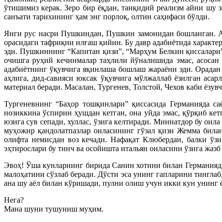
ўтишимиз керак. Зеро бир ёқдан, танқидий реализм айни шу 
санъати тарихининг ҳам энг порлоқ, олтин саҳифаси бўлди.
Янги рус насри Пушкиндан, Пушкин замонидан бошланган. Ам
орасидаги тафриқни илғаш қийин. Бу давр адабиётида характе
эди. Пушкиннинг “Капитан қизи”, “Марҳум Белкин қиссалари” 
очишга руҳий кечинмалар таҳлили йўналишида эмас, асосан 
адабиётнинг ўқувчига яқинлаша бошлаш жараёни эди. Орадан ў
аҳлига, дид-савияси юксак ўқувчига мўлжаллаб ёзилган асар
материал беради. Масалан, Тургенев, Толстой, Чехов каби ёзу
Тургеневнинг “Баҳор тошқинлари” қиссасида Германияда са
нозиккина ўспирин ҳушдан кетган, она уйда эмас, қўрқиб ке
юзига сув сепади, хуллас, ўзига келтиради. Миннатдор бу ои
муҳожир қандолатпазлар оиласининг гўзал қизи Жемма била
олифта немисдан воз кечади. Нафақат Клюбердан, балки ўзи
эҳтирослари бу тинч ва осойишта итальян оиласини ўзига жазб 
Эвоҳ! Ўша кунларнинг бирида Санин хотини билан Германияд
малоҳатини сўзлаб беради. Дўсти эса унинг гапларини тинглаб
ана шу аёл билан кўришади, пулни олиш учун икки кун унинг 
Нега?
Мана шуни тушуниш муҳим.