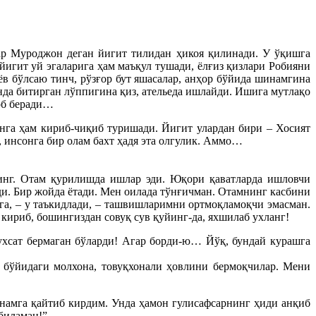
ар Муроджон деган йигит тилидан ҳикоя қилинади. У ўқишга
игит уй эгаларига ҳам маъқул тушади, ёлғиз қизлари Робияни
ёв бўлсаю тинч, рўзғор бут яшасалар, анҳор бўйида шинамгина
инда битирган лўппигина қиз, ательеда ишлайди. Ишига мутлақо
воб беради…
нга ҳам кириб-чиқиб туришади. Йигит улардан бири – Хосият
к, инсонга бир олам бахт ҳадя эта олгулик. Аммо…
инг. Отам қурилишда ишлар эди. Юқори қаватларда ишловчи
и. Бир жойда ётади. Мен оилада тўнғичман. Отамнинг касбини
га, – у таъкидлади, – ташвишларимни ортмоқламоқчи эмасман.
кириб, бошингиздан совуқ сув қуйинг-да, яхшилаб ухланг!
хсат бермаган бўларди! Агар борди-ю… Йўқ, бундай курашга
 бўйидаги молхона, товуқхонали ҳовлини бермоқчилар. Мени
намга қайтиб кирдим. Унда ҳамон гулисафсарнинг ҳиди анқиб
биламан!”