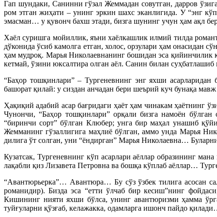
Гап шундаки, Санинни гўзал Жеммадан совутган, дарров ўзи
ром этган жиҳати – унинг эркин шахс эканлигида. У “энг кўп
эмасман… у қувонч бахш этади, бизга шунинг учун ҳам ақл бе
Хаёл суришга мойиллик, яъни хаёлкашлик илмий тилда романти
дўконида ўсиб камолга етган, холос, орзулари ҳам онасидан 
ҳам мудроқ. Марья Николаевнанинг бошидан эса қийинчилик к
кетмай, ўзини юксалтира олган аёл. Санин билан суҳбатлашиб
“Баҳор тошқинлари” – Тургеневнинг энг яхши асарларидан 
башорат қилай: у сиздан анчадан бери шеърий куч бунақа мавж у
Ҳақиқий адабий асар бағридаги ҳаёт ҳам чинакам ҳаётнинг ўз
Чунончи, “Баҳор тошқинлари” орқали бизга намоён бўлган 
“биринчи сорт” бўлган Клюбер; унга бир маҳал унашиб қўй
Жемманинг гўзаллигига маҳлиё бўлган, аммо унда Марья Ник
дилига ўт солган, уни “ёндирган” Марья Николаевна… Буларни
Кузатсак, Тургеневнинг кўп асарлари аёллар образининг ман
лақабли қиз Лизавета Петровна ва бошқа кўплаб аёллар… Турге
“Авантюрьерка”… Авантюра… Бу сўз ўзбек тилига асосан сал
романидир). Бизда эса “етти ўлчаб бир кесиш”нинг фойдас
Кишининг нияти яхши бўлса, унинг авантюризми ҳамма ўрган
туйғуларни қўзғаб, келажакка, одамларга ишонч пайдо қилад