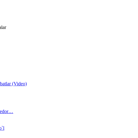
alar
atlar (Video)
 bedor…
o`l