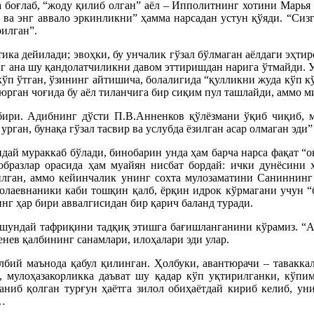
га боғлаб, “жоду қилиб олган” аёл – Ипполитнинг хотини Марь
 ва энг аввало эркинликни” ҳамма нарсадан устун қўяди. “Сизга
рилган”.
ка дейилади; эвоҳки, бу унчалик гўзал бўлмаган аёлдаги эҳтир
сўнг ана шу қандолатчиликни давом эттиришдан нарига ўтмайди.
ўп ўтган, ўзининг айтишича, болалигида “қулликни жуда кўп кў
 юрган чоғида бу аёл тиланчига бир сиқим пул ташлайди, аммо 
бири. Адибнинг дўсти П.В.Анненков қўлёзмани ўқиб чиқиб, 
рган, бунақа гўзал тасвир ва услубда ёзилган асар олмаган эди” 
идай мураккаб бўлади, бинобарин унда ҳам барча нарса фақат “о
образлар орасида ҳам муайян нисбат бордай: ички дунёсини
илган, аммо кейинчалик унинг сохта мулозаматини Саниннинг 
олаевнаники каби тошқин қалб, ёрқин идрок кўрмагани учун “
нг ҳар бири аввалгисидан бир қарич баланд туради.
а шундай тафриқини тадқиқ этишга бағишланганини кўрамиз. “Ас
нев қалбининг санамлари, илоҳалари эди улар.
бий маънода қабул қилинган. Ҳолбуки, авантюрачи – таваккалч
и, мулоҳазакорликка даъват шу қадар кўп уқтирилганки, кўпи
иб қолган турғун ҳаётга зилол обиҳаётдай кириб келиб, уни 
и…