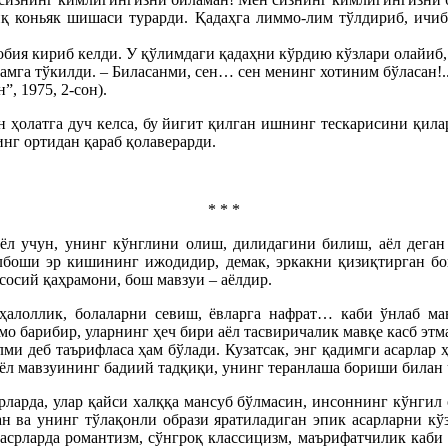
иқ коньяк шишаси турарди. Қадаҳга лиммо-лим тўлдириб, ичи
обия кириб келди. У қўлимдаги қадаҳни кўрдию кўзлари олайиб,
ламга тўкилди. – Биласанми, сен… сен менинг хотиним бўласан!.
, 1975, 2-сон).
 ҳолатга дуч келса, бу йигит қилган ишнинг тескарисини қилар
нг ортидан қараб қолаверарди.
* * *
 аёл учун, унинг кўнглини олиш, дилидагини билиш, аёл дега
албоши эр кишининг ижодидир, демак, эркакни қизиқтирган бо
асосий қаҳрамони, бош мавзуи – аёлдир.
и, ҳалоллик, болаларни севиш, ёвларга нафрат… каби ўнлаб м
ммо барибир, уларнинг ҳеч бири аёл тасвиричалик мавқе касб 
и деб таърифласа ҳам бўлади. Кузатсак, энг қадимги асарлар ҳ
аёл мавзуининг бадиий тадқиқи, унинг теранлаша бориши билан 
арларда, улар қайси халққа мансуб бўлмасин, инсоннинг кўнгил
ан ва унинг тўлақонли образи яратиладиган эпик асарларни кўз
срларда романтизм, сўнгроқ классицизм, маърифатчилик каби 