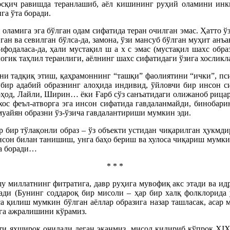
осқич равишда теранлашиб, аёл кишининг руҳий оламини инк
га ўта боради.
 оламига эга бўлган одам сифатида теран очилган эмас. Ҳатто 
ган ва севилган бўлса-да, замона, ўзи мансуб бўлган муҳит анъ
ифодаласа-да, ҳали мустақил ш а х с эмас (мустақил шахс обра
логик таҳлил теранлиги, аёлнинг шахс сифатидаги ўзига хосликл
ини тадқиқ этиш, қаҳрамоннинг “ташқи” фаолиятини “ички”, пс
 бир адабий образнинг алоҳида индивид, ўйловчи бир инсон с
рҳод, Лайли, Ширин… ёки Ғарб сўз санъатидаги олижаноб рицар
 хос феъл-атворга эга инсон сифатида гавдаланмайди, бинобари
муайян образни ўз-ўзича гавдалантириши мумкин эди.
ар бир тўлақонли образ – ўз объекти устидан чиқарилган ҳукмд
нсон билан танишиш, унга баҳо бериш ва хулоса чиқариш мумкин
па боради…
* * *
 шу миллатнинг фитратига, давр руҳига мувофиқ акс этади ва ид
нади (Бунинг соддароқ бир мисоли – ҳар бир халқ фолклорида 
а қилиш мумкин бўлган аёллар образига назар ташласак, асар м
ига ажралишини кўрамиз.
яти яхшироқ очилади деган эканмиз, мисол қидириб кўпроқ XIX