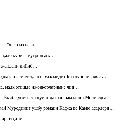
н! Энг азиз ва энг…
н қалб қўрига йўғрилган…
», жандани кийиб…
аҳшатли эринчоқлиги эмасмиди? Биз дунёни аввал…
шда, мадҳ этишда ижодкорларимиз чин…
и, Ёқиб қўйиб тун қўйнида ёки шамларни Мени ёдга…
Тоғай Муроднинг ушбу романи Кафка ва Камю асарлари…
шоир руҳини…