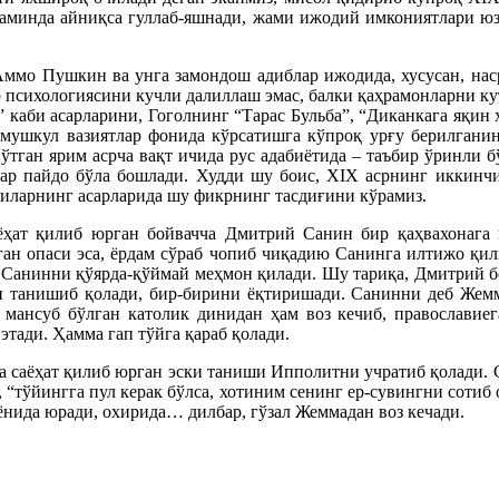
заминда айниқса гуллаб-яшнади, жами ижодий имкониятлари юза
мо Пушкин ва унга замондош адиблар ижодида, хусусан, насри
р психологиясини кучли далиллаш эмас, балки қаҳрамонларни к
каби асарларини, Гоголнинг “Тарас Бульба”, “Диканкага яқин 
мушкул вазиятлар фонида кўрсатишга кўпроқ урғу берилганин
тган ярим асрча вақт ичида рус адабиётида – таъбир ўринли б
лар пайдо бўла бошлади. Худди шу боис, XIX acpнинг иккинчи
вчиларнинг асарларида шу фикрнинг тасдиғини кўрамиз.
ёҳат қилиб юрган бойвачча Дмитрий Санин бир қаҳвахонага к
тган опаси эса, ёрдам сўраб чопиб чиқадию Санинга илтижо қил
ла Санинни қўярда-қўймай меҳмон қилади. Шу тариқа, Дмитрий 
н танишиб қолади, бир-бирини ёқтиришади. Санинни деб Жем
 мансуб бўлган католик динидан ҳам воз кечиб, православие
этади. Ҳамма гап тўйга қараб қолади.
а саёҳат қилиб юрган эски таниши Ипполитни учратиб қолади. 
, “тўйингга пул керак бўлса, хотиним сенинг ер-сувингни соти
ёнида юради, охирида… дилбар, гўзал Жеммадан воз кечади.