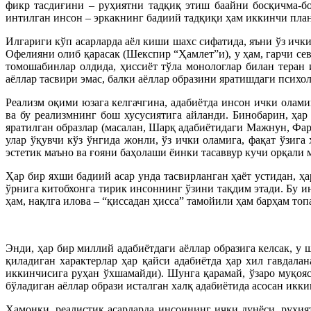
фикр тасдиғини – руҳиятни тадқиқ этиш баайни босқичма-б
интилган инсон – эркакнинг бадиий тадқиқи ҳам иккинчи план
Илгариги кўп асарларда аёл киши шахс сифатида, яъни ўз ички
Офелияни олиб қарасак (Шекспир “Ҳамлет”и), у ҳам, гарчи сев
томошабинлар олдида, ҳиссиёт тўла монологлар билан теран 
аёллар тасвири эмас, балки аёллар образини яратишдаги психо
Реализм оқими юзага келгачгина, адабиётда инсон ички олам
ва бу реализмнинг бош хусусиятига айланди. Бинобарин, ҳар
яратилган образлар (масалан, Шарқ адабиётидаги Мажнун, Фа
улар ўқувчи кўз ўнгида жонли, ўз ички оламига, фақат ўзига
эстетик маъно ва ғояни баҳолаши ёинки тасаввур кучи орқали 
Ҳар бир яхши бадиий асар унда тасвирланган ҳаёт устидан, ҳ
ўрнига китобхонга тирик инсоннинг ўзини тақдим этади. Бу и
ҳам, нақлга илова – “қиссадан ҳисса” тамойили ҳам барҳам то
Энди, ҳар бир миллий адабиётдаги аёллар образига келсак, у
қиладиган характерлар ҳар қайси адабиётда ҳар хил гавдала
иккинчисига руҳан ўхшамайди). Шунга қарамай, ўзаро муқояс
бўладиган аёллар образи исталган халқ адабиётида асосан икк
Ҳамонки, реалистик асарларда инсоннинг ички дунёси, руҳи