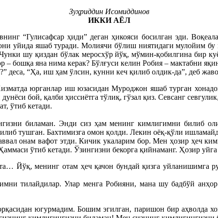
Зуҳриддин Исомиддинов
ИККИ АЁЛ
нинг “Гулисафсар ҳиди” деган ҳикояси босилган эди. Воқеал
они уйида яшаб туради. Молиячи бўлиш ниятидаги мулойим бу й
 Чунки шу қиздан бўлак меросхўр йўқ, мўмин-қобилгина бир ку
бор – бошқа яна нима керак? Бўлғуси келин Робия – мактабни яқ
” деса, “Ҳа, иш ҳам ўлсин, кунни кеч қилиб олдик-да”, деб жа
 Хизматда юрганлар иш юзасидан Муроджон яшаб турган хонадо
дунёси бой, қалби ҳиссиётга тўлиқ, гўзал қиз. Севсанг севгули
ат, ўтиб кетади.
нгизни биламан. Энди сиз ҳам менинг кимлигимни билиб ол
қилиб тушган. Бахтимизга омон қолди. Лекин оёқ-қўли ишламайд
ввал онам вафот этди. Кичик укаларим бор. Мен ҳозир ҳеч ким
Ҳаммаси ўтиб кетади. Ўзингизни бекорга қийнаманг. Ҳозир уйга 
та… Йўқ, менинг отам ҳеч қачон бундай қизга уйланишимга ру
имни тилайдилар. Улар менга Робияни, мана шу бадбўй анҳор
орқасидан югурмадим. Бошим эгилган, паришон бир аҳволда хо
 сизнинг кимлигингизни биламан! Мен сизнинг кимлигингизни 