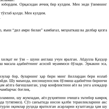
б юбордим. Орқасидан аччиқ бир кулдим. Мен энди ўзимнинг
 тўхтаб қолди. Мен кулдим.
.
, яъни “дил амри билан” камбағал, меҳнаткаш ва дилбар қизга
н хилқат не ўзи – шуни англаш учун яралган. Абдулла Қаҳҳор
ш масала адабиётнинг асосий муаммоси бўлади. Эркакни эса,
авзулар бор, буларнинг ҳар бири минг йиллардан бери юзлаб
этмайди. Шу маънода, инсоншунослик бўлмиш адабиётни биринчи
ам аёлга бағишланган, улар конфликтини аёл ва унга алоқадор
чамбарчас боғлиқ.
 оламини, шу жумладан, аёл руҳиятини очишга эътибор камроқ
да тутяпмиз). Сўз санъатида инсон қалби теранликларини акс
турли оқимлар руҳида яратилган асарларни кузатганда ҳам шу