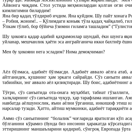
Айвонга чиқдим. Стол устида меҳмонлардан қолган оғзи оч
кимлигимни билардим!
Яна бир қадаҳ тўлдириб ичдим. Яна қуйдим. Шу пайт хонага Р
– Робия, жоним!.. – Қўлимдаги коньяк тўла қадаҳ чайқалиб, ги
Ўпкам тўлиб, бор бўйича ўзимни гиламга ташладим” (“Гулистон”
Шу ҳикояга қадар адабий қаҳрамонлар шундай, ёки шунга яқин
уйланар, мешчанлик ҳаёти эса анграйганича икки бахтиёр ёшни
Мен бу ҳикояни нега эсладим? Нима демоқчиман?
Аёл бўлмаса, адабиёт бўлмасди. Адабиёт аввало аёлга атаб,
айтганидек, қушнинг ҳам эркаги сайрайди. Сўз санъати авв
табиийки, энг аввало аёл қизиқтиради. Шу боис, адабиётнинг 
Тўғри, сўз санъатида ота-онага муҳаббат, табиат гўзаллиг
халқларнинг сўз санъатида чуқур, ҳар тарафлама ишланган. А
навбатда аёлшунослик, яъни аёлни ўрганиш, инкишоф этиш илм
нарсалар тузади. Ҳатто, айтиш мумкинки, адабиёт тараққиёти 
Аммо сўз санъатининг “болалик” чоғларида яратилган кўп ас
бўлганини кўрамиз (бунда биз инсонни ҳаракатда кўрсатадиг
эттиришнинг маншаъларини қидириб, сўнгроқ Европада ўрта а