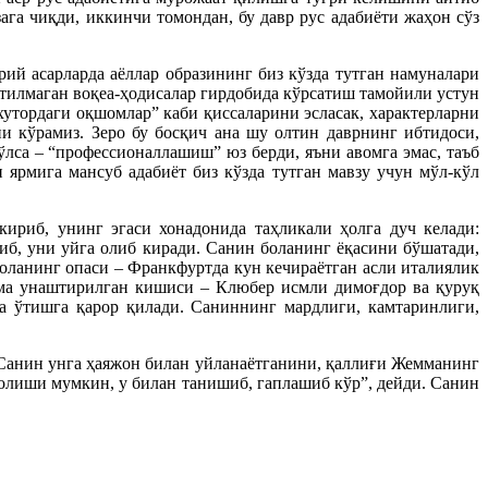
га чиқди, иккинчи томондан, бу давр рус адабиёти жаҳон сўз
й асарларда аёллар образининг биз кўзда тутган намуналари
утилмаган воқеа-ҳодисалар гирдобида кўрсатиш тамойили устун
хутордаги оқшомлар” каби қиссаларини эсласак, характерларни
и кўрамиз. Зеро бу босқич ана шу олтин даврнинг ибтидоси,
ўлса – “профессионаллашиш” юз берди, яъни авомга эмас, таъб
 ярмига мансуб адабиёт биз кўзда тутган мавзу учун мўл-кўл
ириб, унинг эгаси хонадонида таҳликали ҳолга дуч келади:
иб, уни уйга олиб киради. Санин боланинг ёқасини бўшатади,
боланинг опаси – Франкфуртда кун кечираётган асли италиялик
ма унаштирилган кишиси – Клюбер исмли димоғдор ва қуруқ
га ўтишга қарор қилади. Саниннинг мардлиги, камтаринлиги,
Санин унга ҳаяжон билан уйланаётганини, қаллиғи Жемманинг
б олиши мумкин, у билан танишиб, гаплашиб кўр”, дейди. Санин