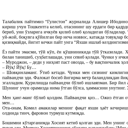
Талабалик пайтимиз “Гулистон” журналида Алишер Ибодинов
кириш учун Тошкентга келиб, отасининг шу ердаги бир қадрд
бериб, уни ўзларига ичкуёв қилиб олиб қоладиган бўладилар.
уй-жой, боқувга қўйилган бир неча новвос, катакда товуқлар 
қизиқмайди, йигит кечки пайт унга “Яхши ишлаб келдингизми?
Ёз пайти эмасми, тўй кўп, ён қўшниникида тўй ўтказилади.
билан танишиб, суҳбатлашади, уни севиб қолади. Чунки у ички 
– Муроджон, – деди у ниҳоят паст овозда, – бу вақтинчалик ҳол
– Йўқ! Йўқ! Бу…
– Шовқинламанг. Ўтиб кетади. Чунки мен сизнинг кимлиги
пайвандчи эди. Фалокат босиб йигирма метр баландликдан йи
эгалладим. Қурилишда пайвандчи бўлиб ишлаяпман. Бир йил а
Шунинг учун орамизда нима ўтган бўлса, ҳаммасини унутинг. 
Мен ҳанг-манг бўлиб қолдим. Пайвандчи қиз… Ожиз ётган о
мен…
Ота-онам, Комил амакилар менинг фақат яхши ҳаёт кечириш
олдинда тинч, фаровон турмуш кутмоқда.
Бошимни кўтарганимда Хосият кетиб қолган эди. Мен унинг 
турар эди. Миямда Хосиятхоннинг сўзлари жаранглайди: “Мен