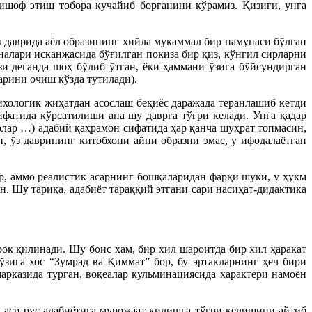
ишоф этиш тобора кучайиб борганини кўрамиз. Қизиғи, унга
ўз даврида аёл образининг хийла мукаммал бир намунаси бўлган
аналари исканжасида бўғилган покиза бир қиз, кўнгил сирларни
зи деганда шоҳ бўлиб ўтган, ёки ҳаммани ўзига бўйсундирган
арини очиш кўзда тутилади).
ихологик жиҳатдан асослаш беқиёс даражада теранлашиб кетди
ифатида кўрсатилиши ана шу даврга тўғри келади. Унга қадар
лар …) адабий қаҳрамон сифатида ҳар қанча шуҳрат топмасин,
н, ўз даврининг китобхони айни образни эмас, у ифодалаётган
ир, аммо реалистик асарнинг бошқаларидан фарқи шуки, у ҳукм
. Шу тариқа, адабиёт тараққий этгани сари насиҳат-дидактика
рок қилинади. Шу боис ҳам, бир хил шароитда бир хил ҳаракат
ўзига хос “Зумрад ва Қиммат” бор, бу эртакларнинг ҳеч бири
арказида турган, воқеалар кульминациясида характери намоён
 аср рус адабиётига мурожаат қилишга тўғри келишини айтиб