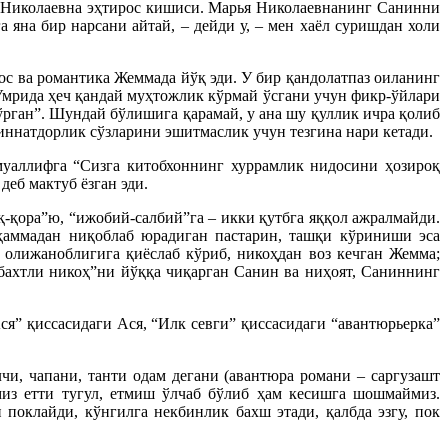
я Николаевна эҳтирос кишиси. Марья Николаевнанинг Санинни
 яна бир нарсани айтай, – дейди у, – мен хаёл суришдан холи
ос ва романтика Жеммада йўқ эди. У бир қандолатпаз оиланинг
 Умрида ҳеч қандай муҳтожлик кўрмай ўсгани учун фикр-ўйлари
рган”. Шундай бўлишига қарамай, у ана шу қуллик ичра қолиб
миннатдорлик сўзларини эшитмаслик учун тезгина нари кетади.
муаллифга “Сизга китобхоннинг хуррамлик нидосини ҳозироқ
деб мактуб ёзган эди.
қ-қора”ю, “ижобий-салбий”га – икки қутбга яққол ажралмайди.
 ҳаммадан ниқоблаб юрадиган пастарин, ташқи кўриниши эса
олижаноблигига қиёслаб кўриб, никоҳдан воз кечган Жемма;
бахтли никоҳ”ни йўққа чиқарган Санин ва ниҳоят, Саниннинг
я” қиссасидаги Ася, “Илк севги” қиссасидаги “авантюрьерка”
и, чапани, танти одам дегани (авантюра романи – саргузашт
миз етти тугул, етмиш ўлчаб бўлиб ҳам кесишга шошмаймиз.
поклайди, кўнгилга некбинлик бахш этади, қалбда эзгу, пок