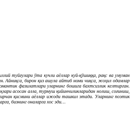
лий туйғулари ўта кучли аёллар куй-қўшиққа, рақс ва умуман
н. Айниқса, бирон қиз ашула айтиб номи чиқса, жоҳил одамлар
 романтик фазилатлари уларнинг бошига бахтсизлик келтирган.
қлари асосан алла, турмуш қийинчиликларидан нолиш, соғиниш,
аъсирчан қисмини аёллар ижоди ташкил этади. Уларнинг поэтик
арга, бизнинг оналарга хос эди…