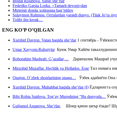
Ibodat Rajabova. Yangi she’rlar
Federiko Garsia Lorka. «Tamarit devoni»dan
Mirtemir domla xotirasiga bag’ishlov
Sulaymon Rahmon. Orzulardan yaratdi dunyo. (Tilak Jo’ra siyrati
Tolibi ilm kerak…
ENG KO’P O’QILGAN
Xurshid Davron. Vatan haqida she’rlar
1 сентябрь - Ўзбекис
Umar Xayyom.Ruboiylar
Буюк Умар Хайём таваллудининг 
Boborahim Mashrab. G’azallar,…
Дарвешлик Машраб учун ш
Mirzohid Muzaffar. Hechlik va Hellados. Esse
Тил нимага им
Onajon. O’zbek shoirlarining onaga…
Ўзбек адабиёти Она ҳ
Xurshid Davron. Muhabbat haqida she’rlar (I)
Ёдларингга ол
Bibi Robia Saidova. Tog‘ay Murodning “Bu dunyoda…
Ўзбек
Guljamol Asqarova. She’rlar.
Шоир қачон шеър ёзади? Шу с