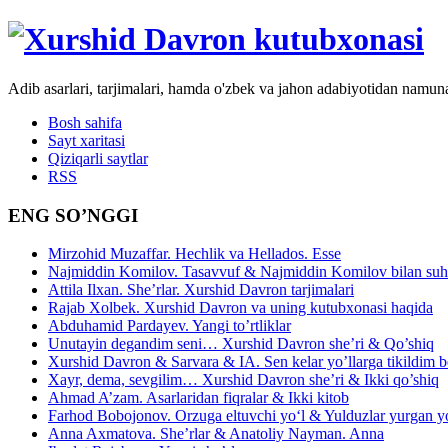
Adib asarlari, tarjimalari, hamda o'zbek va jahon adabiyotidan namun
Bosh sahifa
Sayt xaritasi
Qiziqarli saytlar
RSS
ENG SO’NGGI
Mirzohid Muzaffar. Hechlik va Hellados. Esse
Najmiddin Komilov. Tasavvuf & Najmiddin Komilov bilan suhb
Attila Ilxan. She’rlar. Xurshid Davron tarjimalari
Rajab Xolbek. Xurshid Davron va uning kutubxonasi haqida
Abduhamid Pardayev. Yangi to’rtliklar
Unutayin degandim seni… Xurshid Davron she’ri & Qo’shiq
Xurshid Davron & Sarvara & IA. Sen kelar yo’llarga tikildim
Xayr, dema, sevgilim… Xurshid Davron she’ri & Ikki qo’shiq
Ahmad A’zam. Asarlaridan fiqralar & Ikki kitob
Farhod Bobojonov. Orzuga eltuvchi yo‘l & Yulduzlar yurgan y
Anna Axmatova. She’rlar & Anatoliy Nayman. Anna