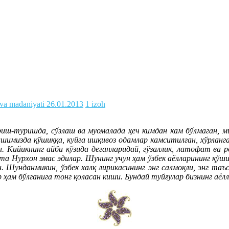
 va madaniyati
26.01.2013
1 izoh
иш-туришда, сўзлаш ва муомалада ҳеч кимдан кам бўлмаган, мил
шимизда қўшиққа, куйга ишқивоз одамлар камситилган, хўрланга
н. Кийикнинг айби кўзида деганларидай, гўзаллик, латофат ва
та Нурхон эмас эдилар. Шунинг учун ҳам ўзбек аёлларининг қўши
ган. Шунданмикин, ўзбек халқ лирикасининг энг салмоқли, энг т
р ҳам бўлганига тонг қоласан киши. Бундай туйғулар бизнинг аёлл