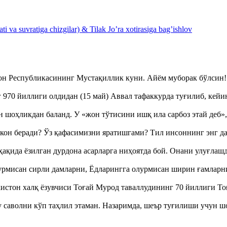
 va suvratiga chizgilar) & Tilak Jo’ra xotirasiga bag’ishlov
тон Республикасининг Мустақиллик куни. Айём муборак бўлси
970 йиллиги олдидан (15 май) Аввал тафаккурда туғилиб, кейи
оҳликдан баланд. У «жон тўтисини ишқ ила сарбоз этай деб
кон беради? Ўз қафасимизни яратишгами? Тил инсоннинг энг д
ақида ёзилган дурдона асарларга ниҳоятда бой. Онани улуғла
урмисан сирли дамларни, Ёдларингга олурмисан ширин ғамларн
истон халқ ёзувчиси Тоғай Мурод таваллудининг 70 йиллиги 
аволни кўп таҳлил этаман. Назаримда, шеър туғилиши учун 