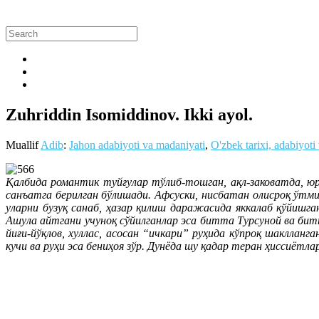
Zuhriddin Isomiddinov. Ikki ayol.
Muallif
Adib
:
Jahon adabiyoti va madaniyati
,
O'zbek tarixi, adabiyoti
Қалбида романтик туйғулар тўлиб-тошган, ақл-заковатда, юр
санъатга берилган бўлишади. Афсуски, нисбатан олисроқ ўтми
уларни бузуқ санаб, ҳазар қилиш даражасида яккалаб қўйишга
Ашула айтгани учуноқ сўйилганлар эса битта Турсуной ва бит
йиғи-йўқлов, хуллас, асосан “ичкари” руҳида кўпроқ шакллан
кучи ва руҳи эса бениҳоя зўр. Дунёда шу қадар теран ҳиссиётла