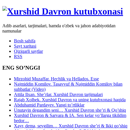
Adib asarlari, tarjimalari, hamda o'zbek va jahon adabiyotidan
namunalar
Bosh sahifa
Sayt xaritasi
Qiziqarli saytlar
RSS
ENG SO’NGGI
Mirzohid Muzaffar. Hechlik va Hellados. Esse
Najmiddin Komilov. Tasavvuf & Najmiddin Komilov bilan
suhbatlar (Video)
Attila Ilxan. She’rlar. Xurshid Davron tarjimalari
Rajab Xolbek. Xurshid Davron va uning kutubxonasi haqida
Abduhamid Pardayev. Yangi to’rtliklar
Unutayin degandim seni… Xurshid Davron she’ri & Qo’shiq
Xurshid Davron & Sarvara & IA. Sen kelar yo’llarga tikildim
bedor…
Xayr, dema, sevgilim… Xurshid Davron she’ri & Ikki qo’shiq