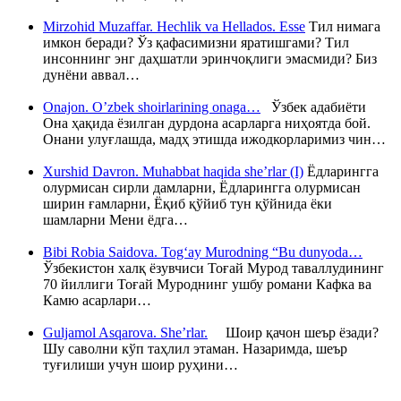
Mirzohid Muzaffar. Hechlik va Hellados. Esse
Тил нимага
имкон беради? Ўз қафасимизни яратишгами? Тил
инсоннинг энг даҳшатли эринчоқлиги эмасмиди? Биз
дунёни аввал…
Onajon. O’zbek shoirlarining onaga…
Ўзбек адабиёти
Она ҳақида ёзилган дурдона асарларга ниҳоятда бой.
Онани улуғлашда, мадҳ этишда ижодкорларимиз чин…
Xurshid Davron. Muhabbat haqida she’rlar (I)
Ёдларингга
олурмисан сирли дамларни, Ёдларингга олурмисан
ширин ғамларни, Ёқиб қўйиб тун қўйнида ёки
шамларни Мени ёдга…
Bibi Robia Saidova. Tog‘ay Murodning “Bu dunyoda…
Ўзбекистон халқ ёзувчиси Тоғай Мурод таваллудининг
70 йиллиги Тоғай Муроднинг ушбу романи Кафка ва
Камю асарлари…
Guljamol Asqarova. She’rlar.
Шоир қачон шеър ёзади?
Шу саволни кўп таҳлил этаман. Назаримда, шеър
туғилиши учун шоир руҳини…