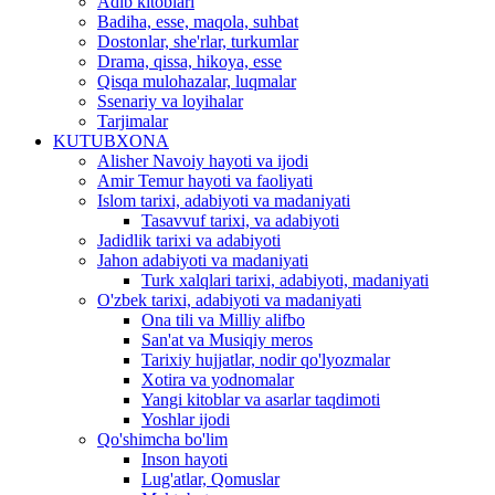
Adib kitoblari
Badiha, esse, maqola, suhbat
Dostonlar, she'rlar, turkumlar
Drama, qissa, hikoya, esse
Qisqa mulohazalar, luqmalar
Ssenariy va loyihalar
Tarjimalar
KUTUBXONA
Alisher Navoiy hayoti va ijodi
Amir Temur hayoti va faoliyati
Islom tarixi, adabiyoti va madaniyati
Tasavvuf tarixi, va adabiyoti
Jadidlik tarixi va adabiyoti
Jahon adabiyoti va madaniyati
Turk xalqlari tarixi, adabiyoti, madaniyati
O'zbek tarixi, adabiyoti va madaniyati
Ona tili va Milliy alifbo
San'at va Musiqiy meros
Tarixiy hujjatlar, nodir qo'lyozmalar
Xotira va yodnomalar
Yangi kitoblar va asarlar taqdimoti
Yoshlar ijodi
Qo'shimcha bo'lim
Inson hayoti
Lug'atlar, Qomuslar