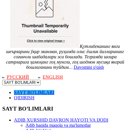
Қутлибеканинг янги
шеърларини ўқир эканман, руҳимда олис ёшлик йилларининг
соғинчли шабадалари эса бошлади. Теграмда шоира
сатрларига ҳамоҳанг гоҳ мунгли, гоҳ шодмон мусиқа янграй
бошлаганини туйдим…
Davomini o'qish
РУССКИЙ
ENGLISH
SAYT BO'LIMLARI
QIDIRISH
SAYT BO’LIMLARI
ADIB XURSHID DAVRON HAYOTI VA IJODI
Adib haqida maqola va ma'lumotlar