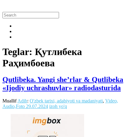
Teglar: Қутлибека
Раҳимбоева
Qutlibeka. Yangi she’rlar & Qutlibeka
«Ijodiy uchrashuvlar» radiodasturida
Muallif
Adib
:
O'zbek tarixi, adabiyoti va madaniyati
,
Video,
Audio,Foto
29.07.2024
izoh yo'q