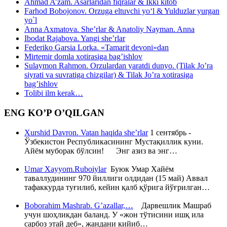
Ahmad A’zam. Asarlaridan fiqralar & Ikki kitob
Farhod Bobojonov. Orzuga eltuvchi yo‘l & Yulduzlar yurgan
yo`l
Anna Axmatova. She’rlar & Anatoliy Nayman. Anna
Ibodat Rajabova. Yangi she’rlar
Federiko Garsia Lorka. «Tamarit devoni»dan
Mirtemir domla xotirasiga bag’ishlov
Sulaymon Rahmon. Orzulardan yaratdi dunyo. (Tilak Jo’ra
siyrati va suvratiga chizgilar) & Tilak Jo’ra xotirasiga
bag’ishlov
Tolibi ilm kerak…
ENG KO’P O’QILGAN
Xurshid Davron. Vatan haqida she’rlar
1 сентябрь -
Ўзбекистон Республикасининг Мустақиллик куни.
Айём муборак бўлсин! Энг азиз ва энг…
Umar Xayyom.Ruboiylar
Буюк Умар Хайём
таваллудининг 970 йиллиги олдидан (15 май) Аввал
тафаккурда туғилиб, кейин қалб қўрига йўғрилган…
Boborahim Mashrab. G’azallar,…
Дарвешлик Машраб
учун шоҳликдан баланд. У «жон тўтисини ишқ ила
сарбоз этай деб», жандани кийиб…