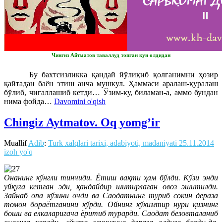
Чингиз Айтматов таваллуд топган кун олдидан
Бу бахтсизликка қандай йўлиқиб қолганимни ҳозир
қайтадан баён этиш анча мушкул. Ҳаммаси аралаш-қуралаш
бўлиб, чигаллашиб кетди… Ўзим-ку, биламан-а, аммо бундан
нима фойда…
Davomini o'qish
Chingiz Aytmatov. Oq yomg’ir
Muallif
Adib
:
Turk xalqlari tarixi, adabiyoti, madaniyati
25.11.2014
izoh yo'q
Онанинг кўнгли тинчиди. Ётиш вақти ҳам бўлди. Кўзи энди
уйқуга кетган эди, қандайдир шитирлаган овоз эшитилди.
Зайнаб опа кўзини очди ва Саодатнинг туриб сокин дераза
томон бораётганини кўрди. Ойнинг кўкимтир нури қизнинг
боши ва елкаларигача ёритиб турарди. Саодат безовталаниб