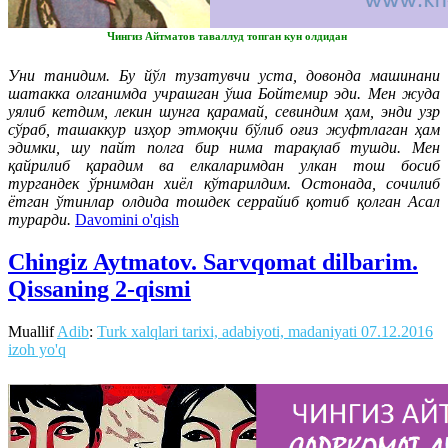
Чингиз Айтматов таваллуд топган кун олдидан
Уни танидим. Бу йўл тузатувчи уста, довонда машинани
шатакка олганимда учрашган ўша Бойтемир эди. Мен жуда
уялиб кетдим, лекин шунга қарамай, севиндим ҳам, энди узр
сўраб, ташаккур изҳор этмоқчи бўлиб оғиз жуфтлаган ҳам
эдимки, шу пайт полга бир нима тарақлаб тушди. Мен
қайрилиб қарадим ва елкаларимдан улкан тош босиб
тургандек ўрнимдан хиёл кўтарилдим. Остонада, сочилиб
ётган ўтинлар олдида тошдек серрайиб қотиб қолган Асал
турарди.
Davomini o'qish
Chingiz Aytmatov. Sarvqomat dilbarim.
Qissaning 2-qismi
Muallif
Adib
:
Turk xalqlari tarixi, adabiyoti, madaniyati
07.12.2016
izoh yo'q