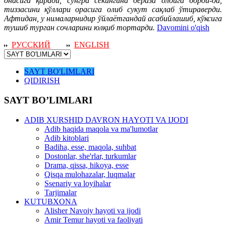
онасига қаради, сўнгра секингина дераза олдига борди-да,
тиззасини қўллари орасига олиб сукут сақлаб ўтираверди.
Афтидан, у нималарнидир ўйлаётгандай асабийлашиб, кўксига
тушиб турган сочларини юлқиб тортарди.
Davomini o'qish
РУССКИЙ
ENGLISH
SAYT BO'LIMLARI
QIDIRISH
SAYT BO’LIMLARI
ADIB XURSHID DAVRON HAYOTI VA IJODI
Adib haqida maqola va ma'lumotlar
Adib kitoblari
Badiha, esse, maqola, suhbat
Dostonlar, she'rlar, turkumlar
Drama, qissa, hikoya, esse
Qisqa mulohazalar, luqmalar
Ssenariy va loyihalar
Tarjimalar
KUTUBXONA
Alisher Navoiy hayoti va ijodi
Amir Temur hayoti va faoliyati