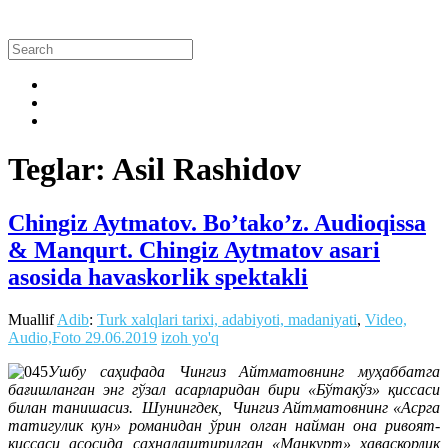
Teglar: Asil Rashidov
Chingiz Aytmatov. Bo’tako’z. Audioqissa
& Manqurt. Chingiz Aytmatov asari
asosida havaskorlik spektakli
Muallif
Adib
:
Turk xalqlari tarixi, adabiyoti, madaniyati
,
Video,
Audio,Foto
29.06.2019
izoh yo'q
Ушбу саҳифада Чингиз Айтматовнинг муҳаббатга
бағишланган энг гўзал асарларидан бири «Бўтакўз» қиссаси
билан танишасиз.
Шунингдек, Чингиз Айтматовнинг «Асрга
татигулик кун» романидан ўрин олган найман она ривоят-
қиссаси асосида саҳналаштирилган «Манқурт» ҳаваскорлик