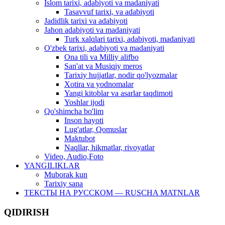
Islom tarixi, adabiyoti va madaniyati
Tasavvuf tarixi, va adabiyoti
Jadidlik tarixi va adabiyoti
Jahon adabiyoti va madaniyati
Turk xalqlari tarixi, adabiyoti, madaniyati
O'zbek tarixi, adabiyoti va madaniyati
Ona tili va Milliy alifbo
San'at va Musiqiy meros
Tarixiy hujjatlar, nodir qo'lyozmalar
Xotira va yodnomalar
Yangi kitoblar va asarlar taqdimoti
Yoshlar ijodi
Qo'shimcha bo'lim
Inson hayoti
Lug'atlar, Qomuslar
Maktubot
Naqllar, hikmatlar, rivoyatlar
Video, Audio,Foto
YANGILIKLAR
Muborak kun
Tarixiy sana
ТЕКСТЫ НА РУССКОМ — RUSCHA MATNLAR
QIDIRISH