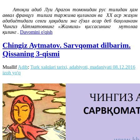
Атоқли адиб Луи Арагон томонидан рус тилидан ҳам
аввал француз тилига таржима қилинган ва
ХХ аср жаҳон
адабиётидаги севги ҳақидаги энг гўзал асар деб баҳоланган
Чингиз Айтматовнинг «Жамила» қиссасининг мутолаа
қилинг .
Davomini o'qish
Chingiz Aytmatov. Sarvqomat dilbarim.
Qissaning 3-qismi
Muallif
Adib
:
Turk xalqlari tarixi, adabiyoti, madaniyati
08.12.2016
izoh yo'q