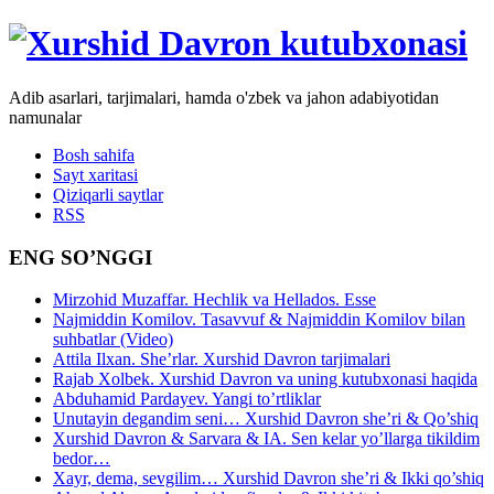
Adib asarlari, tarjimalari, hamda o'zbek va jahon adabiyotidan
namunalar
Bosh sahifa
Sayt xaritasi
Qiziqarli saytlar
RSS
ENG SO’NGGI
Mirzohid Muzaffar. Hechlik va Hellados. Esse
Najmiddin Komilov. Tasavvuf & Najmiddin Komilov bilan
suhbatlar (Video)
Attila Ilxan. She’rlar. Xurshid Davron tarjimalari
Rajab Xolbek. Xurshid Davron va uning kutubxonasi haqida
Abduhamid Pardayev. Yangi to’rtliklar
Unutayin degandim seni… Xurshid Davron she’ri & Qo’shiq
Xurshid Davron & Sarvara & IA. Sen kelar yo’llarga tikildim
bedor…
Xayr, dema, sevgilim… Xurshid Davron she’ri & Ikki qo’shiq