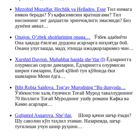
Mirzohid Muzaffar. Hechlik va Hellados. Esse
Тил нимага
имкон беради? Ўз қафасимизни яратишгами? Тил
инсоннинг энг даҳшатли эринчоқлиги эмасмиди? Биз
дунёни аввал…
Onajon. O’zbek shoirlarining onaga…
Ўзбек адабиёти
Она ҳақида ёзилган дурдона асарларга ниҳоятда бой.
Онани улуғлашда, мадҳ этишда ижодкорларимиз чин…
Xurshid Davron. Muhabbat haqida she’rlar (I)
Ёдларингга
олурмисан сирли дамларни, Ёдларингга олурмисан
ширин ғамларни, Ёқиб қўйиб тун қўйнида ёки
шамларни Мени ёдга…
Bibi Robia Saidova. Tog‘ay Murodning “Bu dunyoda…
Ўзбекистон халқ ёзувчиси Тоғай Мурод таваллудининг
70 йиллиги Тоғай Муроднинг ушбу романи Кафка ва
Камю асарлари…
Guljamol Asqarova. She’rlar.
Шоир қачон шеър ёзади?
Шу саволни кўп таҳлил этаман. Назаримда, шеър
туғилиши учун шоир руҳини…