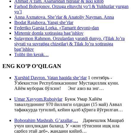
Ahmad A’zam. Asarlaridan fiqralar & Ikki kitob
Farhod Bobojonov. Orzuga eltuvchi yo‘l & Yulduzlar yurgan
yo`l
Anna Axmatova. She’rlar & Anatoliy Nayman. Anna
Ibodat Rajabova. Yangi she’rlar
Federiko Garsia Lorka. «Tamarit devoni»dan
Mirtemir domla xotirasiga bag’ishlov
Sulaymon Rahmon. Orzulardan yaratdi dunyo. (Tilak Jo’ra
siyrati va suvratiga chizgilar) & Tilak Jo’ra xotirasiga
bag’ishlov
Tolibi ilm kerak…
ENG KO’P O’QILGAN
Xurshid Davron. Vatan haqida she’rlar
1 сентябрь -
Ўзбекистон Республикасининг Мустақиллик куни.
Айём муборак бўлсин! Энг азиз ва энг…
Umar Xayyom.Ruboiylar
Буюк Умар Хайём
таваллудининг 970 йиллиги олдидан (15 май) Аввал
тафаккурда туғилиб, кейин қалб қўрига йўғрилган…
Boborahim Mashrab. G’azallar,…
Дарвешлик Машраб
учун шоҳликдан баланд. У «жон тўтисини ишқ ила
сарбоз этай деб», жандани кийиб…