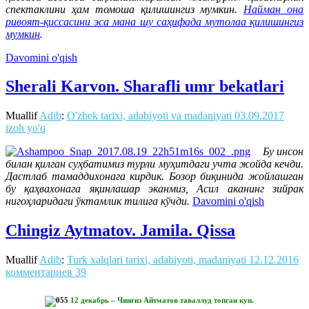
спектаклини ҳам томоша қилишингиз мумкин.
Найман она
ривоят-қиссасини эса мана шу саҳифада мутолаа қилишингиз
мумкин
.
Davomini o'qish
Sherali Karvon. Sharafli umr bekatlari
Muallif
Adib
:
O'zbek tarixi, adabiyoti va madaniyati
03.09.2017
izoh yo'q
Бу инсон
билан қилган суҳбатимиз турли муҳитдаги учта жойда кечди.
Дастлаб тамаддихонага кирдик. Бозор биқинида жойлашган
бу қаҳвахонага яқинлашар эканмиз, Асил аканинг зийрак
нигоҳларидаги ўктамлик тилига кўчди.
Davomini o'qish
Chingiz Aytmatov. Jamila. Qissa
Muallif
Adib
:
Turk xalqlari tarixi, adabiyoti, madaniyati
12.12.2016
комментариев 39
12 декабрь – Чингиз Айтматов таваллуд топган кун.