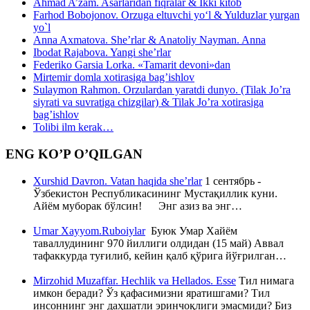
Ahmad A’zam. Asarlaridan fiqralar & Ikki kitob
Farhod Bobojonov. Orzuga eltuvchi yo‘l & Yulduzlar yurgan
yo`l
Anna Axmatova. She’rlar & Anatoliy Nayman. Anna
Ibodat Rajabova. Yangi she’rlar
Federiko Garsia Lorka. «Tamarit devoni»dan
Mirtemir domla xotirasiga bag’ishlov
Sulaymon Rahmon. Orzulardan yaratdi dunyo. (Tilak Jo’ra
siyrati va suvratiga chizgilar) & Tilak Jo’ra xotirasiga
bag’ishlov
Tolibi ilm kerak…
ENG KO’P O’QILGAN
Xurshid Davron. Vatan haqida she’rlar
1 сентябрь -
Ўзбекистон Республикасининг Мустақиллик куни.
Айём муборак бўлсин! Энг азиз ва энг…
Umar Xayyom.Ruboiylar
Буюк Умар Хайём
таваллудининг 970 йиллиги олдидан (15 май) Аввал
тафаккурда туғилиб, кейин қалб қўрига йўғрилган…
Mirzohid Muzaffar. Hechlik va Hellados. Esse
Тил нимага
имкон беради? Ўз қафасимизни яратишгами? Тил
инсоннинг энг даҳшатли эринчоқлиги эмасмиди? Биз