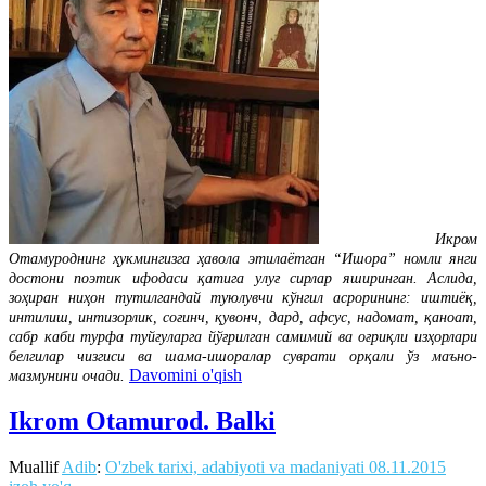
Икром
Отамуроднинг ҳукмингизга ҳавола этилаётган “Ишора” номли янги
достони поэтик ифодаси қатига улуғ сирлар яширинган. Аслида,
зоҳиран ниҳон тутилгандай туюлувчи кўнгил асрорининг: иштиёқ,
интилиш, интизорлик, соғинч, қувонч, дард, афсус, надомат, қаноат,
сабр каби турфа туйғуларга йўғрилган самимий ва оғриқли изҳорлари
белгилар чизгиси ва шама-ишоралар суврати орқали ўз маъно-
Davomini o'qish
мазмунини очади.
Ikrom Otamurod. Balki
Muallif
Adib
:
O'zbek tarixi, adabiyoti va madaniyati
08.11.2015