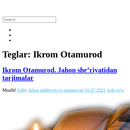
Teglar: Ikrom Otamurod
Ikrom Otamurod. Jahon she’riyatidan
tarjimalar
Muallif
Adib
:
Jahon adabiyoti va madaniyati
16.07.2021
izoh yo'q