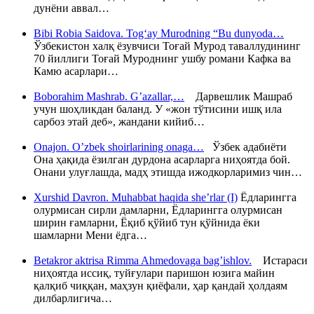
дунёни аввал…
Bibi Robia Saidova. Tog‘ay Murodning “Bu dunyoda…
Ўзбекистон халқ ёзувчиси Тоғай Мурод таваллудининг
70 йиллиги Тоғай Муроднинг ушбу романи Кафка ва
Камю асарлари…
Boborahim Mashrab. G’azallar,…
Дарвешлик Машраб
учун шоҳликдан баланд. У «жон тўтисини ишқ ила
сарбоз этай деб», жандани кийиб…
Onajon. O’zbek shoirlarining onaga…
Ўзбек адабиёти
Она ҳақида ёзилган дурдона асарларга ниҳоятда бой.
Онани улуғлашда, мадҳ этишда ижодкорларимиз чин…
Xurshid Davron. Muhabbat haqida she’rlar (I)
Ёдларингга
олурмисан сирли дамларни, Ёдларингга олурмисан
ширин ғамларни, Ёқиб қўйиб тун қўйнида ёки
шамларни Мени ёдга…
Betakror aktrisa Rimma Ahmedovaga bag’ishlov.
Истараси
ниҳоятда иссиқ, туйғулари паришон юзига майин
қалқиб чиққан, маҳзун қиёфали, ҳар қандай ҳолдаям
дилбарлигича…