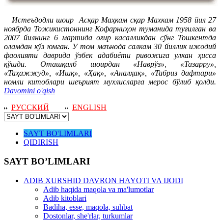
Истеъдодли шоир Асқар Маҳкам сқар Махкам 1958 йил 27
ноябрда Тожикистоннинг Кофарниҳон туманида туғилган ва
2007 йилнинг 6 мартида оғир касалликдан сўнг Тошкентда
оламдан кўз юмган. У том маънода салкам 30 йиллик ижодий
фаолияти даврида ўзбек адабиёти ривожига улкан ҳисса
қўшди. Оташқалб шоирдан «Наврўз», «Тазарру»,
«Таҳажжуд», «Ишқ», «Ҳақ», «Аналҳақ», «Табриз дафтари»
номли китоблари шеърият мухлисларга мерос бўлиб қолди.
Davomini o'qish
РУССКИЙ
ENGLISH
SAYT BO'LIMLARI
QIDIRISH
SAYT BO’LIMLARI
ADIB XURSHID DAVRON HAYOTI VA IJODI
Adib haqida maqola va ma'lumotlar
Adib kitoblari
Badiha, esse, maqola, suhbat
Dostonlar, she'rlar, turkumlar