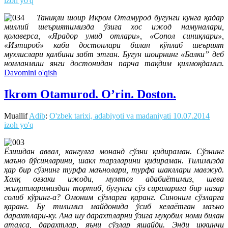
izoh yo'q
Таниқли шоир Икром Отамурод бугунги кунга қадар
миллий шеъриятимизда ўзига хос ижод намуналари,
қолаверса, «Ярадор умид отлари», «Сопол синиқлари»,
«Изтироб» каби достонлари билан кўплаб шеърият
мухлислари қалбини забт этган. Бугун шоирнинг «Балки” деб
номланмиш янги достонидан парча тақдим қилмоқдамиз.
Davomini o'qish
Ikrom Otamurod. O’rin. Doston.
Muallif
Adib
:
O'zbek tarixi, adabiyoti va madaniyati
10.07.2014
izoh yo'q
Ёзишдан аввал, кангулга монанд сўзни қидираман. Сўзнинг
маъно йўсинларини, шакл тарзларини қидираман. Тилимизда
ҳар бир сўзнинг турфа маънолари, турфа шакллари мавжуд.
Халқ оғзаки ижоди, мумтоз адабиётимиз, шева
жиҳатларимиздан тортиб, бугунги сўз сираларига бир назар
солиб кўринг-а? Омоним сўзларга қаранг. Синоним сўзларга
қаранг. Бу тилимиз майдонида ўсиб келаётган маъно
дарахтлари-ку. Ана шу дарахтларни ўзига муқобил номи билан
аталса, дарахтлар, яъни сўзлар яшайди. Энди иккинчи