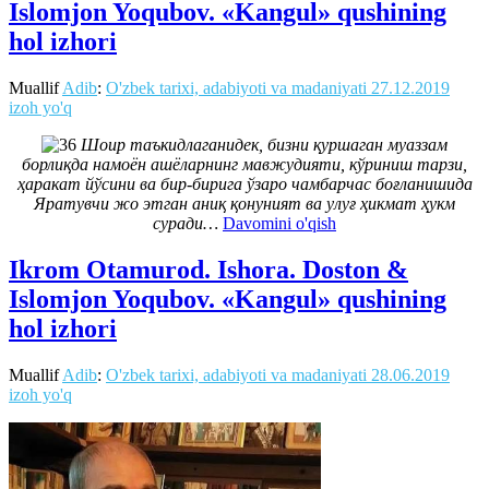
Islomjon Yoqubov. «Kangul» qushining
hol izhori
Muallif
Adib
:
O'zbek tarixi, adabiyoti va madaniyati
27.12.2019
izoh yo'q
Шоир таъкидлаганидек, бизни қуршаган муаззам
борлиқда намоён ашёларнинг мавжудияти, кўриниш тарзи,
ҳаракат йўсини ва бир-бирига ўзаро чамбарчас боғланишида
Яратувчи жо этган аниқ қонуният ва улуғ ҳикмат ҳукм
суради…
Davomini o'qish
Ikrom Otamurod. Ishora. Doston &
Islomjon Yoqubov. «Kangul» qushining
hol izhori
Muallif
Adib
:
O'zbek tarixi, adabiyoti va madaniyati
28.06.2019
izoh yo'q