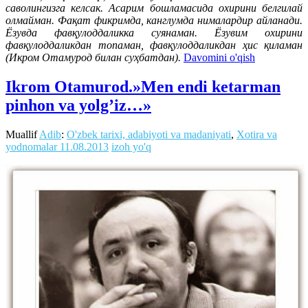
саволингизга келсак. Асарим бошламасида охирини белгилай
олмайман. Фақат фикримда, канглумда нималардир айланади.
Ёзувда фавқулоддаликка суянаман. Ёзувим охирини
фавқулоддаликдан топаман, фавқулоддаликдан ҳис қиламан
(Икром Отамурод билан суҳбатдан).
Davomini o'qish
Ikrom Otamurod.»Men endi ketarman
pinhon va yolg’iz…»
Muallif
Adib
:
O'zbek tarixi, adabiyoti va madaniyati
,
Xotira va
yodnomalar
11.08.2013
izoh yo'q