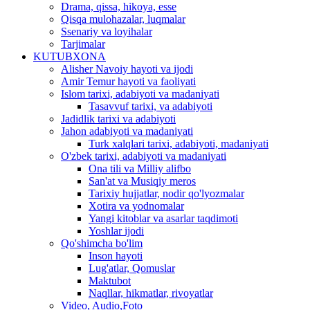
Drama, qissa, hikoya, esse
Qisqa mulohazalar, luqmalar
Ssenariy va loyihalar
Tarjimalar
KUTUBXONA
Alisher Navoiy hayoti va ijodi
Amir Temur hayoti va faoliyati
Islom tarixi, adabiyoti va madaniyati
Tasavvuf tarixi, va adabiyoti
Jadidlik tarixi va adabiyoti
Jahon adabiyoti va madaniyati
Turk xalqlari tarixi, adabiyoti, madaniyati
O'zbek tarixi, adabiyoti va madaniyati
Ona tili va Milliy alifbo
San'at va Musiqiy meros
Tarixiy hujjatlar, nodir qo'lyozmalar
Xotira va yodnomalar
Yangi kitoblar va asarlar taqdimoti
Yoshlar ijodi
Qo'shimcha bo'lim
Inson hayoti
Lug'atlar, Qomuslar
Maktubot
Naqllar, hikmatlar, rivoyatlar
Video, Audio,Foto