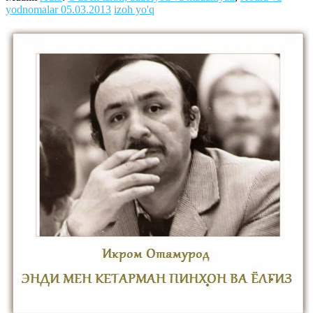
yodnomalar
05.03.2013
izoh yo'q