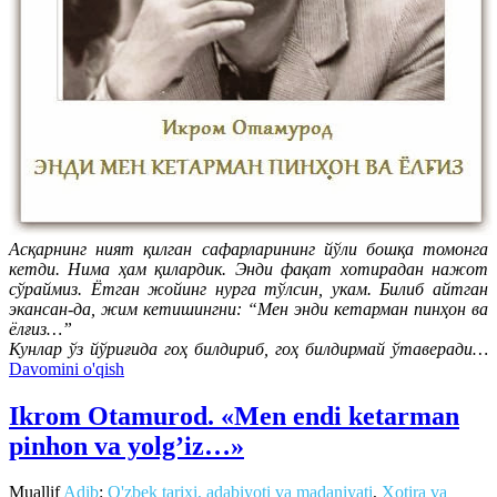
Асқарнинг ният қилган сафарларининг йўли бошқа томонга
кетди. Нима ҳам қилардик. Энди фақат хотирадан нажот
сўраймиз. Ётган жойинг нурга тўлсин, укам. Билиб айтган
экансан-да, жим кетишингни: “Мен энди кетарман пинҳон ва
ёлғиз…”
Кунлар ўз йўриғида гоҳ билдириб, гоҳ билдирмай ўтаверади…
Davomini o'qish
Ikrom Otamurod. «Men endi ketarman
pinhon va yolg’iz…»
Muallif
Adib
:
O'zbek tarixi, adabiyoti va madaniyati
,
Xotira va