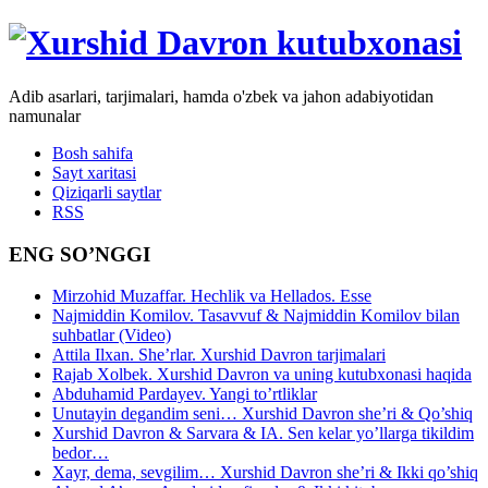
Adib asarlari, tarjimalari, hamda o'zbek va jahon adabiyotidan
namunalar
Bosh sahifa
Sayt xaritasi
Qiziqarli saytlar
RSS
ENG SO’NGGI
Mirzohid Muzaffar. Hechlik va Hellados. Esse
Najmiddin Komilov. Tasavvuf & Najmiddin Komilov bilan
suhbatlar (Video)
Attila Ilxan. She’rlar. Xurshid Davron tarjimalari
Rajab Xolbek. Xurshid Davron va uning kutubxonasi haqida
Abduhamid Pardayev. Yangi to’rtliklar
Unutayin degandim seni… Xurshid Davron she’ri & Qo’shiq
Xurshid Davron & Sarvara & IA. Sen kelar yo’llarga tikildim
bedor…
Xayr, dema, sevgilim… Xurshid Davron she’ri & Ikki qo’shiq