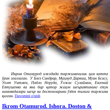
Икром Отамурод ижодида таржимачилик ҳам катта
ўрин эгаллаган. У Блез Сандрар, Маҳмуд Дарвиш, Муин Бсису,
Уолт Уитмен, Пабло Неруда, Ўлжас Сулаймон, Евгений
Евтушенко ва яна бир қатор жаҳон шеъриятининг етук
намояндалари шеър ва достонларини ўзбек тилига таржима
қилган.
Davomini o'qish
Ikrom Otamurod. Ishora. Doston &