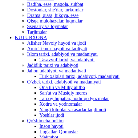
Badiha, esse, maqola, suhbat
Dostonlar, she'rlar, turkumlar
Drama, qissa, hikoya, esse
Qisqa mulohazalar, luqmalar
Ssenariy va loyihalar
Tarjimalar
KUTUBXONA
Alisher Navoiy hayoti va ijodi
Amir Temur hayoti va faoliyati
Islom tarixi, adabiyoti va madaniyati
Tasavvuf tarixi, va adabiyoti
Jadidlik tarixi va adabiyoti
Jahon adabiyoti va madaniyati
Turk xalqlari tarixi, adabiyoti, madaniyati
O'zbek tarixi, adabiyoti va madaniyati
Ona tili va Milliy alifbo
San'at va Musiqiy meros
Tarixiy hujjatlar, nodir qo'lyozmalar
Xotira va yodnomalar
Yangi kitoblar va asarlar taqdimoti
Yoshlar ijodi
Qo'shimcha bo'lim
Inson hayoti
Lug'atlar, Qomuslar
Maktubot