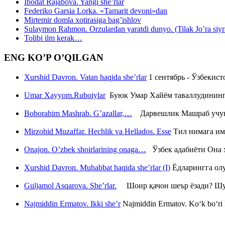
Ibodat Rajabova. Yangi she’rlar
Federiko Garsia Lorka. «Tamarit devoni»dan
Mirtemir domla xotirasiga bag’ishlov
Sulaymon Rahmon. Orzulardan yaratdi dunyo. (Tilak Jo’ra siyrati
Tolibi ilm kerak…
ENG KO’P O’QILGAN
Xurshid Davron. Vatan haqida she’rlar
1 сентябрь - Ўзбекис
Umar Xayyom.Ruboiylar
Буюк Умар Хайём таваллудининг 
Boborahim Mashrab. G’azallar,…
Дарвешлик Машраб учун ш
Mirzohid Muzaffar. Hechlik va Hellados. Esse
Тил нимага им
Onajon. O’zbek shoirlarining onaga…
Ўзбек адабиёти Она ҳ
Xurshid Davron. Muhabbat haqida she’rlar (I)
Ёдларингга ол
Guljamol Asqarova. She’rlar.
Шоир қачон шеър ёзади? Шу с
Najmiddin Ermatov. Ikki she’r
Najmiddin Ermatov. Ko‘k bo‘ri k