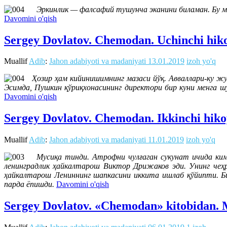
Эркинлик — фалсафий тушунча эканини биламан. Бу м
Davomini o'qish
Sergey Dovlatov. Chemodan. Uchinchi hik
Muallif
Adib
:
Jahon adabiyoti va madaniyati
13.01.2019
izoh yo'q
Ҳозир ҳам кийинишимнинг мазаси йўқ. Авваллари-ку ж
Эсимда, Пушкин қўриқхонасининг директори бир куни менга ш
Davomini o'qish
Sergey Dovlatov. Chemodan. Ikkinchi hiko
Muallif
Adib
:
Jahon adabiyoti va madaniyati
11.01.2019
izoh yo'q
Мусиқа тинди. Атрофни чулғаган сукунат ичида кимд
ленинградлик ҳайкалтарош Виктор Дрижаков эди. Унинг чеҳр
ҳайкалтарош Лениннинг шапкасини иккита ишлаб қўйипти. Би
парда ёпишди.
Davomini o'qish
Sergey Dovlatov. «Chemodan» kitobidan. 