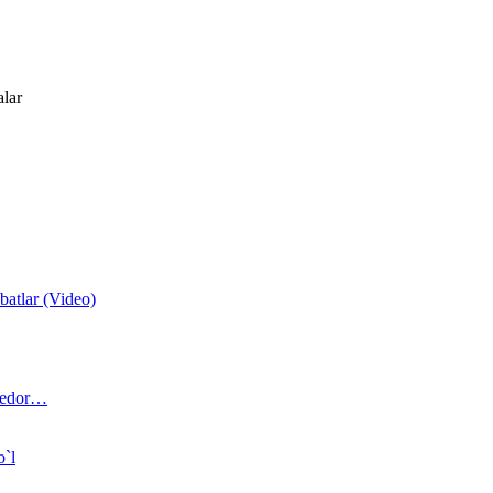
alar
atlar (Video)
 bedor…
o`l