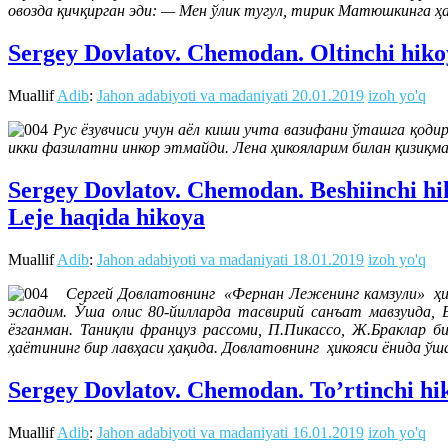
овозда қичқирган эди: — Мен ўлик тугул, тирик Матюшкинга ҳа
Sergey Dovlatov. Chemodan. Oltinchi hiko
Muallif
Adib
:
Jahon adabiyoti va madaniyati
20.01.2019
izoh yo'q
Рус ёзувчиси учун аёл киши учта вазифани ўташга қодир.
икки фазилатни инкор этмайди. Лена ҳикояларим билан қизиқ
Sergey Dovlatov. Chemodan. Beshiinchi h
Leje haqida hikoya
Muallif
Adib
:
Jahon adabiyoti va madaniyati
18.01.2019
izoh yo'q
Сергей Довлатовнинг «Фернан Леженинг камзули» ҳик
эсладим. Ўша олис 80-йилларда тасвирий санъат мавзуида, 
ёзганман. Таниқли француз рассоми, П.Пикассо, Ж.Браклар
ҳаётининг бир лавҳаси ҳақида. Довлатовнинг ҳикояси ёнида ў
Sergey Dovlatov. Chemodan. To’rtinchi hi
Muallif
Adib
:
Jahon adabiyoti va madaniyati
16.01.2019
izoh yo'q