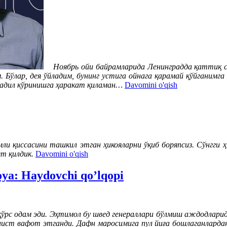
Ноябрь ойи байрамларида Ленинградда қаттиқ с
 Бўлар, дея ўйладим, бунинг устига ойнага қарамай қўйганимга
дадил кўринишга ҳаракат қиламан…
Davomini o'qish
и қиссасини ташкил этган ҳикояларни ўқиб боряпсиз. Сўнгги 
т қилдик.
Davomini o'qish
oya: Haydovchi qo’lqopi
рс одам эди. Эҳтимол бу швед генераллари бўлмиш аждодларид
ист вафот этганди. Дафн маросимига пул йиға бошлаганлардан 