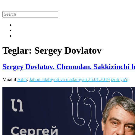
Teglar: Sergey Dovlatov
Sergey Dovlatov. Chemodan. Sakkizinchi 
Muallif
Adib
:
Jahon adabiyoti va madaniyati
25.01.2019
izoh yo'q