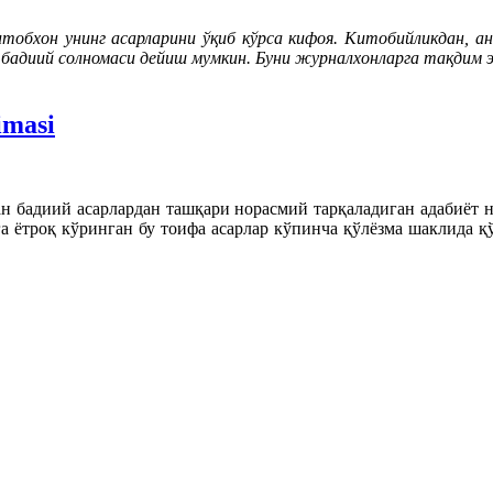
тобхон унинг асарларини ўқиб кўрса кифоя. Китобийликдан, ан
 бадиий солномаси дейиш мумкин. Буни журналхонларга тақдим э
imasi
бадиий асарлардан ташқари норасмий тарқаладиган адабиёт н
 ётроқ кўринган бу тоифа асарлар кўпинча қўлёзма шаклида қўл