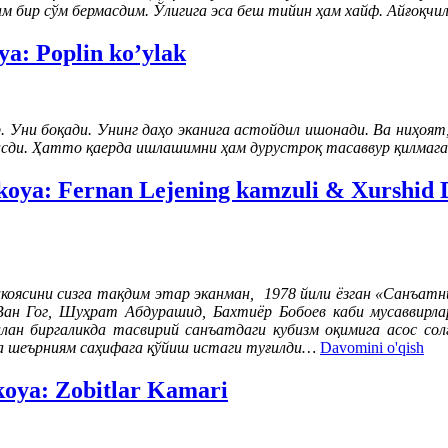
м бир сўм бермасдим. Ўлигига эса беш тийин ҳам хайф. Айғоқчил
ya: Poplin ko’ylak
 Уни боқади. Унинг даҳо эканига астойдил ишонади. Ва ниҳоят, 
масди. Ҳатто қаерда ишлашимни ҳам дурустроқ тасаввур қилмаг
ikoya: Fernan Lejening kamzuli & Xurshid 
оясини сизга тақдим этар эканман, 1978 йили ёзган «Санъатн
Ван Гог, Шуҳрат Абдурашид, Бахтиёр Бобоев каби мусаввирла
 билан биргаликда тасвирий санъатдаги кубизм оқимига асос 
ша шеърниям саҳифага қўйиш истаги туғилди…
Davomini o'qish
koya: Zobitlar Kamari