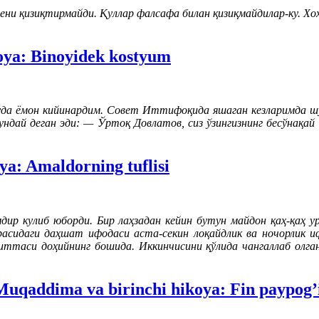
ени қизиқтирмайди. Қуллар фалсафа билан қизиқмайдилар-ку. Хо
oya: Binoyidek kostyum
уда ёмон кийинардим. Совет Иттифоқида яшаган кезларимда шу
ундай деган эди: — Ўртоқ Довлатов, сиз ўзингизнинг бесўнақа
ya: Amaldorning tuflisi
ир кулиб юборди. Бир лаҳзадан кейин бутун майдон қаҳ-қаҳ у
асидаги даҳшат ифодаси аста-секин лоқайдлик ва ночорлик и
ттаси доҳийнинг бошида. Иккинчисини қўлида чангаллаб олган.
Muqaddima va birinchi hikoya: Fin paypog’