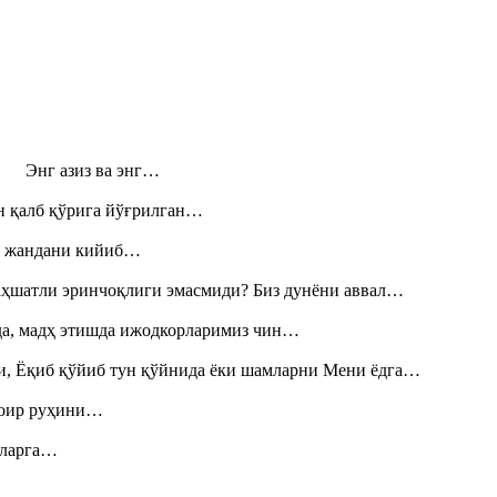
н! Энг азиз ва энг…
н қалб қўрига йўғрилган…
», жандани кийиб…
аҳшатли эринчоқлиги эмасмиди? Биз дунёни аввал…
шда, мадҳ этишда ижодкорларимиз чин…
и, Ёқиб қўйиб тун қўйнида ёки шамларни Мени ёдга…
шоир руҳини…
итларга…