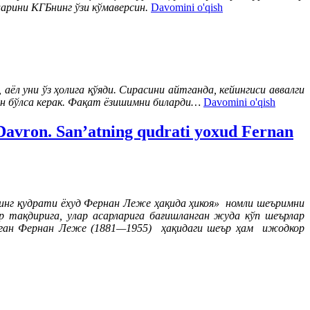
арини КГБнинг ўзи кўмаверсин.
Davomini o'qish
аёл уни ўз ҳолига қўяди. Сирасини айтганда, кейингиси аввалги
ан бўлса керак. Фақат ёзишимни биларди…
Davomini o'qish
Davron. San’atning qudrati yoxud Fernan
инг қудрати ёхуд Фернан Леже ҳақида ҳикоя» номли шеъримни
р тақдирига, улар асарларига бағишланган жуда кўп шеърлар
солган Фернан Леже (1881—1955) ҳақидаги шеър ҳам ижодкор