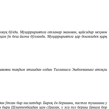
овуқ бўлди. Муҳарририятга отланар эканман, қайсидир меҳмон
 ҳам ўн беш йилча бўлганди. Муҳарририятга ҳар доимгидек қирқ
ҳикояни тақдим этишдан олдин Тилланиса Эшбоеванинг атоқли
ан ўтган бир хислатдир. Бироқ ён беришни, пастга тушишни у
бири Шлиппенбаҳдан ҳам сўраган, у эса пул бериш ўрнига бор