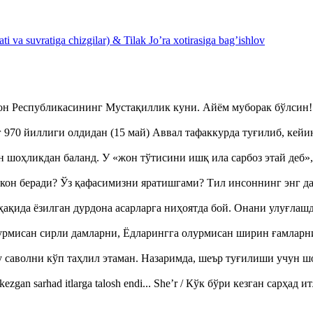
 va suvratiga chizgilar) & Tilak Jo’ra xotirasiga bag’ishlov
тон Республикасининг Мустақиллик куни. Айём муборак бўлси
970 йиллиги олдидан (15 май) Аввал тафаккурда туғилиб, кейи
оҳликдан баланд. У «жон тўтисини ишқ ила сарбоз этай деб
кон беради? Ўз қафасимизни яратишгами? Тил инсоннинг энг д
ақида ёзилган дурдона асарларга ниҳоятда бой. Онани улуғла
урмисан сирли дамларни, Ёдларингга олурмисан ширин ғамларн
аволни кўп таҳлил этаман. Назаримда, шеър туғилиши учун 
ezgan sarhad itlarga talosh endi... She’r / Кўк бўри кезган сарҳад 