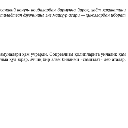
ъанавий қонун- қоидалардан бирмунча йироқ, ҳаёт ҳақиқатини
тилаётган ёзувчининг энг машҳур асари — ҳикоялардан иборат
амуналари ҳам учрарди. Соцреализм қолипларига унчалик ҳам
ма-қўл юрар, аччиқ бир алам биланми «самиздат» деб аталар,