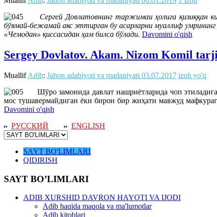
Muallif
Adib
:
Jahon adabiyoti va madaniyati
06.01.2019
1 izoh
Сергей Довлатовнинг таржимаи ҳолига қизиққан ки
бўямай-бежамай акс эттирган бу асарларни муаллиф умрининг
«Чемодан» қиссасидан ҳам билса бўлади.
Davomini o'qish
Sergey Dovlatov. Akam. Nizom Komil tarj
Muallif
Adib
:
Jahon adabiyoti va madaniyati
03.07.2017
izoh yo'q
Шўро замонида давлат нашриётларида чоп этиладиган 
мос тушавермайдиган ёки бирон бир жиҳати мавжуд мафкурага
Davomini o'qish
РУССКИЙ
ENGLISH
SAYT BO'LIMLARI
QIDIRISH
SAYT BO’LIMLARI
ADIB XURSHID DAVRON HAYOTI VA IJODI
Adib haqida maqola va ma'lumotlar
Adib kitoblari