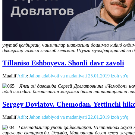
унутиб қолдирган, чанғичилар шапкасини бошимга кийиб олдим.
дақиқалар чамаси кечикиб келаман. Шунга мувофиқ қатьий ва 
Tillaniso Eshboyeva. Shonli davr zavoli
Muallif
Adib
:
Jahon adabiyoti va madaniyati
25.01.2019
izoh yo'q
Янги ой давомида Сергей Довлатовнинг «Чемодон» номл
адиб ижодига бағишланган мақоласи билан таништиришни ния
Sergey Dovlatov. Chemodan. Yettinchi hik
Muallif
Adib
:
Jahon adabiyoti va madaniyati
22.01.2019
izoh yo'q
Газетадагилар ундан ҳайиқишарди. Шлиппенбах жуда қў
сира-сира ёқтирмасди. Эсимда, Матюшкин деган кекса журнал