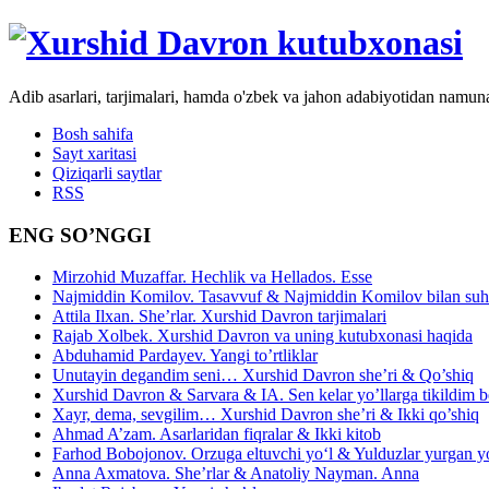
Adib asarlari, tarjimalari, hamda o'zbek va jahon adabiyotidan namun
Bosh sahifa
Sayt xaritasi
Qiziqarli saytlar
RSS
ENG SO’NGGI
Mirzohid Muzaffar. Hechlik va Hellados. Esse
Najmiddin Komilov. Tasavvuf & Najmiddin Komilov bilan suhb
Attila Ilxan. She’rlar. Xurshid Davron tarjimalari
Rajab Xolbek. Xurshid Davron va uning kutubxonasi haqida
Abduhamid Pardayev. Yangi to’rtliklar
Unutayin degandim seni… Xurshid Davron she’ri & Qo’shiq
Xurshid Davron & Sarvara & IA. Sen kelar yo’llarga tikildim
Xayr, dema, sevgilim… Xurshid Davron she’ri & Ikki qo’shiq
Ahmad A’zam. Asarlaridan fiqralar & Ikki kitob
Farhod Bobojonov. Orzuga eltuvchi yo‘l & Yulduzlar yurgan y
Anna Axmatova. She’rlar & Anatoliy Nayman. Anna