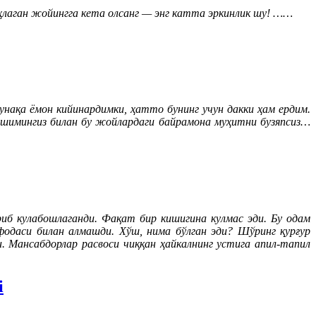
ҳлаган жойингга кета олсанг — энг катта эркинлик шу! ……
нақа ёмон кийинардимки, ҳатто бунинг учун дакки ҳам ердим.
й шимингиз билан бу жойлардаги байрамона муҳитни бузяпсиз…
риб кулабошлаганди. Фақат бир кишигина кулмас эди. Бу одам
фодаси билан алмашди. Хўш, нима бўлган эди? Шўринг қурғур
 Мансабдорлар расвоси чиққан ҳайкалнинг устига апил-тапил
i