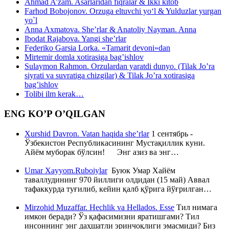
Ahmad A’zam. Asarlaridan fiqralar & Ikki kitob
Farhod Bobojonov. Orzuga eltuvchi yo‘l & Yulduzlar yurgan
yo`l
Anna Axmatova. She’rlar & Anatoliy Nayman. Anna
Ibodat Rajabova. Yangi she’rlar
Federiko Garsia Lorka. «Tamarit devoni»dan
Mirtemir domla xotirasiga bag’ishlov
Sulaymon Rahmon. Orzulardan yaratdi dunyo. (Tilak Jo’ra
siyrati va suvratiga chizgilar) & Tilak Jo’ra xotirasiga
bag’ishlov
Tolibi ilm kerak…
ENG KO’P O’QILGAN
Xurshid Davron. Vatan haqida she’rlar
1 сентябрь -
Ўзбекистон Республикасининг Мустақиллик куни.
Айём муборак бўлсин! Энг азиз ва энг…
Umar Xayyom.Ruboiylar
Буюк Умар Хайём
таваллудининг 970 йиллиги олдидан (15 май) Аввал
тафаккурда туғилиб, кейин қалб қўрига йўғрилган…
Mirzohid Muzaffar. Hechlik va Hellados. Esse
Тил нимага
имкон беради? Ўз қафасимизни яратишгами? Тил
инсоннинг энг даҳшатли эринчоқлиги эмасмиди? Биз