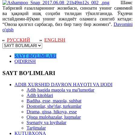
Шамс
Табризий ғазалларининг жозибаси, синоати унинг самимий
ва ҳақиқий ишқ соҳиби тилидан тўкилганида. Ўқувчи
истайдими-йўқми унинг ижодиёт оламига сингиб кетади:
“Овоза қилгил сарбасар, биз бир тану бир жонмиз”.
Davomini
o'qish
РУССКИЙ
ENGLISH
SAYT BO'LIMLARI
QIDIRISH
SAYT BO’LIMLARI
ADIB XURSHID DAVRON HAYOTI VA IJODI
Adib haqida maqola va ma'lumotlar
Adib kitoblari
Badiha, esse, maqola, suhbat
Dostonlar, she'rlar, turkumlar
Drama, qissa, hikoya, esse
Qisqa mulohazalar, luqmalar
Ssenariy va loyihalar
Tarjimalar
KUTUBXONA