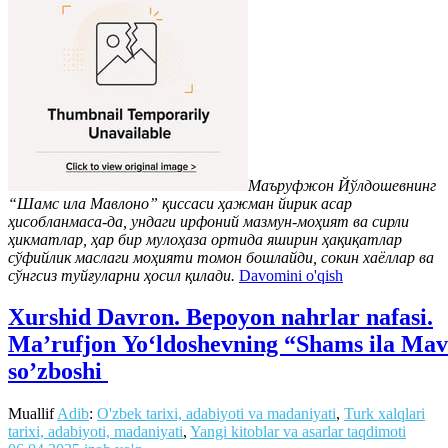
Маъруфжон Йўлдошевнинг
“Шамс ила Мавлоно” қиссаси ҳажман йирик асар
ҳисобланмаса-да, ундаги ирфоний мазмун-моҳият ва сирли
ҳикматлар, ҳар бир мулоҳаза ортида яширин ҳақиқатлар
сўфийлик маслаги моҳияти томон бошлайди, сокин хаёллар ва
сўнгсиз туйғуларни ҳосил қилади.
Davomini o'qish
Xurshid Davron. Bepoyon nahrlar nafasi.
Ma’rufjon Yo‘ldoshevning “Shams ila Mavlo
so’zboshi
Muallif
Adib
:
O'zbek tarixi, adabiyoti va madaniyati
,
Turk xalqlari
tarixi, adabiyoti, madaniyati
,
Yangi kitoblar va asarlar taqdimoti