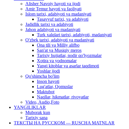
Alisher Navoiy hayoti va ijodi
Amir Temur hayoti va faoliyati
Islom tarixi, adabiyoti va madaniyati
Tasavvuf tarixi, va adabiyoti
Jadidlik tarixi va adabiyoti
Jahon adabiyoti va madaniyati
Turk xalqlari tarixi, adabiyoti, madaniyati
O'zbek tarixi, adabiyoti va madaniyati
Ona tili va Milliy alifbo
San'at va Musiqiy meros
Tarixiy hujjatlar, nodir qo'lyozmalar
Xotira va yodnomalar
Yangi kitoblar va asarlar taqdimoti
Yoshlar ijodi
Qo'shimcha bo'lim
Inson hayoti
Lug'atlar, Qomuslar
Maktubot
Naqllar, hikmatlar, rivoyatlar
Video, Audio,Foto
YANGILIKLAR
Muborak kun
Tarixiy sana
ТЕКСТЫ НА РУССКОМ — RUSCHA MATNLAR