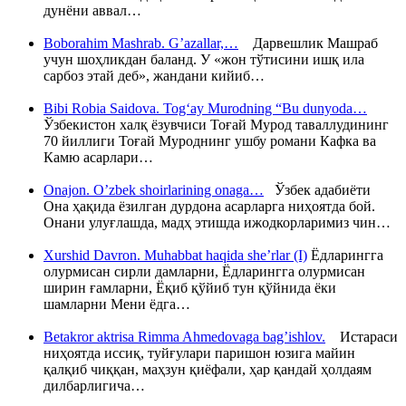
дунёни аввал…
Boborahim Mashrab. G’azallar,…
Дарвешлик Машраб
учун шоҳликдан баланд. У «жон тўтисини ишқ ила
сарбоз этай деб», жандани кийиб…
Bibi Robia Saidova. Tog‘ay Murodning “Bu dunyoda…
Ўзбекистон халқ ёзувчиси Тоғай Мурод таваллудининг
70 йиллиги Тоғай Муроднинг ушбу романи Кафка ва
Камю асарлари…
Onajon. O’zbek shoirlarining onaga…
Ўзбек адабиёти
Она ҳақида ёзилган дурдона асарларга ниҳоятда бой.
Онани улуғлашда, мадҳ этишда ижодкорларимиз чин…
Xurshid Davron. Muhabbat haqida she’rlar (I)
Ёдларингга
олурмисан сирли дамларни, Ёдларингга олурмисан
ширин ғамларни, Ёқиб қўйиб тун қўйнида ёки
шамларни Мени ёдга…
Betakror aktrisa Rimma Ahmedovaga bag’ishlov.
Истараси
ниҳоятда иссиқ, туйғулари паришон юзига майин
қалқиб чиққан, маҳзун қиёфали, ҳар қандай ҳолдаям
дилбарлигича…