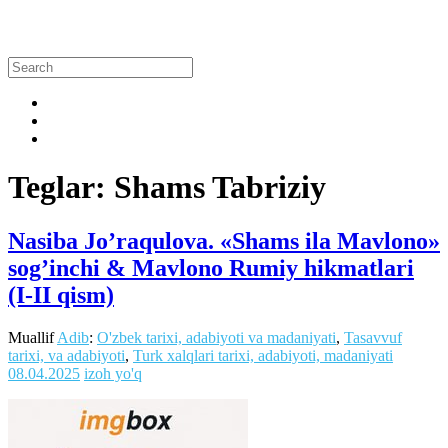
Teglar: Shams Tabriziy
Nasiba Jo’raqulova. «Shams ila Mavlono»
sog’inchi & Mavlono Rumiy hikmatlari
(I-II qism)
Muallif
Adib
:
O'zbek tarixi, adabiyoti va madaniyati
,
Tasavvuf
tarixi, va adabiyoti
,
Turk xalqlari tarixi, adabiyoti, madaniyati
08.04.2025
izoh yo'q