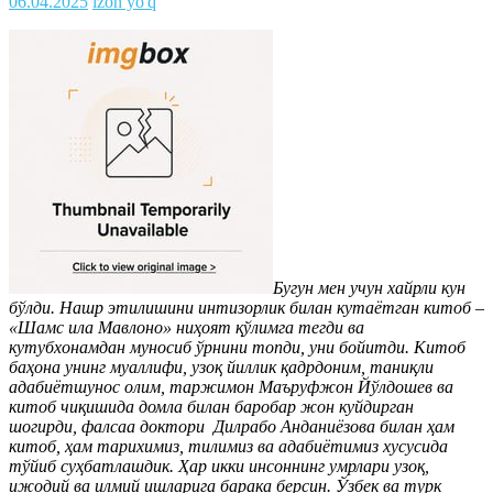
06.04.2025
izoh yo'q
Бугун мен учун хайрли кун
бўлди. Нашр этилишини интизорлик билан кутаётган китоб –
«Шамс ила Мавлоно» ниҳоят қўлимга тегди ва
кутубхонамдан муносиб ўрнини топди, уни бойитди. Китоб
баҳона унинг муаллифи, узоқ йиллик қадрдоним, таниқли
адабиётшунос олим, таржимон Маъруфжон Йўлдошев ва
китоб чиқишида домла билан баробар жон куйдирган
шогирди, фалсаа доктори Дилрабо Анданиёзова билан ҳам
китоб, ҳам тарихимиз, тилимиз ва адабиётимиз хусусида
тўйиб суҳбатлашдик. Ҳар икки инсоннинг умрлари узоқ,
ижодий ва илмий ишларига барака берсин. Ўзбек ва турк