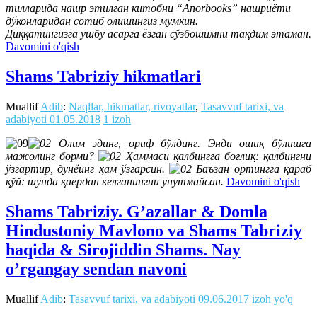
тилларида нашр этилган китобни “Anorbooks” нашриёти
дўконларидан сотиб олишингиз мумкин.
Диққатингизга ушбу асарга ёзган сўзбошимни тақдим этаман.
Davomini o'qish
Shams Tabriziy hikmatlari
Muallif
Adib
:
Naqllar, hikmatlar, rivoyatlar
,
Tasavvuf tarixi, va
adabiyoti
01.05.2018
1 izoh
Олим эдинг, ориф бўлдинг. Энди ошиқ бўлишга
мажолинг борми?
Ҳаммаси қалбингга боғлиқ: қалбингни
ўзгартир, дунёинг ҳам ўзгарсин.
Баъзан ортингга қараб
қўй: шунда қаердан келганингни унутмайсан.
Davomini o'qish
Shams Tabriziy. G’azallar & Domla
Hindustoniy Mavlono va Shams Tabriziy
haqida & Sirojiddin Shams. Nay
o’rgangay sendan navoni
Muallif
Adib
:
Tasavvuf tarixi, va adabiyoti
09.06.2017
izoh yo'q