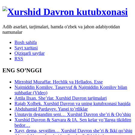
Adib asarlari, tarjimalari, hamda o'zbek va jahon adabiyotidan
namunalar
Bosh sahifa
Sayt xaritasi
Qiziqarli saytlar
RSS
ENG SO’NGGI
Mirzohid Muzaffar. Hechlik va Hellados. Esse
Najmiddin Komilov. Tasavvuf & Najmiddin Komilov bilan
suhbatlar (Video)
Attila Ilxan. She’rlar. Xurshid Davron tarjimalari
Rajab Xolbek. Xurshid Davron va uning kutubxonasi haqida
Abduhamid Pardayev. Yangi to’rtliklar
Unutayin degandim seni… Xurshid Davron she’ri & Qo’shiq
Xurshid Davron & Sarvara & IA. Sen kelar yo’llarga tikildim
bedor…
Xayr, dema, sevgilim… Xurshid Davron she’ri & Ikki qo’shiq