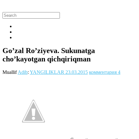
Go’zal Ro’ziyeva. Sukunatga
cho’kayotgan qichqiriqman
Muallif
Adib
:
YANGILIKLAR
23.03.2015
комментария 4