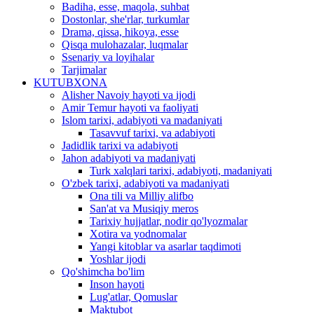
Badiha, esse, maqola, suhbat
Dostonlar, she'rlar, turkumlar
Drama, qissa, hikoya, esse
Qisqa mulohazalar, luqmalar
Ssenariy va loyihalar
Tarjimalar
KUTUBXONA
Alisher Navoiy hayoti va ijodi
Amir Temur hayoti va faoliyati
Islom tarixi, adabiyoti va madaniyati
Tasavvuf tarixi, va adabiyoti
Jadidlik tarixi va adabiyoti
Jahon adabiyoti va madaniyati
Turk xalqlari tarixi, adabiyoti, madaniyati
O'zbek tarixi, adabiyoti va madaniyati
Ona tili va Milliy alifbo
San'at va Musiqiy meros
Tarixiy hujjatlar, nodir qo'lyozmalar
Xotira va yodnomalar
Yangi kitoblar va asarlar taqdimoti
Yoshlar ijodi
Qo'shimcha bo'lim
Inson hayoti
Lug'atlar, Qomuslar
Maktubot