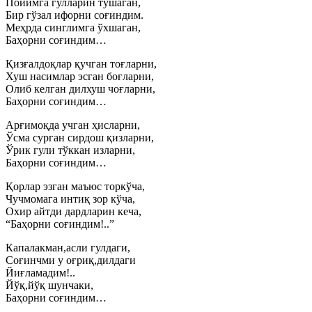
Пойимга гулларин тўшаган,
Бир гўзал ифорни соғиндим.
Меҳрда синглимга ўхшаган,
Баҳорни соғиндим…
Қизғалдоқлар қучган тоғларни,
Хуш насимлар эсган боғларни,
Олиб келган дилхуш чоғларни,
Баҳорни соғиндим…
Арғимоқда учган ҳисларни,
Ўсма сурган сирдош қизларни,
Ўрик гули тўккан изларни,
Баҳорни соғиндим…
Қорлар эзган маъюс торкўча,
Чучмомага интиқ зор кўча,
Охир айтди дардларин кеча,
“Баҳорни соғиндим!..”
Капалакман,асли гулдаги,
Соғинчми у оғриқ,дилдаги
Йиғламадим!..
Йўқ,йўқ шунчаки,
Баҳорни соғиндим…