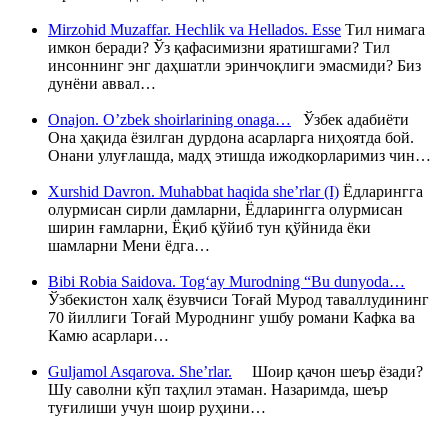
Mirzohid Muzaffar. Hechlik va Hellados. Esse
Тил нимага
имкон беради? Ўз қафасимизни яратишгами? Тил
инсоннинг энг даҳшатли эринчоқлиги эмасмиди? Биз
дунёни аввал…
Onajon. O’zbek shoirlarining onaga…
Ўзбек адабиёти
Она ҳақида ёзилган дурдона асарларга ниҳоятда бой.
Онани улуғлашда, мадҳ этишда ижодкорларимиз чин…
Xurshid Davron. Muhabbat haqida she’rlar (I)
Ёдларингга
олурмисан сирли дамларни, Ёдларингга олурмисан
ширин ғамларни, Ёқиб қўйиб тун қўйнида ёки
шамларни Мени ёдга…
Bibi Robia Saidova. Tog‘ay Murodning “Bu dunyoda…
Ўзбекистон халқ ёзувчиси Тоғай Мурод таваллудининг
70 йиллиги Тоғай Муроднинг ушбу романи Кафка ва
Камю асарлари…
Guljamol Asqarova. She’rlar.
Шоир қачон шеър ёзади?
Шу саволни кўп таҳлил этаман. Назаримда, шеър
туғилиши учун шоир руҳини…