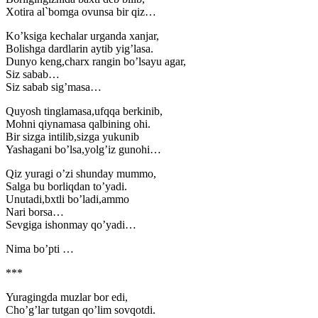
Xotira al`bomga ovunsa bir qiz…
Ko’ksiga kechalar urganda xanjar,
Bolishga dardlarin aytib yig’lasa.
Dunyo keng,charx rangin bo’lsayu agar,
Siz sabab…
Siz sabab sig’masa…
Quyosh tinglamasa,ufqqa berkinib,
Mohni qiynamasa qalbining ohi.
Bir sizga intilib,sizga yukunib
Yashagani bo’lsa,yolg’iz gunohi…
Qiz yuragi o’zi shunday mummo,
Salga bu borliqdan to’yadi.
Unutadi,bxtli bo’ladi,ammo
Nari borsa…
Sevgiga ishonmay qo’yadi…
Nima bo’pti …
***
Yuragingda muzlar bor edi,
Cho’g’lar tutgan qo’lim sovqotdi.