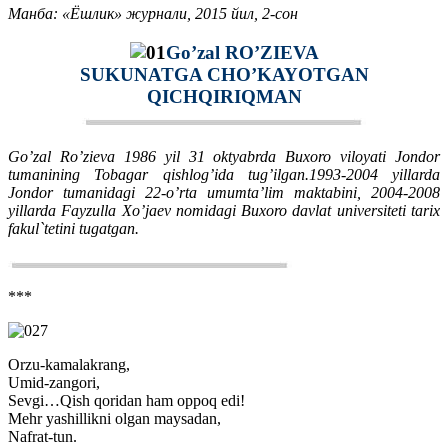
Манба: «Ёшлик» журнали, 2015 йил, 2-сон
Go’zal RO’ZIEVA
SUKUNATGA CHO’KAYOTGAN
QICHQIRIQMAN
Go’zal Ro’zieva 1986 yil 31 oktyabrda Buxoro viloyati Jondor
tumanining Tobagar qishlog’ida tug’ilgan.1993-2004 yillarda
Jondor tumanidagi 22-o’rta umumta’lim maktabini, 2004-2008
yillarda Fayzulla Xo’jaev nomidagi Buxoro davlat universiteti tarix
fakul`tetini tugatgan.
***
Orzu-kamalakrang,
Umid-zangori,
Sevgi…Qish qoridan ham oppoq edi!
Mehr yashillikni olgan maysadan,
Nafrat-tun.