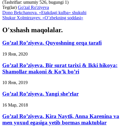
(Tashriflar: umumiy 526, bugungi 1)
Teg(lar)
Go'zal Ro'ziyeva
Dono Bekchanova. «Etakdagi kulba» shukuhi
Shukur Xolmirzayev. «O’zbekning soddasi»
O'xshash maqolalar.
Go’zal Ro’ziyeva. Quyoshning orqa tarafi
19 Янв, 2020
Go’zal Ro’ziyeva. Bir surat tarixi & Ikki hikoya:
Shamollar makoni & Ko’k bo’ri
10 Янв, 2019
Go’zal Ro’ziyeva. Yangi she’rlar
16 Мар, 2018
Go’zal Ro’ziyeva. Kira Naytli, Anna Karenina va
men yoxud egasiga yetib bormas maktublar