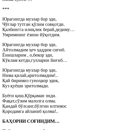
***
Юрагингда музлар бор эди,
Чўғлар тутган қўлим совқотди.
Қалбингга илиқлик берай,дедиму…
Умримнинг ёзини йўқотдим.
Юрагингда музлар бор эди,
Айтолмадим ҳеч ҳаддим сиғиб.
Ёнишларим , о,бекор эди,
Кўклам кетди,гулларин йиғиб…
Юрагингда музлар бор эди,
Нима қилай,аритолмадим!..
Қай биримиз гуноҳкор эдик,
Куз қуёши эритолмади.
Буёғи қиш.Қўрқаман энди.
Фақат,сўзим малолга олма.
Қандай бўлсанг,бўлгин илтимос
Қородамга айланиб қолма!..
БАҲОРНИ СОҒИНДИМ…