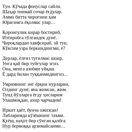
Тун. Кўчада фонуслар сайли.
Шаҳар тинмай сочар ёғдулар.
Аммо битта чироғини ҳам
Юрагимга ёқолмас улар…
Қоронғулик кирар бостириб,
Изтиробга тўлгандек дунё.
Чироқлардан хавфсираб, эй тун,
Кўксим узра беркиндингми, ё?
Дерлар, ёлғиз туғилмас шоир,
Унга қай бир туйғулар эгиз.
Она, менга азобми уйқаш
Ё дард билан туққанмидингиз…
Умримнинг энг ёрқин нурларин,
Олдинг дунё, яна жимсан, жим.
Тунд йўлларга ёғду ҳисларим
Улашмоқдан, ахир чарчадим!
Иркит ҳаёт, бунча ожизсан!
Лабларимда кўзёшнинг таъми.
Қуёш, наҳот бир сўнган қалбга
Нур бермоққа арзимайсанми…