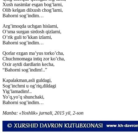
Xush nasimlar esgan bog’larni,
Olib kelgan dilxush chog’larni,
Bahorni sog’indim…
Arg’imoqda uchgan hislarni,
O’sma surgan sirdosh qizlarni,
O’rik guli to’kkan izlarni,
Bahorni sog’indim…
Qorlar ezgan ma’yus torko’cha,
Chuchmomaga intiq zor ko’cha,
Oxir aytdi dardlarin kecha,
“Bahorni sog’indim!..”
Kapalakman,asli guldagi,
Sog’inchmi u og’riq,dildagi
Yig’lamadim!..
Yo’q,yo’q shunchaki,
Bahorni sog’indim…
Manba: «Yoshlik» jurnali, 2015 yil, 2-son