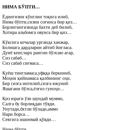
НИМА БЎПТИ…
Ёдингизни кўнглин тоқига илиб,
Нима бўпти,сизни соғинса бир қиз…
Борлигингизнида бахти деб билиб,
Хотира альбомга овунса бир қиз…
Кўксига кечалар урганда ханжар,
Болишга дардларин айтиб йиғласа.
Дунё кенг,чарх рангин бўлсаю агар,
Сиз сабаб…
Сиз сабаб сиғмаса…
Қуёш тингламаса,уфққа беркиниб,
Моҳни қийнамаса қалбининг оҳи.
Бир сизга интилиб,сизга юкуниб
Яшагани бўлса,ёлғиз гуноҳи…
Қиз юраги ўзи шундай муммо,
Салга бу борлиқдан тўяди.
Унутади,бхтли бўлади,аммо
Нари борса…
Севгига ишонмай қўяди…
Нима бўпти …