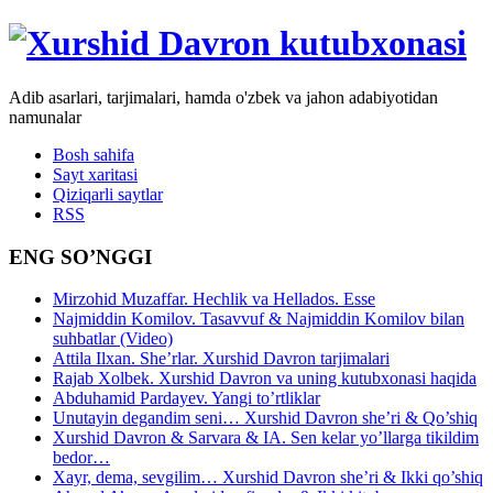
Adib asarlari, tarjimalari, hamda o'zbek va jahon adabiyotidan
namunalar
Bosh sahifa
Sayt xaritasi
Qiziqarli saytlar
RSS
ENG SO’NGGI
Mirzohid Muzaffar. Hechlik va Hellados. Esse
Najmiddin Komilov. Tasavvuf & Najmiddin Komilov bilan
suhbatlar (Video)
Attila Ilxan. She’rlar. Xurshid Davron tarjimalari
Rajab Xolbek. Xurshid Davron va uning kutubxonasi haqida
Abduhamid Pardayev. Yangi to’rtliklar
Unutayin degandim seni… Xurshid Davron she’ri & Qo’shiq
Xurshid Davron & Sarvara & IA. Sen kelar yo’llarga tikildim
bedor…
Xayr, dema, sevgilim… Xurshid Davron she’ri & Ikki qo’shiq