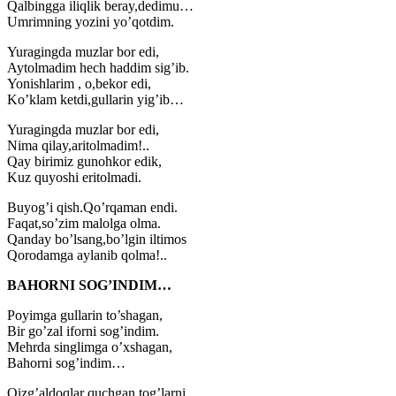
Qalbingga iliqlik beray,dedimu…
Umrimning yozini yo’qotdim.
Yuragingda muzlar bor edi,
Aytolmadim hech haddim sig’ib.
Yonishlarim , o,bekor edi,
Ko’klam ketdi,gullarin yig’ib…
Yuragingda muzlar bor edi,
Nima qilay,aritolmadim!..
Qay birimiz gunohkor edik,
Kuz quyoshi eritolmadi.
Buyog’i qish.Qo’rqaman endi.
Faqat,so’zim malolga olma.
Qanday bo’lsang,bo’lgin iltimos
Qorodamga aylanib qolma!..
BAHORNI SOG’INDIM…
Poyimga gullarin to’shagan,
Bir go’zal iforni sog’indim.
Mehrda singlimga o’xshagan,
Bahorni sog’indim…
Qizg’aldoqlar quchgan tog’larni,