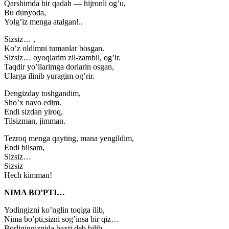
Qarshimda bir qadah — hijronli og’u,
Bu dunyoda,
Yolg’iz menga atalgan!..
Sizsiz… ,
Ko’z oldimni tumanlar bosgan.
Sizsiz… oyoqlarim zil-zambil, og’ir.
Taqdir yo’llarimga dorlarin osgan,
Ularga ilinib yuragim og’rir.
Dengizday toshgandim,
Sho’x navo edim.
Endi sizdan yiroq,
Tilsizman, jimman.
Tezroq menga qayting, mana yengildim,
Endi bilsam,
Sizsiz…
Sizsiz
Hech kimman!
NIMA BO’PTI…
Yodingizni ko’nglin toqiga ilib,
Nima bo’pti,sizni sog’insa bir qiz…
Borligingiznida baxti deb bilib,