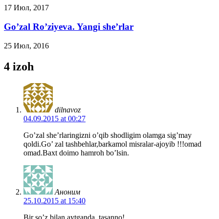
17 Июл, 2017
Go’zal Ro’ziyeva. Yangi she’rlar
25 Июл, 2016
4 izoh
dilnavoz
04.09.2015 at 00:27
Go’zal she’rlaringizni o’qib shodligim olamga sig’may
qoldi.Go’ zal tashbehlar,barkamol misralar-ajoyib !!!omad
omad.Baxt doimo hamroh bo’lsin.
Аноним
25.10.2015 at 15:40
Bir so’z bilan aytganda, tasanno!