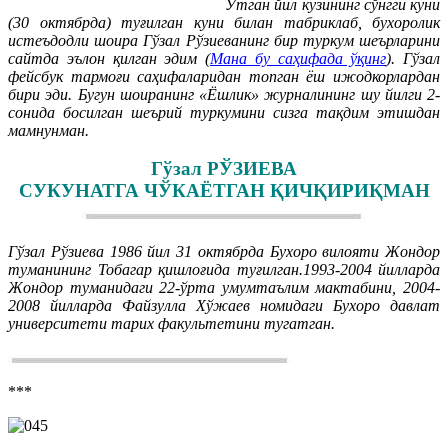
Ўтган йил кузининг сўнгги куни
(30 октябрда) туғилган куни билан табриклаб, бухоролик
истеъдодли шоира Гўзал Рўзиеванинг бир туркум шеърларини
сайтда эълон қилган эдим (
Мана бу саҳифада ўқинг
). Гўзал
фейсбук тармоғи саҳифаларидан топган ёш ижодкорлардан
бири эди. Бугун шоиранинг «Ёшлик» журналининг шу йилги 2-
сонида босилган шеърий туркумини сизга тақдим этишдан
мамнунман.
Гўзал РЎЗИЕВА
СУКУНАТГА ЧЎКАЁТГАН ҚИЧҚИРИҚМАН
Гўзал Рўзиева 1986 йил 31 октябрда Бухоро вилояти Жондор
туманининг Тобагар қишлоғида туғилган.1993-2004 йилларда
Жондор туманидаги 22-ўрта умумтаълим мактабини, 2004-
2008 йилларда Файзулла Хўжаев номидаги Бухоро давлат
университети тарих факультетини тугатган.
***