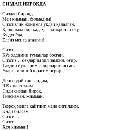
СИЗДАН ЙИРОҚДА
Сиздан йироқда…
Мен кимман, билмадим!
Сизсизлик жонимга ўқдай қадалган.
Қаршимда бир қадаҳ — ҳижронли оғу,
Бу дунёда,
Ёлғиз менга аталган!..
Сизсиз… ,
Кўз олдимни туманлар босган.
Сизсиз… оёқларим зил-замбил, оғир.
Тақдир йўлларимга дорларин осган,
Уларга илиниб юрагим оғрир.
Денгиздай тошгандим,
Шўх наво эдим.
Энди сиздан йироқ,
Тилсизман, жимман.
Тезроқ менга қайтинг, мана енгилдим,
Энди билсам,
Сизсиз…
Сизсиз
Ҳеч кимман!