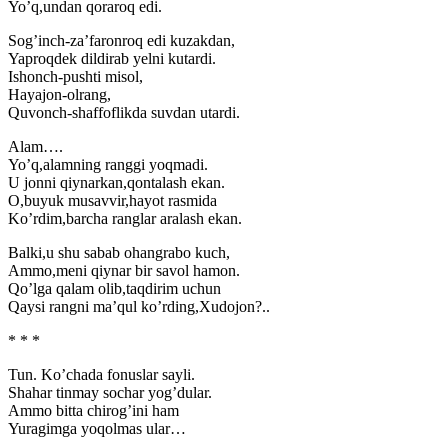
Yo’q,undan qoraroq edi.
Sog’inch-za’faronroq edi kuzakdan,
Yaproqdek dildirab yelni kutardi.
Ishonch-pushti misol,
Hayajon-olrang,
Quvonch-shaffoflikda suvdan utardi.
Alam….
Yo’q,alamning ranggi yoqmadi.
U jonni qiynarkan,qontalash ekan.
O,buyuk musavvir,hayot rasmida
Ko’rdim,barcha ranglar aralash ekan.
Balki,u shu sabab ohangrabo kuch,
Ammo,meni qiynar bir savol hamon.
Qo’lga qalam olib,taqdirim uchun
Qaysi rangni ma’qul ko’rding,Xudojon?..
* * *
Tun. Ko’chada fonuslar sayli.
Shahar tinmay sochar yog’dular.
Ammo bitta chirog’ini ham
Yuragimga yoqolmas ular…