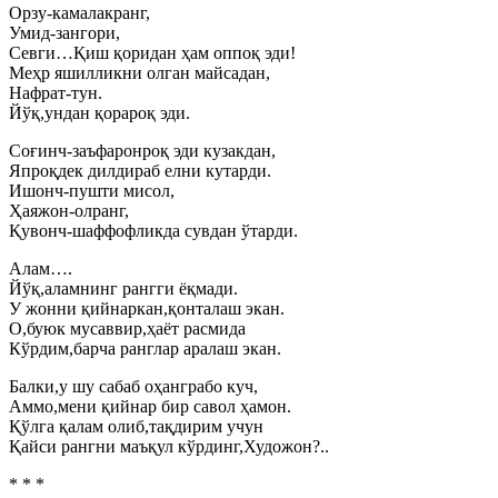
Орзу-камалакранг,
Умид-зангори,
Севги…Қиш қоридан ҳам оппоқ эди!
Меҳр яшилликни олган майсадан,
Нафрат-тун.
Йўқ,ундан қорароқ эди.
Соғинч-заъфаронроқ эди кузакдан,
Япроқдек дилдираб елни кутарди.
Ишонч-пушти мисол,
Ҳаяжон-олранг,
Қувонч-шаффофликда сувдан ўтарди.
Алам….
Йўқ,аламнинг рангги ёқмади.
У жонни қийнаркан,қонталаш экан.
О,буюк мусаввир,ҳаёт расмида
Кўрдим,барча ранглар аралаш экан.
Балки,у шу сабаб оҳанграбо куч,
Аммо,мени қийнар бир савол ҳамон.
Қўлга қалам олиб,тақдирим учун
Қайси рангни маъқул кўрдинг,Художон?..
* * *