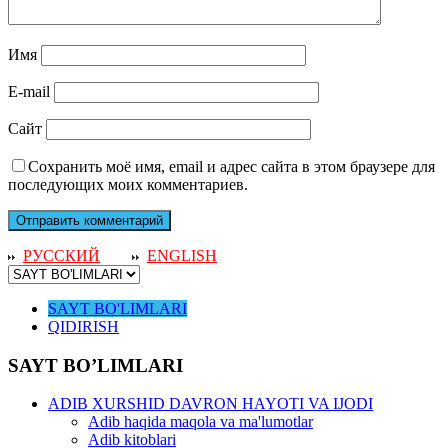
Имя
E-mail
Сайт
Сохранить моё имя, email и адрес сайта в этом браузере для
последующих моих комментариев.
РУССКИЙ
ENGLISH
SAYT BO'LIMLARI
QIDIRISH
SAYT BO’LIMLARI
ADIB XURSHID DAVRON HAYOTI VA IJODI
Adib haqida maqola va ma'lumotlar
Adib kitoblari