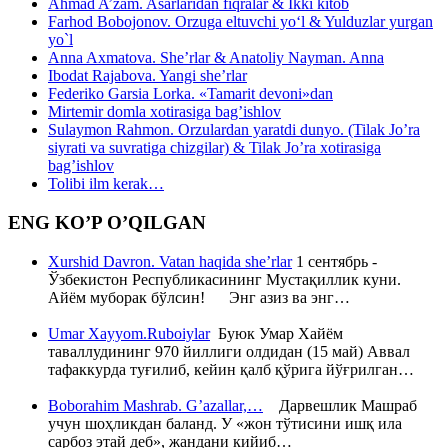
Ahmad A’zam. Asarlaridan fiqralar & Ikki kitob
Farhod Bobojonov. Orzuga eltuvchi yo‘l & Yulduzlar yurgan
yo`l
Anna Axmatova. She’rlar & Anatoliy Nayman. Anna
Ibodat Rajabova. Yangi she’rlar
Federiko Garsia Lorka. «Tamarit devoni»dan
Mirtemir domla xotirasiga bag’ishlov
Sulaymon Rahmon. Orzulardan yaratdi dunyo. (Tilak Jo’ra
siyrati va suvratiga chizgilar) & Tilak Jo’ra xotirasiga
bag’ishlov
Tolibi ilm kerak…
ENG KO’P O’QILGAN
Xurshid Davron. Vatan haqida she’rlar
1 сентябрь -
Ўзбекистон Республикасининг Мустақиллик куни.
Айём муборак бўлсин! Энг азиз ва энг…
Umar Xayyom.Ruboiylar
Буюк Умар Хайём
таваллудининг 970 йиллиги олдидан (15 май) Аввал
тафаккурда туғилиб, кейин қалб қўрига йўғрилган…
Boborahim Mashrab. G’azallar,…
Дарвешлик Машраб
учун шоҳликдан баланд. У «жон тўтисини ишқ ила
сарбоз этай деб», жандани кийиб…