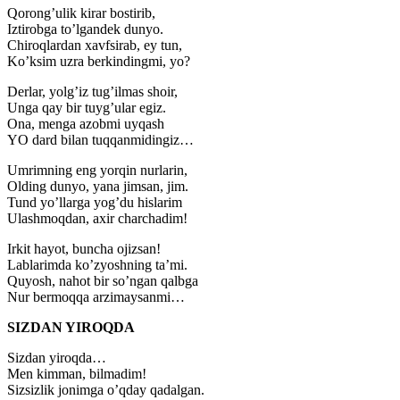
Qorong’ulik kirar bostirib,
Iztirobga to’lgandek dunyo.
Chiroqlardan xavfsirab, ey tun,
Ko’ksim uzra berkindingmi, yo?
Derlar, yolg’iz tug’ilmas shoir,
Unga qay bir tuyg’ular egiz.
Ona, menga azobmi uyqash
YO dard bilan tuqqanmidingiz…
Umrimning eng yorqin nurlarin,
Olding dunyo, yana jimsan, jim.
Tund yo’llarga yog’du hislarim
Ulashmoqdan, axir charchadim!
Irkit hayot, buncha ojizsan!
Lablarimda ko’zyoshning ta’mi.
Quyosh, nahot bir so’ngan qalbga
Nur bermoqqa arzimaysanmi…
SIZDAN YIROQDA
Sizdan yiroqda…
Men kimman, bilmadim!
Sizsizlik jonimga o’qday qadalgan.