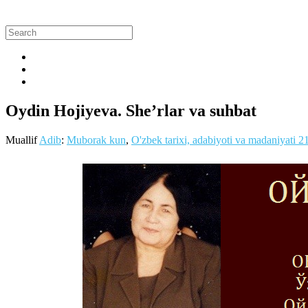
Oydin Hojiyeva. She’rlar va suhbat
Muallif
Adib
:
Muborak kun
,
O'zbek tarixi, adabiyoti va madaniyati
2