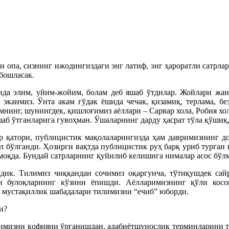
н опа, сизнинг ижодингиздаги энг латиф, энг ҳароратли сатрл
бошласак.
да элим, уйим-жойим, болам деб яшаб ўтдилар. Жойлари жан
д эканмиз. Ўнта акам гўдак ёшида чечак, қизамиқ, терлама, б
намнинг, шунингдек, қишлоғимиз аёллари – Сарвар хола, Робия х
шаб ўтганларига гувоҳман. Ўшаларнинг дарду ҳасрат тўла қўшиқ
ар қатори, публицистик мақолаларингизда ҳам давримизнинг до
 бўлганди. Ҳозирги вақтда публицистик руҳ барқ уриб турган 
моқда. Бундай сатрларнинг қуйилиб келишига нималар асос бўл
адик. Тилимиз чиққандан сочимиз оқаргунча, тўтиқушдек сай
н булоқларнинг кўзини ёпишди. Аёлларимизнинг қўли косов
 мустақиллик шабадалари тилимизни “ечиб” юборди.
и?
димизни қофияни ўрганишдан, адабиётшунослик терминларини ти