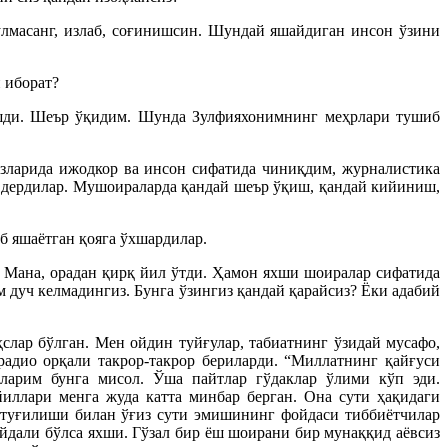
ўлмасанг, излаб, соғинишсин. Шундай яшайдиган инсон ўзини
 иборат?
ишди. Шеър ўқидим. Шунда Зулфияхонимнинг меҳрлари тушиб
езларида ижодкор ва инсон сифатида чиниқдим, журналистика
 дердилар. Мушоираларда қандай шеър ўқиш, қандай кийиниш,
иб яшаётган қояга ўхшардилар.
. Мана, орадан қирқ йил ўтди. Ҳамон яхши шоиралар сифатида
м дуч келмадингиз. Бунга ўзингиз қандай қарайсиз? Ёки адабий
лар бўлган. Мен ойдин туйғулар, табиатнинг ўзидай мусафо,
адио орқали такрор-такрор бериларди. “Миллатнинг қайғуси
аларим бунга мисол. Ўша пайтлар гўдаклар ўлими кўп эди.
йиллари менга жуда катта минбар берган. Она сути ҳақидаги
 туғилиши билан ўғиз сути эмишининг фойдаси тиббиётчилар
йдали бўлса яхши. Гўзал бир ёш шоирани бир мунаққид аёвсиз