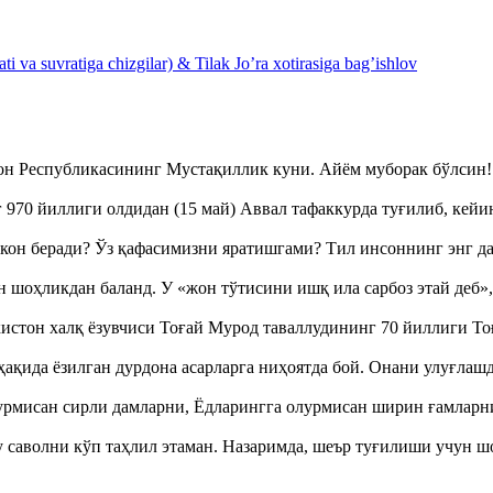
 va suvratiga chizgilar) & Tilak Jo’ra xotirasiga bag’ishlov
тон Республикасининг Мустақиллик куни. Айём муборак бўлси
970 йиллиги олдидан (15 май) Аввал тафаккурда туғилиб, кейи
кон беради? Ўз қафасимизни яратишгами? Тил инсоннинг энг д
оҳликдан баланд. У «жон тўтисини ишқ ила сарбоз этай деб
истон халқ ёзувчиси Тоғай Мурод таваллудининг 70 йиллиги 
ақида ёзилган дурдона асарларга ниҳоятда бой. Онани улуғла
урмисан сирли дамларни, Ёдларингга олурмисан ширин ғамларн
аволни кўп таҳлил этаман. Назаримда, шеър туғилиши учун 