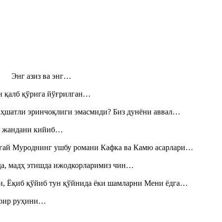
н! Энг азиз ва энг…
н қалб қўрига йўғрилган…
аҳшатли эринчоқлиги эмасмиди? Биз дунёни аввал…
», жандани кийиб…
Тоғай Муроднинг ушбу романи Кафка ва Камю асарлари…
шда, мадҳ этишда ижодкорларимиз чин…
и, Ёқиб қўйиб тун қўйнида ёки шамларни Мени ёдга…
шоир руҳини…