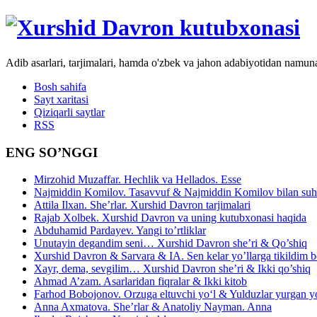
Adib asarlari, tarjimalari, hamda o'zbek va jahon adabiyotidan namun
Bosh sahifa
Sayt xaritasi
Qiziqarli saytlar
RSS
ENG SO’NGGI
Mirzohid Muzaffar. Hechlik va Hellados. Esse
Najmiddin Komilov. Tasavvuf & Najmiddin Komilov bilan suhb
Attila Ilxan. She’rlar. Xurshid Davron tarjimalari
Rajab Xolbek. Xurshid Davron va uning kutubxonasi haqida
Abduhamid Pardayev. Yangi to’rtliklar
Unutayin degandim seni… Xurshid Davron she’ri & Qo’shiq
Xurshid Davron & Sarvara & IA. Sen kelar yo’llarga tikildim
Xayr, dema, sevgilim… Xurshid Davron she’ri & Ikki qo’shiq
Ahmad A’zam. Asarlaridan fiqralar & Ikki kitob
Farhod Bobojonov. Orzuga eltuvchi yo‘l & Yulduzlar yurgan y
Anna Axmatova. She’rlar & Anatoliy Nayman. Anna