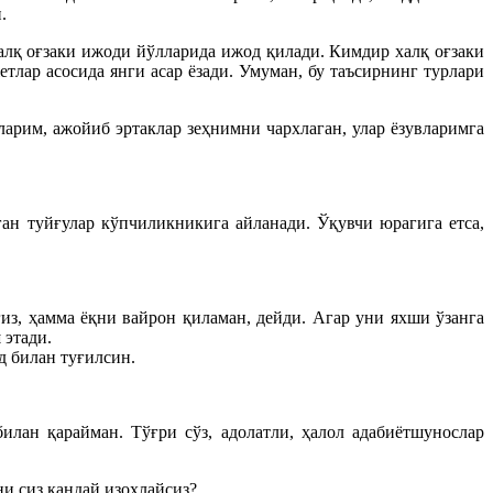
.
алқ оғзаки ижоди йўлларида ижод қилади. Кимдир халқ оғзаки
лар асосида янги асар ёзади. Умуман, бу таъсирнинг турлари
арим, ажойиб эртаклар зеҳнимни чархлаган, улар ёзувларимга
ган туйғулар кўпчиликникига айланади. Ўқувчи юрагига етса,
из, ҳамма ёқни вайрон қиламан, дейди. Агар уни яхши ўзанга
 этади.
д билан туғилсин.
лан қарайман. Тўғри сўз, адолатли, ҳалол адабиётшунослар
ни сиз қандай изоҳлайсиз?