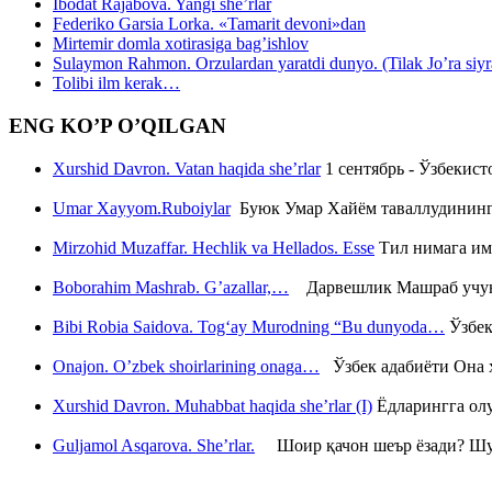
Ibodat Rajabova. Yangi she’rlar
Federiko Garsia Lorka. «Tamarit devoni»dan
Mirtemir domla xotirasiga bag’ishlov
Sulaymon Rahmon. Orzulardan yaratdi dunyo. (Tilak Jo’ra siyrati
Tolibi ilm kerak…
ENG KO’P O’QILGAN
Xurshid Davron. Vatan haqida she’rlar
1 сентябрь - Ўзбекис
Umar Xayyom.Ruboiylar
Буюк Умар Хайём таваллудининг 
Mirzohid Muzaffar. Hechlik va Hellados. Esse
Тил нимага им
Boborahim Mashrab. G’azallar,…
Дарвешлик Машраб учун ш
Bibi Robia Saidova. Tog‘ay Murodning “Bu dunyoda…
Ўзбек
Onajon. O’zbek shoirlarining onaga…
Ўзбек адабиёти Она ҳ
Xurshid Davron. Muhabbat haqida she’rlar (I)
Ёдларингга ол
Guljamol Asqarova. She’rlar.
Шоир қачон шеър ёзади? Шу с