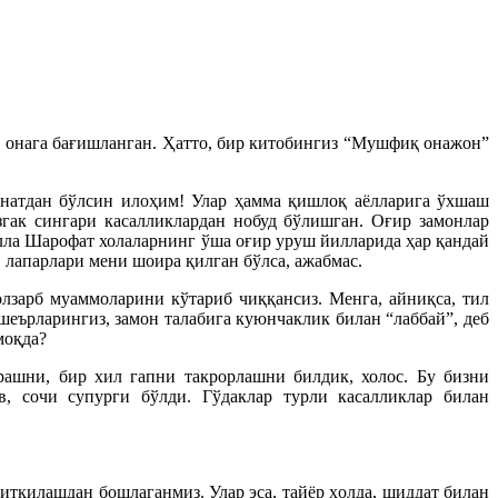
ар онага бағишланган. Ҳатто, бир китобингиз “Мушфиқ онажон”
натдан бўлсин илоҳим! Улар ҳамма қишлоқ аёлларига ўхшаш
езгак сингари касалликлардан нобуд бўлишган. Оғир замонлар
олла Шарофат холаларнинг ўша оғир уруш йилларида ҳар қандай
, лапарлари мени шоира қилган бўлса, ажабмас.
лзарб муаммоларини кўтариб чиққансиз. Менга, айниқса, тил
шеърларингиз, замон талабига куюнчаклик билан “лаббай”, деб
моқда?
рашни, бир хил гапни такрорлашни билдик, холос. Бу бизни
, сочи супурги бўлди. Гўдаклар турли касалликлар билан
ткилашдан бошлаганмиз. Улар эса, тайёр ҳолда, шиддат билан