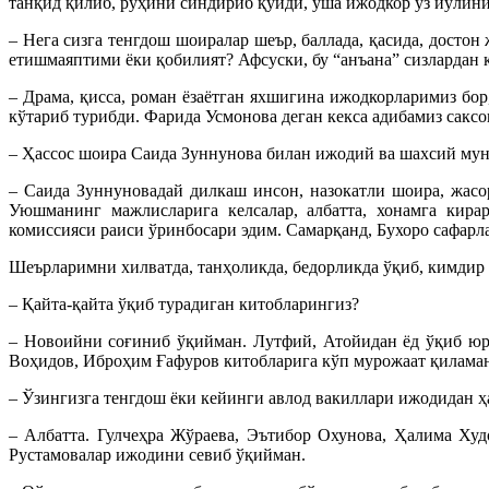
танқид қилиб, руҳини синдириб қўйди, ўша ижодкор ўз йўлини
– Нега сизга тенгдош шоиралар шеър, баллада, қасида, досто
етишмаяптими ёки қобилият? Афсуски, бу “анъана” сизлардан 
– Драма, қисса, роман ёзаётган яхшигина ижодкорларимиз б
кўтариб турибди. Фарида Усмонова деган кекса адибамиз саксо
– Ҳассос шоира Саида Зуннунова билан ижодий ва шахсий мун
– Саида Зуннуновадай дилкаш инсон, назокатли шоира, жас
Уюшманинг мажлисларига келсалар, албатта, хонамга кира
комиссияси раиси ўринбосари эдим. Самарқанд, Бухоро сафар
Шеърларимни хилватда, танҳоликда, бедорликда ўқиб, кимдир т
– Қайта-қайта ўқиб турадиган китобларингиз?
– Новоийни соғиниб ўқийман. Лутфий, Атойидан ёд ўқиб юр
Воҳидов, Иброҳим Ғaфуров китобларига кўп мурожаат қилама
– Ўзингизга тенгдош ёки кейинги авлод вакиллари ижодидан 
– Албатта. Гулчеҳра Жўраева, Эътибор Охунова, Ҳалима Ху
Рустамовалар ижодини севиб ўқийман.