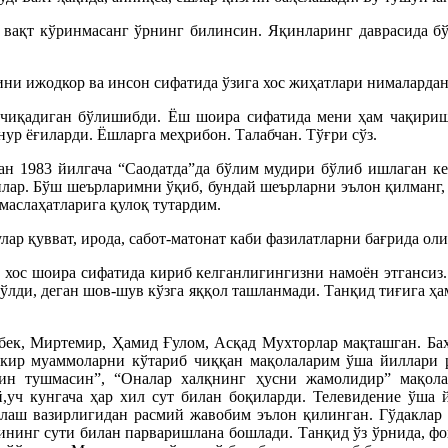
оз вақт кўринмасанг ўрнинг билинсин. Яқинларинг даврасида б
ини ижодкор ва инсон сифатида ўзига хос жиҳатлари нималардан
а чиқадиган бўлишибди. Ёш шоира сифатида мени ҳам чақир
нур ёғиларди. Ёшларга меҳрибон. Талабчан. Тўғри сўз.
ан 1983 йилгача “Саодатда”да бўлим мудири бўлиб ишлаган к
илар. Бўш шеърларимни ўқиб, бундай шеърларни эълон қилманг,
маслаҳатларига қулоқ тутардим.
лар қувват, ирода, сабот-матонат каби фазилатларни бағрида ол
 хос шоира сифатида кириб келганлигингизни намоён этгансиз
 бўлди, деган шов-шув кўзга яққол ташланмади. Танқид тиғига ҳа
бек, Миртемир, Ҳамид Ғулом, Асқад Мухторлар мақташган. Баҳс
ўткир муаммоларни кўтариб чиққан мақолаларим ўша йиллари р
ғин тушмасин”, “Оналар халқнинг ҳусни жамолидир” мақол
й,уч кунгача ҳар хил сут билан боқиларди. Телевидение ўша 
ақлаш вазирлигидан расмий жавобим эълон қилинган. Гўдаклар
сининг сути билан парваришлана бошлади. Танқид ўз ўрнида, фо