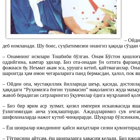
– Ойди
деб номланади. Шу боис, суҳбатимизни онангиз ҳақида сўздан 
– Онамнинг исмлари Тошбиби бўлган. Онам Бўстон қишлоғи
оддийгина, камтар эдилар. Биз ота-онадан ўн олтита фарзан
фожиаси бу. Неъмат акам эса, урушга кетиб, қайтмаганлар. О
шароитда ҳам имон чегараларига панд бермасдан, ҳалол, пок я
– Ойдин опа, мустақиллик йилларида шеър, қасида, достонл
ҳақидаги “Руҳимизга ёнғин тушмасин” мақолангиз жуда маъқул
жавоб берадиган сатрларингиз ўқувчилар ёдига муҳрланиб қол
– Биз бир ярим аср зулмат, қизил империя исканжасида яш
ўзлигимиздан анча узоқлаштирди. Аждодларимиз сув ичга
шифохоналарда нажот кутиб чинқирарди. Шукрлар бўлсинким,
– Ёш шоиралар ижодининг қайси жиҳатлари сизни қувонтирад
– Тўғрисини айтсам, ёш шоираларга ҳавасим келади. Биз ижо