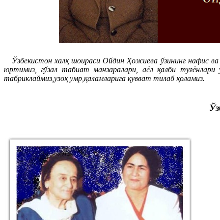
Ўзбекистон халқ шоираси Ойдин Ҳожиева ўзининг нафис ва м
юртимиз, гўзал табиат манзаралари, аёл қалби туғёнлари
табриклаймиз,узоқ умр,қаламларига қувват тилаб қоламиз.
Ўз