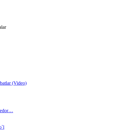
alar
atlar (Video)
 bedor…
o`l