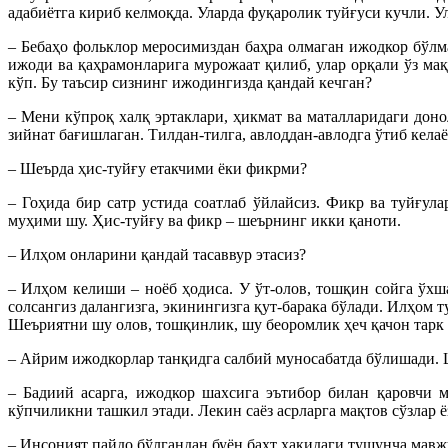
адабиётга кириб келмоқда. Уларда фуқаролик туйғуси кучли. У
– Бебаҳо фольклор меросимиздан баҳра олмаган ижодкор бўлм
ижоди ва қаҳрамонларига мурожаат қилиб, улар орқали ўз ма
кўп. Бу таъсир сизнинг ижодингизда қандай кечган?
– Мени кўпроқ халқ эртаклари, ҳикмат ва маталларидаги дон
зийнат бағишлаган. Тилдан-тилга, авлоддан-авлодга ўтиб келаё
– Шеърда ҳис-туйғу етакчими ёки фикрми?
– Гоҳида бир сатр устида соатлаб ўйлайсиз. Фикр ва туйғул
муҳими шу. Ҳис-туйғу ва фикр – шеърнинг икки қаноти.
– Илҳом онларини қандай тасаввур этасиз?
– Илҳом келиши – ноёб ҳодиса. У ўт-олов, тошқин сойга ўхш
солсангиз далангизга, экинингизга қут-барака бўлади. Илҳом 
Шеъриятни шу олов, тошқинлик, шу беоромлик ҳеч қачон тарк э
– Айрим ижодкорлар танқидга салбий муносабатда бўлишади. Ш
– Бадиий асарга, ижодкор шахсига эътибор билан қаровчи 
кўпчиликни ташкил этади. Лекин саёз асрларга мақтов сўзлар 
– Инсоният пайдо бўлгандан буён бахт ҳақидаги тушунча мавжу