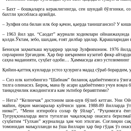
– Бахт – бошқаларга кераклигингда, сен шундай бўлгинки, 
бахтли ҳисобласа арзийди.
– Зулфия опа билан илк бор қачон, қаерда танишгансиз? У киш
– 1963 йил эди. “Саодат” журнали ходимлари ойнаижаҳонд
қолди.Ўктам, зебо, шахдам, ғоят дилбар эдилар. Қарашларидан 
Бениҳоя заҳматкаш муҳаррир эдилар Зулфияхоним. 1976 йилд
сирларини ўргандим. Ҳар бир шеъримни кузатиб фикр айтард
саҳна маданияти, суҳбат одоби… Ҳаммасида азиз устозимнинг 
Қийин-қаттиқ кунларда устоз ҳузурига мадад сўраб борардим, у
– Сиз илк китобингиз “Шабнам” биланоқ адабиётимизга ўзига
тилга олинасиз. Бироқ, мана бу асари адабиётимиз учун воқеа
танқидчилик ижодингизга кам эътибор бераяптими?
– Нега? “Келинчак” достоним шов-шув бўлиб кетган. Уни Ой
майин, ёрқин манзаралар куйчиси эдим. 1988-89 йилларда 
нима?”, “Мени изтиробга солар бу ўйлар”, “Руҳимизга ён
Туғруқхоналарда янги туғилган чақалоқлар онасига берилма
суҳбатим “Гулхан” журналида ҳам чоп этилган. Соғлиқни с
томонидан маъқулланди ва ўша йиллари ҳар бир гўдак ўз она