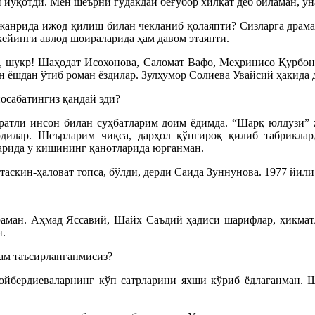
 йўқотди. Мен шеърни гўдакдай беғубор хилқат деб биламан, ун
н жанрида ижод қилиш билан чекланиб қолаяпти? Сизларга драма
кейинги авлод шоираларида ҳам давом этаяпти.
ор, шукр! Шаҳодат Исохонова, Саломат Вафо, Меҳринисо Қурбон
н ёшдан ўтиб роман ёздилар. Зулхумор Солиева Увайсий ҳақида 
осабатингиз қандай эди?
оратли инсон билан суҳбатларим доим ёдимда. “Шарқ юлдузи” 
рдилар. Шеърларим чиқса, дарҳол қўнғироқ қилиб табрикл
ларида у кишининг қанотларида юрганман.
аскин-ҳаловат топса, бўлди, дерди Саида Зуннунова. 1977 йили
аман. Аҳмад Яссавий, Шайх Саъдий ҳадиси шарифлар, ҳикмат
н.
ҳам таъсирланганмисиз?
дойбердиеваларнинг кўп сатрларини яхши кўриб ёдлаганман. 