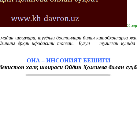
22 ап
айин шеърлари, туғёнли достонлари билан китобхонларга яхш
 ўзининг ёрқин ифодасини топган. Бугун — туғилган кунид
ОНА – ИНСОНИЯТ БЕШИГИ
бекистон халқ шоираси Ойдин Ҳожиева билан суҳ