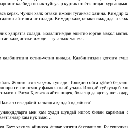
ларнинг қалбида нозик туйғулар куртак отаётганидан хурсандман
аса керак. Чунки халқ оғзаки ижоди туганмас хазина. Кимдир х
қсадини айтишга интилади. Кимдир халқ оғзаки ижодидаги сюжет
олик ҳайратга солади. Болалигимдан эшитиб юрган мақол-маталл
тган халқ оғзаки ижоди – туганмас чашма.
ар қалбингизни остин-устин қилади. Қалбингиздан қоғозга туш
айди. Жонингизга чақмоқ тушади. Тошқин сойга қўйиб берсанг
тулпори сизни осмону фалакка олиб учади. Илоҳий туйғулар бахш
тмасин. Расул Ҳамзатов айтганидек, болалар дардсизу шеър дар
ахсан сиз адабий танқидга қандай қарайсиз?
мунаққидларга мен ҳам худди шундай нигоҳ билан қарайман би
ёзаётганлар ҳам йўқ эмас…
д. Бахт ҳақида, айниқса, ёшлар қизғин баҳслашади. Бу тушунча