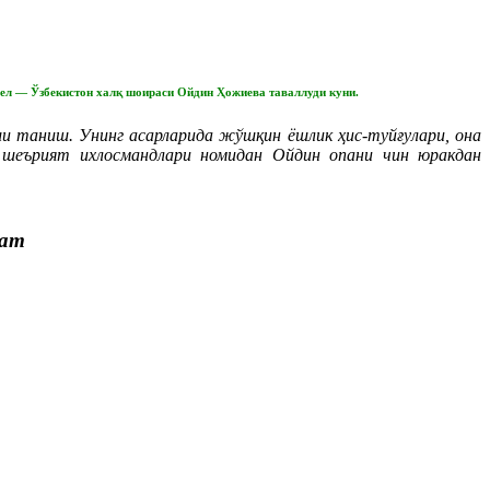
рел — Ўзбекистон халқ шоираси Ойдин Ҳожиева таваллуди куни.
и таниш. Унинг асарларида жўшқин ёшлик ҳис-туйғулари, она
а шеърият ихлосмандлари номидан Ойдин опани чин юракдан
бат