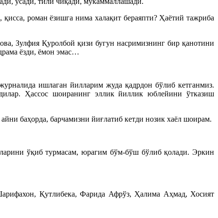
ади, ўсади, тили чиқади, мукаммаллашади.
, қисса, роман ёзишга нима халақит бераяпти? Ҳаётий тажриба
ова, Зулфия Қуролбой қизи бугун насримизнинг бир қанотини
драма ёзди, ёмон эмас…
журналида ишлаган йилларим жуда қадрдон бўлиб кетганмиз.
ардилар. Ҳассос шоиранинг эллик йиллик юблейини ўтказиш
 айни баҳорда, барчамизни йиғлатиб кетди нозик хаёл шоирам.
ларини ўқиб турмасам, юрагим бўм-бўш бўлиб қолади. Эркин
Шарифахон, Қутлибека, Фарида Афрўз, Ҳалима Аҳмад, Хосият