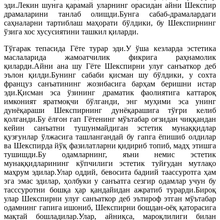
эди.Лекин шунга қарамай уларнинг орасидан айни Шекспир
драмаларини танлаб олишди.Бунга сабаб-драмалардаги
саҳналарни тартиблаш маҳорати бўлдики, бу Шекспирнинг
ўзига хос хусусиятини ташкил қиларди.
Тўгарак тепасида Гёте турар эди.У ўша кезларда эстетика
маслаларида жамоатчилик фикрига раҳнамолик
қиларди.Айни ана шу Гёте Шекспирни улуғ санъаткор деб
эълон қилди.Бунинг сабаби қисман шу бўлдики, у сохта
француз санъатининг жозибасига барҳам беришни истар
эди.Қисман эса ўзининг драматик фаолиятига каттароқ
имконият яратмоқчи бўлганди, энг муҳими эса унинг
дунёқараши Шекспирнинг дунёқарашига тўғри келиб
қолганди.Бу ёлғон гап Гётенинг мўътабар оғзидан чиққандан
кейин санъатни тушунмайдиган эстетик мунаққидлар
қузғунлар ўлжасига ташлангандай бу гапга ёпишиб олдилар
ва Шекспирда йўқ фазилатларни қидириб топиб, мадҳ этишга
тушишди.Бу одамларнинг, яъни немис эстетик
мунаққидларининг кўпчилиги эстетик туйғудан мутлақо
маҳрум эдилар.Улар оддий, бевосита бадиий таассуротга ҳам
эга эмас эдилар, ҳолбуки у санъатга сезгир одамлар учун бу
тасссуротни бошқа ҳар қандайидан ажратиб турарди.Бироқ
улар Шекспирни улуғ санъаткор деб эътироф этган мўътабар
одамнинг гапига ишониб, Шекспирни бошдан-оёқ қаторасига
мақтай бошладилар.Улар, айниқса, мароқлилиги билан