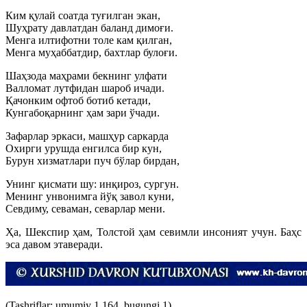
Ким қулай соатда туғилган экан,
Шуҳрату давлатдан баланд димоғи.
Менга илтифотни толе кам қилган,
Менга муҳаббатдир, бахтлар булоғи.
Шаҳзода маҳрами бекнинг улфати
Валломат лутфидан шароб ичади.
Қачонким офтоб ботиб кетади,
Кунгабоқарнинг ҳам зари ўчади.
Зафарлар эркаси, машҳур саркарда
Охирги урушда енгилса бир кун,
Бурун хизматлари пуч бўлар бирдан,
Унинг қисмати шу: инқироз, сургун.
Менинг унвонимга йўқ завол куни,
Севдиму, севаман, севарлар мени.
Ҳа, Шекспир ҳам, Толстой ҳам севимли инсоният учун. Баҳс
эса давом этаверади.
(Tashriflar: umumiy 1 164, bugungi 1)