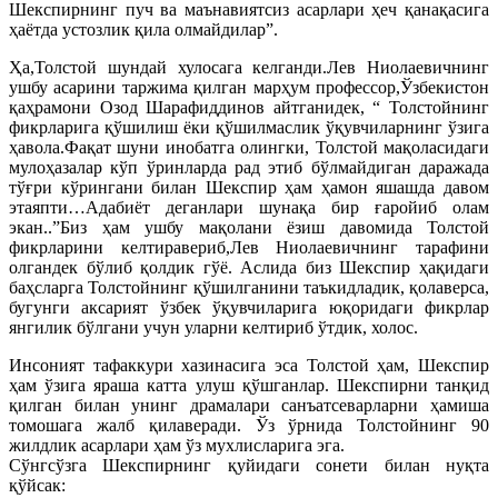
Шекспирнинг пуч ва маънавиятсиз асарлари ҳеч қанақасига
ҳаётда устозлик қила олмайдилар”.
Ҳа,Толстой шундай хулосага келганди.Лев Ниолаевичнинг
ушбу асарини таржима қилган марҳум профессор,Ўзбекистон
қаҳрамони Озод Шарафиддинов айтганидек, “ Толстойнинг
фикрларига қўшилиш ёки қўшилмаслик ўқувчиларнинг ўзига
ҳавола.Фақат шуни инобатга олингки, Толстой мақоласидаги
мулоҳазалар кўп ўринларда рад этиб бўлмайдиган даражада
тўғри кўрингани билан Шекспир ҳам ҳамон яшашда давом
этаяпти…Адабиёт деганлари шунақа бир ғаройиб олам
экан..”Биз ҳам ушбу мақолани ёзиш давомида Толстой
фикрларини келтиравериб,Лев Ниолаевичнинг тарафини
олгандек бўлиб қолдик гўё. Аслида биз Шекспир ҳақидаги
баҳсларга Толстойнинг қўшилганини таъкидладик, қолаверса,
бугунги аксарият ўзбек ўқувчиларига юқоридаги фикрлар
янгилик бўлгани учун уларни келтириб ўтдик, холос.
Инсоният тафаккури хазинасига эса Толстой ҳам, Шекспир
ҳам ўзига яраша катта улуш қўшганлар. Шекспирни танқид
қилган билан унинг драмалари санъатсеварларни ҳамиша
томошага жалб қилаверади. Ўз ўрнида Толстойнинг 90
жилдлик асарлари ҳам ўз мухлисларига эга.
Сўнгсўзга Шекспирнинг қуйидаги сонети билан нуқта
қўйсак: