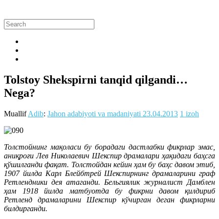
Tolstoy Shekspirni tanqid qilgandi…
Nega?
Muallif
Adib
:
Jahon adabiyoti va madaniyati
23.04.2013
1 izoh
Толстойнинг мақоласи бу борадаги дастлабки фикрлар эмас,
аниқроғи Лев Николаевич Шекспир драмалари ҳақидаги баҳсга
қўшилганди фақат. Толстойдан кейин ҳам бу баҳс давом этиб,
1907 йилда Карл Блейбтрей Шекспирнинг драмаларини граф
Ретлендники дея атаганди. Бельгиялик журналист Дамблен
ҳам 1918 йилда матбуотда бу фикрни давом қилдириб
Ретленд драмаларини Шекспир кўчирган деган фикрларни
билдирганди.