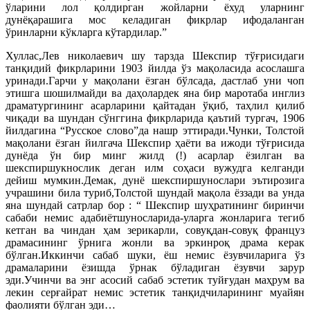
ўларини лол қолдирган жойларни ёхуд уларнинг
дунёқарашига мос келадиган фикрлар ифодаланган
ўринларни кўкларга кўтардилар.”
Хуллас,Лев николаевич шу тарзда Шекспир тўғрисидаги
танқидий фикрларини 1903 йилда ўз мақоласида асослашга
уринади.Гарчи у мақолани ёзган бўлсада, дастлаб уни чоп
этишга шошилмайди ва даҳолардек яна бир маротаба инглиз
драматургининг асарларини қайтадан ўқиб, таҳлил қилиб
чиқади ва шундан сўнггина фикрларида қаътий тургач, 1906
йилдагина “Русское слово”да нашр эттиради.Чунки, Толстой
мақолани ёзган йилгача Шекспир ҳаёти ва ижоди тўғрисида
дунёда ўн бир минг жилд (!) асарлар ёзилган ва
шекспиршукнослик деган илм соҳаси вужудга келганди
дейиш мумкин.Демак, дунё шекспиршунослари эътирозига
учрашини била туриб,Толстой шундай мақола ёззади ва унда
яна шундай сатрлар бор : “ Шекспир шуҳратининг биринчи
сабаби немис адабиётшуносларида-уларга жонларига тегиб
кетган ва чиндан ҳам зерикарли, совуқдан-совуқ француз
драмасининг ўрнига жонли ва эркинроқ драма керак
бўлган.Иккинчи сабаб шуки, ёш немис ёзувчиларига ўз
драмаларини ёзишда ўрнак бўладиган ёзувчи зарур
эди.Учинчи ва энг асосий сабаб эстетик туйғудан маҳрум ва
лекин серғайрат немис эстетик танқидчиларининг муайян
фаолияти бўлган эди…