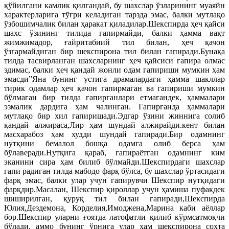
қўйилгани камлик қилгандай, бу шахслар ўзларининг муаяйн
характерларига тўғри келадиган тарзда эмас, балки мутлақо
ўзбошимчалик билан ҳаракат қиладилар.Шекспирда ҳеч қайси
шахс ўзининг тилида гапирмайди, балки ҳамма вақт
жимжимадор, ғайритабиий тил билан, ҳеч қачон
ўзгармайдиган бир шекспирона тил билан гапиради.Бунақа
тилда тасвирланган шахсларнинг ҳеч қайсиси гапира олмас
эдимас, балки ҳеч қандай жонли одам гапириши мумкин ҳам
эмасди”Яна бунинг устига драмалардаги ҳамма шакллар
тирик одамлар ҳеч қачон гапирмаган ва гапириши мумкин
бўлмаган бир тилда гапирганлари етмагандек, ҳаммалари
эзмалик дардига ҳам чалинган. Гапирганда ҳаммалари
мутлақо бир хил гапиришади.Эдгар ўзини жиннига солиб
қандай алжираса,Лир ҳам шундай алжирайди.кент билан
масхарабоз ҳам худди шундай гапиради.Бир одамнинг
нутқини бемалол бошқа одамга олиб берса ҳам
бўлаверади.Нутқига қараб, гапираётган одамнинг ким
эканини сира ҳам билиб бўлмайди.Шекспирдаги шахслар
гапи радиган тилда мабодо фарқ бўлса, бу шахслар ўртасидаги
фарқ эмас, балки улар учун гапирувчи Шекспир нутқидаги
фарқдир.Масалан, Шекспир қироллар учун ҳамиша пуфакдек
шиширилган, қуруқ тил билан гапиради,Шекспирда
Юлия,Дездемона, Корделия,Имоджена,Марина каби аёллар
бор.Шекспир уларни ғоятда латофатли қилиб кўрмсатмоқчи
бўлади, аммо бунинг ўрнига улар ҳам шекспирона сохта