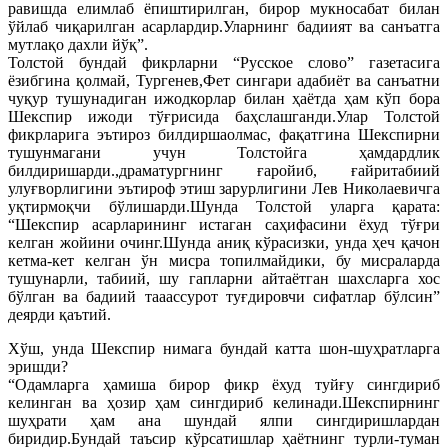
равишда елимлаб ёпиштирилган, бирор мукносабат билан
ўйлаб чиқарилган асарлардир.Уларнинг бадиият ва санъатга
мутлақо дахли йўқ”.
Толстой бундай фикрларни “Русское слово” газетасига
ёзибгина қолмай, Тургенев,Фет сингари адабиёт ва санъатни
чуқур тушунадиган ижодкорлар билан ҳаётда ҳам кўп бора
Шекспир ижоди тўғрисида баҳслашганди.Улар Толстой
фикрларига эътироз билдиршаолмас, фақатгина Шекспирни
тушунмагани учун Толстойга ҳамдардлик
билдиришарди.,драматургнинг ғаройиб, ғайритабиий
улуғворлигини эътироф этиш зарурлигини Лев Николаевичга
уқтирмоқчи бўлишарди.Шунда Толстой уларга қарата:
“Шекспир асарларининг истаган саҳифасини ёхуд тўғри
келган жойини очинг.Шунда аниқ кўрасизки, унда ҳеч қачон
кетма-кет келган ўн мисра топилмайдики, бу мисраларда
тушунарли, табиий, шу гапларни айтаётган шахсларга хос
бўлган ва бадиий тааассурот туғдировчи сифатлар бўлсин”
деярди қаътий.
Хўш, унда Шекспир нимага бундай катта шон-шуҳратларга
эришди?
“Одамларга ҳамиша бирор фикр ёхуд туйғу сингдириб
келинган ва ҳозир ҳам сингдириб келинади.Шекспирнинг
шуҳрати ҳам ана шундай ялпи сингдиришлардан
биридир.Бундай таъсир кўрсатишлар ҳаётнинг турли-туман