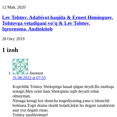
12 Май, 2020
Lev Tolstoy. Adabiyot haqida & Ernest Heminguey.
Tolstoyga yetadigani yo’q & Lev Tolstoy.
Iqrornoma. Audiokitob
28 Окт, 2019
1 izoh
Аноним
31.08.2022 at 07:53
Kopchilik Tolstoy Shekspirga hasad qilgan deydi.Bu mutloqa
notogri.Men ozim ham Shekspirni oqib deyarli rohat
olmayman.
Nimaga keragi bor shuncha tragediyaning,yana u ishonchli
bolmasa.Togri drama shartli boladi,lekin bu degani xaraktersiz
asar yoz degani emas.
Tolstoy tarafdoriman!