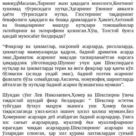
мавжудМасалан,Лирнинг жазо ҳақидаги монологи,Кентнинг
хушомад тўғрисидаги нутқи,Эдгарнинг ўзининг аввалги
ҳаёти тўғрисидаги нутқи, Глостернинг тақдирнинг
бевафолиги ҳақидаги ва бошқа драмлардаги Ҳамлет,Антоний
ва бошқаларнинг машҳур нутқлари томошабинлар
эътиборини ва эътирофини қозонган.Хўш, Толстой бунга
қандай муносабат билдиради?
“Фикрлар ва ҳикматлар, насроний асарларда, рисолаларда,
ҳикматлар мажмуаларида қадрли, бадиий драматик асарда
эмас.Драматик асарнинг мақсади тасвирланаётган нарсага
ҳамдардлик уйғотишдир.Шунинг учун ҳам Шекспирдаги
нутқлар ва ҳикматларда теран ва янги фикрлар ҳар қанча кўп
бўлмасин (аслида ундай эмас), бадиий поэтик асарнинг
фазилати бўла олмайдилар.Аксинча, номувофиқ шароитларда
айтилган бу нутқлар бадиий асарни бузишигина мумкин”.
Шундан сўнг Лев Николаевич,Ҳомер ва Шекспирни ўзича
таққослаб шундай фикр билдиради: “ Шекспир эстетик
туйғудан буткул маҳрум эканига уни Ҳомер билан
таққослаганда узил-кесил ишонч ҳосил қилиш мумкин.Биз
Ҳомернинг асарлари деб атайдиган бадиий асарлардир, ўзига
хос санъат асарларидир, муаллиф ёки муаллифларнинг
юрагидан чиққан асарлардир.Шекспирнинг асарлари эса
ўзларидан олинган, ҳар хил қурама лахтаклардан сунъий