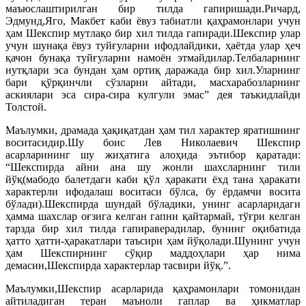
маъюслаштирилган бир тилда гапиришади.Ричард,
Эдмунд,Яго, Макбет каби ёвуз табиатли қаҳрамонлари учун
ҳам Шекспир мутлақо бир хил тилда гапиради.Шекспир улар
учун шунақа ёвуз туйғуларни ифодлайдики, ҳаётда улар ҳеч
қачон бунақа туйғуларни намоён этмайдилар.Телбаларнинг
нутқлари эса бундан ҳам ортиқ даражада бир хил.Уларнинг
бари қўрқинчли сўзларни айтади, масхарабозларнинг
аскиялари эса сира-сира кулгули эмас” дея таъкидлайди
Толстой.
Маълумки, драмада ҳақиқатдан ҳам тил характер яратишнинг
воситасидир.Шу боис Лев Николаевич Шекспир
асарларининг шу жиҳатига алоҳида эътибор қаратади:
“Шекспирда айни ана шу жонли шахсларнинг тили
йўқ(мабодо балетдаги каби қўл ҳаракати ёхд тана ҳаракати
характерли ифодалаш воситаси бўлса, бу ёрдамчи восита
бўлади).Шекспирда шундай бўладики, унинг асарларидаги
ҳамма шахслар оғзига келган гапни қайтармай, тўғри келган
тарзда бир хил тилда гапираверадилар, бунинг оқибатида
ҳатто ҳатти-ҳаракатлари таъсири ҳам йўқолади.Шунинг учун
ҳам Шекспирнинг сўқир маддоҳлари ҳар нима
демасин,Шекспирда характерлар тасвири йўқ.”.
Маълумки,Шекспир асарларида қаҳрамонлари томонидан
айтиладиган теран маъноли гаплар ва ҳикматлар