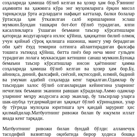
соҳаларида ҳамиша бўлиб келган ва ҳозир ҳам бор.Ўзининг
аҳамияти ва ҳажмига кўра энг муҳимларига ёрқин мисол
тариқасида ўрта асрлардаги нафақат катталар, балки болалар
ўртасида ҳам ўтказилган салб юришларини эслаш
мумкин.Бундан ташқари бот-бот бўлиб турадиган, ялпи
касалликларга ўхшаган беъмани таъсир кўрсатишлари
қаторида жодугарларга ихлос қўйиш, ҳақиқатни билиб олмоқ
учун қийнаб сўроқ қилишга ишониш, мангу умр берадиган
оби ҳаёт ёхуд темирни олтинга айлантирадиган фалсафа
тошига эътиқод қўйиш, битта пиёз бир неча минг гульден
турадиган лолага муккасидан кетишни санаш мумкин.Бунақа
бемаъни таъсир кўрсатишлар инсон ҳаётининг ҳамма
соҳаларида ҳамиша бўлиб келган ва ҳозир ҳам бор.Бу,
айниқса, диний, фалсафий, сиёсий, иқтисодий, илмий, бадиий
ва умуман адабий соҳаларда кенг тарқалган.Одамлар бу
таъсирдан халос бўлиб олганларидан кейингина уларнинг
нечоғлик беъмани эканини равшан кўрадилар.Аммо одамлар
уларнинг меҳру жодусига асир эканлар, бу таъсирлар уларга
шак-шубҳа туғдирмайдиган ҳақиқат бўлиб кўринадики, улар
бу тўғрида мулоҳаза юритишга ҳеч қандай зарурият ҳис
қилмайдилар.Матбуотнинг ривожи билан бу юқумли иллат
янада кенг тарқади.
Матбуотнинг ривожи билан бундай бўлди: алланечук
тасодифий вазиятлар оқибатида бирор ҳодиса бошқа