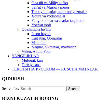
Ona tili va Milliy alifbo
San'at va Musiqiy meros
Tarixiy hujjatlar, nodir qo'lyozmalar
Xotira va yodnomalar
Yangi kitoblar va asarlar taqdimoti
Yoshlar ijodi
Qo'shimcha bo'lim
Inson hayoti
Lug'atlar, Qomuslar
Maktubot
Naqllar, hikmatlar, rivoyatlar
Video, Audio,Foto
YANGILIKLAR
Muborak kun
Tarixiy sana
ТЕКСТЫ НА РУССКОМ — RUSCHA MATNLAR
QIDIRISH
Search for:
BIZNI KUZATIB BORING