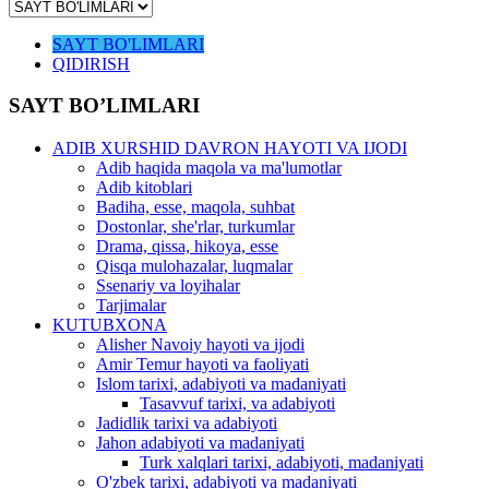
SAYT BO'LIMLARI
QIDIRISH
SAYT BO’LIMLARI
ADIB XURSHID DAVRON HAYOTI VA IJODI
Adib haqida maqola va ma'lumotlar
Adib kitoblari
Badiha, esse, maqola, suhbat
Dostonlar, she'rlar, turkumlar
Drama, qissa, hikoya, esse
Qisqa mulohazalar, luqmalar
Ssenariy va loyihalar
Tarjimalar
KUTUBXONA
Alisher Navoiy hayoti va ijodi
Amir Temur hayoti va faoliyati
Islom tarixi, adabiyoti va madaniyati
Tasavvuf tarixi, va adabiyoti
Jadidlik tarixi va adabiyoti
Jahon adabiyoti va madaniyati
Turk xalqlari tarixi, adabiyoti, madaniyati
O'zbek tarixi, adabiyoti va madaniyati