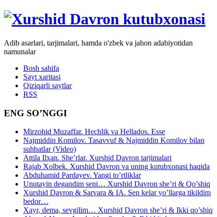
Adib asarlari, tarjimalari, hamda o'zbek va jahon adabiyotidan
namunalar
Bosh sahifa
Sayt xaritasi
Qiziqarli saytlar
RSS
ENG SO’NGGI
Mirzohid Muzaffar. Hechlik va Hellados. Esse
Najmiddin Komilov. Tasavvuf & Najmiddin Komilov bilan
suhbatlar (Video)
Attila Ilxan. She’rlar. Xurshid Davron tarjimalari
Rajab Xolbek. Xurshid Davron va uning kutubxonasi haqida
Abduhamid Pardayev. Yangi to’rtliklar
Unutayin degandim seni… Xurshid Davron she’ri & Qo’shiq
Xurshid Davron & Sarvara & IA. Sen kelar yo’llarga tikildim
bedor…
Xayr, dema, sevgilim… Xurshid Davron she’ri & Ikki qo’shiq