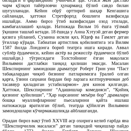
оиладаги 8 фарзанднинг учинчиси эди. Отаси Жон дастлаб
чарм қўлқоп тайёрловчи ҳунарманд бўлиб савдо билан
шуғулланади. Кейин обрў орттириб шаҳар Кенгашига
сайланади, ҳаттоки Стретфорпд бошлиғи вазифасида
ишлайди. Аммо бироз ўтиб вазифасидан озод этилади,
камбағаллашиб қолади. Натижада Вильм 16 ёшга тўлмай
ўқишни ташлаб кетади. 18 ёшида у Анна Хэтуэй деган фермер
қизига уйланиб, Сузанна исмли қиз, Юдеф ва Гамлет деган
ўғиллар кўради. Табиатан артистлик қобилиятига эга Вилям
1587 йилда Лондонга бориб театрга ишга киради. Аввал
сублёр ёрдамчиси, кейин актёр ва режиссёр ёрдамчиси бўлиб
ишлайди.) тўғрисидаги Толстойнинг ёзган мақоласи
Вильямни дастлабки танқид қилиши эмасди. Масалан
Шекспирнинг замондоши драматург Роберт Грин уни “Паст
табақалардан чиқиб бизнинг патларимизга ўралиб олган
қарға, ўзини саҳнани бирдан бир ларзага келтирувчиман деб
тасаввур қиладиган устабилармон» дея киноя қилганди.
Ҳаттоки, Шекспирнинг “Адашишлар комедияси”, “Қийиқ
қизнинг қуйилиши”, “Ҳар нарсанинг меъёри бор” драмалари
бошқа муаллифларнинг пьесаларини қайта ишлаш
натижасида яратилган бўлиб, театрда қўйилгач Вильямни
замондошлари кўчирмакашликда айблашганди.
Орадан бироз вақт ўтиб ХХVIII аср охирига келиб ғарбда яна
“Шекспирчилик масаласи” деган танқидий чиқишлар пайдо