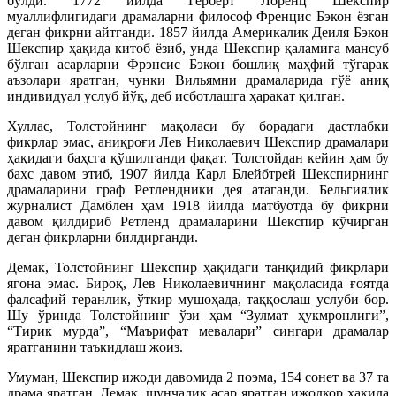
бўлди. 1772 йилда Герберт Лоренц Шекспир
муаллифлигидаги драмаларни философ Френцис Бэкон ёзган
деган фикрни айтганди. 1857 йилда Америкалик Деиля Бэкон
Шекспир ҳақида китоб ёзиб, унда Шекспир қаламига мансуб
бўлган асарларни Фрэнсис Бэкон бошлиқ маҳфий тўгарак
аъзолари яратган, чунки Вильямни драмаларида гўё аниқ
индивидуал услуб йўқ, деб исботлашга ҳаракат қилган.
Хуллас, Толстойнинг мақоласи бу борадаги дастлабки
фикрлар эмас, аниқроғи Лев Николаевич Шекспир драмалари
ҳақидаги баҳсга қўшилганди фақат. Толстойдан кейин ҳам бу
баҳс давом этиб, 1907 йилда Карл Блейбтрей Шекспирнинг
драмаларини граф Ретлендники дея атаганди. Бельгиялик
журналист Дамблен ҳам 1918 йилда матбуотда бу фикрни
давом қилдириб Ретленд драмаларини Шекспир кўчирган
деган фикрларни билдирганди.
Демак, Толстойнинг Шекспир ҳақидаги танқидий фикрлари
ягона эмас. Бироқ, Лев Николаевичнинг мақоласида ғоятда
фалсафий теранлик, ўткир мушоҳада, таққослаш услуби бор.
Шу ўринда Толстойнинг ўзи ҳам “Зулмат ҳукмронлиги”,
“Тирик мурда”, “Маърифат мевалари” сингари драмалар
яратганини таъкидлаш жоиз.
Умуман, Шекспир ижоди давомида 2 поэма, 154 сонет ва 37 та
драма яратган. Демак, шунчалик асар яратган ижодкор ҳақида