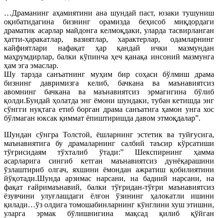
…Драманинг аҳамиятини ана шундай паст, юзаки тушуниш
оқибатидагина бизнинг орамизда беҳисоб миқдордаги
драматик асарлар майдонга келмоқдаки, уларда тасвирланган
ҳатти-ҳаракатлар, вазиятлар, характерлар, одамларнинг
кайфиятлари нафақат ҳар қандай ички мазмундан
маҳрумдирлар, балки кўпинча ҳеч қанақа инсоний мазмунга
ҳам эга эмаслар.
Шу тарзда санъатнинг муҳим бир соҳаси бўлмиш драма
бизнинг давримизга келиб, бачкана ва маънавиятсиз
авомнинг бачкана ва маънавиятсиз эрмагигина бўлиб
қолди.Бундай ҳолатда энг ёмони шундаки, тубан кетишда энг
сўнгги нуқтага етиб борган драма санъатига ҳамон унга хос
бўлмаган юксак қиммат ёпиштиришда давом этмоқдалар”.
Шундан сўнгра Толстой, ёшларнинг эстетик ва туйғусига,
маънавиятига бу драмаларнинг салбий таъсир кўрсатиши
тўғрисидаям тўхталиб ўтади:” Шекспирнинг ҳамма
асарларига сингиб кетган маънавиятсиз дунёқарашини
ўзлаштириб олгач, яхшини ёмондан ажратиш қобилиятини
йўқотади.Шунда арзимас нарсани, на бадиий нарсани, на
фақат ғайримаънавий, балки тўғридан-тўғри маънавиятсиз
ёзувчини улуғлашдаги ёлғон ўзининг ҳалокатли ишини
қилади…ўз олдига томошабинларнинг кўнглини хуш этишни,
уларга эрмак бўлишнигина мақсад қилиб қўйган