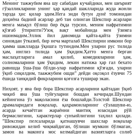
Менинг тажжубим яна шу сабабдан кучайдики, мен шеърият
гўзалликларини унинг ҳар қандай шаклларида жуда жонли
тарзда ҳис қилар эдим.Нега энди бутун дунё томонидан
доҳиёна бадиий асарлар деб тан олинган Шекспир асарлари
менга маъқул бўлиш бир ёқда турсин, меним нафратимни
қўзғаб ўтирипти?Узоқ вақт мобайнида мен ўзимга
ишонмадим.Эллик йил давомида қайта-қайта ўзимни
синовдан ўтказиб, бир неча марталаб Шекспирни имкони бор
ҳамма шаклларда ўқишга тутиндим.Мен уларни рус тилида
ҳам, инглиз тилида ҳам ўқидим.Ҳатто менга берган
маслаҳатларига амал қилиб, комедияларини ҳам,
солномаларини ҳам ўқидим, лекин натижа ҳар гал бехато
равишда ўша-ўша бўлди-улар нафратимни қўзғади, уларни
ўқиб сиқилдим, таажжубим ошди” дейди оқсоқол ёзувчи 75
ёшида танқидий фикрларини қоғозга туширар экан.
Ниҳоят, у яна бир бора Шекспир асарларини қайтадан ўқиб
чиқиб яна ўша туйғуларни бошдан кечиради.Шундан
кейингина ўз мақоласини ёза бошлайди.Толстой Шекспир
драмаларидаги воқеалар, қаҳрамонларнинг сўзлашуви-ю,
асарда кечаётган жараённи мантиқ юзасидан рўй
бермаслигини, характерлар сунъийлигини таҳлил қилади.
”Шекспир пелсаларида қатнашувчи шахслар воқеалар
ривожидан келиб чиқмайдиган, бўлиши мумкин бўлмаган,
замон ва маконга мос келмайдиган вазиятларга солиб