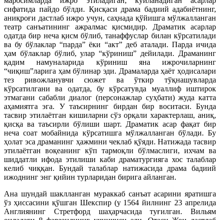
маросимларда ижро этиладиган, куйланадиган асарлар
сифатида пайдо бўлди. Қисқаси драма бадиий адабиётнинг,
аниқроғи дастлаб ижро учун, саҳнада қўйишга мўлжалланган
театр санъатининг ажралмас қисмидир. Драматик асарлар
одатда бир неча қисм бўлиб, танаффуслар билан кўрсатилади
ва бу бўлаклар “парда” ёки “акт” деб аталади. Парда ичида
ҳам бўлаклар бўлиб, улар “кўриниш” дейилади. Драманинг
қадим намуналарида кўриниш яна ижрочиларнинг
“чиқиш”ларига ҳам бўлинар эди. Драмаларда ҳаёт ҳодисалари
тез ривожланувчи сюжет ва ўткир тўқнашувларда
кўрсатилгани ва одатда, бу кўрсатувда муаллиф иштирок
этмагани сабабли диалог (персонажлар суҳбати) жуда катта
аҳамиятга эга. У таъсирнинг бирдан бир воситаси. Бунда
тасвир этилаётган кишиларни сўз орқали характерлаш, аниқ,
қисқа ва таъсирли бўлиши шарт. Драматик асар фақат бир
неча соат мобайнида кўрсатишга мўлжалланган бўлади. Бу
ҳолат эса драманинг ҳажмини чеклаб қўяди. Натижада тасвир
этилаётган воқеанинг кўп тармоқли бўлмаслиги, ихчам ва
шиддатли ифода этилиши каби драматургияга хос талаблар
келиб чиққан. Бундай талаблар натижасида драма бадиий
ижоднинг энг қийин турларидан бирига айланган.
Ана шундай шаклланган мураккаб санъат асарини яратишга
ўз ҳиссасини қўшган Шекспир (у 1564 йилнинг 23 апрелида
Англиянинг Стретфорд шаҳарчасида туғилган. Вильям