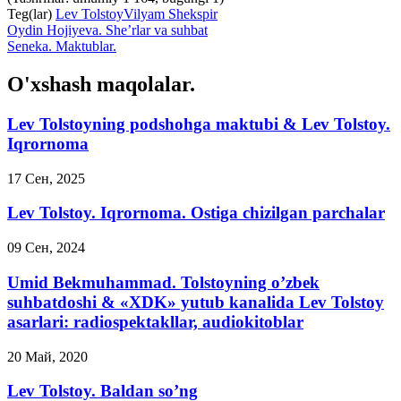
Teg(lar)
Lev Tolstoy
Vilyam Shekspir
Oydin Hojiyeva. She’rlar va suhbat
Seneka. Maktublar.
O'xshash maqolalar.
Lev Tolstoyning podshohga maktubi & Lev Tolstoy.
Iqrornoma
17 Сен, 2025
Lev Tolstoy. Iqrornoma. Ostiga chizilgan parchalar
09 Сен, 2024
Umid Bekmuhammad. Tolstoyning o’zbek
suhbatdoshi & «XDK» yutub kanalida Lev Tolstoy
asarlari: radiospektakllar, audiokitoblar
20 Май, 2020
Lev Tolstoy. Baldan so’ng