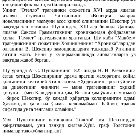
танқидий фикрлар ҳам билдириладида.
Унинг “Отелло” трагедияси сюжетига ХVI асрда яшаган
италян ёзувчиси Чинтионинг «Венеция маври»
новелласининг мазмуни асос қилиб олинганини Шекспир ўз
вақтида тан олганди. Шунингдек, XIII аср бошида Данияда
яшаган Саксом Грамматикнинг хроникасидан фойдаланган
ҳолда “Гамлет” трагедиясини яратганди. Шу каби “Макбет»
трагедиясининг сюжетини Холиншеднинг “Хроника”ларидан
олганини В. Шекспир замондошларига таъкидлаб ўтганини
айтиш жоиз. Яъни у кўчирмакашликда айблаганларга ўз
вақтида жавоб берган.
Шу ўринда А. С. Пушкиннинг 1825 йилда Н. Н. Раевскийга
ёзган хатида Шекспирнинг драма яратиш маҳоратига қойил
қолганини келтириб ўтиш лозим: «Ҳодисанинг ростгўйлиги
ва диалогнинг чинлиги — мана трагедиянинг ҳқиқий
қонуни… (мен Кальдеронни ҳам, Вегани ҳам ўқиган эмасман)
, бироқ Шекспир, бу қандай ҳайратда қолдирадиган одам!
Ҳаяжондан ҳалигача ўзимга келолмайман! Байрон, трагик
сифатида унга тенглаша олмайди.”.
Улуғ Пушкиннинг ватандоши Толстой эса Шекспирдан
ҳайратланмай, уни танқид қилган.Хўш, граф Толстойни
нималар тажжублантирган?