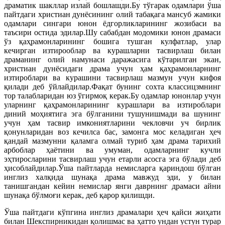
драматик шакллар излай бошлашди.Бу тўгарак одамлари ўша
пайтдаги христиан дунёсининг олий табақага мансуб жамики
одамлари сингари юнон ёдгорликларининг жозибаси ва
таъсири остида эдилар.Шу сабабдан модомики юнон драмаси
ўз қаҳрамонларининг бошига тушган кулфатлар, улар
кечирган изтирооблар ва курашларни тасвирлаш билан
драманинг олий намунаси даражасига кўтарилган экан,
христиан дунёсидаги драма учун ҳам қаҳрамонларнинг
изтироблари ва курашини тасвирлаш мазмун учун кифоя
қилади деб ўйлайдилар.Фақат бунинг сохта классицзмнинг
тор талабларидан юз ўгирмоқ керак.Бу одамлар юнонлар учун
уларнинг қаҳрамонларининг курашлари ва изтироблари
диний моҳиятига эга бўлганини тушунишмади ва шунинг
учун ҳам тасвир имкониятларини чекловчи уч бирлик
қонунларидан воз кечилса бас, замонга мос келадиган ҳеч
қандай мазмунни қаламга олмай туриб ҳам драма тарихий
арбоблар ҳаётини ва умуман, одамларнинг кучли
эҳтиросларини тасвирлаш учун етарли асосга эга бўлади деб
ҳисоблайдилар.Ўша пайтларда немисларга қариндош бўлган
инглиз халқида шунақа драма мавжуд эди, у билан
танишгандан кейин немислар янги даврнинг драмаси айни
шунақа бўлмоғи керак, деб қарор қилишди.
Ўша пайтдаги кўпгина инглиз драмалари ҳеч қайси жиҳати
билан Шекспирникидан қолишмас ва ҳатто ундан устун турар