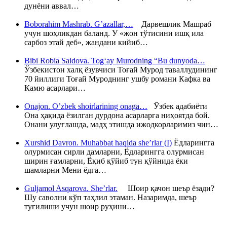
дунёни аввал…
Boborahim Mashrab. G’azallar,…
Дарвешлик Машраб
учун шоҳликдан баланд. У «жон тўтисини ишқ ила
сарбоз этай деб», жандани кийиб…
Bibi Robia Saidova. Tog‘ay Murodning “Bu dunyoda…
Ўзбекистон халқ ёзувчиси Тоғай Мурод таваллудининг
70 йиллиги Тоғай Муроднинг ушбу романи Кафка ва
Камю асарлари…
Onajon. O’zbek shoirlarining onaga…
Ўзбек адабиёти
Она ҳақида ёзилган дурдона асарларга ниҳоятда бой.
Онани улуғлашда, мадҳ этишда ижодкорларимиз чин…
Xurshid Davron. Muhabbat haqida she’rlar (I)
Ёдларингга
олурмисан сирли дамларни, Ёдларингга олурмисан
ширин ғамларни, Ёқиб қўйиб тун қўйнида ёки
шамларни Мени ёдга…
Guljamol Asqarova. She’rlar.
Шоир қачон шеър ёзади?
Шу саволни кўп таҳлил этаман. Назаримда, шеър
туғилиши учун шоир руҳини…