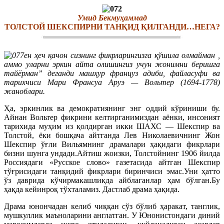
Умид Бекмуҳаммад
ТОЛСТОЙ ШЕКСПИРНИ ТАНҚИД ҚИЛГАНДИ…НЕГА?
ен ҳеч қачон сизнинг фикрларингизга қўшила олмайман ,
аммо уларни эркин айта олишингиз учун жонимни беришга
тайёрман” деганди машҳур француз адиби, файласуфи ва
тарихчиси Мари Франсуа Аруэ — Вольтер (1694-1778)
жаноблари.
Ҳа, эркинлик ва демократиянинг энг оддий кўриниши бу.
Айнан Вольтер фикрини келтирганимиздан аёнки, инсоният
тарихида муҳим из қолдирган икки ШАХС — Шекспир ва
Толстой, ёки бошқача айтганда Лев Николаевичнинг Жон
Шекспир ўғли Вильямнинг драмалари ҳақидаги фикрлари
бизни шунга ундади.Айтиш жоизки, Толстойнинг 1906 йилда
Россиядаги «Русское слово» газетасида айтган Шекспир
тўғрисидаги танқидий фикрлари биринчиси эмас.Уни ҳатто
ўз даврида кўчирмакашликда айблаганлар ҳам бўлган.Бу
ҳақда кейинроқ тўхталамиз. Дастлаб драма ҳақида.
Драма юнончадан келиб чиққан сўз бўлиб ҳаракат, танглик,
мушкуллик маъноларини англатган. У Юнонистондаги диний