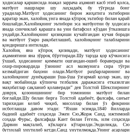
ҳодисалар қаршисида лоақал заррача аҳамият касб этиб қолса,
матбуот нашрлари шу лаҳзадаёқ бу тўғрида бонг
урадилар.Матбуот ҳодисанинг бирон жиҳатига эътиборни
қаратар экан, халойиқ унга янада кўпроқ эътибор билан қарай
бошлайди.Халойиқнинг эътибори эса матбуотни бу ҳодисага
янада синчиклаб қарашга ва уни батафсил кўздан ўтказишга
ундайди.Халойиқнинг қизиқиши кучайгандан кучая боради
ва матбуот ўзаро рақобатлашиб, халойиқнинг талабларини
қондиришга интилади.
Халойиқ яна кўпроқ қизиқади, матбуот ҳодисанинг
аҳамиятини яна зўрроқ бўрттиради.Шу тарзда қор кўчкисига
ўхшаб, ҳодисанинг қиммати ошгандан-ошиб бораверади ва
охир-пировардида ўзининг асл мазмунига сира тўғри
келмайдиган баҳони олади.Матбуот раҳбарларининг ва
халойиқнинг дунёқараши ўша-ўша ўзгармай қолар экан, шу
вақт мобайнида кўпинча телбалик даражасига етказилган
маҳобатлар сақланиб қолаверади” дея Толстой Шекспирнинг
довруқ қозонишининг бир томонини матбуот билан
боғлайди.Шу билан бирга Толстой адабиёт, фалсафа, санъат
тарихидан келиб чиқиб, мисоллар билан ўз фикрини
исботлашда давом этади: “Яхши эсимда,1840 йилларда
бадиий адабиёт соҳасида Эжен Сю,Жорж Санд, ижтимоий
соҳада Фурьс, фалсафада Кант билан Гегель, илм соҳасида
Дарвин мақталиб, кўкларга кўтарилди.Эндиликда, Сю
бутунлай унутилиб кетди.Санд унутилмоқда.Унинг асарлари