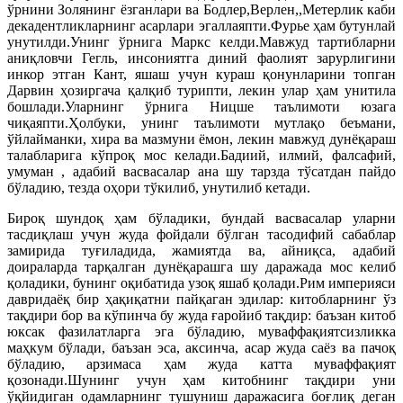
ўрнини Золянинг ёзганлари ва Бодлер,Верлен,,Метерлик каби
декадентликларнинг асарлари эгаллаяпти.Фурье ҳам бутунлай
унутилди.Унинг ўрнига Маркс келди.Мавжуд тартибларни
аниқловчи Гегль, инсониятга диний фаолият зарурлигини
инкор этган Кант, яшаш учун кураш қонунларини топган
Дарвин ҳозиргача қалқиб турипти, лекин улар ҳам унитила
бошлади.Уларнинг ўрнига Ницше таълимоти юзага
чиқаяпти.Ҳолбуки, унинг таълимоти мутлақо беъмани,
ўйлайманки, хира ва мазмуни ёмон, лекин мавжуд дунёқараш
талабларига кўпроқ мос келади.Бадиий, илмий, фалсафий,
умуман , адабий васвасалар ана шу тарзда тўсатдан пайдо
бўладию, тезда оҳори тўкилиб, унутилиб кетади.
Бироқ шундоқ ҳам бўладики, бундай васвасалар уларни
тасдиқлаш учун жуда фойдали бўлган тасодифий сабаблар
замирида туғиладида, жамиятда ва, айниқса, адабий
доираларда тарқалган дунёқарашга шу даражада мос келиб
қоладики, бунинг оқибатида узоқ яшаб қолади.Рим империяси
давридаёқ бир ҳақиқатни пайқаган эдилар: китобларнинг ўз
тақдири бор ва кўпинча бу жуда ғаройиб тақдир: баъзан китоб
юксак фазилатларга эга бўладию, муваффақиятсизликка
маҳкум бўлади, баъзан эса, аксинча, асар жуда саёз ва пачоқ
бўладию, арзимаса ҳам жуда катта муваффақият
қозонади.Шунинг учун ҳам китобнинг тақдири уни
ўқйидиган одамларнинг тушуниш даражасига боғлиқ деган