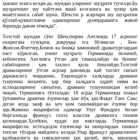
ҳикмат юзага келди-да, шундан уларнинг шуҳрати туғилди.Бу
шуҳратнинг шу пайтгача яшаб келганига ва ҳозир ҳам
яшаётганига сабаб шуки, Шекспи р асарлари шу шуҳратни
қўллаб-қувватловчи одамларнинг дунёқарашига жавоб
беришда давом этмоқда”.
Толстой шундан сўнг Шекспирни Англияда 17 асрнинг
охиригача тузукроқ довруққа эга бўлмаган , Бен-
Жонсон,Флетчер,Бомон ва бошқа замонавий драматурглардан
паст кўрилган, унинг шуҳрати Германияда боланиб,
кейингина Англияга ўтган дея таъкидлайди ва бунинг
сабабларини ҳам таҳлил қила бошлайди.Толстой
драмаларнинг ўтган асрлар давомида қай тахлит санъат
даражасига чиққанию, Европадаги халқларда драмани
тушуниш моҳияти, ҳар бир халқдаги оддий омма ва
аслзодаларнинг санъатни, драмани тушунишидан келиб
чиқиб, Германияга тўхталади: 18 асрда Германияда лоақал
ўртамиёна драмтик ёзувчилар ҳам йўқ эди.Фақат Ганс Сакс
деган жуда заиф ва ҳеч ким танимайдиган ёзувчи бор
эди.Жамики маърифатли одамлар Улуғ Фридрих билан
биргаликда француз сохта классик драмасига таъзим
қилишарди.Ҳолбуки, худди шу вақтларда Германияда
маърифатли, истеъдодли ёзувчилар ва шоирлардан ташкил
топган тўгарак майдонга келади.Улар француз драмасининг
қалбакилиги ва совуқлигини ҳис қилиб, янги, эркинроқ