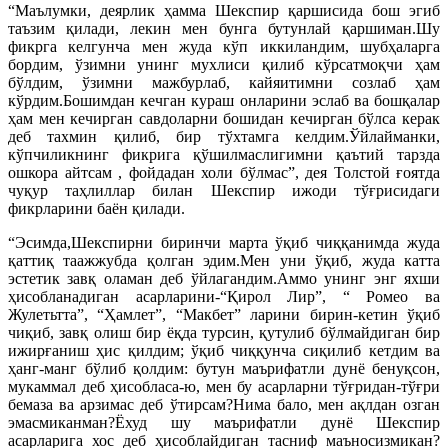
“Маълумки, деярлик ҳамма Шекспир қаршисида бош эгиб
таъзим қилади, лекин мен бунга бутунлай қаршиман.Шу
фикрга келгунча мен жуда кўп иккиландим, шубҳаларга
бордим, ўзимни унинг мухлиси қилиб кўрсатмоқчи ҳам
бўлдим, ўзимни мажбурлаб, кайяитимни созлаб ҳам
кўрдим.Бошимдан кечган кураш онларини эслаб ва бошқалар
ҳам мен кечирган савдоларни бошидан кечирган бўлса керак
деб тахмин қилиб, бир тўхтамга келдим.Ўйлайманки,
кўпчиликнинг фикрига қўшилмаслигимни қаътий тарзда
ошкора айтсам , фойдадан холи бўлмас”, дея Толстой ғоятда
чуқур таҳлиллар билан Шекспир ижоди тўғрисидаги
фикрларини баён қилади.
“Эсимда,Шекспирни биринчи марта ўқиб чиққанимда жуда
қаттиқ таажжубда қолган эдим.Мен уни ўқиб, жуда катта
эстетик завқ оламан деб ўйлагандим.Аммо унинг энг яхши
ҳисобланадиган асарларини-“Қирол Лир”, “ Ромео ва
Жулетьтта”, “Ҳамлет”, “Макбет” ларини бирин-кетин ўқиб
чиқиб, завқ олиш бир ёқда турсин, қутулиб бўлмайдиган бир
ижирғаниш ҳис қилдим; ўқиб чиққунча сиқилиб кетдим ва
ҳанг-манг бўлиб қолдим: бутун маърифатли дунё бенуқсон,
мукаммал деб ҳисобласа-ю, мен бу асарларни тўғридан-тўғри
бемаза ва арзимас деб ўтирсам?Нима бало, мен ақлдан озган
эмасмиканман?Ёхуд шу маърифатли дунё Шекспир
асарларига хос деб ҳисоблайдиган тасниф маъносизмикан?