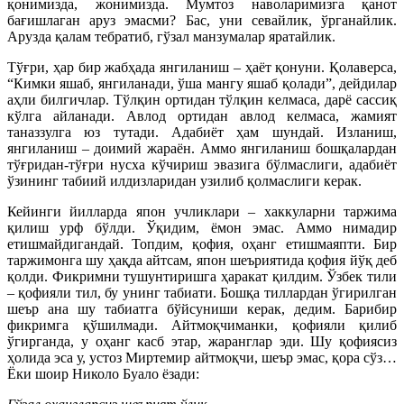
қонимизда, жонимизда. Мумтоз наволаримизга қанот
бағишлаган аруз эмасми? Бас, уни севайлик, ўрганайлик.
Арузда қалам тебратиб, гўзал манзумалар яратайлик.
Тўғри, ҳар бир жабҳада янгиланиш – ҳаёт қонуни. Қолаверса,
“Кимки яшаб, янгиланади, ўша мангу яшаб қолади”, дейдилар
аҳли билгичлар. Тўлқин ортидан тўлқин келмаса, дарё сассиқ
кўлга айланади. Авлод ортидан авлод келмаса, жамият
таназзулга юз тутади. Адабиёт ҳам шундай. Изланиш,
янгиланиш – доимий жараён. Аммо янгиланиш бошқалардан
тўғридан-тўғри нусха кўчириш эвазига бўлмаслиги, адабиёт
ўзининг табиий илдизларидан узилиб қолмаслиги керак.
Кейинги йилларда япон учликлари – хаккуларни таржима
қилиш урф бўлди. Ўқидим, ёмон эмас. Аммо нимадир
етишмайдигандай. Топдим, қофия, оҳанг етишмаяпти. Бир
таржимонга шу ҳақда айтсам, япон шеъриятида қофия йўқ деб
қолди. Фикримни тушунтиришга ҳаракат қилдим. Ўзбек тили
– қофияли тил, бу унинг табиати. Бошқа тиллардан ўгирилган
шеър ана шу табиатга бўйсуниши керак, дедим. Барибир
фикримга қўшилмади. Айтмоқчиманки, қофияли қилиб
ўгирганда, у оҳанг касб этар, жаранглар эди. Шу қофиясиз
ҳолида эса у, устоз Миртемир айтмоқчи, шеър эмас, қора сўз…
Ёки шоир Николо Буало ёзади: