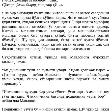
Гўзал оҳангларсиз шеърият ўлик,
Сўзлар сўлғин боқар, сатрлар сўник.
Яна бир айтмоқчи бўлганим: китоб нашри ва китоб савдосини
мукаммал тарзда йўлга қўйиш керак. Янги миллий кутубхона
қуриляпти, бундан бениҳоя хурсандмиз. Энди шунга мувофиқ
равишда давлат китобни ўз қаноти остига олмоғи даркор.
Китоб – маънавиятимиз гавҳари, уни маиший-истеъмол
моллари билан бир қаторга қўйиб, битта тарозида тортиб
бўлмайди. Шундоқ қилайликки, бизда китоб култи бўлсин.
Шундоқ қилайликки, яхши китоб ёзган ёзувчи яхши ҳақ ола
билсин, тирикчилик деб бошқа ишларга чалғимасин.
Суҳбатимизга хотима ўрнида яна Мавлонога мурожаат
қилмоқчиман.
“Бу дунёнинг туни ва зулмати ўтади. Ундан қолажак нарса –
сўзнинг нури, – дейди Мавлоно. – Чунончи, пайғамбарлар
умри кечди, бироқ сўзларининг зиёси барҳаёт ва мангу
тирикдир”.
“Инсоннинг вужуди бир уюм гўнгга ўхшайди. Аммо ана шу
гўнг азиздир. Чунки унинг бағрида подшонинг узуги бор” –
дейди яна Мавлоно.
Подшонинг узуги бу – инсон кўнгли демак. Шу ўринда, икки