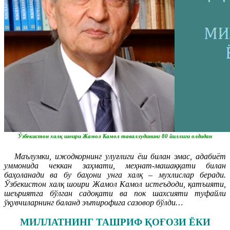
Ўзбекистон халқ шоири Жамол Камол таваллудининг 80 йиллиги олдидан
Маълумки, ижодкорнинг улуғлиги ёш билан эмас, адабиёт
уммонида чеккан заҳмати, меҳнат-машаққати билан
баҳоланади ва бу баҳони унга халқ – мухлислар беради.
Ўзбекистон халқ шоири Жамол Камол истеъдоди, қатъияти,
шеъриятга бўлган садоқати ва пок шахсияти туфайли
ўқувчиларнинг баланд эътирофига сазовор бўлди…
МИЛЛАТНИНГ ТАШРИФ ҚОҒОЗИ ЁКИ