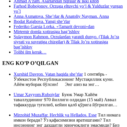
Ahmad A’zam. Asarlaridan fiqralar & Ikki kitob
Farhod Bobojonov. Orzuga eltuvchi yo‘l & Yulduzlar yurgan
yo`l
Anna Axmatova. She’rlar & Anatoliy Nayman. Anna
Ibodat Rajabova. Yangi she’rlar
Federiko Garsia Lorka. «Tamarit devoni»dan
Mirtemir domla xotirasiga bag’ishlov
Sulaymon Rahmon. Orzulardan yaratdi dunyo. (Tilak Jo’ra
siyrati va suvratiga chizgilar) & Tilak Jo’ra xotirasiga
bag’ishlov
Tolibi ilm kerak…
ENG KO’P O’QILGAN
Xurshid Davron. Vatan haqida she’rlar
1 сентябрь -
Ўзбекистон Республикасининг Мустақиллик куни.
Айём муборак бўлсин! Энг азиз ва энг…
Umar Xayyom.Ruboiylar
Буюк Умар Хайём
таваллудининг 970 йиллиги олдидан (15 май) Аввал
тафаккурда туғилиб, кейин қалб қўрига йўғрилган…
Mirzohid Muzaffar. Hechlik va Hellados. Esse
Тил нимага
имкон беради? Ўз қафасимизни яратишгами? Тил
инсоннинг энг даҳшатли эринчоқлиги эмасмиди? Биз