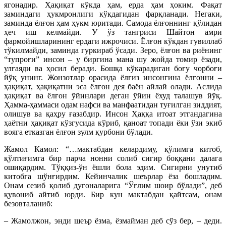
ягонадир. Ҳақиқат кўкда ҳам, ерда ҳам ҳоким. Фақат
заминдаги ҳукмронлиги кўкдагидан фарқланади. Негаки,
заминда ёлғон ҳам ҳукм юритади. Самода ёлғоннинг қўлидан
ҳеч иш келмайди. У ўз тангриси Шайтон амри
фармойишларининг ердаги ижрочиси. Ёлғон кўкдан гувиллаб
тўкилмайди, заминда гуркираб ўсади. Зеро, ёлғон ва риёнинг
“тупроғи” инсон – у биргина мана шу жойда томир ёзади,
улғаяди ва ҳосил беради. Бошқа кўкарадиган боғу чорбоғи
йўқ унинг. Жонзотлар орасида ёлғиз инсонгина ёлғонни –
ҳақиқат, ҳақиқатни эса ёлғон дея баён айлай олади. Аслида
ҳақиқат ва ёлғон ўйинлари деган ўйин ёхуд талашув йўқ.
Ҳамма-ҳаммаси одам нафси ва манфаатидан туғилган зиддият,
олишув ва қаҳру ғазабдир. Инсон Ҳаққа итоат этгандагина
ҳаётни ҳақиқат кўзгусида кўриб, қаноат топади ёки ўзи экиб
вояга етказган ёлғон зулм қурбони бўлади.
Жамол Камол: “…мактабдан келардиму, қўлимга китоб,
қўлтиғимга бир парча нонни солиб сигир боққани далага
ошиқардим. Тўққиз-ўн ёшли бола эдим. Сигирни унутиб
китобга шўнғирдим. Кейинчалик шеърлар ёза бошладим.
Онам сезиб қолиб дугоналарига “Ўғлим шоир бўлади”, деб
қувониб айтиб юрди. Бир кун мактабдан қайтсам, онам
безовталаниб:
– Жамолжон, энди шеър ёзма, ёзмайман деб сўз бер, – деди.