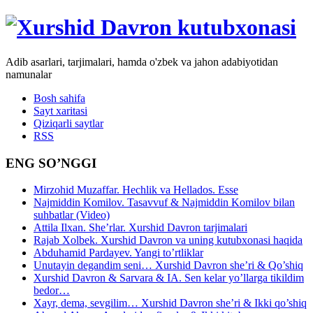
Adib asarlari, tarjimalari, hamda o'zbek va jahon adabiyotidan
namunalar
Bosh sahifa
Sayt xaritasi
Qiziqarli saytlar
RSS
ENG SO’NGGI
Mirzohid Muzaffar. Hechlik va Hellados. Esse
Najmiddin Komilov. Tasavvuf & Najmiddin Komilov bilan
suhbatlar (Video)
Attila Ilxan. She’rlar. Xurshid Davron tarjimalari
Rajab Xolbek. Xurshid Davron va uning kutubxonasi haqida
Abduhamid Pardayev. Yangi to’rtliklar
Unutayin degandim seni… Xurshid Davron she’ri & Qo’shiq
Xurshid Davron & Sarvara & IA. Sen kelar yo’llarga tikildim
bedor…
Xayr, dema, sevgilim… Xurshid Davron she’ri & Ikki qo’shiq