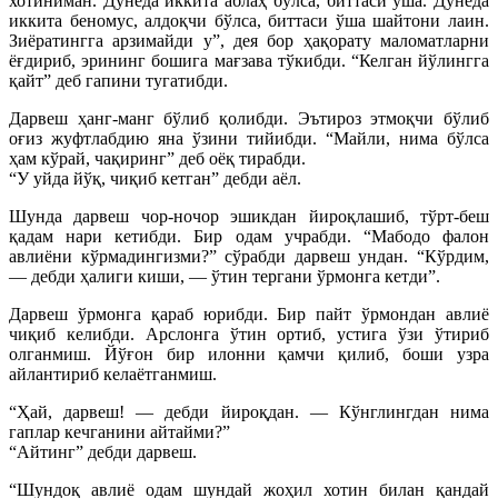
хотиниман. Дунёда иккита аблаҳ бўлса, биттаси ўша. Дунёда
иккита беномус, алдоқчи бўлса, биттаси ўша шайтони лаин.
Зиёратингга арзимайди у”, дея бор ҳақорату маломатларни
ёғдириб, эрининг бошига мағзава тўкибди. “Келган йўлингга
қайт” деб гапини тугатибди.
Дарвеш ҳанг-манг бўлиб қолибди. Эътироз этмоқчи бўлиб
оғиз жуфтлабдию яна ўзини тийибди. “Майли, нима бўлса
ҳам кўрай, чақиринг” деб оёқ тирабди.
“У уйда йўқ, чиқиб кетган” дебди аёл.
Шунда дарвеш чор-ночор эшикдан йироқлашиб, тўрт-беш
қадам нари кетибди. Бир одам учрабди. “Мабодо фалон
авлиёни кўрмадингизми?” сўрабди дарвеш ундан. “Кўрдим,
— дебди ҳалиги киши, — ўтин тергани ўрмонга кетди”.
Дарвеш ўрмонга қараб юрибди. Бир пайт ўрмондан авлиё
чиқиб келибди. Арслонга ўтин ортиб, устига ўзи ўтириб
олганмиш. Йўғон бир илонни қамчи қилиб, боши узра
айлантириб келаётганмиш.
“Ҳай, дарвеш! — дебди йироқдан. — Кўнглингдан нима
гаплар кечганини айтайми?”
“Айтинг” дебди дарвеш.
“Шундоқ авлиё одам шундай жоҳил хотин билан қандай