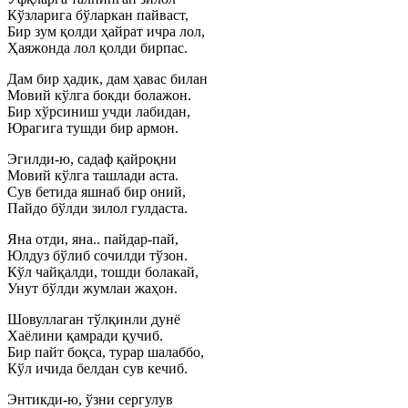
Кўзларига бўларкан пайваст,
Бир зум қолди ҳайрат ичра лол,
Ҳаяжонда лол қолди бирпас.
Дам бир ҳадик, дам ҳавас билан
Мовий кўлга бокди болажон.
Бир хўрсиниш учди лабидан,
Юрагига тушди бир армон.
Эгилди-ю, садаф қайроқни
Мовий кўлга ташлади аста.
Сув бетида яшнаб бир оний,
Пайдо бўлди зилол гулдаста.
Яна отди, яна.. пайдар-пай,
Юлдуз бўлиб сочилди тўзон.
Кўл чайқалди, тошди болакай,
Унут бўлди жумлаи жаҳон.
Шовуллаган тўлқинли дунё
Хаёлини қамради қучиб.
Бир пайт боқса, турар шалаббо,
Кўл ичида белдан сув кечиб.
Энтикди-ю, ўзни сергулув