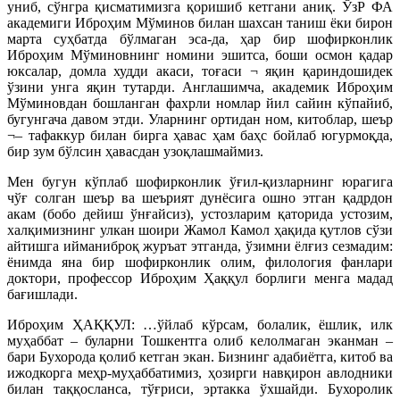
униб, сўнгра қисматимизга қоришиб кетгани аниқ. ЎзР ФА
академиги Иброҳим Мўминов билан шахсан таниш ёки бирон
марта суҳбатда бўлмаган эса-да, ҳар бир шофирконлик
Иброҳим Мўминовнинг номини эшитса, боши осмон қадар
юксалар, домла худди акаси, тоғаси ¬ яқин қариндошидек
ўзини унга яқин тутарди. Англашимча, академик Иброҳим
Мўминовдан бошланган фахрли номлар йил сайин кўпайиб,
бугунгача давом этди. Уларнинг ортидан ном, китоблар, шеър
¬– тафаккур билан бирга ҳавас ҳам баҳс бойлаб югурмоқда,
бир зум бўлсин ҳавасдан узоқлашмаймиз.
Мен бугун кўплаб шофирконлик ўғил-қизларнинг юрагига
чўғ солган шеър ва шеърият дунёсига ошно этган қадрдон
акам (бобо дейиш ўнғайсиз), устозларим қаторида устозим,
халқимизнинг улкан шоири Жамол Камол ҳақида қутлов сўзи
айтишга ийманиброқ журъат этганда, ўзимни ёлғиз сезмадим:
ёнимда яна бир шофирконлик олим, филология фанлари
доктори, профессор Иброҳим Ҳаққул борлиги менга мадад
бағишлади.
Иброҳим ҲАҚҚУЛ: …ўйлаб кўрсам, болалик, ёшлик, илк
муҳаббат – буларни Тошкентга олиб келолмаган эканман –
бари Бухорода қолиб кетган экан. Бизнинг адабиётга, китоб ва
ижодкорга меҳр-муҳаббатимиз, ҳозирги навқирон авлодники
билан таққосланса, тўғриси, эртакка ўхшайди. Бухоролик