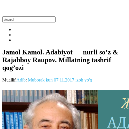
Jamol Kamol. Adabiyot — nurli so’z &
Rajabboy Raupov. Millatning tashrif
qog’ozi
Muallif
Adib
:
Muborak kun
07.11.2017
izoh yo'q