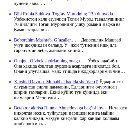
дунёни аввал…
Bibi Robia Saidova. Tog‘ay Murodning “Bu dunyoda…
Ўзбекистон халқ ёзувчиси Тоғай Мурод таваллудининг
70 йиллиги Тоғай Муроднинг ушбу романи Кафка ва
Камю асарлари…
Boborahim Mashrab. G’azallar,…
Дарвешлик Машраб
учун шоҳликдан баланд. У «жон тўтисини ишқ ила
сарбоз этай деб», жандани кийиб…
Onajon. O’zbek shoirlarining onaga…
Ўзбек адабиёти
Она ҳақида ёзилган дурдона асарларга ниҳоятда бой.
Онани улуғлашда, мадҳ этишда ижодкорларимиз чин…
Xurshid Davron. Muhabbat haqida she’rlar (I)
Ёдларингга
олурмисан сирли дамларни, Ёдларингга олурмисан
ширин ғамларни, Ёқиб қўйиб тун қўйнида ёки
шамларни Мени ёдга…
Betakror aktrisa Rimma Ahmedovaga bag’ishlov.
Истараси
ниҳоятда иссиқ, туйғулари паришон юзига майин
қалқиб чиққан, маҳзун қиёфали, ҳар қандай ҳолдаям
дилбарлигича…