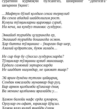
суратини кўрмоқчи бўлсангиз, шоирнинг “Денгизга”
шеърини ўқинг:
…Мафтун бўлиб қолдим сенга термулиб
Ва сенга абадий шайдолигим рост.
Кумуш тўлқинларни қирғоққа суриб,
На кеча, на кундуз тинмас гулдурос.
Энкайиб турибди ҳузурингда ер,
Энгашиб турибди бошингда осмон.
Ҳар битта тўлқининг – ўкирган бир шер,
Азалий қудратсан, буюк ғалаён…
Не сир бор бу сўнгсиз гулдуросларда?
Тўлқинлар тўлқинни қувиб мингашар.
Ердаги самовий эҳтиросларда
Не шиддат ниҳондир, не ҳикмат яшар?
Эй ярим дунёни тутган ҳайқириқ,
Сендан юксалади мунаввар бир руҳ.
Бир армон қалбимда қўзғалар ёниқ
Ва менинг қалбимни яралайди у…
Ҳамон балойи нафс ерда ҳукмрон,
Орзулар оч-офат, юраклар йўқсил.
Ҳамон ялло қилиб яшайди ёлғон,