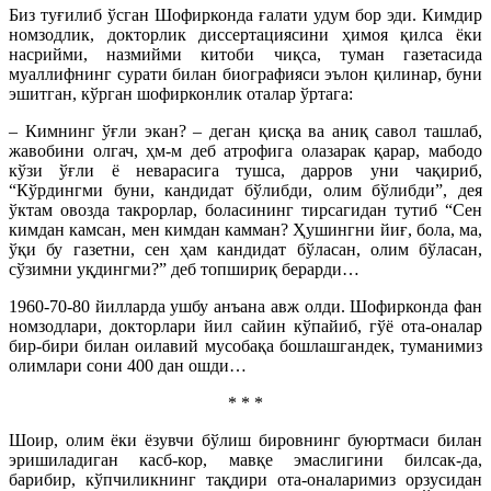
Биз туғилиб ўсган Шофирконда ғалати удум бор эди. Кимдир
номзодлик, докторлик диссертациясини ҳимоя қилса ёки
насрийми, назмийми китоби чиқса, туман газетасида
муаллифнинг сурати билан биографияси эълон қилинар, буни
эшитган, кўрган шофирконлик оталар ўртага:
– Кимнинг ўғли экан? – деган қисқа ва аниқ савол ташлаб,
жавобини олгач, ҳм-м деб атрофига олазарак қарар, мабодо
кўзи ўғли ё неварасига тушса, дарров уни чақириб,
“Кўрдингми буни, кандидат бўлибди, олим бўлибди”, дея
ўктам овозда такрорлар, боласининг тирсагидан тутиб “Сен
кимдан камсан, мен кимдан камман? Ҳушингни йиғ, бола, ма,
ўқи бу газетни, сен ҳам кандидат бўласан, олим бўласан,
сўзимни уқдингми?” деб топшириқ берарди…
1960-70-80 йилларда ушбу анъана авж олди. Шофирконда фан
номзодлари, докторлари йил сайин кўпайиб, гўё ота-оналар
бир-бири билан оилавий мусобақа бошлашгандек, туманимиз
олимлари сони 400 дан ошди…
* * *
Шоир, олим ёки ёзувчи бўлиш бировнинг буюртмаси билан
эришиладиган касб-кор, мавқе эмаслигини билсак-да,
барибир, кўпчиликнинг тақдири ота-оналаримиз орзусидан