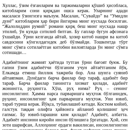
Хуллас, ўзим ёзганларим ва таржималарни қўшиб ҳисобласа,
китобларим сони қирқдан ошса керак. Уларнинг адади
масаласи ўзингизга маълум. Масалан, “Сувайдо” ва “Умидли
дунё” китобларим ҳар бири йигирма минг нусхада босилган.
“Жалолиддин румий” романи қирқ беш минг нусхада нашр
этилиб, ўн кунда сотилиб битган. Бу гаплар бугун афсонага
ўхшайди. Ўрни келганда айтай, ҳозир китоб нашри ва китоб
савдосини кўнгилдагидек деб бўлмайди. Тошкентда тўрт
минг сўмга сотилаётган китобни вилоятларда ўн минг сўмга
сотишади…
Адабиётнинг жамият ҳаётида тутган ўрни бағоят буюк. Бу
гапни ўзим адабиётчи бўлганим учун айтаётганим йўқ.
Елкамда етмиш йиллик тажриба бор. Ана шунга суяниб
айтаяпман. Дунёдаги барча фанлар бир тараф, адабиёт бир
тараф. Барча фанлар танингга хизмат қилади, адабиёт
жонингга, руҳингга. Хўш, руҳ нима? Руҳ – сенинг
инсонлигинг. Ҳамма нарса парваришга муҳтож бўлганидек,
руҳинг, инсонлигинг ҳам парваришга муҳтож. Уни ювиб,
тараб туриш керак. Йўқса, тубанлашиб кетади. Костюм кийиб,
галстук таққан олифта ҳайвонга айланиб қолишинг ҳеч
гапмас. Бу ювиб-тарашни ким қилади? Адабиёт, албатта.
Адабиёт инсонни киройи инсон бўлишига ўргатади. Ҳой, сен
зоти шарифсан, Аллоҳнинг ердаги вакилисан, инсонлигингни