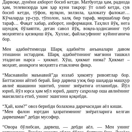
Дарвоқе, дунёни ахборот босиб кетди. Матбуотда ҳам, радиода
ҳам, телевизорда ҳам ҳар куни такрор: ўт олиб кетди, сув
босиб кетди, тўфон, вулқон, зилзила, ҳалокату фалокат…
Кўчаларда ур-сур, тўполон, халқ бир тараф, миршаблар бир
тараф… Фақат хабар, ахборот, информация. Таҳлил йўқ, нега
шундоқ бўлаяпти, деган савол йўқ, воқеа-ҳодисанинг туб
моҳиятига қизиқиш йўқ. Хуллас, файласуфнинг куйинганича
бор.
Мен адабиётимизда Шарқ адабиёти анъаналари давом
этишини истардим. Шарқ адабиётининг мағзини ташкил
этадиган нарса – ҳикмат. Хўш, ҳикмат нима? Ҳикмат –
моҳият, аниқроғи моҳиятга етакловчи фикр.
“Маснавийи маънавий”да юзлаб ҳикояту ривоятлар бор.
Биттасини айтиб берай. Бир дарвеш узоқ бир шаҳарда машҳур
авлиё яшашини эшитиб, унинг зиёратига отланибди. Йўл
юриб, йўл юрса ҳам мўл юриб, дашту саҳролар оша авлиёнинг
манзилига етиб, унинг эшигини қоқибди.
“Ҳай, ким?” овоз берибди болахона даричасидан аёл киши.
“Мен фалон юртдан ҳазратимнинг зиёратларига келган
дарвешман” дебди мусофир.
“Овора бўлибсан, дарвеш, — дебди аёл. — Мен унинг