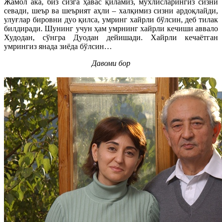
Жамол ака, биз сизга ҳавас қиламиз, мухлисларингиз сизни
севади, шеър ва шеърият аҳли – халқимиз сизни ардоқлайди,
улуғлар бировни дуо қилса, умринг хайрли бўлсин, деб тилак
билдиради. Шунинг учун ҳам умрнинг хайрли кечиши аввало
Худодан, сўнгра Дуодан дейишади. Хайрли кечаётган
умрингиз янада зиёда бўлсин…
Давоми бор