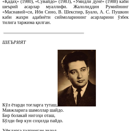
«Қадаҳ» (1980), «Сувайдо» (1983), «Умидли дунё» (1988) каби
шеърий асарлар муаллифи. Жалолиддин Румийнинг
«Маснавий»си, Ибн Сино, В. Шекспир, Буало, А. С. Пушкин
каби жахрн адабиёти сиймоларининг асарларини ўзбек
тилига таржима қилган.
ШЕЪРИЯТ
Кўл ётарди тоғларга туташ,
Мавжларига шамоллар шайдо.
Бир болакай нигоҳи оташ,
Бўлди бир кун соҳилда пайдо.
Уфқларга талпинган зилол