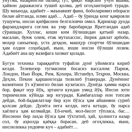
унутма, назарингни баланд тут, фақат нафсинг учун яшама,
ҳайвон даражасига тушиб қолма, деб огоҳлантириб туради.
Шу маънода, адабиёт – маънавият фани, боболаримиз ибораси
билан айтганда, илми адаб… Адаб – бу ўринда кенг қамровли
тушунча, инсон қиёфасини белгиловчи омил. Қариялар дуода
фарзандларига соғлик ва умр баробарида Яратгандан адаб
сўрашади. Хуллас, киши ким бўлишидан қатъий назар,
масалан, буюк олим, етак мутахассис, йирик давлат арбоби,
моҳир санъаткор, уста деҳқон, машҳур спортчи бўлишидан
ҳам олдин соҳибадаб, яъни, яхши инсон бўлиши лозим.
Адабиёт ана шу вазифага хизмат қилади.
Бугун техника тараққиёти туфайли дунё уйимизга кириб
келди. Телевизор тугмасини босасиз вассалом: Париж,
Лондон, Нью Йорк, Рим, Қохира, Истанбул, Теҳрон, Москва,
Деҳли, Пекин қаршингизда тизилиб ўтаверади. Дунёнинг
вазиятини ўз кўзингиз билан кузатасиз. Дунёда ҳамма нарса
бор, фақат нур йўқ, эртанги кундан умид йўқ. Инсон зоти
тирикчилик кўйида зир югуради. Камбағаллар нон топсам
дейди, бой-бадавлатлар бир кун бўлса ҳам айшимни суриб
қолсам дейди. Дунёга нега келди, нега кетади, бу нарса
хаёлига ҳам келмайди. Еб-ичиб, мол-бисот тўпласа, бас…
Инсонни бир лаҳза бўлса ҳам тўхтатиб, ҳай, ҳолингга назар
сол, бу аҳволда қаёққа борасан, деб огоҳликка, яъни,
инсонликка ундовчи куч – адабиёт…