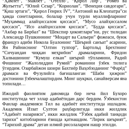
“Ҳамлет”, “Макбет”, “Отелло”, “Қирол Лир”, “Ромео ва
Жулъетта”, “Юлий Сезар”, “Кориолан”, “Венеция савдогари”,
“Қиш эртаги”, “Қирол Генрих IV”, “Антоний ва Клеопатра”си
ҳамда сонетларини, болалар учун турли муаллифларнинг
“Муҳаммад алайҳиссалом қиссаси”, “Мусо алайҳиссалом
қиссаси”, “Исо алайҳиссалом қиссаси”, “Будда қиссаси”,
“Акбар ва Бирбал” ва “Шекспир ҳикоятлари”ни, рус тилидан
Александр Пушкиннинг “Моцарт ва Сальери” фожеаси, буюк
француз адиби Никола Буалонинг “Шеърий санъат” асарини,
Ян Райниснинг “Олтин тулпор”, Бартольд Брехтнинг
“Сичуандан чиққан меҳрибон” драмаларини, Фридон
Халвашининг “Кумуш елкан” шеърий тўпламини, Радий
Фишнинг “Жалолиддин Румий” романини ўзбек тилига
ўгирдим. Озарбайжон шоири Бахтиёр Ваҳобзоданинг “Фарёд”
драмаси ва Фузулийга бағишланган “Шаби ҳижрон”
достонини ўзбекчалаштирдим. Минг шукрки, санайверсам яна
топилади…
Ижодий фаолиятим давомида бир неча йил Бухоро
институтида чет эллар адабиётидан дарс бердим. Ўзбекистон
Фанлар академияси Тил ва адабиёт институтида ишладим.
Академик Иззат Султон раҳбарлигида икки жилдлик
“Адабиёт назарияси”, икки жилдлик “Ўзбек адабий танқиди
тарихи” китобларини ёзишда қатнашдим. “Лирик шеърият”,
“Тарихий драма” деган илмий рисолаларим нашр этилди.