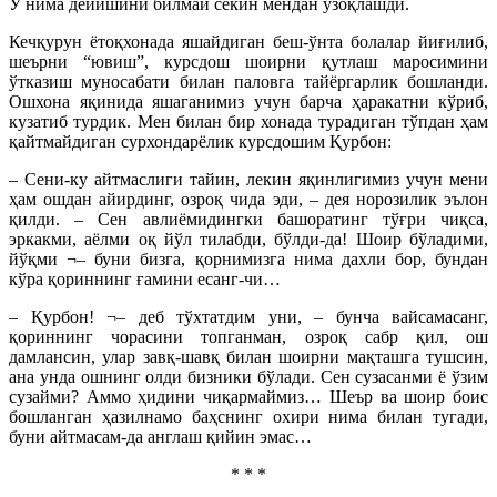
У нима дейишини билмай секин мендан узоқлашди.
Кечқурун ётоқхонада яшайдиган беш-ўнта болалар йиғилиб,
шеърни “ювиш”, курсдош шоирни қутлаш маросимини
ўтказиш муносабати билан паловга тайёргарлик бошланди.
Ошхона яқинида яшаганимиз учун барча ҳаракатни кўриб,
кузатиб турдик. Мен билан бир хонада турадиган тўпдан ҳам
қайтмайдиган сурхондарёлик курсдошим Қурбон:
– Сени-ку айтмаслиги тайин, лекин яқинлигимиз учун мени
ҳам ошдан айирдинг, озроқ чида эди, – дея норозилик эълон
қилди. – Сен авлиёмидингки башоратинг тўғри чиқса,
эркакми, аёлми оқ йўл тилабди, бўлди-да! Шоир бўладими,
йўқми ¬– буни бизга, қорнимизга нима дахли бор, бундан
кўра қориннинг ғамини есанг-чи…
– Қурбон! ¬– деб тўхтатдим уни, – бунча вайсамасанг,
қориннинг чорасини топганман, озроқ сабр қил, ош
дамлансин, улар завқ-шавқ билан шоирни мақташга тушсин,
ана унда ошнинг олди бизники бўлади. Сен сузасанми ё ўзим
сузайми? Аммо ҳидини чиқармаймиз… Шеър ва шоир боис
бошланган ҳазилнамо баҳснинг охири нима билан тугади,
буни айтмасам-да англаш қийин эмас…
* * *