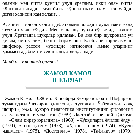
оламни мен битта кўнгил учун яратдим, икки олам битта
кўнгилга сиғади, аммо битта кўнгил икки оламга сиғмайди,
деган ҳадисни ҳам эсланг…
Адабиёт – инсон кўнгли деб аталмиш илоҳий мўъжизани мадҳ
этувчи нурли сўздир. Мен мана шу нурли сўз ичида эканим
учун Яратганга шукрлар қиламан. Ва яна бир шукронам: уч
қизим, бир ўғлим, беш набирам бор. Касблари тарли-туман:
шифокор, рассом, муҳандис, иқтисодчи. Аммо уларнинг
ҳаммаси адабиётни севишади, ардоқлашади.
Манбаъ: Vatandosh gazetasi
ЖАМОЛ КАМОЛ
ШЕЪРЛАР
Жамол Камол 1938 йил 9 ноябрда Бухоро вилояти Шофиркон
туманидаги Читкарон қишлоғида туғилган. Ўзбекистон халқ
шоири (1992). Бухоро педагогика институтининг филология
факультетини тамомлаган (1959). Дастлабки шеърий тўплами
— «Олам кирар юрагимга» (1968). «Чўққиларга ёғилди ёғду»
(1971), «Тош туғён» (1973), «Ҳасан ва ой» (1974), «Қуёш
чашмаси» (1975), «Достонлар» (1978), «Тафаккур» (1979),