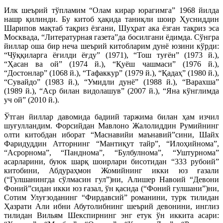
Илк шеърий тўпламим “Олам кирар юрагимга” 1968 йилда
нашр қилинди. Бу китоб ҳақида таниқли шоир Ҳусниддин
Шарипов мақтаб тақриз ёзгани, Шуҳрат ака ёзган тақриз эса
Москвада, “Литературная газета”да босилгани ёдимда. Сўнгра
йиллар оша бир неча шеърий китобларим дунё юзини кўрди:
“Чўққиларга ёғилди ёғду” (1971), “Тош туғён” (1973 й.),
“Ҳасан ва ой” (1974 й.), “Қуёш чашмаси” (1976 й.),
“Достонлар” (1068 й.), “Тафаккур” (1979 й.), “Қадаҳ” (1980 й.),
“Сувайдо” (1983 й.), “Умидли дунё” (1988 й.), “Варахша”
(1989 й.), “Аср билан видолашув” (2007 й.), “Яна кўнглимда
уч ой” (2010 й.).
Ўтган йиллар давомида бадиий таржима билан ҳам изчил
шуғулландим. Форсийдан Мавлоно Жалолиддин Румийнинг
олти китобдан иборат “Маснавийи маънавий”сини, Шайх
Фаридуддин Атторнинг “Мантиқут тайр”, “Илоҳийнома”,
“Асрорнома”, “Панднома”, “Булбулнома”, “Уштурнома”
асарларини, буюк шарқ шоирлари бисотидан “333 рубоий”
китобини, Абдураҳмон Жомийнинг икки юз ғазали
(“Гулшанингда сўлмасин гул”)ни, Алишер Навоий “Девони
Фоний”сидан икки юз ғазал, ўн қасида (“Фоний гулшани”)ни,
Сотим Улуғзоданинг “Фирдавсий” романини, турк тилидан
Ҳазрати Али ибни Абутолибнинг шеърий девонини, инглиз
тилидан Вильям Шекспирнинг энг етук ўн иккита асари: