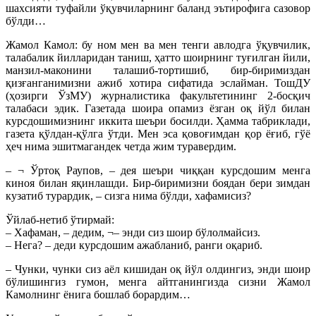
шахсияти туфайли ўқувчиларнинг баланд эътирофига сазовор
бўлди…
Жамол Камол: бу ном мен ва мен тенги авлодга ўқувчилик,
талабалик йилларидан таниш, ҳатто шоирнинг туғилган йили,
манзил-маконини талашиб-тортишиб, бир-биримиздан
қизғанганимизни ажиб хотира сифатида эслайман. ТошДУ
(ҳозирги ЎзМУ) журналистика факультетининг 2-босқич
талабаси эдик. Газетада шоира опамиз ёзган оқ йўл билан
курсдошимизнинг иккита шеъри босилди. Ҳамма табриклади,
газета қўлдан-қўлга ўтди. Мен эса қовоғимдан қор ёғиб, гўё
ҳеч нима эшитмагандек четда жим туравердим.
– ¬ Ўртоқ Раупов, – дея шеъри чиққан курсдошим менга
киноя билан яқинлашди. Бир-биримизни боядан бери зимдан
кузатиб турардик, – сизга нима бўлди, хафамисиз?
Ўйлаб-нетиб ўтирмай:
– Хафаман, – дедим, ¬– энди сиз шоир бўлолмайсиз.
– Нега? – деди курсдошим ажабланиб, ранги оқариб.
– Чунки, чунки сиз аёл кишидан оқ йўл олдингиз, энди шоир
бўлишингиз гумон, менга айтганингизда сизни Жамол
Камолнинг ёнига бошлаб борардим…