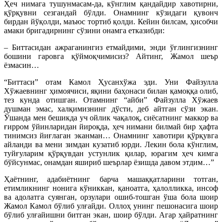
Ҳеч нимага тушунмасам-да, кўнглим қандайдир хавотирни,
қўрқувни сезгандай бўлди. Онамнинг кўзидаги қувонч
бирдан йўқолди, маъюс тортиб қолди. Кейин билсам, ҳисобчи
амаки бригадирнинг сўзини онамга етказибди:
– Биттасидан ажраганингиз етмайдими, энди ўғлингизнинг
бошини гаровга қўймоқчимисиз? Айтинг, Жамол шеър
ёзмасин…
“Биттаси” отам Камол Ҳусанхўжа эди. Уни Файзулла
Хўжаевнинг ҳимоячиси, яқини баҳонаси билан қамоққа олиб,
тез кунда отишган. Отамнинг “айби” Файзулла Хўжаев
душман эмас, халқимизнинг дўсти, деб айтган сўзи экан.
Ўшанда мен бешикда уч ойлик чақалоқ, сиёсатнинг маккор ва
ғирром ўйинларидан йироқда, ҳеч нимани билмай бир ҳафта
тинимсиз йиғлаган эканман… Онамнинг хавотири қўрқувга
айланди ва мени зимдан кузатиб юрди. Лекин бола кўнглим,
туйғуларим қўрқувдан устунлик қилар, юрагим ҳеч кимга
бўйсунмас, онамдан яшириб шеърлар ёзишда давом этдим…”
Ҳаётнинг, адабиётнинг барча машаққатларини тотган,
етимликнинг нонига кўниккан, қаноатга, ҳалолликка, инсоф
ва адолатга суянган, орзулари ошиб-тошган ўша бола шоир
Жамол Камол бўлиб улғайди. Оллоҳ унинг пешонасига шоир
бўлиб улғайишни битган экан, шоир бўлди. Агар ҳайратнинг