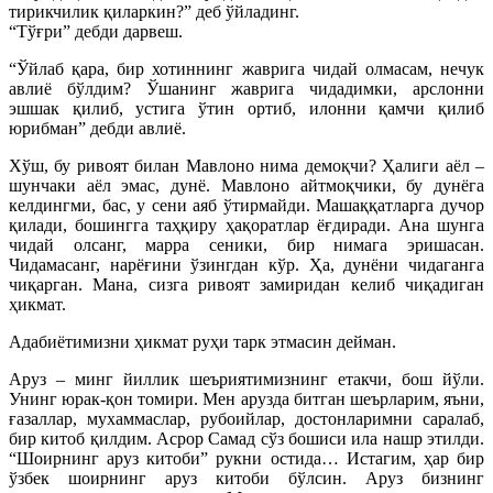
тирикчилик қиларкин?” деб ўйладинг.
“Тўғри” дебди дарвеш.
“Ўйлаб қара, бир хотиннинг жаврига чидай олмасам, нечук
авлиё бўлдим? Ўшанинг жаврига чидадимки, арслонни
эшшак қилиб, устига ўтин ортиб, илонни қамчи қилиб
юрибман” дебди авлиё.
Хўш, бу ривоят билан Мавлоно нима демоқчи? Ҳалиги аёл –
шунчаки аёл эмас, дунё. Мавлоно айтмоқчики, бу дунёга
келдингми, бас, у сени аяб ўтирмайди. Машаққатларга дучор
қилади, бошингга таҳқиру ҳақоратлар ёғдиради. Ана шунга
чидай олсанг, марра сеники, бир нимага эришасан.
Чидамасанг, нарёғини ўзингдан кўр. Ҳа, дунёни чидаганга
чиқарган. Мана, сизга ривоят замиридан келиб чиқадиган
ҳикмат.
Адабиётимизни ҳикмат руҳи тарк этмасин дейман.
Аруз – минг йиллик шеъриятимизнинг етакчи, бош йўли.
Унинг юрак-қон томири. Мен арузда битган шеърларим, яъни,
ғазаллар, мухаммаслар, рубоийлар, достонларимни саралаб,
бир китоб қилдим. Асрор Самад сўз бошиси ила нашр этилди.
“Шоирнинг аруз китоби” рукни остида… Истагим, ҳар бир
ўзбек шоирнинг аруз китоби бўлсин. Аруз бизнинг