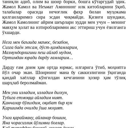
таниқли адиб, олим ва шоир борки, бошга кўтаргудай эдик.
Жамол Камол ва Неъмат Аминнинг илк китобларини ўқиб,
талабалар орасида нечоғлик фахр билан муҳокама
қилганларимиз сира эсдан чиқмайди. Қизиғи шундаки,
Жамол Камолнинг айрим шеърлари худди мен учун – менинг
мавҳум ҳолат ва изтиробларимни акс эттириш учун ёзилганга
ўхшарди.
Нега мен баъзида маъюс, безабон,
Сизга баён этсам, дўст-ҳамдамларим,
Мазмундорлигини пеш айлаб мудом,
Ортимдан юради дарду ғамларим…
Дарду ғам доим ҳам ортда юрмас, илгарига ўтиб, моҳиятга
йўл очар экан. Шоирнинг мана бу саккизлигини ўқиганда
қандай хаёллар кўнгилдан кечганини ҳозир ҳам тўлиқ
шарҳлаб беролмайман.
Мен уни изладим, изладим дилхун,
Тубига етмоққа айладим ният.
Қанчалар бўғилдим, оқибат бир кун
Қаршимда очилди ўша моҳият.
Унга қарайману, айланар бошим,
Яна чорасизлик йўлимни боғлар.
Қай тарафдан боқмай, оқизар ёшим,