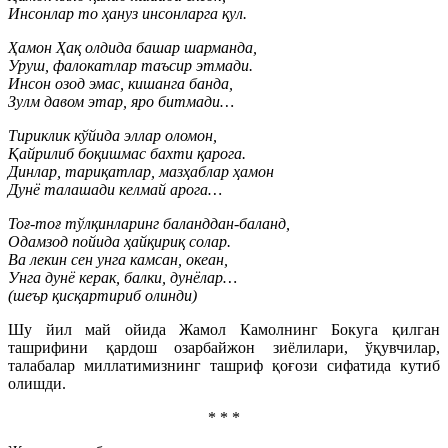
Инсонлар то ҳануз инсонларга қул.
Ҳамон Ҳақ олдида башар шарманда,
Уруш, фалокатлар таъсир этмади.
Инсон озод эмас, кишанга банда,
Зулм давом этар, яро битмади…
Тириклик кўйида эллар оломон,
Қайрилиб боқишмас бахти қарога.
Динлар, тариқатлар, мазҳаблар ҳамон
Дунё талашади келмай арога…
Тоғ-тоғ тўлқинларинг баланддан-баланд,
Одамзод пойида ҳайқириқ солар.
Ва лекин сен унга камсан, океан,
Унга дунё керак, балки, дунёлар…
(шеър қисқартириб олинди)
Шу йил май ойида Жамол Камолнинг Бокуга қилган
ташрифини қардош озарбайжон зиёлилари, ўқувчилар,
талабалар миллатимизнинг ташриф қоғози сифатида кутиб
олишди.
* * *