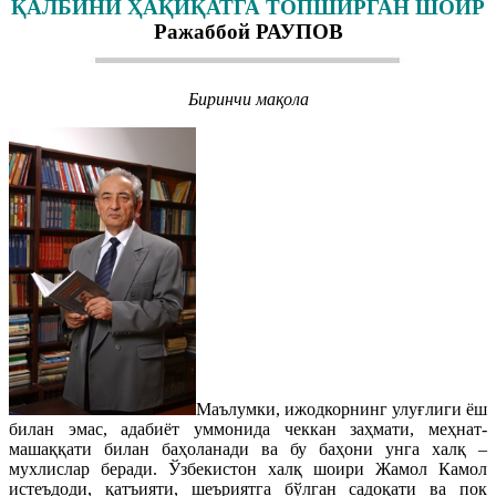
ҚАЛБИНИ ҲАҚИҚАТГА ТОПШИРГАН ШОИР
Ражаббой РАУПОВ
Биринчи мақола
Маълумки, ижодкорнинг улуғлиги ёш
билан эмас, адабиёт уммонида чеккан заҳмати, меҳнат-
машаққати билан баҳоланади ва бу баҳони унга халқ –
мухлислар беради. Ўзбекистон халқ шоири Жамол Камол
истеъдоди, қатъияти, шеъриятга бўлган садоқати ва пок