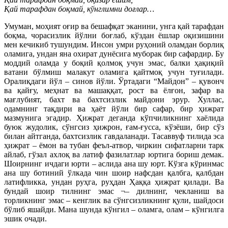
Қай тарафдан боқмай, кўнглимни доғлар…
Умуман, моҳият оғир ва бешафқат эканини, унга қай тарафдан
боқма, чорасизлик йўлни боғлаб, кўздан ёшлар оқизишини
мен кечикиб тушундим. Инсон умри руҳоний оламдан борлиқ
оламига, ундан яна охират дунёсига муборак бир сафардир. Бу
моддий оламда у боқий қолмоқ учун эмас, балки ҳақиқий
ватани бўлмиш малакут оламига қайтмоқ учун туғилади.
Оралиқдаги йўл – синов йўли. Ўртадаги “Майдон” – қувонч
ва қайғу, меҳнат ва машаққат, рост ва ёлғон, зафар ва
мағлубият, бахт ва бахтсизлик майдони эрур. Хуллас,
одамнинг тақдири ва ҳаёт йўли бир сафар, бир ҳижрат
мазмунига эгадир. Ҳижрат деганда кўпчиликнинг хаёлида
буюк жудолик, сўнгсиз ҳижрон, ғам-ғусса, кўзёши, бир сўз
билан айтганда, бахтсизлик гавдаланади. Тасаввуф тилида эса
ҳижрат – ёмон ва тубан феъл-атвор, чиркин сифатларни тарк
айлаб, гўзал ахлоқ ва латиф фазилатлар юртига бориш демак.
Шоирнинг ичдаги юрти – аслида ана шу юрт. Кўзга кўринмас
ана шу ботиний ўлкада чин шоир нафсдан қалбга, қалбдан
латифликка, ундан руҳга, руҳдан Ҳаққа ҳижрат қилади. Ва
бундай шоир тилнинг эмас ¬– дилнинг, чекланиш ва
торликнинг эмас – кенглик ва сўнгсизликнинг қули, шайдоси
бўлиб яшайди. Мана шунда кўнгил – оламга, олам – кўнгилга
эшик очади.