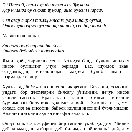
Эй Навоий, олам аҳлида тамаҳсиз йўқ киши,
Ҳар кишида бу сифат йўқдир, анга бўлсин шараф.
Сен агар тарки тамаҳ этсанг, улуғ ишдир буким,
Олам аҳли барча бўлгай бир тараф, сен бир тараф…
Мавлоно дейдики,
Зиндаги омад баройи бандаги,
Зиндаги бебандаги шармандаги…
Яъни, ҳаёт, тириклик сенга Аллоҳга банда бўлиш, чинакам
инсон бўлишинг учун берилди. Бас, шундоқ экан,
бандаликдан, инсонликдан маҳрум бўлиб яшаш –
шармандаликдир.
Хуллас, адабиёт – инсоншунослик дегани. Биз ерни, осмонни,
ундаги бор жисмларни билсагу ўзимизни, нечук инсон
эканлигимизни, Яратгандан тайин этилган инсоний
бурчимизни билмасак, ҳолимизга вой… Ҳамиша ва ҳамма
соҳада ақл ва инсофни байроқ қилиш инсоний бурчимиздир.
Адабиёт инсонни ақл ва инсофга ундайди.
Овруполик файласуфнинг бир гапини ўқиб қолдим. “Билим
деб ҳикматдан, ахборот деб билимдан айрилдик” дейди у.