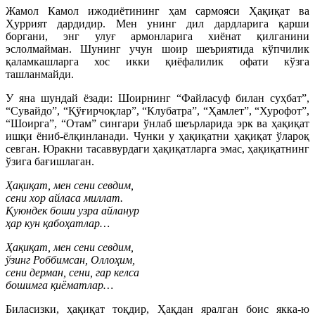
Жамол Камол ижодиётининг ҳам сармояси Ҳақиқат ва
Ҳуррият дардидир. Мен унинг дил дардларига қарши
боргани, энг улуғ армонларига хиёнат қилганини
эслолмайман. Шунинг учун шоир шеъриятида кўпчилик
қаламкашларга хос икки қиёфалилик офати кўзга
ташланмайди.
У яна шундай ёзади: Шоирнинг “Файласуф билан суҳбат”,
“Сувайдо”, “Қўғирчоқлар”, “Клубатра”, “Ҳамлет”, “Хурофот”,
“Шоирга”, “Отам” сингари ўнлаб шеърларида эрк ва ҳақиқат
ишқи ёниб-ёлқинланади. Чунки у ҳақиқатни ҳақиқат ўлароқ
севган. Юракни тасаввурдаги ҳақиқатларга эмас, ҳақиқатнинг
ўзига бағишлаган.
Ҳақиқат, мен сени севдим,
сени хор айласа миллат.
Қуюндек боши узра айланур
ҳар кун қабоҳатлар…
Ҳақиқат, мен сени севдим,
ўзинг Роббимсан, Оллоҳим,
сени дерман, сени, гар келса
бошимга қиёматлар…
Биласизки, ҳақиқат тоқдир, Ҳақдан яралган боис якка-ю