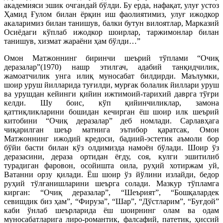
академияси эшик очгандай бўлди. Бу ерда, нафақат, улуғ устоз
Ҳамид Ғулом билан ёрқин иш фаолиятимиз, улуғ ижодкор
акаларимиз билан танишув, балки бутун вилоятлар, Марказий
Осиёдаги кўплаб ижодкор шоирлар, таржимонлар билан
танишув, хизмат жараёни ҳам бўлди…”
Омон Матжоннинг биринчи шеърий тўплами “Очиқ
деразалар”(1970) нашр этилгач, адабий танқидчилик,
жамоатчилик унга илиқ муносабат билдирди. Маълумки,
шоир уруш йилларида туғилди, мурғак болалик йиллари уруш
ва урушдан кейинги қийин ижтимоий-тарихий даврга тўғри
келди. Шу боис, кўп қийинчиликлар, замона
қаттиқликларини бошидан кечирган ёш шоир илк шеърий
китобини “Очиқ деразалар” деб номлади. Сарлавҳага
чиқарилган шеър матнига эътибор қаратсак, Омон
Матжоннинг ижодий кредоси, бадиий-эстетик аъмоли бор
бўйи басти билан кўз олдимизда намоён бўлади. Шоир ўз
деразасини, дераза ортидан ёғду, соя, кулги эшитилиб
турадиган фаровон, осойишта оила, руҳий хотиржам уй,
Ватанни орзу қилади. Ёш шоир ўз йўлини излайди, бедор
руҳий тўлғанишларини шеърга солади. Мазкур тўпламга
кирган: “Очиқ деразалар”, “Шеърият”, “Бошқалардек
севишдик биз ҳам”, “Фируза”, “Шар”, “Дўстларим”, “Буғдой”
каби ўнлаб шеърларида ёш шоирнинг олам ва одам
муносабатларига лиро-романтик, фалсафий, патетик, ҳиссий