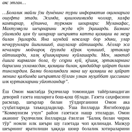
акс этган…
…Болалик майли ўзи дунёнинг турли информатив оқимларига
ошуфта этади. Эсимда, қишлоғимизда чоллар, халфа
кампирлар, кўпинча, туркман шоирлари: Муланафас,
Махтумқули шеърларини жуда кўп ўқишарди. Бизнинг
уйимизда ҳам бу шоирлар шеърияти катта қизиқиш ва меҳр
билан ўқиларди. Яна шундай кексалар бор эдики, улар
кечқурунлари йиғилишиб, ашулалар айтишарди. Аёллар эса
кечалари мойчироқ ёруғида кўрак чувишиб, эртаклар
айтишарди, халқ қўшиқларини куйлашарди. Мен, мактаб
ёшига кирмаган бола, бу сеҳрли куй, қўшиқ, эртакларнинг
барисини ухламасдан, қизиқиш билан, қандайдир ҳайрат билан
тинглардим. Балки болаликдаги мана шу қизиқиш ва ҳайрат
менинг қалбимда шеъриятга бўлган улкан муҳаббат ҳиссининг
илк куртакларини уйғотгандир”.
Ёш Омон мактабда ўқувчилар томонидан тайёрланадиган
деворий газета ишларига бош-қош бўлади. Газета саҳифасини
расмлар, шеърлар билан тўлдирганини Омон ака
суҳбатларида таъкидладилар. Ўша йилларда Янгибозорда
“Коммунизм учун” район газетаси нашр этиларди. Омон
аканинг ўқувчилик йилларида ёзилган “Балиқ билан чирик
тўр” номли илк шеъри шу газетада чоп қилинади. Мазкур
шеърнинг яратилиши ҳақида шоир болалик хотираларини