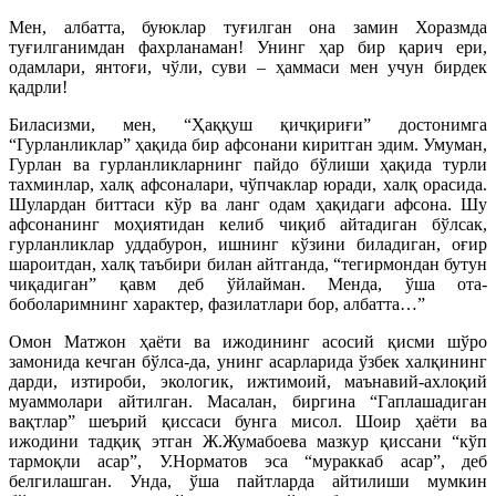
Мен, албатта, буюклар туғилган она замин Хоразмда
туғилганимдан фахрланаман! Унинг ҳар бир қарич ери,
одамлари, янтоғи, чўли, суви – ҳаммаси мен учун бирдек
қадрли!
Биласизми, мен, “Ҳаққуш қичқириғи” достонимга
“Гурланликлар” ҳақида бир афсонани киритган эдим. Умуман,
Гурлан ва гурланликларнинг пайдо бўлиши ҳақида турли
тахминлар, халқ афсоналари, чўпчаклар юради, халқ орасида.
Шулардан биттаси кўр ва ланг одам ҳақидаги афсона. Шу
афсонанинг моҳиятидан келиб чиқиб айтадиган бўлсак,
гурланликлар уддабурон, ишнинг кўзини биладиган, оғир
шароитдан, халқ таъбири билан айтганда, “тегирмондан бутун
чиқадиган” қавм деб ўйлайман. Менда, ўша ота-
боболаримнинг характер, фазилатлари бор, албатта…”
Омон Матжон ҳаёти ва ижодининг асосий қисми шўро
замонида кечган бўлса-да, унинг асарларида ўзбек халқининг
дарди, изтироби, экологик, ижтимоий, маънавий-ахлоқий
муаммолари айтилган. Масалан, биргина “Гаплашадиган
вақтлар” шеърий қиссаси бунга мисол. Шоир ҳаёти ва
ижодини тадқиқ этган Ж.Жумабоева мазкур қиссани “кўп
тармоқли асар”, У.Норматов эса “мураккаб асар”, деб
белгилашган. Унда, ўша пайтларда айтилиши мумкин