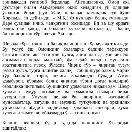
эринмасдан гапириб бердилар. Айтишларича, Омон ака
дўстлари билан Амударёдан оқиб келадиган уй олдидан
ўтадиган ёпдан (сув йўли, каналдан кичикроқ сув йўли
Хоразмда ёп дейилади. – М.Қ.) ёз кунлари балиқ тутишади.
Дарё сувидан ичиб, чанқоғини босишади. Ёп ва шу ердаги
балиқ ови ҳақидаги болалик кунлари натижасида “Балиқ
билан чириган тўр” шеъри ёзилади.
Шеърда тўрга илинган балиқ ва чириган тўр мулоқот қилади.
Бу услуб ёш Омоннинг болаларча бадиий тафаккури,
фантазиясини акс эттирган бўлса, айни пайтда, ўзи англаб-
англамаган ҳолда мажозий, фалсафий шеър намунасини
яратганлигига гувоҳ бўласиз. Чирик тўр – чириган тузум
рамзи бўлса, тўрга илинган балиқ – собиқ шўро одами. Чирик
тўр балиқни тезроқ овчига етказмоқчи бўлади. Аммо
уддабурон, қўрқмас балиқ чириган тўрни доғда қолдириб,
озодликка интилади. Бу ишнинг уддасидан чиқади ҳам. Шеър
хулосаси чуқур оптимизм ва гуманизм ғоялари билан
суғорилган. Умуман шеърда ёш шоирнинг ижтимоий
муносабатлар, эзгулик ва ёвузлик, тутқунлик ва эркинлик
ўртасидаги абадий зиддиятлар ҳақидаги таъсирли ҳукм-
хулосаси тимсолли образларда ўз аксини топган.
Келинг, яхшиси булар ҳақида шоирнинг ўзларидан
эшитайлик: