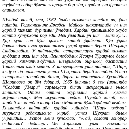
туфайли содир бўлган жароҳат бор эди, шундан уни фронтга
олишмаган.
Шундай қилиб, мен, 1962 йилда хизматга кетдим ва, ўша
пайтда, Германиянинг Дрезден, Майсен шаҳарларида уч йил
ҳарбий хизмат бурчимни ўтадим. Ҳарбий қисмимизда жуда
катта кутубхона бор эди. Мен ўйладим: уч йил – минг кун…
Ҳар куни сал бўш қолсам, китоб ўқийман. Кўп ўқиш
болаликдаги ички қизиқишимга руҳий қувват берди. Шеърлар
ёзабошладим. У пайтларда, аспирантларга ҳарбий хизмат
муддати икки йил эди. Ленинободлик Исоқул Тўрақулов деган
ҳарбий хизматчи-дўстим шеъримдан бир-икки дастасини
Тошкентга олиб кетди. У шеърларимни ўша пайтда, “Шарқ
юлдузи”да ишлаётган устоз Шуҳратга бериб кетибди. Устоз
эҳтиромли эътибори билан, бирга ишлашаётган Ҳусниддин
Шариповга оқ йўл ёздириб, 1965 йилнинг 6 сон (июнь)ида
“Солдат ўйлари” сарлавҳаси билан шеърларимни эълон
этишган. Отам битта журнални ҳарбий қисмга
жўнатганлар. Мен журнални олдим. Шундай қилиб, мен
ҳарбий хизматдан шоир Омон Матжон бўлиб қайтиб келдим.
Хизматдан қайтишда ҳарбий кийимда “Шарқ юлдузи”
журнали редакциясига кириб, устоз Шуҳрат билан
учрашдим… Устоз мени қучоқлаб: “А-ай, солдат гонорар
олдингми?” дедилар… Мен Хоразмга – уйга – Боғолонга
эртасига ярим кечаси етиб бордим… Мен устоз Шуҳратнинг