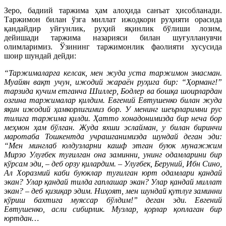
Зеро, бадиий таржима ҳам алоҳида санъат ҳисобланади.
Таржимон билан ўзга миллат ижодкори руҳияти орасида
қандайдир уйғунлик, руҳий яқинлик бўлиши лозим,
дейишади таржима назарияси билан шуғулланувчи
олимларимиз. Ўзининг таржимонлик фаолияти хусусида
шоир шундай дейди:
“Таржималарга келсак, мен жуда уста таржимон эмасман.
Муайян вақт учун, ижодий жараён руҳига бир: “Ҳорманг!”
тарзида кучим етганча Шиллер, Бодлер ва бошқа шоирлардан
озгина таржималар қилдим. Евгений Евтушенко билан жуда
яқин ижодий ҳамкорлигимиз бор. У менинг шеърларимни рус
тилига таржима қилди. Ҳатто хонадонимизда бир неча бор
меҳмон ҳам бўлган. Жуда яхши эслайман, у билан биринчи
маротаба Тошкентда учрашганимизда шундай деган эди:
“Мен минглаб юлдузларни кашф этган буюк мунажжим
Мирзо Улуғбек туғилган она заминни, унинг одамларини бир
кўрсам эди, – деб орзу қилардим. – Улуғбек, Беруний, Ибн Сино,
Ал Хоразмий каби буюклар туғилган юрт одамлари қандай
экан? Улар қандай тилда гаплашар экан? Улар қандай миллат
экан? – деб қизиқар эдим. Ниҳоят, мен шундай қутлуғ заминни
кўриш бахтига муяссар бўлдим!” деган эди. Евгений
Евтушенко, асли сибирлик. Музлар, қорлар қоплаган бир
юртдан…