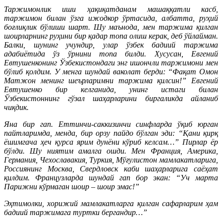
Таржимонлик иши ҳақиқатданам машаққатли касб,
таржимон билан ўзга ижодкор ўртасида, албатта, руҳий
боғлиқлик бўлиши шарт. Шу маънода, мен таржима қилган
шоирларнинг руҳини бир қадар топа олиш керак, деб ўйлайман.
Балки, шунинг учундир, улар ўзбек бадиий таржима
адабиётида ўз ўрнини топа билди. Хусусан, Евгений
Евтушенконинг Ўзбекистондаги энг ишончли таржимони мен
бўлиб қолдим. У менга шундай ваколат берди: “Фақат Омон
Матжон менинг шеърларимни таржима қилсин!” Евгений
Евтушенко бир келганида, унинг истаги билан
Ўзбекистоннинг гўзал шаҳарларини биргаликда айланиб
чиқдик.
Яна бир гап. Еттинчи-саккизинчи синфларда ўқиб юрган
пайтларимда, менда, бир орзу пайдо бўлган эди: “Қани қирқ
ёшимгача ҳеч қурса ярим дунёни кўриб келсам…” Пирлар ёр
бўлди. Шу ниятим амалга ошди. Мен Франция, Америка,
Германия, Чехославакия, Туркия, Мўғулистон мамлакатларига,
Россиянинг Москва, Свердловск каби шаҳарларига саёҳат
қилдим. Французларда шундай гап бор экан: “Уч марта
Парижни кўрмаган шоир – шоир эмас!”
Эҳтимолки, хорижий мамлакатларга қилган сафарларим ҳам
бадиий таржимага туртки бергандир…”