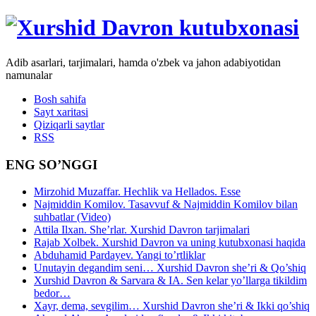
Adib asarlari, tarjimalari, hamda o'zbek va jahon adabiyotidan
namunalar
Bosh sahifa
Sayt xaritasi
Qiziqarli saytlar
RSS
ENG SO’NGGI
Mirzohid Muzaffar. Hechlik va Hellados. Esse
Najmiddin Komilov. Tasavvuf & Najmiddin Komilov bilan
suhbatlar (Video)
Attila Ilxan. She’rlar. Xurshid Davron tarjimalari
Rajab Xolbek. Xurshid Davron va uning kutubxonasi haqida
Abduhamid Pardayev. Yangi to’rtliklar
Unutayin degandim seni… Xurshid Davron she’ri & Qo’shiq
Xurshid Davron & Sarvara & IA. Sen kelar yo’llarga tikildim
bedor…
Xayr, dema, sevgilim… Xurshid Davron she’ri & Ikki qo’shiq