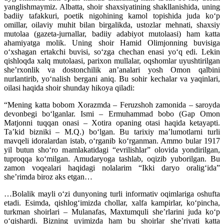
yanglishmaymiz. Albatta, shoir shaxsiyatining shakllanishida, uning
badiiy tafakkuri, poetik nigohining kamol topishida juda ko‘p
omillar, oilaviy muhit bilan birgalikda, ustozlar mehnati, shaxsiy
mutolaa (gazeta-jurnallar, badiiy adabiyot mutolaasi) ham katta
ahamiyatga molik. Uning shoir Hamid Olimjonning buvisiga
o‘xshagan ertakchi buvisi, so‘zga chechan enasi yo‘q edi. Lekin
qishloqda xalq mutolaasi, parixon mullalar, oqshomlar uyushtirilgan
she’rxonlik va dostonchilik an’analari yosh Omon qalbini
nurlantirib, yo‘nalish bergani aniq. Bu sohir kechalar va yaqinlari,
oilasi haqida shoir shunday hikoya qiladi:
“Mening katta bobom Xorazmda – Feruzshoh zamonida – saroyda
devonbegi bo‘lganlar. Ismi – Ermuhammad bobo (Gap Omon
Matjonni tuqqan onasi – Xotira opaning otasi haqida ketayapti.
Ta’kid bizniki – M.Q.) bo‘lgan. Bu tarixiy ma’lumotlarni turli
mavqeli idoralardan istab, o‘rganib ko‘rganman. Ammo bular 1917
yil butun sho‘ro mamlakatidagi “evrilishlar” olovida yondirilgan,
tuproqqa ko‘milgan. Amudaryoga tashlab, oqizib yuborilgan. Bu
zamon voqealari haqidagi nolalarim “Ikki daryo oralig‘ida”
she’rimda biroz aks etgan…
…Bolalik mayli o‘zi dunyoning turli informativ oqimlariga oshufta
etadi. Esimda, qishlog‘imizda chollar, xalfa kampirlar, ko‘pincha,
turkman shoirlari – Mulanafas, Maxtumquli she’rlarini juda ko‘p
o‘qishardi. Bizning uyimizda ham bu shoirlar she’riyati katta