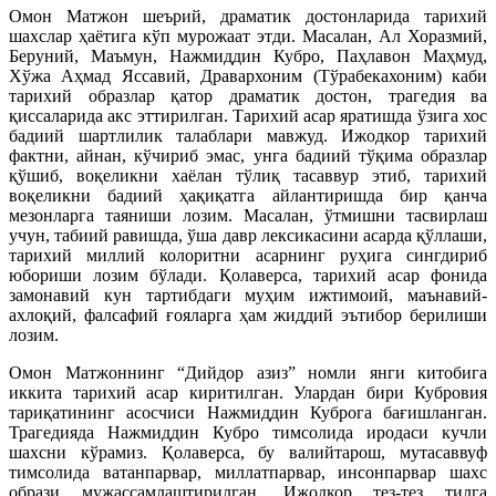
Омон Матжон шеърий, драматик достонларида тарихий
шахслар ҳаётига кўп мурожаат этди. Масалан, Ал Хоразмий,
Беруний, Маъмун, Нажмиддин Кубро, Паҳлавон Маҳмуд,
Хўжа Аҳмад Яссавий, Дравархоним (Тўрабекахоним) каби
тарихий образлар қатор драматик достон, трагедия ва
қиссаларида акс эттирилган. Тарихий асар яратишда ўзига хос
бадиий шартлилик талаблари мавжуд. Ижодкор тарихий
фактни, айнан, кўчириб эмас, унга бадиий тўқима образлар
қўшиб, воқеликни хаёлан тўлиқ тасаввур этиб, тарихий
воқеликни бадиий ҳақиқатга айлантиришда бир қанча
мезонларга таяниши лозим. Масалан, ўтмишни тасвирлаш
учун, табиий равишда, ўша давр лексикасини асарда қўллаши,
тарихий миллий колоритни асарнинг руҳига сингдириб
юбориши лозим бўлади. Қолаверса, тарихий асар фонида
замонавий кун тартибдаги муҳим ижтимоий, маънавий-
ахлоқий, фалсафий ғояларга ҳам жиддий эътибор берилиши
лозим.
Омон Матжоннинг “Дийдор азиз” номли янги китобига
иккита тарихий асар киритилган. Улардан бири Кубровия
тариқатининг асосчиси Нажмиддин Куброга бағишланган.
Трагедияда Нажмиддин Кубро тимсолида иродаси кучли
шахсни кўрамиз. Қолаверса, бу валийтарош, мутасаввуф
тимсолида ватанпарвар, миллатпарвар, инсонпарвар шахс
образи мужассамлаштирилган. Ижодкор тез-тез тилга