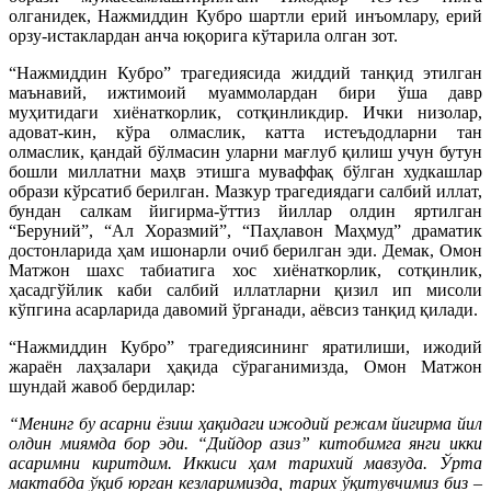
олганидек, Нажмиддин Кубро шартли ерий инъомлару, ерий
орзу-истаклардан анча юқорига кўтарила олган зот.
“Нажмиддин Кубро” трагедиясида жиддий танқид этилган
маънавий, ижтимоий муаммолардан бири ўша давр
муҳитидаги хиёнаткорлик, сотқинликдир. Ички низолар,
адоват-кин, кўра олмаслик, катта истеъдодларни тан
олмаслик, қандай бўлмасин уларни мағлуб қилиш учун бутун
бошли миллатни маҳв этишга муваффақ бўлган худкашлар
образи кўрсатиб берилган. Мазкур трагедиядаги салбий иллат,
бундан салкам йигирма-ўттиз йиллар олдин яртилган
“Беруний”, “Ал Хоразмий”, “Паҳлавон Маҳмуд” драматик
достонларида ҳам ишонарли очиб берилган эди. Демак, Омон
Матжон шахс табиатига хос хиёнаткорлик, сотқинлик,
ҳасадгўйлик каби салбий иллатларни қизил ип мисоли
кўпгина асарларида давомий ўрганади, аёвсиз танқид қилади.
“Нажмиддин Кубро” трагедиясининг яратилиши, ижодий
жараён лаҳзалари ҳақида сўраганимизда, Омон Матжон
шундай жавоб бердилар:
“Менинг бу асарни ёзиш ҳақидаги ижодий режам йигирма йил
олдин миямда бор эди. “Дийдор азиз” китобимга янги икки
асаримни киритдим. Иккиси ҳам тарихий мавзуда. Ўрта
мактабда ўқиб юрган кезларимизда, тарих ўқитувчимиз биз –