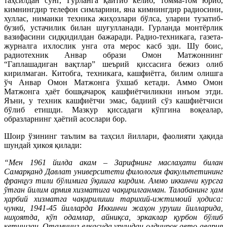
таҳсилдан сўнг, Гурланга қайтиб келиб, томма-том юриб,
кимнингдир телефон симларини, яна кимнингдир радиосини,
хуллас, нимаики техника жиҳозлари бўлса, уларни тузатиб-
бузиб, устачилик билан шуғулланади. Гурланда монтёрлик
вазифасини сидқидилдан бажаради. Радио-техникага, газета-
журналга ихлослик унга ота мерос касб эди. Шу боис,
радиотехник Анвар образи Омон Матжоннинг
“Гаплашадиган вақтлар” шеърий қиссасига бежиз олиб
кирилмаган. Китобга, техникага, кашфиётга, билим олишга
ўч Анвар Омон Матжонга ўхшаб кетади. Аммо Омон
Матжонга ҳаёт бошқачароқ кашфиётчиликни инъом этди.
Яъни, у техник кашфиётчи эмас, бадиий сўз кашфиётчиси
бўлиб етишди. Мазкур қиссадаги кўпгина воқеалар,
образларнинг ҳаётий асослари бор.
Шоир ўзининг таълим ва таҳсил йиллари, фаолияти ҳақида
шундай ҳикоя қилади:
“Мен 1961 йилда акам – Зарифнинг маслаҳати билан
Самарқанд Давлат университети филология факультетининг
француз тили бўлимига ўқишга кирдим. Аммо иккинчи курсга
ўтган йилим армия хизматига чақирилганман. Талабанинг ҳам
ҳарбий хизматга чақирилиши тарихий-ижтимоий ҳодиса:
чунки, 1941-45 йилларда Иккинчи жаҳон уруши йилларида,
ниҳоятда, кўп одамлар, айниқса, эркаклар қурбон бўлиб
кетишган. Отамнинг елкасида урушдан олдинроқ авто-авария