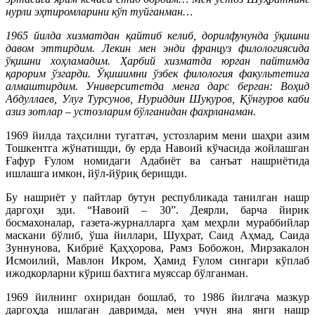
нурли эҳтиромларини кўп туйганман…
1965 йилда хизматдан қайтиб келиб, дорилфунунда ўқишни
давом эттирдим. Лекин мен энди француз филологиясида
ўқишни хоҳламадим. Ҳарбий хизматда юрган пайтимда
қарорим ўзгарди. Ўқишимни ўзбек филология факультетига
алмаштирдим. Университетда менга дарс берган: Воҳид
Абдуллаев, Улуғ Турсунов, Нуриддин Шукуров, Қўнғуров каби
азиз зотлар – устозларим бўлганидан фахрланаман.
1969 йилда таҳсилни тугатгач, устозларим мени шаҳри азим
Тошкентга жўнатишди, бу ерда Навоий кўчасида жойлашган
Ғафур Ғулом номидаги Адабиёт ва санъат нашриётида
ишлашга имкон, йўл-йўриқ беришди.
Бу нашриёт у пайтлар бутун республикада танилган нашр
даргоҳи эди. “Навоий – 30”. Деярли, барча йирик
босмахоналар, газета-журналларга ҳам меҳрли мураббийлар
маскани бўлиб, ўша йиллари, Шуҳрат, Саид Аҳмад, Саида
Зуннунова, Кибриё Қаҳҳорова, Рамз Бобожон, Мирзакалон
Исмоилий, Мавлон Икром, Ҳамид Ғулом сингари кўплаб
ижодкорларни кўриш бахтига муяссар бўлганман.
1969 йилнинг охиридан бошлаб, то 1986 йилгача мазкур
даргоҳда ишлаган давримда, мен учун яна янги нашр