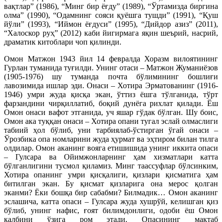
вақтлар” (1986), “Минг бир ёғду” (1989), “Ўртамизда биргина
олма” (1990), “Одамнинг сояси қуёшга тушди” (1991), “Қуш
йўли” (1993), “Иймон ёғдуси” (1995), “Дийдор азиз” (2011),
“Халоскор руҳ” (2012) каби йигирмага яқин шеърий, насрий,
драматик китоблари чоп қилинди.
Омон Матжон 1943 йил 14 февралда Хоразм вилоятининг
Гурлан туманида туғилди. Унинг отаси – Матжон Жуманиёзов
(1905-1976) шу туманда почта бўлимининг бошлиғи
лавозимида ишлар эди. Онаси – Хотира Эрматованинг (1916-
1946) умри жуда қисқа экан, ўттиз ёшга тўлганида, тўрт
фарзандини чирқиллатиб, боқий дунёга рихлат қилади. Ёш
Омон онаси вафот этганида, уч яшар гўдак бўлган. Шу боис,
Омон ака туққан онаси – Хотира опани тугал эслай олмаслиги
табиий ҳол бўлиб, уни тарбиялаб-ўстирган ўгай онаси –
Ўрозбика опа номларини жуда ҳурмат ва эҳтиром билан тилга
олдилар. Омон аканинг вояга етишишида унинг иккита опаси
– Гулсара ва Ойимжонларнинг ҳам хизматлари катта
бўлганлигини тусмол қиламиз. Минг таассуфлар бўлсинким,
Хотира опанинг умри қисқалиги, қизлари қисматига ҳам
битилган экан. Бу қисмат қизларига она мерос қолган
эканми? Ёки бошқа бир сабабми? Билмадик… Омон аканинг
эслашича, катта опаси – Гулсара жуда хушрўй, келишган қиз
бўлиб, унинг нафис, ғоят билимдонлиги, одоби ёш Омон
қалбини ўзига ром этади. Опасининг мактаб