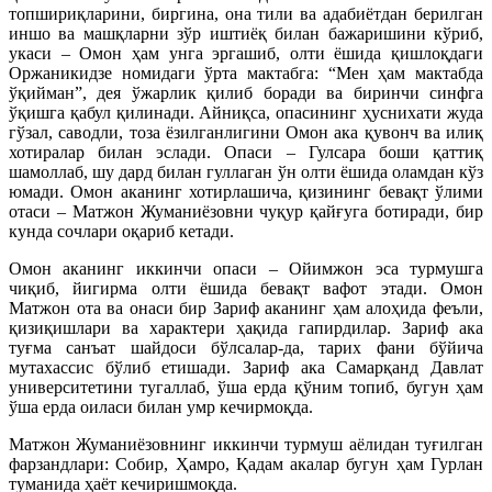
топшириқларини, биргина, она тили ва адабиётдан берилган
иншо ва машқларни зўр иштиёқ билан бажаришини кўриб,
укаси – Омон ҳам унга эргашиб, олти ёшида қишлоқдаги
Оржаникидзе номидаги ўрта мактабга: “Мен ҳам мактабда
ўқийман”, дея ўжарлик қилиб боради ва биринчи синфга
ўқишга қабул қилинади. Айниқса, опасининг ҳуснихати жуда
гўзал, саводли, тоза ёзилганлигини Омон ака қувонч ва илиқ
хотиралар билан эслади. Опаси – Гулсара боши қаттиқ
шамоллаб, шу дард билан гуллаган ўн олти ёшида оламдан кўз
юмади. Омон аканинг хотирлашича, қизининг бевақт ўлими
отаси – Матжон Жуманиёзовни чуқур қайғуга ботиради, бир
кунда сочлари оқариб кетади.
Омон аканинг иккинчи опаси – Ойимжон эса турмушга
чиқиб, йигирма олти ёшида бевақт вафот этади. Омон
Матжон ота ва онаси бир Зариф аканинг ҳам алоҳида феъли,
қизиқишлари ва характери ҳақида гапирдилар. Зариф ака
туғма санъат шайдоси бўлсалар-да, тарих фани бўйича
мутахассис бўлиб етишади. Зариф ака Самарқанд Давлат
университетини тугаллаб, ўша ерда қўним топиб, бугун ҳам
ўша ерда оиласи билан умр кечирмоқда.
Матжон Жуманиёзовнинг иккинчи турмуш аёлидан туғилган
фарзандлари: Собир, Ҳамро, Қадам акалар бугун ҳам Гурлан
туманида ҳаёт кечиришмоқда.