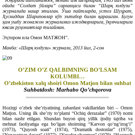
“Юқорида айтганимдек, менинг илк шеърларим, 1965 йил июнь
ойида “Солдат ўйлари” сарлавҳаси билан “Шарқ юлдузи”
журналида нашр этилган. Ўша пайтларда, устоз Шуҳрат,
Ҳусниддин Шариповлар кўп эътибор билан қарашган. Бугун
ҳам ушбу жонажон журналимиз ижодкорларига, ўқувчиларига
юксак руҳониятлар тилайман.
Эҳтиром ила Омон МАТЖОН”.
Манба: «Шарқ юлдузи» журнали, 2013 йил, 2-сон
O’ZIM O’Z QALBIMNING BO’LSAM
KOLUMBI…
O’zbekiston xalq shoiri Omon Matjon bilan suhbat
Suhbatdosh: Marhabo Qo’chqorova
Hozirgi o‘zbek she’riyatining zabardast vakillaridan biri – Omon
Matjon. Uning ilk she’riy to‘plami “Ochiq derazalar” (1970) nomi
bilan nashr etilgan. Shundan buyon qirq yillik ijodiy tajriba va
mehnat faoliyatiga ega bo‘lgan shoirning “Karvon qo‘ng‘irog‘i”
(1973), “Quyosh soati” (1974), “Dramatik dostonlar” (1975),
“Yonayotgan daraxt” (1977), “Yarador chaqmoq” (1979), “Haqqush