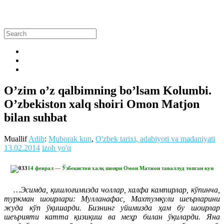
O’zim o’z qalbimning bo’lsam Kolumbi.
O’zbekiston xalq shoiri Omon Matjon
bilan suhbat
Muallif
Adib
:
Muborak kun
,
O'zbek tarixi, adabiyoti va madaniyati
13.02.2014
izoh yo'q
14 феврал — Ўзбекистон халқ шоири Омон Матжон таваллуд топган кун
…Эсимда, қишлоғимизда чоллар, халфа кампирлар, кўпинча,
туркман шоирлари: Мулланафас, Махтумқули шеърларини
жуда кўп ўқишарди. Бизнинг уйимизда ҳам бу шоирлар
шеърияти катта қизиқиш ва меҳр билан ўқиларди. Яна