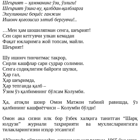
Шеърият – ҳамманинг ўзи, ўзлиги!
Шеърият ўзинг-ку, қалбдан-қалбларга
Эзгуликнинг беқиёс ганжин
Ишонч қоғозисиз элтиб бергувчи!..
…Мен ҳам шошиляпман сенга, шеърият!
Сен сари кетгувчи улкан кемадан
Фақат юкларимга жой топсам, майли.
Шеърият!
Шу ишонч тинчитмас такрор,
Сирли кашфлар сари судрар солимни.
Сенга содиқлигим байроғи шулки,
Ҳар гал,
Ҳар шеъримда,
Ҳар тепганда қалб –
Ўзим ўз қалбимнинг бўлсам Колумби.
Ҳа, атоқли шоир Омон Матжон табиий равишда, ўз
қалбининг кашфиётчиси – Колумби бўлди!
Омон ака сизни илк бор ўзбек халқига танитган “Шарқ
юлдузи” журнали таҳририяти ва мухлисларингизга
тилакларингизни изҳор этсангиз!