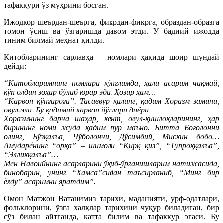
тафаккури ўз муҳрини босган.
Ижодкор шеърдан-шеърга, фикрдан-фикрга, образдан-образга
томон ўсиш ва ўзгаришда давом этди. У бадиий ижодда
тиним билмай меҳнат қилди.
Китобларининг сарлавҳа – номлари ҳақида шоир шундай
дейди:
“Китобларимнинг номлари кўнглимда, ҳали асарим чиқмай,
кўп олдин зоҳир бўлиб юрар эди. Ҳозир ҳам…
“Карвон қўнғироғи”. Тасаввур қилинг, қадим Хоразм замини,
овул-эли. Бу қадимий карвон йўллари диёри…
Хоразмнинг барча шаҳар, кент, овул-қишлоқларининг, ҳар
бирининг номи жуда қадим пур маъно. Битта Боғолонни
олинг, Бўзқалъа, Чўболончи, Дўсимбий, Мискин бобо…
Амударёнинг “орқа” – шимоли “Қирқ қиз”, “Тупроққалъа”,
“Элликқалъа”…
Мен Навоийнинг асарларини ўқиб-ўрганишларим натижасида,
бинобарин, унинг “Хамса”сидан таъсирланиб, “Минг бир
ёғду” асаримни яратдим”.
Омон Матжон Ватанимиз тарихи, маданияти, урф-одатлари,
фольклорини, ўзга халқлар тарихини чуқур биладиган, бир
сўз билан айтганда, катта билим ва тафаккур эгаси. Бу