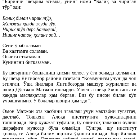
“Биринчи шеърим эсимда, унинг номи “Балиқ ва чириган
тўр” эди:
Балиқ билан чирик тўр,
Жанжал қилди жуда зўр.
Чирик тўр дер: Балиқвой,
Ишинг чатоқ, ҳолинг вой…
Сени ўраб оламан
Ва халтамга соламан.
Овчига етказаман,
Кунингни битказаман.
Бу шеърнинг бошланиш қисми холос, у ёғи эсимда қолмаган.
Бу шеър Янгибозор райони газетаси “Коммунизм учун”да чоп
этилган. Ўша йиллари Янгибозорда машҳур журналист ва
шоир Дўстжон Матжон ишларди. У менга шеър ёзиш санъати
ҳақида маслаҳатлар ҳам берган. Биз бу инсон билан кўп
учрашганмиз. У болалар шоири ҳам эди”.
Омон Матжон ота касбини эгаллаш учун мактабни тугатгач,
дастлаб, Тошкент Алоқа институтига ҳужжатларини
топширади. Бир ҳужжат туфайли, бу олийгоҳ талабаси бўлиш
шарафига муяссар бўла олмайди. Сўнгра, шу институт
қошидаги Алоқа билим юртига ўқишга киради. Бир йиллик