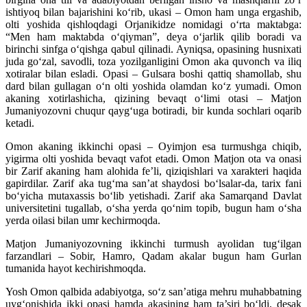
ishtiyoq bilan bajarishini ko‘rib, ukasi – Omon ham unga ergashib,
olti yoshida qishloqdagi Orjanikidze nomidagi o‘rta maktabga:
“Men ham maktabda o‘qiyman”, deya o‘jarlik qilib boradi va
birinchi sinfga o‘qishga qabul qilinadi. Ayniqsa, opasining husnixati
juda go‘zal, savodli, toza yozilganligini Omon aka quvonch va iliq
xotiralar bilan esladi. Opasi – Gulsara boshi qattiq shamollab, shu
dard bilan gullagan o‘n olti yoshida olamdan ko‘z yumadi. Omon
akaning xotirlashicha, qizining bevaqt o‘limi otasi – Matjon
Jumaniyozovni chuqur qayg‘uga botiradi, bir kunda sochlari oqarib
ketadi.
Omon akaning ikkinchi opasi – Oyimjon esa turmushga chiqib,
yigirma olti yoshida bevaqt vafot etadi. Omon Matjon ota va onasi
bir Zarif akaning ham alohida fe’li, qiziqishlari va xarakteri haqida
gapirdilar. Zarif aka tug‘ma san’at shaydosi bo‘lsalar-da, tarix fani
bo‘yicha mutaxassis bo‘lib yetishadi. Zarif aka Samarqand Davlat
universitetini tugallab, o‘sha yerda qo‘nim topib, bugun ham o‘sha
yerda oilasi bilan umr kechirmoqda.
Matjon Jumaniyozovning ikkinchi turmush ayolidan tug‘ilgan
farzandlari – Sobir, Hamro, Qadam akalar bugun ham Gurlan
tumanida hayot kechirishmoqda.
Yosh Omon qalbida adabiyotga, so‘z san’atiga mehru muhabbatning
uyg‘o­ni­shida ikki opasi hamda akasining ham ta’siri bo‘ldi, desak