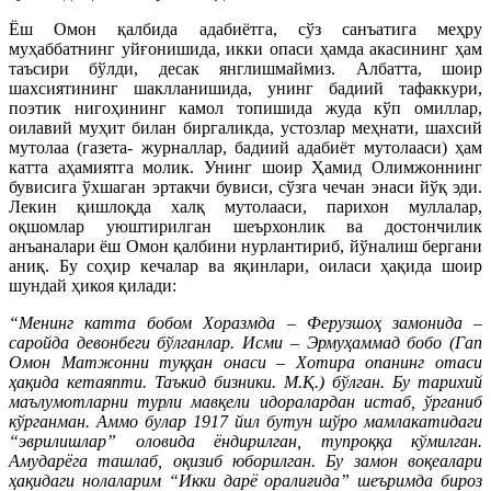
Ёш Омон қалбида адабиётга, сўз санъатига меҳру
муҳаббатнинг уйғонишида, икки опаси ҳамда акасининг ҳам
таъсири бўлди, десак янглишмаймиз. Албатта, шоир
шахсиятининг шаклланишида, унинг бадиий тафаккури,
поэтик нигоҳининг камол топишида жуда кўп омиллар,
оилавий муҳит билан биргаликда, устозлар меҳнати, шахсий
мутолаа (газета- журналлар, бадиий адабиёт мутолааси) ҳам
катта аҳамиятга молик. Унинг шоир Ҳамид Олимжоннинг
бувисига ўхшаган эртакчи бувиси, сўзга чечан энаси йўқ эди.
Лекин қишлоқда халқ мутолааси, парихон муллалар,
оқшомлар уюштирилган шеърхонлик ва достончилик
анъаналари ёш Омон қалбини нурлантириб, йўналиш бергани
аниқ. Бу соҳир кечалар ва яқинлари, оиласи ҳақида шоир
шундай ҳикоя қилади:
“Менинг катта бобом Хоразмда – Ферузшоҳ замонида –
саройда девонбеги бўлганлар. Исми – Эрмуҳаммад бобо (Гап
Омон Матжонни туққан онаси – Хотира опанинг отаси
ҳақида кетаяпти. Таъкид бизники. М.Қ.) бўлган. Бу тарихий
маълумотларни турли мавқели идоралардан истаб, ўрганиб
кўрганман. Аммо булар 1917 йил бутун шўро мамлакатидаги
“эврилишлар” оловида ёндирилган, тупроққа кўмилган.
Амударёга ташлаб, оқизиб юборилган. Бу замон воқеалари
ҳақидаги нолаларим “Икки дарё оралиғида” шеъримда бироз