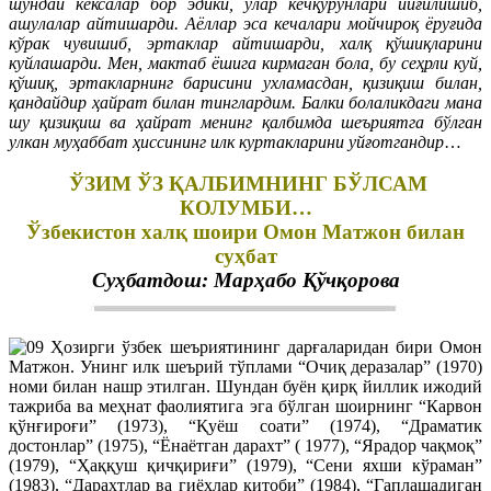
шундай кексалар бор эдики, улар кечқурунлари йиғилишиб,
ашулалар айтишарди. Аёллар эса кечалари мойчироқ ёруғида
кўрак чувишиб, эртаклар айтишарди, халқ қўшиқларини
куйлашарди. Мен, мактаб ёшига кирмаган бола, бу сеҳрли куй,
қўшиқ, эртакларнинг барисини ухламасдан, қизиқиш билан,
қандайдир ҳайрат билан тинглардим. Балки болаликдаги мана
шу қизиқиш ва ҳайрат менинг қалбимда шеъриятга бўлган
улкан муҳаббат ҳиссининг илк куртакларини уйғотгандир
…
ЎЗИМ ЎЗ ҚАЛБИМНИНГ БЎЛСАМ
КОЛУМБИ…
Ўзбекистон халқ шоири Омон Матжон билан
суҳбат
Суҳбатдош: Марҳабо Қўчқорова
Ҳозирги ўзбек шеъриятининг дарғаларидан бири Омон
Матжон. Унинг илк шеърий тўплами “Очиқ деразалар” (1970)
номи билан нашр этилган. Шундан буён қирқ йиллик ижодий
тажриба ва меҳнат фаолиятига эга бўлган шоирнинг “Карвон
қўнғироғи” (1973), “Қуёш соати” (1974), “Драматик
достонлар” (1975), “Ёнаётган дарахт” ( 1977), “Ярадор чақмоқ”
(1979), “Ҳаққуш қичқириғи” (1979), “Сени яхши кўраман”
(1983), “Дарахтлар ва гиёҳлар китоби” (1984), “Гаплашадиган