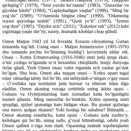
qichqirig‘i” (1979), “Seni yaxshi ko‘raman” (1983), “Daraxtlar va
giyohlar kitobi” (1984), “Gaplashadigan vaqtlar” (1986), “Ming bir
yog‘du” (1989), “O‘rtamizda birgina olma” (1990), “Odamning
soyasi quyoshga tushdi” (1991), “Qush yo‘li” (1993), “Iymon
yog‘dusi” (1995), “Diydor aziz” (2011), “Xaloskor ruh” (2012) kabi
yigirmaga yaqin she’riy, nasriy, dramatik kitoblari chop qilindi.
Omon Matjon 1943 yil 14 fevralda Xorazm vi­loya­­tining Gurlan
tumanida tug‘ildi. Uning otasi – Mat­jon Jumaniyozov (1905-1976)
shu tumanda poch­­ta bo‘limining boshlig‘i lavozimida ishlar edi.
Onasi – Xotira Erma­tovaning (1916-1946) umri juda qisqa ekan,
o‘ttiz yoshga to‘lganida to‘rt farzandini chirqillatib, boqiy dunyoga
rixlat qiladi. Yosh Omon onasi vafot etganida uch yashar go‘dak
bo‘lgan. Shu bois, Omon aka tuqqan onasi – Xotira opani tugal
eslay olmasligi tabiiy hol bo‘lib, uni tarbiyalab-o‘stirgan o‘gay onasi
– O‘rozbika opa nomlarini juda hurmat va ehtirom bilan tilga
oladilar. Omon akaning voyaga yetishida uning ikkita opasi –
Gulsara va Oyim­jonlarning ham xizmatlari katta bo‘lganligini
tusmol qilamiz. Ming taassuflar bo‘lsinkim, Xotira opaning umri
qisqaligi, qizlari qismatiga ham bitilgan ekan. Bu qismat qizlariga
ona meros qolgan ekanmi? Yoki boshqa bir sababmi? Bilmadik…
Omon akaning eslashicha, katta opasi – Gulsara juda xushro‘y,
kelishgan qiz bo‘lib, uning nafis, g‘oyat bilimdonligi, odobi yosh
Omon qalbini o‘ziga rom etadi. Opasining maktab topshiriqlarini
birgina ona tili va adabiyotdan berilgan insho va mashqlarni zo‘r