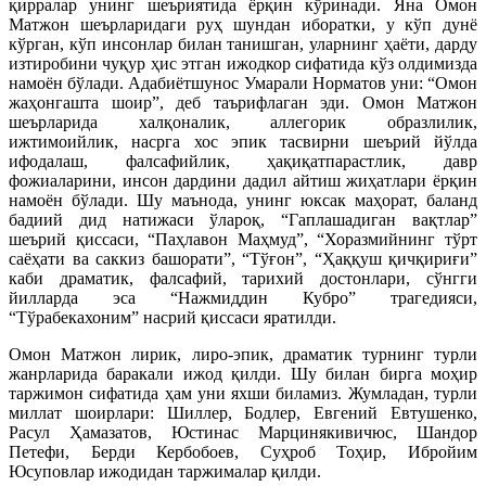
қирралар унинг шеъриятида ёрқин кўринади. Яна Омон
Матжон шеърларидаги руҳ шундан иборатки, у кўп дунё
кўрган, кўп инсонлар билан танишган, уларнинг ҳаёти, дарду
изтиробини чуқур ҳис этган ижодкор сифатида кўз олдимизда
намоён бўлади. Адабиётшунос Умарали Норматов уни: “Омон
жаҳонгашта шоир”, деб таърифлаган эди. Омон Матжон
шеърларида халқоналик, аллегорик образлилик,
ижтимоийлик, насрга хос эпик тасвирни шеърий йўлда
ифодалаш, фалсафийлик, ҳақиқатпарастлик, давр
фожиаларини, инсон дардини дадил айтиш жиҳатлари ёрқин
намоён бўлади. Шу маънода, унинг юксак маҳорат, баланд
бадиий дид натижаси ўлароқ, “Гаплашадиган вақтлар”
шеърий қиссаси, “Паҳлавон Маҳмуд”, “Хоразмийнинг тўрт
саёҳати ва саккиз башорати”, “Тўғон”, “Ҳаққуш қичқириғи”
каби драматик, фалсафий, тарихий достонлари, сўнгги
йилларда эса “Нажмиддин Кубро” трагедияси,
“Тўрабекахоним” насрий қиссаси яратилди.
Омон Матжон лирик, лиро-эпик, драматик турнинг турли
жанрларида баракали ижод қилди. Шу билан бирга моҳир
таржимон сифатида ҳам уни яхши биламиз. Жумладан, турли
миллат шоирлари: Шиллер, Бодлер, Евгений Евтушенко,
Расул Ҳамазатов, Юстинас Марцинякивичюс, Шандор
Петефи, Берди Кербобоев, Суҳроб Тоҳир, Ибройим
Юсуповлар ижодидан таржималар қилди.