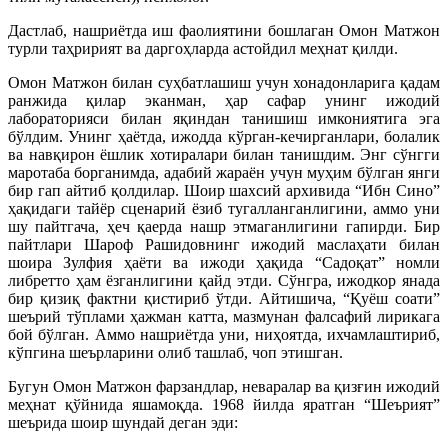
Дастлаб, нашриётда иш фаолиятини бошлаган Омон Матжон
турли таҳририят ва даргоҳларда астойдил меҳнат қилди.
Омон Матжон билан суҳбатлашиш учун хонадонларига қадам
ранжида қилар эканман, ҳар сафар унинг ижодий
лабораторияси билан яқиндан танишиш имкониятига эга
бўлдим. Унинг ҳаётда, ижодда кўрган-кечирганлари, болалик
ва навқирон ёшлик хотиралари билан танишдим. Энг сўнгги
маротаба борганимда, адабий жараён учун муҳим бўлган янги
бир гап айтиб қолдилар. Шоир шахсий архивида “Ибн Сино”
ҳақидаги тайёр сценарий ёзиб тугалланганлигини, аммо уни
шу пайтгача, ҳеч қаерда нашр этмаганлигини гапирди. Бир
пайтлари Шароф Рашидовнинг ижодий маслаҳати билан
шоира Зулфия ҳаёти ва ижоди ҳақида “Садоқат” номли
либретто ҳам ёзганлигини қайд этди. Сўнгра, ижодкор янада
бир қизиқ фактни қистириб ўтди. Айтишича, “Қуёш соати”
шеърий тўплами ҳажман катта, мазмунан фалсафий лирикага
бой бўлган. Аммо нашриётда уни, ниҳоятда, ихчамлаштириб,
кўпгина шеърларини олиб ташлаб, чоп этишган.
Бугун Омон Матжон фарзандлар, неваралар ва қизғин ижодий
меҳнат қўйнида яшамоқда. 1968 йилда яратган “Шеърият”
шеърида шоир шундай деган эди: