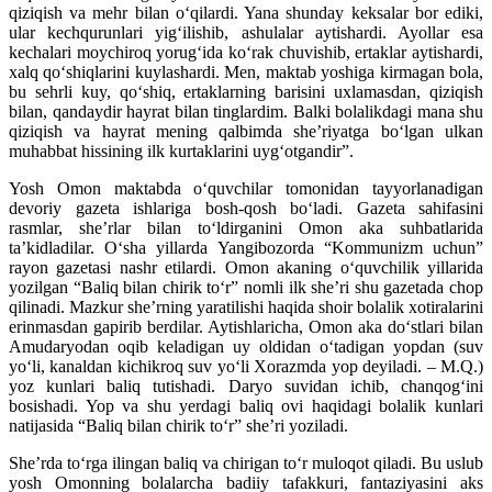
qiziqish va mehr bilan o‘qilardi. Yana shunday keksalar bor ediki,
ular kechqurunlari yig‘ilishib, ashulalar aytishardi. Ayollar esa
kechalari moychiroq yorug‘ida ko‘rak chuvishib, ertaklar aytishardi,
xalq qo‘shiqlarini kuylashardi. Men, maktab yoshiga kirmagan bola,
bu sehrli kuy, qo‘shiq, ertaklarning barisini uxlamasdan, qiziqish
bilan, qandaydir hayrat bilan tinglardim. Balki bolalikdagi mana shu
qiziqish va hayrat mening qalbimda she’riyatga bo‘lgan ulkan
muhabbat hissining ilk kurtaklarini uyg‘otgandir”.
Yosh Omon maktabda o‘quvchilar tomonidan tayyorlanadigan
devoriy gazeta ishlariga bosh-qosh bo‘ladi. Gazeta sahifasini
rasmlar, she’rlar bilan to‘ldirganini Omon aka suhbatlarida
ta’kidladilar. O‘sha yillarda Yangibozorda “Kommunizm uchun”
rayon gazetasi nashr etilardi. Omon akaning o‘quvchilik yillarida
yozilgan “Baliq bilan chirik to‘r” nomli ilk she’ri shu gazetada chop
qilinadi. Mazkur she’rning yaratilishi haqida shoir bolalik xotiralarini
erinmasdan gapirib berdilar. Aytishlaricha, Omon aka do‘stlari bilan
Amudaryodan oqib keladigan uy oldidan o‘tadigan yopdan (suv
yo‘li, kanaldan kichikroq suv yo‘li Xorazmda yop deyiladi. – M.Q.)
yoz kunlari baliq tutishadi. Daryo suvidan ichib, chanqog‘ini
bosishadi. Yop va shu yerdagi baliq ovi haqidagi bolalik kunlari
natijasida “Baliq bilan chirik to‘r” she’ri yoziladi.
She’rda to‘rga ilingan baliq va chirigan to‘r muloqot qiladi. Bu uslub
yosh Omonning bolalarcha badiiy tafakkuri, fantaziyasini aks