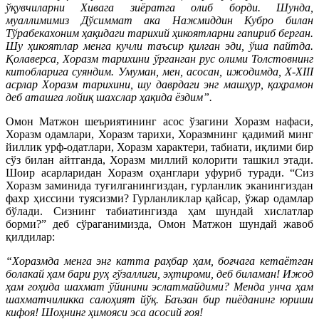
ўқувчиларни Хивага зиёратга олиб борди. Шунда,
муаллимимиз Дўсиммат ака Нажмиддин Кубро билан
Тўрабекахоним ҳақидаги тарихий ҳикоятларни гапириб берган.
Шу ҳикоятлар менга кучли таъсир қилган эди, ўша пайтда.
Қолаверса, Хоразм тарихини ўрганган рус олими Толстовнинг
китобларига суяндим. Умуман, мен, асосан, ижодимда, Х-ХIII
асрлар Хоразм тарихини, шу даврдаги энг машҳур, қаҳрамон
деб аташга лойиқ шахслар ҳақида ёздим”.
Омон Матжон шеъриятининг асос ўзагини Хоразм нафаси,
Хоразм одамлари, Хоразм тарихи, Хоразмнинг қадимий минг
йиллик урф-одатлари, Хоразм характери, табиати, иқлими бир
сўз билан айтганда, Хоразм миллий колорити ташкил этади.
Шоир асарларидан Хоразм оҳанглари уфуриб туради. “Сиз
Хоразм заминида туғилганингиздан, гурланлик эканингиздан
фахр ҳиссини туясизми? Гурланликлар қайсар, ўжар одамлар
бўлади. Сизнинг табиатингизда ҳам шундай хислатлар
борми?” деб сўраганимизда, Омон Матжон шундай жавоб
қилдилар:
“Хоразмда менга энг катта раҳбар ҳам, боғчага кетаётган
болакай ҳам бари руҳ гўзаллиги, эҳтироми, деб биламан! Ижод
ҳам гоҳида шахмат ўйинини эслатмайдими? Менда унча ҳам
шахматчиликка салоҳият йўқ. Баъзан бир пиёданинг юриши
кифоя! Шоҳнинг ҳимояси эса асосий ғоя!