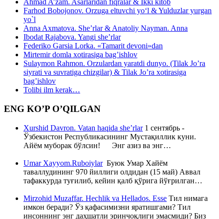
Ahmad A’zam. Asarlaridan fiqralar & Ikki kitob
Farhod Bobojonov. Orzuga eltuvchi yo‘l & Yulduzlar yurgan
yo`l
Anna Axmatova. She’rlar & Anatoliy Nayman. Anna
Ibodat Rajabova. Yangi she’rlar
Federiko Garsia Lorka. «Tamarit devoni»dan
Mirtemir domla xotirasiga bag’ishlov
Sulaymon Rahmon. Orzulardan yaratdi dunyo. (Tilak Jo’ra
siyrati va suvratiga chizgilar) & Tilak Jo’ra xotirasiga
bag’ishlov
Tolibi ilm kerak…
ENG KO’P O’QILGAN
Xurshid Davron. Vatan haqida she’rlar
1 сентябрь -
Ўзбекистон Республикасининг Мустақиллик куни.
Айём муборак бўлсин! Энг азиз ва энг…
Umar Xayyom.Ruboiylar
Буюк Умар Хайём
таваллудининг 970 йиллиги олдидан (15 май) Аввал
тафаккурда туғилиб, кейин қалб қўрига йўғрилган…
Mirzohid Muzaffar. Hechlik va Hellados. Esse
Тил нимага
имкон беради? Ўз қафасимизни яратишгами? Тил
инсоннинг энг даҳшатли эринчоқлиги эмасмиди? Биз