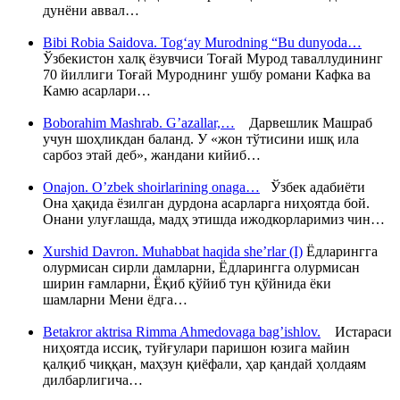
дунёни аввал…
Bibi Robia Saidova. Tog‘ay Murodning “Bu dunyoda…
Ўзбекистон халқ ёзувчиси Тоғай Мурод таваллудининг
70 йиллиги Тоғай Муроднинг ушбу романи Кафка ва
Камю асарлари…
Boborahim Mashrab. G’azallar,…
Дарвешлик Машраб
учун шоҳликдан баланд. У «жон тўтисини ишқ ила
сарбоз этай деб», жандани кийиб…
Onajon. O’zbek shoirlarining onaga…
Ўзбек адабиёти
Она ҳақида ёзилган дурдона асарларга ниҳоятда бой.
Онани улуғлашда, мадҳ этишда ижодкорларимиз чин…
Xurshid Davron. Muhabbat haqida she’rlar (I)
Ёдларингга
олурмисан сирли дамларни, Ёдларингга олурмисан
ширин ғамларни, Ёқиб қўйиб тун қўйнида ёки
шамларни Мени ёдга…
Betakror aktrisa Rimma Ahmedovaga bag’ishlov.
Истараси
ниҳоятда иссиқ, туйғулари паришон юзига майин
қалқиб чиққан, маҳзун қиёфали, ҳар қандай ҳолдаям
дилбарлигича…