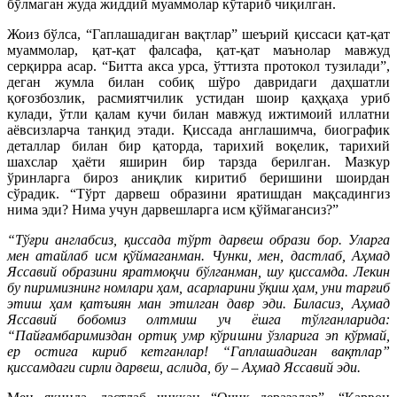
бўлмаган жуда жиддий муаммолар кўтариб чиқилган.
Жоиз бўлса, “Гаплашадиган вақтлар” шеърий қиссаси қат-қат
муаммолар, қат-қат фалсафа, қат-қат маънолар мавжуд
серқирра асар. “Битта акса урса, ўттизта протокол тузилади”,
деган жумла билан собиқ шўро давридаги даҳшатли
қоғозбозлик, расмиятчилик устидан шоир қаҳқаҳа уриб
кулади, ўтли қалам кучи билан мавжуд ижтимоий иллатни
аёвсизларча танқид этади. Қиссада англашимча, биографик
деталлар билан бир қаторда, тарихий воқелик, тарихий
шахслар ҳаёти яширин бир тарзда берилган. Мазкур
ўринларга бироз аниқлик киритиб беришини шоирдан
сўрадик. “Тўрт дарвеш образини яратишдан мақсадингиз
нима эди? Нима учун дарвешларга исм қўймагансиз?”
“Тўғри англабсиз, қиссада тўрт дарвеш образи бор. Уларга
мен атайлаб исм қўймаганман. Чунки, мен, дастлаб, Аҳмад
Яссавий образини яратмоқчи бўлганман, шу қиссамда. Лекин
бу пиримизнинг номлари ҳам, асарларини ўқиш ҳам, уни тарғиб
этиш ҳам қатъиян ман этилган давр эди. Биласиз, Аҳмад
Яссавий бобомиз олтмиш уч ёшга тўлганларида:
“Пайғамбаримиздан ортиқ умр кўришни ўзларига эп кўрмай,
ер остига кириб кетганлар! “Гаплашадиган вақтлар”
қиссамдаги сирли дарвеш, аслида, бу – Аҳмад Яссавий эди.