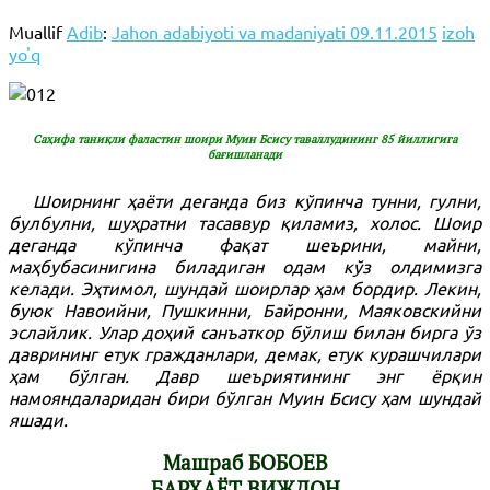
Muallif
Adib
:
Jahon adabiyoti va madaniyati
09.11.2015
izoh
yo'q
Саҳифа таниқли фаластин шоири Муин Бсису таваллудининг 85 йиллигига
бағишланади
Шоирнинг ҳаёти деганда биз кўпинча тунни, гулни,
булбулни, шуҳратни тасаввур қиламиз, холос. Шоир
деганда кўпинча фақат шеърини, майни,
маҳбубасинигина биладиган одам кўз олдимизга
келади. Эҳтимол, шундай шоирлар ҳам бордир. Лекин,
буюк Навоийни, Пушкинни, Байронни, Маяковскийни
эслайлик. Улар доҳий санъаткор бўлиш билан бирга ўз
даврининг етук гражданлари, демак, етук курашчилари
ҳам бўлган. Давр шеъриятининг энг ёрқин
намояндаларидан бири бўлган Муин Бсису ҳам шундай
яшади.
Машраб БОБОЕВ
БАРҲАЁТ ВИЖДОН