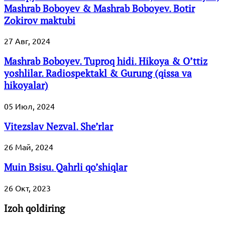
Mashrab Boboyev & Mashrab Boboyev. Botir
Zokirov maktubi
27 Авг, 2024
Mashrab Boboyev. Tuproq hidi. Hikoya & O’ttiz
yoshlilar. Radiospektakl & Gurung (qissa va
hikoyalar)
05 Июл, 2024
Vitezslav Nezval. She’rlar
26 Май, 2024
Muin Bsisu. Qahrli qo’shiqlar
26 Окт, 2023
Izoh qoldiring