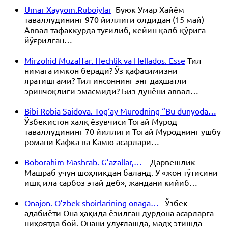
Umar Xayyom.Ruboiylar
Буюк Умар Хайём
таваллудининг 970 йиллиги олдидан (15 май)
Аввал тафаккурда туғилиб, кейин қалб қўрига
йўғрилган…
Mirzohid Muzaffar. Hechlik va Hellados. Esse
Тил
нимага имкон беради? Ўз қафасимизни
яратишгами? Тил инсоннинг энг даҳшатли
эринчоқлиги эмасмиди? Биз дунёни аввал…
Bibi Robia Saidova. Tog‘ay Murodning “Bu dunyoda…
Ўзбекистон халқ ёзувчиси Тоғай Мурод
таваллудининг 70 йиллиги Тоғай Муроднинг ушбу
романи Кафка ва Камю асарлари…
Boborahim Mashrab. G’azallar,…
Дарвешлик
Машраб учун шоҳликдан баланд. У «жон тўтисини
ишқ ила сарбоз этай деб», жандани кийиб…
Onajon. O’zbek shoirlarining onaga…
Ўзбек
адабиёти Она ҳақида ёзилган дурдона асарларга
ниҳоятда бой. Онани улуғлашда, мадҳ этишда