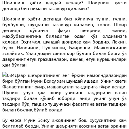
Шоирнинг ҳаёти қандай кечади? Шоирнинг ҳаёти
деганда биз нимани тасаввур қиламиз?
Шоирнинг ҳаёти деганда биз кўпинча тунни, гулни,
булбулни, шуҳратни тасаввур қиламиз, холос. Шоир
деганда кўпинча фақат шеърини, майни,
маҳбубасинигина биладиган одам кўз олдимизга
келади. Эҳтимол, шундай шоирлар ҳам бордир. Лекин,
буюк Навоийни, Пушкинни, Байронни, Маяковскийни
эслайлик. Улар доҳий санъаткор бўлиш билан бирга ўз
даврининг етук гражданлари, демак, етук курашчилари
ҳам бўлган.
Давр шеъриятининг энг ёрқин намояндаларидан
бири бўлган Муин Бсису ҳам шундай яшади. Унинг ҳаёти
Фаластиннинг оғир, машаққатли тақдирига тўғри келди.
Шунинг учун ҳам шоир ўзининг тақдирини ватан
тақдири билан қўшиб юборди: энди унинг учун ўз
тақдири йўқ, тақдир тушунчаси фақатгина ватан тақдири
билан боғлиқ бўлиб қолди.
Бу нарса Муин Бсису ижодининг бош хусусиятини ҳам
белгилаб берди. Унинг шеърияти асосини ватан эркини