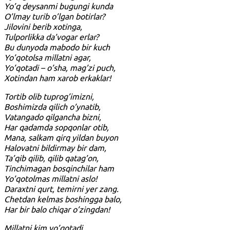
Yo’q deysanmi bugungi kunda
O’lmay turib o’lgan botirlar?
Jilovini berib xotinga,
Tulporlikka da’vogar erlar?
Bu dunyoda mabodo bir kuch
Yo’qotolsa millatni agar,
Yo’qotadi – o’sha, mag’zi puch,
Xotindan ham xarob erkaklar!
Tortib olib tuprog’imizni,
Boshimizda qilich o’ynatib,
Vatangado qilgancha bizni,
Har qadamda sopqonlar otib,
Mana, salkam qirq yildan buyon
Halovatni bildirmay bir dam,
Ta’qib qilib, qilib qatag’on,
Tinchimagan bosqinchilar ham
Yo’qotolmas millatni aslo!
Daraxtni qurt, temirni yer zang.
Chetdan kelmas boshingga balo,
Har bir balo chiqar o’zingdan!
Millatni kim yo’qotadi,