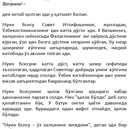
Ватаним! –
дея хитоб қилган эди у қатъият билан.
Муин Бсису Совет Иттифоқининг, жумладан,
Ўзбекистонимизнинг ҳам катта дўсти эди. У Ватанимиз,
халқимиз сиймосида Фаластиннинг энг хайрхоҳ дўстини
кўрган, ўзи ҳам бизга дўстлик меҳрини қўйган, бу меҳр
шоирнинг кўпгина шеърларида, шунингдек, насрий
китобида ўз аксини топган эди.
Муин Бсисуни катта дўст, катта шоир сифатида
эъзозлаган, қадрлаган Советлар диёрида унинг кўпгина
китоблари нашр этилди. Ўзбек китобхонлари ҳам унинг
юксак шеъриятидан баҳраманд бўлганлар.
Муин Бсисунинг ҳалок бўлгани ҳақидаги хабар
ҳаммамизни ларзага солди. Мен “ҳалок бўлди” деб хато
қилаётганим йўқ. У бутун онгли ҳаёти давомида
курашда эди. Курашдаги одам вафот этмайди, ҳалок
бўлади.
“Муин Бсису – ўз халқининг виждони”, деган эди бир