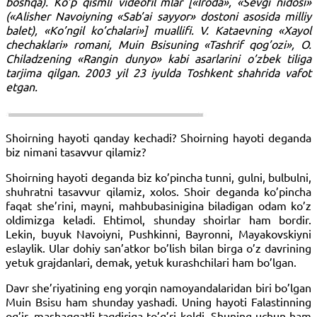
boshqa). Ko’p qismli videofil`mlar [«Iroda», «Sevgi nidosi»
(«Alisher Navoiyning «Sab’ai sayyor» dostoni asosida milliy
balet), «Ko’ngil ko’chalari»] muallifi. V. Kataevning «Xayol
chechaklari» romani, Muin Bsisuning «Tashrif qog’ozi», O.
Chiladzening «Rangin dunyo» kabi asarlarini o’zbek tiliga
tarjima qilgan. 2003 yil 23 iyulda Toshkent shahrida vafot
etgan.
Shoirning hayoti qanday kechadi? Shoirning hayoti deganda
biz nimani tasavvur qilamiz?
Shoirning hayoti deganda biz ko’pincha tunni, gulni, bulbulni,
shuhratni tasavvur qilamiz, xolos. Shoir deganda ko’pincha
faqat she’rini, mayni, mahbubasinigina biladigan odam ko’z
oldimizga keladi. Ehtimol, shunday shoirlar ham bordir.
Lekin, buyuk Navoiyni, Pushkinni, Bayronni, Mayakovskiyni
eslaylik. Ular dohiy san’atkor bo’lish bilan birga o’z davrining
yetuk grajdanlari, demak, yetuk kurashchilari ham bo’lgan.
Davr she’riyatining eng yorqin namoyandalaridan biri bo’lgan
Muin Bsisu ham shunday yashadi. Uning hayoti Falastinning
og’ir, mashaqqatli taqdiriga to’g’ri keldi. Shuning uchun ham