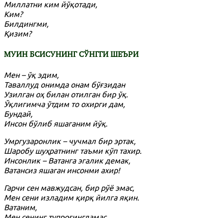
Миллатни ким йўқотади,
Ким?
Билдингми,
Қизим?
МУИН БСИСУНИНГ СЎНГГИ ШЕЪРИ
Мен – ўқ эдим,
Таваллуд онимда онам бўғзидан
Узилган оҳ билан отилган бир ўқ.
Ўқлигимча ўтдим то охирги дам,
Бундай,
Инсон бўлиб яшаганим йўқ.
Умргузаронлик – чучмал бир эртак,
Шаробу шуҳратнинг таъми кўп тахир.
Инсонлик – Ватанга эгалик демак,
Ватансиз яшаган инсонми ахир!
Гарчи сен мавжудсан, бир рўё эмас,
Мен сени изладим қирқ йилга яқин.
Ватаним,
Мен сенинг тупроғингдамас,