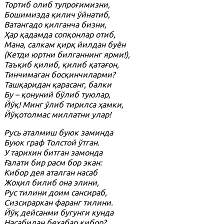
Тортиб олиб тупроғимизни,
Бошимизда қилич ўйнатиб,
Ватангадо қилганча бизни,
Ҳар қадамда сопқонлар отиб,
Мана, салкам қирқ йилдан буён
(Кетди юртни билганнинг ярми!),
Таъқиб қилиб, қилиб қатағон,
Тинчимаган босқинчиларми?
Ташқаридан қарасанг, балки
Бу – қонуний бўлиб туюлар,
Йўқ! Минг ўлиб тирилса ҳамки,
Йўқотолмас миллатни улар!
Русь аталмиш буюк заминда
Буюк граф Толстой ўтган.
У тарихин битган замонда
Ғалати бир расм бор экан:
Кибор дея аталган насаб
Жоҳил билиб она элини,
Рус тилини доим сансираб,
Сизсираркан фаранг тилини.
Йўқ дейсанми бугунги кунда
Насабидан бехабар кибор?