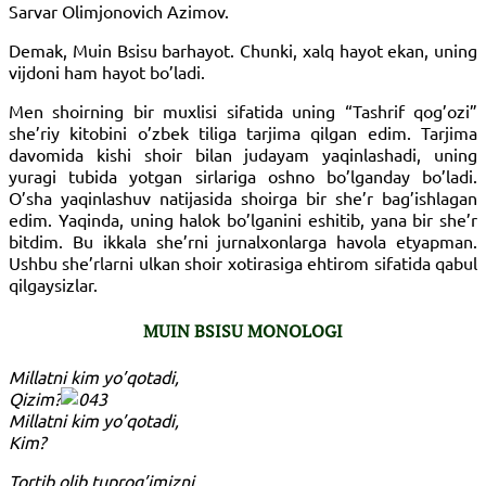
Sarvar Olimjonovich Azimov.
Demak, Muin Bsisu barhayot. Chunki, xalq hayot ekan, uning
vijdoni ham hayot bo’ladi.
Men shoirning bir muxlisi sifatida uning “Tashrif qog’ozi”
she’riy kitobini o’zbek tiliga tarjima qilgan edim. Tarjima
davomida kishi shoir bilan judayam yaqinlashadi, uning
yuragi tubida yotgan sirlariga oshno bo’lganday bo’ladi.
O’sha yaqinlashuv natijasida shoirga bir she’r bag’ishlagan
edim. Yaqinda, uning halok bo’lganini eshitib, yana bir she’r
bitdim. Bu ikkala she’rni jurnalxonlarga havola etyapman.
Ushbu she’rlarni ulkan shoir xotirasiga ehtirom sifatida qabul
qilgaysizlar.
MUIN BSISU MONOLOGI
Millatni kim yo’qotadi,
Qizim?
Millatni kim yo’qotadi,
Kim?
Tortib olib tuprog’imizni,