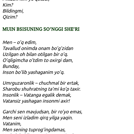
Kim?
Bildingmi,
Qizim?
MUIN BSISUNING SO’NGGI SHE’RI
Men – o’q edim,
Tavallud onimda onam bo’g’zidan
Uzilgan oh bilan otilgan bir o’q.
O’qligimcha o’tdim to oxirgi dam,
Bunday,
Inson bo’lib yashaganim yo’q.
Umrguzaronlik – chuchmal bir ertak,
Sharobu shuhratning ta’mi ko’p taxir.
Insonlik – Vatanga egalik demak,
Vatansiz yashagan insonmi axir!
Garchi sen mavjudsan, bir ro’yo emas,
Men seni izladim qirq yilga yaqin.
Vatanim,
Men sening tuprog’ingdamas,