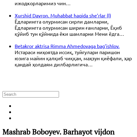
ижодкорларимиз чин…
Xurshid Davron. Muhabbat haqida she’rlar (I)
Ёдларингга олурмисан сирли дамларни,
Ёдларингга олурмисан ширин ғамларни, Ёқиб
қўйиб тун қўйнида ёки шамларни Мени ёдга…
Betakror aktrisa Rimma Ahmedovaga bag’ishlov.
Истараси ниҳоятда иссиқ, туйғулари паришон
юзига майин қалқиб чиққан, маҳзун қиёфали, ҳар
қандай ҳолдаям дилбарлигича…
Mashrab Boboyev. Barhayot vijdon