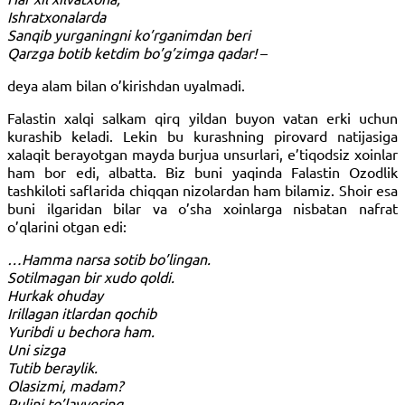
Ishratxonalarda
Sanqib yurganingni ko’rganimdan beri
Qarzga botib ketdim bo’g’zimga qadar!
–
deya alam bilan o’kirishdan uyalmadi.
Falastin xalqi salkam qirq yildan buyon vatan erki uchun
kurashib keladi. Lekin bu kurashning pirovard natijasiga
xalaqit berayotgan mayda burjua unsurlari, e’tiqodsiz xoinlar
ham bor edi, albatta. Biz buni yaqinda Falastin Ozodlik
tashkiloti saflarida chiqqan nizolardan ham bilamiz. Shoir esa
buni ilgaridan bilar va o’sha xoinlarga nisbatan nafrat
o’qlarini otgan edi:
…Hamma narsa sotib bo’lingan.
Sotilmagan bir xudo qoldi.
Hurkak ohuday
Irillagan itlardan qochib
Yuribdi u bechora ham.
Uni sizga
Tutib beraylik.
Olasizmi, madam?
Pulini to’layvering.