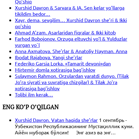
Qo’shiq
Xurshid Davron & Sarvara & IA. Sen kelar yo’llarga
tikildim bedor…
Xayr, dema, sevgilim… Xurshid Davron she’ri & Ikki
qo’shiq
Ahmad A’zam. Asarlaridan fiqralar & Ikki kitob
Farhod Bobojonov. Orzuga eltuvchi yo‘l & Yulduzlar
yurgan yo`l
Anna Axmatova. She’rlar & Anatoliy Nayman. Anna
Ibodat Rajabova. Yangi she’rlar
Federiko Garsia Lorka. «Tamarit devoni»dan
Mirtemir domla xotirasiga bag’ishlov
Sulaymon Rahmon. Orzulardan yaratdi dunyo. (Tilak
Jo’ra siyrati va suvratiga chizgilar) & Tilak Jo’ra
xotirasiga bag’ishlov
Tolibi ilm kerak…
ENG KO’P O’QILGAN
Xurshid Davron. Vatan haqida she’rlar
1 сентябрь -
Ўзбекистон Республикасининг Мустақиллик куни.
Айём муборак бўлсин! Энг азиз ва энг…