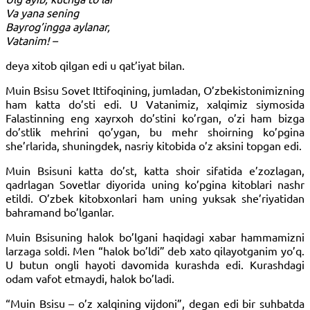
Va yana sening
Bayrog’ingga aylanar,
Vatanim! –
deya xitob qilgan edi u qat’iyat bilan.
Muin Bsisu Sovet Ittifoqining, jumladan, O’zbekistonimizning
ham katta do’sti edi. U Vatanimiz, xalqimiz siymosida
Falastinning eng xayrxoh do’stini ko’rgan, o’zi ham bizga
do’stlik mehrini qo’ygan, bu mehr shoirning ko’pgina
she’rlarida, shuningdek, nasriy kitobida o’z aksini topgan edi.
Muin Bsisuni katta do’st, katta shoir sifatida e’zozlagan,
qadrlagan Sovetlar diyorida uning ko’pgina kitoblari nashr
etildi. O’zbek kitobxonlari ham uning yuksak she’riyatidan
bahramand bo’lganlar.
Muin Bsisuning halok bo’lgani haqidagi xabar hammamizni
larzaga soldi. Men “halok bo’ldi” deb xato qilayotganim yo’q.
U butun ongli hayoti davomida kurashda edi. Kurashdagi
odam vafot etmaydi, halok bo’ladi.
“Muin Bsisu – o’z xalqining vijdoni”, degan edi bir suhbatda