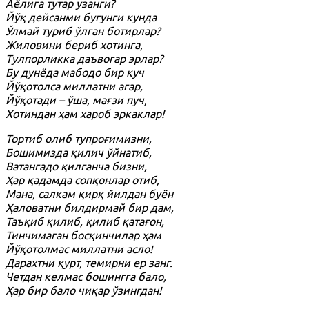
Аёлига тутар узанги?
Йўқ дейсанми бугунги кунда
Ўлмай туриб ўлган ботирлар?
Жиловини бериб хотинга,
Тулпорликка даъвогар эрлар?
Бу дунёда мабодо бир куч
Йўқотолса миллатни агар,
Йўқотади – ўша, мағзи пуч,
Хотиндан ҳам хароб эркаклар!
Тортиб олиб тупроғимизни,
Бошимизда қилич ўйнатиб,
Ватангадо қилганча бизни,
Ҳар қадамда сопқонлар отиб,
Мана, салкам қирқ йилдан буён
Ҳаловатни билдирмай бир дам,
Таъқиб қилиб, қилиб қатағон,
Тинчимаган босқинчилар ҳам
Йўқотолмас миллатни асло!
Дарахтни қурт, темирни ер занг.
Четдан келмас бошингга бало,
Ҳар бир бало чиқар ўзингдан!