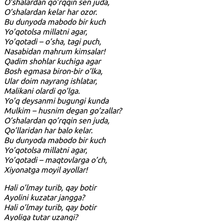
O’shalardan qo’rqqin sen juda,
O’shalardan kelar har ozor.
Bu dunyoda mabodo bir kuch
Yo’qotolsa millatni agar,
Yo’qotadi – o’sha, tagi puch,
Nasabidan mahrum kimsalar!
Qadim shohlar kuchiga agar
Bosh egmasa biron-bir o’lka,
Ular doim nayrang ishlatar,
Malikani olardi qo’lga.
Yo’q deysanmi bugungi kunda
Mulkim – husnim degan go’zallar?
O’shalardan qo’rqqin sen juda,
Qo’llaridan har balo kelar.
Bu dunyoda mabodo bir kuch
Yo’qotolsa millatni agar,
Yo’qotadi – maqtovlarga o’ch,
Xiyonatga moyil ayollar!
Hali o’lmay turib, qay botir
Ayolini kuzatar jangga?
Hali o’lmay turib, qay botir
Ayoliga tutar uzangi?