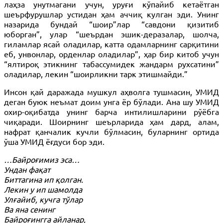
лаҳза унутмагани учун, уруғи кўпайиб кетаётган
шеърфурушлар устидан ҳам аччиқ кулган эди. Унинг
назарида бундай “шоир”лар “савдони қизитиб
юборган”, улар “шеърдан эшик-деразалар, шолча,
гиламлар ясай оладилар, катта одамларнинг сарқитини
еб, унвонлар, орденлар оладилар”, ҳар бир китоб учун
“ялтироқ этикнинг табассумидек жандарм рухсатини”
оладилар, лекин “шоирликни тарк этишмайди.”
Инсон қай даражада мушкул аҳволга тушмасин, УМИД
деган буюк неъмат доим унга ёр бўлади. Ана шу УМИД
охир-оқибатда унинг барча интилишларини рўёбга
чиқаради. Шоирнинг шеърларида ҳам дард, алам,
нафрат қанчалик кучли бўлмасин, буларнинг ортида
ўша УМИД ёғдуси бор эди.
…Байроғимиз эса…
Ундан фақат
Биттагина ип қолган.
Лекин у ип шамолда
Улғайиб, кучга тўлар
Ва яна сенинг
Байроғингга айланар,