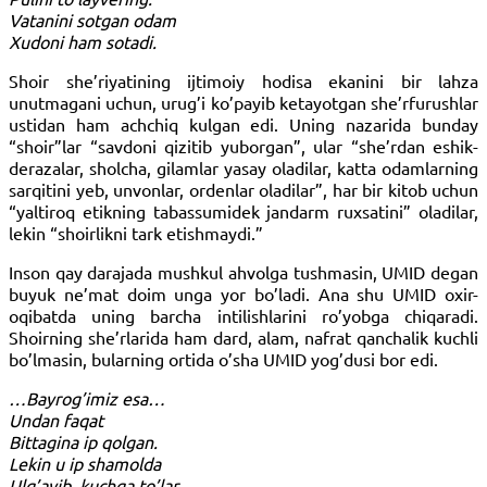
Vatanini sotgan odam
Xudoni ham sotadi.
Shoir she’riyatining ijtimoiy hodisa ekanini bir lahza
unutmagani uchun, urug’i ko’payib ketayotgan she’rfurushlar
ustidan ham achchiq kulgan edi. Uning nazarida bunday
“shoir”lar “savdoni qizitib yuborgan”, ular “she’rdan eshik-
derazalar, sholcha, gilamlar yasay oladilar, katta odamlarning
sarqitini yeb, unvonlar, ordenlar oladilar”, har bir kitob uchun
“yaltiroq etikning tabassumidek jandarm ruxsatini” oladilar,
lekin “shoirlikni tark etishmaydi.”
Inson qay darajada mushkul ahvolga tushmasin, UMID degan
buyuk ne’mat doim unga yor bo’ladi. Ana shu UMID oxir-
oqibatda uning barcha intilishlarini ro’yobga chiqaradi.
Shoirning she’rlarida ham dard, alam, nafrat qanchalik kuchli
bo’lmasin, bularning ortida o’sha UMID yog’dusi bor edi.
…Bayrog’imiz esa…
Undan faqat
Bittagina ip qolgan.
Lekin u ip shamolda
Ulg’ayib, kuchga to’lar