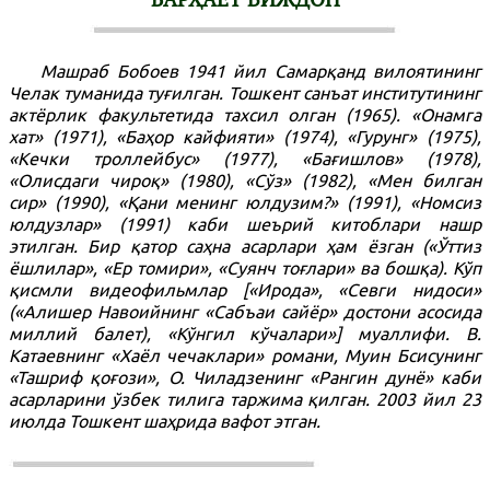
Машраб Бобоев 1941 йил Самарқанд вилоятининг
Челак туманида туғилган. Тошкент санъат институтининг
актёрлик факультетида тахсил олган (1965). «Онамга
хат» (1971), «Баҳор кайфияти» (1974), «Гурунг» (1975),
«Кечки троллейбус» (1977), «Бағишлов» (1978),
«Олисдаги чироқ» (1980), «Сўз» (1982), «Мен билган
сир» (1990), «Қани менинг юлдузим?» (1991), «Номсиз
юлдузлар» (1991) каби шеърий китоблари нашр
этилган. Бир қатор саҳна асарлари ҳам ёзган («Ўттиз
ёшлилар», «Ер томири», «Суянч тоғлари» ва бошқа). Кўп
қисмли видеофильмлар [«Ирода», «Севги нидоси»
(«Алишер Навоийнинг «Сабъаи сайёр» достони асосида
миллий балет), «Кўнгил кўчалари»] муаллифи. В.
Катаевнинг «Хаёл чечаклари» романи, Муин Бсисунинг
«Ташриф қоғози», О. Чиладзенинг «Рангин дунё» каби
асарларини ўзбек тилига таржима қилган. 2003 йил 23
июлда Тошкент шаҳрида вафот этган.