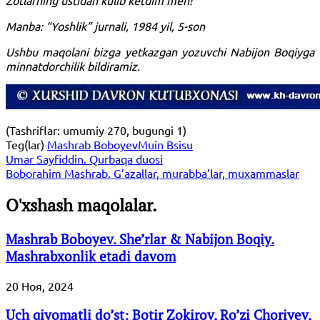
Manba: “Yoshlik” jurnali, 1984 yil, 5-son
Ushbu maqolani bizga yetkazgan yozuvchi Nabijon Boqiyga
minnatdorchilik bildiramiz.
(Tashriflar: umumiy 270, bugungi 1)
Teg(lar)
Mashrab Boboyev
Muin Bsisu
Umar Sayfiddin. Qurbaqa duosi
Boborahim Mashrab. G’azallar, murabba’lar, muxammaslar
O'xshash maqolalar.
Mashrab Boboyev. She’rlar & Nabijon Boqiy.
Mashrabxonlik etadi davom
20 Ноя, 2024
Uch qiyomatli do’st: Botir Zokirov, Ro’zi Choriyev,