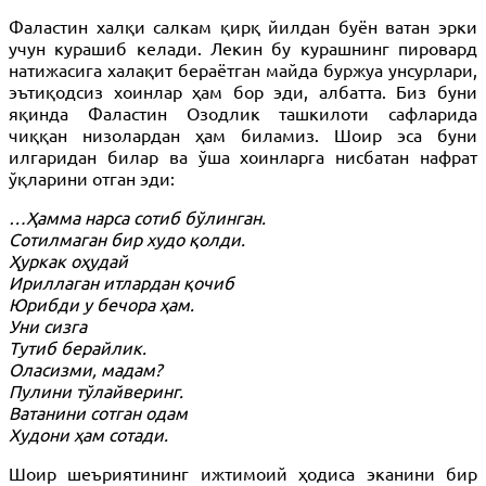
Фаластин халқи салкам қирқ йилдан буён ватан эрки
учун курашиб келади. Лекин бу курашнинг пировард
натижасига халақит бераётган майда буржуа унсурлари,
эътиқодсиз хоинлар ҳам бор эди, албатта. Биз буни
яқинда Фаластин Озодлик ташкилоти сафларида
чиққан низолардан ҳам биламиз. Шоир эса буни
илгаридан билар ва ўша хоинларга нисбатан нафрат
ўқларини отган эди:
…Ҳамма нарса сотиб бўлинган.
Сотилмаган бир худо қолди.
Ҳуркак оҳудай
Ириллаган итлардан қочиб
Юрибди у бечора ҳам.
Уни сизга
Тутиб берайлик.
Оласизми, мадам?
Пулини тўлайверинг.
Ватанини сотган одам
Худони ҳам сотади.
Шоир шеъриятининг ижтимоий ҳодиса эканини бир