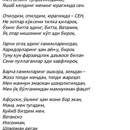
Яшаб келдинг менинг юрагимда сен.
Отилдим, отилдим, юрагимда – СЕН,
Не зотлар кўксини тилка қилароқ.
Ўзинг битта эдинг, битта, Ватаним,
Ўқ отар нишонинг кўп эди бироқ.
Гарчи огоҳ эдинг ғанимларингдан,
Харидорларинг ҳам аён-у, бироқ
Туну кун фарзандлик даъвоси билан
Сени пуллаганлар эди хавфлироқ.
Барча ғанимларинг ошкора, зимдан –
Жазо топди мендан, топди жароҳат.
Мен мамнун эмасман шоирлигимдан,
Мен ўқ бўлганимдан мамнунман фақат!
Афсуски, ўқнинг ҳам жони бор экан,
Мана, мен тугадим,
Куйиб битдим мен.
Ватансиз
Инсонман,
Шоирман деган