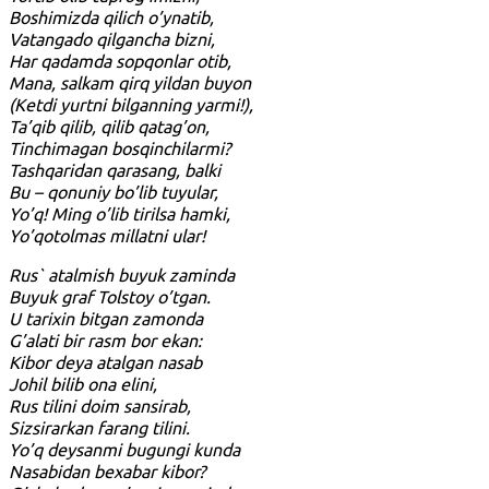
Boshimizda qilich o’ynatib,
Vatangado qilgancha bizni,
Har qadamda sopqonlar otib,
Mana, salkam qirq yildan buyon
(Ketdi yurtni bilganning yarmi!),
Ta’qib qilib, qilib qatag’on,
Tinchimagan bosqinchilarmi?
Tashqaridan qarasang, balki
Bu – qonuniy bo’lib tuyular,
Yo’q! Ming o’lib tirilsa hamki,
Yo’qotolmas millatni ular!
Rus` atalmish buyuk zaminda
Buyuk graf Tolstoy o’tgan.
U tarixin bitgan zamonda
G’alati bir rasm bor ekan:
Kibor deya atalgan nasab
Johil bilib ona elini,
Rus tilini doim sansirab,
Sizsirarkan farang tilini.
Yo’q deysanmi bugungi kunda
Nasabidan bexabar kibor?