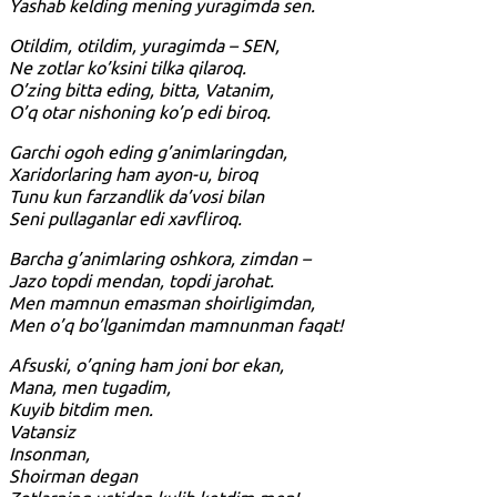
Yashab kelding mening yuragimda sen.
Otildim, otildim, yuragimda – SEN,
Ne zotlar ko’ksini tilka qilaroq.
O’zing bitta eding, bitta, Vatanim,
O’q otar nishoning ko’p edi biroq.
Garchi ogoh eding g’animlaringdan,
Xaridorlaring ham ayon-u, biroq
Tunu kun farzandlik da’vosi bilan
Seni pullaganlar edi xavfliroq.
Barcha g’animlaring oshkora, zimdan –
Jazo topdi mendan, topdi jarohat.
Men mamnun emasman shoirligimdan,
Men o’q bo’lganimdan mamnunman faqat!
Afsuski, o’qning ham joni bor ekan,
Mana, men tugadim,
Kuyib bitdim men.
Vatansiz
Insonman,
Shoirman degan
Zotlarning ustidan kulib ketdim men!