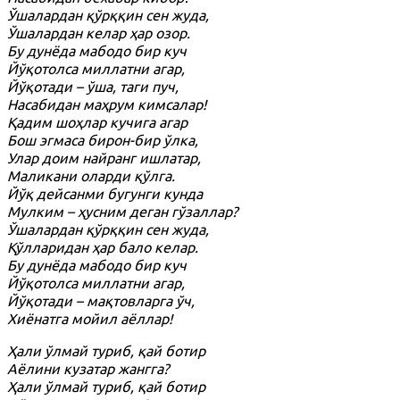
Ўшалардан қўрққин сен жуда,
Ўшалардан келар ҳар озор.
Бу дунёда мабодо бир куч
Йўқотолса миллатни агар,
Йўқотади – ўша, таги пуч,
Насабидан маҳрум кимсалар!
Қадим шоҳлар кучига агар
Бош эгмаса бирон-бир ўлка,
Улар доим найранг ишлатар,
Маликани оларди қўлга.
Йўқ дейсанми бугунги кунда
Мулким – ҳусним деган гўзаллар?
Ўшалардан қўрққин сен жуда,
Қўлларидан ҳар бало келар.
Бу дунёда мабодо бир куч
Йўқотолса миллатни агар,
Йўқотади – мақтовларга ўч,
Хиёнатга мойил аёллар!
Ҳали ўлмай туриб, қай ботир
Аёлини кузатар жангга?
Ҳали ўлмай туриб, қай ботир