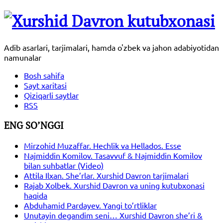
Adib asarlari, tarjimalari, hamda o'zbek va jahon adabiyotidan
namunalar
Bosh sahifa
Sayt xaritasi
Qiziqarli saytlar
RSS
ENG SO’NGGI
Mirzohid Muzaffar. Hechlik va Hellados. Esse
Najmiddin Komilov. Tasavvuf & Najmiddin Komilov
bilan suhbatlar (Video)
Attila Ilxan. She’rlar. Xurshid Davron tarjimalari
Rajab Xolbek. Xurshid Davron va uning kutubxonasi
haqida
Abduhamid Pardayev. Yangi to’rtliklar
Unutayin degandim seni… Xurshid Davron she’ri &