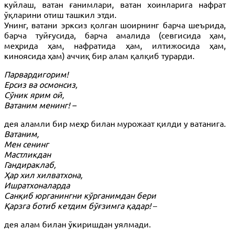
куйлаш, ватан ғанимлари, ватан хоинларига нафрат
ўқларини отиш ташкил этди.
Унинг, ватани эрксиз қолган шоирнинг барча шеърида,
барча туйғусида, барча амалида (севгисида ҳам,
меҳрида ҳам, нафратида ҳам, илтижосида ҳам,
киноясида ҳам) аччиқ бир алам қалқиб турарди.
Парвардигорим!
Ерсиз ва осмонсиз,
Сўник ярим ой,
Ватаним менинг! –
дея аламли бир меҳр билан мурожаат қилди у ватанига.
Ватаним,
Мен сенинг
Мастликдан
Гандираклаб,
Ҳар хил хилватхона,
Ишратхоналарда
Санқиб юрганингни кўрганимдан бери
Қарзга ботиб кетдим бўғзимга қадар!
–
дея алам билан ўкиришдан уялмади.