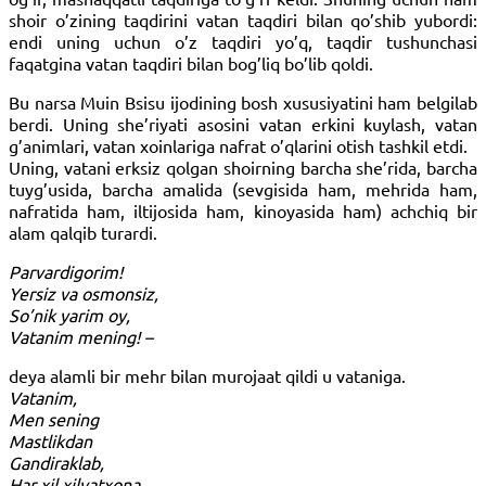
shoir o’zining taqdirini vatan taqdiri bilan qo’shib yubordi:
endi uning uchun o’z taqdiri yo’q, taqdir tushunchasi
faqatgina vatan taqdiri bilan bog’liq bo’lib qoldi.
Bu narsa Muin Bsisu ijodining bosh xususiyatini ham belgilab
berdi. Uning she’riyati asosini vatan erkini kuylash, vatan
g’animlari, vatan xoinlariga nafrat o’qlarini otish tashkil etdi.
Uning, vatani erksiz qolgan shoirning barcha she’rida, barcha
tuyg’usida, barcha amalida (sevgisida ham, mehrida ham,
nafratida ham, iltijosida ham, kinoyasida ham) achchiq bir
alam qalqib turardi.
Parvardigorim!
Yersiz va osmonsiz,
So’nik yarim oy,
Vatanim mening! –
deya alamli bir mehr bilan murojaat qildi u vataniga.
Vatanim,
Men sening
Mastlikdan
Gandiraklab,
Har xil xilvatxona,