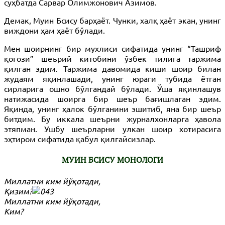
суҳбатда Сарвар Олимжонович Азимов.
Демак, Муин Бсису барҳаёт. Чунки, халқ ҳаёт экан, унинг
виждони ҳам ҳаёт бўлади.
Мен шоирнинг бир мухлиси сифатида унинг “Ташриф
қоғози” шеърий китобини ўзбек тилига таржима
қилган эдим. Таржима давомида киши шоир билан
жудаям яқинлашади, унинг юраги тубида ётган
сирларига ошно бўлгандай бўлади. Ўша яқинлашув
натижасида шоирга бир шеър бағишлаган эдим.
Яқинда, унинг ҳалок бўлганини эшитиб, яна бир шеър
битдим. Бу иккала шеърни журналхонларга ҳавола
этяпман. Ушбу шеърларни улкан шоир хотирасига
эҳтиром сифатида қабул қилгайсизлар.
МУИН БСИСУ МОНОЛОГИ
Миллатни ким йўқотади,
Қизим?
Миллатни ким йўқотади,
Ким?