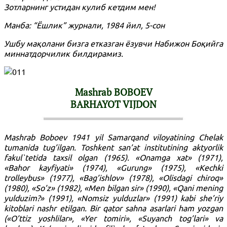
Зотларнинг устидан кулиб кетдим мен!
Манба: “Ёшлик” журнали, 1984 йил, 5-сон
Ушбу мақолани бизга етказган ёзувчи Набижон Боқийга
миннатдорчилик билдирамиз.
Mashrab BOBOEV
BARHAYOT VIJDON
Mashrab Boboev 1941 yil Samarqand viloyatining Chelak
tumanida tug’ilgan. Toshkent san’at institutining aktyorlik
fakul`tetida taxsil olgan (1965). «Onamga xat» (1971),
«Bahor kayfiyati» (1974), «Gurung» (1975), «Kechki
trolleybus» (1977), «Bag’ishlov» (1978), «Olisdagi chiroq»
(1980), «So’z» (1982), «Men bilgan sir» (1990), «Qani mening
yulduzim?» (1991), «Nomsiz yulduzlar» (1991) kabi she’riy
kitoblari nashr etilgan. Bir qator sahna asarlari ham yozgan
(«O’ttiz yoshlilar», «Yer tomiri», «Suyanch tog’lari» va