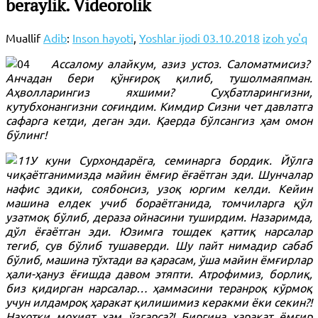
beraylik. Videorolik
Muallif
Adib
:
Inson hayoti
,
Yoshlar ijodi
03.10.2018
izoh yo'q
Ассалому алайкум, азиз устоз. Саломатмисиз?
Анчадан бери қўнғироқ қилиб, тушолмаяпман.
Аҳволларингиз яхшими? Суҳбатларингизни,
кутубхонангизни соғиндим. Кимдир Сизни чет давлатга
сафарга кетди, деган эди. Қаерда бўлсангиз ҳам омон
бўлинг!
У куни Сурхондарёга, семинарга бордик. Йўлга
чиқаётганимизда майин ёмғир ёғаётган эди. Шунчалар
нафис эдики, соябонсиз, узоқ юргим келди. Кейин
машина елдек учиб бораётганида, томчиларга қўл
узатмоқ бўлиб, дераза ойнасини туширдим. Назаримда,
дўл ёғаётган эди. Юзимга тошдек қаттиқ нарсалар
тегиб, сув бўлиб тушаверди. Шу пайт нимадир сабаб
бўлиб, машина тўхтади ва қарасам, ўша майин ёмғирлар
ҳали-ҳануз ёғишда давом этяпти. Атрофимиз, борлиқ,
биз қидирган нарсалар… ҳаммасини теранроқ кўрмоқ
учун илдамроқ ҳаракат қилишимиз керакми ёки секин?!
Наҳотки моҳият ҳам ўзгарса?! Биргина ҳаракат ёмғир