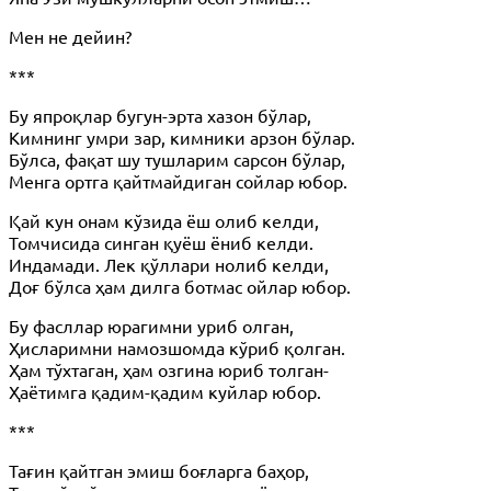
Мен не дейин?
***
Бу япроқлар бугун-эрта хазон бўлар,
Кимнинг умри зар, кимники арзон бўлар.
Бўлса, фақат шу тушларим сарсон бўлар,
Менга ортга қайтмайдиган сойлар юбор.
Қай кун онам кўзида ёш олиб келди,
Томчисида синган қуёш ёниб келди.
Индамади. Лек қўллари нолиб келди,
Доғ бўлса ҳам дилга ботмас ойлар юбор.
Бу фасллар юрагимни уриб олган,
Ҳисларимни намозшомда кўриб қолган.
Ҳам тўхтаган, ҳам озгина юриб толган-
Ҳаётимга қадим-қадим куйлар юбор.
***
Тағин қайтган эмиш боғларга баҳор,