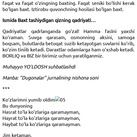
faqat va faqat o‘zingning baxting. Faqat seniki bo‘lishi kerak
bo‘lgan baxt. Iztirobu quvonchning hosilasi bo‘lgan baxt.
Ismida Baxt tashiydigan qizning qadriyati…
Qadriyatlar qadrlanganda go‘zal! Hamma faslni yaxshi
ko‘raman. Suvga qarasam, osmonning aksini, samoga
boqsam, bulutlarda betoqat suzib ketayotgan suvlarni ko‘rib,
ko‘zim tiniib ketadi. Daraxtlar odamlarga ham o‘xshab ketadi.
BORLIQ va BIZ bir-birimiz uchun yaratilganmiz.
Muhayyo YO‘LDOSH suhbatlashdi
Manba: “Dugonalar” jurnalining nishona soni
***
Ko‘zlarimni yumib oldim
Bu dunyoning
Hasrat to‘la ko‘zlariga qaramayman,
Hayrat to‘la ko‘zlariga qaramayman,
Haybat to‘la ko‘zlariga qaramayman.
Jim ketaman,