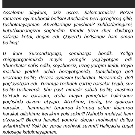
Assalomu alaykum, aziz ustoz. Salomatmisiz? Ro‘zai
ramazon oyi muborak bo‘lsin! Anchadan beri qo‘ng‘iroq qilib,
tusholmayapman. Ahvollaringiz yaxshimi? Suhbatlaringizni,
kututbxonangizni sog‘indim. Kimdir Sizni chet davlatga
safarga ketdi, degan edi. Qayerda bo‘lsangiz ham omon
bo‘ling!
U kuni Surxondaryoga, seminarga bordik. Yo‘lga
chiqayotganimizda mayin yomg‘ir yog‘ayotgan edi.
Shunchalar nafis ediki, soyabonsiz, uzoq yurgim keldi. Keyin
mashina yeldek uchib borayotganida, tomchilarga qo‘l
uzatmoq bo‘lib, deraza oynasini tushirdim. Nazarimda, do‘l
yog‘ayotgan edi. Yuzimga toshdek qattiq narsalar tegib, suv
bo‘lib tushaverdi. Shu payt nimadir sabab bo‘lib, mashina
to‘xtadi va qarasam, o‘sha mayin yomg‘irlar hali-hanuz
yog‘ishda davom etyapti. Atrofimiz, borliq, biz qidirgan
narsalar… hammasini teranroq ko‘rmoq uchun ildamroq
harakat qilishimiz kerakmi yoki sekin?! Nahotki mohiyat ham
o‘zgarsa?! Birgina harakat yomg‘ir degan mohiyatni do‘lga
aylantirdimi? Yoki bu yerda mohiyat suvmi?! Haligacha tugal
xulosaga kelolmayapman.