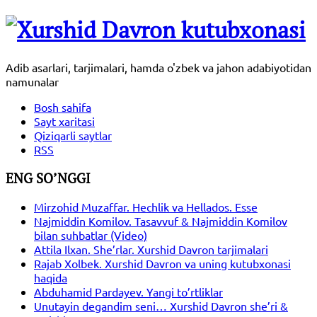
Adib asarlari, tarjimalari, hamda o'zbek va jahon adabiyotidan
namunalar
Bosh sahifa
Sayt xaritasi
Qiziqarli saytlar
RSS
ENG SO’NGGI
Mirzohid Muzaffar. Hechlik va Hellados. Esse
Najmiddin Komilov. Tasavvuf & Najmiddin Komilov
bilan suhbatlar (Video)
Attila Ilxan. She’rlar. Xurshid Davron tarjimalari
Rajab Xolbek. Xurshid Davron va uning kutubxonasi
haqida
Abduhamid Pardayev. Yangi to’rtliklar
Unutayin degandim seni… Xurshid Davron she’ri &