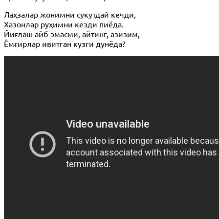
Лаҳзалар жонимни сукутдай кечди,
Хазонлар руҳимни кезди пиёда.
Йиғлаш айб эмасми, айтинг, азизим,
Ёмғирлар ивитган кузги дунёда?