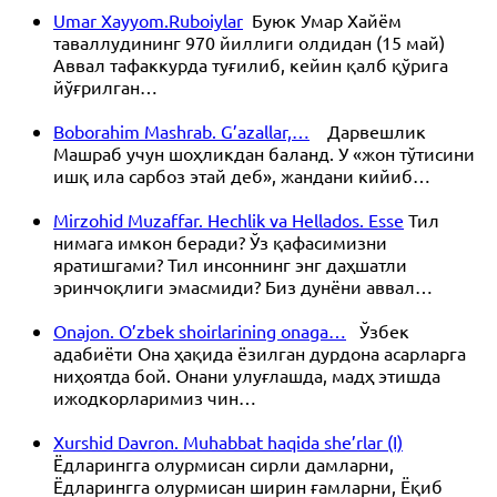
Umar Xayyom.Ruboiylar
Буюк Умар Хайём
таваллудининг 970 йиллиги олдидан (15 май)
Аввал тафаккурда туғилиб, кейин қалб қўрига
йўғрилган…
Boborahim Mashrab. G’azallar,…
Дарвешлик
Машраб учун шоҳликдан баланд. У «жон тўтисини
ишқ ила сарбоз этай деб», жандани кийиб…
Mirzohid Muzaffar. Hechlik va Hellados. Esse
Тил
нимага имкон беради? Ўз қафасимизни
яратишгами? Тил инсоннинг энг даҳшатли
эринчоқлиги эмасмиди? Биз дунёни аввал…
Onajon. O’zbek shoirlarining onaga…
Ўзбек
адабиёти Она ҳақида ёзилган дурдона асарларга
ниҳоятда бой. Онани улуғлашда, мадҳ этишда
ижодкорларимиз чин…
Xurshid Davron. Muhabbat haqida she’rlar (I)
Ёдларингга олурмисан сирли дамларни,
Ёдларингга олурмисан ширин ғамларни, Ёқиб