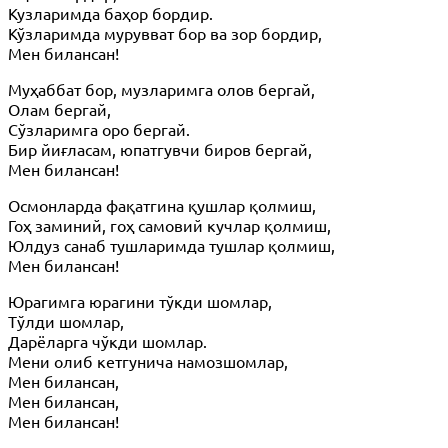
Кузларимда баҳор бордир.
Кўзларимда мурувват бор ва зор бордир,
Мен билансан!
Муҳаббат бор, музларимга олов бергай,
Олам бергай,
Сўзларимга оро бергай.
Бир йиғласам, юпатгувчи биров бергай,
Мен билансан!
Осмонларда фақатгина қушлар қолмиш,
Гоҳ заминий, гоҳ самовий кучлар қолмиш,
Юлдуз санаб тушларимда тушлар қолмиш,
Мен билансан!
Юрагимга юрагини тўкди шомлар,
Тўлди шомлар,
Дарёларга чўкди шомлар.
Мени олиб кетгунича намозшомлар,
Мен билансан,
Мен билансан,
Мен билансан!