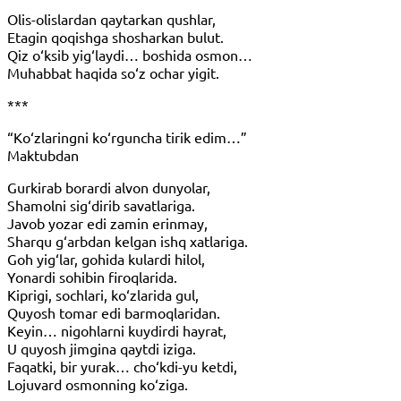
Olis-olislardan qaytarkan qushlar,
Etagin qoqishga shosharkan bulut.
Qiz o‘ksib yig‘laydi… boshida osmon…
Muhabbat haqida so‘z ochar yigit.
***
“Ko‘zlaringni ko‘rguncha tirik edim…”
Maktubdan
Gurkirab borardi alvon dunyolar,
Shamolni sig‘dirib savatlariga.
Javob yozar edi zamin erinmay,
Sharqu g‘arbdan kelgan ishq xatlariga.
Goh yig‘lar, gohida kulardi hilol,
Yonardi sohibin firoqlarida.
Kiprigi, sochlari, ko‘zlarida gul,
Quyosh tomar edi barmoqlaridan.
Keyin… nigohlarni kuydirdi hayrat,
U quyosh jimgina qaytdi iziga.
Faqatki, bir yurak… cho‘kdi-yu ketdi,
Lojuvard osmonning ko‘ziga.