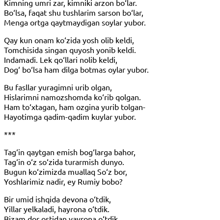
Kimning umri zar, kimniki arzon bo‘lar.
Bo‘lsa, faqat shu tushlarim sarson bo‘lar,
Menga ortga qaytmaydigan soylar yubor.
Qay kun onam ko‘zida yosh olib keldi,
Tomchisida singan quyosh yonib keldi.
Indamadi. Lek qo‘llari nolib keldi,
Dog‘ bo‘lsa ham dilga botmas oylar yubor.
Bu fasllar yuragimni urib olgan,
Hislarimni namozshomda ko‘rib qolgan.
Ham to‘xtagan, ham ozgina yurib tolgan-
Hayotimga qadim-qadim kuylar yubor.
***
Tag‘in qaytgan emish bog‘larga bahor,
Tag‘in o‘z so‘zida turarmish dunyo.
Bugun ko‘zimizda muallaq So‘z bor,
Yoshlarimiz nadir, ey Rumiy bobo?
Bir umid ishqida devona o‘tdik,
Yillar yelkaladi, hayrona o‘tdik.
Bizam dor ostidan vayrona o‘tdik,