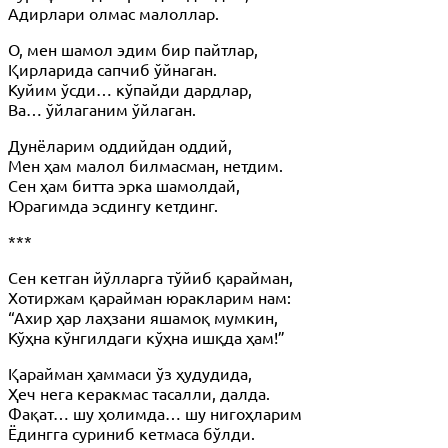
Адирлари олмас малоллар.
О, мен шамол эдим бир пайтлар,
Қирларида сапчиб ўйнаган.
Куйим ўсди… кўпайди дардлар,
Ва… ўйлаганим ўйлаган.
Дунёларим оддийдан оддий,
Мен ҳам малол билмасман, нетдим.
Сен ҳам битта эрка шамолдай,
Юрагимда эсдингу кетдинг.
***
Сен кетган йўлларга тўйиб қарайман,
Хотиржам қарайман юракларим нам:
“Ахир ҳар лаҳзани яшамоқ мумкин,
Кўҳна кўнгилдаги кўҳна ишқда ҳам!”
Қарайман ҳаммаси ўз ҳудудида,
Ҳеч нега керакмас тасалли, далда.
Фақат… шу ҳолимда… шу нигоҳларим
Ёдингга суриниб кетмаса бўлди.