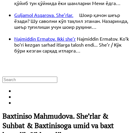
қўйиб тун қўйнида ёки шамларни Мени ёдга…
Guljamol Asqarova. She’rlar.
Шоир қачон шеър
ёзади? Шу саволни кўп таҳлил этаман. Назаримда,
шеър туғилиши учун шоир руҳини…
Najmiddin Ermatov. Ikki she’r
Najmiddin Ermatov. Ko‘k
bo‘ri kezgan sarhad itlarga talosh endi... She’r / Кўк
бўри кезган сарҳад итларга…
Baxtiniso Mahmudova. She’rlar &
Suhbat & Baxtinisoga umid va baxt