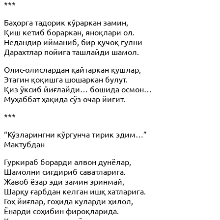
***
Баҳорга тадорик кўраркан замин,
Қиш кетиб бораркан, яноқлари ол.
Недандир ийманиб, бир қучоқ гулни
Дарахтлар пойига ташлайди шамол.
Олис-олислардан қайтаркан қушлар,
Этагин қоқишга шошаркан булут.
Қиз ўксиб йиғлайди… бошида осмон…
Муҳаббат ҳақида сўз очар йигит.
***
“Кўзларингни кўргунча тирик эдим…”
Мактубдан
Гуркираб борарди алвон дунёлар,
Шамолни сиғдириб саватларига.
Жавоб ёзар эди замин эринмай,
Шарқу ғарбдан келган ишқ хатларига.
Гоҳ йиғлар, гоҳида куларди ҳилол,
Ёнарди соҳибин фироқларида.