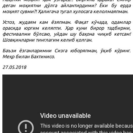
деган моҳиятни дўлга айлантирдими? Ёки бу ерда
моҳият сувми?! Ҳалигача тугал хулосага келолмаяпман.
Устоз, жудаям кам ёзяпман. Фақат кўчада, одамлар
орасида юргим келяпти. Ҳар куни бирор тадбирми,
фестивалми бўлсаю, уйдан шу баҳона чиқиб кетсам!
Шовқинларни тинглагим келиб қолган.
Баъзи ёзганларимни Сизга юборяпман, ўқиб кўринг.
Меҳр билан Бахтинисо.
27.05.2018