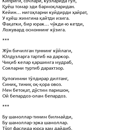
Киприги, сочлари, кўзларида гул,
Қуёш томар эди бармоқларидан.
Кейин… нигоҳларни куйдирди ҳайрат,
У қуёш жимгина қайтди изига.
Фақатки, бир юрак… чўкди-ю кетди,
Ложувард осмоннинг кўзига.
***
Жўн бичилган туннинг кўйлаги,
Юлдузларга тартиб на даркор.
Чиқиб келар қаршимга мудраб,
Сояларни туртиб дарахтзор.
Қулоғимни тўлдирар дилтанг,
Синиқ, тиниқ оқ-қора овоз.
Мен бетоқат, дўстим паришон,
Ой бепардоз-олам бепардоз.
***
Бу шамоллар-тиним билмайди,
Бу шамоллар-эрка шамоллар.
Тўрт фаслида юрса ҳам дайдиб,