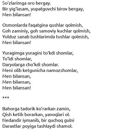
So‘zlarimga oro bergay.
Bir yig‘lasam, yupatguvchi birov bergay,
Men bilansan!
Osmonlarda faqatgina qushlar qolmish,
Goh zaminiy, goh samoviy kuchlar qolmish,
Yulduz sanab tushlarimda tushlar qolmish,
Men bilansan!
Yuragimga yuragini to‘kdi shomlar,
To‘ldi shomlar,
Daryolarga cho‘kdi shomlar.
Meni olib ketgunicha namozshomlar,
Men bilansan,
Men bilansan,
Men bilansan!
***
Bahorga tadorik ko‘rarkan zamin,
Qish ketib borarkan, yanoqlari ol.
Nedandir iymanib, bir quchoq gulni
Daraxtlar poyiga tashlaydi shamol.