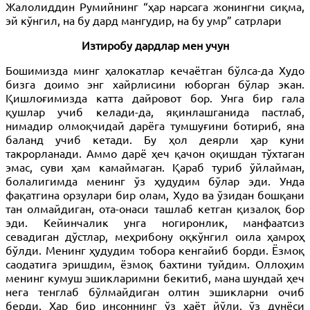
Жалолиддин Румийнинг “ҳар нарсага жонингни сиқма,
эй кўнгил, на бу дард мангудир, на бу умр” сатрлари
Изтиробу дардлар мен учун
Бошимизда минг ҳалокатлар кечаётган бўлса-да Худо
бизга доимо энг хайрлисини юборган бўлар экан.
Қишлоғимизда катта дайровот бор. Унга бир гала
қушлар учиб келади-да, яқинлашганида пастлаб,
нимадир олмоқчидай дарёга тумшуғини ботириб, яна
баланд учиб кетади. Бу ҳол деярли ҳар куни
такрорланади. Аммо дарё ҳеч қачон оқишдан тўхтаган
эмас, суви ҳам камаймаган. Қараб туриб ўйлайман,
болалигимда менинг ўз ҳудудим бўлар эди. Унда
фақатгина орзулари бир олам, Худо ва ўзидан бошқани
тан олмайдиган, ота-онаси ташлаб кетган қизалоқ бор
эди. Кейинчалик унга ногиронлик, манфаатсиз
севадиган дўстлар, меҳрибону оқкўнгил оила ҳамроҳ
бўлди. Менинг ҳудудим тобора кенгайиб борди. Ёзмоқ
саодатига эришдим, ёзмоқ бахтини туйдим. Оллоҳим
менинг кумуш эшикларимни бекитиб, мана шундай ҳеч
нега тенглаб бўлмайдиган олтин эшикларни очиб
берди. Ҳар бир инсоннинг ўз ҳаёт йўли, ўз дунёси