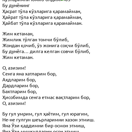
Бу дунёнинг
Ҳасрат тўла кўзларига қарамайман,
Ҳайрат тўла кўзларига қарамайман,
Ҳайбат тўла кўзларига қарамайман.
Жим кетаман,
Жимлик тўлган томчи бўлиб,
Жондан қочиб, ўз жонига соқчи бўлиб,
Бу дунёга… дилга келган совчи бўлиб,
Жим кетаман.
О, азизим!
Сенга яна хатларим бор,
Аҳдларим бор,
Дардларим бор,
Бахтларим бор,
Ҳисобимда сенга етмас вақтларим бор,
О, азизим!
Бу гул умрим, гул ҳаётим, гул юрагим,
Не-не гулгун шеърларимни хазон этмиш.
Яна Ўзи қаддимни бир осмон этмиш,
Яна Ўзи мушкулларни осон этмиш…