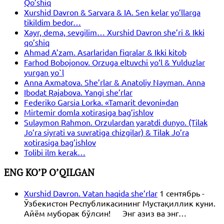
Qo’shiq
Xurshid Davron & Sarvara & IA. Sen kelar yo’llarga
tikildim bedor…
Xayr, dema, sevgilim… Xurshid Davron she’ri & Ikki
qo’shiq
Ahmad A’zam. Asarlaridan fiqralar & Ikki kitob
Farhod Bobojonov. Orzuga eltuvchi yo‘l & Yulduzlar
yurgan yo`l
Anna Axmatova. She’rlar & Anatoliy Nayman. Anna
Ibodat Rajabova. Yangi she’rlar
Federiko Garsia Lorka. «Tamarit devoni»dan
Mirtemir domla xotirasiga bag’ishlov
Sulaymon Rahmon. Orzulardan yaratdi dunyo. (Tilak
Jo’ra siyrati va suvratiga chizgilar) & Tilak Jo’ra
xotirasiga bag’ishlov
Tolibi ilm kerak…
ENG KO’P O’QILGAN
Xurshid Davron. Vatan haqida she’rlar
1 сентябрь -
Ўзбекистон Республикасининг Мустақиллик куни.
Айём муборак бўлсин! Энг азиз ва энг…