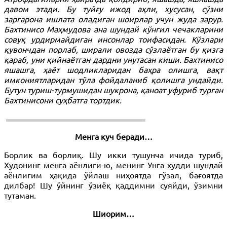
давом этади. Бу туйғу ижод аҳли, хусусан, сўзни
заргарона ишлата оладиган шоирлар учун жуда зарур.
Бахтинисо Маҳмудова ана шундай кўнгил чечакларини
совуқ урдирмайдиган инсонлар тоифасидан. Кўзлари
қувончдан порлаб, ширали овозда сўзлаётган бу қизга
қараб, уни қийнаётган дардни унутасан киши. Бахтинисо
яшашга, ҳаёт шодликларидан баҳра олишга, вақт
имкониятларидан тўла фойдаланиб қолишга ундайди.
Бутун туриш-турмушидан шукрона, қаноат уфуриб турган
Бахтинисони суҳбатга тортдик.
Менга куч беради…
Борлик ва борлиқ. Шу икки тушунча ичида туриб,
Худонинг менга аёнлиги-ю, менинг Унга худди шундай
аёнлигим ҳақида ўйлаш ниҳоятда гўзал, бағоятда
дилбар! Шу ўйнинг ўзиёқ қаддимни суяйди, ўзимни
тутаман.
Шиорим…