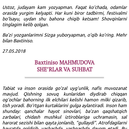
Ustoz, judayam kam yozyapman. Faqat ko‘chada, odamlar
orasida yurgim kelyapti. Har kuni biror tadbirmi, festivalmi
bo‘lsayu, uydan shu bahona chiqib ketsam! Shovqinlarni
tinglagim kelib qolgan.
Ba’zi yozganlarimni Sizga yuboryapman, o‘qib ko‘ring. Mehr
bilan Baxtiniso.
27.05.2018
Baxtiniso MAHMUDOVA
SHE’RLAR VA SUHBAT
Tabiat va inson orasida go‘zal uyg‘unlik, nafis muvozanat
mavjud. Qishning sovuq kunlaridan diydirab chiqqan
og‘ochlar bahorning ilk elchilari kelishi hamon milki qizarib,
tish yoradi. Bo‘rtgan kurtaklarini gulga aylantiradi. Inson ham
shunday: qanchalar hayot sinovlari, ba’zan qaqshatqich
zarbalari, chidash mushkul iztiroblariga uchramasin, sal
harorat sezishi bilan qayta jonlanib, “gullaydi”. Atrofdagilarni
hayratda qoldirib, yashashda, yashnashda davom etadi. Bu