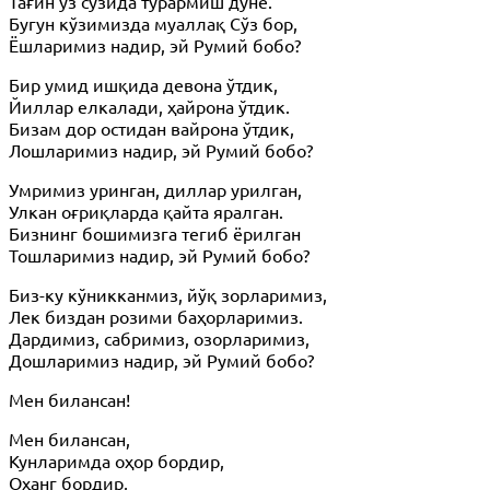
Тағин ўз сўзида турармиш дунё.
Бугун кўзимизда муаллақ Сўз бор,
Ёшларимиз надир, эй Румий бобо?
Бир умид ишқида девона ўтдик,
Йиллар елкалади, ҳайрона ўтдик.
Бизам дор остидан вайрона ўтдик,
Лошларимиз надир, эй Румий бобо?
Умримиз уринган, диллар урилган,
Улкан оғриқларда қайта яралган.
Бизнинг бошимизга тегиб ёрилган
Тошларимиз надир, эй Румий бобо?
Биз-ку кўникканмиз, йўқ зорларимиз,
Лек биздан розими баҳорларимиз.
Дардимиз, сабримиз, озорларимиз,
Дошларимиз надир, эй Румий бобо?
Мен билансан!
Мен билансан,
Кунларимда оҳор бордир,
Оҳанг бордир,