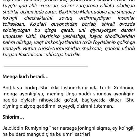
tuyg‘u ijod ahli, xususan, so‘zni zargarona ishlata oladigan
shoirlar uchun juda zarur. Baxtiniso Mahmudova ana shunday
ko‘ngil chechaklarini sovuq urdirmaydigan insonlar
toifasidan. Ko‘zlari quvonchdan porlab, shirali ovozda
so‘zlayotgan bu qizga qarab, uni qiynayotgan dardni
unutasan kishi. Baxtiniso yashashga, hayot shodliklaridan
bahra olishga, vaqt imkoniyatlaridan to‘la foydalanib qolishga
undaydi. Butun turish-turmushidan shukrona, qanoat ufurib
turgan Baxtinisoni suhbatga tortdik.
Menga kuch beradi…
Borlik va borliq. Shu ikki tushuncha ichida turib, Xudoning
menga ayonligi-yu, mening Unga xuddi shunday ayonligim
haqida o‘ylash nihoyatda go‘zal, bag‘oyatda dilbar! Shu
o‘yning o‘ziyoq qaddimni suyaydi, o‘zimni tutaman.
Shiorim…
Jaloliddin Rumiyning “har narsaga joningni siqma, ey ko‘ngil,
na bu dard mangudir, na bu umr” satrlari