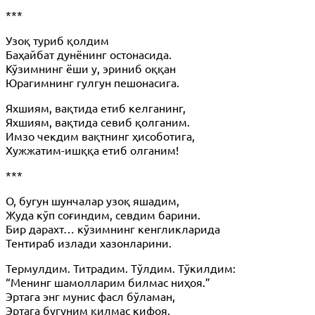
***
Узоқ туриб қолдим
Баҳайбат дунёнинг остонасида.
Кўзимнинг ёши у, эриниб оққан
Юрагимнинг гулгун пешонасига.
Яхшиям, вақтида етиб келганинг,
Яхшиям, вақтида севиб қолганим.
Имзо чекдим вақтнинг ҳисоботига,
Хужжатим-ишққа етиб олганим!
***
О, бугун шунчалар узоқ яшадим,
Жуда кўп соғиндим, севдим барини.
Бир дарахт… кўзимнинг кенгликларида
Тентираб излади хазонларини.
Термулдим. Титрадим. Тўлдим. Тўкилдим:
“Менинг шамолларим билмас ниҳоя.”
Эртага энг мунис фасл бўламан,
Эртага бугуним қилмас кифоя.