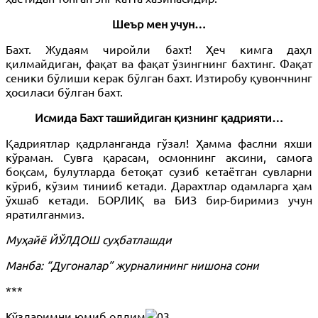
Шеър мен учун…
Бахт. Жудаям чиройли бахт! Ҳеч кимга даҳл
қилмайдиган, фақат ва фақат ўзингнинг бахтинг. Фақат
сеники бўлиши керак бўлган бахт. Изтиробу қувончнинг
ҳосиласи бўлган бахт.
Исмида Бахт ташийдиган қизнинг қадрияти…
Қадриятлар қадрланганда гўзал! Ҳамма фаслни яхши
кўраман. Сувга қарасам, осмоннинг аксини, самога
боқсам, булутларда бетоқат сузиб кетаётган сувларни
кўриб, кўзим тинииб кетади. Дарахтлар одамларга ҳам
ўхшаб кетади. БОРЛИҚ ва БИЗ бир-биримиз учун
яратилганмиз.
Муҳайё ЙЎЛДОШ суҳбатлашди
Манба: “Дугоналар” журналининг нишона сони
***
Кўзларимни юмиб олдим