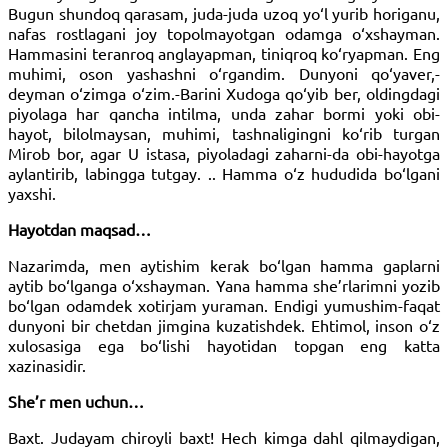
Bugun shundoq qarasam, juda-juda uzoq yo‘l yurib horiganu,
nafas rostlagani joy topolmayotgan odamga o‘xshayman.
Hammasini teranroq anglayapman, tiniqroq ko‘ryapman. Eng
muhimi, oson yashashni o‘rgandim. Dunyoni qo‘yaver,-
deyman o‘zimga o‘zim.-Barini Xudoga qo‘yib ber, oldingdagi
piyolaga har qancha intilma, unda zahar bormi yoki obi-
hayot, bilolmaysan, muhimi, tashnaligingni ko‘rib turgan
Mirob bor, agar U istasa, piyoladagi zaharni-da obi-hayotga
aylantirib, labingga tutgay. .. Hamma o‘z hududida bo‘lgani
yaxshi.
Hayotdan maqsad…
Nazarimda, men aytishim kerak bo‘lgan hamma gaplarni
aytib bo‘lganga o‘xshayman. Yana hamma she’rlarimni yozib
bo‘lgan odamdek xotirjam yuraman. Endigi yumushim-faqat
dunyoni bir chetdan jimgina kuzatishdek. Ehtimol, inson o‘z
xulosasiga ega bo‘lishi hayotidan topgan eng katta
xazinasidir.
She’r men uchun…
Baxt. Judayam chiroyli baxt! Hech kimga dahl qilmaydigan,