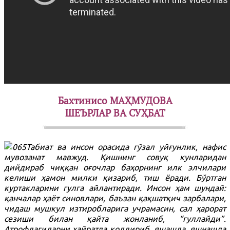
Бахтинисо МАҲМУДОВА
ШЕЪРЛАР ВА СУҲБАТ
Табиат ва инсон орасида гўзал уйғунлик, нафис
мувозанат мавжуд. Қишнинг совуқ кунларидан
дийдираб чиққан оғочлар баҳорнинг илк элчилари
келиши ҳамон милки қизариб, тиш ёради. Бўртган
куртакларини гулга айлантиради. Инсон ҳам шундай:
қанчалар ҳаёт синовлари, баъзан қақшатқич зарбалари,
чидаш мушкул изтиробларига учрамасин, сал ҳарорат
сезиши билан қайта жонланиб, “гуллайди”.
Атрофдагиларни ҳайратда қолдириб, яшашда, яшнашда