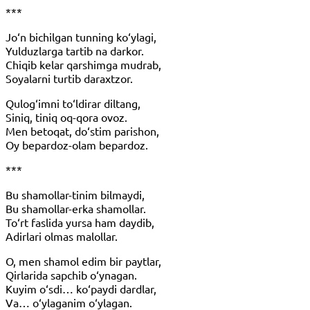
***
Jo‘n bichilgan tunning ko‘ylagi,
Yulduzlarga tartib na darkor.
Chiqib kelar qarshimga mudrab,
Soyalarni turtib daraxtzor.
Qulog‘imni to‘ldirar diltang,
Siniq, tiniq oq-qora ovoz.
Men betoqat, do‘stim parishon,
Oy bepardoz-olam bepardoz.
***
Bu shamollar-tinim bilmaydi,
Bu shamollar-erka shamollar.
To‘rt faslida yursa ham daydib,
Adirlari olmas malollar.
O, men shamol edim bir paytlar,
Qirlarida sapchib o‘ynagan.
Kuyim o‘sdi… ko‘paydi dardlar,
Va… o‘ylaganim o‘ylagan.