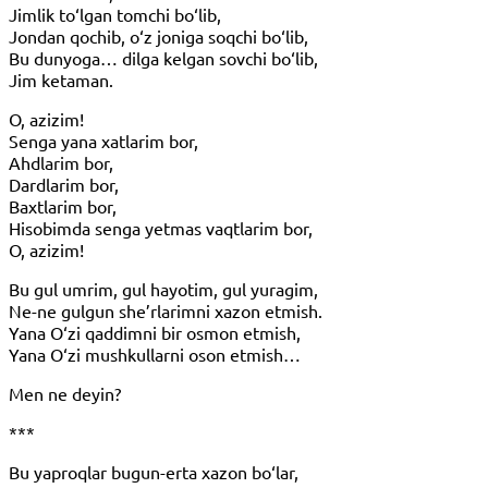
Jimlik to‘lgan tomchi bo‘lib,
Jondan qochib, o‘z joniga soqchi bo‘lib,
Bu dunyoga… dilga kelgan sovchi bo‘lib,
Jim ketaman.
O, azizim!
Senga yana xatlarim bor,
Ahdlarim bor,
Dardlarim bor,
Baxtlarim bor,
Hisobimda senga yetmas vaqtlarim bor,
O, azizim!
Bu gul umrim, gul hayotim, gul yuragim,
Ne-ne gulgun she’rlarimni xazon etmish.
Yana O‘zi qaddimni bir osmon etmish,
Yana O‘zi mushkullarni oson etmish…
Men ne deyin?
***
Bu yaproqlar bugun-erta xazon bo‘lar,