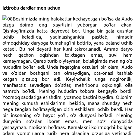
Iztirobu dardlar men uchun
Boshimizda ming halokatlar kechayotgan bo‘lsa-da Xudo
bizga doimo eng xayrlisini yuborgan bo‘lar ekan.
Qishlog‘imizda katta dayrovot bor. Unga bir gala qushlar
uchib keladi-da, yaqinlashganida pastlab, nimadir
olmoqchiday daryoga tumshug‘ini botirib, yana baland uchib
ketadi. Bu hol deyarli har kuni takrorlanadi. Ammo daryo
hech qachon oqishdan to‘xtagan emas, suvi ham
kamaymagan. Qarab turib o‘ylayman, bolaligimda mening o‘z
hududim bo‘lar edi. Unda faqatgina orzulari bir olam, Xudo
va o‘zidan boshqani tan olmaydigan, ota-onasi tashlab
ketgan qizaloq bor edi. Keyinchalik unga nogironlik,
manfaatsiz sevadigan do‘stlar, mehribonu oqko‘ngil oila
hamroh bo‘ldi. Mening hududim tobora kengayib bordi.
Yozmoq saodatiga erishdim, yozmoq baxtini tuydim. Ollohim
mening kumush eshiklarimni bekitib, mana shunday hech
nega tenglab bo‘lmaydigan oltin eshiklarni ochib berdi. Har
bir insonning o‘z hayot yo‘li, o‘z dunyosi bo‘ladi. Mening
dunyoim so‘zdan iborat emas, men so‘z dunyosida
yashayman. Nolisam bo‘lmas. Kamalakni ko‘rmoqchi bo‘lgan
odam yomg‘irlarga turib bera olsagina orzusiga yetishadi.