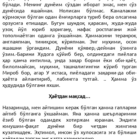
бўлади. Менинг дунёим сўздан иборат эмас, мен сўз
дунёсида яшайман. Нолисам бўлмас. Камалакни
кўрмоқчи бўлган одам ёмғирларга туриб бера олсагина
орзусига етишади. Бугун шундоқ қарасам, жуда-жуда
узоқ йўл юриб ҳоригану, нафас ростлагани жой
тополмаётган одамга ўхшайман. Ҳаммасини теранроқ
англаяпман, тиниқроқ кўряпман. Энг муҳими, осон
яшашни ўргандим. Дунёни қўявер,-дейман ўзимга
ўзим.-Барини Худога қўйиб бер, олдингдаги пиёлага
ҳар қанча интилма, унда заҳар борми ёки оби-ҳаёт,
билолмайсан, муҳими, ташналигингни кўриб турган
Мироб бор, агар У истаса, пиёладаги заҳарни-да оби-
ҳаётга айлантириб, лабингга тутгай. .. Ҳамма ўз
ҳудудида бўлгани яхши.
Ҳаётдан мақсад…
Назаримда, мен айтишим керак бўлган ҳамма гапларни
айтиб бўлганга ўхшайман. Яна ҳамма шеърларимни
ёзиб бўлган одамдек хотиржам юраман. Эндиги
юмушим-фақат дунёни бир четдан жимгина
кузатишдек. Эҳтимол, инсон ўз хулосасига эга бўлиши
ҳаётидан топган энг катта хазинасидир.