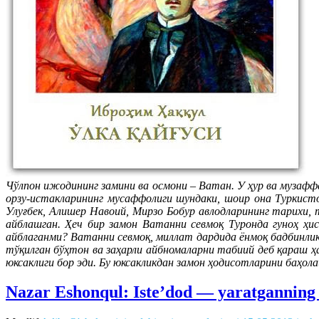
Чўлпон ижодининг замини ва осмони – Ватан. У ҳур ва музаффа
орзу-истакларининг мусаффолиги шундаки, шоир она Туркист
Улуғбек, Алишер Навоий, Мирзо Бобур авлодларининг тарихи, 
айблашган. Ҳеч бир замон Ватанни севмоқ Туронда гуноҳ ҳи
айблаганми? Ватанни севмоқ, миллат дардида ёнмоқ бадбинл
тўқилган бўҳтон ва заҳарли айбномаларни табиий деб қараш 
юксаклиги бор эди. Бу юксакликдан замон ҳодисотларини баҳол
Nazar Eshonqul: Iste’dod — yaratganning 