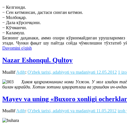
− Келгинди.
− Сен кетмонсан, дастаси синган кетмон.
− Молбоқар.
− Дала кўрсичқони.
− Кўчманчи.
− Каламуш.
Бизнинг даҳанаки, аммо охири кўринмайдиган урушларимиз 
этади. Чунки фақат шу пайтда сойда чўмилишни тўхтатиб уй
Davomini o'qish
Nazar Eshonqul. Qultoy
Muallif
Adib
:
O'zbek tarixi, adabiyoti va madaniyati
12.05.2012
1 iz
Ҳикоя қаҳрамонининг номи Улжон. У мол изидан таё
билан қарайди. Хотин зотини ҳақоратлаш ва уришдан ич-ичда
Mayev va uning «Buxoro xonligi ocherklar
Muallif
Adib
:
O'zbek tarixi, adabiyoti va madaniyati
11.05.2012
izoh 