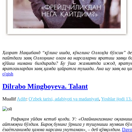
Ҳазрат Нақшбанд “қўлинг ишда, кўнглинг Оллоҳда бўлсин” де
пайтдаги завқ Оллоҳнинг олам ва нарсаларни яратиш завқи 
қўйиш нимани билдиради? Бу ўша жамиятда ижод, яратувчи
яратганлардан завқ ҳамда ҳайратга тушади. Ана шу завқ ва 
o'qish
Dilrabo Mingboyeva. Talant
Muallif
Adib
:
O'zbek tarixi, adabiyoti va madaniyati
,
Yoshlar ijodi
13
Рафиқам уйдан кетиб қолди. У: «Оғайнингизнинг оқланишида
айтмоқчи бўлдим. Бироқ бунинг ўрнига у тушуниши мумкин бўл
ёзаётганимда ҳамма нарсани унутаман», – деб қўяқолдим.
Davo