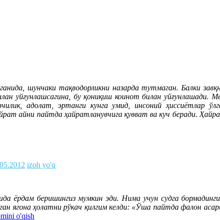
ганида, шунчаки тақводорликни назарда тутмаган. Балки завқ
билан уйғунлашсагина, бу қониқиш коинот билан уйғунлашади
лик, адолат, эртанги кунга умид, инсоний ҳиссиётлар ўлг
ҳайрат айни пайтда ҳайратланувчига қувват ва куч беради. Ҳ
.05.2012
izoh yo'q
 ёрдам беришингиз мумкин эди. Нима учун судга бормадингиз
ган ягона ҳолатни рўкач қилгим келди: «Ўша пайтда фалон асари
mini o'qish