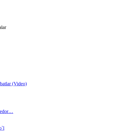
alar
atlar (Video)
 bedor…
o`l