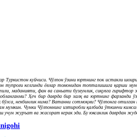
р Туркистон куйчиси. Чўлпон ўзини юртнинг пок истакли шоири 
он тупроғи келгинди ёвлар томонидан топталишига қарши мун
тили, маданияти, фан ва саньати бузғунлик, сиқувга гирифтор э
собланганми? Ҳеч бир даврда бир халқ ва юртнинг фарзанди ў
ик бўлса, некбинлик нима? Ватанни сотмоқми? Чўлпонга отилга
ҳам мумкин. Чунки Чўлпоннинг изтиробли қалбида ўткинчи кимс
аш учун журъат ва жасорат керак эди. Бу юксаклик даврдан жуда
nigohi