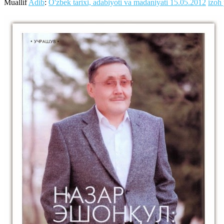
Muallif
Adib
:
O'zbek tarixi, adabiyoti va madaniyati
15.05.2012
izoh