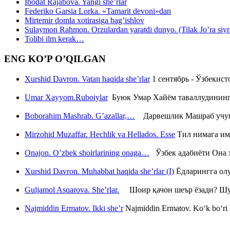
Ibodat Rajabova. Yangi she’rlar
Federiko Garsia Lorka. «Tamarit devoni»dan
Mirtemir domla xotirasiga bag’ishlov
Sulaymon Rahmon. Orzulardan yaratdi dunyo. (Tilak Jo’ra siyrati
Tolibi ilm kerak…
ENG KO’P O’QILGAN
Xurshid Davron. Vatan haqida she’rlar
1 сентябрь - Ўзбекис
Umar Xayyom.Ruboiylar
Буюк Умар Хайём таваллудининг 
Boborahim Mashrab. G’azallar,…
Дарвешлик Машраб учун ш
Mirzohid Muzaffar. Hechlik va Hellados. Esse
Тил нимага им
Onajon. O’zbek shoirlarining onaga…
Ўзбек адабиёти Она ҳ
Xurshid Davron. Muhabbat haqida she’rlar (I)
Ёдларингга ол
Guljamol Asqarova. She’rlar.
Шоир қачон шеър ёзади? Шу с
Najmiddin Ermatov. Ikki she’r
Najmiddin Ermatov. Ko‘k bo‘ri k