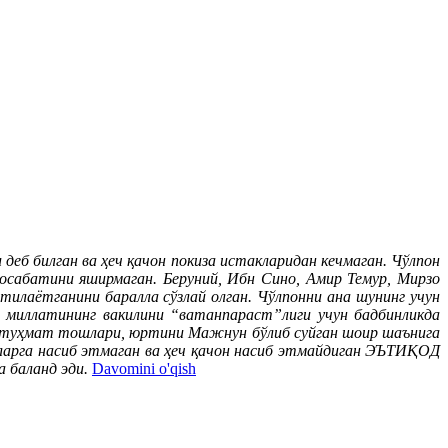
деб билган ва ҳеч қачон покиза истакларидан кечмаган. Чўлпон
осабатини яширмаган. Беруний, Ибн Сино, Амир Темур, Мирзо
тилаётганини баралла сўзлай олган. Чўлпонни ана шунинг учун
з миллатининг вакилини “ватанпараст”лиги учун бадбинликда
н туҳмат тошлари, юртини Мажнун бўлиб суйган шоир шаънига
аларга насиб этмаган ва ҳеч қачон насиб этмайдиган ЭЪТИҚОД
 баланд эди.
Davomini o'qish