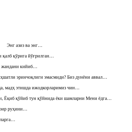
н! Энг азиз ва энг…
н қалб қўрига йўғрилган…
», жандани кийиб…
аҳшатли эринчоқлиги эмасмиди? Биз дунёни аввал…
шда, мадҳ этишда ижодкорларимиз чин…
и, Ёқиб қўйиб тун қўйнида ёки шамларни Мени ёдга…
шоир руҳини…
итларга…