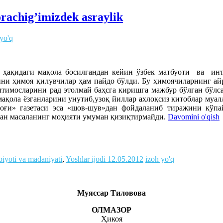
rachig’imizdek asraylik
 yo'q
р ҳақидаги мақола босилгандан кейин ўзбек матбуоти ва инт
рини ҳимоя қилувчилар ҳам пайдо бўлди. Бу ҳимоячиларнинг а
тимосларини рад этолмай баҳсга киришга мажбур бўлган бўлсал
б мақола ёзганларини унутиб,узоқ йиллар ахлоқсиз китоблар м
оғи» газетаси эса «шов-шув»дан фойдаланиб тиражини кўпа
нган масаланинг моҳияти умуман қизиқтирмайди.
Davomini o'qish
biyoti va madaniyati
,
Yoshlar ijodi
12.05.2012
izoh yo'q
Муяссар Тиловова
ОЛМАЗОР
Ҳикоя