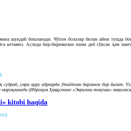
мана шундай бошланади. Чўпон болалар билан айни тушда бо
га кетамиз. Аслида бир-биримизни нима деб сўксак ҳам эшитм
oh
қ судраб, умри қиру адрларда ўтаётган барзанги бир йигит. У
н мароқланади (Иброҳим Ҳаққулнинг «Эврилиш товуши» мақоласи
i» kitobi haqida
yo'q