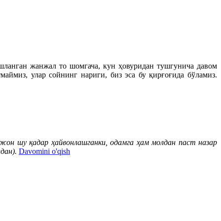
шланган жанжал то шомгача, кун ҳовуридан тушгунича давом
аймиз, улар сойнинг нариги, биз эса бу қирғоғида бўламиз.
лжон шу қадар ҳайвонлашганки, одамга ҳам молдан паст назар
дан).
Davomini o'qish