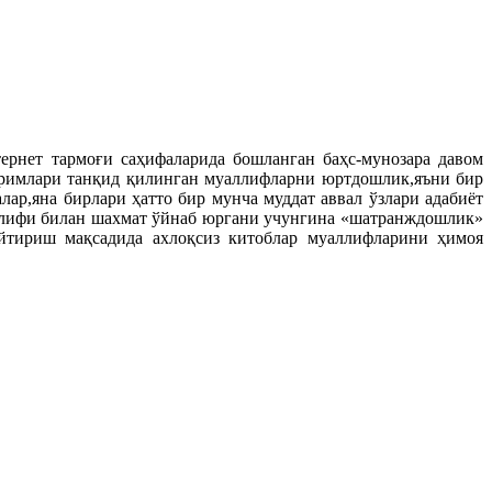
ернет тармоғи саҳифаларида бошланган баҳс-мунозара давом
йримлари танқид қилинган муаллифларни юртдошлик,яъни бир
ар,яна бирлари ҳатто бир мунча муддат аввал ўзлари адабиёт
уаллифи билан шахмат ўйнаб юргани учунгина «шатранждошлик»
йтириш мақсадида ахлоқсиз китоблар муаллифларини ҳимоя