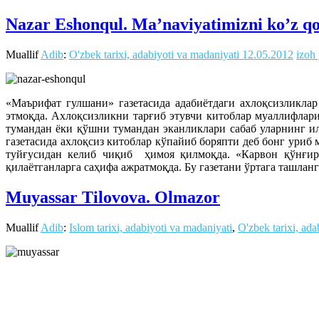
Nazar Eshonqul. Ma’naviyatimizni ko’z qo
Muallif
Adib
:
O'zbek tarixi, adabiyoti va madaniyati
12.05.2012
izoh
«Маърифат гулшани» газетасида адабиётдаги ахлоқсизликла
этмоқда. Ахлоқсизликни тарғиб этувчи китоблар муаллифла
тумандан ёки қўшни тумандан эканликлари сабаб уларнинг ил
газетасида ахлоқсиз китоблар кўпайиб боряпти деб бонг ури
туйғусидан келиб чиқиб ҳимоя қилмоқда. «Карвон қўнғир
қилаётганларга саҳифа ажратмоқда. Бу газетани ўртага ташла
Muyassar Tilovova. Olmazor
Muallif
Adib
:
Islom tarixi, adabiyoti va madaniyati
,
O'zbek tarixi, ada