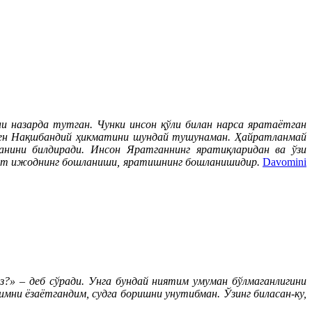
ни назарда тутган. Чунки инсон қўли билан нарса яратаётган
. Мен Нақшбандий ҳикматини шундай тушунаман. Ҳайратланмай
анини билдиради. Инсон Яратганнинг яратиқларидан ва ўзи
айрат ижоднинг бошланиши, яратишнинг бошланишидир.
Davomini
?» – деб сўради. Унга бундай ниятим умуман бўлмаганлигини
мни ёзаётгандим, судга боришни унутибман. Ўзинг биласан-ку,