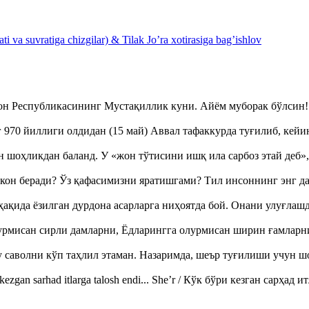
 va suvratiga chizgilar) & Tilak Jo’ra xotirasiga bag’ishlov
тон Республикасининг Мустақиллик куни. Айём муборак бўлси
970 йиллиги олдидан (15 май) Аввал тафаккурда туғилиб, кейи
оҳликдан баланд. У «жон тўтисини ишқ ила сарбоз этай деб
кон беради? Ўз қафасимизни яратишгами? Тил инсоннинг энг д
ақида ёзилган дурдона асарларга ниҳоятда бой. Онани улуғла
урмисан сирли дамларни, Ёдларингга олурмисан ширин ғамларн
аволни кўп таҳлил этаман. Назаримда, шеър туғилиши учун 
ezgan sarhad itlarga talosh endi... She’r / Кўк бўри кезган сарҳад 