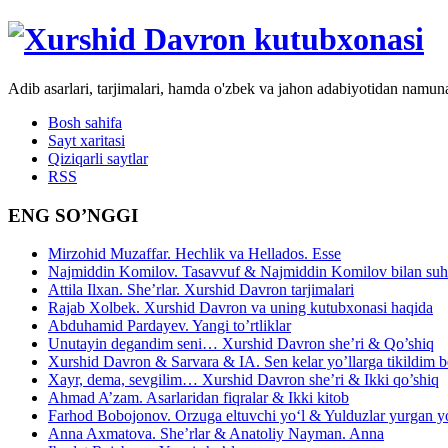
Adib asarlari, tarjimalari, hamda o'zbek va jahon adabiyotidan namun
Bosh sahifa
Sayt xaritasi
Qiziqarli saytlar
RSS
ENG SO’NGGI
Mirzohid Muzaffar. Hechlik va Hellados. Esse
Najmiddin Komilov. Tasavvuf & Najmiddin Komilov bilan suhb
Attila Ilxan. She’rlar. Xurshid Davron tarjimalari
Rajab Xolbek. Xurshid Davron va uning kutubxonasi haqida
Abduhamid Pardayev. Yangi to’rtliklar
Unutayin degandim seni… Xurshid Davron she’ri & Qo’shiq
Xurshid Davron & Sarvara & IA. Sen kelar yo’llarga tikildim
Xayr, dema, sevgilim… Xurshid Davron she’ri & Ikki qo’shiq
Ahmad A’zam. Asarlaridan fiqralar & Ikki kitob
Farhod Bobojonov. Orzuga eltuvchi yo‘l & Yulduzlar yurgan y
Anna Axmatova. She’rlar & Anatoliy Nayman. Anna