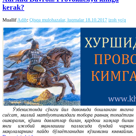
kerak?
Muallif
Adib
:
Qisqa mulohazalar, luqmalar
18.10.2017
izoh yo'q
Ўзбекистонда сўнгги йил давомида бошланган янгича
сиёсат, миллий матбуотимиздаги тобора равнақ топаётган
ошкоралик, қўшни давлатлар билан, қардош халқлар билан
янги ижобий яқинлашиш палласида бундай чиркин
мақолаларнинг пайдо бўлаётганидан кўзимизни юммайлик.