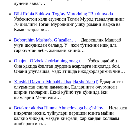
дунёни аввал…
Bibi Robia Saidova. Tog‘ay Murodning “Bu dunyoda…
Ўзбекистон халқ ёзувчиси Тоғай Мурод таваллудининг
70 йиллиги Тоғай Муроднинг ушбу романи Кафка ва
Камю асарлари…
Boborahim Mashrab. G’azallar,…
Дарвешлик Машраб
учун шоҳликдан баланд. У «жон тўтисини ишқ ила
сарбоз этай деб», жандани кийиб…
Onajon. O’zbek shoirlarining onaga…
Ўзбек адабиёти
Она ҳақида ёзилган дурдона асарларга ниҳоятда бой.
Онани улуғлашда, мадҳ этишда ижодкорларимиз чин…
Xurshid Davron. Muhabbat haqida she’rlar (I)
Ёдларингга
олурмисан сирли дамларни, Ёдларингга олурмисан
ширин ғамларни, Ёқиб қўйиб тун қўйнида ёки
шамларни Мени ёдга…
Betakror aktrisa Rimma Ahmedovaga bag’ishlov.
Истараси
ниҳоятда иссиқ, туйғулари паришон юзига майин
қалқиб чиққан, маҳзун қиёфали, ҳар қандай ҳолдаям
дилбарлигича…