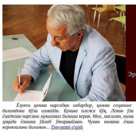
Ёзувчи ҳамма нарсадан хабардор, ҳамма соҳанинг
билимдони бўла олмайди. Бунинг иложи йўқ. Лекин ўзи
ёзаётган нарсани мукаммал билиши керак. Мен, масалан, нима
ҳақида ёзишни ўйлаб ўтирмайман. Чунки нимани ёзиш
кераклигини биламан…
Davomini o'qish