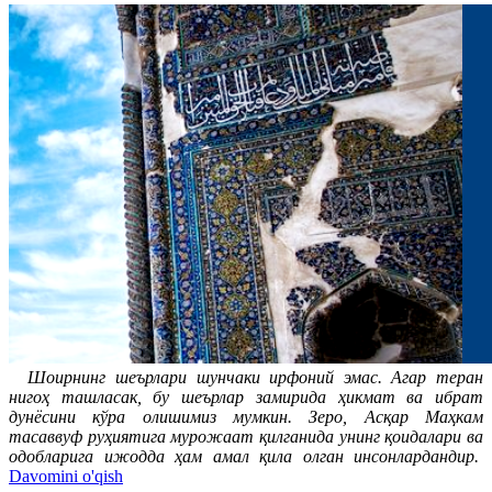
Шоирнинг шеърлари шунчаки ирфоний эмас. Агар теран
нигоҳ ташласак, бу шеърлар замирида ҳикмат ва ибрат
дунёсини кўра олишимиз мумкин. Зеро, Асқар Маҳкам
тасаввуф руҳиятига мурожаат қилганида унинг қоидалари ва
одобларига ижодда ҳам амал қила олган инсонлардандир.
Davomini o'qish