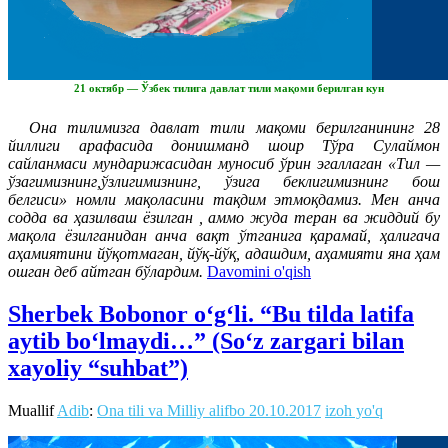
21 октябр — Ўзбек тилига давлат тили мақоми берилган кун
Она тилимизга давлат тили мақоми берилганининг 28
йиллиги арафасида донишманд шоир Тўра Сулаймон
сайланмаси мундарижасидан муносиб ўрин эгаллаган «Тил —
ўзагимизнинг,ўзлигимизнинг, ўзига беклигимизнинг бош
белгиси» номли мақоласини тақдим этмоқдамиз. Мен анча
содда ва ҳазилваш ёзилган , аммо жуда теран ва жиддий бу
мақола ёзилганидан анча вақт ўтганига қарамай, ҳалигача
аҳамиятини йўқотмаган, йўқ-йўқ, адашдим, аҳамияти яна ҳам
ошган деб айтган бўлардим.
Davomini o'qish
Sherbek Bobonor o‘g‘li. “Bu tilda latifa
aytib bo‘lmaydi…” (So‘z zargari bilan
xayoliy “suhbat”)
Muallif
Adib
:
Ona tili va Milliy alifbo
20.10.2017
izoh yo'q