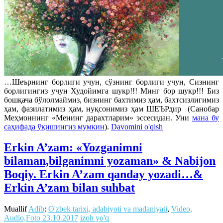
…Шеърнинг борлиги учун, сўзнинг борлиги учун, Сизнинг
борлигингиз учун Худойимга шукр!!! Минг бор шукр!!! Биз
бошқача бўлолмаймиз, бизнинг бахтимиз ҳам, бахтсизлигимиз
ҳам, фазилатимиз ҳам, нуқсонимиз ҳам ШЕЪРдир (Санобар
Меҳмоннинг «Менинг дарахтларим» эссесидан. Уни
мана бу
саҳифада ўқишингиз мумкин
).
Davomini o'qish
Erkin A’zam: «Yozganimni
bilaman,bilganimni yozaman» & Nabijon
Boqiy. Erkin A’zam qanday yozadi…&
Erkin A’zam bilan suhbat
Muallif
Adib
:
O'zbek tarixi, adabiyoti va madaniyati
,
Video,
Audio,Foto
23.10.2017
izoh yo'q