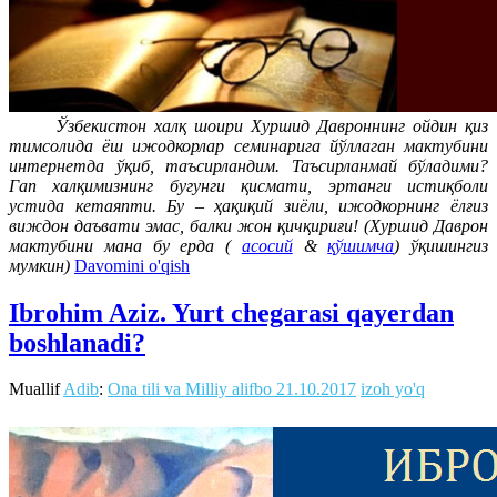
Ўзбекистон халқ шоири Хуршид Давроннинг ойдин қиз
тимсолида ёш ижодкорлар семинарига йўллаган мактубини
интернетда ўқиб, таъсирландим. Таъсирланмай бўладими?
Гап халқимизнинг бугунги қисмати, эртанги истиқболи
устида кетаяпти. Бу – ҳақиқий зиёли, ижодкорнинг ёлғиз
виждон даъвати эмас, балки жон қичқириғи! (Хуршид Даврон
мактубини мана бу ерда (
асосий
&
қўшимча
) ўқишингиз
мумкин)
Davomini o'qish
Ibrohim Aziz. Yurt chegarasi qayerdan
boshlanadi?
Muallif
Adib
:
Ona tili va Milliy alifbo
21.10.2017
izoh yo'q