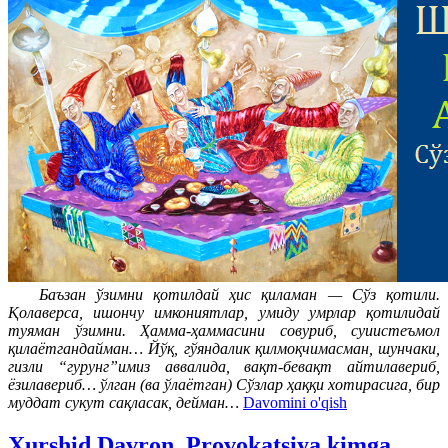
Баъзан ўзимни қотилдай ҳис қиламан — Сўз қотили.
Қолаверса, ишончу имкониятлар, умиду умрлар қотилидай
туяман ўзимни. Ҳамма-ҳаммасини совуриб, суиистеъмол
қилаётгандайман… Йўқ, гўяндалик қилмоқчимасман, шунчаки,
гизли “гурунг”имиз аввалида, вақт-бевақт айтилавериб,
ёзилавериб… ўлган (ва ўлаётган) Сўзлар ҳаққи хотирасига, бир
муддат сукут сақласак, дейман…
Davomini o'qish
Xurshid Davron. Provokatsiya kimga