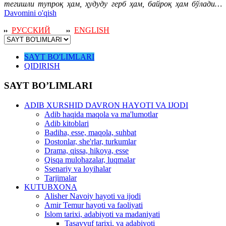
тегишли тупроқ ҳам, ҳудуду герб ҳам, байроқ ҳам бўлади…
Davomini o'qish
РУССКИЙ
ENGLISH
SAYT BO'LIMLARI
QIDIRISH
SAYT BO’LIMLARI
ADIB XURSHID DAVRON HAYOTI VA IJODI
Adib haqida maqola va ma'lumotlar
Adib kitoblari
Badiha, esse, maqola, suhbat
Dostonlar, she'rlar, turkumlar
Drama, qissa, hikoya, esse
Qisqa mulohazalar, luqmalar
Ssenariy va loyihalar
Tarjimalar
KUTUBXONA
Alisher Navoiy hayoti va ijodi
Amir Temur hayoti va faoliyati
Islom tarixi, adabiyoti va madaniyati
Tasavvuf tarixi, va adabiyoti