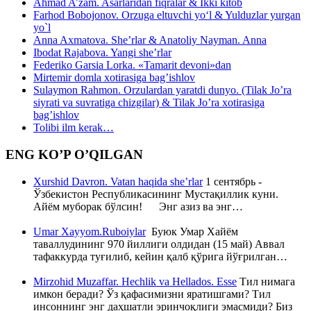
Ahmad A’zam. Asarlaridan fiqralar & Ikki kitob
Farhod Bobojonov. Orzuga eltuvchi yo‘l & Yulduzlar yurgan
yo`l
Anna Axmatova. She’rlar & Anatoliy Nayman. Anna
Ibodat Rajabova. Yangi she’rlar
Federiko Garsia Lorka. «Tamarit devoni»dan
Mirtemir domla xotirasiga bag’ishlov
Sulaymon Rahmon. Orzulardan yaratdi dunyo. (Tilak Jo’ra
siyrati va suvratiga chizgilar) & Tilak Jo’ra xotirasiga
bag’ishlov
Tolibi ilm kerak…
ENG KO’P O’QILGAN
Xurshid Davron. Vatan haqida she’rlar
1 сентябрь -
Ўзбекистон Республикасининг Мустақиллик куни.
Айём муборак бўлсин! Энг азиз ва энг…
Umar Xayyom.Ruboiylar
Буюк Умар Хайём
таваллудининг 970 йиллиги олдидан (15 май) Аввал
тафаккурда туғилиб, кейин қалб қўрига йўғрилган…
Mirzohid Muzaffar. Hechlik va Hellados. Esse
Тил нимага
имкон беради? Ўз қафасимизни яратишгами? Тил
инсоннинг энг даҳшатли эринчоқлиги эмасмиди? Биз