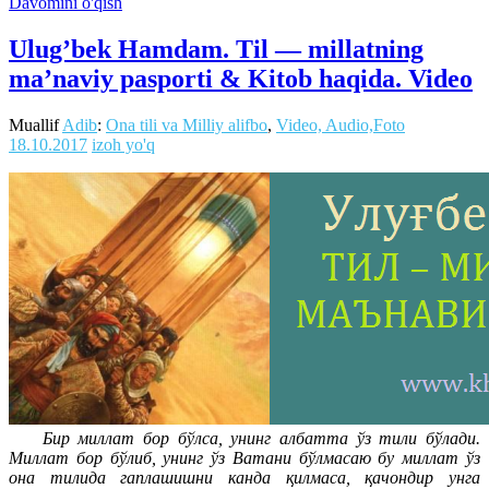
Davomini o'qish
Ulug’bek Hamdam. Til — millatning
ma’naviy pasporti & Kitob haqida. Video
Muallif
Adib
:
Ona tili va Milliy alifbo
,
Video, Audio,Foto
18.10.2017
izoh yo'q
Бир миллат бор бўлса, унинг албатта ўз тили бўлади.
Миллат бор бўлиб, унинг ўз Ватани бўлмасаю бу миллат ўз
она тилида гаплашишни канда қилмаса, қачондир унга