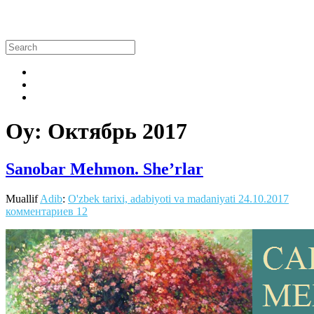
Oy:
Октябрь 2017
Sanobar Mehmon. She’rlar
Muallif
Adib
:
O'zbek tarixi, adabiyoti va madaniyati
24.10.2017
комментариев 12