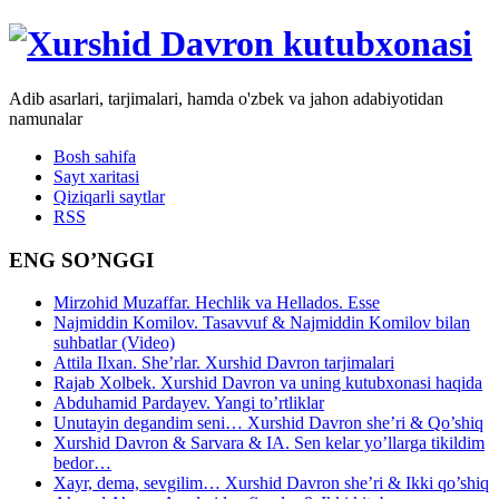
Adib asarlari, tarjimalari, hamda o'zbek va jahon adabiyotidan
namunalar
Bosh sahifa
Sayt xaritasi
Qiziqarli saytlar
RSS
ENG SO’NGGI
Mirzohid Muzaffar. Hechlik va Hellados. Esse
Najmiddin Komilov. Tasavvuf & Najmiddin Komilov bilan
suhbatlar (Video)
Attila Ilxan. She’rlar. Xurshid Davron tarjimalari
Rajab Xolbek. Xurshid Davron va uning kutubxonasi haqida
Abduhamid Pardayev. Yangi to’rtliklar
Unutayin degandim seni… Xurshid Davron she’ri & Qo’shiq
Xurshid Davron & Sarvara & IA. Sen kelar yo’llarga tikildim
bedor…
Xayr, dema, sevgilim… Xurshid Davron she’ri & Ikki qo’shiq