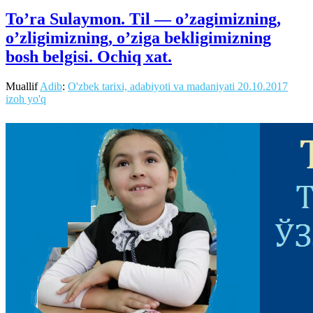
To’ra Sulaymon. Til — o’zagimizning,
o’zligimizning, o’ziga bekligimizning
bosh belgisi. Ochiq xat.
Muallif
Adib
:
O'zbek tarixi, adabiyoti va madaniyati
20.10.2017
izoh yo'q