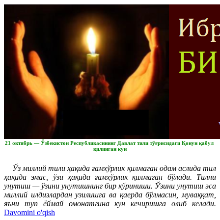
21 октябрь — Ўзбекистон Республикасининг Давлат тили тўғрисидаги Қонун қабул
қилинган кун
Ўз миллий тили ҳақида ғамхўрлик қилмаган одам аслида тил
ҳақида эмас, ўзи ҳақида ғамхўрлик қилмаган бўлади. Тилни
унутиш — ўзини унутишнинг бир кўриниши. Ўзини унутиш эса
миллий илдизлардан узилишга ва қаерда бўлмасин, муваққат,
яъни туп ёймай омонатгина кун кечиришга олиб келади.
Davomini o'qish