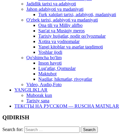
Jadidlik tarixi va adabiyoti
Jahon adabiyoti va madaniyati
Turk xalqlari tarixi, adabiyoti, madaniyati
O'zbek tarixi, adabiyoti va madaniyati
Ona tili va Milliy alifbo
San'at va Musiqiy meros
Tarixiy hujjatlar, nodir qo'lyozmalar
Xotira va yodnomalar
Yangi kitoblar va asarlar taqdimoti
Yoshlar ijodi
Qo'shimcha bo'lim
Inson hayoti
Lug'atlar, Qomuslar
Maktubot
Naqllar, hikmatlar, rivoyatlar
Video, Audio,Foto
YANGILIKLAR
Muborak kun
Tarixiy sana
ТЕКСТЫ НА РУССКОМ — RUSCHA MATNLAR
QIDIRISH
Search for: