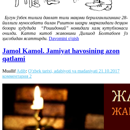
Бугун ўзбек тилига давлат тили мақоми берилганлигининг 28-
йиллиги муносабати билан Риштон шаҳри марказидаги деҳқон
бозори ҳудудида “Рошидоний” номидаги халқ кутубхонаси
очилди. Катта китоб жавонини Дилшод Болтабоев ўз
ҳисобидан ясаттирди.
Davomini o'qish
Jamol Kamol. Jamiyat havosining azon
qatlami
Muallif
Adib
:
O'zbek tarixi, adabiyoti va madaniyati
21.10.2017
комментария 2