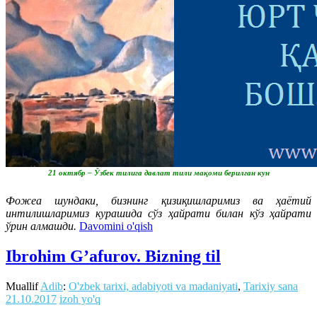
21 октябр – Ўзбек тилига давлат тили мақоми берилган кун
Фожеа шундаки, бизнинг қизиқишларимиз ва ҳаётий
интилишларимиз курашида сўз ҳайрати билан кўз ҳайрати
ўрин алмашди.
Davomini o'qish
Ibrohim G’afurov. Bizning til
Muallif
Adib
:
O'zbek tarixi, adabiyoti va madaniyati
,
Tarixiy sana
21.10.2017
izoh yo'q