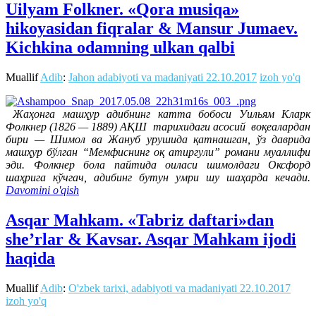
Uilyam Folkner. «Qora musiqa»
hikoyasidan fiqralar & Mansur Jumaev.
Kichkina odamning ulkan qalbi
Muallif
Adib
:
Jahon adabiyoti va madaniyati
22.10.2017
izoh yo'q
Жаҳонга машҳур адибнинг катта бобоси Уильям Кларк
Фолкнер (1826 — 1889) АҚШ тарихидаги асосий воқеалардан
бири — Шимол ва Жануб урушида қатнашган, ўз даврида
машҳур бўлган “Мемфиснинг оқ атиргули” романи муаллифи
эди. Фолкнер бола пайтида оиласи шимолдаги Оксфорд
шаҳрига кўчгач, адибинг бутун умри шу шаҳарда кечади.
Davomini o'qish
Asqar Mahkam. «Tabriz daftari»dan
she’rlar & Kavsar. Asqar Mahkam ijodi
haqida
Muallif
Adib
:
O'zbek tarixi, adabiyoti va madaniyati
22.10.2017
izoh yo'q