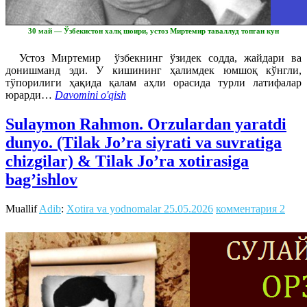
30 май — Ўзбекистон халқ шоири, устоз Миртемир таваллуд топган кун
Устоз Миртемир ўзбекнинг ўзидек содда, жайдари ва
донишманд эди. У кишининг ҳалимдек юмшоқ кўнгли,
тўпорилиги ҳақида қалам аҳли орасида турли латифалар
юрарди…
Davomini o'qish
Sulaymon Rahmon. Orzulardan yaratdi
dunyo. (Tilak Jo’ra siyrati va suvratiga
chizgilar) & Tilak Jo’ra xotirasiga
bag’ishlov
Muallif
Adib
:
Xotira va yodnomalar
25.05.2026
комментария 2