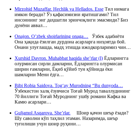
Mirzohid Muzaffar. Hechlik va Hellados. Esse
Тил нимага
имкон беради? Ўз қафасимизни яратишгами? Тил
инсоннинг энг даҳшатли эринчоқлиги эмасмиди? Биз
дунёни аввал…
Onajon. O’zbek shoirlarining onaga…
Ўзбек адабиёти
Она ҳақида ёзилган дурдона асарларга ниҳоятда бой.
Онани улуғлашда, мадҳ этишда ижодкорларимиз чин…
Xurshid Davron. Muhabbat haqida she’rlar (I)
Ёдларингга
олурмисан сирли дамларни, Ёдларингга олурмисан
ширин ғамларни, Ёқиб қўйиб тун қўйнида ёки
шамларни Мени ёдга…
Bibi Robia Saidova. Tog‘ay Murodning “Bu dunyoda…
Ўзбекистон халқ ёзувчиси Тоғай Мурод таваллудининг
70 йиллиги Тоғай Муроднинг ушбу романи Кафка ва
Камю асарлари…
Guljamol Asqarova. She’rlar.
Шоир қачон шеър ёзади?
Шу саволни кўп таҳлил этаман. Назаримда, шеър
туғилиши учун шоир руҳини…