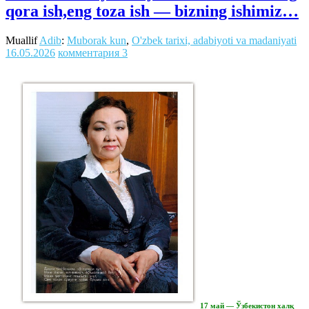
qora ish,eng toza ish — bizning ishimiz…
Muallif
Adib
:
Muborak kun
,
O'zbek tarixi, adabiyoti va madaniyati
16.05.2026
комментария 3
17 май — Ўзбекистон халқ