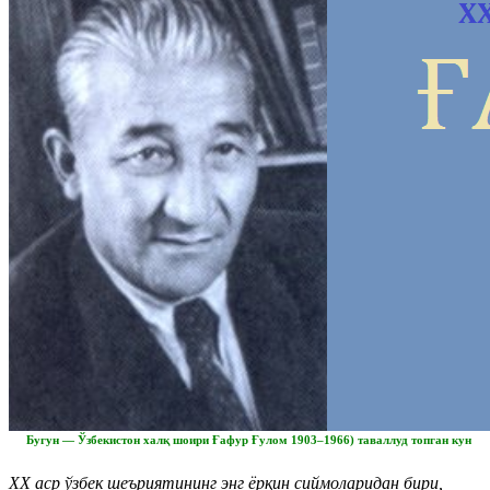
Бугун — Ўзбекистон халқ шоири Ғафур Ғулом 1903–1966) таваллуд топган кун
ХХ аср ўзбек шеъриятининг энг ёрқин сиймоларидан бири,