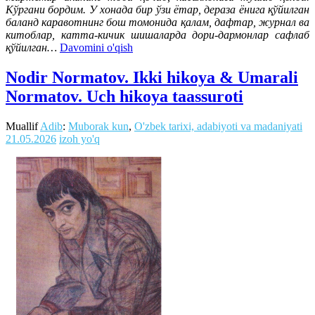
Кўргани бордим. У хонада бир ўзи ётар, дераза ёнига қўйилган
баланд каравотнинг бош томонида қалам, дафтар, журнал ва
китоблар, катта-кичик шишаларда дори-дармонлар сафлаб
қўйилган…
Davomini o'qish
Nodir Normatov. Ikki hikoya & Umarali
Normatov. Uch hikoya taassuroti
Muallif
Adib
:
Muborak kun
,
O'zbek tarixi, adabiyoti va madaniyati
21.05.2026
izoh yo'q