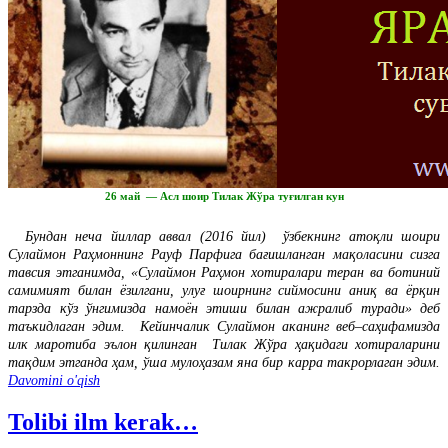
26 май — Асл шоир Тилак Жўра туғилган кун
Бундан неча йиллар аввал (2016 йил) ўзбекнинг атоқли шоири
Сулаймон Раҳмоннинг Рауф Парфига бағишланган мақоласини сизга
тавсия этганимда, «Сулаймон Раҳмон хотиралари теран ва ботиний
самимият билан ёзилгани, улуғ шоирнинг сиймосини аниқ ва ёрқин
тарзда кўз ўнгимизда намоён этиши билан ажралиб туради» деб
таъкидлаган эдим. Кейинчалик Сулаймон аканинг веб–саҳифамизда
илк маротиба эълон қилинган Тилак Жўра ҳақидаги хотираларини
тақдим этганда ҳам, ўша мулоҳазам яна бир карра такрорлаган эдим.
Davomini o'qish
Tolibi ilm kerak…