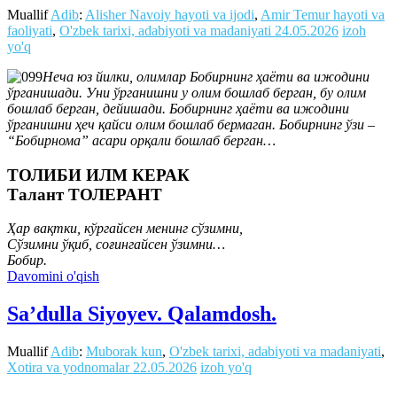
Muallif
Adib
:
Alisher Navoiy hayoti va ijodi
,
Amir Temur hayoti va
faoliyati
,
O'zbek tarixi, adabiyoti va madaniyati
24.05.2026
izoh
yo'q
Неча юз йилки, олимлар Бобирнинг ҳаёти ва ижодини
ўрганишади. Уни ўрганишни у олим бошлаб берган, бу олим
бошлаб берган, дейишади. Бобирнинг ҳаёти ва ижодини
ўрганишни ҳеч қайси олим бошлаб бермаган. Бобирнинг ўзи –
“Бобирнома” асари орқали бошлаб берган…
ТОЛИБИ ИЛМ КЕРАК
Талант ТОЛЕРАНТ
Ҳар вақтки, кўргайсен менинг сўзимни,
Сўзимни ўқиб, соғингайсен ўзимни…
Бобир.
Davomini o'qish
Sa’dulla Siyoyev. Qalamdosh.
Muallif
Adib
:
Muborak kun
,
O'zbek tarixi, adabiyoti va madaniyati
,
Xotira va yodnomalar
22.05.2026
izoh yo'q