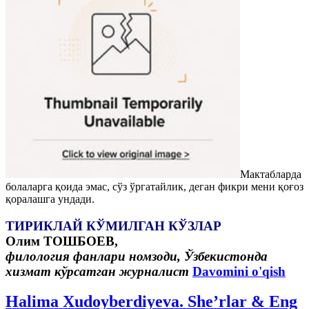
Мактабларда
болаларга қоида эмас, сўз ўргатайлик, деган фикри мени қоғоз
қоралашга ундади.
ТИРИКЛАЙ КЎМИЛГАН КЎЗЛАР
Олим ТОШБОЕВ,
филология фанлари номзоди,
Ўзбекистонда
хизмат кўрсатган журналист
Davomini o'qish
Halima Xudoyberdiyeva. She’rlar & Eng