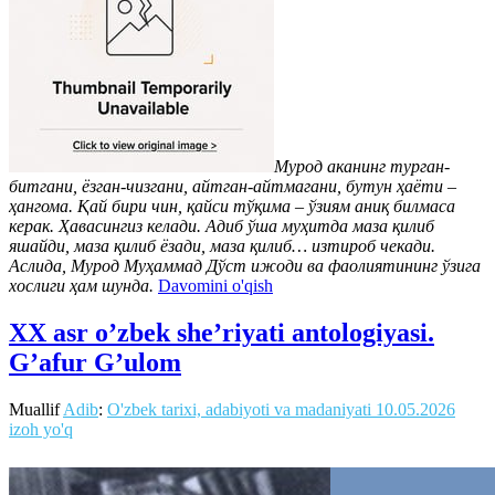
Мурод аканинг турган-
битгани, ёзган-чизгани, айтган-айтмагани, бутун ҳаёти –
ҳангома. Қай бири чин, қайси тўқима – ўзиям аниқ билмаса
керак. Ҳавасингиз келади. Адиб ўша муҳитда маза қилиб
яшайди, маза қилиб ёзади, маза қилиб… изтироб чекади.
Аслида, Мурод Муҳаммад Дўст ижоди ва фаолиятининг ўзига
хослиги ҳам шунда.
Davomini o'qish
XX asr o’zbek she’riyati antologiyasi.
G’afur G’ulom
Muallif
Adib
:
O'zbek tarixi, adabiyoti va madaniyati
10.05.2026
izoh yo'q