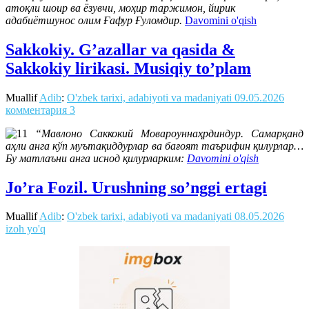
атоқли шоир ва ёзувчи, моҳир таржимон, йирик
адабиётшунос олим Ғафур Ғуломдир.
Davomini o'qish
Sakkokiy. G’azallar va qasida &
Sakkokiy lirikasi. Musiqiy to’plam
Muallif
Adib
:
O'zbek tarixi, adabiyoti va madaniyati
09.05.2026
комментария 3
“Мавлоно Саккокий Мовароуннаҳрдиндур. Самарқанд
аҳли анга кўп муътақиддурлар ва бағоят таърифин қилурлар…
Бу матлаъни анга иснод қилурларким:
Davomini o'qish
Jo’ra Fozil. Urushning so’nggi ertagi
Muallif
Adib
:
O'zbek tarixi, adabiyoti va madaniyati
08.05.2026
izoh yo'q