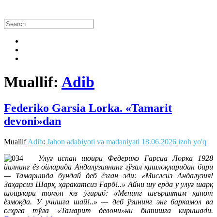
Muallif:
Adib
Federiko Garsia Lorka. «Tamarit
devoni»dan
Muallif
Adib
:
Jahon adabiyoti va madaniyati
18.06.2026
izoh yo'q
Улуғ испан шоири Федерико Гарсиа Лорка 1928
йилнинг ёз ойларида Андалузиянинг гўзал қишлоқларидан бири
— Тамаритда бундай деб ёзган эди: «Мислсиз Андалузия!
Заҳарсиз Шарқ, ҳаракатсиз Ғарб!..» Айни шу ерда у улуғ шарқ
шоирлари томон юз ўгириб: «Менинг шеъриятим қанот
ёзмоқда. У учишга шай!..» — деб ўзининг энг баркамол ва
сеҳрга тўла «Тамарит девони»ни битишга киришади.