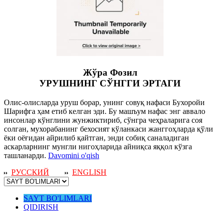
Жўра Фозил
УРУШНИНГ СЎНГГИ ЭРТАГИ
Олис-олисларда уруш борар, унинг совуқ нафаси Бухоройи
Шарифга ҳам етиб келган эди. Бу машъум нафас энг аввало
инсонлар кўнглини жунжиктириб, сўнгра чеҳраларига соя
солган, мухорабанинг бехосият кўланкаси жанггоҳларда қўли
ёки оёғидан айрилиб қайтган, энди собиқ саналадиган
аскарларнинг мунгли нигоҳларида айниқса яққол кўзга
ташланарди.
Davomini o'qish
РУССКИЙ
ENGLISH
SAYT BO'LIMLARI
QIDIRISH