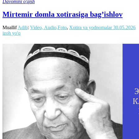
Davomini o'qish
Mirtemir domla xotirasiga bag’ishlov
Muallif
Adib
:
Video, Audio,Foto
,
Xotira va yodnomalar
30.05.2026
izoh yo'q