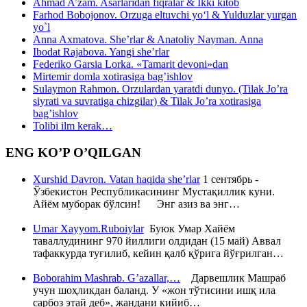
Ahmad A’zam. Asarlaridan fiqralar & Ikki kitob
Farhod Bobojonov. Orzuga eltuvchi yo‘l & Yulduzlar yurgan
yo`l
Anna Axmatova. She’rlar & Anatoliy Nayman. Anna
Ibodat Rajabova. Yangi she’rlar
Federiko Garsia Lorka. «Tamarit devoni»dan
Mirtemir domla xotirasiga bag’ishlov
Sulaymon Rahmon. Orzulardan yaratdi dunyo. (Tilak Jo’ra
siyrati va suvratiga chizgilar) & Tilak Jo’ra xotirasiga
bag’ishlov
Tolibi ilm kerak…
ENG KO’P O’QILGAN
Xurshid Davron. Vatan haqida she’rlar
1 сентябрь -
Ўзбекистон Республикасининг Мустақиллик куни.
Айём муборак бўлсин! Энг азиз ва энг…
Umar Xayyom.Ruboiylar
Буюк Умар Хайём
таваллудининг 970 йиллиги олдидан (15 май) Аввал
тафаккурда туғилиб, кейин қалб қўрига йўғрилган…
Boborahim Mashrab. G’azallar,…
Дарвешлик Машраб
учун шоҳликдан баланд. У «жон тўтисини ишқ ила
сарбоз этай деб», жандани кийиб…