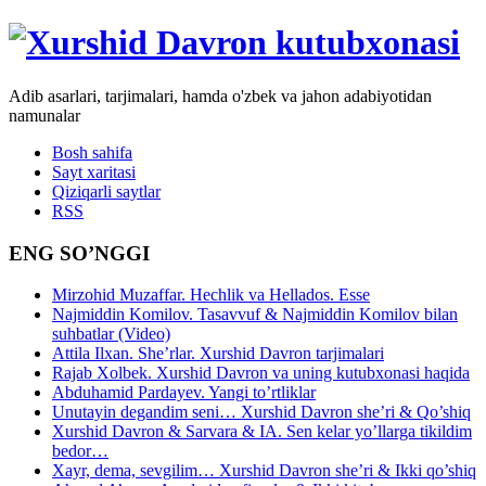
Adib asarlari, tarjimalari, hamda o'zbek va jahon adabiyotidan
namunalar
Bosh sahifa
Sayt xaritasi
Qiziqarli saytlar
RSS
ENG SO’NGGI
Mirzohid Muzaffar. Hechlik va Hellados. Esse
Najmiddin Komilov. Tasavvuf & Najmiddin Komilov bilan
suhbatlar (Video)
Attila Ilxan. She’rlar. Xurshid Davron tarjimalari
Rajab Xolbek. Xurshid Davron va uning kutubxonasi haqida
Abduhamid Pardayev. Yangi to’rtliklar
Unutayin degandim seni… Xurshid Davron she’ri & Qo’shiq
Xurshid Davron & Sarvara & IA. Sen kelar yo’llarga tikildim
bedor…
Xayr, dema, sevgilim… Xurshid Davron she’ri & Ikki qo’shiq