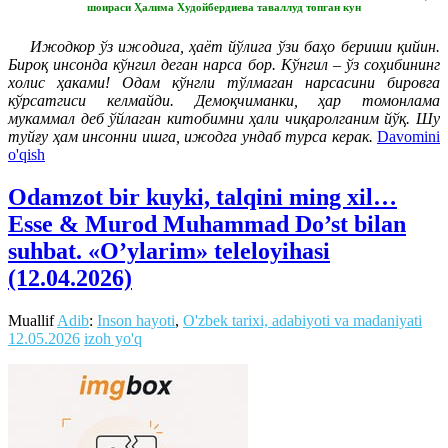
шоираси Ҳалима Худойбердиева таваллуд топган кун
Ижодкор ўз ижодига, ҳаёт йўлига ўзи баҳо бериши қийин.
Бироқ инсонда кўнгил деган нарса бор. Кўнгил – ўз соҳибининг
холис ҳаками! Одам кўнгли тўлмаган нарсасини бировга
кўрсатгиси келмайди. Демоқчиманки, ҳар томонлама
мукаммал деб ўйлаган китобимни ҳали чиқаролганим йўқ. Шу
туйғу ҳам инсонни ишга, ижодга ундаб турса керак.
Davomini
o'qish
Odamzot bir kuyki, talqini ming xil…
Esse & Murod Muhammad Do’st bilan
suhbat. «O’ylarim» teleloyihasi
(12.04.2026)
Muallif
Adib
:
Inson hayoti
,
O'zbek tarixi, adabiyoti va madaniyati
12.05.2026
izoh yo'q