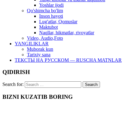
Yoshlar ijodi
Qo'shimcha bo'lim
Inson hayoti
Lug'atlar, Qomuslar
Maktubot
Naqllar, hikmatlar, rivoyatlar
Video, Audio,Foto
YANGILIKLAR
Muborak kun
Tarixiy sana
ТЕКСТЫ НА РУССКОМ — RUSCHA MATNLAR
QIDIRISH
Search for:
BIZNI KUZATIB BORING