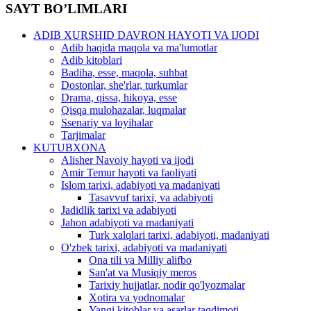
SAYT BO’LIMLARI
ADIB XURSHID DAVRON HAYOTI VA IJODI
Adib haqida maqola va ma'lumotlar
Adib kitoblari
Badiha, esse, maqola, suhbat
Dostonlar, she'rlar, turkumlar
Drama, qissa, hikoya, esse
Qisqa mulohazalar, luqmalar
Ssenariy va loyihalar
Tarjimalar
KUTUBXONA
Alisher Navoiy hayoti va ijodi
Amir Temur hayoti va faoliyati
Islom tarixi, adabiyoti va madaniyati
Tasavvuf tarixi, va adabiyoti
Jadidlik tarixi va adabiyoti
Jahon adabiyoti va madaniyati
Turk xalqlari tarixi, adabiyoti, madaniyati
O'zbek tarixi, adabiyoti va madaniyati
Ona tili va Milliy alifbo
San'at va Musiqiy meros
Tarixiy hujjatlar, nodir qo'lyozmalar
Xotira va yodnomalar
Yangi kitoblar va asarlar taqdimoti