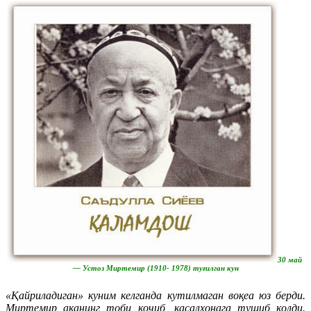
30 май
— Устоз Миртемир (1910- 1978) туғилган кун
«Қайриладиган» куним келганда кутилмаган воқеа юз берди.
Миртемир аканинг тоби қочиб, касалхонага тушиб қолди.