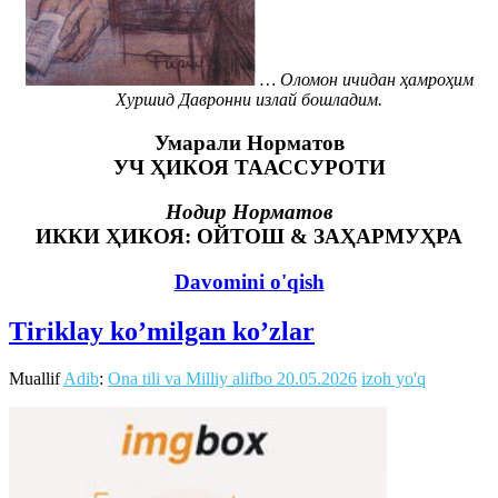
… Оломон ичидан ҳамроҳим
Хуршид Давронни излай бошладим.
Умарали Норматов
УЧ ҲИКОЯ ТААССУРОТИ
Нодир Норматов
ИККИ ҲИКОЯ:
ОЙТОШ & ЗАҲАРМУҲРА
Davomini o'qish
Tiriklay ko’milgan ko’zlar
Muallif
Adib
:
Ona tili va Milliy alifbo
20.05.2026
izoh yo'q