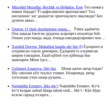
Mirzohid Muzaffar. Hechlik va Hellados. Esse
Тил нимага
имкон беради? Ўз қафасимизни яратишгами? Тил
инсоннинг энг даҳшатли эринчоқлиги эмасмиди? Биз
дунёни аввал…
Onajon. O’zbek shoirlarining onaga…
Ўзбек адабиёти
Она ҳақида ёзилган дурдона асарларга ниҳоятда бой.
Онани улуғлашда, мадҳ этишда ижодкорларимиз чин…
Xurshid Davron. Muhabbat haqida she’rlar (I)
Ёдларингга
олурмисан сирли дамларни, Ёдларингга олурмисан
ширин ғамларни, Ёқиб қўйиб тун қўйнида ёки
шамларни Мени ёдга…
Guljamol Asqarova. She’rlar.
Шоир қачон шеър ёзади?
Шу саволни кўп таҳлил этаман. Назаримда, шеър
туғилиши учун шоир руҳини…
Najmiddin Ermatov. Ikki she’r
Najmiddin Ermatov. Ko‘k
bo‘ri kezgan sarhad itlarga talosh endi... She’r / Кўк бўри
кезган сарҳад итларга…