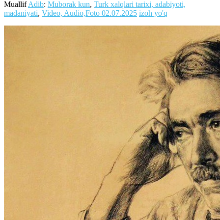
Muallif
Adib
:
Muborak kun
,
Turk xalqlari tarixi, adabiyoti,
madaniyati
,
Video, Audio,Foto
02.07.2025
izoh yo'q