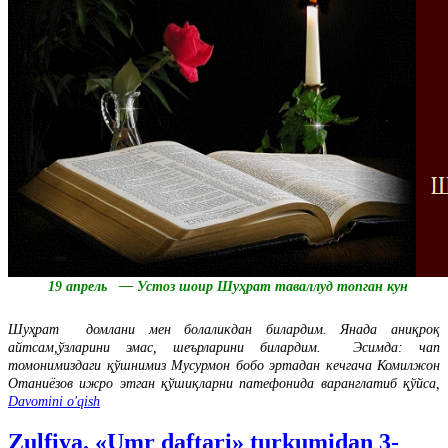
19 апрель — Устоз шоир Шуҳрат таваллуд топган кун
Шуҳрат домлани мен болаликдан билардим. Янада аниқроқ
айтсам,ўзларини эмас, шеърларини билардим. Эсимда: чап
томонимиздаги қўшнимиз Мусурмон бобо эртадан кечгача Комилжон
Отаниёзов ижро этган қўшиқларни патефонида варанглатиб қўйса,
Davomini o'qish
Zulfiya. «Umr daftari» turkumidan 3-