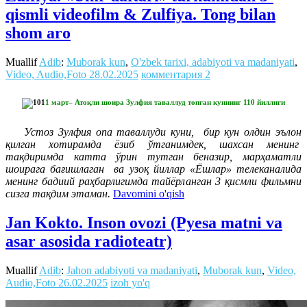
qismli videofilm & Zulfiya. Tong bilan
shom aro
Muallif
Adib
:
Muborak kun
,
O'zbek tarixi, adabiyoti va madaniyati
,
Video, Audio,Foto
28.02.2025
комментария 2
1 март– Атоқли шоира Зулфия таваллуд топган куннинг 110 йиллиги
Устоз Зулфия опа таваллуди куни, бир кун олдин эълон
қилган хотирамда ёзиб ўтганимдек, шахсан менинг
тақдиримда катта ўрин тутган беназир, марҳаматли
шоирага бағишлаган ва узоқ йиллар «Ёшлар» телеканалида
менинг бадиий раҳбарлигимда тайёрланган 3 қисмли фильмни
сизга тақдим этаман.
Davomini o'qish
Jan Kokto. Inson ovozi (Pyesa matni va
asar asosida radioteatr)
Muallif
Adib
:
Jahon adabiyoti va madaniyati
,
Muborak kun
,
Video,
Audio,Foto
26.02.2025
izoh yo'q