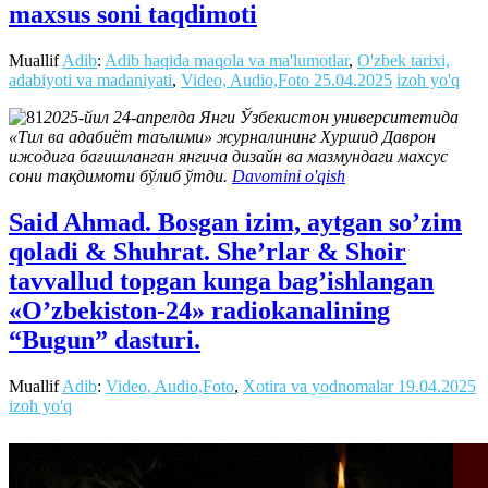
maxsus soni taqdimoti
Muallif
Adib
:
Adib haqida maqola va ma'lumotlar
,
O'zbek tarixi,
adabiyoti va madaniyati
,
Video, Audio,Foto
25.04.2025
izoh yo'q
2025-йил 24-апрелда Янги Ўзбекистон университетида
«Тил ва адабиёт таълими» журналининг Хуршид Даврон
ижодига бағишланган янгича дизайн ва мазмундаги махсус
сони тақдимоти бўлиб ўтди.
Davomini o'qish
Said Ahmad. Bosgan izim, aytgan so’zim
qoladi & Shuhrat. She’rlar & Shoir
tavvallud topgan kunga bag’ishlangan
«O’zbekiston-24» radiokanalining
“Bugun” dasturi.
Muallif
Adib
:
Video, Audio,Foto
,
Xotira va yodnomalar
19.04.2025
izoh yo'q