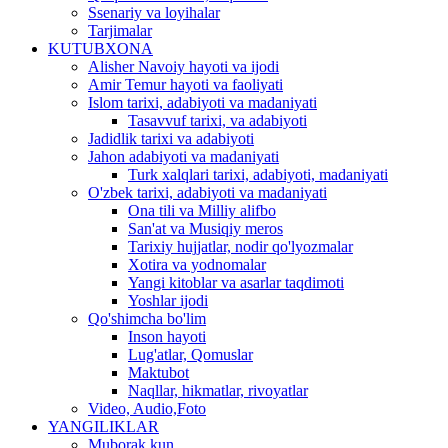
Ssenariy va loyihalar
Tarjimalar
KUTUBXONA
Alisher Navoiy hayoti va ijodi
Amir Temur hayoti va faoliyati
Islom tarixi, adabiyoti va madaniyati
Tasavvuf tarixi, va adabiyoti
Jadidlik tarixi va adabiyoti
Jahon adabiyoti va madaniyati
Turk xalqlari tarixi, adabiyoti, madaniyati
O'zbek tarixi, adabiyoti va madaniyati
Ona tili va Milliy alifbo
San'at va Musiqiy meros
Tarixiy hujjatlar, nodir qo'lyozmalar
Xotira va yodnomalar
Yangi kitoblar va asarlar taqdimoti
Yoshlar ijodi
Qo'shimcha bo'lim
Inson hayoti
Lug'atlar, Qomuslar
Maktubot
Naqllar, hikmatlar, rivoyatlar
Video, Audio,Foto
YANGILIKLAR
Muborak kun