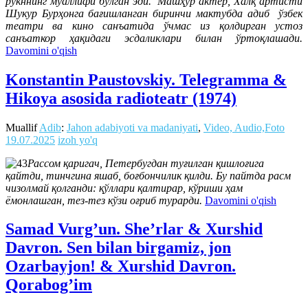
рукннинг муаллифи бўлган эди. Машҳур актёр, Халқ артисти
Шукур Бурҳонга бағишланган биринчи мактубда адиб ўзбек
театри ва кино санъатида ўчмас из қолдирган устоз
санъаткор ҳақидаги эсдаликлари билан ўртоқлашади.
Davomini o'qish
Konstantin Paustovskiy. Telegramma &
Hikoya asosida radioteatr (1974)
Muallif
Adib
:
Jahon adabiyoti va madaniyati
,
Video, Audio,Foto
19.07.2025
izoh yo'q
Рассом қаригач, Петербугдан туғилган қишлоғига
қайтди, тинчгина яшаб, боғбончилик қилди. Бу пайтда расм
чизолмай қолганди: қўллари қалтирар, кўриши ҳам
ёмонлашган, тез-тез кўзи оғриб турарди.
Davomini o'qish
Samad Vurg’un. She’rlar & Xurshid
Davron. Sen bilan birgamiz, jon
Ozarbayjon! & Xurshid Davron.
Qorabog’im