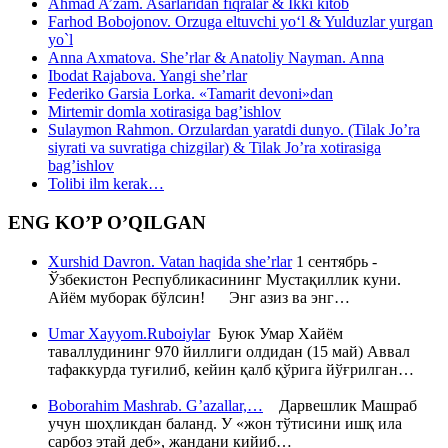
Ahmad A’zam. Asarlaridan fiqralar & Ikki kitob
Farhod Bobojonov. Orzuga eltuvchi yo‘l & Yulduzlar yurgan
yo`l
Anna Axmatova. She’rlar & Anatoliy Nayman. Anna
Ibodat Rajabova. Yangi she’rlar
Federiko Garsia Lorka. «Tamarit devoni»dan
Mirtemir domla xotirasiga bag’ishlov
Sulaymon Rahmon. Orzulardan yaratdi dunyo. (Tilak Jo’ra
siyrati va suvratiga chizgilar) & Tilak Jo’ra xotirasiga
bag’ishlov
Tolibi ilm kerak…
ENG KO’P O’QILGAN
Xurshid Davron. Vatan haqida she’rlar
1 сентябрь -
Ўзбекистон Республикасининг Мустақиллик куни.
Айём муборак бўлсин! Энг азиз ва энг…
Umar Xayyom.Ruboiylar
Буюк Умар Хайём
таваллудининг 970 йиллиги олдидан (15 май) Аввал
тафаккурда туғилиб, кейин қалб қўрига йўғрилган…
Boborahim Mashrab. G’azallar,…
Дарвешлик Машраб
учун шоҳликдан баланд. У «жон тўтисини ишқ ила
сарбоз этай деб», жандани кийиб…