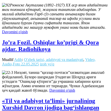
Рюноске Акутагава (1892–1927) ХХ аср япон адабиётини
янги поғонага кўтариб, жаҳонга танитган адиблардан. У
миллий адабиётни Ғарб сўз санъати анъаналари билан
уйғунлаштириб, анъанавий тасвир ва ифода усулини янги
йўналишга бурган ёзувчи сифатида танилган. Япон
адабиётида энг машҳур мукофот унинг номи билан аталади.
Davomini o'qish
Jo’ra Fozil. Oshiqlar ko’prigi & Qora
ajdar. Radiohikoya
Muallif
Adib
:
O'zbek tarixi, adabiyoti va madaniyati
,
Video,
Audio,Foto
22.05.2025
izoh yo'q
Ниҳоят, таниш “қизлар почтаси”хизматидан амаллаб
фойдаланиб, Бухоро шаҳридан ўтадиган Шоҳруд ариғи
устидаги “Ошиқлар кўприги”да учрашиш хабарини қизга
жўнатдим. Аммо ичимни ит тирнарди. Чунки Адибахондан
ҳеч қандай жавоб бўлмади.
Davomini o'qish
«Til va adabiyot ta’limi» jurnalining
Xurshid Davron ijodiga bag‘ishlangan