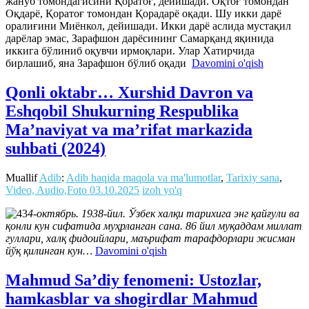
жануб томондагисини Қоратоғ, дейишади. Оқтоғ томондан
Оқдарё, Қоратоғ томондан Қорадарё оқади. Шу икки дарё
оралиғини Миёнкол, дейишади. Икки дарё аслида мустақил
дарёлар эмас, Зарафшон дарёсининг Самарқанд яқинида
иккига бўлиниб оқувчи ирмоқлари. Улар Хатирчида
бирлашиб, яна Зарафшон бўлиб оқади
Davomini o'qish
Qonli oktabr… Xurshid Davron va
Eshqobil Shukurning Respublika
Ma’naviyat va ma’rifat markazida
suhbati (2024)
Muallif
Adib
:
Adib haqida maqola va ma'lumotlar
,
Tarixiy sana
,
Video, Audio,Foto
03.10.2025
izoh yo'q
4-октябрь. 1938-йил. Ўзбек халқи тарихига энг қайғули ва
қонли кун сифатида муҳрланган сана. 86 йил муқаддам миллат
гуллари, халқ фидоийлари, маърифат тарафдорлари жисман
йўқ қилинган кун…
Davomini o'qish
Mahmud Sa’diy fenomeni: Ustozlar,
hamkasblar va shogirdlar Mahmud