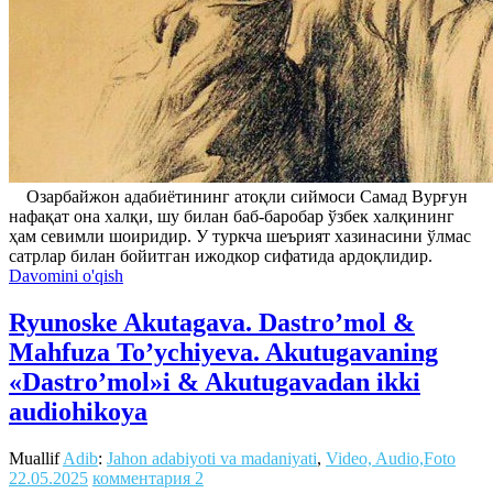
Озарбайжон адабиётининг атоқли сиймоси Самад Вурғун
нафақат она халқи, шу билан баб-баробар ўзбек халқининг
ҳам севимли шоиридир. У туркча шеърият хазинасини ўлмас
сатрлар билан бойитган ижодкор сифатида ардоқлидир.
Davomini o'qish
Ryunoske Akutagava. Dastro’mol &
Mahfuza To’ychiyeva. Akutugavaning
«Dastro’mol»i & Akutugavadan ikki
audiohikoya
Muallif
Adib
:
Jahon adabiyoti va madaniyati
,
Video, Audio,Foto
22.05.2025
комментария 2