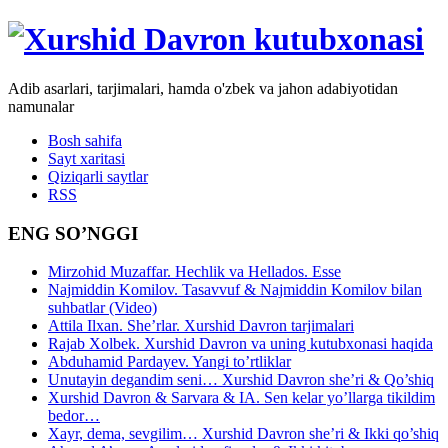
Adib asarlari, tarjimalari, hamda o'zbek va jahon adabiyotidan
namunalar
Bosh sahifa
Sayt xaritasi
Qiziqarli saytlar
RSS
ENG SO’NGGI
Mirzohid Muzaffar. Hechlik va Hellados. Esse
Najmiddin Komilov. Tasavvuf & Najmiddin Komilov bilan
suhbatlar (Video)
Attila Ilxan. She’rlar. Xurshid Davron tarjimalari
Rajab Xolbek. Xurshid Davron va uning kutubxonasi haqida
Abduhamid Pardayev. Yangi to’rtliklar
Unutayin degandim seni… Xurshid Davron she’ri & Qo’shiq
Xurshid Davron & Sarvara & IA. Sen kelar yo’llarga tikildim
bedor…
Xayr, dema, sevgilim… Xurshid Davron she’ri & Ikki qo’shiq