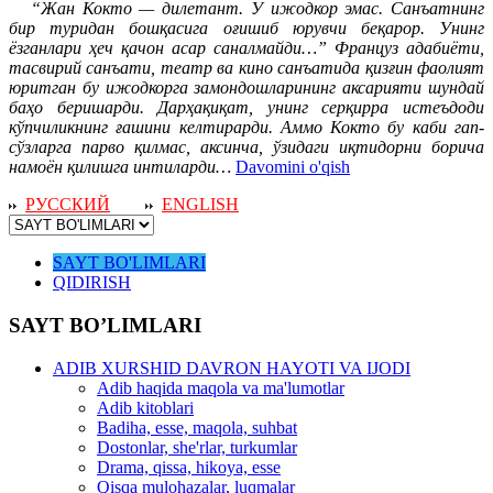
“Жан Кокто — дилетант. У ижодкор эмас. Санъатнинг
бир туридан бошқасига оғишиб юрувчи беқарор. Унинг
ёзганлари ҳеч қачон асар саналмайди…” Француз адабиёти,
тасвирий санъати, театр ва кино санъатида қизғин фаолият
юритган бу ижодкорга замондошларининг аксарияти шундай
баҳо беришарди. Дарҳақиқат, унинг серқирра истеъдоди
кўпчиликнинг ғашини келтирарди. Аммо Кокто бу каби гап-
сўзларга парво қилмас, аксинча, ўзидаги иқтидорни борича
намоён қилишга интиларди…
Davomini o'qish
РУССКИЙ
ENGLISH
SAYT BO'LIMLARI
QIDIRISH
SAYT BO’LIMLARI
ADIB XURSHID DAVRON HAYOTI VA IJODI
Adib haqida maqola va ma'lumotlar
Adib kitoblari
Badiha, esse, maqola, suhbat
Dostonlar, she'rlar, turkumlar
Drama, qissa, hikoya, esse
Qisqa mulohazalar, luqmalar