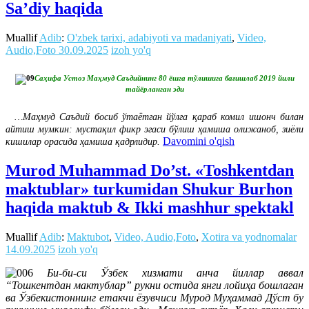
Sa’diy haqida
Muallif
Adib
:
O'zbek tarixi, adabiyoti va madaniyati
,
Video,
Audio,Foto
30.09.2025
izoh yo'q
Саҳифа Устоз Маҳмуд Саъдийнинг 80 ёшга тўлишига бағишлаб 2019 йили
тайёрланган эди
…Маҳмуд Саъдий босиб ўтаётган йўлга қараб комил ишонч билан
айтиш мумкин: мустақил фикр эгаси бўлиш ҳамиша олижаноб, зиёли
Davomini o'qish
кишилар орасида ҳамиша қадрлидир.
Murod Muhammad Do’st. «Toshkentdan
maktublar» turkumidan Shukur Burhon
haqida maktub & Ikki mashhur spektakl
Muallif
Adib
:
Maktubot
,
Video, Audio,Foto
,
Xotira va yodnomalar
14.09.2025
izoh yo'q
Би-би-си Ўзбек хизмати анча йиллар аввал
“Тошкентдан мактублар” рукни остида янги лойиҳа бошлаган
ва Ўзбекистоннинг етакчи ёзувчиси Мурод Муҳаммад Дўст бу