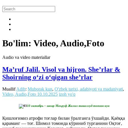
Bo'lim: Video, Audio,Foto
Audio va video materiallar
Ma’ruf Jalil. Visol va hijron. She’rlar &
Shoirning o‘zi o‘qigan she’rlar
Muallif
Adib
:
Muborak kun
,
O'zbek tarixi, adabiyoti va madaniyati
,
Video, Audio,Foto
10.10.2025
izoh yo'q
10 октябрь – шоир Маъруф Жалил таваллуд топган кун
Қишлоғимиз атрофи тоғлар билан ўралганга ўхшайди. Қаёққа
қараманг — тоғ. Шимол томонда кўриниб турганини Оқтоғ,