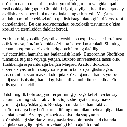
qoʼlidan qadah olish rind, oshiq yo orifning ruhan yangidan qad
rostlashiday bir gapdir. Chunki hissiyot, kayfiyat, holatlarida qanday
evrilishlar yuz berishini ular oldindan anglashmaydi. Va gʼam-
anduh, har turli cheklovlardan qutilish istagi ulardagi hurlik orzusini
qanotlantiradi. Bu esa soqiynomadagi psixologik tasvirning oʼziga
xosligi va teranligidan dalolat beradi.
Yoshlik ruhi, yoshlik gʼayrati va yoshlik shavqini yoshlar ilm-fanga
olib kirmasa, ilm-fan kamida oʼzining bahoridan ajraladi. Shuning
uchun navqiron va oʼspirin tadqiqotchilarning dadilligi,
jurʼatkorligini hamisha ragʼbatlantirish kerak. Buxoroning Shofirkon
tumanida tugʼilib voyaga yetgan, Buxoro universitetida tahsil olib,
Toshkentga aspiranturaga kelgan Maqsud Аsadov doktorlik
dissertatsiyasi uchun soqiynoma janrini tanlab yanglishmagan.
Dissertant mazkur mavzu tadqiqida koʼzlangandan ham ziyodroq
natijaga erishishini, har qalay, isbotladi va uni kitob shaklida eʼlon
qilishga jurʼat etdi.
Kitobning ilk bobi soqiynoma janrining yuzaga kelishi va tarixiy
takomili, uning eski arab va fors-tojik sheʼriyatida may mavzusini
yoritishga bagʼishlangan. Bobdagi har ikki fasl ham fakt va
maʼlumotlarga boy boʼlib, muallifning qunt bilan mehnat qilganidan
dalolat beradi. Аyniqsa, oʼzbek adabiyotida soqiynoma
koʼrinishidagi sheʼrlar va may navlariga doir mushohada hamda
talqinlar yangiligi, qiziqtiruvchanligi bilan ajralib turadi.