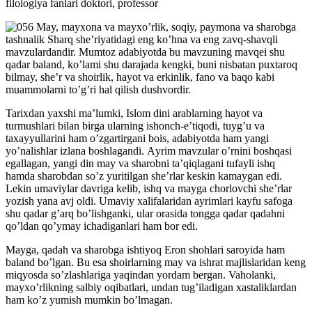
filologiya fanlari doktori, professor
May, mayxona va mayxoʼrlik, soqiy, paymona va sharobga
tashnalik Sharq sheʼriyatidagi eng koʼhna va eng zavq-shavqli
mavzulardandir. Mumtoz adabiyotda bu mavzuning mavqei shu
qadar baland, koʼlami shu darajada kengki, buni nisbatan puxtaroq
bilmay, sheʼr va shoirlik, hayot va erkinlik, fano va baqo kabi
muammolarni toʼgʼri hal qilish dushvordir.
Tarixdan yaxshi maʼlumki, Islom dini arablarning hayot va
turmushlari bilan birga ularning ishonch-eʼtiqodi, tuygʼu va
taxayyullarini ham oʼzgartirgani bois, adabiyotda ham yangi
yoʼnalishlar izlana boshlagandi. Аyrim mavzular oʼrnini boshqasi
egallagan, yangi din may va sharobni taʼqiqlagani tufayli ishq
hamda sharobdan soʼz yuritilgan sheʼrlar keskin kamaygan edi.
Lekin umaviylar davriga kelib, ishq va mayga chorlovchi sheʼrlar
yozish yana avj oldi. Umaviy xalifalaridan ayrimlari kayfu safoga
shu qadar gʼarq boʼlishganki, ular orasida tongga qadar qadahni
qoʼldan qoʼymay ichadiganlari ham bor edi.
Mayga, qadah va sharobga ishtiyoq Eron shohlari saroyida ham
baland boʼlgan. Bu esa shoirlarning may va ishrat majlislaridan keng
miqyosda soʼzlashlariga yaqindan yordam bergan. Vaholanki,
mayxoʼrlikning salbiy oqibatlari, undan tugʼiladigan xastaliklardan
ham koʼz yumish mumkin boʼlmagan.