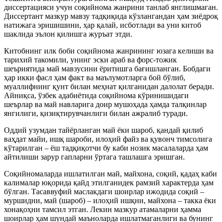
диссертацияси учун соқийнома жанрини танлаб янглишмаган.
Диссертант мазкур мавзу тадқиқида кўзлангандан ҳам зиёдроқ
натижага эришишини, ҳар қалай, исботлади ва уни китоб
шаклида эълон қилишга журъат этди.
Китобнинг илк боби соқийнома жанрининг юзага келиши ва
тарихий такомили, унинг эски араб ва форс-тожик
шеъриятида май мавзусини ёритишга бағишланган. Бобдаги
ҳар икки фасл ҳам факт ва маълумотларга бой бўлиб,
муаллифнинг қунт билан меҳнат қилганидан далолат беради.
Айниқса, ўзбек адабиётида соқийнома кўринишидаги
шеърлар ва май навларига доир мушоҳада ҳамда талқинлар
янгилиги, қизиқтирувчанлиги билан ажралиб туради.
Оддий узумдан тайёрланган май ёки шароб, қандай қилиб
ваҳдат майи, ишқ шароби, илоҳий файз ва қувонч тимсолига
кўтарилган – ёш тадқиқотчи бу каби нозик масалаларда ҳам
айтилиши зарур гапларни ўртага ташлашга эришган.
Соқийномаларда ишлатилган май, майхона, соқий, қадаҳ каби
калималар юқорида қайд этилганидек рамзий характерда ҳам
бўлган. Тасаввуфий маслакдаги шоирлар ижодида соқий –
муршидни, май (шароб) – илоҳий ишқни, майхона – такка ёки
хонақоҳни тамсил этган. Лекин мазкур атамаларни ҳамма
шоирлар ҳам шундай маъноларда ишлатмаганлиги ва бунинг