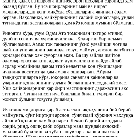
Майга, қадаҳ ва шаробга иштиёқ Эрон шоҳлари саройида ҳам
баланд бўлган. Бу эса шоирларнинг май ва ишрат
мажлисларидан кенг миқёсда сўзлашларига яқиндан ёрдам
берган. Ваҳоланки, майхўрликнинг салбий оқибатлари, ундан
туғиладиган хасталиклардан ҳам кўз юмиш мумкин бўлмаган.
Ривоятга кўра, узум Одам Ато томонидан ихтиро этилиб,
дунёни севинч ва хурсандчиликка тўлдирган бир неъмат
бўлган эмиш. Аммо ток танасининг ўсиб-улғайиши чоғида
шайтон уни яширин равишда товус, маймун, арслон ва тўнғиз
қонлари билан ҳам суғорган экан. Ва шу зайлда шайтон
одамлар орасида кин, адоват, душманликни пайдо айлаб,
асрлар мобайнида давом этиб келаётган қон тўкишларни
ичкилик воситасида ҳам амалга ошираркан. Айрим
тадқиқотчиларга кўра, юқорида саналган ҳайвонлар ва
уларнинг қонларининг узумга боғланиши тасодифий эмас.
Ўша ҳайвонларнинг ҳар бири мастликнинг даражасини акс
эттирган. Чунки инсон ича бошлаши билан, ғурурли бир
жонзот бўлмиш товусга ўхшайди.
Ичкилик миқдорига қараб аста-секин ақл-ҳушини бой бериб
маймунга, сўнг йиртқич арслон, тўнғиздай қўрқинч махлуққа
айланиб қолиши ҳам бор нарса. Лекин бадиий ижоддаги
соқий, ринд, ошиқ каби образлар мана шундай ахлоқий-
маънавий бузилиш ва тубанлашувларга қарши шахслар