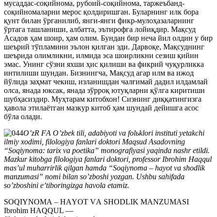
мусаддас-соқийнома, рубоий-соқийнома, таржеъбанд-
соқийномаларни мерос қолдиришган. Буларнинг илк бора
қунт билан ўрганилиб, янги-янги фикр-мулоҳазаларнинг
ўртага ташланиши, албатта, эътирофга лойиқдир. Мақсуд
Асадов ҳам шоир, ҳам олим. Бундан бир неча йил олдин у бир
шеърий тўпламини эълон қилган эди. Дарвоқе, Мақсуднинг
шеърида олимликни, илмида эса шоирликни сезиш қийин
эмас. Унинг сўзни яхши ҳис қилиши ва фикрий чуқурликка
интилиши шундан. Бизнингча, Мақсуд агар илм ва ижод
йўлида заҳмат чекиш, изланишдан чалғимай дадил илдамлай
олса, янада юксак, янада зўрроқ ютуқларни қўлга киритиши
шубҳасиздир. Муҳтарам китобхон! Сизнинг диққатингизга
ҳавола этилаётган мазкур китоб ҳам шундай дейишга асос
бўла олади.
OʼzR FА Oʼzbek tili, adabiyoti va folьklori instituti yetakchi
ilmiy xodimi, filologiya fanlari doktori Maqsud Аsadovning
“Soqiynoma: tarix va poetika” monografiyasi yaqinda nashr etildi.
Mazkur kitobga filologiya fanlari doktori, professor Ibrohim Haqqul
masʼul muharrirlik qilgan hamda “Soqiynoma – hayot va shodlik
manzumasi” nomi bilan soʼzboshi yozgan. Ushbu sahifada
soʼzboshini eʼtiboringizga havola etamiz.
SOQIYNOMА – HАYOT VА SHODLIK MАNZUMАSI
Ibrohim HАQQUL —