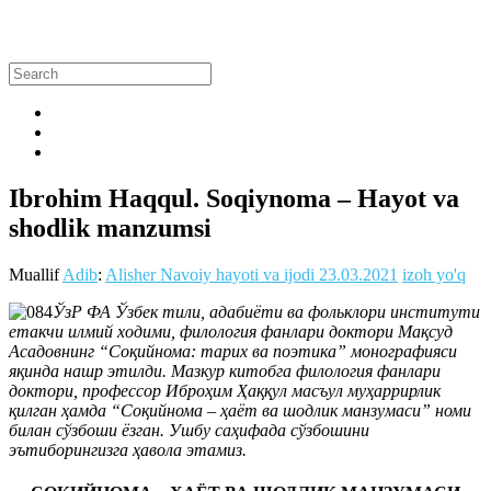
Ibrohim Haqqul. Soqiynoma – Hayot va
shodlik manzumsi
Muallif
Adib
:
Alisher Navoiy hayoti va ijodi
23.03.2021
izoh yo'q
ЎзР ФА Ўзбек тили, адабиёти ва фольклори институти
етакчи илмий ходими, филология фанлари доктори Мақсуд
Асадовнинг “Соқийнома: тарих ва поэтика” монографияси
яқинда нашр этилди. Мазкур китобга филология фанлари
доктори, профессор Иброҳим Ҳаққул масъул муҳаррирлик
қилган ҳамда “Соқийнома – ҳаёт ва шодлик манзумаси” номи
билан сўзбоши ёзган. Ушбу саҳифада сўзбошини
эътиборингизга ҳавола этамиз.