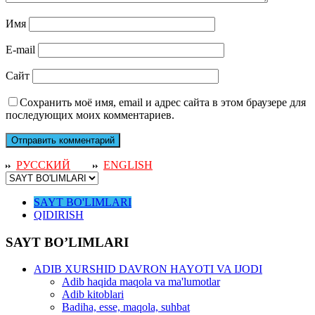
Имя
E-mail
Сайт
Сохранить моё имя, email и адрес сайта в этом браузере для
последующих моих комментариев.
РУССКИЙ
ENGLISH
SAYT BO'LIMLARI
QIDIRISH
SAYT BO’LIMLARI
ADIB XURSHID DAVRON HAYOTI VA IJODI
Adib haqida maqola va ma'lumotlar
Adib kitoblari
Badiha, esse, maqola, suhbat