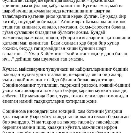
бўлишган. Шарқ шеъриятида майхўрлик – эркинликка
эришиш рамзи ўлароқ қабул қилинган. Бугина эмас, май ва
шароб ичиш анжуманларида қатнашишнинг шарт ва
талабларига қатъиян риоя қилиш керак бўлган. Бу ҳақда бир
китобда шундай дейилади: “Айш-ишрат базмларда иштирок
этадиган кишилар, аввало, нуктадон, фаҳм-фаросати баланд,
гўзал сўзлашни биладиган бўлмоғи лозим. Бундай
мажлисларда жоҳил, нодон, тўпори кимсаларнинг қатнашиши
қатъиян ман қилинган. Базм аҳлидан ҳар бири бир ҳунар
соҳиби, беҳуда гапирмайдиган киши бўлиши шарт
саналган…” Умар Хайёмнинг “май ичсанг оқилу доно билан
ич…” дейиши ҳам шунчаки гап эмасди.
Хуллас, майсеварлик тушунчаси ва кайфиятларининг бадиий
ижоддан муҳим ўрин эгаллаши, шеъриятда янги бир жанр,
яъни соқийноманинг пайдо бўлиши билан якун топди.
Соқийноманинг туғилиши, тадрижий ривожи, ғоявий-бадиий
ўзига хосликларига илм аҳли бефарқ қараши мумкин эмасди,
албатта. Шу маънода Эрон, турк, тожик олимлари томонидан
ёзилган илмий тадқиқотларни хотирлаш жоиз.
Соқийнома инсондаги ҳам зоҳирий, ҳам ботиний ўзгариш
ҳолатларини ўзаро уйғунликда тасвирлашга имкон берадиган
бир жанрдир. Унда такрор ва такрор таърифу тавсифлари
берилган майни ишқ, қадаҳни кўнгил, мажлисни ирфон
базми, соқийни муршиди комил тимсолида қабул қилинса,