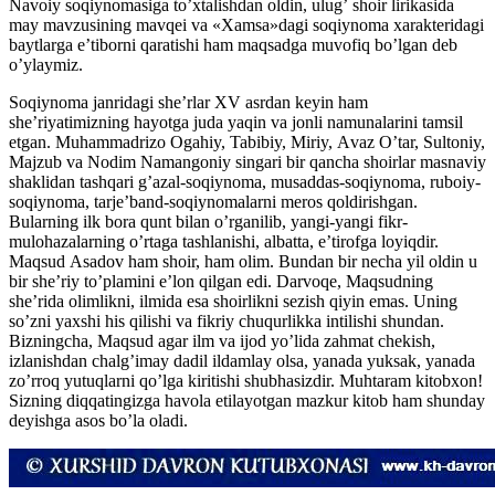
Navoiy soqiynomasiga toʼxtalishdan oldin, ulugʼ shoir lirikasida
may mavzusining mavqei va «Xamsa»dagi soqiynoma xarakteridagi
baytlarga eʼtiborni qaratishi ham maqsadga muvofiq boʼlgan deb
oʼylaymiz.
Soqiynoma janridagi sheʼrlar XV asrdan keyin ham
sheʼriyatimizning hayotga juda yaqin va jonli namunalarini tamsil
etgan. Muhammadrizo Ogahiy, Tabibiy, Miriy, Аvaz Oʼtar, Sultoniy,
Majzub va Nodim Namangoniy singari bir qancha shoirlar masnaviy
shaklidan tashqari gʼazal-soqiynoma, musaddas-soqiynoma, ruboiy-
soqiynoma, tarjeʼband-soqiynomalarni meros qoldirishgan.
Bularning ilk bora qunt bilan oʼrganilib, yangi-yangi fikr-
mulohazalarning oʼrtaga tashlanishi, albatta, eʼtirofga loyiqdir.
Maqsud Аsadov ham shoir, ham olim. Bundan bir necha yil oldin u
bir sheʼriy toʼplamini eʼlon qilgan edi. Darvoqe, Maqsudning
sheʼrida olimlikni, ilmida esa shoirlikni sezish qiyin emas. Uning
soʼzni yaxshi his qilishi va fikriy chuqurlikka intilishi shundan.
Bizningcha, Maqsud agar ilm va ijod yoʼlida zahmat chekish,
izlanishdan chalgʼimay dadil ildamlay olsa, yanada yuksak, yanada
zoʼrroq yutuqlarni qoʼlga kiritishi shubhasizdir. Muhtaram kitobxon!
Sizning diqqatingizga havola etilayotgan mazkur kitob ham shunday
deyishga asos boʼla oladi.