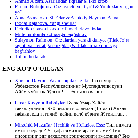
Ahmad A’zam. Asarlaridan fiqralar & Ikki kitob
Farhod Bobojonov. Orzuga eltuvchi yo‘l & Yulduzlar yurgan
yo`l
Anna Axmatova. She’rlar & Anatoliy Nayman. Anna
Ibodat Rajabova. Yangi she’rlar
Federiko Garsia Lorka. «Tamarit devoni»dan
Mirtemir domla xotirasiga bag’ishlov
Sulaymon Rahmon. Orzulardan yaratdi dunyo. (Tilak Jo’ra
siyrati va suvratiga chizgilar) & Tilak Jo’ra xotirasiga
bag’ishlov
Tolibi ilm kerak…
ENG KO’P O’QILGAN
Xurshid Davron. Vatan haqida she’rlar
1 сентябрь -
Ўзбекистон Республикасининг Мустақиллик куни.
Айём муборак бўлсин! Энг азиз ва энг…
Umar Xayyom.Ruboiylar
Буюк Умар Хайём
таваллудининг 970 йиллиги олдидан (15 май) Аввал
тафаккурда туғилиб, кейин қалб қўрига йўғрилган…
Mirzohid Muzaffar. Hechlik va Hellados. Esse
Тил нимага
имкон беради? Ўз қафасимизни яратишгами? Тил
инсоннинг энг даҳшатли эринчоқлиги эмасмиди? Биз