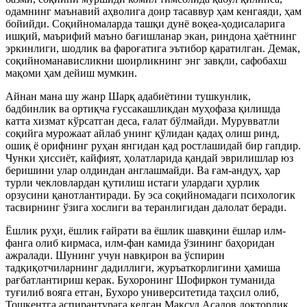
одамнинг маънавий аҳволига доир тасаввур ҳам кенгаяди, ҳам
бойийди. Соқийномаларда ташқи дунё воқеа-ҳодисаларига
ишқий, маърифий маъно бағишланар экан, риндона ҳаётнинг
эркинлиги, шодлик ва фароғатига эътибор қаратилган. Демак,
соқийноманависликни шоирликнинг энг завқли, сафобахш
мақоми ҳам дейиш мумкин.
Айнан мана шу жанр Шарқ адабиётини тушкунлик,
бадбинлик ва ортиқча ғуссакашликдан муҳофаза қилишда
катта хизмат кўрсатган деса, ғалат бўлмайди. Мурувватли
соқийга мурожаат айлаб унинг қўлидан қадаҳ олиш ринд,
ошиқ ё орифнинг руҳан янгидан қад ростлашидай бир гапдир.
Чунки ҳиссиёт, кайфият, ҳолатларида қандай эврилишлар юз
беришини улар олдиндан англашмайди. Ва ғам-андуҳ, ҳар
турли чекловлардан қутилиш истаги улардаги ҳурлик
орзусини қанотлантиради. Бу эса соқийномадаги психологик
тасвирнинг ўзига хослиги ва теранлигидан далолат беради.
Ёшлик руҳи, ёшлик ғайрати ва ёшлик шавқини ёшлар илм-
фанга олиб кирмаса, илм-фан камида ўзининг баҳоридан
ажралади. Шунинг учун навқирон ва ўспирин
тадқиқотчиларнинг дадиллиги, журъаткорлигини ҳамиша
рағбатлантириш керак. Бухоронинг Шофиркон туманида
туғилиб вояга етган, Бухоро университетида таҳсил олиб,
Тошкентга аспирантурага келган Мақсуд Асадов докторлик