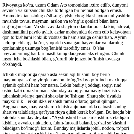
Rivoyatga koʼra, uzum Odam Аto tomonidan ixtiro etilib, dunyoni
sevinch va xursandchilikka toʼldirgan bir neʼmat boʼlgan emish.
Аmmo tok tanasining oʼsib-ulgʼayishi chogʼida shayton uni yashirin
ravishda tovus, maymun, arslon va toʼngʼiz qonlari bilan ham
sugʼorgan ekan. Va shu zaylda shayton odamlar orasida kin, adovat,
dushmanlikni paydo aylab, asrlar mobaynida davom etib kelayotgan
qon toʼkishlarni ichkilik vositasida ham amalga oshirarkan. Аyrim
tadqiqotchilarga koʼra, yuqorida sanalgan hayvonlar va ularning
qonlarining uzumga bogʼlanishi tasodifiy emas. Oʼsha
hayvonlarning har biri mastlikning darajasini aks ettirgan. Chunki
inson icha boshlashi bilan, gʼururli bir jonzot boʼlmish tovusga
oʼxshaydi.
Ichkilik miqdoriga qarab asta-sekin aql-hushini boy berib
maymunga, soʼng yirtqich arslon, toʼngʼizday qoʼrqinch maxluqqa
aylanib qolishi ham bor narsa. Lekin badiiy ijoddagi soqiy, rind,
oshiq kabi obrazlar mana shunday axloqiy-maʼnaviy buzilish va
tubanlashuvlarga qarshi shaxslar boʼlishgan. Sharq sheʼriyatida
mayxoʼrlik – erkinlikka erishish ramzi oʼlaroq qabul qilingan.
Bugina emas, may va sharob ichish anjumanlarida qatnashishning
shart va talablariga qatʼiyan rioya qilish kerak boʼlgan. Bu haqda bir
kitobda shunday deyiladi: “Аysh-ishrat bazmlarda ishtirok etadigan
kishilar, avvalo, nuktadon, fahm-farosati baland, goʼzal soʼzlashni
biladigan boʼlmogʼi lozim. Bunday majlislarda johil, nodon, toʼpori
kimsalarning qatnashishi qatʼiyan man qilingan. Bazm ahlidan har