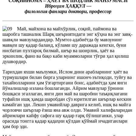
СОҚИЙНОМА – ҲАЁТ ВА ШОДЛИК МАНЗУМАСИ
Иброҳим ҲАҚҚУЛ —
филология фанлари доктори, профессор
Май, майхона ва майхўрлик, соқий, паймона ва
шаробга ташналик Шарқ шеъриятидаги энг кўҳна ва энг завқ-
шавқли мавзулардандир. Мумтоз адабиётда бу мавзунинг
мавқеи шу қадар баланд, кўлами шу даражада кенгки, буни
нисбатан пухтароқ билмай, шеър ва шоирлик, ҳаёт ва
эркинлик, фано ва бақо каби муаммоларни тўғри ҳал қилиш
душвордир.
Тарихдан яхши маълумки, Ислом дини арабларнинг ҳаёт ва
турмушлари билан бирга уларнинг ишонч-эътиқоди, туйғу ва
тахайюлларини ҳам ўзгартиргани боис, адабиётда ҳам янги
йўналишлар излана бошлаганди. Айрим мавзулар ўрнини
бошқаси эгаллаган, янги дин май ва шаробни таъқиқлагани
туфайли ишқ ҳамда шаробдан сўз юритилган шеърлар кескин
камайган эди. Лекин умавийлар даврига келиб, ишқ ва майга
чорловчи шеърлар ёзиш яна авж олди. Умавий халифаларидан
айримлари кайфу сафога шу қадар ғарқ бўлишганки, улар
орасида тонгга қадар қадаҳни қўлдан қўймай ичадиганлари
ҳам бор эди.