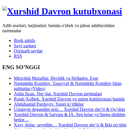
Adib asarlari, tarjimalari, hamda o'zbek va jahon adabiyotidan
namunalar
Bosh sahifa
Sayt xaritasi
Qiziqarli saytlar
RSS
ENG SO’NGGI
Mirzohid Muzaffar. Hechlik va Hellados. Esse
Najmiddin Komilov. Tasavvuf & Najmiddin Komilov bilan
suhbatlar (Video)
Attila Ilxan. She’rlar. Xurshid Davron tarjimalari
Rajab Xolbek. Xurshid Davron va uning kutubxonasi haqida
Abduhamid Pardayev. Yangi to’rtliklar
Unutayin degandim seni… Xurshid Davron she’ri & Qo’shiq
Xurshid Davron & Sarvara & IA. Sen kelar yo’llarga tikildim
bedor…
Xayr, dema, sevgilim… Xurshid Davron she’ri & Ikki qo’shiq