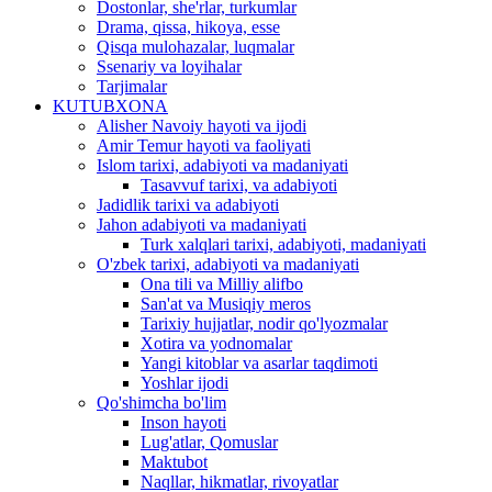
Dostonlar, she'rlar, turkumlar
Drama, qissa, hikoya, esse
Qisqa mulohazalar, luqmalar
Ssenariy va loyihalar
Tarjimalar
KUTUBXONA
Alisher Navoiy hayoti va ijodi
Amir Temur hayoti va faoliyati
Islom tarixi, adabiyoti va madaniyati
Tasavvuf tarixi, va adabiyoti
Jadidlik tarixi va adabiyoti
Jahon adabiyoti va madaniyati
Turk xalqlari tarixi, adabiyoti, madaniyati
O'zbek tarixi, adabiyoti va madaniyati
Ona tili va Milliy alifbo
San'at va Musiqiy meros
Tarixiy hujjatlar, nodir qo'lyozmalar
Xotira va yodnomalar
Yangi kitoblar va asarlar taqdimoti
Yoshlar ijodi
Qo'shimcha bo'lim
Inson hayoti
Lug'atlar, Qomuslar
Maktubot
Naqllar, hikmatlar, rivoyatlar