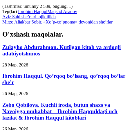
(Tashriflar: umumiy 2 539, bugungi 1)
Teg(lar)
Ibrohim Haqqul
Maqsud Asadov
Aziz Said she’rlari tojik tilida
Mirzo Aliakbar Sobir. «Xo’p-xo’pnoma» devonidan she’rlar
O'xshash maqolalar.
Zulayho Abdurahmon. Kutilgan kitob va ardoqli
adabiyotshunos
28 Мар, 2026
Ibrohim Haqqul. Qo’rqoq bo’lsang, qo’rqoq bo’lar
she’r
26 Мар, 2026
Zebo Qobilova. Kuchli iroda, butun shaxs va
Navoiyga muhabbat – Ibrohim Haqquldagi uch
fazilat & Ibrohim Haqqul kitoblari
26 Мар, 2026