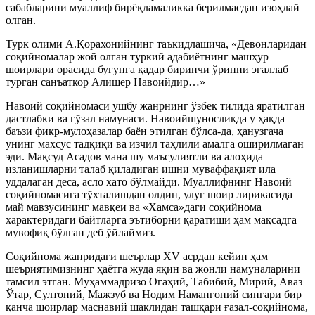
сабабларини муаллиф бирёқламаликка берилмасдан изоҳлай
олган.
Турк олими А.Қорахонийнинг таъкидлашича, «Девонларидан
соқийномалар жой олган туркий адабиётнинг машҳур
шоирлари орасида бугунга қадар биринчи ўринни эгаллаб
турган санъаткор Алишер Навоийдир…»
Навоий соқийномаси ушбу жанрнинг ўзбек тилида яратилган
дастлабки ва гўзал намунаси. Навоийшуносликда у ҳақда
баъзи фикр-мулоҳазалар баён этилган бўлса-да, ҳанузгача
унинг махсус тадқиқи ва изчил таҳлили амалга оширилмаган
эди. Мақсуд Асадов мана шу маъсулиятли ва алоҳида
изланишларни талаб қиладиган ишни муваффақият ила
уддалаган деса, асло хато бўлмайди. Муаллифнинг Навоий
соқийномасига тўхталишдан олдин, улуғ шоир лирикасида
май мавзусининг мавқеи ва «Хамса»даги соқийнома
характеридаги байтларга эътиборни қаратиши ҳам мақсадга
мувофиқ бўлган деб ўйлаймиз.
Соқийнома жанридаги шеърлар XV асрдан кейин ҳам
шеъриятимизнинг ҳаётга жуда яқин ва жонли намуналарини
тамсил этган. Муҳаммадризо Огаҳий, Табибий, Мирий, Аваз
Ўтар, Султоний, Мажзуб ва Нодим Намангоний сингари бир
қанча шоирлар маснавий шаклидан ташқари ғазал-соқийнома,