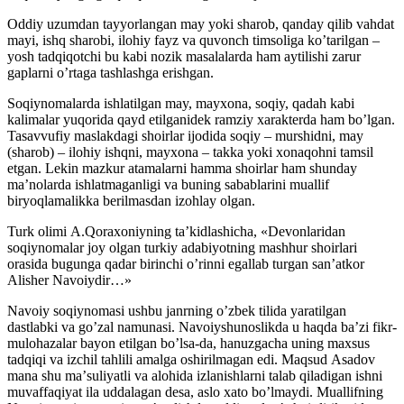
Oddiy uzumdan tayyorlangan may yoki sharob, qanday qilib vahdat
mayi, ishq sharobi, ilohiy fayz va quvonch timsoliga koʼtarilgan –
yosh tadqiqotchi bu kabi nozik masalalarda ham aytilishi zarur
gaplarni oʼrtaga tashlashga erishgan.
Soqiynomalarda ishlatilgan may, mayxona, soqiy, qadah kabi
kalimalar yuqorida qayd etilganidek ramziy xarakterda ham boʼlgan.
Tasavvufiy maslakdagi shoirlar ijodida soqiy – murshidni, may
(sharob) – ilohiy ishqni, mayxona – takka yoki xonaqohni tamsil
etgan. Lekin mazkur atamalarni hamma shoirlar ham shunday
maʼnolarda ishlatmaganligi va buning sabablarini muallif
biryoqlamalikka berilmasdan izohlay olgan.
Turk olimi А.Qoraxoniyning taʼkidlashicha, «Devonlaridan
soqiynomalar joy olgan turkiy adabiyotning mashhur shoirlari
orasida bugunga qadar birinchi oʼrinni egallab turgan sanʼatkor
Аlisher Navoiydir…»
Navoiy soqiynomasi ushbu janrning oʼzbek tilida yaratilgan
dastlabki va goʼzal namunasi. Navoiyshunoslikda u haqda baʼzi fikr-
mulohazalar bayon etilgan boʼlsa-da, hanuzgacha uning maxsus
tadqiqi va izchil tahlili amalga oshirilmagan edi. Maqsud Аsadov
mana shu maʼsuliyatli va alohida izlanishlarni talab qiladigan ishni
muvaffaqiyat ila uddalagan desa, aslo xato boʼlmaydi. Muallifning