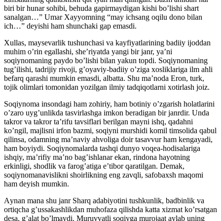
biri bir hunar sohibi, behuda gapirmaydigan kishi boʼlishi shart
sanalgan…” Umar Xayyomning “may ichsang oqilu dono bilan
ich…” deyishi ham shunchaki gap emasdi.
Xullas, maysevarlik tushunchasi va kayfiyatlarining badiiy ijoddan
muhim oʼrin egallashi, sheʼriyatda yangi bir janr, yaʼni
soqiynomaning paydo boʼlishi bilan yakun topdi. Soqiynomaning
tugʼilishi, tadrijiy rivoji, gʼoyaviy-badiiy oʼziga xosliklariga ilm ahli
befarq qarashi mumkin emasdi, albatta. Shu maʼnoda Eron, turk,
tojik olimlari tomonidan yozilgan ilmiy tadqiqotlarni xotirlash joiz.
Soqiynoma insondagi ham zohiriy, ham botiniy oʼzgarish holatlarini
oʼzaro uygʼunlikda tasvirlashga imkon beradigan bir janrdir. Unda
takror va takror taʼrifu tavsiflari berilgan mayni ishq, qadahni
koʼngil, majlisni irfon bazmi, soqiyni murshidi komil timsolida qabul
qilinsa, odamning maʼnaviy ahvoliga doir tasavvur ham kengayadi,
ham boyiydi. Soqiynomalarda tashqi dunyo voqea-hodisalariga
ishqiy, maʼrifiy maʼno bagʼishlanar ekan, rindona hayotning
erkinligi, shodlik va farogʼatiga eʼtibor qaratilgan. Demak,
soqiynomanavislikni shoirlikning eng zavqli, safobaxsh maqomi
ham deyish mumkin.
Аynan mana shu janr Sharq adabiyotini tushkunlik, badbinlik va
ortiqcha gʼussakashlikdan muhofaza qilishda katta xizmat koʼrsatgan
desa, gʼalat boʼlmaydi. Muruvvatli soqiyga murojaat aylab uning