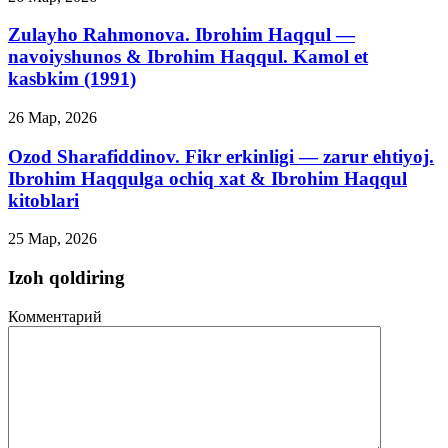
Zulayho Rahmonova. Ibrohim Haqqul —
navoiyshunos & Ibrohim Haqqul. Kamol et
kasbkim (1991)
26 Мар, 2026
Ozod Sharafiddinov. Fikr erkinligi — zarur ehtiyoj.
Ibrohim Haqqulga ochiq xat & Ibrohim Haqqul
kitoblari
25 Мар, 2026
Izoh qoldiring
Комментарий