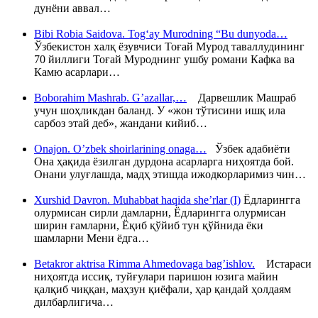
дунёни аввал…
Bibi Robia Saidova. Tog‘ay Murodning “Bu dunyoda…
Ўзбекистон халқ ёзувчиси Тоғай Мурод таваллудининг
70 йиллиги Тоғай Муроднинг ушбу романи Кафка ва
Камю асарлари…
Boborahim Mashrab. G’azallar,…
Дарвешлик Машраб
учун шоҳликдан баланд. У «жон тўтисини ишқ ила
сарбоз этай деб», жандани кийиб…
Onajon. O’zbek shoirlarining onaga…
Ўзбек адабиёти
Она ҳақида ёзилган дурдона асарларга ниҳоятда бой.
Онани улуғлашда, мадҳ этишда ижодкорларимиз чин…
Xurshid Davron. Muhabbat haqida she’rlar (I)
Ёдларингга
олурмисан сирли дамларни, Ёдларингга олурмисан
ширин ғамларни, Ёқиб қўйиб тун қўйнида ёки
шамларни Мени ёдга…
Betakror aktrisa Rimma Ahmedovaga bag’ishlov.
Истараси
ниҳоятда иссиқ, туйғулари паришон юзига майин
қалқиб чиққан, маҳзун қиёфали, ҳар қандай ҳолдаям
дилбарлигича…