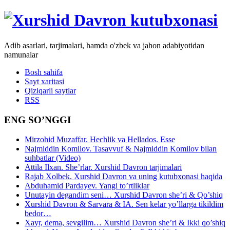
Adib asarlari, tarjimalari, hamda o'zbek va jahon adabiyotidan
namunalar
Bosh sahifa
Sayt xaritasi
Qiziqarli saytlar
RSS
ENG SO’NGGI
Mirzohid Muzaffar. Hechlik va Hellados. Esse
Najmiddin Komilov. Tasavvuf & Najmiddin Komilov bilan
suhbatlar (Video)
Attila Ilxan. She’rlar. Xurshid Davron tarjimalari
Rajab Xolbek. Xurshid Davron va uning kutubxonasi haqida
Abduhamid Pardayev. Yangi to’rtliklar
Unutayin degandim seni… Xurshid Davron she’ri & Qo’shiq
Xurshid Davron & Sarvara & IA. Sen kelar yo’llarga tikildim
bedor…
Xayr, dema, sevgilim… Xurshid Davron she’ri & Ikki qo’shiq