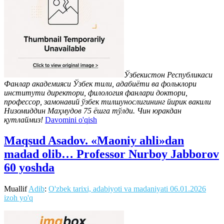
Ўзбекистон Республикаси
Фанлар академияси Ўзбек тили, адабиёти ва фольклори
институти директори, филология фанлари доктори,
профессор, замонавий ўзбек тилшунослигининг йирик вакили
Низомиддин Маҳмудов 75 ёшга тўлди. Чин юракдан
қутлаймиз!
Davomini o'qish
Maqsud Asadov. «Maoniy ahli»dan
madad olib… Professor Nurboy Jabborov
60 yoshda
Muallif
Adib
:
O'zbek tarixi, adabiyoti va madaniyati
06.01.2026
izoh yo'q