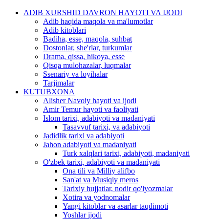
ADIB XURSHID DAVRON HAYOTI VA IJODI
Adib haqida maqola va ma'lumotlar
Adib kitoblari
Badiha, esse, maqola, suhbat
Dostonlar, she'rlar, turkumlar
Drama, qissa, hikoya, esse
Qisqa mulohazalar, luqmalar
Ssenariy va loyihalar
Tarjimalar
KUTUBXONA
Alisher Navoiy hayoti va ijodi
Amir Temur hayoti va faoliyati
Islom tarixi, adabiyoti va madaniyati
Tasavvuf tarixi, va adabiyoti
Jadidlik tarixi va adabiyoti
Jahon adabiyoti va madaniyati
Turk xalqlari tarixi, adabiyoti, madaniyati
O'zbek tarixi, adabiyoti va madaniyati
Ona tili va Milliy alifbo
San'at va Musiqiy meros
Tarixiy hujjatlar, nodir qo'lyozmalar
Xotira va yodnomalar
Yangi kitoblar va asarlar taqdimoti
Yoshlar ijodi