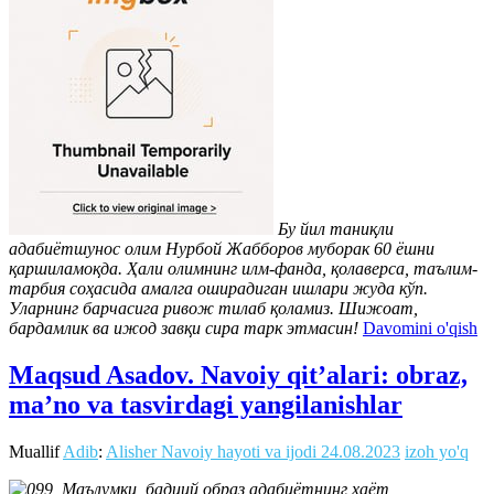
Бу йил таниқли
адабиётшунос олим Нурбой Жабборов муборак 60 ёшни
қаршиламоқда. Ҳали олимнинг илм-фанда, қолаверса, таълим-
тарбия соҳасида амалга оширадиган ишлари жуда кўп.
Уларнинг барчасига ривож тилаб қоламиз. Шижоат,
бардамлик ва ижод завқи сира тарк этмасин!
Davomini o'qish
Maqsud Asadov. Navoiy qit’alari: obraz,
ma’no va tasvirdagi yangilanishlar
Muallif
Adib
:
Alisher Navoiy hayoti va ijodi
24.08.2023
izoh yo'q
Маълумки, бадиий образ адабиётнинг ҳаёт