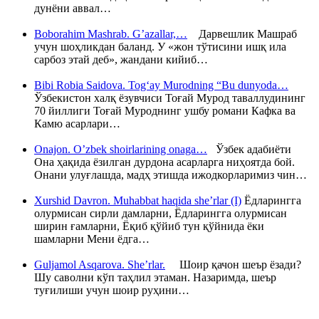
дунёни аввал…
Boborahim Mashrab. G’azallar,…
Дарвешлик Машраб
учун шоҳликдан баланд. У «жон тўтисини ишқ ила
сарбоз этай деб», жандани кийиб…
Bibi Robia Saidova. Tog‘ay Murodning “Bu dunyoda…
Ўзбекистон халқ ёзувчиси Тоғай Мурод таваллудининг
70 йиллиги Тоғай Муроднинг ушбу романи Кафка ва
Камю асарлари…
Onajon. O’zbek shoirlarining onaga…
Ўзбек адабиёти
Она ҳақида ёзилган дурдона асарларга ниҳоятда бой.
Онани улуғлашда, мадҳ этишда ижодкорларимиз чин…
Xurshid Davron. Muhabbat haqida she’rlar (I)
Ёдларингга
олурмисан сирли дамларни, Ёдларингга олурмисан
ширин ғамларни, Ёқиб қўйиб тун қўйнида ёки
шамларни Мени ёдга…
Guljamol Asqarova. She’rlar.
Шоир қачон шеър ёзади?
Шу саволни кўп таҳлил этаман. Назаримда, шеър
туғилиши учун шоир руҳини…