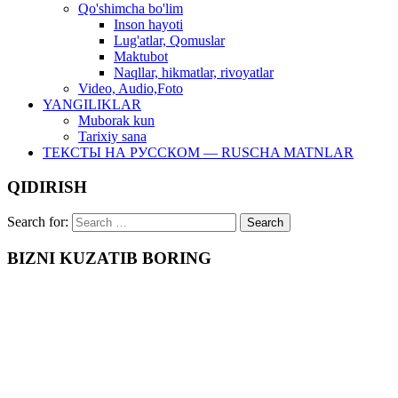
Qo'shimcha bo'lim
Inson hayoti
Lug'atlar, Qomuslar
Maktubot
Naqllar, hikmatlar, rivoyatlar
Video, Audio,Foto
YANGILIKLAR
Muborak kun
Tarixiy sana
ТЕКСТЫ НА РУССКОМ — RUSCHA MATNLAR
QIDIRISH
Search for:
BIZNI KUZATIB BORING