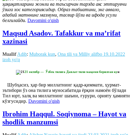
ҳақиқатларини жонли ва таъсирчан тарзда акс эттирувчи
ўзига хос категориясидир. Образ табиатини, энг аввало,
адабий матннинг мазмуни, тасвир йўли ва ифода усули
белгилайди.
Davomini o'qish
Maqsud Asadov. Tafakkur va ma’rifat
xazinasi
Muallif
Adib
:
Muborak kun
,
Ona tili va Milliy alifbo
19.10.2022
izoh yo'q
21 октябр — Ўзбек тилига Давлат тили мақоми берилган ку
н
Шубҳасиз, ҳар бир миллатнинг қадр-қиммати, ҳурмат-
эътибори ўз она тилига муносабатида ёрқин намоён бўлади
Тил юрт, халқ ва миллатнинг шаъни, ғурури, орияту ҳамияти
кўзгусидир.
Davomini o'qish
Ibrohim Haqqul. Soqiynoma – Hayot va
shodlik manzumsi
Muallif
Adib
:
Alisher Navoiy hayoti va ijodi
23.03.2021
izoh yo'q