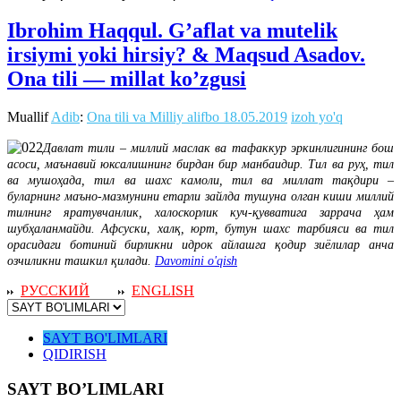
Ibrohim Haqqul. G’aflat va mutelik
irsiymi yoki hirsiy? & Maqsud Asadov.
Ona tili — millat ko’zgusi
Muallif
Adib
:
Ona tili va Milliy alifbo
18.05.2019
izoh yo'q
Давлат тили – миллий маслак ва тафаккур эркинлигининг бош
асоси, маънавий юксалишнинг бирдан бир манбаидир. Тил ва руҳ, тил
ва мушоҳада, тил ва шахс камоли, тил ва миллат тақдири –
буларнинг маъно-мазмунини етарли зайлда тушуна олган киши миллий
тилнинг яратувчанлик, халоскорлик куч-қувватига заррача ҳам
шубҳаланмайди. Афсуски, халқ, юрт, бутун шахс тарбияси ва тил
орасидаги ботиний бирликни идрок айлашга қодир зиёлилар анча
озчиликни ташкил қилади.
Davomini o'qish
РУССКИЙ
ENGLISH
SAYT BO'LIMLARI
QIDIRISH
SAYT BO’LIMLARI