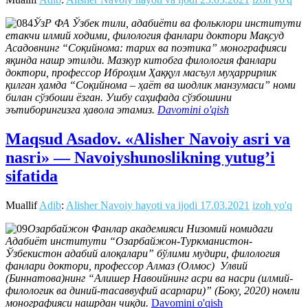
ЎзР ФА Ўзбек тили, адабиёти ва фольклори институти
етакчи илмий ходими, филология фанлари доктори Мақсуд
Асадовнинг “Соқийнома: тарих ва поэтика” монографияси
яқинда нашр этилди. Мазкур китобга филология фанлари
доктори, профессор Иброҳим Ҳаққул масъул муҳаррирлик
қилган ҳамда “Соқийнома – ҳаёт ва шодлик манзумаси” номи
билан сўзбоши ёзган. Ушбу саҳифада сўзбошини
эътиборингизга ҳавола этамиз.
Davomini o'qish
Maqsud Asadov. «Alisher Navoiy asri va
nasri» — Navoiyshunoslikning yutug’i
sifatida
Muallif
Adib
:
Alisher Navoiy hayoti va ijodi
17.03.2021
izoh yo'q
Озарбайжон Фанлар академияси Низомий номидаги
Адабиёт институти “Озарбайжон-Туркманистон-
Ўзбекистон адабий алоқалари” бўлими мудири, филология
фанлари доктори, профессор Алмаз (Олмос) Улвий
(Биннатова)нинг “Алишер Навоийнинг асри ва насри (илмий-
филологик ва диний-тасаввуфий асарлари)” (Боку, 2020) номли
монографияси нашрдан чиқди.
Davomini o'qish