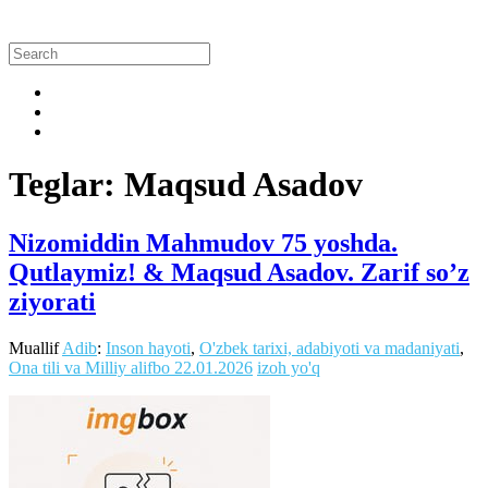
Teglar: Maqsud Asadov
Nizomiddin Mahmudov 75 yoshda.
Qutlaymiz! & Maqsud Asadov. Zarif so’z
ziyorati
Muallif
Adib
:
Inson hayoti
,
O'zbek tarixi, adabiyoti va madaniyati
,
Ona tili va Milliy alifbo
22.01.2026
izoh yo'q