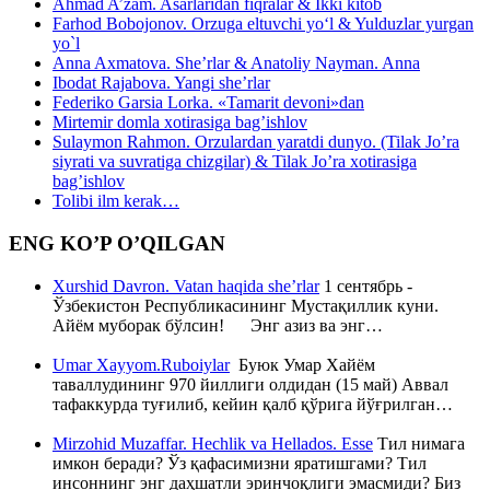
Ahmad A’zam. Asarlaridan fiqralar & Ikki kitob
Farhod Bobojonov. Orzuga eltuvchi yo‘l & Yulduzlar yurgan
yo`l
Anna Axmatova. She’rlar & Anatoliy Nayman. Anna
Ibodat Rajabova. Yangi she’rlar
Federiko Garsia Lorka. «Tamarit devoni»dan
Mirtemir domla xotirasiga bag’ishlov
Sulaymon Rahmon. Orzulardan yaratdi dunyo. (Tilak Jo’ra
siyrati va suvratiga chizgilar) & Tilak Jo’ra xotirasiga
bag’ishlov
Tolibi ilm kerak…
ENG KO’P O’QILGAN
Xurshid Davron. Vatan haqida she’rlar
1 сентябрь -
Ўзбекистон Республикасининг Мустақиллик куни.
Айём муборак бўлсин! Энг азиз ва энг…
Umar Xayyom.Ruboiylar
Буюк Умар Хайём
таваллудининг 970 йиллиги олдидан (15 май) Аввал
тафаккурда туғилиб, кейин қалб қўрига йўғрилган…
Mirzohid Muzaffar. Hechlik va Hellados. Esse
Тил нимага
имкон беради? Ўз қафасимизни яратишгами? Тил
инсоннинг энг даҳшатли эринчоқлиги эмасмиди? Биз