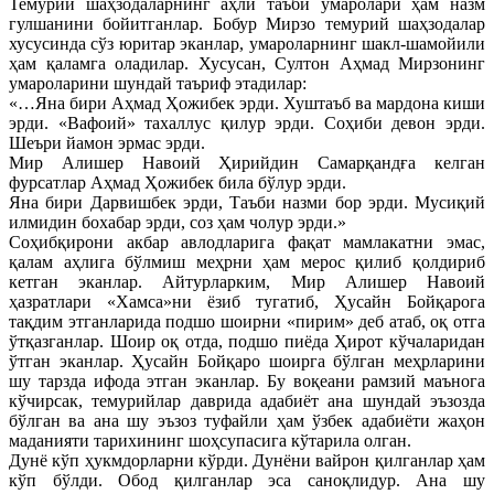
Темурий шаҳзодаларнинг аҳли таъби умаролари ҳам назм
гулшанини бойитганлар. Бобур Мирзо темурий шаҳзодалар
хусусинда сўз юритар эканлар, умароларнинг шакл-шамойили
ҳам қаламга оладилар. Хусусан, Султон Аҳмад Мирзонинг
умароларини шундай таъриф этадилар:
«…Яна бири Аҳмад Ҳожибек эрди. Хуштаъб ва мардона киши
эрди. «Вафоий» тахаллус қилур эрди. Соҳиби девон эрди.
Шеъри йамон эрмас эрди.
Мир Алишер Навоий Ҳирийдин Самарқандға келган
фурсатлар Аҳмад Ҳожибек била бўлур эрди.
Яна бири Дарвишбек эрди, Таъби назми бор эрди. Мусиқий
илмидин бохабар эрди, соз ҳам чолур эрди.»
Соҳибқирони акбар авлодларига фақат мамлакатни эмас,
қалам аҳлига бўлмиш меҳрни ҳам мерос қилиб қолдириб
кетган эканлар. Айтурларким, Мир Алишер Навоий
ҳазратлари «Хамса»ни ёзиб тугатиб, Ҳусайн Бойқарога
тақдим этганларида подшо шоирни «пирим» деб атаб, оқ отга
ўтқазганлар. Шоир оқ отда, подшо пиёда Ҳирот кўчаларидан
ўтган эканлар. Ҳусайн Бойқаро шоирга бўлган меҳрларини
шу тарзда ифода этган эканлар. Бу воқеани рамзий маънога
кўчирсак, темурийлар даврида адабиёт ана шундай эъзозда
бўлган ва ана шу эъзоз туфайли ҳам ўзбек адабиёти жаҳон
маданияти тарихининг шоҳсупасига кўтарила олган.
Дунё кўп ҳукмдорларни кўрди. Дунёни вайрон қилганлар ҳам
кўп бўлди. Обод қилганлар эса саноқлидур. Ана шу