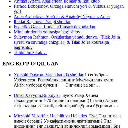
Ahmad A’zam. Asarlaridan fiqralar & Ikki kitob
Farhod Bobojonov. Orzuga eltuvchi yo‘l & Yulduzlar yurgan
yo`l
Anna Axmatova. She’rlar & Anatoliy Nayman. Anna
Ibodat Rajabova. Yangi she’rlar
Federiko Garsia Lorka. «Tamarit devoni»dan
Mirtemir domla xotirasiga bag’ishlov
Sulaymon Rahmon. Orzulardan yaratdi dunyo. (Tilak Jo’ra
siyrati va suvratiga chizgilar) & Tilak Jo’ra xotirasiga
bag’ishlov
Tolibi ilm kerak…
ENG KO’P O’QILGAN
Xurshid Davron. Vatan haqida she’rlar
1 сентябрь -
Ўзбекистон Республикасининг Мустақиллик куни.
Айём муборак бўлсин! Энг азиз ва энг…
Umar Xayyom.Ruboiylar
Буюк Умар Хайём
таваллудининг 970 йиллиги олдидан (15 май) Аввал
тафаккурда туғилиб, кейин қалб қўрига йўғрилган…
Mirzohid Muzaffar. Hechlik va Hellados. Esse
Тил нимага
имкон беради? Ўз қафасимизни яратишгами? Тил
инсоннинг энг даҳшатли эринчоқлиги эмасмиди? Биз