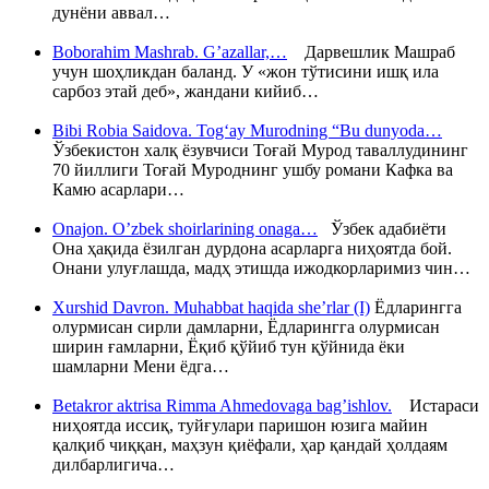
дунёни аввал…
Boborahim Mashrab. G’azallar,…
Дарвешлик Машраб
учун шоҳликдан баланд. У «жон тўтисини ишқ ила
сарбоз этай деб», жандани кийиб…
Bibi Robia Saidova. Tog‘ay Murodning “Bu dunyoda…
Ўзбекистон халқ ёзувчиси Тоғай Мурод таваллудининг
70 йиллиги Тоғай Муроднинг ушбу романи Кафка ва
Камю асарлари…
Onajon. O’zbek shoirlarining onaga…
Ўзбек адабиёти
Она ҳақида ёзилган дурдона асарларга ниҳоятда бой.
Онани улуғлашда, мадҳ этишда ижодкорларимиз чин…
Xurshid Davron. Muhabbat haqida she’rlar (I)
Ёдларингга
олурмисан сирли дамларни, Ёдларингга олурмисан
ширин ғамларни, Ёқиб қўйиб тун қўйнида ёки
шамларни Мени ёдга…
Betakror aktrisa Rimma Ahmedovaga bag’ishlov.
Истараси
ниҳоятда иссиқ, туйғулари паришон юзига майин
қалқиб чиққан, маҳзун қиёфали, ҳар қандай ҳолдаям
дилбарлигича…