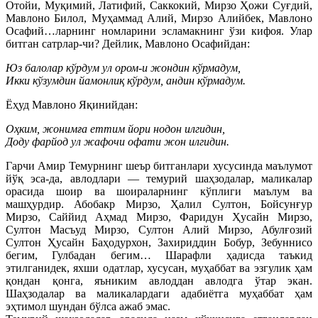
Отойи, Муқимий, Латифий, Саккокий, Мирзо Ҳожи Суғдий,
Мавлоно Билол, Муҳаммад Алий, Мирзо Алийбек, Мавлоно
Осафий…ларнинг номларини эсламакнинг ўзи кифоя. Улар
битган сатрлар-чи? Дейлик, Мавлоно Осафийдан:
Юз балолар кўрдум ул ором-и жондин кўрмадум,
Икки кўзумдин йамонлиқ кўрдум, андин кўрмадум.
Ёҳуд Мавлоно Яқинийдан:
Оҳким, жонимға еттим йори нодон илгидин,
Доду фарйод ул жафочи офати жон илгидин.
Гарчи Амир Темурнинг шеър битганлари хусусинда маълумот
йўқ эса-да, авлодлари — темурий шаҳзодалар, маликалар
орасида шоир ва шоираларнинг кўплиги маълум ва
машҳурдир. Абобакр Мирзо, Ҳалил Султон, Бойсунғур
Мирзо, Саййид Аҳмад Мирзо, Фаридун Ҳусайн Мирзо,
Султон Масъуд Мирзо, Султон Алий Мирзо, Абулғозий
Султон Ҳусайн Баҳодурхон, Захириддин Бобур, Зебуннисо
бегим, Гулбадан бегим… Шарафли ҳадисда таъкид
этилганидек, яхши одатлар, хусусан, муҳаббат ва эзгулик ҳам
қондан қонга, яъниким авлоддан авлодга ўтар экан.
Шаҳзодалар ва маликалардаги адабиётга муҳаббат ҳам
эҳтимол шундан бўлса ажаб эмас.