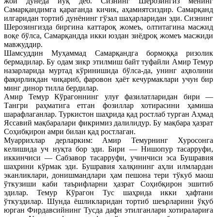
жой дунёда йўқ деб. Сизнинг Шерозингиз менинг
Самарқандимга қараганда кичик, аҳамиятсиздир. Самарқанд
илгаридан тортиб дунёнинг гўзал шаҳарларидан эди. Сизнинг
Шерозингизда биргина каттароқ жомеъ, олтитагина масжид
воқе бўлса, Самарқандда икки юздан зиёдроқ жомеъ масжиди
мавжуддир.
Шамсуддин Муҳаммад Самарқандга бормоққа ризолик
бермадилар. Бу одам зикр этилмиш байт туфайли Амир Темур
назарларида муртад кўринишида бўлса-да, унинг аҳволини
фақирликдан чиқариб, фаровон ҳаёт кечурмаклари учун бир
минг динор тилла бердилар.
Амир Темур Кўрагоннинг улуғ фазилатларидан бири —
Тангри раҳматига етган фозиллар хотирасини ҳамиша
шарафлаганлар. Туркистон шаҳрида қад ростлаб турган Аҳмад
Яссавий мақбаралари фикримиз далилидур. Бу мақбара ҳазрат
Соҳибқирон амри билан қад ростлаган.
Муаррихлар дерларким: Амир Темурнинг Хуросонга
келишида уч нуқта бор эди. Бири — Нишопур тасарруфи,
иккинчиси — Сабзавор тасарруфи, учинчиси эса Бушравия
шаҳрини кўрмак эди. Бушравия халқининг аҳли илмлардан
эканликлари, донишмандлари ҳам пешона тери тўкуб маош
ўткузиши каби таърифларни ҳазрат Соҳибқирон эшитиб
эдилар. Темур Кўрагон Тус шаҳрида икки ҳафтани
ўткуздилар. Шунда ёшликларидан тортиб шеърларини ўқуб
юрган Фирдавсийнинг Тусда дафн этилганлари хотиралариға