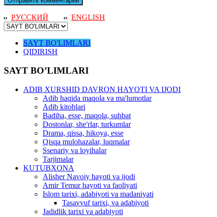
РУССКИЙ
ENGLISH
SAYT BO'LIMLARI
QIDIRISH
SAYT BO’LIMLARI
ADIB XURSHID DAVRON HAYOTI VA IJODI
Adib haqida maqola va ma'lumotlar
Adib kitoblari
Badiha, esse, maqola, suhbat
Dostonlar, she'rlar, turkumlar
Drama, qissa, hikoya, esse
Qisqa mulohazalar, luqmalar
Ssenariy va loyihalar
Tarjimalar
KUTUBXONA
Alisher Navoiy hayoti va ijodi
Amir Temur hayoti va faoliyati
Islom tarixi, adabiyoti va madaniyati
Tasavvuf tarixi, va adabiyoti
Jadidlik tarixi va adabiyoti