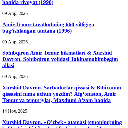
haqida rivoyat (1990)
09 Апр, 2026
Amir Temur tavalludining 660 yilligiga
bag’ishlangan tantana (1996)
09 Апр, 2026
Sohibqiron Amir Temur hikmatlari & Xurshid
Davron. Sohibqiron volidasi Takinamohimbegim
allasi
09 Апр, 2026
Xurshid Davron. Sarbadorlar qissasi & Bibixonim
qissasini nima uchun yozdim? Afg‘oniston, Amir
Temur va temuriylar, Maxdumi A’zam haqida
14 Ноя, 2025
Xurshid Davron. «O’zbek» atamasi (etnonimi)ning