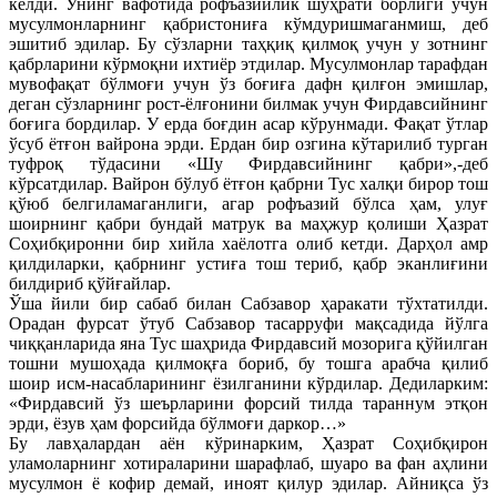
келди. Унинг вафотида рофъазийлик шуҳрати борлиги учун
мусулмонларнинг қабристониға кўмдуришмаганмиш, деб
эшитиб эдилар. Бу сўзларни таҳқиқ қилмоқ учун у зотнинг
қабрларини кўрмоқни ихтиёр этдилар. Мусулмонлар тарафдан
мувофақат бўлмоғи учун ўз боғиға дафн қилғон эмишлар,
деган сўзларнинг рост-ёлғонини билмак учун Фирдавсийнинг
боғига бордилар. У ерда боғдин асар кўрунмади. Фақат ўтлар
ўсуб ётғон вайрона эрди. Ердан бир озгина кўтарилиб турган
туфроқ тўдасини «Шу Фирдавсийнинг қабри»,-деб
кўрсатдилар. Вайрон бўлуб ётғон қабрни Тус халқи бирор тош
қўюб белгиламаганлиги, агар рофъазий бўлса ҳам, улуғ
шоирнинг қабри бундай матрук ва маҳжур қолиши Ҳазрат
Соҳибқиронни бир хийла хаёлотга олиб кетди. Дарҳол амр
қилдиларки, қабрнинг устиға тош териб, қабр эканлиғини
билдириб қўйғайлар.
Ўша йили бир сабаб билан Сабзавор ҳаракати тўхтатилди.
Орадан фурсат ўтуб Сабзавор тасарруфи мақсадида йўлга
чиққанларида яна Тус шаҳрида Фирдавсий мозорига қўйилган
тошни мушоҳада қилмоқға бориб, бу тошга арабча қилиб
шоир исм-насабларининг ёзилганини кўрдилар. Дедиларким:
«Фирдавсий ўз шеърларини форсий тилда тараннум этқон
эрди, ёзув ҳам форсийда бўлмоғи даркор…»
Бу лавҳалардан аён кўринарким, Ҳазрат Соҳибқирон
уламоларнинг хотираларини шарафлаб, шуаро ва фан аҳлини
мусулмон ё кофир демай, иноят қилур эдилар. Айниқса ўз