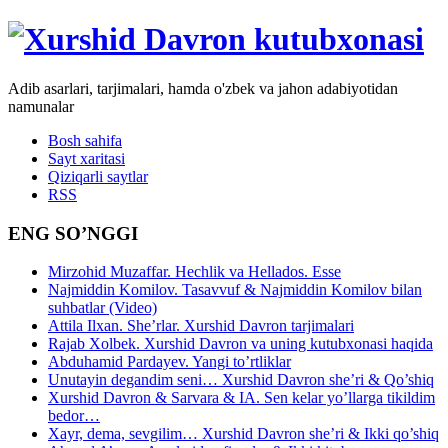
Adib asarlari, tarjimalari, hamda o'zbek va jahon adabiyotidan
namunalar
Bosh sahifa
Sayt xaritasi
Qiziqarli saytlar
RSS
ENG SO’NGGI
Mirzohid Muzaffar. Hechlik va Hellados. Esse
Najmiddin Komilov. Tasavvuf & Najmiddin Komilov bilan
suhbatlar (Video)
Attila Ilxan. She’rlar. Xurshid Davron tarjimalari
Rajab Xolbek. Xurshid Davron va uning kutubxonasi haqida
Abduhamid Pardayev. Yangi to’rtliklar
Unutayin degandim seni… Xurshid Davron she’ri & Qo’shiq
Xurshid Davron & Sarvara & IA. Sen kelar yo’llarga tikildim
bedor…
Xayr, dema, sevgilim… Xurshid Davron she’ri & Ikki qo’shiq