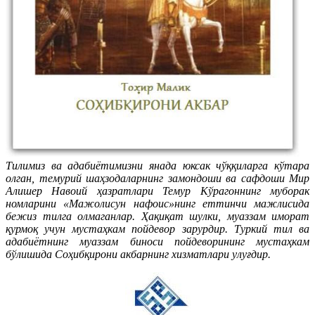
Тилимиз ва адабиётимизни янада юксак чўққиларга кўтара
олган, темурий шаҳзодаларнинг замондоши ва сафдоши Мир
Алишер Навоий ҳазратлари Темур Кўрагоннинг муборак
номларини «Мажолисун нафоис»нинг еттинчи мажлисида
бежиз тилга олмаганлар. Ҳақиқат шулки, муаззам иморат
қурмоқ учун мустаҳкам пойдевор зарурдир. Туркий тил ва
адабиётнинг муаззам биноси пойдеворининг мустаҳкам
бўлишида Соҳибқирони акбарнинг хизматлари улуғдир.