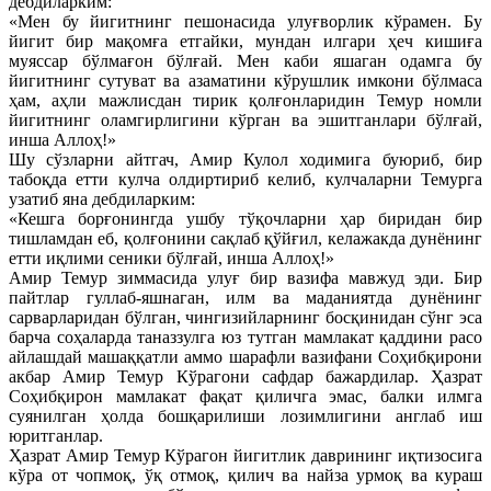
дебдиларким:
«Мен бу йигитнинг пешонасида улуғворлик кўрамен. Бу
йигит бир мақомға етгайки, мундан илгари ҳеч кишиға
муяссар бўлмағон бўлғай. Мен каби яшаган одамга бу
йигитнинг сутуват ва азаматини кўрушлик имкони бўлмаса
ҳам, аҳли мажлисдан тирик қолғонларидин Темур номли
йигитнинг оламгирлигини кўрган ва эшитганлари бўлғай,
инша Аллоҳ!»
Шу сўзларни айтгач, Амир Кулол ходимига буюриб, бир
табоқда етти кулча олдиртириб келиб, кулчаларни Темурга
узатиб яна дебдиларким:
«Кешга борғонингда ушбу тўқочларни ҳар биридан бир
тишламдан еб, қолғонини сақлаб қўйғил, келажакда дунёнинг
етти иқлими сеники бўлғай, инша Аллоҳ!»
Амир Темур зиммасида улуғ бир вазифа мавжуд эди. Бир
пайтлар гуллаб-яшнаган, илм ва маданиятда дунёнинг
сарварларидан бўлган, чингизийларнинг босқинидан сўнг эса
барча соҳаларда таназзулга юз тутган мамлакат қаддини расо
айлашдай машаққатли аммо шарафли вазифани Соҳибқирони
акбар Амир Темур Кўрагони сафдар бажардилар. Ҳазрат
Соҳибқирон мамлакат фақат қиличга эмас, балки илмга
суянилган ҳолда бошқарилиши лозимлигини англаб иш
юритганлар.
Ҳазрат Амир Темур Кўрагон йигитлик даврининг иқтизосига
кўра от чопмоқ, ўқ отмоқ, қилич ва найза урмоқ ва кураш