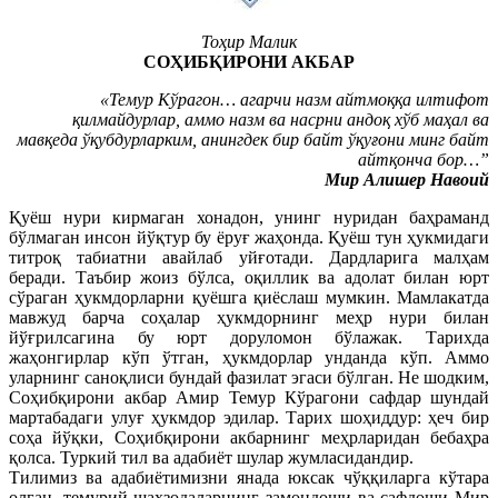
Тоҳир Малик
СОҲИБҚИРОНИ АКБАР
«Темур Кўрагон… агарчи назм айтмоққа илтифот
қилмайдурлар, аммо назм ва насрни андоқ хўб маҳал ва
мавқеда ўқубдурларким, анингдек бир байт ўқуғони минг байт
айтқонча бор…”
Мир Алишер Навоий
Қуёш нури кирмаган хонадон, унинг нуридан баҳраманд
бўлмаган инсон йўқтур бу ёруғ жаҳонда. Қуёш тун ҳукмидаги
титроқ табиатни авайлаб уйғотади. Дардларига малҳам
беради. Таъбир жоиз бўлса, оқиллик ва адолат билан юрт
сўраган ҳукмдорларни қуёшга қиёслаш мумкин. Мамлакатда
мавжуд барча соҳалар ҳукмдорнинг меҳр нури билан
йўғрилсагина бу юрт доруломон бўлажак. Тарихда
жаҳонгирлар кўп ўтган, ҳукмдорлар унданда кўп. Аммо
уларнинг саноқлиси бундай фазилат эгаси бўлган. Не шодким,
Соҳибқирони акбар Амир Темур Кўрагони сафдар шундай
мартабадаги улуғ ҳукмдор эдилар. Тарих шоҳиддур: ҳеч бир
соҳа йўқки, Соҳибқирони акбарнинг меҳрларидан бебаҳра
қолса. Туркий тил ва адабиёт шулар жумласидандир.
Тилимиз ва адабиётимизни янада юксак чўққиларга кўтара
олган, темурий шаҳзодаларнинг замондоши ва сафдоши Мир