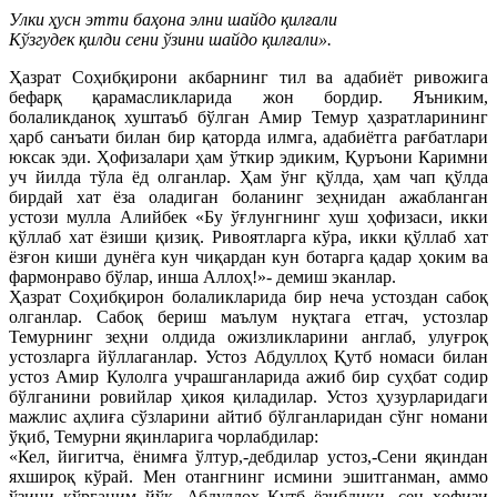
Улки ҳусн этти баҳона элни шайдо қилғали
Кўзгудек қилди сени ўзини шайдо қилғали».
Ҳазрат Соҳибқирони акбарнинг тил ва адабиёт ривожига
бефарқ қарамасликларида жон бордир. Яъниким,
болаликданоқ хуштаъб бўлган Амир Темур ҳазратларининг
ҳарб санъати билан бир қаторда илмга, адабиётга рағбатлари
юксак эди. Ҳофизалари ҳам ўткир эдиким, Қуръони Каримни
уч йилда тўла ёд олганлар. Ҳам ўнг қўлда, ҳам чап қўлда
бирдай хат ёза оладиган боланинг зеҳнидан ажабланган
устози мулла Алийбек «Бу ўғлунгнинг хуш ҳофизаси, икки
қўллаб хат ёзиши қизиқ. Ривоятларга кўра, икки қўллаб хат
ёзғон киши дунёга кун чиқардан кун ботарга қадар ҳоким ва
фармонраво бўлар, инша Аллоҳ!»- демиш эканлар.
Ҳазрат Соҳибқирон болаликларида бир неча устоздан сабоқ
олганлар. Сабоқ бериш маълум нуқтага етгач, устозлар
Темурнинг зеҳни олдида ожизликларини англаб, улуғроқ
устозларга йўллаганлар. Устоз Абдуллоҳ Қутб номаси билан
устоз Амир Кулолга учрашганларида ажиб бир суҳбат содир
бўлганини ровийлар ҳикоя қиладилар. Устоз ҳузурларидаги
мажлис аҳлиға сўзларини айтиб бўлганларидан сўнг номани
ўқиб, Темурни яқинларига чорлабдилар:
«Кел, йигитча, ёнимға ўлтур,-дебдилар устоз,-Сени яқиндан
яхшироқ кўрай. Мен отангнинг исмини эшитганман, аммо
ўзини кўрганим йўқ. Абдуллоҳ Қутб ёзибдики, сен ҳофизи