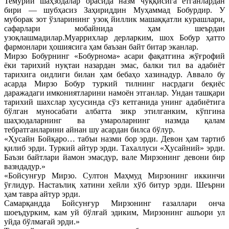
Темурий шаҳзодалар орасида назм чўққисига етганлардан
бири — шубҳасиз Заҳириддин Муҳаммад Бобурдир. У
муборак зот ўзларининг узоқ йиллик машаққатли курашлари,
сафарлари мобайнида ҳам шеърдан
узоқлашмадилар.Муаррихлар дерларким, шох Бобур ҳатто
фармонлари ҳошиясига ҳам баъзан байт битар эканлар.
Мирзо Бобурнинг «Бобурнома» асари фақатгина жўғрофий
ёки тарихий нуқтаи назардан эмас, балки тил ва адабиёт
тарихига оидлиги билан ҳам бебаҳо хазинадур. Аввало бу
асарда Мирзо Бобур туркий тилнинг насрдаги беқиёс
даражадаги имкониятларини намоён этганлар. Ундан ташқари
тарихий шахслар хусусинда сўз кетганида унинг адабиётига
бўлган муносабати албатта зикр этилганким, кўпгина
шаҳзодаларнинг ва умароларнинг назмда қалам
тебратганларини айнан шу асардан билса бўлур.
«Ҳусайн Бойқаро… табъи назми бор эрди. Девон ҳам тартиб
қилиб эрди. Туркий айтур эрди. Тахаллуси «Ҳусайний» эрди.
Баъзи байтлари йамон эмасдур, вале Мирзонинг девони бир
вазндадур.»
«Бойсунғур Мирзо. Султон Маҳмуд Мирзонинг иккинчи
ўғлидур. Настаълиқ хатини хейли хўб битур эрди. Шеърни
ҳам тавра айтур эрди.
Самарқандда Бойсунғур Мирзонинг ғазаллари онча
шоеъдурким, кам уй бўлғай эдиким, Мирзонинг ашъори ул
уйда бўлмағай эрди.»