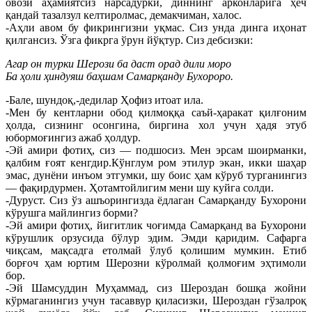
овози аҳамиятсиз нарсадурки, диннинг арконларига ҳеч
қандай тазалзул келтиролмас, демакчиман, халос.
-Аҳли авом бу фикрингизни уқмас. Сиз унда динга иҳонат
қилгансиз. Ўзга фикрга ўрун йўқтур. Сиз дебсизки:
Агар он турки Шерози ба даст орад дили моро
Ба ҳоли ҳиндуяш баҳшам Самарқанду Бухороро.
-Бале, шундоқ,-дедилар Ҳофиз итоат ила.
-Мен бу кентларни обод қилмоққа саъй-ҳаракат қилғоним
ҳолда, сизнинг осонгина, биргина хол учун ҳадя этуб
юбормоғингиз ажаб ҳолдур.
-Эй амири фотиҳ, сиз — подшосиз. Мен эрсам шоирманки,
қалбим ғоят кенгдир.Кўнглум ром этилур экан, икки шаҳар
эмас, дунёни инъом этгумки, шу боис ҳам кўруб турганингиз
— фақирдурмен. Ҳотамтойлигим мени шу куйга солди.
-Дуруст. Сиз ўз ашъорингизда ёдлаган Самарқанду Бухорони
кўрушга майлингиз борми?
-Эй амири фотиҳ, йигитлик чоғимда Самарқанд ва Бухорони
кўрушлик орзусида бўлур эдим. Эмди қаридим. Сафарга
чиқсам, мақсадга етолмай ўлуб қолишим мумкин. Етиб
борғоч ҳам юртим Шерозни кўролмай қолмоғим эҳтимоли
бор.
-Эй Шамсуддин Муҳаммад, сиз Шероздан бошқа жойни
кўрмаганингиз учун тасаввур қиласизки, Шероздан гўзалроқ