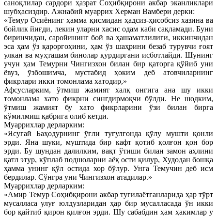
саноқлилар сардори ҳазрат Соҳибқирони акбар эканликлари
шубҳасиздир. Ажнабий муаррих Херман Вамбери дерки:
«Темур Осиёнинг ҳамма қисмидан ҳадсиз-ҳисобсиз хазина ва
бойлик йиғди, лекин уларни хасис одам каби сақламади. Буни
биринчидан, саройининг бой ва ҳашаматлилиги, иккинчидан
эса ҳам ўз қароргоҳини, ҳам ўз шаҳрини безаб турувчи ғоят
улкан ва муҳташам бинолар қурдиргани исботлайди. Шунинг
учун ҳам Темурни Чингизхон билан бир қаторга қўйиб уни
ёвуз, ўзбошимча, мустабид ҳоким деб атовчиларнинг
фикрлари икки томонлама хатодир,»
Афсусларким, ўтмиш жамият халқ онгига ана шу икки
томонлама хато фикрни сингдирмоқчи бўлди. Не шодким,
ўтмиш жамият бу хато фикрларини ўзи билан бирга
кўмилмиш қабрига олиб кетди.
Муаррихлар дерларким:
«Ясугай Баҳодурнинг ўғли туғулғонда қўлу мушти қонли
эрди. Яна шуки, муштида бир кафт қотиб қолғон қон бор
эрди. Бу шундан далилким, вақт ўтиши билан замон аҳлини
қатл этур, кўплаб подшоларни аёқ ости қилур, Худодан бошқа
ҳамма унинг қўл остида хор бўлур. Унга Темучин деб исм
бердилар. Сўнгра уни Чингизхон атадилар.»
Муаррихлар дерларким:
«Амир Темур Соҳибқирони акбар туғилаётганларида ҳар тўрт
мусалласа улуғ юлдузларидан ҳар бир мусалласада ўн икки
бор қайтиб қирон қилғон эрди. Шу сабабдин ҳам ҳакимлар у