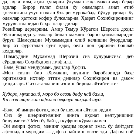
да, аҳли илм, аҳли ҳунарни ўлумдан сақламакка амр берар
эдилар. Бирор ғалат билан бу одамларга азият етиб
қолмаслиги учун шахсан ўзлари муроқабада бўлур эдилар. Бу
одамлар ҳаттоки кофир бўлсалар-да, Ҳазрат Соҳибқироннинг
мурувватларидан баҳра олар эдилар.
Ровийлар дерларким, Амир Темур Кўрагон Шерозга доҳил
бўлганларида уламолар билан мажлис барпо қилмасларидан
бурун Шамсуддин Муҳаммадни олиб келишни буюрдилар.
Бир оз фурстадан сўнг қари, бели дол қарияни бошлаб
келдилар.
-Шамсуддин Муҳаммад Шерозий сиз бўлурмисиз?- деб
сўрадилар Соҳибқирон лутф ила.
-Бале, ўшал мендурман,-дедилар Ҳофиз.
-Мен сизни бир кўрмакни, шунинг баробаринда баҳс
юритмакни иҳтиёр эттим,-дедилар Соҳибқирон ва давом
қилдилар:- Сиз ғазалларингизнинг бирида айтибсизки:
Худоро, мухтасиб, моро бо овози дафу най бахш,
Ки сози шаръ з-ин афсона беқонун наҳоҳад шуд.
-Бале, эй амири фотиҳ, мен бу шеърни айтган эрдим.
-Сиз бу шеърингизнинг динга иҳонат келтуришини
билурмисиз? Мен бу байтда куфрни кўрмакдамен.
-Эй амири фотиҳ, менинг қасдим иҳонат эмас, бу байтдаги
афсонадан муродим — даф ва найнинг овози эди. Даф ва най