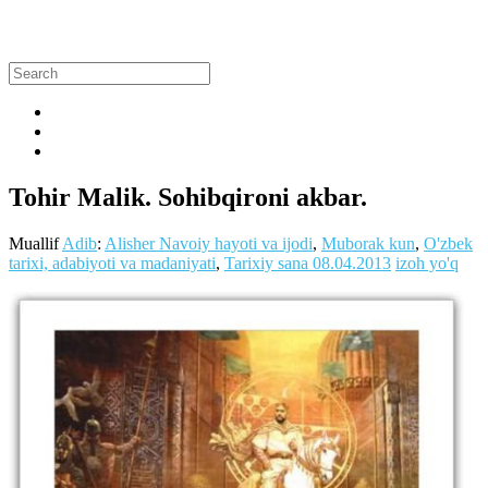
Tohir Malik. Sohibqironi akbar.
Muallif
Adib
:
Alisher Navoiy hayoti va ijodi
,
Muborak kun
,
O'zbek
tarixi, adabiyoti va madaniyati
,
Tarixiy sana
08.04.2013
izoh yo'q