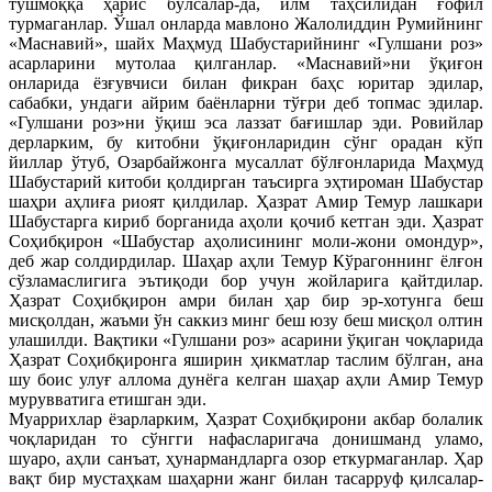
тушмоққа ҳарис бўлсалар-да, илм таҳсилидан ғофил
турмаганлар. Ўшал онларда мавлоно Жалолиддин Румийнинг
«Маснавий», шайх Маҳмуд Шабустарийнинг «Гулшани роз»
асарларини мутолаа қилганлар. «Маснавий»ни ўқиғон
онларида ёзғувчиси билан фикран баҳс юритар эдилар,
сабабки, ундаги айрим баёнларни тўғри деб топмас эдилар.
«Гулшани роз»ни ўқиш эса лаззат бағишлар эди. Ровийлар
дерларким, бу китобни ўқиғонларидин сўнг орадан кўп
йиллар ўтуб, Озарбайжонга мусаллат бўлғонларида Маҳмуд
Шабустарий китоби қолдирган таъсирга эҳтироман Шабустар
шаҳри аҳлиға риоят қилдилар. Ҳазрат Амир Темур лашкари
Шабустарга кириб борганида аҳоли қочиб кетган эди. Ҳазрат
Соҳибқирон «Шабустар аҳолисининг моли-жони омондур»,
деб жар солдирдилар. Шаҳар аҳли Темур Кўрагоннинг ёлғон
сўзламаслигига эътиқоди бор учун жойларига қайтдилар.
Ҳазрат Соҳибқирон амри билан ҳар бир эр-хотунга беш
мисқолдан, жаъми ўн саккиз минг беш юзу беш мисқол олтин
улашилди. Вақтики «Гулшани роз» асарини ўқиган чоқларида
Ҳазрат Соҳибқиронга яширин ҳикматлар таслим бўлган, ана
шу боис улуғ аллома дунёга келган шаҳар аҳли Амир Темур
мурувватига етишган эди.
Муаррихлар ёзарларким, Ҳазрат Соҳибқирони акбар болалик
чоқларидан то сўнгги нафасларигача донишманд уламо,
шуаро, аҳли санъат, ҳунармандларга озор еткурмаганлар. Ҳар
вақт бир мустаҳкам шаҳарни жанг билан тасарруф қилсалар-