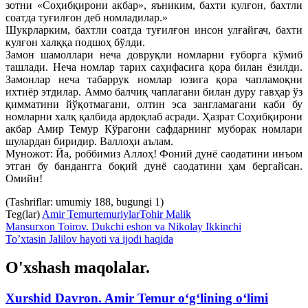
зотни «Соҳибқирони акбар», яъниким, бахти кулғон, бахтли
соатда туғилғон деб номладилар.»
Шукрларким, бахтли соатда туғилғон инсон улғайгач, бахти
кулғон халққа подшоҳ бўлди.
Замон шамоллари неча довруқли номларни ғуборга кўмиб
ташлади. Неча номлар тарих саҳифасига қора билан ёзилди.
Замонлар неча табаррук номлар юзига қора чапламоқни
ихтиёр этдилар. Аммо балчиқ чаплагани билан дуру гавҳар ўз
қимматини йўқотмагани, олтин эса зангламагани каби бу
номларни халқ қалбида ардоқлаб асради. Ҳазрат Соҳибқирони
акбар Амир Темур Кўрагони сафдарнинг муборак номлари
шулардан биридир. Валлоҳи аълам.
Муножот: Йа, роббимиз Аллоҳ! Фоний дунё саодатини инъом
этган бу бандангга боқий дунё саодатини ҳам бергайсан.
Омийн!
(Tashriflar: umumiy 188, bugungi 1)
Teg(lar)
Amir Temur
temuriylar
Tohir Malik
Mansurxon Toirov. Dukchi eshon va Nikolay Ikkinchi
To’xtasin Jalilov hayoti va ijodi haqida
O'xshash maqolalar.
Xurshid Davron. Amir Temur o‘g‘lining o‘limi