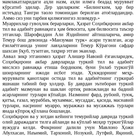
мамлакатларидаги аҳли назм, аҳли илмга беадад мурувват
кўрсатиб эдилар. Дер эдиларким: «Билингким, ҳар бир
истеъдод Тангри таоло томонидан берилган атоёлардандир.
Аммо сиз уни тарбия қилмоғингиз лозимдур.»
Муаррихлар гувоҳлик берарларки, Ҳазрат Соҳибқирони акбар
тил ва адабиёт равнақига ҳам бевосита, ҳам билвосита таъсир
этганлар. Шарофиддин Али Яздийнинг айтишларича, амир
Темур бош девонида «Манзумаи турк» асари тузилган, асар
ёзилаётганида унинг лавҳаларини Темур Кўрагони сафдар
шахсан ўқуб, тузатган, таҳрир этган эканлар.
Аввал зикр этганимиз ҳазрат Алишер Навоий ёзганларидек,
Соҳибқирони акбар даврларида туркий тил ва адабиёт
мислсиз равнаққа етиша бордиким, буни ўнлаб туркигўй
шоирларнинг ижоди исбот этади. Ҳукмдорнинг меҳр-
муруввати қанотлари остида тил ва адабиётнинг гуркираб
яшнаши табиий бир ҳолдир. Бу даврдан эътиборан туркий
адабиёт мазмунан ва шаклан ортиқ ривожланди ва бадиий
асарларнинг турлари кўпайди. Назмнинг фард, рубоий, туюқ,
қитъа, ғазал, мураббаъ, мухаммас, мусаддас, қасида, маснавий
турлари, насрнинг муарро, муражжаз ва мусажжаъ турлари
янада кўпроқ қўллана бошланди.
Соҳибқирон ва у зотдан кейинги темурийлар даврида туркий
олий даражадаги тилга айланди ва кўплаб моҳир туркигўйлар
вужудга келди. Фикрнинг далили учун Мавлоно Ҳожи
Абулхасан, Наъимий, Тархоний, Нозукий, Лутфий, Яқиний,