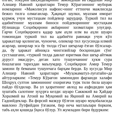
Алишер Навоий ҳазратлари Темур Кўрагоннинг муборак
номларини «Мажолисун нафоис»нинг еттинчи мажлисида
бежиз тилга олмаганлар. Ҳақиқат шулки, муаззам иморат
қурмоқ учун мустаҳкам пойдевор зарурдир. Туркий тил ва
адабиётнинг муаззам биноси пойдеворининг мустаҳкам
бўлишида Соҳибқирони акбарнинг хизматлари улуғдир.
Гарчи Соҳибқиронга қадар ҳам аҳли илм ва аҳли шуаро
томонидан туркий тил ва адабиёти равнақи учун кўп
ҳаракатлар қилинган, чунончи, олимлар тил хусусинда илмий
асарлар, шоирлар эса бу тилда гўзал шеърлар ёзган бўлсалар-
да, бу ҳаракат айниқса чингизийлар босқинидан сўнг
сустлашгани, «туркий тилда давлат юритмак ёки шеър айтмак
дуруст эмасдур», деган хато тушунчанинг ҳукм сура
бошлагани тарихдан маълумдир. Соҳибқирон Амир Темур
замони бу бемаъни тушунчага барҳам берди. Бу хусусда Мир
Алишер Навоий ҳазратлари «Муҳокаматул-луғатайн»да
айтурларким: «Темур Кўрағон замонидин фарзанди халафи
Шоҳруҳ султон замонининг охириғача турк тили била шуаро
пайдо бўлдилар. Ва ул ҳазратнинг авлод ва аҳфодидин ҳам
хуштабъ салотине зуҳурға келди: шуаро Саккокий ва Ҳайдар
Хоразмий ва Атоий ва Муқимий ва Яқиний ва Амирий ва
Гадоийдеклар. Ва форсий мазкур бўлғон шуаро муқобаласида
мавлоно Лутфийдин ўзгаким, бир неча матлаълари борким,
табъ аҳли қошида ўқиса бўлур. Ул жумладин бири будурким: