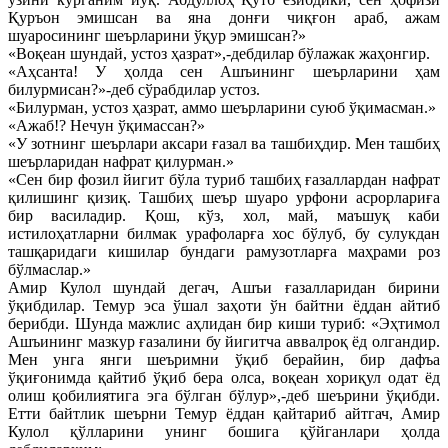
Қуръон эмишсан ва яна донғи чиқғон араб, ажам
шуаросининг шеърларини ўқур эмишсан?»
«Воқеан шундай, устоз ҳазрат»,-дебдилар бўлажак жаҳонгир.
«Аҳсанта! У ҳолда сен Ашъининг шеърларини ҳам
билурмисан?»-деб сўрабдилар устоз.
«Билурман, устоз ҳазрат, аммо шеърларини суюб ўқимасман.»
«Ажаб!? Нечун ўқимассан?»
«У зотнинг шеърлари аксари ғазал ва ташбиҳдир. Мен ташбиҳ
шеърларидан нафрат қилурман.»
«Сен бир фозил йигит бўла туриб ташбиҳ ғазаллардан нафрат
қилишинг қизиқ. Ташбиҳ шеър шуаро урфони асрорлариға
бир василадир. Қош, кўз, хол, май, маъшуқ каби
истилоҳатларни билмак урафоларға хос бўлуб, бу сулукдан
ташқаридаги кишилар бундаги рамузотларға маҳрами роз
бўлмаслар.»
Амир Кулол шундай дегач, Ашъи ғазалларидан бирини
ўқибдилар. Темур эса ўшал заҳоти ўн байтни ёддан айтиб
берибди. Шунда мажлис аҳлидан бир киши туриб: «Эҳтимол
Ашъининг мазкур ғазалини бу йигитча аввалроқ ёд олгандир.
Мен унга янги шеъримни ўқиб берайин, бир дафъа
ўқиғонимда қайтиб ўқиб бера олса, воқеан хориқул одат ёд
олиш қобилиятига эга бўлган бўлур»,-деб шеърини ўқибди.
Етти байтлик шеърни Темур ёддан қайтариб айтгач, Амир
Кулол қўлларини унинг бошига қўйганлари ҳолда