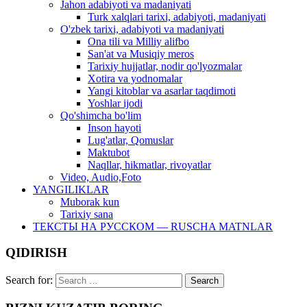
Jahon adabiyoti va madaniyati
Turk xalqlari tarixi, adabiyoti, madaniyati
O'zbek tarixi, adabiyoti va madaniyati
Ona tili va Milliy alifbo
San'at va Musiqiy meros
Tarixiy hujjatlar, nodir qo'lyozmalar
Xotira va yodnomalar
Yangi kitoblar va asarlar taqdimoti
Yoshlar ijodi
Qo'shimcha bo'lim
Inson hayoti
Lug'atlar, Qomuslar
Maktubot
Naqllar, hikmatlar, rivoyatlar
Video, Audio,Foto
YANGILIKLAR
Muborak kun
Tarixiy sana
ТЕКСТЫ НА РУССКОМ — RUSCHA MATNLAR
QIDIRISH
Search for: