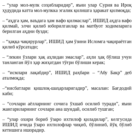
– “улар мол-мулк соҳибларидир”, яъни улар Сурия ва Ироқ
ҳудудида катта мол-мулкка эгалик қилишга ҳаракат қилмоқда;
– “аҳдга ҳам, ваъдага ҳам вафо қилмаслар”, ИШИД аҳдга вафо
қилмай, элчи қилиб юборилганлар ва матбуот ходимларига
берилган аҳдни бузди;
– “ҳаққа чақирурлар”, ИШИД ҳам ўзини Исломга чақираётган
қилиб кўрсатади;
– “лекин ўзлари ҳақ аҳлидан эмаслар”, аҳли ҳақ бўлиш учун
танланган йўл ҳар жиҳатдан тўғри бўлиши керак;
– “исмлари лақабдир”, ИШИД раҳбари – “Абу Бакр” деб
аталмоқда;
–“нисбатлари қишлоқ-шаҳарларигадир”, масалан: Бағдодий
каби;
– “сочлари аёлларнинг сочига ўхшаб осилиб туради”, яъни
жангариларнинг сочлари ана шундай, осилиб тушган;
– “улар охири бориб ўзаро ихтилоф қиладилар”, келгусида
ИШИД ичида ўзаро ихтилофлар чиқиб, бўлиниб, йўқ бўлиб
кетишига ишорадир.