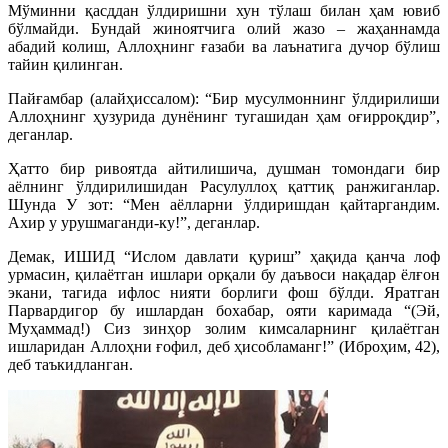
Мўминни қасддан ўлдиришни хун тўлаш билан ҳам ювиб
бўлмайди. Бундай жиноятчига олий жазо – жаҳаннамда
абадий колиш, Аллоҳнинг ғазаби ва лаънатига дучор бўлиш
тайин қилинган.
Пайғамбар (алайҳиссалом): “Бир мусулмоннинг ўлдирилиши
Аллоҳнинг ҳузурида дунёнинг тугашидан ҳам оғирроқдир”,
деганлар.
Ҳатто бир ривоятда айтилишича, душман томондаги бир
аёлнинг ўлдирилишидан Расулуллоҳ қаттиқ ранжиганлар.
Шунда У зот: “Мен аёлларни ўлдиришдан қайтаргандим.
Ахир у урушмаганди-ку!”, деганлар.
Демак, ИШИД “Ислом давлати қуриш” ҳақида қанча лоф
урмасин, қилаётган ишлари орқали бу даъвоси нақадар ёлғон
экани, тагида ифлос нияти борлиги фош бўлди. Яратган
Парвардигор бу ишлардан бохабар, ояти каримада “(Эй,
Муҳаммад!) Сиз зинҳор золим кимсаларнинг қилаётган
ишларидан Аллоҳни ғофил, деб ҳисобламанг!” (Иброҳим, 42),
деб таъкидланган.