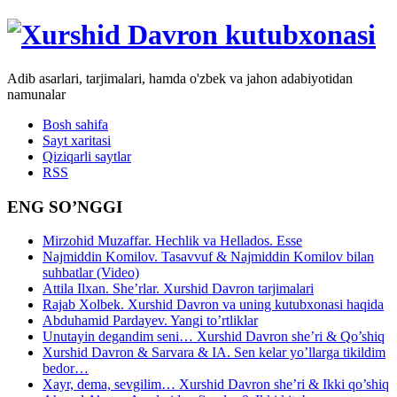
Adib asarlari, tarjimalari, hamda o'zbek va jahon adabiyotidan
namunalar
Bosh sahifa
Sayt xaritasi
Qiziqarli saytlar
RSS
ENG SO’NGGI
Mirzohid Muzaffar. Hechlik va Hellados. Esse
Najmiddin Komilov. Tasavvuf & Najmiddin Komilov bilan
suhbatlar (Video)
Attila Ilxan. She’rlar. Xurshid Davron tarjimalari
Rajab Xolbek. Xurshid Davron va uning kutubxonasi haqida
Abduhamid Pardayev. Yangi to’rtliklar
Unutayin degandim seni… Xurshid Davron she’ri & Qo’shiq
Xurshid Davron & Sarvara & IA. Sen kelar yo’llarga tikildim
bedor…
Xayr, dema, sevgilim… Xurshid Davron she’ri & Ikki qo’shiq