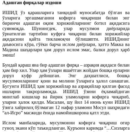
Адашган фирқалар издоши
ИШИД ўз қарашларига танқидий муносабатда бўлган ва
ўзларига эргашмаганни кофирга чиқариши билан энг
биринчи адашган оқим хорижийларнинг ботил ақидасига
суянмоқда. Шунингдек, улар мусулмон диёрларида
ўрнатилган тартибни куфрга чиқариш билан хорижийлар
ақидасини қайта тикламоқчи бўлишяпти. ИШИДнинг
даъвосига кўра, гўёки барча ислом диёрлари, ҳатто Макка ва
Мадина шаҳарлари ҳам дорул ислом эмас, балки дорул ҳарб
эмиш!
Бундай қараш яна бир адашган фирқа – азрақия ақидаси билан
ҳам бир хил. Улар ҳам ўзлари яшаётган жойдан бошқа ерларни
дорул куфр дейишган. Энг даҳшатлиси, бошқа
мусулмонларнинг қони ва молини ўзларига ҳалол санашган.
Бугунги ИШИД ҳам хорижийлар ва азрақийлар қилган фасод
ишларни такрорламоқда. ИШИД ўзини ёқламайдиган
минглаб кишилар ва йирик уламоларни кофирга чиқариб,
уларни ҳалок қилди. Масалан, шу йил 14 июнь куни ИШИД
ўзига хайрихоҳ бўлмаган 12 нафар уламони Мосул шаҳридаги
“ал-Исро” масжиди ёнида намойишкорона қатл этди.
Ислом манбаларида, мусулмонни кофирга чиқариш оғир
гуноҳ экани кўп таъкидланган. Қуръони каримда “…Сизларга