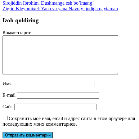
Sirojiddin Ibrohim. Dushmanga esh bo’lmang!
Zigrid Kleynmixel: Yana va yana Navoiy ijodiga qaytaman
Izoh qoldiring
Комментарий
Имя
E-mail
Сайт
Сохранить моё имя, email и адрес сайта в этом браузере для
последующих моих комментариев.