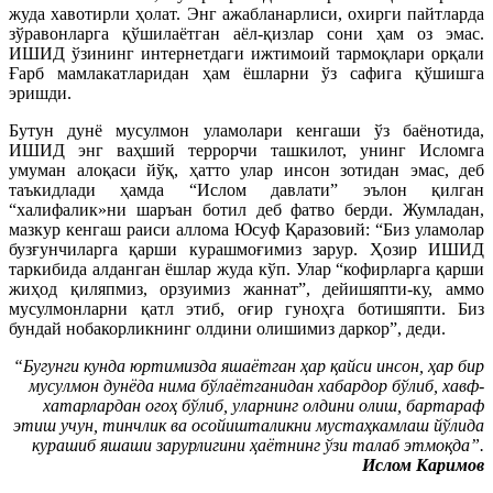
жуда хавотирли ҳолат. Энг ажаб­ланарлиси, охирги пайтларда
зўравонларга қўшилаётган аёл-қизлар сони ҳам оз эмас.
ИШИД ўзининг интернетдаги ижтимоий тармоқлари орқали
Ғарб мамлакатларидан ҳам ёшларни ўз сафига қўшишга
эришди.
Бутун дунё мусулмон уламолари кенгаши ўз баёнотида,
ИШИД энг ваҳший террорчи ташкилот, унинг Исломга
умуман алоқаси йўқ, ҳатто улар инсон зотидан эмас, деб
таъкид­лади ҳамда “Ислом давлати” эълон қилган
“халифалик»ни шаръан ботил деб фатво берди. Жумладан,
мазкур кенгаш раиси аллома Юсуф Қаразовий: “Биз уламолар
бузғунчиларга қарши курашмоғимиз зарур. Ҳозир ИШИД
таркибида алданган ёшлар жуда кўп. Улар “кофирларга қарши
жиҳод қиляпмиз, орзуимиз жаннат”, дейишяпти-ку, аммо
мусулмонларни қатл этиб, оғир гуноҳга ботишяпти. Биз
бундай нобакорликнинг олдини олишимиз даркор”, деди.
“Бугунги кунда юртимизда яшаётган ҳар қайси инсон, ҳар бир
мусулмон дунёда нима бўлаётганидан хабардор бўлиб, хавф-
хатарлардан огоҳ бўлиб, уларнинг олдини олиш, бартараф
этиш учун, тинчлик ва осойишталикни мустаҳкамлаш йўлида
курашиб яшаши зарурлигини ҳаётнинг ўзи талаб этмоқда”.
Ислом Каримов