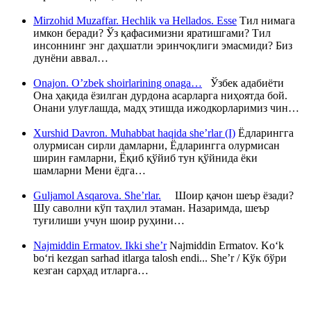
Mirzohid Muzaffar. Hechlik va Hellados. Esse
Тил нимага
имкон беради? Ўз қафасимизни яратишгами? Тил
инсоннинг энг даҳшатли эринчоқлиги эмасмиди? Биз
дунёни аввал…
Onajon. O’zbek shoirlarining onaga…
Ўзбек адабиёти
Она ҳақида ёзилган дурдона асарларга ниҳоятда бой.
Онани улуғлашда, мадҳ этишда ижодкорларимиз чин…
Xurshid Davron. Muhabbat haqida she’rlar (I)
Ёдларингга
олурмисан сирли дамларни, Ёдларингга олурмисан
ширин ғамларни, Ёқиб қўйиб тун қўйнида ёки
шамларни Мени ёдга…
Guljamol Asqarova. She’rlar.
Шоир қачон шеър ёзади?
Шу саволни кўп таҳлил этаман. Назаримда, шеър
туғилиши учун шоир руҳини…
Najmiddin Ermatov. Ikki she’r
Najmiddin Ermatov. Ko‘k
bo‘ri kezgan sarhad itlarga talosh endi... She’r / Кўк бўри
кезган сарҳад итларга…