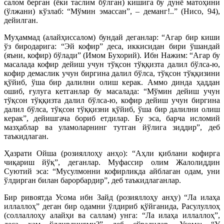
салом берган (ёки таслим бўлган) кишига бу дунё матоҳини
(ўлжани) кўзлаб: “Мўмин эмассан”, – деманг!..” (Нисо, 94),
дейилган.
Муҳаммад (алайҳиссалом) бундай деганлар: “Агар бир киши
ўз биродарига: “Эй кофир” деса, иккисидан бири ўшандай
(яъни, кофир) бўлади” (Имом Бухорий). Ибн Нажим: “Агар бу
масалада кофир дейиш учун тўқсон тўққизта далил бўлса-ю,
кофир демаслик учун биргина далил бўлса, тўқсон тўққизини
қўйиб, ўша бир далилни олиш керак. Аммо динда ҳаддан
ошиб, ғулуга кетганлар бу масалада: “Мўмин дейиш учун
тўқсон тўққизта далил бўлса-ю, кофир дейиш учун биргина
далил бўлса, тўқсон тўққизни қўйиб, ўша бир далилни олиш
керак”, дейишгача бориб етдилар. Бу эса, барча исломий
мазҳаблар ва уламоларнинг тутган йўлига зиддир”, деб
таъкидлаган.
Ҳазрати Ойша (розияллоҳу анҳо): “Аҳли қиблани кофирга
чиқариш йўқ”, деганлар. Муфассир олим Жалолиддин
Суютий эса: “Мусулмонни кофирликда айблаган одам, уни
ўлдирган билан барорбардир”, деб таъкидлаганлар.
Бир ривоятда Усома ибн Зайд (розияллоҳу анҳу) “Ла илаҳа
иллаллоҳ” деган бир одамни ўлдириб қўйганида, Расулуллоҳ
(соллаллоҳу алайҳи ва саллам) унга: “Ла илаҳа иллаллоҳ”,