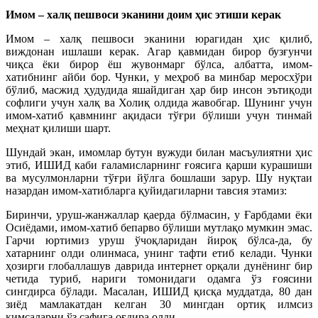
Имом – халқ пешвоси эканини доим ҳис этиши керак
Имом – халқ пешвоси эканини юрагидан ҳис қилиб,
виждонан ишлаши керак. Агар қавмидан бирор бузғунчи
чиқса ёки бирор ёш жувонмарг бўлса, албатта, имом-
хатибнинг айби бор. Чунки, у меҳроб ва минбар меросхўри
бўлиб, масжид ҳудудида яшайдиган ҳар бир инсон эътиқоди
софлиги учун халқ ва Холиқ олдида жавобгар. Шунинг учун
имом-хатиб қавмнинг ақидаси тўғри бўлиши учун тинмай
меҳнат қилиши шарт.
Шундай экан, имомлар бутун вужуди билан масъулиятни ҳис
этиб, ИШИД каби ғаламисларнинг ғоясига қарши курашиши
ва мусулмонларни тўғри йўлга бошлаши зарур. Шу нуқтаи
назардан имом-хатибларга қуйидагиларни тавсия этамиз:
Биринчи, уруш-жанжаллар қаерда бўлмасин, у Ғарбдами ёки
Осиёдами, имом-хатиб бепарво бўлиши мутлақо мумкин эмас.
Гарчи юртимиз уруш ўчоқларидан йироқ бўлса-да, бу
хатарнинг олди олинмаса, унинг тафти етиб келади. Чунки
ҳозирги глобаллашув даврида интернет орқали дунёнинг бир
четида туриб, нариги томонидаги одамга ўз ғоясини
сингдирса бўлади. Масалан, ИШИД қисқа муддатда, 80 дан
зиёд мамлакатдан келган 30 мингдан ортиқ илмсиз
кимсаларни ўз сафига оғдира олди.