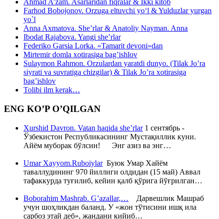
Ahmad A’zam. Asarlaridan fiqralar & Ikki kitob
Farhod Bobojonov. Orzuga eltuvchi yo‘l & Yulduzlar yurgan
yo`l
Anna Axmatova. She’rlar & Anatoliy Nayman. Anna
Ibodat Rajabova. Yangi she’rlar
Federiko Garsia Lorka. «Tamarit devoni»dan
Mirtemir domla xotirasiga bag’ishlov
Sulaymon Rahmon. Orzulardan yaratdi dunyo. (Tilak Jo’ra
siyrati va suvratiga chizgilar) & Tilak Jo’ra xotirasiga
bag’ishlov
Tolibi ilm kerak…
ENG KO’P O’QILGAN
Xurshid Davron. Vatan haqida she’rlar
1 сентябрь -
Ўзбекистон Республикасининг Мустақиллик куни.
Айём муборак бўлсин! Энг азиз ва энг…
Umar Xayyom.Ruboiylar
Буюк Умар Хайём
таваллудининг 970 йиллиги олдидан (15 май) Аввал
тафаккурда туғилиб, кейин қалб қўрига йўғрилган…
Boborahim Mashrab. G’azallar,…
Дарвешлик Машраб
учун шоҳликдан баланд. У «жон тўтисини ишқ ила
сарбоз этай деб», жандани кийиб…