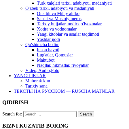
Turk xalqlari tarixi, adabiyoti, madaniyati
O'zbek tarixi, adabiyoti va madaniyati
Ona tili va Milliy alifbo
San'at va Musiqiy meros
Tarixiy hujjatlar, nodir qo'lyozmalar
Xotira va yodnomalar
Yangi kitoblar va asarlar taqdimoti
Yoshlar ijodi
Qo'shimcha bo'lim
Inson hayoti
Lug'atlar, Qomuslar
Maktubot
Naqllar, hikmatlar, rivoyatlar
Video, Audio,Foto
YANGILIKLAR
Muborak kun
Tarixiy sana
ТЕКСТЫ НА РУССКОМ — RUSCHA MATNLAR
QIDIRISH
Search for:
BIZNI KUZATIB BORING