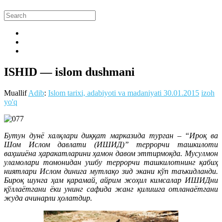
ISHID — islom dushmani
Muallif
Adib
:
Islom tarixi, adabiyoti va madaniyati
30.01.2015
izoh
yo'q
Бутун дунё халқлари диққат марказида турган – “Ироқ ва
Шом Ислом давлати (ИШИД)” террорчи ташкилоти
ваҳшиёна ҳаракатларини ҳамон давом эттирмоқда. Мусулмон
уламолари томонидан ушбу террорчи ташкилотнинг қабиҳ
ниятлари Ислом динига мутлақо зид экани кўп таъкидланди.
Бироқ шунга ҳам қарамай, айрим жоҳил кимсалар ИШИДни
қўллаётгани ёки унинг сафида жанг қилишга отланаётгани
жуда ачинарли ҳолатдир.