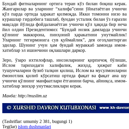
Бундай фитналарнинг ортига теран кўз билан боқиш керак.
Жангарилар ва уларнинг “халифа”сини ўйнатаётган учинчи
қўл парда ортида ҳаракат қилмоқда. Икки томонни низо ва
курашлар гирдобига ташлаб, бундан усталик билан ўз ғаразли
мақсади йўлида фойдаланаётган учинчи қўл ҳақида бир неча
йил олдин Президентимиз: “Бундай нозик дамларда учинчи
қўлнинг маккорона, пинҳоний ҳаракатини унутмайлик!
Уларнинг тегирмонига сув қуймайлик”, дея огоҳлантирган
эдилар. Шунинг учун ҳам бундай мураккаб замонда имом-
хатиб­лар эл ишончини оқлашлари даркор.
Зеро, ўзаро ихтилофлар, инсонларнинг қирпичоқ бўлиши,
Ислом тарихидаги халифалик, жиҳод, ҳижрат каби
тушунчаларни бузиб талқин қилиш, Ислом ва мусулмонларни
ёмонотлик қилиб кўрсатиш ортида фақат ва фақат ана шу
учинчи қўлнинг манфаатлари ётганини барча, айниқса, имом-
хатиблар зинҳор унутмасликлари керак.
Манба: http://muslim.uz
(Tashriflar: umumiy 2 381, bugungi 1)
Teg(lar)
islom dushmanlari