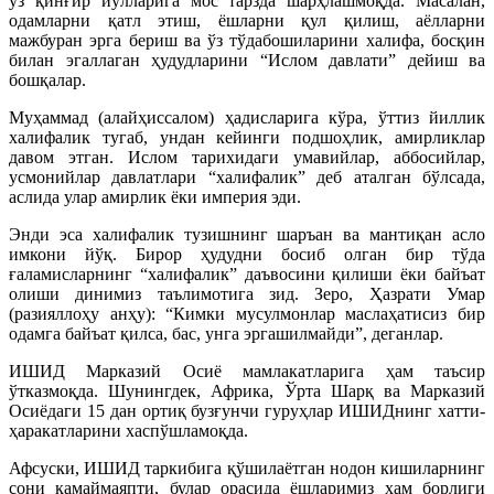
ўз қинғир йўлларига мос тарзда шарҳлашмоқда. Масалан,
одамларни қатл этиш, ёшларни қул қилиш, аёлларни
мажбуран эрга бериш ва ўз тўдабошиларини халифа, босқин
билан эгаллаган ҳудудларини “Ислом давлати” дейиш ва
бошқалар.
Муҳаммад (алайҳиссалом) ҳадисларига кўра, ўттиз йиллик
халифалик тугаб, ундан кейинги подшоҳлик, амирликлар
давом этган. Ислом тарихидаги умавийлар, аббосийлар,
усмонийлар давлатлари “халифалик” деб аталган бўлсада,
аслида улар амирлик ёки империя эди.
Энди эса халифалик тузишнинг шаръан ва мантиқан асло
имкони йўқ. Бирор ҳудудни босиб олган бир тўда
ғаламисларнинг “халифалик” даъвосини қилиши ёки байъат
олиши динимиз таълимотига зид. Зеро, Ҳазрати Умар
(разияллоҳу анҳу): “Кимки мусулмонлар маслаҳатисиз бир
одамга байъат қилса, бас, унга эргашилмайди”, деганлар.
ИШИД Марказий Осиё мамлакатларига ҳам таъсир
ўтказмоқда. Шунингдек, Африка, Ўрта Шарқ ва Марказий
Осиё­даги 15 дан ортиқ бузғунчи гуруҳлар ИШИДнинг хатти-
ҳаракатларини хаспўшламоқда.
Афсуски, ИШИД таркибига қўшилаётган нодон кишиларнинг
сони камаймаяпти, булар орасида ёшларимиз ҳам борлиги