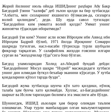
Жорий йилнинг июль ойида ИШИДнинг раҳбари Абу Бакр
Бағдодий ўзини “халифа” деб эълон қилди ва бир хутбасида:
“Албатта, мен сизларнинг яхшингиз бўлмасам-да, сизларга
волий қилиндим”, деди. Шу ерда савол туғилади:
“Бағдодийни ким умматга волий қилди? Уммат унинг
жиноятчи тўдасидан иборатмиди?
Бағдодий ўзи ким? Унинг асли исми Иброҳим ибн Аввод ибн
Иброҳим Бадрий бўлиб, 1971 йилда Ироқнинг Сомарро
шаҳрида туғилган, насл-насаби тўғрисида турли шубҳали
фикр­лар тарқалган. У салафийлик жиҳоди ғоясини илгари
сурган ва “жиҳодчилар тўда”сига бош бўлган.
Бағдод уламоларидан Холид ал-Абидий бундай дейди:
“Бағдодийнинг Мосул шаҳри “Нурий” масжидидаги хутбаси
унинг дин илмидан буткул бехабар эканини кўрсатди. У хутба
қоидаларини қўпол тарзда бузди”.
Бағдодий жума хутбасида шунча кўп хато қилдики, нўноқ
талаба ҳам бунча хато қилмайди. Хуллас, ал-Бағдодийнинг
шариат ва Ислом тарихидан билимга эга эмаслиги аён бўлди.
Шунингдек, ИШИД аъзолари ҳам бирор олимдан таълим
олишмаган. Улар турли манбалардан олган маълумотларини