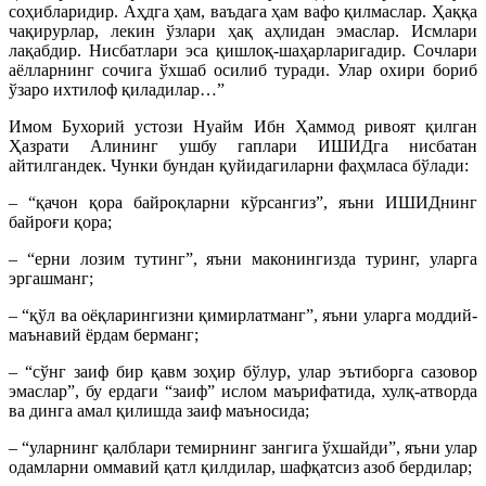
соҳибларидир. Аҳдга ҳам, ваъдага ҳам вафо қилмаслар. Ҳаққа
чақирурлар, лекин ўзлари ҳақ аҳлидан эмаслар. Исмлари
лақабдир. Нисбатлари эса қиш­лоқ-шаҳарларигадир. Сочлари
аёлларнинг сочига ўхшаб осилиб туради. Улар охири бориб
ўзаро ихтилоф қиладилар…”
Имом Бухорий устози Нуайм Ибн Ҳаммод ривоят қилган
Ҳазрати Алининг ушбу гаплари ИШИДга нисбатан
айтилгандек. Чунки бундан қуйидагиларни фаҳмласа бўлади:
– “қачон қора байроқларни кўрсангиз”, яъни ИШИДнинг
байроғи қора;
– “ерни лозим тутинг”, яъни маконингизда туринг, уларга
эргашманг;
– “қўл ва оёқларингизни қимирлатманг”, яъни уларга моддий-
маънавий ёрдам берманг;
– “сўнг заиф бир қавм зоҳир бўлур, улар эътиборга сазовор
эмаслар”, бу ердаги “заиф” ислом маърифатида, хулқ-атворда
ва динга амал қилишда заиф маъносида;
– “уларнинг қалблари темирнинг зангига ўхшайди”, яъни улар
одамларни оммавий қатл қилдилар, шафқатсиз азоб бердилар;