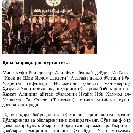
Қора байроқларни кўрсангиз…
Миср муфтийси доктор Али Жума бундай дейди: “Албатта,
“Ироқ ва Шом Ислом давлати” тўсатдан пайдо бўлгани йўқ.
Уларнинг сифатлари Исломнинг қадимги манбаларида
Ҳазрати Али (розияллоҳу анҳу)нинг сўзларида баён қилинган.
Ҳазрат Алининг айтган сўзларини Нуайм Ибн Ҳаммод ал-
Марвазий “ал-Фитан (Фитналар)” номли китобида қуйи­
дагича келтиради:
“Қачон қора байроқларни кўрсангиз, ерни лозим тутинг.
Қўлларингиз ва оёқларингизни қимирлатманг. Сўнг заиф бир
қавм зоҳир бўлур. Улар эътиборга сазовор эмаслар. Уларнинг
қалб­лари темирнинг зангига ўхшайди. Улар мол-мулк