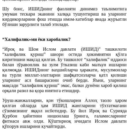
Шу боис, ИШИДнинг фаолияти динимиз таълимотига
умуман тескари эканини халққа тушунтириш ва уларнинг
кирдикорларини фош этишда имом-хатиблар янада журъатли
бўлиши зарурлиги талаб этилади.
“Халифалик»ми ёки харобалик?
“Ироқ ва Шом Ислом давлати (ИШИД)” ташкилоти
“халифалик қуриш” шиори остида ҳокимиятни қўлга
киритишни мақсад қилган. Бу ташкилот “халифалик” иддаоси
билан зўравонлик ва зулм ўтказиш каби малъун ишларни
қилмоқда. ИШИДнинг ваҳшийларча ҳаракати, мусулмонлар
ва турли миллат-элатларни шафқатсизларча қатл қилиши
уларнинг асл башарасини очиб берди. Яъни, уларнинг
мақсади “халифалик қуриш” эмас, балки дунёни хароб қилиш
орқали разил ва қора ниятига етишдир.
Уруш-жанжалларни, қон тўкиш­ларни Аллоҳ таоло ҳаром
қилган ойларда ҳам ИШИД жангларини тўхтатмагани
сўзимизнинг яққол исботидир. Бу йил Ироқ ва Сурияда
Қурбон ҳайитини нишонлаш ўрнига, ғаламисларнинг
фитнаси авж олди. Қўштирноқ ичидаги Ислом давлати
қўпорув ишларини кучайтирди.