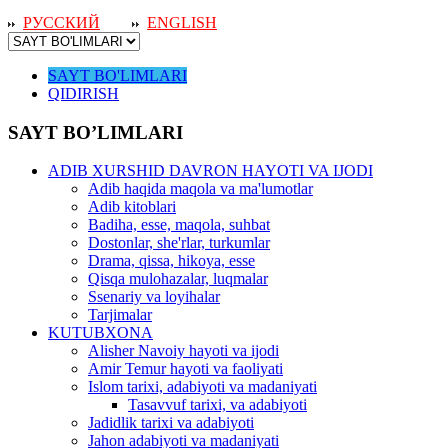
РУССКИЙ
ENGLISH
SAYT BO'LIMLARI
QIDIRISH
SAYT BO’LIMLARI
ADIB XURSHID DAVRON HAYOTI VA IJODI
Adib haqida maqola va ma'lumotlar
Adib kitoblari
Badiha, esse, maqola, suhbat
Dostonlar, she'rlar, turkumlar
Drama, qissa, hikoya, esse
Qisqa mulohazalar, luqmalar
Ssenariy va loyihalar
Tarjimalar
KUTUBXONA
Alisher Navoiy hayoti va ijodi
Amir Temur hayoti va faoliyati
Islom tarixi, adabiyoti va madaniyati
Tasavvuf tarixi, va adabiyoti
Jadidlik tarixi va adabiyoti
Jahon adabiyoti va madaniyati