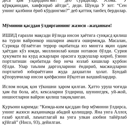
деса ҳам ўлдирдингми?” деб сўрадилар. Усома: “У
қўрққанидан, хавфсираб айтди”, деди. Шунда У зот: “Сен
унинг қалбини ёриб кўрдингми?” деб қаттиқ танбеҳ бердилар.
Мўминни қасддан ўлдирганнинг жазоси –жаҳаннам!
ИШИД ғаразли мақсади йўлида инсон ҳаётига суиқасд қилиш
ва турли вайронкор ишларни амалга оширмоқда. Масалан,
Сурияда бўлаётган террор оқибатида юз мингга яқин одам
ҳаётдан кўз юмди, миллионлаб киши нотавон бўлди. Сурия
ҳукумати ва курд аскарлари орасига худкушлар кириб, ўзини
портлатиши оқибатида бир неча юзлаб кишилар қурбон
бўлди. Улар таълим даргоҳларини ёндириб, масжид­ларни
портлатиб юбораётгани жуда даҳшатли ҳолат. Бундай
қўпорувчилар инсон қиёфасини йўқотган ваҳшийлардир.
Ислом ноҳақ қон тўкишни ҳаром қилган. Ҳатто уруш чоғида
ҳам ёш бола, аёл, кексаларни ўлдириш, шунингдек, уй-жой,
иншоотларни вайрон қилиш тақиқланган.
Қуръони каримда: “Кимда-ким қасддан бир мўминни ўлдирса,
унинг жазоси жаҳаннамда абадий қолишдир. Яна унга Аллоҳ
ғазаб қилгай, лаънатлагай ва унга улкан азобни тайёрлаб
қўйгай” (Нисо, 93), дейилган.