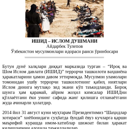
ИШИД – ИСЛОМ ДУШМАНИ
Айдарбек Тулепов
Ўзбекистон мусулмонлари идораси раиси ўринбосари
Бутун дунё халқлари диққат марказида турган – “Ироқ ва
Шом Ислом давлати (ИШИД)” террорчи ташкилоти ваҳшиёна
ҳаракатларини ҳамон давом эттирмоқда. Мусулмон уламолари
томонидан ушбу террорчи ташкилотнинг қабиҳ ниятлари
Ислом динига мутлақо зид экани кўп таъкидланди. Бироқ
шунга ҳам қарамай, айрим жоҳил кимсалар ИШИДни
қўллаётгани ёки унинг сафида жанг қилишга отланаётгани
жуда ачинарли ҳолатдир.
2014 йил 31 август куни муҳтарам Президентимиз “Шаҳидлар
хотираси” хиёбонидаги суҳбатда бундай ёвуз кучларга қарши
маърифий курашда имом-хатиблар шижоат билан ҳаракат
қилишларини алоҳида таъкидладилар.