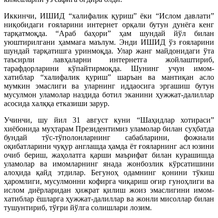
Иккинчи, ИШИД “халифалик қуриш” ёки “Ислом давлати”
ниқобидаги ғояларини интернет орқали бутун дунёга кенг
тарқатмоқ­да. “Араб баҳори” ҳам шундай йўл билан
уюштирилгани ҳаммага маълум. Энди ИШИД ўз ғоялари­ни
шундай тарқатишга уринмоқда. Улар жанг майдонидаги ўта
таъсирли лавҳаларни интернетга жойлаштириб,
тарафдорларини кўпайтирмоқда. Шунинг учун имом-
хатиблар “халифалик қуриш” шаръан ва мантиқан асло
мумкин эмаслиги ва уларнинг иддаосига эргашиш бутун
мусулмон уламолар наздида ботил эканини ҳужжат-далиллар
асосида халққа етказиши зарур.
Учинчи, шу йил 31 август куни “Шаҳидлар хотираси”
хиёбонида муҳтарам Президентимиз уламолар билан суҳбатда
бундай тўс-тўполонларнинг сабабларини, фожиали
оқибатларини чуқур анг­лашда ҳамда ёт ғояларнинг асл юзини
очиб бериш, жаҳолатга қарши маърифат билан курашишда
уламолар ва имомларнинг янада жонбозлик кўрсатишини
алоҳида қайд этдилар. Бегуноҳ одамнинг қонини тўкиш
ҳаромлиги, мусулмонни кофирга чиқариш оғир гуноҳлиги ва
ислом диёрларидан ҳижрат қилиш жоиз эмаслигини имом-
хатиблар ёшларга ҳужжат-далиллар ва жонли мисоллар билан
тушунтириб, тўғри йўлга солишлари лозим.