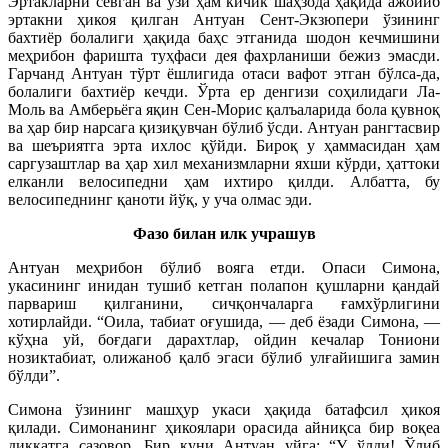
Эртакларни севган ва ўзи ҳам кичик шаҳзода ҳақида ажойиб
эртакни ҳикоя қилган Антуан Сент-Экзюпери ўзининг
бахтиёр болалиги ҳақида баҳс этганида шодон кечмишини
меҳрибон фаришта туҳфаси дея фахрланиши бежиз эмасди.
Гарчанд Антуан тўрт ёшлигида отаси вафот этган бўлса-да,
болалиги бахтиёр кечди. Ўрта ер денгизи соҳилидаги Ла-
Моль ва Амберьёга яқин Сен-Морис қалъаларида бола қувноқ
ва ҳар бир нарсага қизиқувчан бўлиб ўсди. Антуан рангтасвир
ва шеъриятга эрта ихлос қўйди. Бироқ у ҳаммасидан ҳам
саргузаштлар ва ҳар хил механизмларни яхши кўрди, ҳаттоки
елканли велосипедни ҳам ихтиро қилди. Албатта, бу
велосипеднинг қаноти йўқ, у уча олмас эди.
Фазо билан илк учрашув
Антуан меҳрибон бўлиб вояга етди. Опаси Симона,
укасининг инидан тушиб кетган полапон қушларни қандай
парвариш қилганини, сичқончаларга ғамхўрлигини
хотирлайди. “Оила, табиат оғушида, — деб ёзади Симона, —
кўҳна уй, боғдаги дарахтлар, ойдин кечалар Тониони
нозиктабиат, олижаноб қалб эгаси бўлиб улғайишига замин
бўлди”.
Симона ўзининг машҳур укаси ҳақида батафсил ҳикоя
қилади. Симонанинг ҳикоялари орасида айниқса бир воқеа
диққатга сазовор. Бир куни Антуан уйга: “У ўлди! Ўлиб