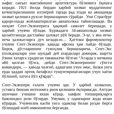
нафис санъат мактабининг архитектура бўлимига ўқишга
киради. 1921 йилда бирдан ҳарбий хизмат муддатининг
кечиктирилишини ихтиёрий тарзда рад этади ва авиацияда
хизмат қилишга рухсат беришларини сўрайди . Уни Страсбург
қароргоҳида жойлаштирилган авиаполкка тайинлашади. Ва
ниҳоят Сент-Экзюперига ҳақиқий самолет беришади, у
ҳарбий учувчи бўлади. Буржадаги 34-авиаполкда хизмат
қилаётганида дастлабки ҳалокат рўй беради. Э-ҳе, у яна неча-
неча ҳалокатларга дуч келади-ю… Ҳаттоки фаромушхотир
учувчи Сент-Экзюпери ҳақида афсона ҳам пайдо бўлади.
Бироқ дўстларининг гувоҳлик беришларича, Сент-Экс
(полкдошлари уни шундай деб атардилар) довюрак, шартта
ўзини хатарга урадиган таваккалчи бўлган “Агарда у кичкина
айб қилган бўлса, -дейди Сент-Экзюперининг сўнгги
командири, — ҳавода чалғиб, адашгани учун эмас, балки унга
ерда ҳаддан ортиқ батафсил тушунтиришганлари учун хаёли
бўлиниб, хатога йўл қўярди”.
Сент-Экзюпери ғалати учувчи эди. У ҳарбий хизматни,
уставга биноан интизомга риоя қилишни ёқтирмасди. Антуан
шунчаки учишни яхши кўрар, хавфли топшириқларга
бажонидил рози бўларди. Умуман, у одамларни жуда яхши
кўрарди. Учувчилик касби унга одамлар билан руҳан бирга
бўлишдай ноёб имкониятни берганди.