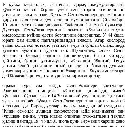
У кўкка кўтарилгач, лейтенант Дарье, аккумуляторларга
қўшимча қувват бериш учун генераторни текширишни
унутгани эсига тушади. Ҳеч ким Сент-Экзюпери душманнинг
қирувчи самолетига дуч келиши мумкинлигини ўйламайди.
10 минг метр баландликдаги “лайтнинг”га етиб бўлмасди.
Дўстлари Сент-Экзюперининг осмонга кўтарилган заҳоти
кислородни қўйиш одати борлигини билардилар. У 44 ёшда,
юраги ҳам ёшлик пайтларидагидай эмасди. Агар кислород
етмай қолса ёки нотекис узатилса, учувчи бундай баландликда
ҳушини йўқотиши турган гап. Шунингдек, ҳамма Сент-
Экзюпери бундан олдинги топшириқдан битта моторда
қайтгани, бунинг устига-устак, мўлжални йўқотиб, Генуя
устига келиб қолганини эслаб қоладилар. Ўшанда душман
учувчилари унинг машинасини ўзларининг ўқув самолетлари
деб ўйлаганлари учун ҳам уриб туширмагандилар.
Орадан тўрт соат ўтади. Сент-Экзюпери қайтмайди.
Радиолокацион станцияга қўнғироқ қилишади, жавоб
кўнгилсиз бўлади. Соат 14.30 га келиб учувчининг ёқилғиси
тугаганлиги аён бўлади. Сент-Экзюпери энди ортига қайтиб
келолмас эди. Бироқ дўстлар анчагача умид қилиб кутадилар.
Чунки осмонда душман самолетлари қайд қилинмаган эди
(урушдан кейин, ўлжа қилиб олинган ҳужжатларни таҳлил
қилиш пайтида 1944 йил 31 июль куни Германия ҳарбий ҳаво
кучлари фронтнинг бу участкасида бўлмаганлиги аён бўлади),