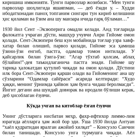
киришиш имконияти. Тунги парвозлар жозибаси. “Мен тунги
парвозлар шоҳлигида яшаяпман, — деб ёзади у. – Худди
ибодатхонадан паноҳ топганим сингари тун кириб келишини
ҳис қиламан ва ўзим ана шу манзара ичида ғарқ бўламан…”
1930 йил Сент –Экзюперига омадли келади. Анд тоғларида
фалокатга учраган дўсти, машҳур учувчи Анри Гийоме омон
қолади. Сент-Экзюпери беш кун мобайнида тоғлар узра хавф-
хатар билан олишиб, парвоз қилади, Гийоме эса ҳамиша
ўзини-ўзи енгиб, пастга, одамлар томон интилади. У
қайсарлик билан ўзига-ўзи: “Агар тўхтаб қолсам, аблаҳ
бўлайин!”-дея таъкидлаганича пастга энади. Гийоме шу
тариқа ҳалокатдан қутулиб чиқади ва омон қолади. Дўстини
илк бора Сент-Экзюпери қарши олади ва Гийоменинг ана шу
сўзларини “Одамлар сайёраси” асарида келтиради: “Худо
ҳаққи, менинг ўрнимда ҳайвон ҳам бунга чидаш беролмасди”.
Йигит дегани ана шундай довюрак ва иродали бўлиши керак,
деб ҳисоблаган ёзувчи.
Кўкда учган ва китоблар ёзган ёзувчи
Унинг дўстларига нисбатан меҳр, фахр-ифтихор лиммо-лим
юрагида аёлларга ҳам жой бор эди. Ўша 1930 йилда Антуан
“хаёл қудратидан яралган ажойиб хилқат” – Консуэло Санчин
билан танишади. Консуэло унга турмушга чиқади. Аёл