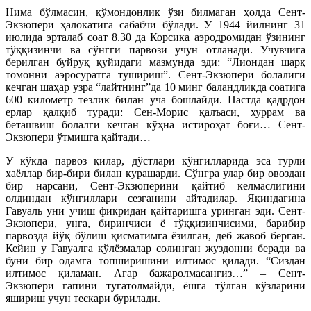
Нима бўлмасин, қўмондонлик ўзи билмаган ҳолда Сент-
Экзюпери ҳалокатига сабабчи бўлади. У 1944 йилнинг 31
июлида эрталаб соат 8.30 да Корсика аэродромидан ўзининг
тўққизинчи ва сўнгги парвози учун отланади. Учувчига
берилган буйруқ қуйидаги мазмунда эди: “Лиондан шарқ
томонни аэросуратга тушириш”. Сент-Экзюпери болалиги
кечган шаҳар узра “лайтнинг”да 10 минг баландликда соатига
600 километр тезлик билан уча бошлайди. Пастда қадрдон
ерлар қалқиб туради: Сен-Морис қалъаси, хуррам ва
беташвиш болалги кечган кўҳна истироҳат боғи… Сент-
Экзюпери ўтмишга қайтади…
У кўкда парвоз қилар, дўстлари кўнгилларида эса турли
хаёллар бир-бири билан курашарди. Сўнгра улар бир овоздан
бир нарсани, Сент-Экзюперини қайтиб келмаслигини
олдиндан кўнгиллари сезганини айтадилар. Яқиндагина
Гавуаль уни учиш фикридан қайтаришга уринган эди. Сент-
Экзюпери, унга, биринчиси ё тўққизинчисими, барибир
парвозда йўқ бўлиш қисматимга ёзилган, деб жавоб берган.
Кейин у Гавуалга қўлёзмалар солинган жуздонни беради ва
буни бир одамга топширишини илтимос қилади. “Сиздан
илтимос қиламан. Агар бажаролмасангиз…” – Сент-
Экзюпери гапини тугатолмайди, ёшга тўлган кўзларини
яшириш учун тескари бурилади.