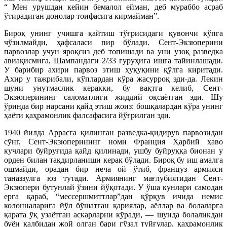
“ Мен урушдан кейин бемалол ейман, деб мураббо асраб
ўтирадиган донолар тоифасига кирмайман”.
Бироқ унинг учишга қайтиш тўғрисидаги қувончи кўпга
чўзилмайди, ҳафсаласи пир бўлади. Сент-Экзюперини
парвозлар учун яроқсиз деб топишади ва уни узоқ разведка
авиақисмига, Шампандаги 2/33 гуруҳига ишга тайинлашади.
У барибир ахири парвоз этиш ҳуқуқини қўлга киритади.
Ахир у тажрибали, кўплардан кўра жасурроқ эди-да. Лекин
шуни унутмаслик керакки, бу вақтга келиб, Сент-
Экзюперининг саломатлиги жиддий оқсаётган эди. Шу
ўринда бир нарсани қайд этиш жоиз: бошқалардан кўра унинг
ҳаёти қаҳрамонлик фалсафасига йўғрилган эди.
1940 йилда Аррасга қилинган разведка-қидирув парвозидан
сўнг, Сент-Экзюперининг номи Франция Ҳарбий ҳаво
кучлари буйруғида қайд қилинади, ушбу буйруққа бионан у
орден билан тақдирланиши керак бўлади. Бироқ бу иш амалга
ошмайди, орадан бир неча ой ўтиб, француз армияси
таназзулга юз тутади. Армиянинг мағлубиятидан Сент-
Экзюпери бутунлай ўзини йўқотади. У ўша кунлари самодан
ерга қараб, “мессершмиттлар”дан қўрқув ичида немис
колонналарига йўл бўшатган қариялар, аёллар ва болаларга
қарата ўқ узаётган аскарларни кўради, — шунда болаликдан
буён қалбидан жой олган бари гўзал туйғулар, қаҳрамонлик