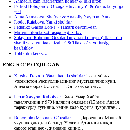
Ahmad A’zam. Asarlaridan fiqralar & Ikki kitob
Farhod Bobojonov. Orzuga eltuvchi yo‘l & Yulduzlar yurgan
yo`l
Anna Axmatova. She’rlar & Anatoliy Nayman. Anna
Ibodat Rajabova. Yangi she’rlar
Federiko Garsia Lorka. «Tamarit devoni»dan
Mirtemir domla xotirasiga bag’ishlov
Sulaymon Rahmon. Orzulardan yaratdi dunyo. (Tilak Jo’ra
siyrati va suvratiga chizgilar) & Tilak Jo’ra xotirasiga
bag’ishlov
Tolibi ilm kerak…
ENG KO’P O’QILGAN
Xurshid Davron. Vatan haqida she’rlar
1 сентябрь -
Ўзбекистон Республикасининг Мустақиллик куни.
Айём муборак бўлсин! Энг азиз ва энг…
Umar Xayyom.Ruboiylar
Буюк Умар Хайём
таваллудининг 970 йиллиги олдидан (15 май) Аввал
тафаккурда туғилиб, кейин қалб қўрига йўғрилган…
Boborahim Mashrab. G’azallar,…
Дарвешлик Машраб
учун шоҳликдан баланд. У «жон тўтисини ишқ ила
сарбоз этай деб», жандани кийиб…