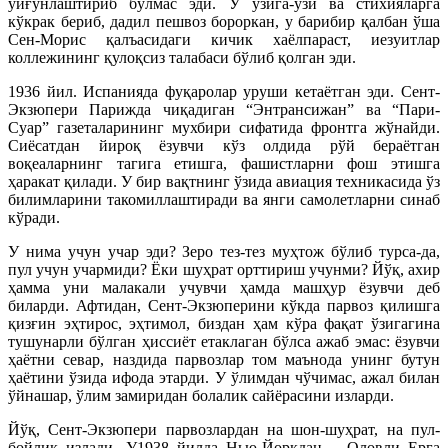
уйғунлаштириб бўлмас эди. У ўзига-ўзи ва стихияларга
кўкрак бериб, дадил пешвоз бороркан, у барибир қалбан ўша
Сен-Морис қалъасидаги кичик хаёлпараст, иезуитлар
коллежининг қулоқсиз талабаси бўлиб қолган эди.
1936 йил. Испанияда фуқаролар уруши кетаётган эди. Сент-
Экзюпери Парижда чиқадиган “Энтрансижан” ва “Пари-
Суар” газеталарининг мухбири сифатида фронтга жўнайди.
Сиёсатдан йироқ ёзувчи кўз олдида рўй бераётган
воқеаларнинг тагига етишга, фашистларни фош этишга
ҳаракат қилади. У бир вақтнинг ўзида авиация техникасида ўз
билимларини такомиллаштиради ва янги самолетларни синаб
кўради.
У нима учун учар эди? Зеро тез-тез муҳтож бўлиб турса-да,
пул учун учармиди? Ёки шуҳрат орттириш учунми? Йўқ, ахир
ҳамма уни малакали учувчи ҳамда машҳур ёзувчи деб
биларди. Афтидан, Сент-Экзюперини кўкда парвоз қилишга
қизғин эҳтирос, эҳтимол, биздан ҳам кўра фақат ўзигагина
тушунарли бўлган ҳиссиёт етаклаган бўлса ажаб эмас: ёзувчи
ҳаётни севар, наздида парвозлар том маънода унинг бутун
ҳаётини ўзида ифода этарди. У ўлимдан чўчимас, ажал билан
ўйнашар, ўлим замиридан болалик сайёрасини изларди.
Йўқ, Сент-Экзюпери парвозлардан на шон-шуҳрат, на пул-
бойлик излади. У1938 йилда Нью-Йоркдан – Оловли Ерга