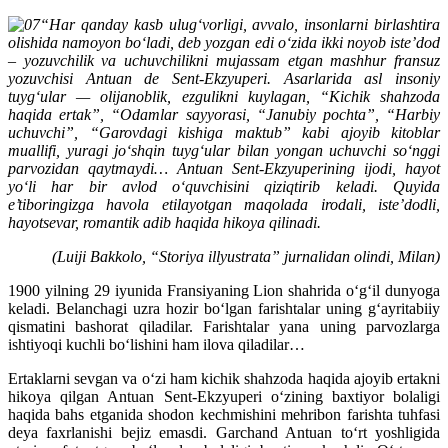
“Har qanday kasb ulug‘vorligi, avvalo, insonlarni birlashtira
olishida namoyon bo‘ladi, deb yozgan edi o‘zida ikki noyob iste’dod
– yozuvchilik va uchuvchilikni mujassam etgan mashhur fransuz
yozuvchisi Antuan de Sent-Ekzyuperi. Asarlarida asl insoniy
tuyg‘ular — olijanoblik, ezgulikni kuylagan, “Kichik shahzoda
haqida ertak”, “Odamlar sayyorasi, “Janubiy pochta”, “Harbiy
uchuvchi”, “Garovdagi kishiga maktub” kabi ajoyib kitoblar
muallifi, yuragi jo‘shqin tuyg‘ular bilan yongan uchuvchi so‘nggi
parvozidan qaytmaydi… Antuan Sent-Ekzyuperining ijodi, hayot
yo‘li har bir avlod o‘quvchisini qiziqtirib keladi. Quyida
e’tiboringizga havola etilayotgan maqolada irodali, iste’dodli,
hayotsevar, romantik adib haqida hikoya qilinadi.
(Luiji Bakkolo, “Storiya illyustrata” jurnalidan olindi, Milan)
1900 yilning 29 iyunida Fransiyaning Lion shahrida o‘g‘il dunyoga
keladi. Belanchagi uzra hozir bo‘lgan farishtalar uning g‘ayritabiiy
qismatini bashorat qiladilar. Farishtalar yana uning parvozlarga
ishtiyoqi kuchli bo‘lishini ham ilova qiladilar…
Ertaklarni sevgan va o‘zi ham kichik shahzoda haqida ajoyib ertakni
hikoya qilgan Antuan Sent-Ekzyuperi o‘zining baxtiyor bolaligi
haqida bahs etganida shodon kechmishini mehribon farishta tuhfasi
deya faxrlanishi bejiz emasdi. Garchand Antuan to‘rt yoshligida