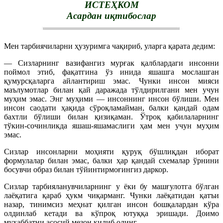
ИСТЕҲКОМ
Асардан иқтибослар
Мен тарбиячиларни ҳузуримга чақириб, уларга қарата дедим:
— Сизларнинг вазифангиз мурғак қалблардаги инсонни
поймол этиб, фақатгина ўз инида яшашга мослашган
қумурсқаларга айлантириш эмас. Чунки инсон мияси
маълумотлар билан қай даражада тўлдирилгани мен учун
муҳим эмас. Энг муҳими — инсоннинг инсон бўлиши. Мен
инсон саодати ҳақида сўроқламайман, балки қандай одам
бахтли бўлиши билан қизиқаман. Ўтроқ қабилаларнинг
тўкин-сочинликда яшаш-яшамаслиги ҳам мен учун муҳим
эмас.
Сизлар инсонларни моҳияти қуруқ бўшлиқдан иборат
формулалар билан эмас, балки ҳар қандай схемалар ўрнини
босувчи образ билан тўйинтирмоғингиз даркор.
Сизлар тарбияланувчиларнинг у ёки бу машғулотга бўлган
лаёқатига қараб ҳукм чиқарманг. Чунки лаёқатидан қатъи
назар, тинимсиз меҳнат қилган инсон бошқалардан кўра
олдинлаб кетади ва кўпроқ ютуққа эришади. Доимо
муҳаббатни асосий мезон қилиб олинг.