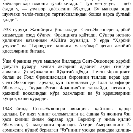
хаёллари ҳар томонга тўзиб кетади. “ Тун мен учун, — деб
ёзади у, — улуғвор қиёфасини йўқотди. Бу манзара энди
шунчаки телба-тескари тартибсизликдан бошқа нарса бўлмай
қолди”.
2/33 гуруҳи Жазойирга ўтказилади. Сент-Экзюпери ҳарбий
хизматдан озод бўлгач, Францияга қайтади. Сўнгра истило
қилинган ватанидан АҚШга жўнайди. У ерда “Ҳарбий
учувчи” ва “Гаровдаги кишига мактублар” деган ажойиб
қиссаларини битади.
Ўша Франция учун машъум йилларда Сент-Экзюпери ҳарбий
довулга рўбарў келган аксарият адабиёт аҳли сингари
аввалига ўз мўлжалини йўқотиб қўяди. Петэн Францияси
билан де Голл Франциясидан бировини танлаш керак эди.
Сент-Экзюпери гарчанд кўп томонлама де Голл тарафдори
бўлмаса-да, “курашаётган Франция”ни танлайди, негаки у
ҳақиқий воқеликдан кўра одамларни ва ўз қарашларини
кўпроқ яхши кўрарди.
1943 йилда Сент-Экзюпери авиацияга қайтишга қарор
қилади. Бу ният унинг саломатлиги ва ёшида ўз жонига ўзи
қасд қилиш билан баравар эди. Барибир у нима қилиб
бўлмасин, ўз мақсадига эришади. Ахири Американинг 7-
армиясига қўшиб берилган “ўз”ининг узоққа разведка қилиш-