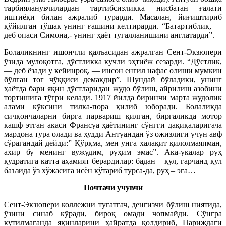
тарбияланувчилардан тартибсизликка нисбатан ғалати
иштиёқи билан ажралиб турарди. Масалан, йиғиштириб
қўйилган тўшак унинг ғашини келтирарди. “Батартиблик, —
деб опаси Симона,- унинг ҳаёт тугалланишини англатарди”.
Болаликнинг ишончли қалъасидан ажралган Сент-Экзюпери
ўзида мулоқотга, дўстликка кучли эҳтиёж сезарди. “Дўстлик,
— деб ёзади у кейинроқ, — инсон енгил нафас олиши мумкин
бўлган тоғ чўққиси демакдир”. Шундай бўладики, унинг
ҳаётда бари яқин дўстларидан жудо бўлиш, айрилиш азобини
тортишига тўғри келади. 1917 йилда биринчи марта жудолик
алами кўксини тилка-пора қилиб юборади. Болаликда
сичқончаларни бирга парвариш қилган, биргаликда мотор
кашф этган акаси Франсуа ҳаётининг сўнгги дақиқаларигача
мардона тура олади ва худди Антуандан ўз ожизлиги учун авф
сўрагандай дейди:” Қўрқма, мен унга халақит қилолмаяпман,
ахир бу менинг вужудим, руҳим эмас”. Ака-укалар руҳ
қудратига катта аҳамият берардилар: бадан – қул, гарчанд қул
баъзида ўз хўжасига исён кўтариб турса-да, руҳ – эга…
Почтачи учувчи
Сент-Экзюпери коллежни тугатгач, денгизчи бўлиш ниятида,
ўзини синаб кўради, бироқ омади чопмайди. Сўнгра
кутилмаганда яқинларини ҳайратда қолдириб, Париждаги