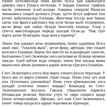
ёзувчи кутилмаганда нима қилиб бўлса ҳам ҳаракатдаги
армияга ишга ўтишга интилади. У бирдан ўзининг графлик
насли, унвонини эслаб қолади. Америка генерали Икерсни
чинакамига таъқиб қилишга ўтади, ҳатто бутун ҳафтани уни
кутиб, қабулхонасида ўтказади. Жанговар постда жон бериш
хаёли уни фазога қайтишга бор кучи билан жалб этганмикин,
деган фикр ҳам пайдо бўлади беихтиёр кишида. Ахир у
сўнгги мактубларидан бирида шундай ёзган-да: “Нақ тўрт
марта ҳалок бўлаёздим, энди менга барибир”.
Лекин бор ҳақиқат анча мураккаброқ, балки оддийроқ бўлса
ажаб эмас. “Ажалим яқин”, деган фикр, афтидан, уни таъқиб
қилганга ўхшайди. Бироқ биз мактуб ва асарларидан таниган,
билганимиз Сент-Экзюпери унга интилмаган бўлиши мумкин
эмасди. Адиб ҳаётни жуда севарди, лекин ўша лаҳзада яшаш
маъносини айнан душманга қарши жангда кўрганга ўхшайди.
Сент-Экзюперига атиги беш марта учишга рухсат берилади. У
бунга яна уч марта учишни сўраб олади. Нима учун ҳеч ким
уни тўхтатишга уринмайди? Нима учун қўмондонлик унга
шундай осонгина пешвоз чиқади? Командир ва Сент-
Экзюперининг мухлиси Гавуаль тўққизинчи парвозга
ўйламасдан розилик бергани учун то умри охирига қадар
ўзини кечиролмайди. Афтидан, ҳеч ким Сент-Экзюеперига,
унинг темир иродасига қарши боролмаган кўринади.