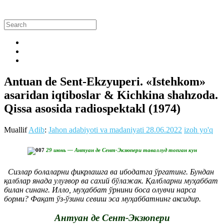
Antuan de Sent-Ekzyuperi. «Istehkom»
asaridan iqtiboslar & Kichkina shahzoda.
Qissa asosida radiospektakl (1974)
Muallif
Adib
:
Jahon adabiyoti va madaniyati
28.06.2022
izoh yo'q
29 июнь — Антуан де Сент-Экзюпери таваллуд топган кун
Сизлар болаларни фикрлашга ва ибодатга ўргатинг. Бундан
қалблар янада улуғвор ва сахий бўлажак. Қалбларни муҳаббат
билан синанг. Илло, муҳаббат ўрнини боса олувчи нарса
борми? Фақат ўз-ўзини севиш эса муҳаббатнинг аксидир.
Антуан де Сент-Экзюпери