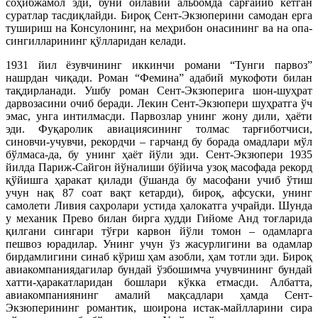
соҳибжамол эди, буни оилавий альбомда сарғайиб кетган
суратлар тасдиқлайди. Бироқ Сент-Экзюперини самодан ерга
тушириш на Консулонинг, на меҳрибон онасининг ва на опа-
сингилларининг қўлларидан келади.
1931 йил ёзувчининг иккинчи романи “Тунги парвоз”
нашрдан чиқади. Роман “Фемина” адабий мукофоти билан
тақдирланади. Ушбу роман Сент-Экзюперига шон-шуҳрат
дарвозасини очиб беради. Лекин Сент-Экзюпери шуҳратга ўч
эмас, унга интилмасди. Парвозлар унинг жону дили, ҳаёти
эди. Фуқаролик авиациясининг толмас тарғиботчиси,
синовчи-учувчи, рекордчи – гарчанд бу борада омадлари мўл
бўлмаса-да, бу унинг ҳаёт йўли эди. Сент-Экзюпери 1935
йилда Париж-Сайгон йўналиши бўйича узоқ масофада рекорд
қўйишга ҳаракат қилади (ўшанда бу масофани учиб ўтиш
учун нақ 87 соат вақт кетарди), бироқ, афсуски, унинг
самолети Ливия саҳролари устида ҳалокатга учрайди. Шунда
у механик Прево билан бирга худди Гийоме Анд тоғларида
қилгани сингари тўғри карвон йўли томон – одамларга
пешвоз юрадилар. Унинг учун ўз жасурлигини ва одамлар
бирдамлигини синаб кўриш ҳам азобли, ҳам тотли эди. Бироқ
авиакомпаниядагилар бундай ўзбошимча учувчининг бундай
хатти-ҳаракатларидан бошлари кўкка етмасди. Албатта,
авиакомпаниянинг амалий мақсадлари ҳамда Сент-
Экзюперининг романтик, шоирона истак-майлларини сира