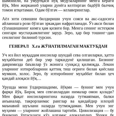
шамойили, на умуртқаси йўқ медузаларнинг менга кераги
йўқ. Мен жирканиб уларни дунёга келтирган бадбўй балчиқ
томон итқитаман. Одам бўлгач — келаверинглар.
Аёл зоти севишни билдириши учун сояси ва акс-садосига
айланишга рози бўлган эркакдан нафратланади. Ўз акси билан
сўзлашишнинг кимга ҳам қизиғи бор. Менга сенинг истеҳком
сингари мустаҳкамлигинг зарур. Зеро, ҳар бир тошинг¬дан
сенлигинг билиниб турсин.
ГЕНЕРАЛ Х.га ЖЎНАТИЛМАГАН МАКТУБДАН
Уч юз йил муқаддам инсонлар шундай сева олганларки, ҳатто
муҳаббатни деб бир умр таркидунё қилишган. Бизнинг
давримизда баъзилар ўз жонига суиқасд қилмоқда. Лекин
уларнинг изтиробларини қаттиқ тиш оғриғи билан қиёслаш
мумкин, холос. Зеро, бу изтиробнинг муҳаббат билан ҳеч
қандай алоқаси йўқ…
Урушда мени ўлдиришадими, йўқми — бунинг мен учун
фарқи йўқ. Бироқ мен севганлардан нималар омон қолади?
Мен фақат инсонларнигина назарда тутмаяпман, балки
анъаналар, такрорланмас ранглар ва қандайдир илоҳий
маънавий шуълани назарда тутмоқдаман. Мен учун энг
муҳими — уларнинг жойлашиш тартиби. Цивилизация — бу
буюмлар ўртасидаги кўз илғамас алоқалардир. Чунки бу