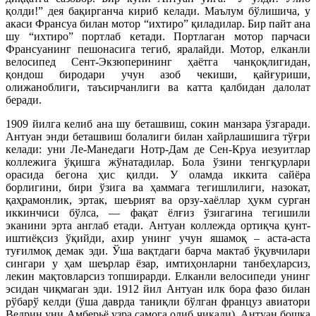
қолди!” дея бақирганча кириб келади. Маълум бўлишича, у
акаси Франсуа билан мотор “ихтиро” қиладилар. Бир пайт ана
шу “ихтиро” портлаб кетади. Портлаган мотор парчаси
Франсуанинг пешонасига тегиб, яралайди. Мотор, елканли
велосипед Сент-Экзюперининг ҳаётга чанқоқлигидан,
қондош биродари учун азоб чекиши, қайғуриши,
олижаноблиги, таъсирчанлиги ва катта қалбидан далолат
беради.
1909 йилга келиб ана шу беташвиш, сокин манзара ўзгаради.
Антуан энди беташвиш болалиги билан хайрлашишига тўғри
келади: уни Ле-Манедаги Нотр-Дам де Сен-Круа иезуитлар
коллежига ўқишга жўнатадилар. Бола ўзини тенгқурлари
орасида бегона ҳис қилди. У оламда иккита сайёра
борлигини, бири ўзига ва ҳаммага тегишлилиги, назокат,
қаҳрамонлик, эртак, шеърият ва орзу-хаёллар ҳукм сурган
иккинчиси бўлса, — фақат ёлғиз ўзигагина тегишили
эканини эрта англаб етади. Антуан коллежда ортиқча қунт-
иштиёқсиз ўқийди, ахир унинг учун яшамоқ – аста-аста
туғилмоқ демак эди. Ўша вақтдаги барча мактаб ўқувчилари
сингари у ҳам шеърлар ёзар, имтиҳонларни танбеҳларсиз,
лекин мақтовларсиз топширарди. Елканли велосипеди унинг
эсидан чиқмаган эди. 1912 йил Антуан илк бора фазо билан
рўбарў келди (ўша даврда таниқли бўлган француз авиатори
Ведрин уни Амберьё узра самога олиб чиқади). Антуан бошқа