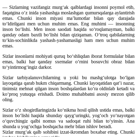
— Sizlarning vazifangiz murg‘ak qalblardagi insonni poymol etib,
faqatgina o‘z inida yashashga moslashgan qumursqalarga aylantirish
emas. Chunki inson miyasi ma’lumotlar bilan qay darajada
to‘ldirilgani men uchun muhim emas. Eng muhimi — insonning
inson bo‘lishi. Men inson saodati haqida so‘roqlamayman, balki
qanday odam baxtli bo‘lishi bilan qiziqaman. O‘troq qabilalarning
to‘kin-sochinlikda yashash-yashamasligi ham men uchun muhim
emas.
Sizlar insonlarni mohiyati quruq bo‘shliqdan iborat formulalar bilan
emas, balki har qanday sxemalar o‘rnini bosuvchi obraz bilan
to‘yintirmog‘ingiz darkor.
Sizlar tarbiyalanuvchilarning u yoki bu mashg‘ulotga bo‘lgan
layoqatiga qarab hukm chiqarmang. Chunki layoqatidan qat’i nazar,
tinimsiz mehnat qilgan inson boshqalardan ko‘ra oldinlab ketadi va
ko‘proq yutuqqa erishadi. Doimo muhabbatni asosiy mezon qilib
oling.
Sizlar o‘z shogirdlaringizda ko‘nikma hosil qilish ustida emas, balki
inson bo‘lishi haqida shunday qayg‘uringki, yog‘och yo‘nayotgan
o‘quvchingiz qalbi nomus va sadoqat ruhi bilan to‘yinsin. Ana
shunda u yog‘ochga boshqacha mehr bilan ishlov beradi.
Sizlar murg‘ak qalb sohibini izzat-ikromdan boxabar eting. Chunki