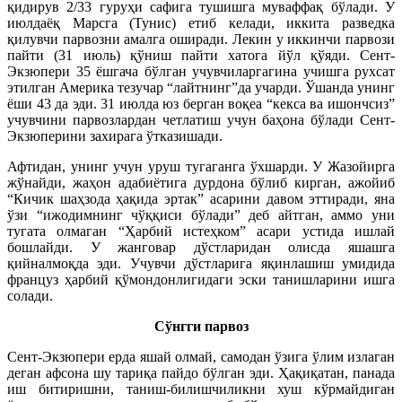
қидирув 2/33 гуруҳи сафига тушишга муваффақ бўлади. У
июлдаёқ Марсга (Тунис) етиб келади, иккита разведка
қилувчи парвозни амалга оширади. Лекин у иккинчи парвози
пайти (31 июль) қўниш пайти хатога йўл қўяди. Сент-
Экзюпери 35 ёшгача бўлган учувчиларгагина учишга рухсат
этилган Америка тезучар “лайтнинг”да учарди. Ўшанда унинг
ёши 43 да эди. 31 июлда юз берган воқеа “кекса ва ишончсиз”
учувчини парвозлардан четлатиш учун баҳона бўлади Сент-
Экзюперини захирага ўтказишади.
Афтидан, унинг учун уруш тугаганга ўхшарди. У Жазойирга
жўнайди, жаҳон адабиётига дурдона бўлиб кирган, ажойиб
“Кичик шаҳзода ҳақида эртак” асарини давом эттиради, яна
ўзи “ижодимнинг чўққиси бўлади” деб айтган, аммо уни
тугата олмаган “Ҳарбий истеҳком” асари устида ишлай
бошлайди. У жанговар дўстларидан олисда яшашга
қийналмоқда эди. Учувчи дўстларига яқинлашиш умидида
француз ҳарбий қўмондонлигидаги эски танишларини ишга
солади.
Сўнгги парвоз
Сент-Экзюпери ерда яшай олмай, самодан ўзига ўлим излаган
деган афсона шу тариқа пайдо бўлган эди. Ҳақиқатан, панада
иш битиришни, таниш-билишчиликни хуш кўрмайдиган