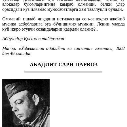
алоқалар буюмларнигина қамраб олмайди, балки улар
орасидаги кўз илғамас муносабатларга ҳам тааллуқли бўлади.
Оммавий ишлаб чиқариш натижасида сон-саноқсиз ажойиб
мусиқа асбобларига эга бўлишимиз мумкин. Лекин уларда
куй ижро этувчи созандаларни қаердан оламиз?..
Абдуғофур Қосимов тайёрлаган.
Манба: «Ўзбекистон адабиёти ва санъати» газетаси, 2002
йил 49-сонидан
АБАДИЯТ САРИ ПАРВОЗ