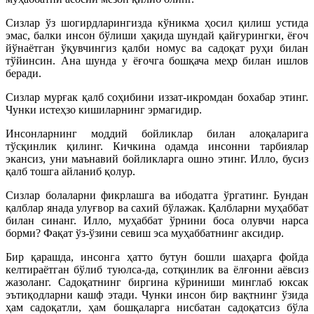
Сизлар ўз шогирдларингизда кўникма ҳосил қилиш устида
эмас, балки инсон бўлиши ҳақида шундай қайғурингки, ёғоч
йўнаётган ўқувчингиз қалби номус ва садоқат руҳи билан
тўйинсин. Ана шунда у ёғочга бошқача меҳр билан ишлов
беради.
Сизлар мурғак қалб соҳибини иззат-икромдан бохабар этинг.
Чунки истеҳзо кишиларнинг эрмагидир.
Инсонларнинг моддий бойликлар билан алоқаларига
тўсқинлик қилинг. Кичкина одамда инсонни тарбиялар
экансиз, уни маънавий бойликларга ошно этинг. Илло, бусиз
қалб тошга айланиб қолур.
Сизлар болаларни фикрлашга ва ибодатга ўргатинг. Бундан
қалблар янада улуғвор ва сахий бўлажак. Қалбларни муҳаббат
билан синанг. Илло, муҳаббат ўрнини боса олувчи нарса
борми? Фақат ўз-ўзини севиш эса муҳаббатнинг аксидир.
Бир қарашда, инсонга ҳатто бутун бошли шаҳарга фойда
келтираётган бўлиб туюлса-да, сотқинлик ва ёлғонни аёвсиз
жазоланг. Садоқатнинг биргина кўриниши минглаб юксак
эътиқодларни кашф этади. Чунки инсон бир вақтнинг ўзида
ҳам садоқатли, ҳам бошқаларга нисбатан садоқатсиз бўла