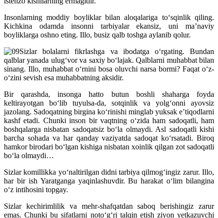
istehzo kishilarning ermagidir.
Insonlarning moddiy boyliklar bilan aloqalariga to‘sqinlik qiling.
Kichkina odamda insonni tarbiyalar ekansiz, uni ma’naviy
boyliklarga oshno eting. Illo, busiz qalb toshga aylanib qolur.
Sizlar bolalarni fikrlashga va ibodatga o‘rgating. Bundan
qalblar yanada ulug‘vor va saxiy bo‘lajak. Qalblarni muhabbat bilan
sinang. Illo, muhabbat o‘rnini bosa oluvchi narsa bormi? Faqat o‘z-
o‘zini sevish esa muhabbatning aksidir.
Bir qarashda, insonga hatto butun boshli shaharga foyda
keltirayotgan bo‘lib tuyulsa-da, sotqinlik va yolg‘onni ayovsiz
jazolang. Sadoqatning birgina ko‘rinishi minglab yuksak e’tiqodlarni
kashf etadi. Chunki inson bir vaqtning o‘zida ham sadoqatli, ham
boshqalarga nisbatan sadoqatsiz bo‘la olmaydi. Asl sadoqatli kishi
barcha sohada va har qanday vaziyatda sadoqat ko‘rsatadi. Biroq
hamkor birodari bo‘lgan kishiga nisbatan xoinlik qilgan zot sadoqatli
bo‘la olmaydi…
Sizlar komillikka yo‘naltirilgan didni tarbiya qilmog‘ingiz zarur. Illo,
har bir ish Yaratganga yaqinlashuvdir. Bu harakat o‘lim bilangina
o‘z intihosini topgay.
Sizlar kechirimlilik va mehr-shafqatdan saboq berishingiz zarur
emas. Chunki bu sifatlarni noto‘g‘ri talqin etish ziyon yetkazuvchi