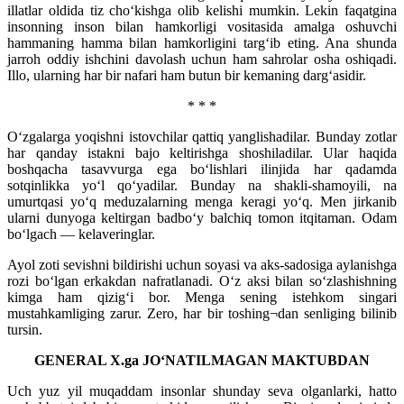
illatlar oldida tiz cho‘kishga olib kelishi mumkin. Lekin faqatgina
insonning inson bilan hamkorligi vositasida amalga oshuvchi
hammaning hamma bilan hamkorligini targ‘ib eting. Ana shunda
jarroh oddiy ishchini davolash uchun ham sahrolar osha oshiqadi.
Illo, ularning har bir nafari ham butun bir kemaning darg‘asidir.
* * *
O‘zgalarga yoqishni istovchilar qattiq yanglishadilar. Bunday zotlar
har qanday istakni bajo keltirishga shoshiladilar. Ular haqida
boshqacha tasavvurga ega bo‘lishlari ilinjida har qadamda
sotqinlikka yo‘l qo‘yadilar. Bunday na shakli-shamoyili, na
umurtqasi yo‘q meduzalarning menga keragi yo‘q. Men jirkanib
ularni dunyoga keltirgan badbo‘y balchiq tomon itqitaman. Odam
bo‘lgach — kelaveringlar.
Ayol zoti sevishni bildirishi uchun soyasi va aks-sadosiga aylanishga
rozi bo‘lgan erkakdan nafratlanadi. O‘z aksi bilan so‘zlashishning
kimga ham qizig‘i bor. Menga sening istehkom singari
mustahkamliging zarur. Zero, har bir toshing¬dan senliging bilinib
tursin.
GЕNЕRAL X.ga JO‘NATILMAGAN MAKTUBDAN
Uch yuz yil muqaddam insonlar shunday seva olganlarki, hatto