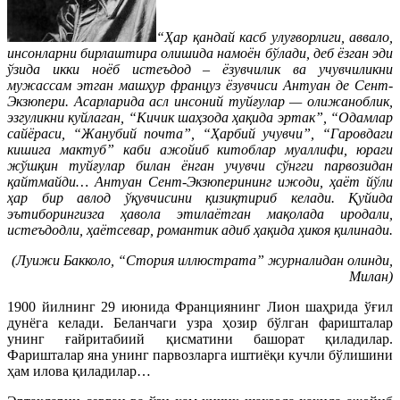
“Ҳар қандай касб улуғворлиги, аввало,
инсонларни бирлаштира олишида намоён бўлади, деб ёзган эди
ўзида икки ноёб истеъдод – ёзувчилик ва учувчиликни
мужассам этган машҳур француз ёзувчиси Антуан де Сент-
Экзюпери. Асарларида асл инсоний туйғулар — олижаноблик,
эзгуликни куйлаган, “Кичик шаҳзода ҳақида эртак”, “Одамлар
сайёраси, “Жанубий почта”, “Ҳарбий учувчи”, “Гаровдаги
кишига мактуб” каби ажойиб китоблар муаллифи, юраги
жўшқин туйғулар билан ёнган учувчи сўнгги парвозидан
қайтмайди… Антуан Сент-Экзюперининг ижоди, ҳаёт йўли
ҳар бир авлод ўқувчисини қизиқтириб келади. Қуйида
эътиборингизга ҳавола этилаётган мақолада иродали,
истеъдодли, ҳаётсевар, романтик адиб ҳақида ҳикоя қилинади.
(Луижи Бакколо, “Стория иллюстрата” журналидан олинди,
Милан)
1900 йилнинг 29 июнида Франциянинг Лион шаҳрида ўғил
дунёга келади. Беланчаги узра ҳозир бўлган фаришталар
унинг ғайритабиий қисматини башорат қиладилар.
Фаришталар яна унинг парвозларга иштиёқи кучли бўлишини
ҳам илова қиладилар…