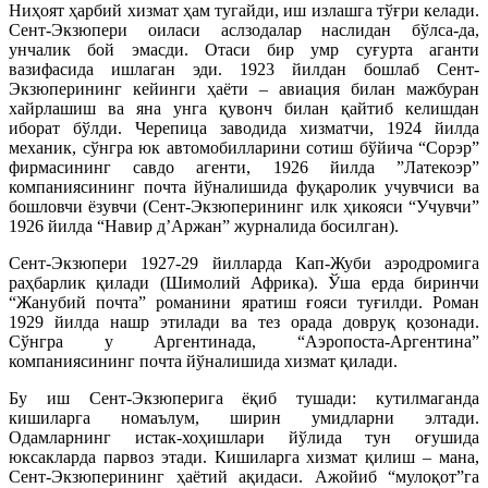
Ниҳоят ҳарбий хизмат ҳам тугайди, иш излашга тўғри келади.
Сент-Экзюпери оиласи аслзодалар наслидан бўлса-да,
унчалик бой эмасди. Отаси бир умр суғурта аганти
вазифасида ишлаган эди. 1923 йилдан бошлаб Сент-
Экзюперининг кейинги ҳаёти – авиация билан мажбуран
хайрлашиш ва яна унга қувонч билан қайтиб келишдан
иборат бўлди. Черепица заводида хизматчи, 1924 йилда
механик, сўнгра юк автомобилларини сотиш бўйича “Сорэр”
фирмасининг савдо агенти, 1926 йилда ”Латекоэр”
компаниясининг почта йўналишида фуқаролик учувчиси ва
бошловчи ёзувчи (Сент-Экзюперининг илк ҳикояси “Учувчи”
1926 йилда “Навир д’Аржан” журналида босилган).
Сент-Экзюпери 1927-29 йилларда Кап-Жуби аэродромига
раҳбарлик қилади (Шимолий Африка). Ўша ерда биринчи
“Жанубий почта” романини яратиш ғояси туғилди. Роман
1929 йилда нашр этилади ва тез орада довруқ қозонади.
Сўнгра у Аргентинада, “Аэропоста-Аргентина”
компаниясининг почта йўналишида хизмат қилади.
Бу иш Сент-Экзюперига ёқиб тушади: кутилмаганда
кишиларга номаълум, ширин умидларни элтади.
Одамларнинг истак-хоҳишлари йўлида тун оғушида
юксакларда парвоз этади. Кишиларга хизмат қилиш – мана,
Сент-Экзюперининг ҳаётий ақидаси. Ажойиб “мулоқот”га