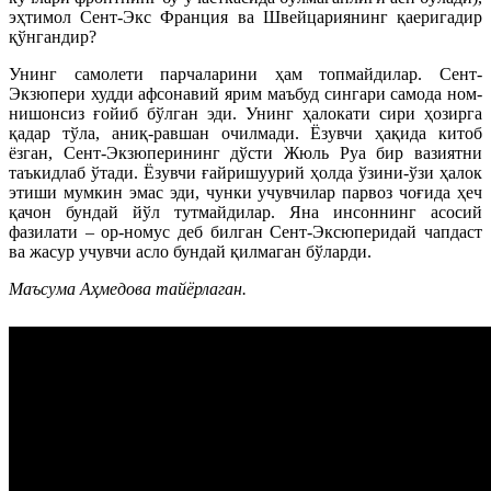
эҳтимол Сент-Экс Франция ва Швейцариянинг қаеригадир
қўнгандир?
Унинг самолети парчаларини ҳам топмайдилар. Сент-
Экзюпери худди афсонавий ярим маъбуд сингари самода ном-
нишонсиз ғойиб бўлган эди. Унинг ҳалокати сири ҳозирга
қадар тўла, аниқ-равшан очилмади. Ёзувчи ҳақида китоб
ёзган, Сент-Экзюперининг дўсти Жюль Руа бир вазиятни
таъкидлаб ўтади. Ёзувчи ғайришуурий ҳолда ўзини-ўзи ҳалок
этиши мумкин эмас эди, чунки учувчилар парвоз чоғида ҳеч
қачон бундай йўл тутмайдилар. Яна инсоннинг асосий
фазилати – ор-номус деб билган Сент-Эксюперидай чапдаст
ва жасур учувчи асло бундай қилмаган бўларди.
Маъсума Аҳмедова тайёрлаган.