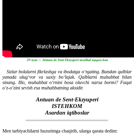
29 iyun — Antuan de Sent-Ekzyuperi tavallud topgan kun
Sizlar bolalarni fikrlashga va ibodatga o‘rgating. Bundan qalblar
yanada ulug‘vor va saxiy bo‘lajak. Qalblarni muhabbat bilan
sinang. Illo, muhabbat o‘rnini bosa oluvchi narsa bormi? Faqat
o‘z-o‘zini sevish esa muhabbatning aksidir.
Antuan de Sent-Ekzyuperi
ISTЕHKOM
Asardan iqtiboslar
Men tarbiyachilarni huzurimga chaqirib, ularga qarata dedim: