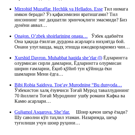
Mirzohid Muzaffar. Hechlik va Hellados. Esse
Тил нимага
имкон беради? Ўз қафасимизни яратишгами? Тил
инсоннинг энг даҳшатли эринчоқлиги эмасмиди? Биз
дунёни аввал…
Onajon. O’zbek shoirlarining onaga…
Ўзбек адабиёти
Она ҳақида ёзилган дурдона асарларга ниҳоятда бой.
Онани улуғлашда, мадҳ этишда ижодкорларимиз чин…
Xurshid Davron. Muhabbat haqida she’rlar (I)
Ёдларингга
олурмисан сирли дамларни, Ёдларингга олурмисан
ширин ғамларни, Ёқиб қўйиб тун қўйнида ёки
шамларни Мени ёдга…
Bibi Robia Saidova. Tog‘ay Murodning “Bu dunyoda…
Ўзбекистон халқ ёзувчиси Тоғай Мурод таваллудининг
70 йиллиги Тоғай Муроднинг ушбу романи Кафка ва
Камю асарлари…
Guljamol Asqarova. She’rlar.
Шоир қачон шеър ёзади?
Шу саволни кўп таҳлил этаман. Назаримда, шеър
туғилиши учун шоир руҳини…