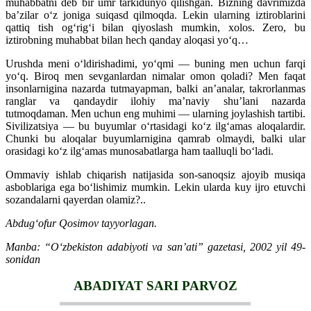
muhabbatni deb bir umr tarkidunyo qilishgan. Bizning davrimizda
ba’zilar o‘z joniga suiqasd qilmoqda. Lekin ularning iztiroblarini
qattiq tish og‘rig‘i bilan qiyoslash mumkin, xolos. Zero, bu
iztirobning muhabbat bilan hech qanday aloqasi yo‘q…
Urushda meni o‘ldirishadimi, yo‘qmi — buning men uchun farqi
yo‘q. Biroq men sevganlardan nimalar omon qoladi? Men faqat
insonlarnigina nazarda tutmayapman, balki an’analar, takrorlanmas
ranglar va qandaydir ilohiy ma’naviy shu’lani nazarda
tutmoqdaman. Men uchun eng muhimi — ularning joylashish tartibi.
Sivilizatsiya — bu buyumlar o‘rtasidagi ko‘z ilg‘amas aloqalardir.
Chunki bu aloqalar buyumlarnigina qamrab olmaydi, balki ular
orasidagi ko‘z ilg‘amas munosabatlarga ham taalluqli bo‘ladi.
Ommaviy ishlab chiqarish natijasida son-sanoqsiz ajoyib musiqa
asboblariga ega bo‘lishimiz mumkin. Lekin ularda kuy ijro etuvchi
sozandalarni qayerdan olamiz?..
Abdug‘ofur Qosimov tayyorlagan.
Manba: “O‘zbekiston adabiyoti va san’ati” gazetasi, 2002 yil 49-
sonidan
ABADIYAT SARI PARVOZ