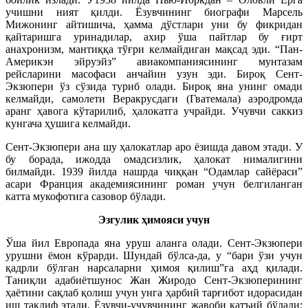
учишни ният қилди. Ёзувчининг биографи Марсель
Мижонинг айтишича, ҳамма дўстлари уни бу фикридан
қайтаришга уринадилар, ахир ўша пайтлар бу ғирт
анахронизм, мантиққа тўғри келмайдиган мақсад эди. “Пан-
Америкэн эйруэйз” авиакомпаниясининг мунтазам
рейсларини масофаси анчайин узун эди. Бироқ Сент-
Экзюпери ўз сўзида туриб олади. Бироқ яна унинг омади
келмайди, самолети Веракрусдаги (Гватемала) аэродромда
аранг ҳавога кўтарилиб, ҳалокатга учрайди. Учувчи саккиз
кунгача ҳушига келмайди.
Сент-Экзюпери ана шу ҳалокатлар аро ёзишда давом этади. У
бу борада, ижодда омадсизлик, ҳалокат нималигини
билмайди. 1939 йилда нашрда чиққан “Одамлар сайёраси”
асари Франция академиясининг роман учун белгиланган
катта мукофотига сазовор бўлади.
Эзгулик ҳимояси учун
Ўша йил Европада яна уруш аланга олади. Сент-Экзюпери
урушни ёмон кўрарди. Шундай бўлса-да, у “бари ўзи учун
қадрли бўлган нарсаларни ҳимоя қилиш”га аҳд қилади.
Таниқли адабиётшунос Жан Жиродо Сент-Экзюперининг
ҳаётини сақлаб қолиш учун унга ҳарбий тарғибот идорасидан
иш таклиф этади. Ёзувчи-учувчининг жавоби қатъий бўлади: