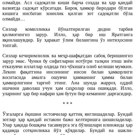
олмайди. Асл садоқатли киши барча соҳада ва ҳар қандай
вазиятда садоқат кўрсатади. Бироқ ҳамкор биродари бўлган
кишига нисбатан хоинлик қилган зот садоқатли бўла
олмайди…
Сизлар комилликка йўналтирилган дидни тарбия
қилмоғингиз зарур. Илло, ҳар бир иш Яратганга
яқинлашувдир. Бу ҳаракат ўлим билангина ўз интиҳосини
топгай.
Сизлар кечиримлилик ва меҳр-шафқатдан сабоқ беришингиз
зарур эмас. Чунки бу сифатларни нотўғри талқин этиш зиён
етказувчи иллатлар олдида тиз чўкишга олиб келиши мумкин.
Лекин фақатгина инсоннинг инсон билан ҳамкорлиги
воситасида амалга ошувчи ҳамманинг ҳамма билан
ҳамкорлигини тарғиб этинг. Ана шунда жарроҳ оддий
ишчини даволаш учун ҳам саҳролар оша ошиқади. Илло,
уларнинг ҳар бир нафари ҳам бутун бир кеманинг дарғасидир.
* * *
Ўзгаларга ёқишни истовчилар қаттиқ янглишадилар. Бундай
зотлар ҳар қандай истакни бажо келтиришга шошиладилар.
Улар ҳақида бошқача тасаввурга эга бўлишлари илинжида ҳар
қадамда сотқинликка йўл қўядилар. Бундай на шакли-