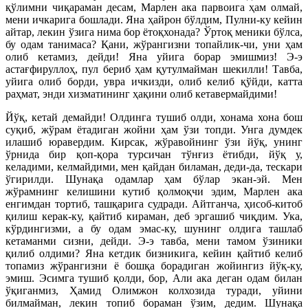
қўлимни чиқараман десам, Марлен ака парвоига ҳам олмай,
мени ичкарига бошлади. Яна ҳайрон бўлдим, Пулни-ку кейин
айтар, лекин ўзига нима бор ётоқхонада? Ўртоқ меники бўлса,
бу одам танимаса? Қани, жўрангизни топайлик-чи, уни ҳам
олиб кетамиз, дейди! Яна уйига борар эмишмиз! Э-э
астағфируллоҳ, пул бериб ҳам қутулмайман шекилли! Тавба,
уйига олиб борди, увра ичкизди, олиб келиб қўйди, катта
раҳмат, энди хизматининг ҳақини олиб кетавермайдими!
Йўқ, кетай демайди! Олдинга тушиб олди, хонама хона бош
суқиб, жўрам ётадиган жойни ҳам ўзи топди. Унга думдек
илашиб юравердим. Кирсак, жўравойнинг ўзи йўқ, унинг
ўрнида бир қоп-қора турсичан тўнғиз ётибди, йўқ у,
келадими, келмайдими, мен қайдан биламан, деди-да, тескари
ўгирилди. Шунақа одамлар ҳам бўлар экан-эй. Мен
жўрамнинг келишини кутиб қолмоқчи эдим, Марлен ака
енгимдан тортиб, ташқарига судради. Айтганча, ҳисоб-китоб
қилиш керак-ку, қайтиб кираман, деб эргашиб чиқдим. Ука,
кўрдингизми, а бу одам эмас-ку, шунинг олдига ташлаб
кетаманми сизни, дейди. Э-э тавба, мени тамом ўзиники
қилиб олдими? Яна кетдик бизникига, кейин қайтиб келиб
топамиз жўрангизни ё бошқа борадиган жойингиз йўқ-ку,
эмиш. Эсимга тушиб қолди, бор, Али ака деган одам билан
ўқиганмиз, Ҳамид Олимжон колхозида туради, уйини
билмайман, лекин топиб бораман ўзим, дедим. Шунақа