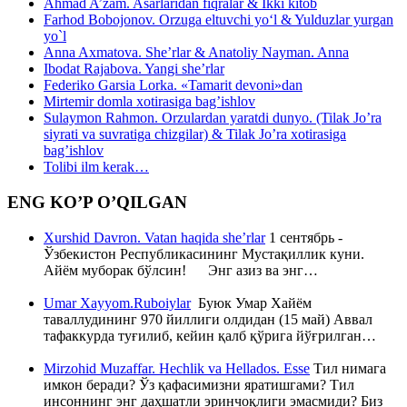
Ahmad A’zam. Asarlaridan fiqralar & Ikki kitob
Farhod Bobojonov. Orzuga eltuvchi yo‘l & Yulduzlar yurgan
yo`l
Anna Axmatova. She’rlar & Anatoliy Nayman. Anna
Ibodat Rajabova. Yangi she’rlar
Federiko Garsia Lorka. «Tamarit devoni»dan
Mirtemir domla xotirasiga bag’ishlov
Sulaymon Rahmon. Orzulardan yaratdi dunyo. (Tilak Jo’ra
siyrati va suvratiga chizgilar) & Tilak Jo’ra xotirasiga
bag’ishlov
Tolibi ilm kerak…
ENG KO’P O’QILGAN
Xurshid Davron. Vatan haqida she’rlar
1 сентябрь -
Ўзбекистон Республикасининг Мустақиллик куни.
Айём муборак бўлсин! Энг азиз ва энг…
Umar Xayyom.Ruboiylar
Буюк Умар Хайём
таваллудининг 970 йиллиги олдидан (15 май) Аввал
тафаккурда туғилиб, кейин қалб қўрига йўғрилган…
Mirzohid Muzaffar. Hechlik va Hellados. Esse
Тил нимага
имкон беради? Ўз қафасимизни яратишгами? Тил
инсоннинг энг даҳшатли эринчоқлиги эмасмиди? Биз