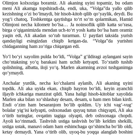
Olimjon kolxoziga boramiz. Ali akaning uyini topamiz, bu odam
meni Ali akamga topshiradi-da, endi, uka, “Volga”da yallo qilib
kezishning o‘zi bo‘lmaydi, bir hisob-kitob qilib qo‘yaylik, deydi. Bu
yog‘i chatoq, Toshkentga qaytishga to‘rt so‘m qolarmikan, Hamid
Olimjoni necha kilometr bo‘lsa… Ja noinsoflik qilib katta so‘rasa,
birga o‘qiganimizda mendan uch-to‘rt yosh katta bo‘lsa ham oramiz
yaqin edi, Ali akadan so‘rab turarman. U paytlari taksida yurish
qandayligi esingizdan chiqib ketgan-da. “Volga”da yurishni
chidaganning ham zo‘riga chiqargan edi.
Yo‘l bo‘yi xayolim pulda bo‘ldi, “Volga” g‘ildiragi aylangani sayin
cho‘ntakning yo‘q barakasi ham uchib ketyapti. To‘xtatib tushib
qolishning, albatta, iloji yo‘q. Marlen akamning avzoi tushganimga
qo‘ymaydi.
Anchalar yurdik, necha ko‘chalarni aylanib, Ali akaning uyini
topdik. Ali aka uyida ekan, chiqib hayron bo‘ldi, keyin ayanchli
iljayib ichkariga manzirat qildi. Yana haligi hisob-kitoblar xayolida
Marlen aka bilan xo‘shlashay desam, desam, u ham men bilan kirdi.
Endi o‘zim ham besaranjom bo‘lib qoldim. Uy ichi vag‘-vug‘
bolalar yig‘isi kelyapti, oshxonadan quyuq tutun chiqyapti, Ali aka
o‘tirib turinglar, ovqatim tagiga olyapti, deb oshxonaga chopdi.
Ayoli ko‘rinmadi. Tashvish ustiga tashvish bo‘lib keldim shekilli,
ustiga ustak, manavi odam ham eshimchaga qo‘shimcha bo‘lib oldi,
ketay demaydi. Yana o‘tirib olib, uyoq-bu yoqqa alanglab boshini