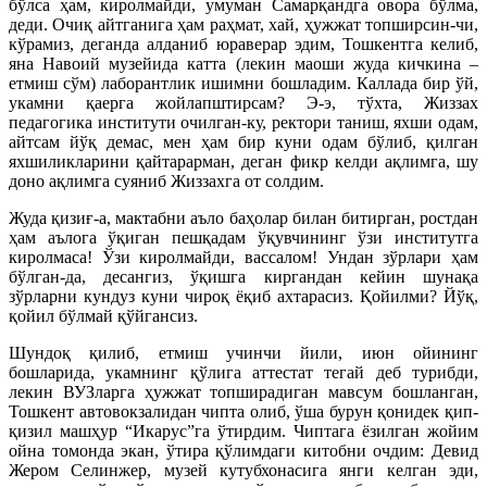
бўлса ҳам, киролмайди, умуман Самарқандга овора бўлма,
деди. Очиқ айтганига ҳам раҳмат, хай, ҳужжат топширсин-чи,
кўрамиз, деганда алданиб юраверар эдим, Тошкентга келиб,
яна Навоий музейида катта (лекин маоши жуда кичкина –
етмиш сўм) лаборантлик ишимни бошладим. Каллада бир ўй,
укамни қаерга жойлапштирсам? Э-э, тўхта, Жиззах
педагогика институти очилган-ку, ректори таниш, яхши одам,
айтсам йўқ демас, мен ҳам бир куни одам бўлиб, қилган
яхшиликларини қайтарарман, деган фикр келди ақлимга, шу
доно ақлимга суяниб Жиззахга от солдим.
Жуда қизиғ-а, мактабни аъло баҳолар билан битирган, ростдан
ҳам аълога ўқиган пешқадам ўқувчининг ўзи институтга
киролмаса! Ўзи киролмайди, вассалом! Ундан зўрлари ҳам
бўлган-да, десангиз, ўқишга киргандан кейин шунақа
зўрларни кундуз куни чироқ ёқиб ахтарасиз. Қойилми? Йўқ,
қойил бўлмай қўйгансиз.
Шундоқ қилиб, етмиш учинчи йили, июн ойининг
бошларида, укамнинг қўлига аттестат тегай деб турибди,
лекин ВУЗларга ҳужжат топширадиган мавсум бошланган,
Тошкент автовокзалидан чипта олиб, ўша бурун қонидек қип-
қизил машҳур “Икарус”га ўтирдим. Чиптага ёзилган жойим
ойна томонда экан, ўтира қўлимдаги китобни очдим: Девид
Жером Селинжер, музей кутубхонасига янги келган эди,