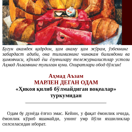
Бугун акамдек қадрдон, ҳам акаму ҳам жўрам, ўзбекнинг
забардаст адиби, она тилимизнинг чинакам билимдони ва
ҳимоячиси, кўплаб ёш ёзувчилару тележурналистлар устози
Аҳмад Аъзамнинг туғилган куни. Охиратлари обод бўлсин!
Аҳмад Аъзам
МАРЛЕН ДЕГАН ОДАМ
«Ҳикоя қилиб бўлмайдиган воқеалар»
туркумидан
Одам бу дунёда ёлғиз эмас. Кейин, у фақат ёмонлик ичида,
ёмонлик кўриб яшамайди, унинг умр йўли яхшиликлар
силсиласидан иборат.