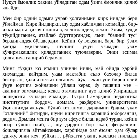
Нуқул ёмонлик ҳақида ўйладиган одам ўзига ёмонлик қилиб
яшайди.
Мен бир оддий одамга учраб қолганимни қирқ йилдан бери
ўйлайман. Қирқ йилдирки, шу одам хаёлимдан кетмайди, бир-
икки марта ҳикоя ёзишга ҳам чоғландим, лекин ёзсам, худди
тўқийдигандек, атайлаб бўрттиргандек, яъни “бадиий тус”
берадигандек бўлавердим. Кейин, бу воқеани, бари бир, ўзим
ҳаётда ўқиганман, шунинг учун ўзимдан ўзим
кўчирмакашлик қиладигандек туюлаверди. Энди эсимда
қолганича гапириб бераман.
Минг тўққиз юз етмиш учинчи йили, май ойида ҳарбий
хизматдан қайтдим, укам мактабни аъло баҳолар билан
битирган, ҳали аттестат олганича йўқ, лекин уни бирон олий
ўқув юртига жойлашни ўйлаш керак, бу ташвиш мен –
аканинг зиммасида; кекса отамизнинг дуо қилиб ўтиришдан
бошқасига кучлари етмайди. Тўғри Самарқанд педагогика
институтига бордим, домлам, раҳбарим, университетда
ўқиганимда ака-ука бўлиб кетганмиз, дардимни ёрдим, укам
“отличний” битирди, шуни киритишга қарашиб юборсангиз,
дедим. Домлам менга бир зум афсус билан қараб турди, кейин
оғир сўлиш олиб, а, шу дардинг бор экан, февралнинг
бошларигача айтмайсанми, ҳарбийдан хат ёзсанг ҳам бўлар
эди-ку, энди кеч, рўйхат… рўйхатга уканг, калласи тилладан