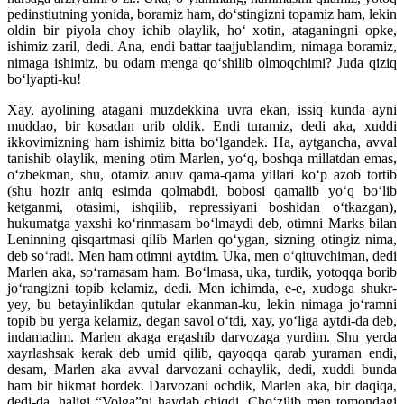
pedinstiutning yonida, boramiz ham, do‘stingizni topamiz ham, lekin
oldin bir piyola choy ichib olaylik, ho‘ xotin, ataganingni opke,
ishimiz zaril, dedi. Ana, endi battar taajjublandim, nimaga boramiz,
nimaga ishimiz, bu odam menga qo‘shilib olmoqchimi? Juda qiziq
bo‘lyapti-ku!
Xay, ayolining atagani muzdekkina uvra ekan, issiq kunda ayni
muddao, bir kosadan urib oldik. Endi turamiz, dedi aka, xuddi
ikkovimizning ham ishimiz bitta bo‘lgandek. Ha, aytgancha, avval
tanishib olaylik, mening otim Marlen, yo‘q, boshqa millatdan emas,
o‘zbekman, shu, otamiz anuv qama-qama yillari ko‘p azob tortib
(shu hozir aniq esimda qolmabdi, bobosi qamalib yo‘q bo‘lib
ketganmi, otasimi, ishqilib, repressiyani boshidan o‘tkazgan),
hukumatga yaxshi ko‘rinmasam bo‘lmaydi deb, otimni Marks bilan
Leninning qisqartmasi qilib Marlen qo‘ygan, sizning otingiz nima,
deb so‘radi. Men ham otimni aytdim. Uka, men o‘qituvchiman, dedi
Marlen aka, so‘ramasam ham. Bo‘lmasa, uka, turdik, yotoqqa borib
jo‘rangizni topib kelamiz, dedi. Men ichimda, e-e, xudoga shukr-
yey, bu betayinlikdan qutular ekanman-ku, lekin nimaga jo‘ramni
topib bu yerga kelamiz, degan savol o‘tdi, xay, yo‘liga aytdi-da deb,
indamadim. Marlen akaga ergashib darvozaga yurdim. Shu yerda
xayrlashsak kerak deb umid qilib, qayoqqa qarab yuraman endi,
desam, Marlen aka avval darvozani ochaylik, dedi, xuddi bunda
ham bir hikmat bordek. Darvozani ochdik, Marlen aka, bir daqiqa,
dedi-da, haligi “Volga”ni haydab chiqdi. Cho‘zilib men tomondagi