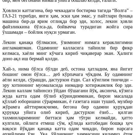
бир, мен бегонани нимага уйига бошлаб келди, ғалати.
Ҳовлиси каттагина, бир чеккадаги бостирма тагида “Волга” –
ГАЗ-21 турибди, янги ҳам, эски ҳам эмас, у пайтлари бунақа
машина бир-да ярим отлиқда бор эди, холос, лекин ҳовли
файзликкина бўлса-да, бойвачча турадиган жойга сира
ўхшамади – бойлик нуқси урмаган.
Лекин қанақа бўлмасин, ўзимнинг нимага кераклигимни
англамаяпман. Одамнинг калласига тайинли бир фикр
келмаса, хаёли минг кўчага кириб чиқаверар экан. Ҳалиги
доно ақл иш бермай қолди.
Хай-э, нима бўлса бўлди деб, остона ҳатладим, яна йигит
бошинг омон бўлса… деб кўрпачага чўкдим. Бу одамнинг
аёли келди, сўрашди, дастурхон ёзди. Сал кўнглим тинчиди –
эру хотиннинг муомаласида нимадир хотиржамлик бор эди.
Лекин каллам тайинсиз ўйдан бўшагани йўқ, аксинча, кўзига
жуда катта одам бўлиб кўриндиммикан, бирон масалада
қўллаб юборишни сўрармикан, ё газетага иши тушиб, мухбир
жўрамга айттирмоқчими, бегона бир одамни қуруқдан
қуруққа уйига олиб кириб, дастурхон ёзиб… қилган
тахминларимнинг биттаси ҳам тўғри келмайди, ҳатто
кулгили, ойлиги етмиш сўм, қўлида китобидан бошқа ҳеч
вақоси йўқдан қанақа катта одам чиқади, бирон нарсага
арзийдими ўзи.. Ука, ўйланманг, ҳаммасини қиламиз, ётоқ