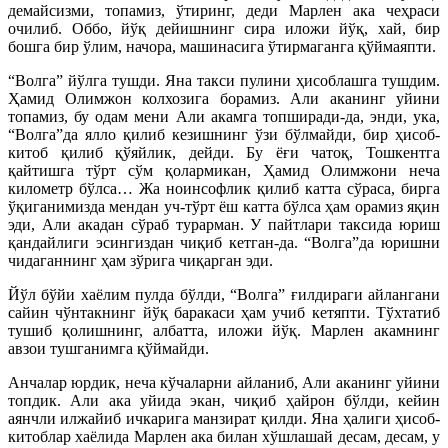
демайсизми, топамиз, ўтиринг, деди Марлен ака чеҳраси
очилиб. Оббо, йўқ дейишнинг сира иложи йўқ, хай, бир
бошга бир ўлим, начора, машинасига ўтирмаганга қўймаяпти.
“Волга” йўлга тушди. Яна такси пулини ҳисоблашга тушдим.
Ҳамид Олимжон колхозига борамиз. Али аканинг уйини
топамиз, бу одам мени Али акамга топширади-да, энди, ука,
“Волга”да ялло қилиб кезишнинг ўзи бўлмайди, бир ҳисоб-
китоб қилиб қўяйлик, дейди. Бу ёғи чатоқ, Тошкентга
қайтишга тўрт сўм қолармикан, Ҳамид Олимжони неча
километр бўлса… Жа ноинсофлик қилиб катта сўраса, бирга
ўқиганимизда мендан уч-тўрт ёш катта бўлса ҳам орамиз яқин
эди, Али акадан сўраб турарман. У пайтлари таксида юриш
қандайлиги эсингиздан чиқиб кетган-да. “Волга”да юришни
чидаганнинг ҳам зўрига чиқарган эди.
Йўл бўйи хаёлим пулда бўлди, “Волга” ғилдираги айлангани
сайин чўнтакнинг йўқ баракаси ҳам учиб кетяпти. Тўхтатиб
тушиб қолишнинг, албатта, иложи йўқ. Марлен акамнинг
авзои тушганимга қўймайди.
Анчалар юрдик, неча кўчаларни айланиб, Али аканинг уйини
топдик. Али ака уйида экан, чиқиб ҳайрон бўлди, кейин
аянчли илжайиб ичкарига манзират қилди. Яна ҳалиги ҳисоб-
китоблар хаёлида Марлен ака билан хўшлашай десам, десам, у