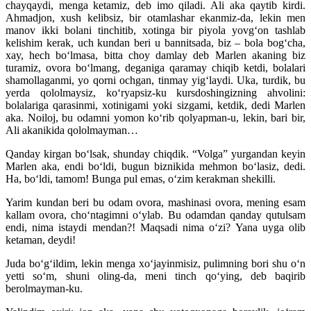
chayqaydi, menga ketamiz, deb imo qiladi. Ali aka qaytib kirdi.
Ahmadjon, xush kelibsiz, bir otamlashar ekanmiz-da, lekin men
manov ikki bolani tinchitib, xotinga bir piyola yovg‘on tashlab
kelishim kerak, uch kundan beri u bannitsada, biz – bola bog‘cha,
xay, hech bo‘lmasa, bitta choy damlay deb Marlen akaning biz
turamiz, ovora bo‘lmang, deganiga qaramay chiqib ketdi, bolalari
shamollaganmi, yo qorni ochgan, tinmay yig‘laydi. Uka, turdik, bu
yerda qololmaysiz, ko‘ryapsiz-ku kursdoshingizning ahvolini:
bolalariga qarasinmi, xotinigami yoki sizgami, ketdik, dedi Marlen
aka. Noiloj, bu odamni yomon ko‘rib qolyapman-u, lekin, bari bir,
Ali akanikida qololmayman…
Qanday kirgan bo‘lsak, shunday chiqdik. “Volga” yurgandan keyin
Marlen aka, endi bo‘ldi, bugun biznikida mehmon bo‘lasiz, dedi.
Ha, bo‘ldi, tamom! Bunga pul emas, o‘zim kerakman shekilli.
Yarim kundan beri bu odam ovora, mashinasi ovora, mening esam
kallam ovora, cho‘ntagimni o‘ylab. Bu odamdan qanday qutulsam
endi, nima istaydi mendan?! Maqsadi nima o‘zi? Yana uyga olib
ketaman, deydi!
Juda bo‘g‘ildim, lekin menga xo‘jayinmisiz, pulimning bori shu o‘n
yetti so‘m, shuni oling-da, meni tinch qo‘ying, deb baqirib
berolmayman-ku.