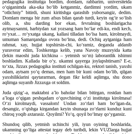
pedagogika institutiga bordim, domlam, rahbarim, universitetda
o‘qiganimda aka-uka bo‘lib ketganmiz, dardimni yordim, ukam
“otlichniy” bitirdi, shuni kiritishga qarashib yuborsangiz, dedim.
Domlam menga bir zum afsus bilan qarab turdi, keyin og‘ir so‘lish
olib, a, shu darding bor ekan, fevralning boshlarigacha
aytmaysanmi, harbiydan xat yozsang ham bo‘lar edi-ku, endi kech,
ro‘yxat… ro‘yxatga ukang, kallasi tilladan bo‘lsa ham, kirolmaydi,
umuman Samarqandga ovora bo‘lma, dedi. Ochiq aytganiga ham
rahmat, xay, hujjat topshirsin-chi, ko‘ramiz, deganda aldanib
yuraverar edim, Toshkentga kelib, yana Navoiy muzeyida katta
(lekin maoshi juda kichkina – yetmish so‘m) laborantlik ishimni
boshladim. Kallada bir o‘y, ukamni qayerga joylapshtirsam? E-e,
to‘xta, Jizzax pedagogika instituti ochilgan-ku, rektori tanish, yaxshi
odam, aytsam yo‘q demas, men ham bir kuni odam bo‘lib, qilgan
yaxshiliklarini qaytararman, degan fikr keldi aqlimga, shu dono
aqlimga suyanib Jizzaxga ot soldim.
Juda qizig‘-a, maktabni a’lo baholar bilan bitirgan, rostdan ham
a’loga o‘qigan peshqadam o‘quvchining o‘zi institutga kirolmasa!
O‘zi kirolmaydi, vassalom! Undan zo‘rlari ham bo‘lgan-da,
desangiz, o‘qishga kirgandan keyin shunaqa zo‘rlarni kunduz kuni
chiroq yoqib axtarasiz. Qoyilmi? Yo‘q, qoyil bo‘lmay qo‘ygansiz.
Shundoq qilib, yetmish uchinchi yili, iyun oyining boshlarida,
ukamning qo‘liga attestat tegay deb turibdi, lekin VUZlarga hujjat