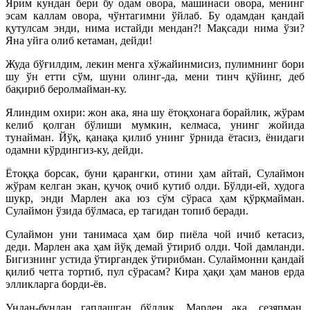
Ярим кундан бери бу одам овора, машинаси овора, менинг
эсам каллам овора, чўнтагимни ўйлаб. Бу одамдан қандай
қутулсам энди, нима истайди мендан?! Мақсади нима ўзи?
Яна уйга олиб кетаман, дейди!
Жуда бўғилдим, лекин менга хўжайинмисиз, пулимнинг бори
шу ўн етти сўм, шуни олинг-да, мени тинч қўйинг, деб
бақириб беролмайман-ку.
Ялиндим охири: жон ака, яна шу ётоқхонага борайлик, жўрам
келиб қолган бўлиши мумкин, келмаса, унинг жойида
тунайман. Йўқ, қанақа қилиб унинг ўрнида ётасиз, ёнидаги
одамни кўрдингиз-ку, дейди.
Ётоққа борсак, буни қарангки, отини ҳам айтай, Сулаймон
жўрам келган экан, қучоқ очиб кутиб олди. Бўлди-ей, худога
шукр, энди Марлен ака юз сўм сўраса ҳам қўрқмайман.
Сулаймон ўзида бўлмаса, ер тагидан топиб беради.
Сулаймон уни танимаса ҳам бир пиёла чой ичиб кетасиз,
деди. Марлен ака ҳам йўқ демай ўтириб олди. Чой дамланди.
Бигизнинг устида ўтиргандек ўтирибман. Сулаймонни қандай
қилиб четга тортиб, пул сўрасам? Кира ҳақи ҳам манов ерда
элликларга борди-ёв.
Ундан-бундан гаплашган бўлдик. Марлен ака, сезяпман,