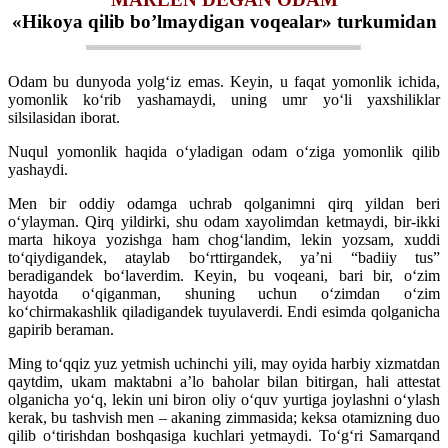
«Hikoya qilib bo’lmaydigan voqealar» turkumidan
Odam bu dunyoda yolg‘iz emas. Keyin, u faqat yomonlik ichida,
yomonlik ko‘rib yashamaydi, uning umr yo‘li yaxshiliklar
silsilasidan iborat.
Nuqul yomonlik haqida o‘yladigan odam o‘ziga yomonlik qilib
yashaydi.
Men bir oddiy odamga uchrab qolganimni qirq yildan beri
o‘ylayman. Qirq yildirki, shu odam xayolimdan ketmaydi, bir-ikki
marta hikoya yozishga ham chog‘landim, lekin yozsam, xuddi
to‘qiydigandek, ataylab bo‘rttirgandek, ya’ni “badiiy tus”
beradigandek bo‘laverdim. Keyin, bu voqeani, bari bir, o‘zim
hayotda o‘qiganman, shuning uchun o‘zimdan o‘zim
ko‘chirmakashlik qiladigandek tuyulaverdi. Endi esimda qolganicha
gapirib beraman.
Ming to‘qqiz yuz yetmish uchinchi yili, may oyida harbiy xizmatdan
qaytdim, ukam maktabni a’lo baholar bilan bitirgan, hali attestat
olganicha yo‘q, lekin uni biron oliy o‘quv yurtiga joylashni o‘ylash
kerak, bu tashvish men – akaning zimmasida; keksa otamizning duo
qilib o‘tirishdan boshqasiga kuchlari yetmaydi. To‘g‘ri Samarqand