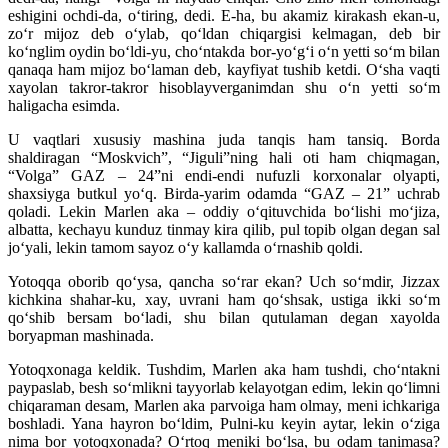
eshigini ochdi-da, o‘tiring, dedi. E-ha, bu akamiz kirakash ekan-u,
zo‘r mijoz deb o‘ylab, qo‘ldan chiqargisi kelmagan, deb bir
ko‘nglim oydin bo‘ldi-yu, cho‘ntakda bor-yo‘g‘i o‘n yetti so‘m bilan
qanaqa ham mijoz bo‘laman deb, kayfiyat tushib ketdi. O‘sha vaqti
xayolan takror-takror hisoblayverganimdan shu o‘n yetti so‘m
haligacha esimda.
U vaqtlari xususiy mashina juda tanqis ham tansiq. Borda
shaldiragan “Moskvich”, “Jiguli”ning hali oti ham chiqmagan,
“Volga” GAZ – 24”ni endi-endi nufuzli korxonalar olyapti,
shaxsiyga butkul yo‘q. Birda-yarim odamda “GAZ – 21” uchrab
qoladi. Lekin Marlen aka – oddiy o‘qituvchida bo‘lishi mo‘jiza,
albatta, kechayu kunduz tinmay kira qilib, pul topib olgan degan sal
jo‘yali, lekin tamom sayoz o‘y kallamda o‘rnashib qoldi.
Yotoqqa oborib qo‘ysa, qancha so‘rar ekan? Uch so‘mdir, Jizzax
kichkina shahar-ku, xay, uvrani ham qo‘shsak, ustiga ikki so‘m
qo‘shib bersam bo‘ladi, shu bilan qutulaman degan xayolda
boryapman mashinada.
Yotoqxonaga keldik. Tushdim, Marlen aka ham tushdi, cho‘ntakni
paypaslab, besh so‘mlikni tayyorlab kelayotgan edim, lekin qo‘limni
chiqaraman desam, Marlen aka parvoiga ham olmay, meni ichkariga
boshladi. Yana hayron bo‘ldim, Pulni-ku keyin aytar, lekin o‘ziga
nima bor yotoqxonada? O‘rtoq meniki bo‘lsa, bu odam tanimasa?