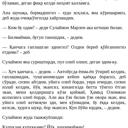
бўламан, деган фикр келди ниҳоят калламга.
Ана шунақа, бормадингиз – худо хоҳласа, яна кўришармиз,
деб жуда очиқкўнгилда хайрлашдик.
— Ким бу одам? – деди Сулаймон Марлен ака кетиши билан.
— Билмайман, бугун танишдик, – дедим.
— Қанчага гаплашган эдингиз? Олдин бериб қўйганингиз
етдими? – деб
Сулаймон яна суриштирди, пул олиб олинг, деган эдим-ку.
— Ҳеч қанчага, – дедим. – Автобусда ёнма-ён ўтириб келдик,
гаплашмадик, тушганимиздан кейин қаёққа борасиз, деб
сўради, сизни айтдим, уйига олиб борди, увра ичирди, сизни
излаб келдик, йўқ экансиз, хонангизда битта тўнғиз ётган
экан, мени қолдиришга кўзи қиймай, Ҳамид Олимжон
колхозига олиб борди, Али ака ўзи билан ўзи овора экан, яна
уйига олиб кетмоқчи эди, мен кўнмадим, бу ёққа келдик,
келсак, худога шукр, бор экансиз. Кун бўйи юрдик, – дедим.
Сулаймон жуда таажжубланди:
Қуруқдан қуруққами? Йўқ, ишонмайман!