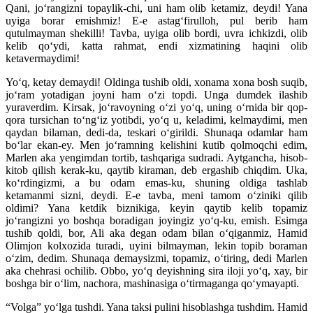
Qani, jo‘rangizni topaylik-chi, uni ham olib ketamiz, deydi! Yana
uyiga borar emishmiz! E-e astag‘firulloh, pul berib ham
qutulmayman shekilli! Tavba, uyiga olib bordi, uvra ichkizdi, olib
kelib qo‘ydi, katta rahmat, endi xizmatining haqini olib
ketavermaydimi!
Yo‘q, ketay demaydi! Oldinga tushib oldi, xonama xona bosh suqib,
jo‘ram yotadigan joyni ham o‘zi topdi. Unga dumdek ilashib
yuraverdim. Kirsak, jo‘ravoyning o‘zi yo‘q, uning o‘rnida bir qop-
qora tursichan to‘ng‘iz yotibdi, yo‘q u, keladimi, kelmaydimi, men
qaydan bilaman, dedi-da, teskari o‘girildi. Shunaqa odamlar ham
bo‘lar ekan-ey. Men jo‘ramning kelishini kutib qolmoqchi edim,
Marlen aka yengimdan tortib, tashqariga sudradi. Aytgancha, hisob-
kitob qilish kerak-ku, qaytib kiraman, deb ergashib chiqdim. Uka,
ko‘rdingizmi, a bu odam emas-ku, shuning oldiga tashlab
ketamanmi sizni, deydi. E-e tavba, meni tamom o‘ziniki qilib
oldimi? Yana ketdik biznikiga, keyin qaytib kelib topamiz
jo‘rangizni yo boshqa boradigan joyingiz yo‘q-ku, emish. Esimga
tushib qoldi, bor, Ali aka degan odam bilan o‘qiganmiz, Hamid
Olimjon kolxozida turadi, uyini bilmayman, lekin topib boraman
o‘zim, dedim. Shunaqa demaysizmi, topamiz, o‘tiring, dedi Marlen
aka chehrasi ochilib. Obbo, yo‘q deyishning sira iloji yo‘q, xay, bir
boshga bir o‘lim, nachora, mashinasiga o‘tirmaganga qo‘ymayapti.
“Volga” yo‘lga tushdi. Yana taksi pulini hisoblashga tushdim. Hamid