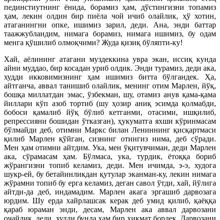
пединстиутнинг ёнида, борамиз ҳам, дўстингизни топамиз
ҳам, лекин олдин бир пиёла чой ичиб олайлик, ҳў хотин,
атаганингни опке, ишимиз зарил, деди. Ана, энди баттар
таажжубландим, нимага борамиз, нимага ишимиз, бу одам
менга қўшилиб олмоқчими? Жуда қизиқ бўляпти-ку!
Хай, аёлининг атагани муздеккина увра экан, иссиқ кунда
айни муддао, бир косадан уриб олдик. Энди турамиз, деди ака,
худди икковимизнинг ҳам ишимиз битта бўлгандек. Ҳа,
айтганча, аввал танишиб олайлик, менинг отим Марлен, йўқ,
бошқа миллатдан эмас, ўзбекман, шу, отамиз анув қама-қама
йиллари кўп азоб тортиб (шу ҳозир аниқ эсимда қолмабди,
бобоси қамалиб йўқ бўлиб кетганми, отасими, ишқилиб,
репрессияни бошидан ўтказган), ҳукуматга яхши кўринмасам
бўлмайди деб, отимни Маркс билан Лениннинг қисқартмаси
қилиб Марлен қўйган, сизнинг отингиз нима, деб сўради.
Мен ҳам отимни айтдим. Ука, мен ўқитувчиман, деди Марлен
ака, сўрамасам ҳам. Бўлмаса, ука, турдик, ётоққа бориб
жўрангизни топиб келамиз, деди. Мен ичимда, э-э, худога
шукр-ей, бу бетайинликдан қутулар эканман-ку, лекин нимага
жўрамни топиб бу ерга келамиз, деган савол ўтди, хай, йўлига
айтди-да деб, индамадим. Марлен акага эргашиб дарвозага
юрдим. Шу ерда хайрлашсак керак деб умид қилиб, қаёққа
қараб юраман энди, десам, Марлен ака аввал дарвозани
очайлик, деди, худди бунда ҳам бир ҳикмат бордек. Дарвозани