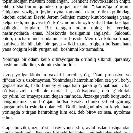
topshiradigan mavsum boshlangan, Toshkent avtovokzalidan chipta
olib, o‘sha burun qonidek qip-qizil mashhur “Ikarus”ga o‘tirdim.
Chiptaga yozilgan joyim oyna tomonda ekan, o‘tira qo‘limdagi
kitobni ochdim: Devid Jerom Selinjer, muzey kutubxonasiga yangi
kelgan edi, muqovasi to‘q ko‘k, nomi chiroyli zarhal bilan bosilgan
qalingina to‘plam. Bir qaragan odam uning bu yerdagi
nashriyotlarda emas, Moskovda bosilganini anglaydi. Salobatli
kitob, uncha-muncha odamni suri bosadi. Men o‘zi kitobxo‘rman,
harbiyda bir hijjalab, bir qayta – ikki marta o‘qigan bo‘lsam ham
yana o‘qigim kelib yurgan edi, boshimni ko‘tarmadim.
Yonimga bir odam kelib o‘tirayotganda o‘rindiq silkindi, qaramay
boshimni silkidim, salomim shu bo‘ldi.
Uzoq yo‘lga kitobdan yaxshi hamroh yo‘q, “Nad propastyu vo
rji”dan ko‘z uzolmayman. Yonimdagi hamrohim bilan esa yo‘l bo‘yi
gaplashmadik, hatto bunday yuziga ham qarab qo‘ymabman. Uka,
o‘qiyapsizmi, dedi bir marta, ha, o‘qiyapman, deb g‘udurlab
qo‘ydim, ko‘rmayapsizmi degan ma’noda. Jizzaxga yetib borguncha
hangomamiz shu bo‘lgan bo‘lsa kerak, chunki sal-pal gurung
qurganimizda esimda qolar edi. Borib tushganimizdan keyin ham
yoningda o‘tirgan hamrohing kim edi, deb birov so‘rasa, aytolmas
edim.
Gap cho‘zildi, uzr, o‘zi asosiy voqea shu, avtobusdan tushgandan
keyin boshlandi. Jizzaxga birinchi kelishim, avtobekatdan shaharga