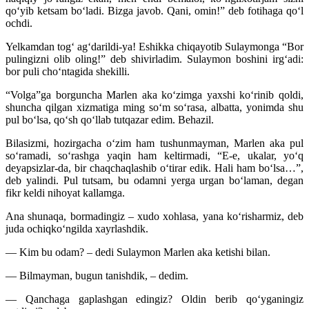
qo‘yib ketsam bo‘ladi. Bizga javob. Qani, omin!” deb fotihaga qo‘l
ochdi.
Yelkamdan tog‘ ag‘darildi-ya! Eshikka chiqayotib Sulaymonga “Bor
pulingizni olib oling!” deb shivirladim. Sulaymon boshini irg‘adi:
bor puli cho‘ntagida shekilli.
“Volga”ga borguncha Marlen aka ko‘zimga yaxshi ko‘rinib qoldi,
shuncha qilgan xizmatiga ming so‘m so‘rasa, albatta, yonimda shu
pul bo‘lsa, qo‘sh qo‘llab tutqazar edim. Behazil.
Bilasizmi, hozirgacha o‘zim ham tushunmayman, Marlen aka pul
so‘ramadi, so‘rashga yaqin ham keltirmadi, “E-e, ukalar, yo‘q
deyapsizlar-da, bir chaqchaqlashib o‘tirar edik. Hali ham bo‘lsa…”,
deb yalindi. Pul tutsam, bu odamni yerga urgan bo‘laman, degan
fikr keldi nihoyat kallamga.
Ana shunaqa, bormadingiz – xudo xohlasa, yana ko‘risharmiz, deb
juda ochiqko‘ngilda xayrlashdik.
— Kim bu odam? – dedi Sulaymon Marlen aka ketishi bilan.
— Bilmayman, bugun tanishdik, – dedim.
— Qanchaga gaplashgan edingiz? Oldin berib qo‘yganingiz