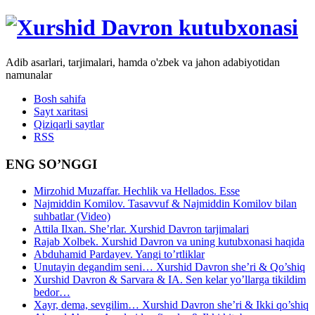
Adib asarlari, tarjimalari, hamda o'zbek va jahon adabiyotidan
namunalar
Bosh sahifa
Sayt xaritasi
Qiziqarli saytlar
RSS
ENG SO’NGGI
Mirzohid Muzaffar. Hechlik va Hellados. Esse
Najmiddin Komilov. Tasavvuf & Najmiddin Komilov bilan
suhbatlar (Video)
Attila Ilxan. She’rlar. Xurshid Davron tarjimalari
Rajab Xolbek. Xurshid Davron va uning kutubxonasi haqida
Abduhamid Pardayev. Yangi to’rtliklar
Unutayin degandim seni… Xurshid Davron she’ri & Qo’shiq
Xurshid Davron & Sarvara & IA. Sen kelar yo’llarga tikildim
bedor…
Xayr, dema, sevgilim… Xurshid Davron she’ri & Ikki qo’shiq