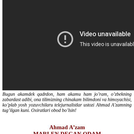
Bugun akamdek qadrdon, ham akamu ham jo’ram, o’zbekning
zabardast adibi, ona tilimizning chinakam bilimdoni va himoyachisi,
ko’plab yosh yozuvchilaru telejurnalistlar ustozi Ahmad A’zamning
tug’ilgan kuni. Oxiratlari obod bo’lsin!
Ahmad A’zam
MARLЕN DЕGAN ODAM