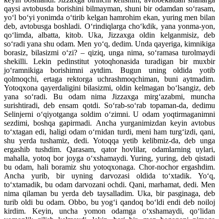
qaysi avtobusda borishini bilmayman, shuni bir odamdan so‘rasam,
yo‘l bo‘yi yonimda o‘tirib kelgan hamrohim ekan, yuring men bilan
deb, avtobusga boshladi. O‘rindiqlarga cho‘kdik, yana yonma-yon,
qo‘limda, albatta, kitob. Uka, Jizzaxga oldin kelganmisiz, deb
so‘radi yana shu odam. Men yo‘q, dedim. Unda qayeriga, kimnikiga
borasiz, bilasizmi o‘zi? – qiziq, unga nima, so‘ramasa turolmaydi
shekilli. Lekin pedinstitut yotoqhonasida turadigan bir muxbir
jo‘ramnikiga borishimni aytdim. Bugun uning oldida yotib
qolmoqchi, ertaga rektorga uchrashmoqchiman, buni aytmadim.
Yotoqxona qayerdaligini bilasizmi, oldin kelmagan bo‘lsangiz, deb
yana so‘radi. Bu odam nima Jizzaxga mirg‘azabmi, muncha
surishtiradi, deb ensam qotdi. So‘rab-so‘rab topaman-da, dedimu
Selinjerni o‘qiyotganga soldim o‘zimni. U odam yoqtirmaganimni
sezdimi, boshqa gapirmadi. Ancha yurganimizdan keyin avtobus
to‘xtagan edi, haligi odam o‘rnidan turdi, meni ham turg‘izdi, qani,
shu yerda tushamiz, dedi. Yotoqqa yetib kelibmiz-da, deb unga
ergashib tushdim. Qarasam, qator hovlilar, odamlarning uylari,
mahalla, yotoq bor joyga o‘xshamaydi. Yuring, yuring, deb qistadi
bu odam, hali boramiz shu yotoqxonaga. Chor-nochor ergashdim.
Ancha yurib, bir uyning darvozasi oldida to‘xtadik. Yo‘q,
to‘xtamadik, bu odam darvozani ochdi. Qani, marhamat, dedi. Men
nima qilaman bu yerda deb taysalladim. Uka, bir pasginaga, deb
turib oldi bu odam. Obbo, bu yog‘i qandoq bo‘ldi endi deb noiloj
kirdim. Keyin, uncha yomon odamga o‘xshamaydi, qo‘lidan