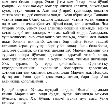
ҳам мен билан кирди. Энди ўзим ҳам бесаранжом бўлиб
қолдим. Уй ичи вағ-вуғ болалар йиғиси келяпти, ошхонадан
қуюқ тутун чиқяпти, Али ака ўтириб туринглар, овқатим
тагига оляпти, деб ошхонага чопди. Аёли кўринмади. Ташвиш
устига ташвиш бўлиб келдим шекилли, устига устак, манави
одам ҳам эшимчага қўшимча бўлиб олди, кетай демайди. Яна
ўтириб олиб, уёқ-бу ёққа аланглаб бошини чайқайди, менга
кетамиз, деб имо қилади. Али ака қайтиб кирди. Аҳмаджон,
хуш келибсиз, бир отамлашар эканмиз-да, лекин мен манов
икки болани тинчитиб, хотинга бир пиёла ёвғон ташлаб
келишим керак, уч кундан бери у банницада, биз – бола боғча,
хай, ҳеч бўлмаса, битта чой дамлай деб Марлен аканинг биз
турамиз, овора бўлманг, деганига қарамай чиқиб кетди,
болалари шамоллаганми, ё қорни очган, тинмай йиғлайди.
Ука, турдик, бу ерда қололмайсиз, кўряпсиз-ку
курсдошингизнинг аҳволини: болаларига қарасинми,
хотинигами ёки сизгами, кетдик, деди Марлен ака. Ноилож,
бу одамни ёмон кўриб қоляпман-у, лекин, бари бир, Али
аканикида қололмайман…
Қандай кирган бўлсак, шундай чиқдик. “Волга” юргандан
кейин Марлен ака, энди бўлди, бугун бизникида меҳмон
бўласиз, деди. Ҳа, бўлди, тамом! Бунга пул эмас, ўзим
керакман шекилли.