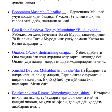
дунёни аввал…
Boborahim Mashrab. G’azallar,…
Дарвешлик Машраб
учун шоҳликдан баланд. У «жон тўтисини ишқ ила
сарбоз этай деб», жандани кийиб…
Bibi Robia Saidova. Tog‘ay Murodning “Bu dunyoda…
Ўзбекистон халқ ёзувчиси Тоғай Мурод таваллудининг
70 йиллиги Тоғай Муроднинг ушбу романи Кафка ва
Камю асарлари…
Onajon. O’zbek shoirlarining onaga…
Ўзбек адабиёти
Она ҳақида ёзилган дурдона асарларга ниҳоятда бой.
Онани улуғлашда, мадҳ этишда ижодкорларимиз чин…
Xurshid Davron. Muhabbat haqida she’rlar (I)
Ёдларингга
олурмисан сирли дамларни, Ёдларингга олурмисан
ширин ғамларни, Ёқиб қўйиб тун қўйнида ёки
шамларни Мени ёдга…
Betakror aktrisa Rimma Ahmedovaga bag’ishlov.
Истараси
ниҳоятда иссиқ, туйғулари паришон юзига майин
қалқиб чиққан, маҳзун қиёфали, ҳар қандай ҳолдаям
дилбарлигича…