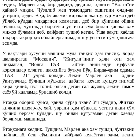
очдик, Марлен ака, бир дақиқа, деди-да, ҳалиги “Волга”ни
ҳайдаб чиқди. Чўзилиб мен томондаги эшигини очди-да,
ўтиринг, деди. Э-ҳа, бу акамиз киракаш экан-у, зўр мижоз деб
ўйлаб, қўлдан чиқаргиси келмаган, деб бир кўнглим ойдин
бўлди-ю, чўнтакда бор-йўғи ўн етти сўм билан қанақа ҳам
мижоз бўламан деб, кайфият тушиб кетди. Ўша вақти хаёлан
такрор-такрор ҳисоблайверганимдан шу ўн етти сўм ҳалигача
эсимда.
У вақтлари хусусий машина жуда танқис ҳам тансиқ. Борда
шалдираган “Москвич”, “Жигули”нинг ҳали оти ҳам
чиқмаган, “Волга” ГАЗ – 24”ни энди-энди нуфузли
корхоналар оляпти, шахсийга буткул йўқ. Бирда-ярим одамда
“ГАЗ – 21” учраб қолади. Лекин Марлен ака – оддий
ўқитувчида бўлиши мўъжиза, албатта, кечаю кундуз тинмай
кира қилиб, пул топиб олган деган сал жўяли, лекин тамом
саёз ўй калламда ўрнашиб қолди.
Ётоққа обориб қўйса, қанча сўрар экан? Уч сўмдир, Жиззах
кичкина шаҳар-ку, хай, уврани ҳам қўшсак, устига икки сўм
қўшиб берсам бўлади, шу билан қутуламан деган хаёлда
боряпман машинада.
Ётоқхонага келдик. Тушдим, Марлен ака ҳам тушди, чўнтакни
пайпаслаб, беш сўмликни тайёрлаб келаётган эдим, лекин