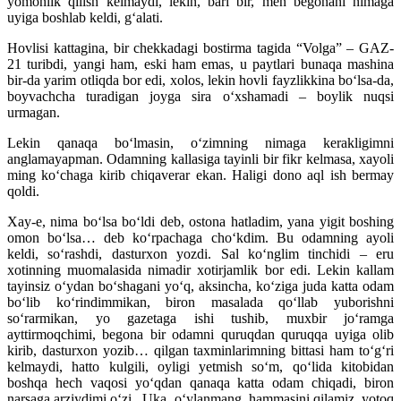
yomonlik qilish kelmaydi, lekin, bari bir, men begonani nimaga
uyiga boshlab keldi, g‘alati.
Hovlisi kattagina, bir chekkadagi bostirma tagida “Volga” – GAZ-
21 turibdi, yangi ham, eski ham emas, u paytlari bunaqa mashina
bir-da yarim otliqda bor edi, xolos, lekin hovli fayzlikkina bo‘lsa-da,
boyvachcha turadigan joyga sira o‘xshamadi – boylik nuqsi
urmagan.
Lekin qanaqa bo‘lmasin, o‘zimning nimaga kerakligimni
anglamayapman. Odamning kallasiga tayinli bir fikr kelmasa, xayoli
ming ko‘chaga kirib chiqaverar ekan. Haligi dono aql ish bermay
qoldi.
Xay-e, nima bo‘lsa bo‘ldi deb, ostona hatladim, yana yigit boshing
omon bo‘lsa… deb ko‘rpachaga cho‘kdim. Bu odamning ayoli
keldi, so‘rashdi, dasturxon yozdi. Sal ko‘nglim tinchidi – eru
xotinning muomalasida nimadir xotirjamlik bor edi. Lekin kallam
tayinsiz o‘ydan bo‘shagani yo‘q, aksincha, ko‘ziga juda katta odam
bo‘lib ko‘rindimmikan, biron masalada qo‘llab yuborishni
so‘rarmikan, yo gazetaga ishi tushib, muxbir jo‘ramga
ayttirmoqchimi, begona bir odamni quruqdan quruqqa uyiga olib
kirib, dasturxon yozib… qilgan taxminlarimning bittasi ham to‘g‘ri
kelmaydi, hatto kulgili, oyligi yetmish so‘m, qo‘lida kitobidan
boshqa hech vaqosi yo‘qdan qanaqa katta odam chiqadi, biron
narsaga arziydimi o‘zi.. Uka, o‘ylanmang, hammasini qilamiz, yotoq