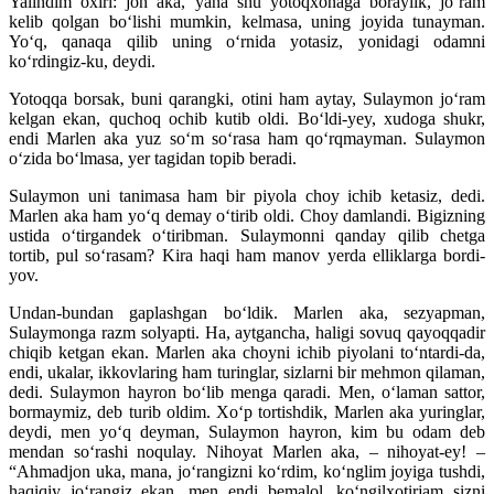
Yalindim oxiri: jon aka, yana shu yotoqxonaga boraylik, jo‘ram
kelib qolgan bo‘lishi mumkin, kelmasa, uning joyida tunayman.
Yo‘q, qanaqa qilib uning o‘rnida yotasiz, yonidagi odamni
ko‘rdingiz-ku, deydi.
Yotoqqa borsak, buni qarangki, otini ham aytay, Sulaymon jo‘ram
kelgan ekan, quchoq ochib kutib oldi. Bo‘ldi-yey, xudoga shukr,
endi Marlen aka yuz so‘m so‘rasa ham qo‘rqmayman. Sulaymon
o‘zida bo‘lmasa, yer tagidan topib beradi.
Sulaymon uni tanimasa ham bir piyola choy ichib ketasiz, dedi.
Marlen aka ham yo‘q demay o‘tirib oldi. Choy damlandi. Bigizning
ustida o‘tirgandek o‘tiribman. Sulaymonni qanday qilib chetga
tortib, pul so‘rasam? Kira haqi ham manov yerda elliklarga bordi-
yov.
Undan-bundan gaplashgan bo‘ldik. Marlen aka, sezyapman,
Sulaymonga razm solyapti. Ha, aytgancha, haligi sovuq qayoqqadir
chiqib ketgan ekan. Marlen aka choyni ichib piyolani to‘ntardi-da,
endi, ukalar, ikkovlaring ham turinglar, sizlarni bir mehmon qilaman,
dedi. Sulaymon hayron bo‘lib menga qaradi. Men, o‘laman sattor,
bormaymiz, deb turib oldim. Xo‘p tortishdik, Marlen aka yuringlar,
deydi, men yo‘q deyman, Sulaymon hayron, kim bu odam deb
mendan so‘rashi noqulay. Nihoyat Marlen aka, – nihoyat-ey! –
“Ahmadjon uka, mana, jo‘rangizni ko‘rdim, ko‘nglim joyiga tushdi,
haqiqiy jo‘rangiz ekan, men endi bemalol, ko‘ngilxotirjam sizni