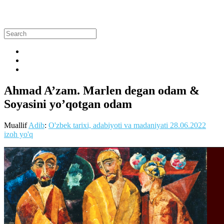
Ahmad A’zam. Marlen degan odam &
Soyasini yo’qotgan odam
Muallif
Adib
:
O'zbek tarixi, adabiyoti va madaniyati
28.06.2022
izoh yo'q