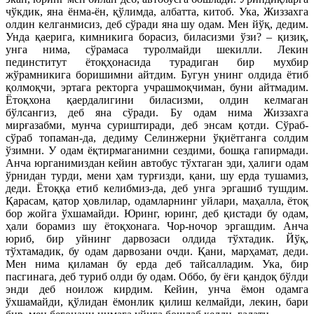
чўкдик, яна ёнма-ён, қўлимда, албатта, китоб. Ука, Жиззахга
олдин келганмисиз, деб сўради яна шу одам. Мен йўқ, дедим.
Унда қаерига, кимникига борасиз, биласизми ўзи? – қизиқ,
унга нима, сўрамаса туролмайди шекилли. Лекин
пединститут ётоқҳонасида турадиган бир мухбир
жўрамникига боришимни айтдим. Бугун унинг олдида ётиб
қолмоқчи, эртага ректорга учрашмоқчиман, буни айтмадим.
Ётоқхона қаердалигини биласизми, олдин келмаган
бўлсангиз, деб яна сўради. Бу одам нима Жиззахга
мирғазабми, мунча суриштиради, деб энсам қотди. Сўраб-
сўраб топаман-да, дедиму Селинжерни ўқиётганга солдим
ўзимни. У одам ёқтирмаганимни сездими, бошқа гапирмади.
Анча юрганимиздан кейин автобус тўхтаган эди, ҳалиги одам
ўрнидан турди, мени ҳам турғизди, қани, шу ерда тушамиз,
деди. Ётоққа етиб келибмиз-да, деб унга эргашиб тушдим.
Қарасам, қатор ҳовлилар, одамларнинг уйлари, маҳалла, ётоқ
бор жойга ўхшамайди. Юринг, юринг, деб қистади бу одам,
ҳали борамиз шу ётоқхонага. Чор-ночор эргашдим. Анча
юриб, бир уйнинг дарвозаси олдида тўхтадик. Йўқ,
тўхтамадик, бу одам дарвозани очди. Қани, марҳамат, деди.
Мен нима қиламан бу ерда деб тайсалладим. Ука, бир
пасгинага, деб туриб олди бу одам. Оббо, бу ёғи қандоқ бўлди
энди деб ноилож кирдим. Кейин, унча ёмон одамга
ўхшамайди, қўлидан ёмонлик қилиш келмайди, лекин, бари