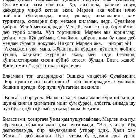
Сулаймонга разм соляпти. Ҳа, айтганча, ҳалиги совуқ
қаёққадир чиқиб кетган экан. Марлен ака чойни ичиб
пиёлани тўнтарди-да, энди, укалар, икковларинг ҳам
туринглар, сизларни бир меҳмон қиламан, деди. Сулаймон
ҳайрон бўлиб менга қаради. Мен, ўламан саттор, бормаймиз,
деб туриб олдим. Хўп тортишдик, Марлен ака юринглар,
дейди, мен йўқ дейман, Сулаймон ҳайрон, ким бу одам деб
мендан сўраши ноқулай. Ниҳоят Марлен ака, – ниҳоят-эй! –
“Аҳмаджон ука, мана, жўрангизни кўрдим, кўнглим жойига
тушди, ҳақиқий жўрангиз экан, мен энди бемалол,
кўнгилхотиржам сизни қўйиб кетсам бўлади. Бизга жавоб.
Қани, омин!” деб фотиҳага қўл очди.
Елкамдан тоғ ағдарилди-я! Эшикка чиқаётиб Сулаймонга
“Бор пулингизни олиб олинг!” деб шивирладим. Сулаймон
бошини ирғади: бор пули чўнтагида шекилли.
“Волга”га боргунча Марлен ака кўзимга яхши кўриниб қолди,
шунча қилган хизматига минг сўм сўраса, албатта, ёнимда шу
пул бўлса, қўш қўллаб тутқазар эдим. Беҳазил.
Биласизми, ҳозиргача ўзим ҳам тушунмайман, Марлен ака пул
сўрамади, сўрашга яқин ҳам келтирмади, “Э-э, укалар, йўқ
деяпсизлар-да, бир чақчақлашиб ўтирар эдик. Ҳали ҳам
бўлса…”, деб ялинди. Пул тутсам, бу одамни ерга урган