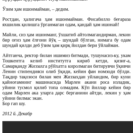
Ўзим ҳам ишонмайман, – дедим.
Ростдан, ҳалигача ҳам ишонмайман. Фисабилло беғараза
яхшилик қилишга ўрганмаган одам, қандай ҳам ишонай!
Майли, сиз ҳам ишонманг, ўхшатиб айтолмагандирман, лекин
бир оғиз ҳам ёлғони йўқ – шундай бўлган, нимага бу одам
шундай қилди деб ўзим ҳам қирқ йилдан бери ўйлайман.
Айтганча, ректор билан ишимиз битмади, тушунасиз-ку, укам
Тошкентга келиб институтга кириб кетди, қизиғ-а,
Самарқанду Жиззахга рўйхатга киролмаган битирувчи ўқивчи
Ленин стипендияси олиб ўқиди, кейин фан номзоди бўлди.
Тақдир тақозоси билан мен Жиззахдан уйландим, бир куни
қайноғамнинг машинасида Марлен акани роса изладик,
уйини тусмол қилиб топа олмадим. Кўп йиллар кейин бир
одам Марлен ака уларга дарс берганини айтди, лекин у ҳам
уйини билмас экан.
Бор гап шу.
2012 й. Декабр