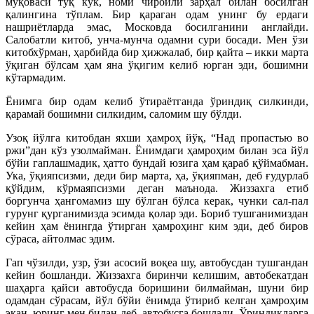
муқоваси тўқ кўк, номи чиройли зарҳал билан босилган
қалингина тўплам. Бир қараган одам унинг бу ердаги
нашриётларда эмас, Московда босилганини англайди.
Салобатли китоб, унча-мунча одамни сури босади. Мен ўзи
китобхўрман, ҳарбийда бир ҳижжалаб, бир қайта – икки марта
ўқиган бўлсам ҳам яна ўқигим келиб юрган эди, бошимни
кўтармадим.
Ёнимга бир одам келиб ўтираётганда ўриндиқ силкинди,
қарамай бошимни силкидим, саломим шу бўлди.
Узоқ йўлга китобдан яхши ҳамроҳ йўқ, “Над пропастью во
ржи”дан кўз узолмайман. Ёнимдаги ҳамроҳим билан эса йўл
бўйи гаплашмадик, ҳатто бундай юзига ҳам қараб қўймабман.
Ука, ўқияпсизми, деди бир марта, ҳа, ўқияпман, деб ғудурлаб
қўйдим, кўрмаяпсизми деган маънода. Жиззахга етиб
боргунча ҳангомамиз шу бўлган бўлса керак, чунки сал-пал
гурунг қурганимизда эсимда қолар эди. Бориб тушганимиздан
кейин ҳам ёнингда ўтирган ҳамроҳинг ким эди, деб биров
сўраса, айтолмас эдим.
Гап чўзилди, узр, ўзи асосий воқеа шу, автобусдан тушгандан
кейин бошланди. Жиззахга биринчи келишим, автобекатдан
шаҳарга қайси автобусда боришини билмайман, шуни бир
одамдан сўрасам, йўл бўйи ёнимда ўтириб келган ҳамроҳим
экан, юринг мен билан деб, автобусга бошлади. Ўриндиқларга