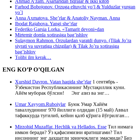
Ahmad A’zam. Asarlaridan fiqralar & Ikki kitob
Farhod Bobojonov. Orzuga eltuvchi yo‘l & Yulduzlar yurgan
yo`l
Anna Axmatova. She’rlar & Anatoliy Nayman. Anna
Ibodat Rajabova. Yangi she’rlar
Federiko Garsia Lorka. «Tamarit devoni»dan
Mirtemir domla xotirasiga bag’ishlov
Sulaymon Rahmon. Orzulardan yaratdi dunyo. (Tilak Jo’ra
siyrati va suvratiga chizgilar) & Tilak Jo’ra xotirasiga
bag’ishlov
Tolibi ilm kerak…
ENG KO’P O’QILGAN
Xurshid Davron. Vatan haqida she’rlar
1 сентябрь -
Ўзбекистон Республикасининг Мустақиллик куни.
Айём муборак бўлсин! Энг азиз ва энг…
Umar Xayyom.Ruboiylar
Буюк Умар Хайём
таваллудининг 970 йиллиги олдидан (15 май) Аввал
тафаккурда туғилиб, кейин қалб қўрига йўғрилган…
Mirzohid Muzaffar. Hechlik va Hellados. Esse
Тил нимага
имкон беради? Ўз қафасимизни яратишгами? Тил
инсоннинг энг даҳшатли эринчоқлиги эмасмиди? Биз