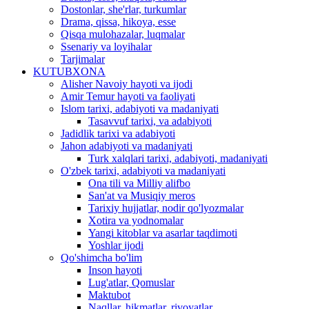
Dostonlar, she'rlar, turkumlar
Drama, qissa, hikoya, esse
Qisqa mulohazalar, luqmalar
Ssenariy va loyihalar
Tarjimalar
KUTUBXONA
Alisher Navoiy hayoti va ijodi
Amir Temur hayoti va faoliyati
Islom tarixi, adabiyoti va madaniyati
Tasavvuf tarixi, va adabiyoti
Jadidlik tarixi va adabiyoti
Jahon adabiyoti va madaniyati
Turk xalqlari tarixi, adabiyoti, madaniyati
O'zbek tarixi, adabiyoti va madaniyati
Ona tili va Milliy alifbo
San'at va Musiqiy meros
Tarixiy hujjatlar, nodir qo'lyozmalar
Xotira va yodnomalar
Yangi kitoblar va asarlar taqdimoti
Yoshlar ijodi
Qo'shimcha bo'lim
Inson hayoti
Lug'atlar, Qomuslar
Maktubot
Naqllar, hikmatlar, rivoyatlar