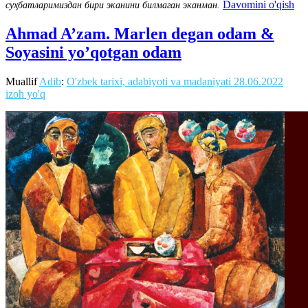
Davomini o'qish
суҳбатларимиздан бири эканини билмаган эканман.
Ahmad A’zam. Marlen degan odam &
Soyasini yo’qotgan odam
Muallif
Adib
:
O'zbek tarixi, adabiyoti va madaniyati
28.06.2022
izoh yo'q