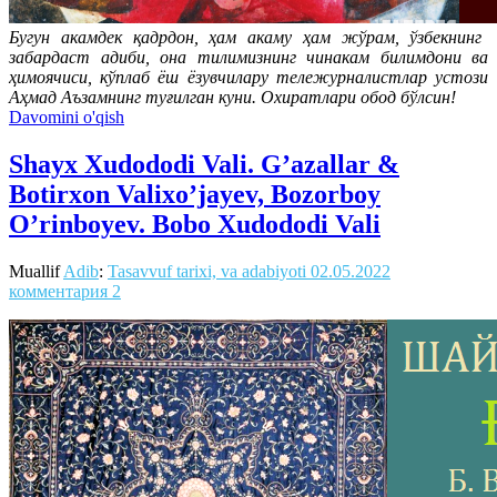
Бугун акамдек қадрдон, ҳам акаму ҳам жўрам, ўзбекнинг
забардаст адиби, она тилимизнинг чинакам билимдони ва
ҳимоячиси, кўплаб ёш ёзувчилару тележурналистлар устози
Аҳмад Аъзамнинг туғилган куни. Охиратлари обод бўлсин!
Davomini o'qish
Shayx Xudododi Vali. G’azallar &
Botirxon Valixo’jayev, Bozorboy
O’rinboyev. Bobo Xudododi Vali
Muallif
Adib
:
Tasavvuf tarixi, va adabiyoti
02.05.2022
комментария 2