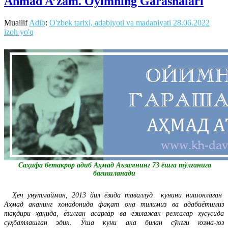
Ahmad A’zam. Oyimning Garashalari
Muallif
Adib
:
O'zbek tarixi, adabiyoti va madaniyati
28.06.2022
izoh yo'q
Саҳифа бетакрор адиб Аҳмад Аъзамнинг 73 ёшга тўлганига
бағишланади
Ҳеч унутмайман, 2013 йил ёзида таваллуд кунини нишонлаган
Аҳмад аканинг хонадонида фақат она тилимиз ва адабиётимиз
тақдири ҳақида, ёзилган асарлар ва ёзилажак режалар хусусида
суҳбатлашган эдик. Ўша куни ака билан сўнгги юзма-юз