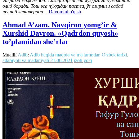
чиқишга маҳкум эди. Сизиф харсангни чўққигача думалатиб,
олиб боради. Тош эса чўққидан пастга, ўз оғирлиги сабаб
тушиб кетаверади…
Davomini o'qish
Ahmad A’zam. Navqiron yomg’ir &
Xurshid Davron. «Qadrdon quyosh»
to’plamidan she’rlar
Muallif
Adib
:
Adib haqida maqola va ma'lumotlar
,
O'zbek tarixi,
adabiyoti va madaniyati
21.06.2021
izoh yo'q