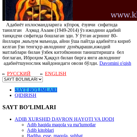
Адабиёт ихлосмандларига кўпроқ ёзувчи сифатида
танилган Аҳмад Аъзам (1949-2014) ўз ижодини адабий
танқидчи сифатида бошлаган эди. У ўтган асрнинг 80-
йиллари ,маълум маънода, айни ўша пайтда адабиётга кириб
келган ўзи тенгқур авлоднинг дунёқараши,ижодий
матлаблари билан ўзбек китобхонини таништиришга бел
боғлаган, Иброҳим Ҳаққул билан бирга янги авлоднинг
адабиётшунослик майдонидаги овози бўлди.
Davomini o'qish
РУССКИЙ
ENGLISH
SAYT BO'LIMLARI
QIDIRISH
SAYT BO’LIMLARI
ADIB XURSHID DAVRON HAYOTI VA IJODI
Adib haqida maqola va ma'lumotlar
Adib kitoblari
Badiha, esse, maqola, suhbat