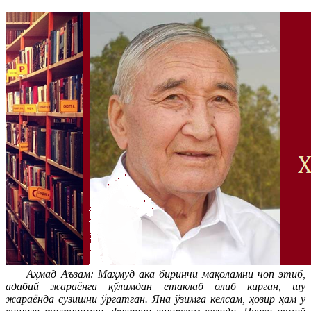
Аҳмад Аъзам: Маҳмуд ака биринчи мақоламни чоп этиб,
адабий жараёнга қўлимдан етаклаб олиб кирган, шу
жараёнда сузишни ўргатган. Яна ўзимга келсам, ҳозир ҳам у