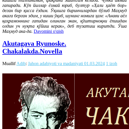
кишига талпинаман, фикрини эшитгим келади. Чунки аямай
гапиради. Кўп йиллар ёзмай юриб, бултур «Ҳали ҳаёт бор»
деган бир қисса ёздим. Ўқишга биринчилардан бўлиб Маҳмуд
акага берган эдим, у киши ўқиб, шунинг номига ҳам: «Анави аёл
қаҳрамоннинг гапидан олинган экан, қўштирноқни ёпишдан
олдин уч нуқта қўйиш керак», деб тузатиш киритди. Ўша
Маҳмуд ака-да.
Davomini o'qish
Akutagava Ryunoske.
Chakalakda.Novella
Muallif
Adib
:
Jahon adabiyoti va madaniyati
01.03.2024
1 izoh