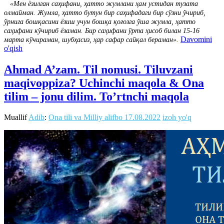
«Мен ёзилган саҳифани, ҳатто жумлани ҳам устидан тузата
олмайман. Жумла, ҳатто бутун бир саҳифадаги бир сўзни ўчириб,
ўрнига бошқасини ёзиш учун бошқа қоғозга ўша жумла, ҳатто
саҳифани кўчириб ёзаман. Бир саҳифани ўрта ҳисоб билан 15-16
Davomini
марта кўчираман, шубҳасиз, ҳар сафар сайқал бераман».
o'qish
Ahmad A’zam. Til nomusi. Tiluvzani
maqivoppiza? Uchinchi maqola & Ona
tilim – jonu dilim. To’rtnchi maqola
Muallif
Adib
:
Ona tili va Milliy alifbo
17.08.2022
izoh yo'q