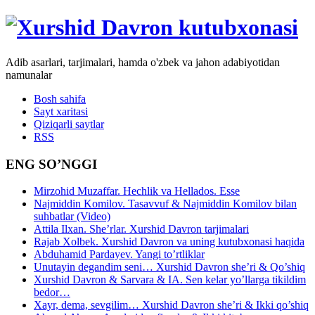
Adib asarlari, tarjimalari, hamda o'zbek va jahon adabiyotidan
namunalar
Bosh sahifa
Sayt xaritasi
Qiziqarli saytlar
RSS
ENG SO’NGGI
Mirzohid Muzaffar. Hechlik va Hellados. Esse
Najmiddin Komilov. Tasavvuf & Najmiddin Komilov bilan
suhbatlar (Video)
Attila Ilxan. She’rlar. Xurshid Davron tarjimalari
Rajab Xolbek. Xurshid Davron va uning kutubxonasi haqida
Abduhamid Pardayev. Yangi to’rtliklar
Unutayin degandim seni… Xurshid Davron she’ri & Qo’shiq
Xurshid Davron & Sarvara & IA. Sen kelar yo’llarga tikildim
bedor…
Xayr, dema, sevgilim… Xurshid Davron she’ri & Ikki qo’shiq