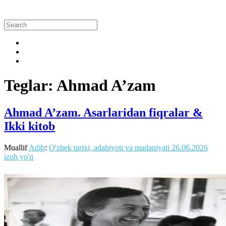
Teglar: Ahmad A’zam
Ahmad A’zam. Asarlaridan fiqralar &
Ikki kitob
Muallif
Adib
:
O'zbek tarixi, adabiyoti va madaniyati
26.06.2026
izoh yo'q