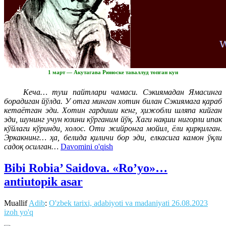
1 март — Акутагава Рюноске таваллуд топган кун
Кеча… туш пайтлари чамаси. Сэкиямадан Ямасинга
борадиган йўлда. У отга минган хотин билан Сэкиямага қараб
кетаётган эди. Хотин гардиши кенг, ҳижобли шляпа кийган
эди, шунинг учун юзини кўрганим йўқ. Хаги нақши нигорли ипак
кўйлаги кўринди, холос. Оти жийронга мойил, ёли қирқилган.
Эркакнинг… ҳа, белида қиличи бор эди, елкасига камон ўқли
садоқ осилган…
Davomini o'qish
Bibi Robia’ Saidova. «Ro’yo»…
antiutopik asar
Muallif
Adib
:
O'zbek tarixi, adabiyoti va madaniyati
26.08.2023
izoh yo'q