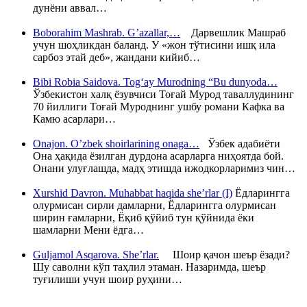
дунёни аввал…
Boborahim Mashrab. G’azallar,…
Дарвешлик Машраб
учун шоҳликдан баланд. У «жон тўтисини ишқ ила
сарбоз этай деб», жандани кийиб…
Bibi Robia Saidova. Tog‘ay Murodning “Bu dunyoda…
Ўзбекистон халқ ёзувчиси Тоғай Мурод таваллудининг
70 йиллиги Тоғай Муроднинг ушбу романи Кафка ва
Камю асарлари…
Onajon. O’zbek shoirlarining onaga…
Ўзбек адабиёти
Она ҳақида ёзилган дурдона асарларга ниҳоятда бой.
Онани улуғлашда, мадҳ этишда ижодкорларимиз чин…
Xurshid Davron. Muhabbat haqida she’rlar (I)
Ёдларингга
олурмисан сирли дамларни, Ёдларингга олурмисан
ширин ғамларни, Ёқиб қўйиб тун қўйнида ёки
шамларни Мени ёдга…
Guljamol Asqarova. She’rlar.
Шоир қачон шеър ёзади?
Шу саволни кўп таҳлил этаман. Назаримда, шеър
туғилиши учун шоир руҳини…