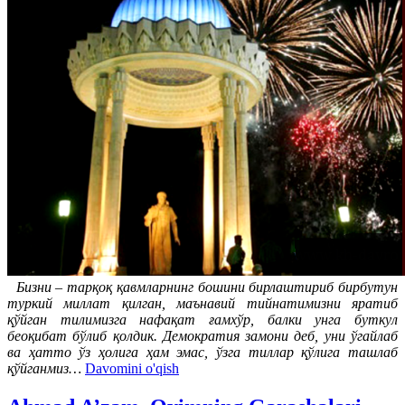
Бизни – тарқоқ қавмларнинг бошини бирлаштириб бирбутун
туркий миллат қилган, маънавий тийнатимизни яратиб
қўйган тилимизга нафақат ғамхўр, балки унга буткул
беоқибат бўлиб қолдик. Демократия замони деб, уни ўгайлаб
ва ҳатто ўз ҳолига ҳам эмас, ўзга тиллар қўлига ташлаб
қўйганмиз
…
Davomini o'qish