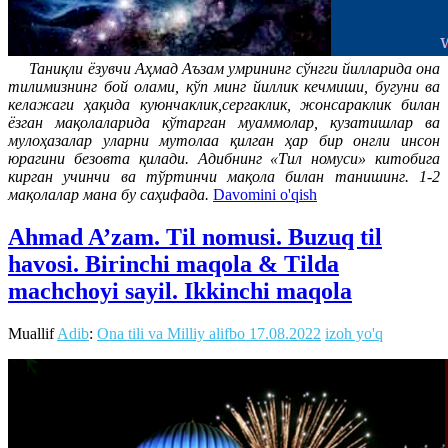
Таниқли ёзувчи Аҳмад Аъзам умрининг сўнгги йилларида она
тилимизнинг бой олами, кўп минг йиллик кечмиши, бугуни ва
келажаги ҳақида куюнчаклик,сергаклик, жонсараклик билан
ёзган мақолаларида кўтарган муаммолар, кузатишлар ва
мулоҳазалар уларни мутолаа қилган ҳар бир онгли инсон
юрагини безовта қилади. Адибнинг «Тил номуси» китобига
кирган учинчи ва тўртинчи мақола билан танишинг. 1-2
мақолалар мана бу саҳифада.
Davomini o'qish
Ahmad A’zam. Til nomusi. Buzuq til
havosi. Birinchi maqola & Tilda
machchoyi sayil. Ikkinchi maqola
Muallif
Adib
:
Ona tili va Milliy alifbo
17.08.2022
izoh yo'q