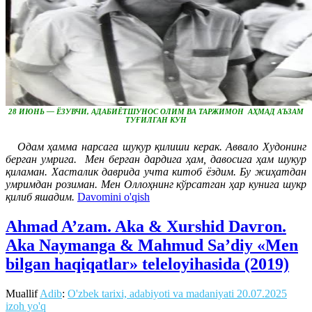
28 ИЮНЬ — ЁЗУВЧИ, АДАБИЁТШУНОС ОЛИМ ВА ТАРЖИМОН АҲМАД АЪЗАМ
ТУҒИЛГАН КУН
Одам ҳамма нарсага шукур қилиши керак. Аввало Худонинг
берган умрига. Мен берган дардига ҳам, давосига ҳам шукур
қиламан. Хасталик даврида учта китоб ёздим. Бу жиҳатдан
умримдан розиман. Мен Оллоҳнинг кўрсатган ҳар кунига шукр
қилиб яшадим.
Davomini o'qish
Ahmad A’zam. Aka & Xurshid Davron.
Aka Naymanga & Mahmud Sa’diy «Men
bilgan haqiqatlar» teleloyihasida (2019)
Muallif
Adib
:
O'zbek tarixi, adabiyoti va madaniyati
20.07.2025
izoh yo'q