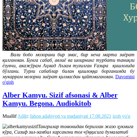
Вали бобо мозорини бир эмас, бир неча марта зиёрат
қилганман. Бунга сабаб, авлиё ва шоирнинг турбати таниқли
ёзувчи, акажўрам Аҳмад Аъзам туғилган Ғазира қишлоғида
бўлгани. Турли сабаблар билан қишлоққа борганимда бу
мукаррам мозорни зиёрат қилмасдан қайтмаганман.
Davomini
o'qish
Alber Kamyu. Sizif afsonasi & Alber
Kamyu. Begona. Audiokitob
Muallif
Adib
:
Jahon adabiyoti va madaniyati
17.08.2021
izoh yo'q
Тангрилар томонидан берилган жазо ҳукмига
кўра, Сизиф зил-замбил харсангни тоғ чўққисига думалатиб