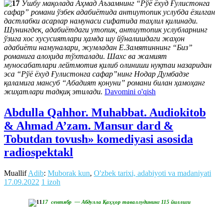
Ушбу мақолада Аҳмад Аъзамнинг “Рўё ёхуд Ғулистонга
сафар” романи ўзбек адабиётида антиутопик услубда ёзилган
дастлабки асарлар намунаси сифатида таҳлил қилинади.
Шунингдек, адабиётдаги утопик, антиутопик услубларнинг
ўзига хос хусусиятлари ҳамда шу йўналишдаги жаҳон
адабиёти намуналари, жумладан Е.Замятиннинг “Биз”
романига алоҳида тўхталади. Шахс ва жамият
муносабатлари лейтмотив қилиб олиниши нуқтаи назаридан
эса “Рўё ёхуд Ғулистонга сафар”нинг Нодар Думбадзе
қаламига мансуб “Абадият қонуни” романи билан ҳамоҳанг
жиҳатлари тадқиқ этилади.
Davomini o'qish
Abdulla Qahhor. Muhabbat. Audiokitob
& Ahmad A’zam. Mansur dard &
Tobutdan tovush» komediyasi asosida
radiospektakl
Muallif
Adib
:
Muborak kun
,
O'zbek tarixi, adabiyoti va madaniyati
17.09.2022
1 izoh
17 сентябр — Абдулла Қаҳҳор таваллудининг 115 йиллиги