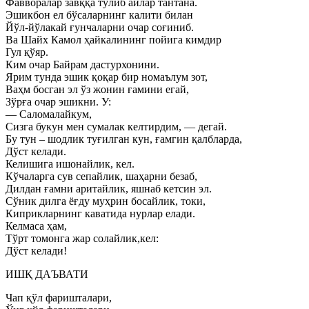
Фавворалар завққа тўлиб айлар тантана.
Эшикбон ел бўсаларнинг калити билан
Йўл-йўлакай ғунчаларни очар соғиниб.
Ва Шайх Камол ҳайкалининг пойига кимдир
Гул қўяр.
Ким очар Байрам дастурхонини.
Ярим тунда эшик қоқар бир номаълум зот,
Ваҳм босган эл ўз жонин ғамини егай,
Зўрға очар эшикни. У:
— Саломалайкум,
Сизга букун мен сумалак келтирдим, — дегай.
Бу тун – шодлик туғилган кун, ғамгин қалбларда,
Дўст келади.
Келишига ишонайлик, кел.
Кўчаларга сув сепайлик, шаҳарни безаб,
Дилдан ғамни аритайлик, яшнаб кетсин эл.
Сўник дилга ёғду муҳрин босайлик, токи,
Киприкларнинг каватида нурлар елади.
Келмаса ҳам,
Тўрт томонга жар солайлик,кел:
Дўст келади!
ИШҚ ДАЪВАТИ
Чап қўл фаришталари,