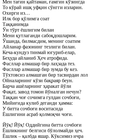
Мен тағин қайтаман, ғамгин кўзингда
То кўрай ишқ уфқин сўнгги изларин.
Охирги из…
Илк бор қўлимга соат
Таққанимда
Ўн тўрт ёшлигим билан
Мени қутлаганди сабоқдошларим.
Ўшанда, билмасдим, менинг соатим
Айланар фазонинг тезлиги билан.
Кеча-кундуз тинмай югуриб-елар,
Беҳуда айланиб Ҳеч атрофида.
Фасллар алмашар бир лаҳзада тез.
Фасллар алмашар бир зумда бу кез.
Тўхтовсиз алмашган бир тасвирдан лол
Ойналарнинг кўзи бақраяр беун.
Барча ашёларнинг ҳаракат йўли
Фақат, завод томон йўналган нечун?
Таққан чоғ сочимга гулдан сочбоғи,
Мийиғида кулиб деганди ҳамма:
У битта сочбоғи воситасида
Ёшлигини асраб қолмоқчи чоғи.
Йўқ! Йўқ! Оддийгина битта сочбоғи
Ёшликнинг белгиси бўлолмайди ҳеч.
Ёшлик – қалбда яшар. Кўксимиз ичра