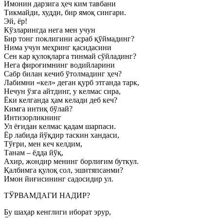
Имонин дарзига ҳеч ким тавбани
Тикмайди, худди, бир ямоқ сингари.
Эй, ёр!
Кўзларингда нега мен учун
Бир тонг поклигини асраб қўймадинг?
Нима учун меҳринг қасидасини
Сен кар қулоқларга тинмай сўйладинг?
Нега фироғимнинг водийларини
Сабр билан кечиб ўтолмадинг ҳеч?
Лабимни «кел» деган қурб этганда тарк,
Нечун ўзга айтдинг, у келмас сира,
Ёки келганда ҳам келади деб кеч?
Кимга интиқ бўлай?
Интизорликнинг
Ул ёғидан келмас қадам шарпаси.
Ёр лабида йўқдир таскин хандаси,
Тўғри, мен кеч келдим,
Танам – ёдда йўқ,
Ахир, жондир менинг борлиғим буткул.
Қалбимга қулоқ сол, эшитяпсанми?
Имон йиғисининг садосидир ул.
ТЎРВАМДАГИ НАДИР?
Бу шаҳар кенглиги иборат эрур,