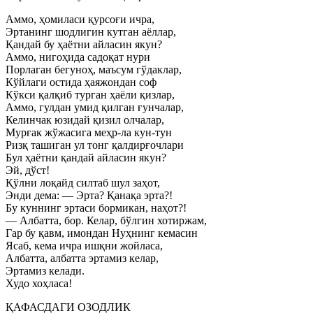
Аммо, ҳомиласи қурсоғи ичра,
Эртанинг шодлигин кутган аёллар,
Қандай бу ҳаётни айласин якун?
Аммо, нигоҳида садоқат нури
Порлаган бегуноҳ, маъсум гўдаклар,
Кўйлаги остида ҳаяжондан соф
Кўкси қалқиб турган ҳаёли қизлар,
Аммо, гулдан умид қилган ғунчалар,
Келинчак юзидай қизил олчалар,
Мурғак жўжасига меҳр-ла кун-тун
Ризқ ташиган ул тонг қалдирғочлари
Бул ҳаётни қандай айласин якун?
Эй, дўст!
Қўлни лоқайд силтаб шул заҳот,
Энди дема: — Эрта? Қанақа эрта?!
Бу куннинг эртаси бормикан, наҳот?!
— Албатта, бор. Келар, бўлгин хотиржам,
Гар бу қавм, имондан Нуҳнинг кемасин
Ясаб, кема ичра ишқни жойласа,
Албатта, албатта эртамиз келар,
Эртамиз келади.
Худо хоҳласа!
ҚАФАСДАГИ ОЗОДЛИК