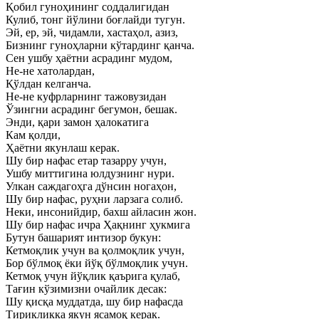
Қобил гуноҳининг соддалигидан
Кулиб, тонг йўлини боғлайди тугун.
Эй, ер, эй, чидамли, хастаҳол, азиз,
Бизнинг гуноҳларни кўтардинг қанча.
Сен ушбу ҳаётни асрадинг мудом,
Не-не хатолардан,
Қўлдан келганча.
Не-не куфрларнинг тажовузидан
Ўзингни асрадинг бегумон, бешак.
Энди, қари замон ҳалокатига
Кам қолди,
Ҳаётни якунлаш керак.
Шу бир нафас етар тазарру учун,
Ушбу миттигина юлдузнинг нури.
Улкан саждагоҳга дўнсин ногаҳон,
Шу бир нафас, руҳни ларзага солиб.
Неки, инсонийдир, бахш айласин жон.
Шу бир нафас ичра Ҳақнинг ҳукмига
Бутун башарият интизор букун:
Кетмоқлик учун ва қолмоқлик учун,
Бор бўлмоқ ёки йўқ бўлмоқлик учун.
Кетмоқ учун йўқлик қаърига қулаб,
Тағин кўзимизни очайлик десак:
Шу қисқа муддатда, шу бир нафасда
Тирикликка якун ясамоқ керак.