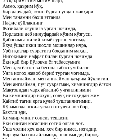
Ўз қаъримга кетмоғим шарт,
Аммо, қаърим йўқ,
Бир дарчадай, юзин бурган ундан жавҳари.
Мен танамни бахш этганда
Нафис кўйлакнинг
Жозибали оғушига урган чоғимда,
Порласин деб нилуфардай кўзим кўзгуси,
Қабоғимга нилий кимё сурган чоғимда.
Ёхуд ўшал икки шохли мошинлар ичра,
Урён қизлар сувратига боққаним маҳал,
Нигоҳимни нафрат билан бурган чоғимда
Ёки қай бир йўловчи ёт табассумига
Мен ҳам ёлғон ва бегона табассум билан
Унга ногоҳ жавоб бериб турган чоғимда.
Мен англайман, мен англайман қаърим йўқлигин,
Мен англайман, пуч сувратман, кимнингдир ёлғон
Мақтовидан чарх айланиб учганлигимни
Ва кимнингдир нохуш, совуқ нигоҳидан жим
Қайтиб тағин ерга қулаб тушганлигимни.
Кўчамизда эски-туски сотгувчи чол бор,
Бахтли эди,
Кимдир унинг сопсиз тешасин
Ёки синган косасини сотиб олган чоғ.
Ўша чолни ҳеч ким, ҳеч бир кимса, негадир,
Бир зум бахтли айламоққа шошмасди, бироқ.