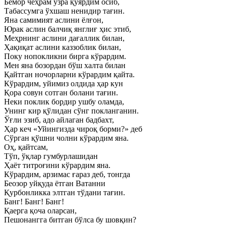
Бемор чеҳрам узра қўярдим осиб,
Табассумга ўхшаш ненидир тағин.
Яна самимият аслини ёлғон,
Юрак аслин балчиқ янглиғ ҳис этиб,
Меҳрнинг аслини дағаллик билан,
Ҳақиқат аслини каззоблик билан,
Поку нопокликни бирга кўрардим.
Мен яна бозордан бўш халта билан
Қайтган ночорларни кўрардим қайта.
Кўрардим, уйимиз олдида ҳар кун
Қора совун сотган болани тағин.
Неки поклик бордир ушбу оламда,
Унинг кир қўлидан сўнг покланганин.
Ўғли эзиб, адо айлаган бадбахт,
Ҳар кеч «Уйингизда чироқ борми?» деб
Сўрган қўшни чолни кўрардим яна.
Оҳ, қайтсам,
Тўп, ўқлар гумбурлашидан
Ҳаёт титроғини кўрардим яна.
Кўрардим, арзимас ғараз деб, тонгда
Беозор уйқуда ётган Ватанни
Қурбонликка элтган тўдани тағин.
Банг! Банг! Банг!
Қаерга қоча оларсан,
Пешонангга битган бўлса бу шовқин?