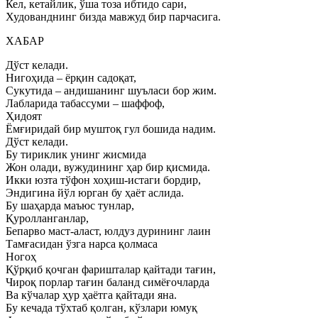
Кел, кетайлик, ўша тоза ибтидо сари,
Худованднинг бизда мавжуд бир парчасига.
ХАБАР
Дўст келади.
Нигоҳида – ёрқин садоқат,
Сукутида – андишанинг шуъласи бор жим.
Лабларида табассуми – шаффоф,
Ҳидоят
Ёмғиридай бир муштоқ гул бошида надим.
Дўст келади.
Бу тириклик унинг жисмида
Жон олади, вужудининг ҳар бир қисмида.
Икки юзта тўфон хоҳиш-истаги бордир,
Эндигина йўл юрган бу ҳаёт аслида.
Бу шаҳарда маъюс тунлар,
Қуролланганлар,
Бепарво маст-аласт, юлдуз дурининг лаин
Тамғасидан ўзга нарса қолмаса
Ногоҳ
Қўрқиб қочган фаришталар қайтади тағин,
Чироқ порлар тағин баланд симёғочларда
Ва кўчалар ҳур ҳаётга қайтади яна.
Бу кечада тўхтаб қолган, кўзлари юмуқ