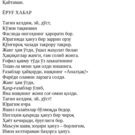
Қайтаман.
ЁРУF ХАБАР
Тағин келдим, эй, дўст,
Кўзим тақвимин
Фаслида нигоҳнинг ҳарорати бор.
Юрагимда ҳануз бир заррин орзу
Қўнғироқ чалади такрору такрор.
Жанг ҳам ўтди, ўшал жаҳолат билан
Ҳақиқатлар жанги, ғам солиб жонга.
Fофил қавму тўда ўз лаънатининг
Тоши-ла мени ҳам олди нишонга.
Fазаблар ҳайқирди, ишқнинг «Аналҳақ!»
Фарёди оламни ларзага солди.
Жанг ҳам ўтди,
Қаҳр-ғазаблар ўлиб,
Яна ишқнинг жони соғ-омон қолди.
Тағин келдим, эй, дўст!
Юрагим ичра
Яшил ғалаёнлар бўлмоқда бедор.
Нигоҳим қаърида ҳануз бир чироқ
Ҳаёт кечиради, ёруғлиги бор.
Маъсум шавқ зоҳири ҳануз – борлиғим,
Имон келтираман баҳорга ҳануз.