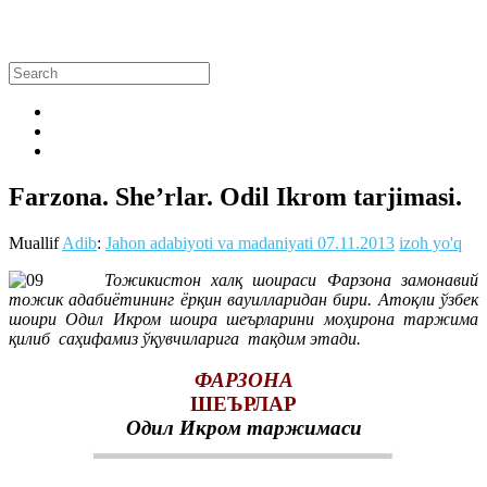
Farzona. She’rlar. Odil Ikrom tarjimasi.
Muallif
Adib
:
Jahon adabiyoti va madaniyati
07.11.2013
izoh yo'q
Тожикистон халқ шоираси Фарзона замонавий
тожик адабиётининг ёрқин вауилларидан бири. Атоқли ўзбек
шоири Одил Икром шоира шеърларини моҳирона таржима
қилиб саҳифамиз ўқувчиларига тақдим этади.
ФАРЗОНА
ШЕЪРЛАР
Одил Икром таржимаси