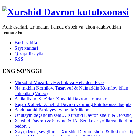
Adib asarlari, tarjimalari, hamda o'zbek va jahon adabiyotidan
namunalar
Bosh sahifa
Sayt xaritasi
Qiziqarli saytlar
RSS
ENG SO’NGGI
Mirzohid Muzaffar. Hechlik va Hellados. Esse
Najmiddin Komilov. Tasavvuf & Najmiddin Komilov bilan
suhbatlar (Video)
Attila Ilxan. She’rlar. Xurshid Davron tarjimalari
Rajab Xolbek. Xurshid Davron va uning kutubxonasi haqida
Abduhamid Pardayev. Yangi to’rtliklar
Unutayin degandim seni… Xurshid Davron she’ri & Qo’shiq
Xurshid Davron & Sarvara & IA. Sen kelar yo’llarga tikildim
bedor…
Xayr, dema, sevgilim… Xurshid Davron she’ri & Ikki qo’shiq