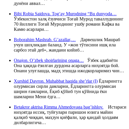
дунёни аввал…
Bibi Robia Saidova. Tog‘ay Murodning “Bu dunyoda…
Ўзбекистон халқ ёзувчиси Тоғай Мурод таваллудининг
70 йиллиги Тоғай Муроднинг ушбу романи Кафка ва
Камю асарлари…
Boborahim Mashrab. G’azallar,…
Дарвешлик Машраб
учун шоҳликдан баланд. У «жон тўтисини ишқ ила
сарбоз этай деб», жандани кийиб…
Onajon. O’zbek shoirlarining onaga…
Ўзбек адабиёти
Она ҳақида ёзилган дурдона асарларга ниҳоятда бой.
Онани улуғлашда, мадҳ этишда ижодкорларимиз чин…
Xurshid Davron. Muhabbat haqida she’rlar (I)
Ёдларингга
олурмисан сирли дамларни, Ёдларингга олурмисан
ширин ғамларни, Ёқиб қўйиб тун қўйнида ёки
шамларни Мени ёдга…
Betakror aktrisa Rimma Ahmedovaga bag’ishlov.
Истараси
ниҳоятда иссиқ, туйғулари паришон юзига майин
қалқиб чиққан, маҳзун қиёфали, ҳар қандай ҳолдаям
дилбарлигича…