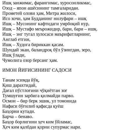
Ишқ занжимас, фарангимас, хуросонликмас,
Озод – япон ашёсининг тамғаларидан.
Прометей олови ҳам, Митра жилоси,
Исо хочи, ҳам Будданинг нилуфари – ишқ
Ишқ – Мусонинг кафтидаги умрбоқий нур,
Ишқ – Мустафо меърожидир, бари, бари – ишқ.
Ишқ – энг тугал хулосаси маърифатларнинг,
Англаб етгин,
Ишқ – Худога бириккан қасам.
Шундай экан, баландроқ бўл ўзингдан, зеро,
Ишқ ўлади,
Чумолига озор берсанг ҳам.
ИМОН ЙИFИСИНИНГ САДОСИ
Танам эсимда йўқ,
Қиш дарахтидай,
Дағал пўстлоғини чўқиётган зоғ
Тумшуғин зарбига қилмайди парво.
Осмон – бир берк эшик, ул томонида
Нафаси бўғилиб қафасда қуёш
Баҳорни кутади.
Барча – бенаво.
Баҳор борлигини ҳеч ким ўйламас,
Ҳеч ким қалбдан қорни супурмас нари.