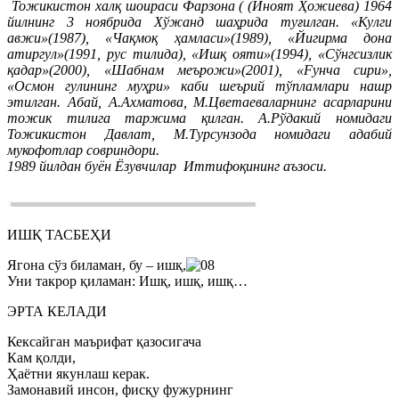
Тожикистон халқ шоираси Фарзона ( (Иноят Ҳожиева) 1964
йилнинг 3 ноябрида Хўжанд шаҳрида туғилган. «Кулги
авжи»(1987), «Чақмоқ ҳамласи»(1989), «Йигирма дона
атиргул»(1991, рус тилида), «Ишқ ояти»(1994), «Сўнгсизлик
қадар»(2000), «Шабнам меърожи»(2001), «Fунча сири»,
«Осмон гулининг муҳри» каби шеърий тўпламлари нашр
этилган. Абай, А.Ахматова, М.Цветаеваларнинг асарларини
тожик тилига таржима қилган. А.Рўдакий номидаги
Тожикистон Давлат, М.Турсунзода номидаги адабий
мукофотлар совриндори.
1989 йилдан буён Ёзувчилар Иттифоқининг аъзоси.
ИШҚ ТАСБЕҲИ
Ягона сўз биламан, бу – ишқ,
Уни такрор қиламан: Ишқ, ишқ, ишқ…
ЭРТА КЕЛАДИ
Кексайган маърифат қазосигача
Кам қолди,
Ҳаётни якунлаш керак.
Замонавий инсон, фисқу фужурнинг