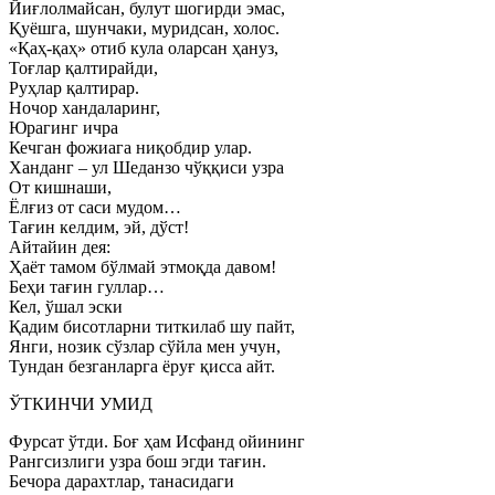
Йиғлолмайсан, булут шогирди эмас,
Қуёшга, шунчаки, муридсан, холос.
«Қаҳ-қаҳ» отиб кула оларсан ҳануз,
Тоғлар қалтирайди,
Руҳлар қалтирар.
Ночор хандаларинг,
Юрагинг ичра
Кечган фожиага ниқобдир улар.
Ханданг – ул Шеданзо чўққиси узра
От кишнаши,
Ёлғиз от саси мудом…
Тағин келдим, эй, дўст!
Айтайин дея:
Ҳаёт тамом бўлмай этмоқда давом!
Беҳи тағин гуллар…
Кел, ўшал эски
Қадим бисотларни титкилаб шу пайт,
Янги, нозик сўзлар сўйла мен учун,
Тундан безганларга ёруғ қисса айт.
ЎТКИНЧИ УМИД
Фурсат ўтди. Боғ ҳам Исфанд ойининг
Рангсизлиги узра бош эгди тағин.
Бечора дарахтлар, танасидаги