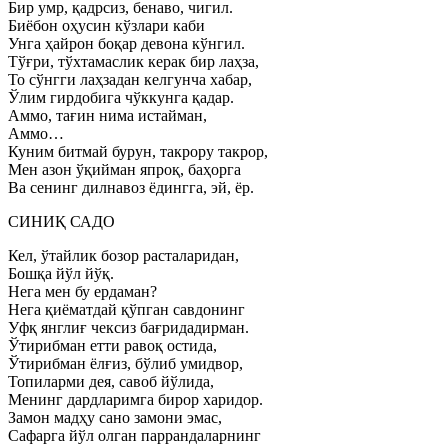
Бир умр, қадрсиз, бенаво, чигил.
Биёбон оҳусин кўзлари каби
Унга ҳайрон боқар девона кўнгил.
Тўғри, тўхтамаслик керак бир лаҳза,
То сўнгги лаҳзадан келгунча хабар,
Ўлим гирдобига чўккунга қадар.
Аммо, тағин нима истайман,
Аммо…
Куним битмай бурун, такрору такрор,
Мен азон ўқийман япроқ, баҳорга
Ва сенинг дилнавоз ёдингга, эй, ёр.
СИНИҚ САДО
Кел, ўтайлик бозор расталаридан,
Бошқа йўл йўқ.
Нега мен бу ердаман?
Нега қиёматдай қўпган савдонинг
Уфқ янглиғ чексиз бағридадирман.
Ўтирибман етти равоқ остида,
Ўтирибман ёлғиз, бўлиб умидвор,
Топиларми дея, савоб йўлида,
Менинг дардларимга бирор харидор.
Замон мадҳу сано замони эмас,
Сафарга йўл олган паррандаларнинг