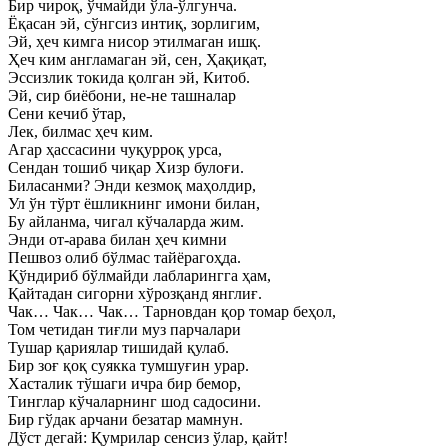
Бир чироқ, ўчмайди ўла-ўлгунча.
Ёқасан эй, сўнгсиз интиқ, зорлигим,
Эй, ҳеч кимга нисор этилмаган ишқ.
Ҳеч ким англамаган эй, сен, Ҳақиқат,
Эссизлик токида қолган эй, Китоб.
Эй, сир биёбони, не-не ташналар
Сени кечиб ўтар,
Лек, билмас ҳеч ким.
Агар ҳассасини чуқурроқ урса,
Сендан тошиб чиқар Хизр булоғи.
Биласанми? Энди кезмоқ маҳолдир,
Ул ўн тўрт ёшликнинг имони билан,
Бу айланма, чигал кўчаларда жим.
Энди от-арава билан ҳеч кимни
Пешвоз олиб бўлмас тайёрагоҳда.
Қўндириб бўлмайди лабларингга ҳам,
Қайтадан сигорни хўрозқанд янглиғ.
Чак… Чак… Чак… Тарновдан қор томар беҳол,
Том четидан тиғли муз парчалари
Тушар қариялар тишидай қулаб.
Бир зоғ қоқ суякка тумшуғин урар.
Хасталик тўшаги ичра бир бемор,
Тинглар кўчаларнинг шод садосини.
Бир гўдак арчани безатар мамнун.
Дўст дегай: Қумрилар сенсиз ўлар, қайт!