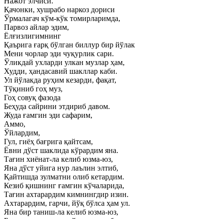
Нажот элчиси.
Қачонки, хушрабо наркоз дориси
Ўрмалагач кўм-кўк томирларимда,
Парвоз айлар эдим,
Ёлғизлигимнинг
Қаърига ғарқ бўлган биллур бир йўлак
Мени чорлар эди чуқурлик сари.
Ўликдай ухларди улкан музлар ҳам,
Худди, ҳандасавий шакллар каби.
Ул йўлакда руҳим кезарди, фақат,
Тўқиниб гоҳ муз,
Гоҳ совуқ фазода
Беҳуда сайрини этдириб давом.
Жуда ғамгин эди сафарим,
Аммо,
Ўйлардим,
Гул, гиёҳ бағрига қайтсам,
Ёвни дўст шаклида кўрардим яна.
Тағин хиёнат-ла келиб юзма-юз,
Яна дўст уйига нур лаълин элтиб,
Қайтишда зулматни олиб кетардим.
Кезиб қишнинг ғамгин кўчаларида,
Тағин ахтарардим кимнингдир изин.
Ахтарардим, гарчи, йўқ бўлса ҳам ул.
Яна бир таниш-ла келиб юзма-юз,