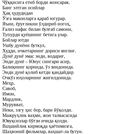
Чўққисига етиб борди жонсарак.
Банг элтган осийлар
Ҳақ ҳудудидан
Ўзга маконларга қараб югурар.
Яъни, ёруғликни ўлдириб ногоҳ,
Fализ нафас билан булғаб самони,
Тупурди қуёшнинг бетига улар.
Бойлар ютди
Ушбу дунёни буткул,
Худди, ичкетарнинг дориси янглиғ.
Дунё дунё эмас энди, водариғ,
Энди дунё – Юнус сингари асир,
Балиқнинг қорнида, ўз зиндонида.
Энди дунё қолиб кетди қандайдир
Очкўз юҳоларнинг жиғилдонида.
Меҳр,
Савоб,
Имон,
Мардлик,
Мурувват,
Неки, эзгу ҳис бор, бари йўқолди.
Мажруҳлик ваҳми, жон талвасасида
Ювуқсизлар бўғзи ичида қолди.
Ваҳшийлик кирмоқда ҳаётимизга,
Шаҳвоний фильмлар, ваҳшат-ла бутун.