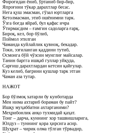
Фироғидан ёниб, ўртаниб бир-бир,
Япроғини тўкар дарахтлар бесас.
Нега қуш эмасман, гўзал юртларга
Кетолмасман, этиб ошёнимни тарк.
Ўзга боғда яйраб, бул қафас ичра
Ўтирмасдим – ғамгин садоларга ғарқ.
Бироқ, кел, бор бўлиб,
Поймол этилган
Чаманда куйлайлик қувноқ, бекадар.
Токи, эзғиланган қаддини тутиб,
Осмонга бўй чўзсин мунглиғ майсалар.
Танин баргга ишқаб гуллар уйқуда,
Сарғиш дарахтлардан кетсин қайғулар.
Куз келиб, бағрини қушлар тарк этган
Чаман аза тутар.
НАЖОТ
Бор бўлмоқ хатарли бу кунботарда
Мен нима ахтариб бораман бу пайт?
Ишқу муҳаббатни ахтарганими?
Меҳрибонлик анқо тухмидай қаҳат.
Тонг – дарча, куннинг хор ташвишларига,
Юлдуз – туннинг қора ҳирсига асир.
Шуҳрат – чирик олма тўлган тўрвадир,