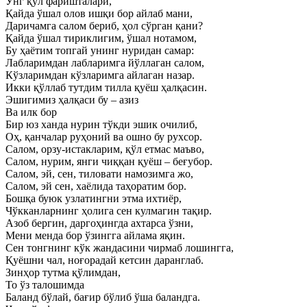
Ўнг қўл фаришталари,
Қайда ўшал олов ишқи бор айлаб мани,
Даричамга салом бериб, ҳол сўрган қани?
Қайда ўшал тириклигим, ўшал нотамом,
Бу ҳаётим топгай унинг нуридан самар:
Лабларимдан лабларимга йўллаган салом,
Кўзларимдан кўзларимга айлаган назар.
Икки қўллаб тутдим тилла қуёш ҳалқасин.
Эшигимиз ҳалқаси бу – азиз
Ва илк бор
Бир юз ханда нурин тўкди эшик очилиб,
Оҳ, қанчалар руҳоний ва ошно бу рухсор.
Салом, орзу-истакларим, қўл етмас маъво,
Салом, нурим, янги чиққан қуёш – беғубор.
Салом, эй, сен, тиловати намозимга жо,
Салом, эй сен, хаёлида таҳоратим бор.
Бошқа буюк узлатингни этма ихтиёр,
Чўкканларнинг ҳолига сен кулмагин тақир.
Азоб бергин, даргоҳингда ахтарса ўзни,
Мени менда бор ўзингга айлама яқин.
Сен тонгнинг кўк жандасини чирмаб лошингга,
Қуёшни чал, ноғорадай кетсин даранглаб.
Зинҳор тутма қўлимдан,
То ўз талошимда
Баланд бўлай, бағир бўлиб ўша баландга.