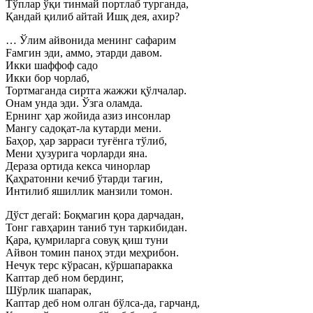
Тўплар ўқи тинмай портлаб турганда,
Қандай қилиб айтай Ишқ дея, ахир?
… Ўлим айвонида менинг сафарим
Fамгин эди, аммо, этарди давом.
Икки шаффоф садо
Икки бор чорлаб,
Тортмаганда сиртга жажжи қўлчалар.
Онам унда эди. Ўзга оламда.
Ернинг ҳар жойида азиз инсонлар
Мангу садоқат-ла кутарди мени.
Баҳор, ҳар зарраси туғёнга тўлиб,
Мени ҳузурига чорларди яна.
Дераза ортида кекса чинорлар
Қаҳратонни кечиб ўтарди тағин,
Интилиб яшиллик манзили томон.
Дўст дегай: Боқмагин қора дарчадан,
Тонг гавҳарин таниб тун таркибидан.
Қара, қумриларга совуқ қиш туни
Айвон томин паноҳ этди меҳрибон.
Нечук терс кўрасан, кўршапаракка
Каптар деб ном бердинг,
Шўрлик шапарак,
Каптар деб ном олган бўлса-да, гарчанд,