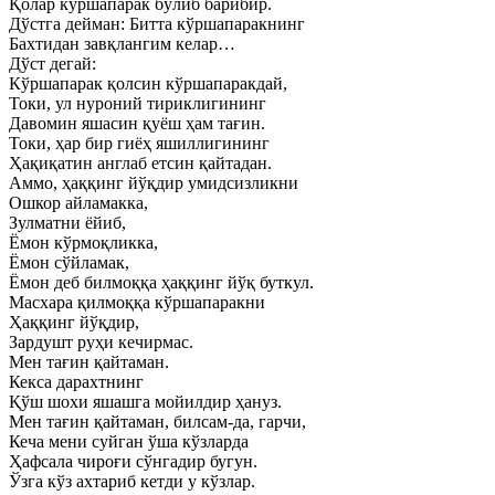
Қолар кўршапарак бўлиб барибир.
Дўстга дейман: Битта кўршапаракнинг
Бахтидан завқлангим келар…
Дўст дегай:
Кўршапарак қолсин кўршапаракдай,
Токи, ул нуроний тириклигининг
Давомин яшасин қуёш ҳам тағин.
Токи, ҳар бир гиёҳ яшиллигининг
Ҳақиқатин англаб етсин қайтадан.
Аммо, ҳаққинг йўқдир умидсизликни
Ошкор айламакка,
Зулматни ёйиб,
Ёмон кўрмоқликка,
Ёмон сўйламак,
Ёмон деб билмоққа ҳаққинг йўқ буткул.
Масхара қилмоққа кўршапаракни
Ҳаққинг йўқдир,
Зардушт руҳи кечирмас.
Мен тағин қайтаман.
Кекса дарахтнинг
Қўш шохи яшашга мойилдир ҳануз.
Мен тағин қайтаман, билсам-да, гарчи,
Кеча мени суйган ўша кўзларда
Ҳафсала чироғи сўнгадир бугун.
Ўзга кўз ахтариб кетди у кўзлар.