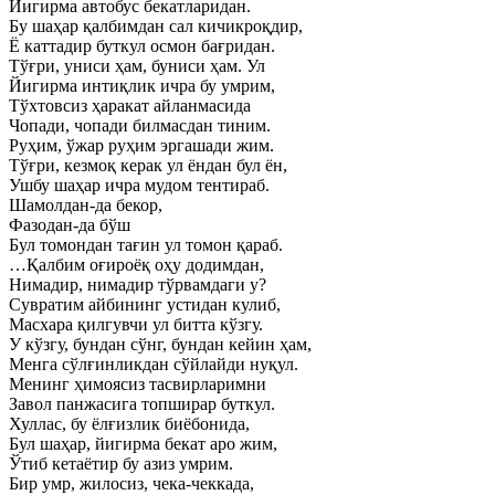
Йигирма автобус бекатларидан.
Бу шаҳар қалбимдан сал кичикроқдир,
Ё каттадир буткул осмон бағридан.
Тўғри, униси ҳам, буниси ҳам. Ул
Йигирма интиқлик ичра бу умрим,
Тўхтовсиз ҳаракат айланмасида
Чопади, чопади билмасдан тиним.
Руҳим, ўжар руҳим эргашади жим.
Тўғри, кезмоқ керак ул ёндан бул ён,
Ушбу шаҳар ичра мудом тентираб.
Шамолдан-да бекор,
Фазодан-да бўш
Бул томондан тағин ул томон қараб.
…Қалбим оғироёқ оҳу додимдан,
Нимадир, нимадир тўрвамдаги у?
Сувратим айбининг устидан кулиб,
Масхара қилгувчи ул битта кўзгу.
У кўзгу, бундан сўнг, бундан кейин ҳам,
Менга сўлғинликдан сўйлайди нуқул.
Менинг ҳимоясиз тасвирларимни
Завол панжасига топширар буткул.
Хуллас, бу ёлғизлик биёбонида,
Бул шаҳар, йигирма бекат аро жим,
Ўтиб кетаётир бу азиз умрим.
Бир умр, жилосиз, чека-чеккада,