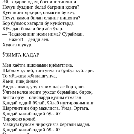
Эй, заҳарли одам, боғнинг тинчини
Нечун буздинг, белаб бағрини қонга?
Қуёшнинг ярқироқ олмасин бу кез,
Нечун камон билан олдинг нишонга?
Бор бўлмоқ хатарли бу кунботарда
Кўчадан болали бир аёл ўтар.
— Чақалоқнинг исми нима? Сўрайман,
— Нажот! – дейди аёл.
Худога шукур.
ЎЗИМГА ҚАДАР
Мен ҳаётга ишонаман қиёматгача,
Шабнам қуриб, тингунча то булбул куйлари.
То мўъжиза жўнлашгунча,
Яъни, ишқ билан
Видолашмоқ учун ярим нафас бор ҳали.
Ўлгим келса менга рухсат бермайди, бироқ,
Битта орзу – олисларда қўлим етмаган.
Қандай оддий бўлай, ўйлаб иштирокимнинг
Шартлигини бир мажлисга. Ўнда. Эртага.
Қандай қилиб оддий бўлай?
Чироқсиз қолиб,
Маҳкум бўлсам чироқсизга бергали мадад.
Қандай қилиб оддий бўлай?