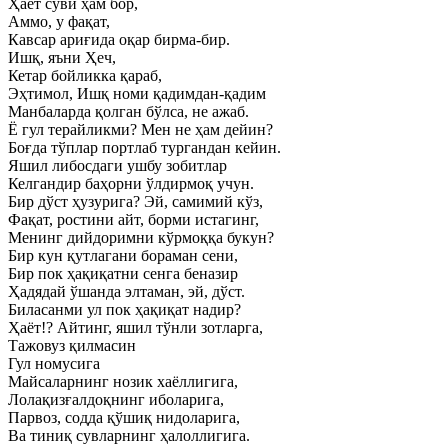
Ҳаёт суви ҳам бор,
Аммо, у фақат,
Кавсар ариғида оқар бирма-бир.
Ишқ, яъни Ҳеч,
Кетар бойликка қараб,
Эҳтимол, Ишқ номи қадимдан-қадим
Манбаларда қолган бўлса, не ажаб.
Ё гул терайликми? Мен не ҳам дейин?
Боғда тўплар портлаб тургандан кейин.
Яшил либосдаги ушбу зобитлар
Келгандир баҳорни ўлдирмоқ учун.
Бир дўст ҳузурига? Эй, самимий кўз,
Фақат, ростини айт, борми истагинг,
Менинг дийдоримни кўрмоққа букун?
Бир кун қутлагани бораман сени,
Бир пок ҳақиқатни сенга беназир
Ҳадядай ўшанда элтаман, эй, дўст.
Биласанми ул пок ҳақиқат надир?
Ҳаёт!? Айтинг, яшил тўнли зотларга,
Тажовуз қилмасин
Гул номусига
Майсаларнинг нозик хаёллигига,
Лолақизғалдоқнинг иболарига,
Парвоз, содда қўшиқ нидоларига,
Ва тиниқ сувларнинг ҳалоллигига.