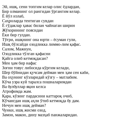
Эй, ишқ, сени топгим келар олис ёдлардан,
Бир олманинг ол рангидан ўргангим келар.
Ё йўл излаб,
Саҳроларда тентиган сувдан
Ё гўдаклар ҳавас билан чайнаган ширин
Жўхорининг поясидан
Ёки бир гулдан.
Тўғри, ишқнинг она юрти – ёсуман гули,
Ишқ бўлсайди озодликка лиммо-лим қафас.
Салом, Мажнун,
Озодликка тўлган қафасни
Қайга олиб кетмоқдасан?
Мен ҳам бир нафас
Зоғни товус либосида кўргим келади,
Шер бўйнидан қучсам дейман мен ҳам сен каби,
Ва оҳунинг кўзларидай кўзгу – матлабим.
Кўча узра куй таралса пошналаримдан
Ва булбуллар яқин келса
Атрофимда жам.
Қара, кўзинг пардасини каттароқ очиб,
Кўчангдан ишқ аҳли ўтиб кетмоқда бу дам.
Нечун мен ишқ дейман?
Чунки, ишқ жисми озод,
Замон, макон, дину мазҳаб панжаларидан.