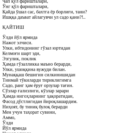
Чап қўл фаришталари,
Ўнг қўл фаришталари,
Қайда ўшал сас, бахтга ёр борлиғи, тани?
Ишққа даъват айлагувчи ул садо қани?!..
ҚАЙТИШ
Ўлди йўл ярмида
Нажот элчиси.
Улки, ибтидонинг гўзал юртидан
Келмоғи шарт эди,
Эзгулик, поклик
Ҳамда гўзалликка маъно берарди,
Улки, ушоққина вужуди билан.
Мунаққаш бешигин силкинишидан
Тинмай тўкиларди тириклигимга
Садо, ранг ҳам ёруғ орзулар тағин.
Сўзлар ғализлиги, кўзлар зарари
Ҳамда нигоҳларнинг ҳақоратидан,
Фасод дўстлигидан йироқлашардим.
Ниҳоят, бу тиниқ булоқ берарди
Мен учун таҳорат сувини,
Аммо,
Ўлди
Йўл ярмида