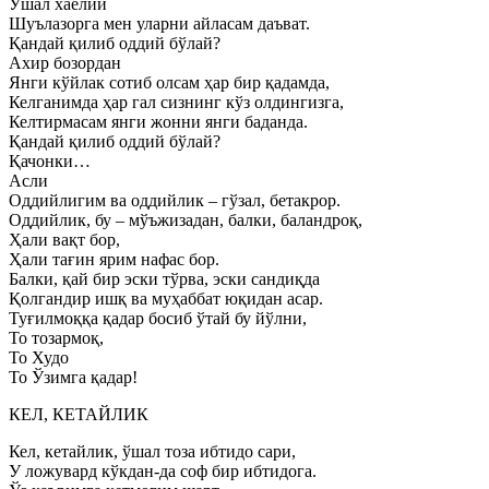
Ўшал хаёлий
Шуълазорга мен уларни айласам даъват.
Қандай қилиб оддий бўлай?
Ахир бозордан
Янги кўйлак сотиб олсам ҳар бир қадамда,
Келганимда ҳар гал сизнинг кўз олдингизга,
Келтирмасам янги жонни янги баданда.
Қандай қилиб оддий бўлай?
Қачонки…
Асли
Оддийлигим ва оддийлик – гўзал, бетакрор.
Оддийлик, бу – мўъжизадан, балки, баландроқ,
Ҳали вақт бор,
Ҳали тағин ярим нафас бор.
Балки, қай бир эски тўрва, эски сандиқда
Қолгандир ишқ ва муҳаббат юқидан асар.
Туғилмоққа қадар босиб ўтай бу йўлни,
То тозармоқ,
То Худо
То Ўзимга қадар!
КЕЛ, КЕТАЙЛИК
Кел, кетайлик, ўшал тоза ибтидо сари,
У ложувард кўкдан-да соф бир ибтидога.