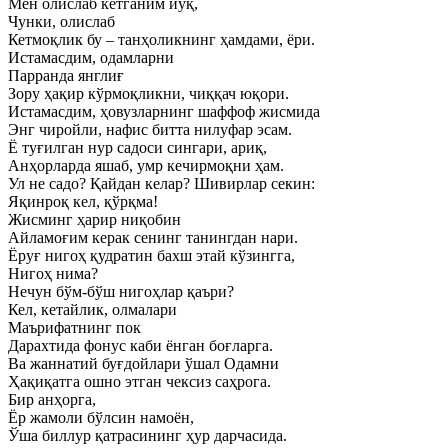
Мен олислаб кетганим йўқ,
Чунки, олислаб
Кетмоқлик бу – танҳоликнинг ҳамдами, ёри.
Истамасдим, одамларни
Парранда янглиғ
Зору ҳақир кўрмоқликни, чиққач юқори.
Истамасдим, ҳовузларнинг шаффоф жисмида
Энг чиройли, нафис битта нилуфар эсам.
Ё туғилган нур садоси сингари, ариқ,
Анҳорларда яшаб, умр кечирмоқни ҳам.
Ул не садо? Қайдан келар? Шивирлар секин:
Яқинроқ кел, қўрқма!
Жисминг ҳарир ниқобин
Айламоғим керак сенинг танингдан нари.
Ёруғ нигоҳ қудратин бахш этай кўзингга,
Нигоҳ нима?
Нечун бўм-бўш нигоҳлар қаъри?
Кел, кетайлик, олмалари
Маърифатнинг пок
Дарахтида фонус каби ёнган боғларга.
Ва жаннатий буғдойлари ўшал Одамни
Ҳақиқатга ошно этган чексиз саҳрога.
Бир анҳорга,
Ёр жамоли бўлсин намоён,
Ўша биллур қатрасининг ҳур дарчасида.