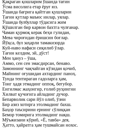
Қақраган қошларим ўшанда тағин
Ўсма висолига етар ёруғ юз.
Ўшанда бағрига қайтган қушларин
Тағин қутлар маъюс инлар, уялар.
Ўшанда булбуллар тўдасига жим
Қўшилган бир карвон бахтга чулғанар.
Чаман қурмоқ керак беҳи гулидан,
Мева чироғидан ёришсин боғлар.
Йўқса, бул заҳарли тамакизорда
Куй-наво нафаси сиқилиб ўлар.
Тағин келдим, эй, дўст!
Мен ҳануз – ўша,
Аммо, сен сен эмасдирсан, бенаво.
Замоннинг чақчайган кўзидан қочиб,
Майнинг оғушидан ахтардинг паноҳ.
Тунда тентираган гадоларга ҳам,
Тонг ҳадя этмадинг оппоқ, беғубор.
Енгилмас жаҳонгир, ғолиб руҳингни
Хилват қучоғига айладинг дучор.
Бепарволик сари йўл олиб, ўзни
Бир азиз хотирга этолмадинг бахш.
Баҳор таъсирини ернинг сўлиққан
Бемор томирига этолмадинг нақш.
Мўъжизани кўриб, «Ё, тавба» дея,
Ҳатто, ҳайратга ҳам тушмайсан нохос.