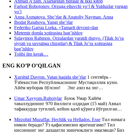
Ahmad A’zam. Asarlaridan fiqralar & Ikki kitob
Farhod Bobojonov. Orzuga eltuvchi yo‘l & Yulduzlar yurgan
yo`l
Anna Axmatova. She’rlar & Anatoliy Nayman. Anna
Ibodat Rajabova. Yangi she’rlar
Federiko Garsia Lorka. «Tamarit devoni»dan
Mirtemir domla xotirasiga bag’ishlov
Sulaymon Rahmon. Orzulardan yaratdi dunyo. (Tilak Jo’ra
siyrati va suvratiga chizgilar) & Tilak Jo’ra xotirasiga
bag’ishlov
Tolibi ilm kerak…
ENG KO’P O’QILGAN
Xurshid Davron. Vatan haqida she’rlar
1 сентябрь -
Ўзбекистон Республикасининг Мустақиллик куни.
Айём муборак бўлсин! Энг азиз ва энг…
Umar Xayyom.Ruboiylar
Буюк Умар Хайём
таваллудининг 970 йиллиги олдидан (15 май) Аввал
тафаккурда туғилиб, кейин қалб қўрига йўғрилган…
Mirzohid Muzaffar. Hechlik va Hellados. Esse
Тил нимага
имкон беради? Ўз қафасимизни яратишгами? Тил
инсоннинг энг даҳшатли эринчоқлиги эмасмиди? Биз