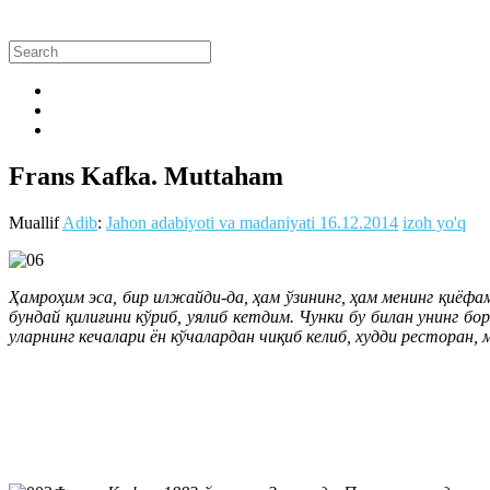
Frans Kafka. Muttaham
Muallif
Adib
:
Jahon adabiyoti va madaniyati
16.12.2014
izoh yo'q
Ҳамроҳим эса, бир илжайди-да, ҳам ўзининг, ҳам менинг қиёфа
бундай қилиғини кўриб, уялиб кетдим. Чунки бу билан унинг б
уларнинг кечалари ён кўчалардан чиқиб келиб, худди ресторан