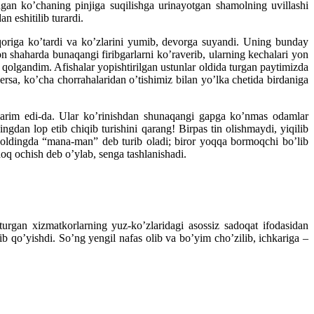
an ko’chaning pinjiga suqilishga urinayotgan shamolning uvillashi
 eshitilib turardi.
qoriga ko’tardi va ko’zlarini yumib, devorga suyandi. Uning bunday
n shaharda bunaqangi firibgarlarni ko’raverib, ularning kechalari yon
olgandim. Afishalar yopishtirilgan ustunlar oldida turgan paytimizda
ersa, ko’cha chorrahalaridan o’tishimiz bilan yo’lka chetida birdaniga
nlarim edi-da. Ular ko’rinishdan shunaqangi gapga ko’nmas odamlar
ngdan lop etib chiqib turishini qarang! Birpas tin olishmaydi, yiqilib
 oldingda “mana-man” deb turib oladi; biror yoqqa bormoqchi bo’lib
oq ochish deb o’ylab, senga tashlanishadi.
gan xizmatkorlarning yuz-ko’zlaridagi asossiz sadoqat ifodasidan
b qo’yishdi. So’ng yengil nafas olib va bo’yim cho’zilib, ichkariga –