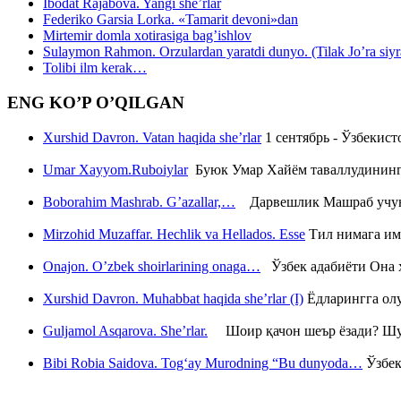
Ibodat Rajabova. Yangi she’rlar
Federiko Garsia Lorka. «Tamarit devoni»dan
Mirtemir domla xotirasiga bag’ishlov
Sulaymon Rahmon. Orzulardan yaratdi dunyo. (Tilak Jo’ra siyrati
Tolibi ilm kerak…
ENG KO’P O’QILGAN
Xurshid Davron. Vatan haqida she’rlar
1 сентябрь - Ўзбекис
Umar Xayyom.Ruboiylar
Буюк Умар Хайём таваллудининг 
Boborahim Mashrab. G’azallar,…
Дарвешлик Машраб учун ш
Mirzohid Muzaffar. Hechlik va Hellados. Esse
Тил нимага им
Onajon. O’zbek shoirlarining onaga…
Ўзбек адабиёти Она ҳ
Xurshid Davron. Muhabbat haqida she’rlar (I)
Ёдларингга ол
Guljamol Asqarova. She’rlar.
Шоир қачон шеър ёзади? Шу с
Bibi Robia Saidova. Tog‘ay Murodning “Bu dunyoda…
Ўзбек