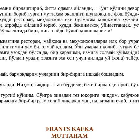
фамни бирлаштириб, битта одамга айланди, — ўнг қўлини девор
 унинг бориб турган муттаҳам эканлиги шундоққина фош бўлди-
 худди ресторан, меҳмонхона ёки бўлмасам қовоқхона хўжай
 атрофда айланиб юриб, худди бекинмачоқ ўйнаётгандек, уст
йўлка четида бирданига пайдо бўлиб қолишлари-чи!
ъжазгина ресторан, майхона ва меҳмонхоналарда илк бор учра
ганлигимни ҳам билолмай қолдим. Ўзи улардан қочиб, тутқич б
мга узоқдан бўлса-да, бир қарадими, измига солмай қўймайди!
нг, йўлдан уради; эвазига эса сен учун дилида уй (хона) тайёр
рмай, бармоқларим учларини бир-бирига ишқай бошладим.
утарди. Ниҳоят, тақдирга тан бердими, бети бирдан қизариб, бўз
уртиб қўйдим. Сўнгра зинадан тез юқорига чиқдим, қабулхона
арчасига бир-бир разм солиб чиқарканман, пальтомни ечиб, эти
FRANTS KAFKA
MUTTAHAM