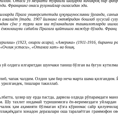
лган. Отаси ўз меҳнати туфайли шаҳарда кичикроқ бир фабрик
тди. Францнинг онаси руҳонийлар оиласидан эди.
илларда Прага университетида ҳуқуқшуносликни ўрганди, санъа
а амалиёт ўтади. 1907 йилнинг октябридан бошлаб хусусий с
ндан сўнг у турли кам иш тўланадиган ташкилотларда ишлаган
инг ёмонлашуви сабабли Прагага қайтишга мажбур бўлади. Фран
урилиш» (1923, охирги асари), «Америка» (1911-1916, биринчи ро
, «Очлик устаси», «Отамга хат» ва бошқ.
а уй олдига илгаритдан шунчаки таниш бўлган ва бугун кутилма
б, чапак чалдим. Олдин ҳам бир неча марта шама қилгандим. Й
 урилгандек, тишлари такиллаб.
Албатта, ҳозир шу ерда пастда, дарвоза олдида рўпарамдаги ма
им. Шу тахлит индамай туришимизга ён-веримиздаги уйлардан т
нчалик ҳам аҳамияти бўлмаган кўзга кўринмас сайр қилувчил
ақаёқдаги хонадон деразалари оша таралаётган граммофон ово