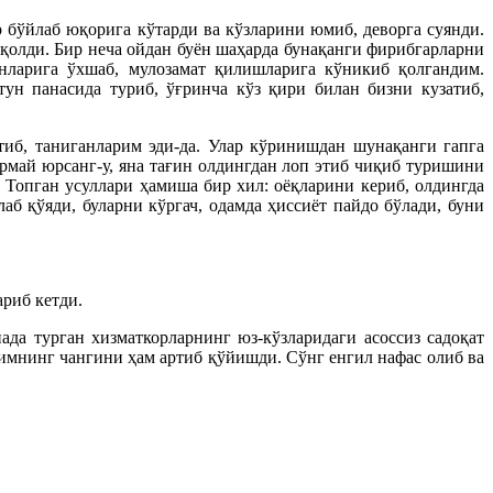
 бўйлаб юқорига кўтарди ва кўзларини юмиб, деворга суянди.
қолди. Бир неча ойдан буён шаҳарда бунақанги фирибгарларни
инларига ўхшаб, мулозамат қилишларига кўникиб қолгандим.
ун панасида туриб, ўғринча кўз қири билан бизни кузатиб,
тиб, таниганларим эди-да. Улар кўринишдан шунақанги гапга
ермай юрсанг-у, яна тағин олдингдан лоп этиб чиқиб туришини
 Топган усуллари ҳамиша бир хил: оёқларини кериб, олдингда
лаб қўяди, буларни кўргач, одамда ҳиссиёт пайдо бўлади, буни
ариб кетди.
да турган хизматкорларнинг юз-кўзларидаги асоссиз садоқат
гимнинг чангини ҳам артиб қўйишди. Сўнг енгил нафас олиб ва