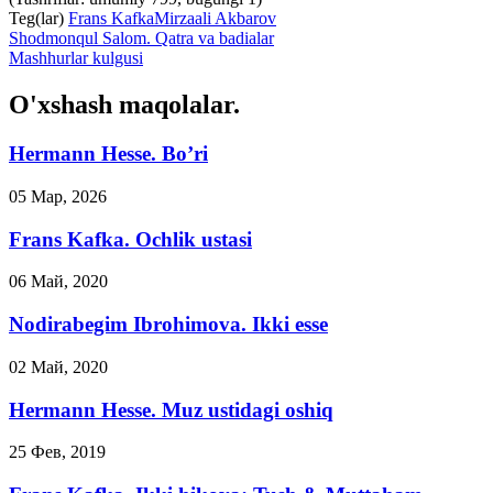
Teg(lar)
Frans Kafka
Mirzaali Akbarov
Shodmonqul Salom. Qatra va badialar
Mashhurlar kulgusi
O'xshash maqolalar.
Hermann Hesse. Bo’ri
05 Мар, 2026
Frans Kafka. Ochlik ustasi
06 Май, 2020
Nodirabegim Ibrohimova. Ikki esse
02 Май, 2020
Hermann Hesse. Muz ustidagi oshiq
25 Фев, 2019