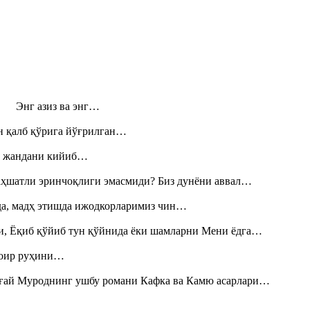
н! Энг азиз ва энг…
н қалб қўрига йўғрилган…
», жандани кийиб…
аҳшатли эринчоқлиги эмасмиди? Биз дунёни аввал…
шда, мадҳ этишда ижодкорларимиз чин…
и, Ёқиб қўйиб тун қўйнида ёки шамларни Мени ёдга…
шоир руҳини…
Тоғай Муроднинг ушбу романи Кафка ва Камю асарлари…