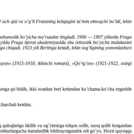
uch qizi va o’g’li Fransning kelajagini ta’min etmoqchi bo’ldi, lekin
nshunoslik bo’yicha ma’ruzalar tingladi. 1906 — 1907 yillarda Praga
yilda Praga tijorat akademiyasida shu ixtisoslik bo’yicha malakasini
ga chiqadi. 1923 yili Berlinga ketadi, lekin sog’ligining yomonlashuvi
arayon» (1915-1918, ikkinchi romani), «Qo’rg’on» (1921-1922, oxirgi
enga qo’shilib, ikki soatdan beri ketimdan ko’chama-ko’cha ergashib
 charchab ketdim.
 quloqlariga tikilib va og’zimizga tolqon solib, uzoq qolib ketgandan
 yulduzlargacha hamdardlik bildirayotgandek edi go’yo. Hozir qayoqqa