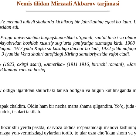
Nemis tilidan Mirzaali Akbarov tarjimasi
’z mehnati tufayli shaharda kichikroq bir fabrikaning egasi bo’lgan. U 
asidan edi.
Praga universitetida huquqshunoslikni o’rgandi, san’at tarixi va olmo
oktyabridan boshlab xususiy sug’urta jamiyatiga xizmatga kirdi. 1908 
hlagan. 1917 yilda Kafka sil kasaliga duchor bo’ladi, 1922 yilda nafaqa
 iyunida Vena shahri atrofidagi Kirling sanatoriyasida vafot etadi.
sh» (1923, oxirgi asari), «Amerika» (1911-1916, birinchi romani), «J
 «Otamga xat» va boshq.
uy oldiga ilgaritdan shunchaki tanish bo’lgan va bugun kutilmaganda m
hapak chaldim. Oldin ham bir necha marta shama qilgandim. Yo’q, juda
ek, tishlari takillab.
 hozir shu yerda pastda, darvoza oldida ro’paramdagi manovi kishining
himizga yon-verimizdagi uylardan tortib, to ular uzra cho’kkan shom va