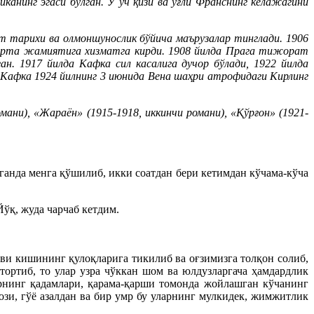
анинг эгаси бўлган. У уч қизи ва ўғли Франснинг келажагини
т тарихи ва олмоншунослик бўйича маърузалар тинглади. 1906
уғурта жамиятига хизматга кирди. 1908 йилда Прага тижорат
. 1917 йилда Кафка сил касалига дучор бўлади, 1922 йилда
ц Кафка 1924 йилнинг 3 июнида Вена шаҳри атрофидаги Кирлинг
мани), «Жараён» (1915-1918, иккинчи романи), «Қўрғон» (1921-
ганда менга қўшилиб, икки соатдан бери кетимдан кўчама-кўча
ўқ, жуда чарчаб кетдим.
нови кишининг қулоқларига тикилиб ва оғзимизга толқон солиб,
ортиб, то улар узра чўккан шом ва юлдузларгача ҳамдардлик
арнинг қадамлари, қарама-қарши томонда жойлашган кўчанинг
зи, гўё азалдан ва бир умр бу уларнинг мулкидек, жимжитлик