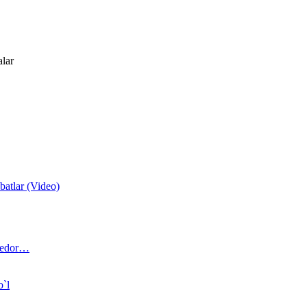
alar
atlar (Video)
 bedor…
o`l