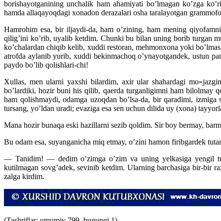
borishayotganining unchalik ham ahamiyati bo’lmagan ko’zga ko’ri
hamda allaqayoqdagi xonadon derazalari osha taralayotgan grammofon ov
Hamrohim esa, bir iljaydi-da, ham o’zining, ham mening qiyofamni 
qilig’ini ko’rib, uyalib ketdim. Chunki bu bilan uning borib turgan 
ko’chalardan chiqib kelib, xuddi restoran, mehmonxona yoki bo’lmasa
atrofda aylanib yurib, xuddi bekinmachoq o’ynayotgandek, ustun panasi
paydo bo’lib qolishlari-chi!
Xullas, men ularni yaxshi bilardim, axir ular shahardagi mo»jazg
bo’lardiki, hozir buni his qilib, qaerda turganligimni ham bilolmay q
ham qolishmaydi, odamga uzoqdan bo’lsa-da, bir qaradimi, izmiga s
tursang, yo’ldan uradi; evaziga esa sen uchun dilida uy (xona) tayyor
Mana hozir bunaqa eski hazillarni sezib qoldim. Sir boy bermay, barm
Bu odam esa, suyanganicha miq etmay, o’zini hamon firibgardek tutardi.
— Tanidim! — dedim o’zimga o’zim va uning yelkasiga yengil turt
kutilmagan sovg’adek, sevinib ketdim. Ularning barchasiga bir-bir ra
zalga kirdim.
(Tashriflar: umumiy 799, bugungi 1)