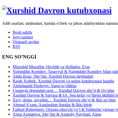
Adib asarlari, tarjimalari, hamda o'zbek va jahon adabiyotidan namun
Bosh sahifa
Sayt xaritasi
Qiziqarli saytlar
RSS
ENG SO’NGGI
Mirzohid Muzaffar. Hechlik va Hellados. Esse
Najmiddin Komilov. Tasavvuf & Najmiddin Komilov bilan suhb
Attila Ilxan. She’rlar. Xurshid Davron tarjimalari
Rajab Xolbek. Xurshid Davron va uning kutubxonasi haqida
Abduhamid Pardayev. Yangi to’rtliklar
Unutayin degandim seni… Xurshid Davron she’ri & Qo’shiq
Xurshid Davron & Sarvara & IA. Sen kelar yo’llarga tikildim
Xayr, dema, sevgilim… Xurshid Davron she’ri & Ikki qo’shiq
Ahmad A’zam. Asarlaridan fiqralar & Ikki kitob
Farhod Bobojonov. Orzuga eltuvchi yo‘l & Yulduzlar yurgan y
Anna Axmatova. She’rlar & Anatoliy Nayman. Anna