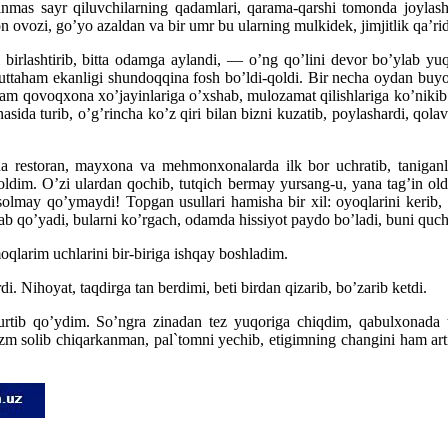
nmas sayr qiluvchilarning qadamlari, qarama-qarshi tomonda joylashg
ozi, go’yo azaldan va bir umr bu ularning mulkidek, jimjitlik qa’ridan
birlashtirib, bitta odamga aylandi, — o’ng qo’lini devor bo’ylab yu
muttaham ekanligi shundoqqina fosh bo’ldi-qoldi. Bir necha oydan buyo
m qovoqxona xo’jayinlariga o’xshab, mulozamat qilishlariga ko’nikib q
da turib, o’g’rincha ko’z qiri bilan bizni kuzatib, poylashardi, qolav
ina restoran, mayxona va mehmonxonalarda ilk bor uchratib, taniga
oldim. O’zi ulardan qochib, tutqich bermay yursang-u, yana tag’in oldi
olmay qo’ymaydi! Topgan usullari hamisha bir xil: oyoqlarini kerib,
lab qo’yadi, bularni ko’rgach, odamda hissiyot paydo bo’ladi, buni quch
oqlarim uchlarini bir-biriga ishqay boshladim.
 Nihoyat, taqdirga tan berdimi, beti birdan qizarib, bo’zarib ketdi.
ib qo’ydim. So’ngra zinadan tez yuqoriga chiqdim, qabulxonada tur
zm solib chiqarkanman, pal`tomni yechib, etigimning changini ham arti