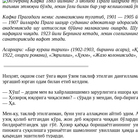
Франц Кафка 1883 йилнинг 3 июлида Прага шаҳрида туғи
таъмин этмоқчи бўлди, лекин ўғли билан бир умр келишолмай ў
Кафка Прагадаги немис гимназиясини тугатиб, 1901 — 1905 й
— 1907 йилларда Прага шаҳар судининг адвокатлар идорасид
академиясида шу ихтисослик бўйича малакасини оширди. Шу
нафақага чиқади. 1923 йили Берлинга кетади, лекин соғлигин
санаториясида вафот этади.
Асарлари: «Бир кураш тарихи» (1902-1903, биринчи асари), «Қ
1922, охирги романи), «Эврилиш», «Ҳукм», «Жазо колониясида»
Ниҳоят, оқшом соат ўнга яқин ўзим таклиф этилган данғиллам
эргашиб юрган одам билан етиб келдим.
— Хўш! – дедим мен ва хайрлашишимиз зарурлигига ишора қили
— Ҳозироқ юқорига чиқасизми? – сўради у мендан, бир-бирига
— Ҳа.
Мен-ку, таклиф этилганман, буни унга аллақачон айтиб эдим. 
узоқ қолиб кетгандан кўра, жон деб юқорига чиққан бўлард
билдираётгандек эди гўё. Ҳозир қаёққа боришаётганининг у
пинжига суқилишга уринаётган шамолнинг увиллаши ҳамда алл
қаъридан эшитилиб турарди.