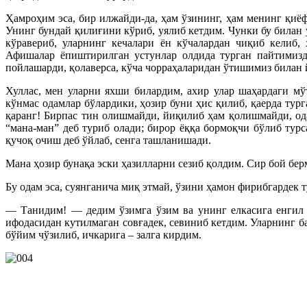
Ҳамроҳим эса, бир илжайди-да, ҳам ўзининг, ҳам менинг қиё
Унинг бундай қилиғини кўриб, уялиб кетдим. Чунки бу билан
кўравериб, уларнинг кечалари ён кўчалардан чиқиб келиб,
Афишалар ёпиштирилган устунлар олдида турган пайтимизда
пойлашарди, қолаверса, кўча чорраҳаларидан ўтишимиз билан 
Хуллас, мен уларни яхши билардим, ахир улар шаҳардаги мў
кўнмас одамлар бўлардики, ҳозир буни ҳис қилиб, қаерда тур
қаранг! Бирпас тин олишмайди, йиқилиб ҳам қолишмайди, ода
“мана-ман” деб туриб олади; бирор ёққа бормоқчи бўлиб турса
қучоқ очиш деб ўйлаб, сенга ташланишади.
Мана ҳозир бунақа эски ҳазилларни сезиб қолдим. Сир бой бе
Бу одам эса, суянганича миқ этмай, ўзини ҳамон фирибгардек т
— Танидим! — дедим ўзимга ўзим ва унинг елкасига енгил т
ифодасидан кутилмаган совғадек, севиниб кетдим. Уларнинг б
бўйим чўзилиб, ичкарига – залга кирдим.