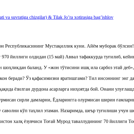
 va suvratiga chizgilar) & Tilak Jo’ra xotirasiga bag’ishlov
тон Республикасининг Мустақиллик куни. Айём муборак бўлси
970 йиллиги олдидан (15 май) Аввал тафаккурда туғилиб, кейи
оҳликдан баланд. У «жон тўтисини ишқ ила сарбоз этай деб
кон беради? Ўз қафасимизни яратишгами? Тил инсоннинг энг д
ақида ёзилган дурдона асарларга ниҳоятда бой. Онани улуғла
урмисан сирли дамларни, Ёдларингга олурмисан ширин ғамларн
аволни кўп таҳлил этаман. Назаримда, шеър туғилиши учун 
истон халқ ёзувчиси Тоғай Мурод таваллудининг 70 йиллиги 