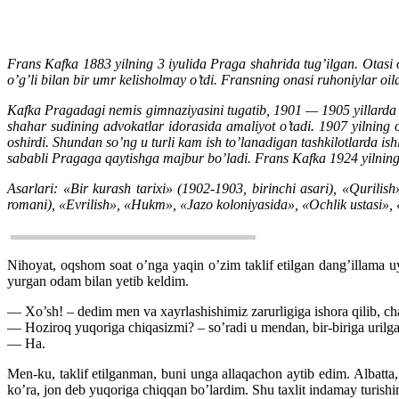
Frans Kafka 1883 yilning 3 iyulida Praga shahrida tug’ilgan. Otasi o
o’g’li bilan bir umr kelisholmay o’tdi. Fransning onasi ruhoniylar oil
Kafka Pragadagi nemis gimnaziyasini tugatib, 1901 — 1905 yillarda 
shahar sudining advokatlar idorasida amaliyot o’tadi. 1907 yilning 
oshirdi. Shundan so’ng u turli kam ish to’lanadigan tashkilotlarda is
sababli Pragaga qaytishga majbur bo’ladi. Frans Kafka 1924 yilning 3
Asarlari: «Bir kurash tarixi» (1902-1903, birinchi asari), «Qurili
romani), «Evrilish», «Hukm», «Jazo koloniyasida», «Ochlik ustasi»,
Nihoyat, oqshom soat o’nga yaqin o’zim taklif etilgan dang’illama 
yurgan odam bilan yetib keldim.
— Xo’sh! – dedim men va xayrlashishimiz zarurligiga ishora qilib, c
— Hoziroq yuqoriga chiqasizmi? – so’radi u mendan, bir-biriga urilgand
— Ha.
Men-ku, taklif etilganman, buni unga allaqachon aytib edim. Albatta,
ko’ra, jon deb yuqoriga chiqqan bo’lardim. Shu taxlit indamay turis