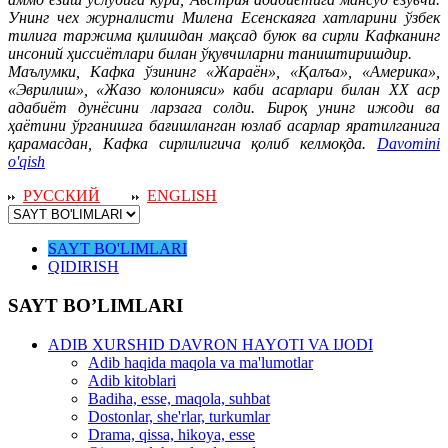
Унинг чех журналисти Милена Есенскаяга хатларини ўзбек
тилига таржима қилишдан мақсад буюк ва сирли Кафканинг
инсоний ҳиссиётлари билан ўқувчиларни таништиришдир.
Маълумки, Кафка ўзининг «Жараён», «Қалъа», «Америка»,
«Эврилиш», «Жазо колонияси» каби асарлари билан ХХ аср
адабиёт дунёсини ларзага солди. Бироқ унинг ижоди ва
ҳаётини ўрганишга бағишланган юзлаб асарлар яратилганига
қарамасдан, Кафка сирлилигича қолиб келмоқда.
Davomini
o'qish
РУССКИЙ
ENGLISH
SAYT BO'LIMLARI
QIDIRISH
SAYT BO’LIMLARI
ADIB XURSHID DAVRON HAYOTI VA IJODI
Adib haqida maqola va ma'lumotlar
Adib kitoblari
Badiha, esse, maqola, suhbat
Dostonlar, she'rlar, turkumlar
Drama, qissa, hikoya, esse