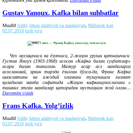
кўрғонидек уни ҳимоя қилолмади.
Davomini o'qish
Gustav Yanoux. Kafka bilan suhbatlar
Muallif
Adib
:
Jahon adabiyoti va madaniyati
,
Muborak kun
02.07.2018
izoh yo'q
3 июл — Франц Кафка таваллуд топган кун
Чех мусиқачиси ва ёзувчиси, 2-жаҳон уруши қатнашчиси
Густав Яноух (1903-1968) асосан «Кафка билан суҳбатлар»
асари билан танилган. Мазкур асар асл манбаларга
асосланмай, эркин тарзда ёзилган бўлса-да, Франс Кафка
шахсиятини ва ижодий оламини тушунишга хизмат
қиладиган манба сифатида «Жаҳон кафкашунослигини »
ташкил этган манбалар қаторидан мустаҳкам жой олган…
Davomini o'qish
Frans Kafka. Yolg’izlik
Muallif
Adib
:
Jahon adabiyoti va madaniyati
,
Muborak kun
03.07.2016
izoh yo'q