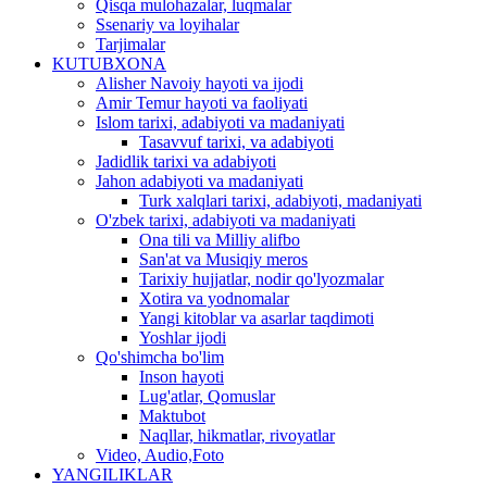
Qisqa mulohazalar, luqmalar
Ssenariy va loyihalar
Tarjimalar
KUTUBXONA
Alisher Navoiy hayoti va ijodi
Amir Temur hayoti va faoliyati
Islom tarixi, adabiyoti va madaniyati
Tasavvuf tarixi, va adabiyoti
Jadidlik tarixi va adabiyoti
Jahon adabiyoti va madaniyati
Turk xalqlari tarixi, adabiyoti, madaniyati
O'zbek tarixi, adabiyoti va madaniyati
Ona tili va Milliy alifbo
San'at va Musiqiy meros
Tarixiy hujjatlar, nodir qo'lyozmalar
Xotira va yodnomalar
Yangi kitoblar va asarlar taqdimoti
Yoshlar ijodi
Qo'shimcha bo'lim
Inson hayoti
Lug'atlar, Qomuslar
Maktubot
Naqllar, hikmatlar, rivoyatlar
Video, Audio,Foto
YANGILIKLAR