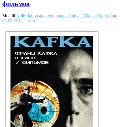
фильмов
Muallif
Adib
:
Jahon adabiyoti va madaniyati
,
Video, Audio,Foto
03.07.2013
1 izoh