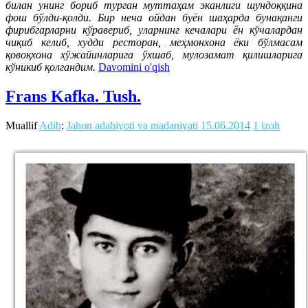
билан унинг бориб турган муттаҳам эканлиги шундоққина
фош бўлди-қолди. Бир неча ойдан буён шаҳарда бунақанги
фирибгарларни кўравериб, уларнинг кечалари ён кўчалардан
чиқиб келиб, худди ресторан, меҳмонхона ёки бўлмасам
қовоқхона хўжайинларига ўхшаб, мулозамат қилишларига
кўникиб қолгандим.
Davomini o'qish
Frans Kafka. Tush.
Muallif
Adib
:
Jahon adabiyoti va madaniyati
15.06.2014
1 izoh