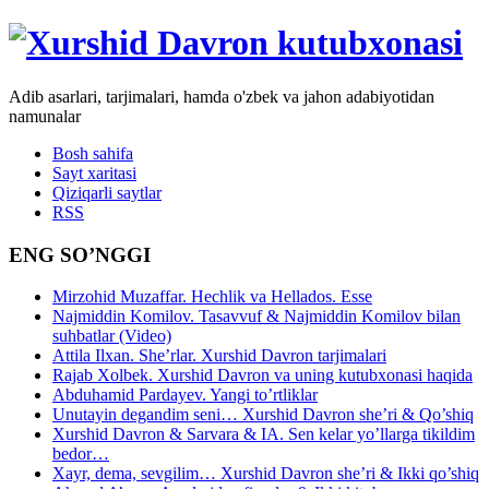
Adib asarlari, tarjimalari, hamda o'zbek va jahon adabiyotidan
namunalar
Bosh sahifa
Sayt xaritasi
Qiziqarli saytlar
RSS
ENG SO’NGGI
Mirzohid Muzaffar. Hechlik va Hellados. Esse
Najmiddin Komilov. Tasavvuf & Najmiddin Komilov bilan
suhbatlar (Video)
Attila Ilxan. She’rlar. Xurshid Davron tarjimalari
Rajab Xolbek. Xurshid Davron va uning kutubxonasi haqida
Abduhamid Pardayev. Yangi to’rtliklar
Unutayin degandim seni… Xurshid Davron she’ri & Qo’shiq
Xurshid Davron & Sarvara & IA. Sen kelar yo’llarga tikildim
bedor…
Xayr, dema, sevgilim… Xurshid Davron she’ri & Ikki qo’shiq