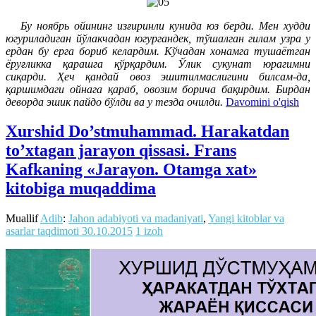
Бу ноябрь ойининг изғиринли кунида юз берди. Мен худди
югуриладиган йўлакчадан югургандек, тўшалган гилам узра у
ердан бу ерга бориб келардим. Кўчадан хонамга тушаётган
ёруғликка қарашга қўрқардим. Ўлик сукунат юрагимни
сиқарди. Ҳеч қандай овоз эшитилмаслигини билсам-да,
қаршимдаги ойнага қараб, овозим борича бақирдим. Бирдан
деворда эшик пайдо бўлди ва у тезда очилди.
Davomini o'qish
Xurshid Do’stmuhammad. Harakatdan
to’xtagan jarayon qissasi. Frans
Kafkaning «Jarayon. Otamga xat»
kitobiga muqaddima
Muallif
Adib
:
Jahon adabiyoti va madaniyati
,
Yangi kitoblar va
asarlar taqdimoti
30.10.2015
1 izoh