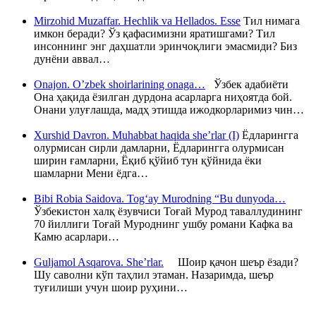
Mirzohid Muzaffar. Hechlik va Hellados. Esse
Тил нимага
имкон беради? Ўз қафасимизни яратишгами? Тил
инсоннинг энг даҳшатли эринчоқлиги эмасмиди? Биз
дунёни аввал…
Onajon. O’zbek shoirlarining onaga…
Ўзбек адабиёти
Она ҳақида ёзилган дурдона асарларга ниҳоятда бой.
Онани улуғлашда, мадҳ этишда ижодкорларимиз чин…
Xurshid Davron. Muhabbat haqida she’rlar (I)
Ёдларингга
олурмисан сирли дамларни, Ёдларингга олурмисан
ширин ғамларни, Ёқиб қўйиб тун қўйнида ёки
шамларни Мени ёдга…
Bibi Robia Saidova. Tog‘ay Murodning “Bu dunyoda…
Ўзбекистон халқ ёзувчиси Тоғай Мурод таваллудининг
70 йиллиги Тоғай Муроднинг ушбу романи Кафка ва
Камю асарлари…
Guljamol Asqarova. She’rlar.
Шоир қачон шеър ёзади?
Шу саволни кўп таҳлил этаман. Назаримда, шеър
туғилиши учун шоир руҳини…