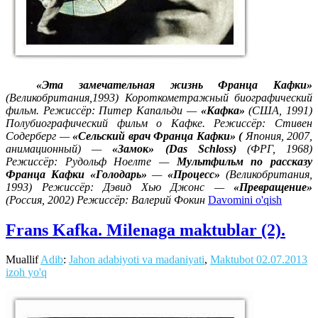
«Эта замечательная жизнь Франца Кафки»
(Великобритания,1993) Короткометражный биографический
фильм. Режиссёр: Питер Капальди —
«Кафка»
(США, 1991)
Полубиографический фильм о Кафке. Режиссёр: Стивен
Содерберг —
«Сельский врач Франца Кафки» (
Япония, 2007,
анимационный) —
«Замок» (Das Schloss)
(ФРГ, 1968)
Режиссёр: Рудольф Ноелте —
Мультфильм по рассказу
Франца Кафки «Голодарь»
—
«Процесс»
(Великобритания,
1993) Режиссёр: Дэвид Хью Джонс —
«Превращение»
(Россия, 2002) Режиссёр: Валерий Фокин
Davomini o'qish
Frans Kafka. Milenaga maktublar (2).
Muallif
Adib
:
Jahon adabiyoti va madaniyati
,
Maktubot
02.07.2013
izoh yo'q