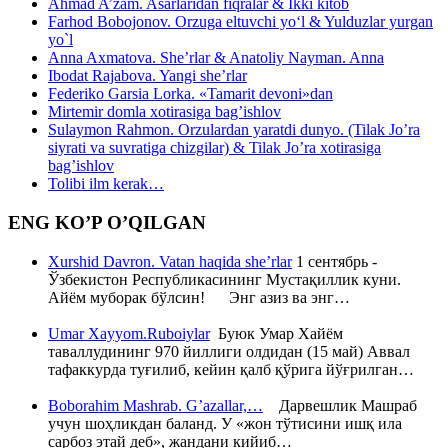
Ahmad A’zam. Asarlaridan fiqralar & Ikki kitob
Farhod Bobojonov. Orzuga eltuvchi yo‘l & Yulduzlar yurgan
yo`l
Anna Axmatova. She’rlar & Anatoliy Nayman. Anna
Ibodat Rajabova. Yangi she’rlar
Federiko Garsia Lorka. «Tamarit devoni»dan
Mirtemir domla xotirasiga bag’ishlov
Sulaymon Rahmon. Orzulardan yaratdi dunyo. (Tilak Jo’ra
siyrati va suvratiga chizgilar) & Tilak Jo’ra xotirasiga
bag’ishlov
Tolibi ilm kerak…
ENG KO’P O’QILGAN
Xurshid Davron. Vatan haqida she’rlar
1 сентябрь -
Ўзбекистон Республикасининг Мустақиллик куни.
Айём муборак бўлсин! Энг азиз ва энг…
Umar Xayyom.Ruboiylar
Буюк Умар Хайём
таваллудининг 970 йиллиги олдидан (15 май) Аввал
тафаккурда туғилиб, кейин қалб қўрига йўғрилган…
Boborahim Mashrab. G’azallar,…
Дарвешлик Машраб
учун шоҳликдан баланд. У «жон тўтисини ишқ ила
сарбоз этай деб», жандани кийиб…