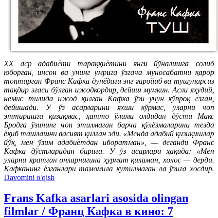
ХХ аср адабиёти тараққиётини янги йўналишга солиб
юборган, инсон ва унинг умрига ўзгача муносабатни қарор
топтирган Франс Кафка дунёдаги энг ғаройиб ва тушунарсиз
тақдир эгаси бўлган ижодкордир, дейиш мумкин. Асли яҳудий,
немис тилида ижод қилган Кафка ўзи учун кўпроқ ёзган,
дейишади. У ўз асарларини яхши кўрмас, уларни чоп
эттиришга қизиқмас, ҳатто ўлими олдидан дўсти Макс
Бродга ўзининг чоп этилмаган барча қўлёзмаларини тезда
ёқиб ташлашни васият қилган эди. «Менда адабий қизиқишлар
йўқ, мен ўзим адабиётдан иборатман», — деганди Франс
Кафка дўстларидан бирига. У ўз асарлари ҳақида: «Мен
уларни яратган онларнигина ҳурмат қиламан, холос — дерди.
Кафканинг ёзганлари тамомила кутилмаган ва ўзига хосдир.
Davomini o'qish
Frans Kafka asarlari asosida olingan
filmlar / Франц Кaфка в кино: 7