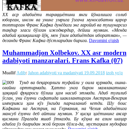
ХХ аср адабиёти тараққиётини янги йўналишга солиб
юборган, инсон ва унинг умрига ўзгача муносабатни қарор
топтирган Франс Кафка дунёдаги энг ғаройиб ва тушунарсиз
тақдир эгаси бўлган ижодкордир, дейиш мумкин. «Менда
адабий қизиқишлар йўқ, мен ўзим адабиётдан иборатман», —
деганди Франс Кафка дўстларидан бирига.
Davomini o'qish
Muhammadjon Xolbekov. XX asr modern
adabiyoti manzaralari. Frans Kafka (07)
Muallif
Adib
:
Jahon adabiyoti va madaniyati
19.09.2018
izoh yo'q
Тунд ва беқарорлиги туфайли у оила қурмади, ошна-
оғайни орттирмади. Ҳатто унга бирон мамлакатнинг
ҳақиқий фуқароси бўлиш ҳам насиб этмади. Адиб туғилиб
ўсган, уни ёзувчи сифатида шакллантирган Австрия-Венгрия
империяси ҳам кўз ўнгида парчаланиб кетди. Шу боис
Кафкани на Австрия, на Германия, на Чехия адабиётига
мансуб ёзувчи деб айтиш мумкин. У қисқа ҳаётининг аксар
қисмини Прагада яшаб ўтказди. Бу кўҳна ва азим шаҳар
адибга ўз бағридан жой берган бўлса-да, мустаҳкам мудофаа