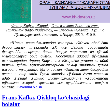
Франц Кафка, Жараён, Отамга хат: Роман ва хат.
Таржимон Вафо Файзуллоҳ, — Сўзбоши муаллифи Хуршид
Дўстмуҳаммад. Тошкент: «Шарқ», 2015. -416 б.
«Шарқ» нашриёт-матбаа концерни «Жаҳон адабиёти
дурдоналари» туркумида XX аср Европа адабиётида
фавқулодда асарлари билан довруғ таратган ва кўплаб
мунозараларга боис бўлган, модернизм адабий йўналиши
асосчиларидан Франц Кафканинг «Жараён» романи ва адиб
шахсий ҳаёти мураккабликларидан воқиф этадиган ҳамда
ижодини тушунишга йўл очадиган «Отамга хат» биографик
асарини нашр этди. Бугун китобга сўзбоши ёзган таниқли
адиб Хуршид Хуршид Дўстмуҳаммаднинг «Ҳаракатдан
тўхтаган жараён қиссаси» эссе-муқаддимасини тақдим
этамиз.
Davomini o'qish
Frans Kafka. Qishloq ko’chasidagi
bolalar