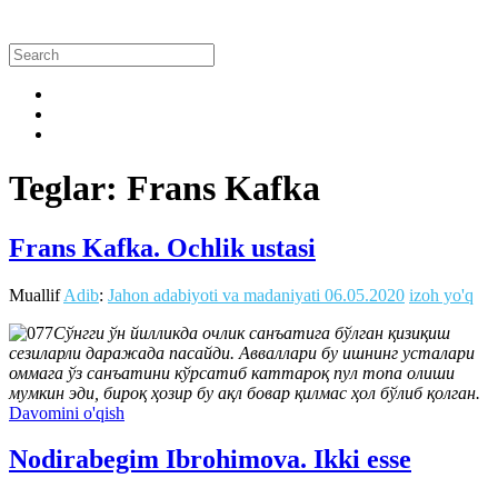
Teglar: Frans Kafka
Frans Kafka. Ochlik ustasi
Muallif
Adib
:
Jahon adabiyoti va madaniyati
06.05.2020
izoh yo'q
Сўнгги ўн йилликда очлик санъатига бўлган қизиқиш
сезиларли даражада пасайди. Авваллари бу ишнинг усталари
оммага ўз санъатини кўрсатиб каттароқ пул топа олиши
мумкин эди, бироқ ҳозир бу ақл бовар қилмас ҳол бўлиб қолган.
Davomini o'qish
Nodirabegim Ibrohimova. Ikki esse