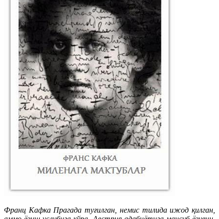
Франц Кафка Прагада туғилган, немис тилида ижод қилган,
аммо ёзиш услубига кўра, Австрия адабиётига мансуб ёзувчи.