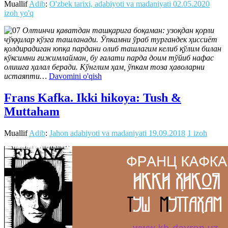
Muallif
Adib
:
O'zbek tarixi, adabiyoti va madaniyati
02.05.2020
izoh yo'q
Олтинчи қаватдан ташқарига боқаман: узоқдан қорли
чўққилар кўзга ташланади. Ўпкамни ўраб тургандек ҳиссиёт
қолдирадиган юпқа пардани олиб ташлагим келиб қўлим билан
кўксимни ғижимлайман, бу ғалати парда доим тўйиб нафас
олишга ҳалал беради. Кўнглим ҳам, ўпкам тоза ҳаволарни
истаяпти…
Davomini o'qish
Frans Kafka. Ikki hikoya: Tush &
Muttaham
Muallif
Adib
:
Jahon adabiyoti va madaniyati
19.09.2018
1 izoh