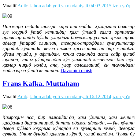
Muallif
Adib
:
Jahon adabiyoti va madaniyati
04.03.2015
izoh yo'q
Панжара олдида шовқин сира тинмайди. Ҳозиргина болалар
зув югуриб ўтиб кетишди; ҳаял ўтмай ғалла ортилган
аравалар пайдо бўлди, улардаги боғламлар устига эркаклар ва
аёллар ўтириб олишган, теварак-атрофдаги гулпушталар
қорайиб кўринади; кечга томон ҳасса таянган бир жанобга
кўзим тушди, у афтидан, кечки салқинда аста сайр қилиб
юрарди, унинг рўпарасидан қўл ушлашиб келаётган бир тўп
қизлар чиқиб қолди, ана, улар саломлашиб, ён томондаги
майсазорга ўтиб кетишди.
Davomini o'qish
Frans Kafka. Muttaham
Muallif
Adib
:
Jahon adabiyoti va madaniyati
16.12.2014
izoh yo'q
Ҳамроҳим эса, бир илжайди-да, ҳам ўзининг, ҳам менинг
қиёфамни бирлаштириб, битта одамга айланди, — ўнг қўлини
девор бўйлаб юқорига кўтарди ва кўзларини юмиб, деворга
суянди. Унинг бундай қилиғини кўриб, уялиб кетдим. Чунки бу