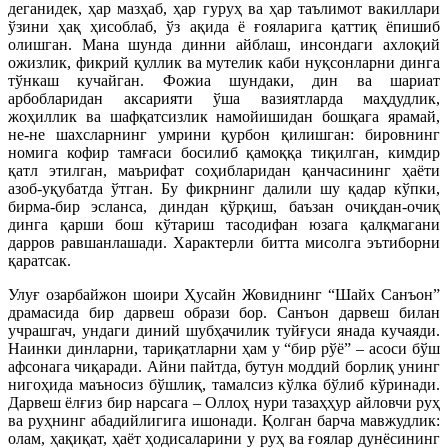
деганидек, ҳар мазҳаб, ҳар гуруҳ ва ҳар таълимот вакиллари
ўзини ҳақ ҳисоблаб, ўз ақида ё ғояларига қаттиқ ёпишиб
олишган. Мана шунда динни айблаш, инсондаги ахлоқий
ожизлик, фикрий қуллик ва мутелик каби нуқсонларни динга
тўнкаш кучайган. Фожиа шундаки, дин ва шариат
арбобларидан аксарияти ўша вазиятларда маҳдудлик,
жоҳиллик ва шафқатсизлик намойишидан бошқага ярамай,
не-не шахсларнинг умрини қурбон қилишган: бировнинг
номига кофир тамғаси босилиб қамоққа тиқилган, кимдир
қатл этилган, маърифат соҳибларидан қанчасининг ҳаёти
азоб-уқубатда ўтган. Бу фикрнинг далили шу қадар кўпки,
бирма-бир эсланса, диндан қўрқиш, баъзан очиқдан-очиқ
динга қарши бош кўтариш тасодифан юзага қалқмагани
дарров равшанлашади. Характерли битта мисолга эътиборни
қаратсак.
Улуғ озарбайжон шоири Ҳусайн Жовиднинг “Шайх Санъон”
драмасида бир дарвеш образи бор. Санъон дарвеш билан
учрашгач, ундаги диний шубҳачилик туйғуси янада кучаяди.
Наинки динларни, тариқатларни ҳам у “бир рўё” – асоси бўш
афсонага чиқаради. Айни пайтда, бутун моддий борлиқ унинг
нигоҳида маъносиз бўшлиқ, тамалсиз кўлка бўлиб кўринади.
Дарвеш ёлғиз бир нарсага – Оллоҳ нури тазаҳҳур айловчи руҳ
ва руҳнинг абадийлигига ишонади. Қолган барча мавжудлик:
олам, ҳақиқат, ҳаёт ҳодисаларини у руҳ ва ғоялар дунёсининг