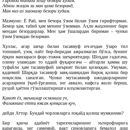
Гардида табиби хешу бемори худам.
Абнои жаҳон зи ман ҳама безоранд,
Ман низ аз эшонаму безори худам.
Мазмуни: Ё Раб, мен бечора ўзим билан ўзим гирифторман.
Бемор ҳам, табиб ҳам менинг ўзимман. Аҳли жаҳоннинг бари
мендан безордирлар. Мен ҳам ўшалардан бириман – чунки
ўзим ўзимдан безорман.
Хуллас, агар шеър билан тасаввуф ич-ичдан ўзаро тил
топишиб, узоқ пайт бир-биридан ажралмаган бўлса, бунинг
ёрқин манзараси форс-тожик шеъриятидир. Шоҳдан гадогача,
олиму уламодан то оддий фуқарогача – айтарли ҳамма шу
туфайли ҳам тасаввуфий шеърият билан қизиққан. Умуман,
қадимий Шарқда тасаввуф завқ-шавқидан йироқ қолиш бир
ноқислик саналган. Чунки мутасаввиф ижодкорларнинг
асарларини ўқиб-ўрганиш, энг аввало, нафсга жило бериш,
руҳий ҳаётни гўзаллаштиришга илҳомлантирган.
Қанот ёз, маънилар осмонига уч,
Фалакнинг етти юксак қопқасин қуч,
дейди Аттор. Бундай чорловларга лоқайд қолиш мумкинми?
Бир қанча адабиёт тарихчиларининг эътирофларига
қараганда, энг самимий, вақт синовларига бемалол дош