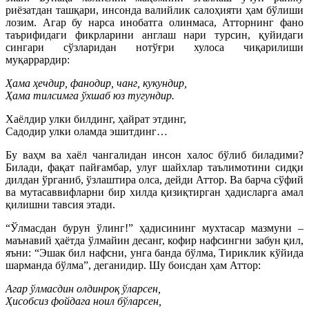
риёзатдан ташқари, инсонда валийлик салоҳияти ҳам бўлиши
лозим. Агар бу нарса инобатга олинмаса, Атторнинг фано
таърифидаги фикрларини англаш нари турсин, қуйидаги
сингари сўзларидан нотўғри хулоса чиқарилиши
муқаррардир:
Ҳама ҳечдир, фанодир, чанг, кукундир,
Ҳама тилсимга ўхшаб юз тугундир.
Хаёлдир улки билдинг, ҳайрат этдинг,
Садодир улки оламда эшитдинг…
Бу ваҳм ва хаёл чангалидан инсон халос бўлиб биладими?
Билади, фақат пайғамбар, улуғ шайхлар таълимотини сидқи
дилдан ўрганиб, ўзлаштира олса, дейди Аттор. Ва барча сўфий
ва мутасаввифларни бир хилда қизиқтирган ҳадисларга амал
қилишни тавсия этади.
“Ўлмасдан бурун ўлинг!” ҳадисининг мухтасар мазмуни –
маънавий ҳаётда ўлмайин десанг, кофир нафсингни забун қил,
яъни: “Эшак бил нафсни, унга банда бўлма, Тириклик кўйида
шарманда бўлма”, деганидир. Шу боисдан ҳам Аттор:
Агар ўлмасдин олдинроқ ўларсен,
Ҳисобсиз фойдага ноил бўларсен,