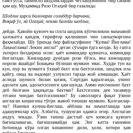
ғам-ғусса, тайинсиз шодликлардан четлашувининг бир сабаби
ҳам шу. Муҳаммад Ризо Огаҳий бир ғазалида:
Шодлиғ ҳирси балоларға солибдур барчани,
Воқиф ўл, эй Огаҳий, чекма балойи шодлиғ,
дейди. Ҳавойи қувонч ва сохта шодлик кўпчиликни маънавий
ҳалокатга қандоқ гирифтор қилишини чин санъаткоргина
фаҳмлайди. Шу ўринда бир файласуфнинг “Кулма! Йиғлама!
Лаънатлама! Лекин англа!” деган сўзлари ёдга келди. Бу гапга
эътироз билдириш осон: ҳаёт кимнидир қувнатса, кимнидир
йиғлатади. Кимлардир дунёдан рози бўлса, яна кимлардир
норози яшайди! Бошқача бўлиши мумкин эмас. Худди тун ва
кун, нур ва зулматга ўхшаб бахт ила бахтсизлик, шодлик ила
қайғу, омад ва надомат узлуксиз тарзда жой алмашади. Ҳаёт
аслида шуниси билан қизиқ. Сиртдан қаралганда, унинг
адолати ҳам, адолатсизлиги ҳам шунда. Аммо инсоннинг бахт
деб билгани ҳақиқатда бахтми? Бахтсизлик дея тасаввур
этгани чиндан бахтсизликми? Бу саволларга фақат ўзини
англаган кишигина тўғри жавоб топиши мумкин. Қолганлар-
чи? Наинки кулиш-йиғлаш, айблаш ва лаънатлашда ҳам
адашувчилар кўп. Албатта, тушунган одамга оғир. Англаган
андуҳ чекади. Ўзни таниш дастлаб ҳеч кимсага қувонч
бағишламаган, бағишламайди ҳам. Энг катта ғанимни
ботинида кўра олган кишининг дили, ҳоли, хотири ҳам
тубдан ўзгаради.