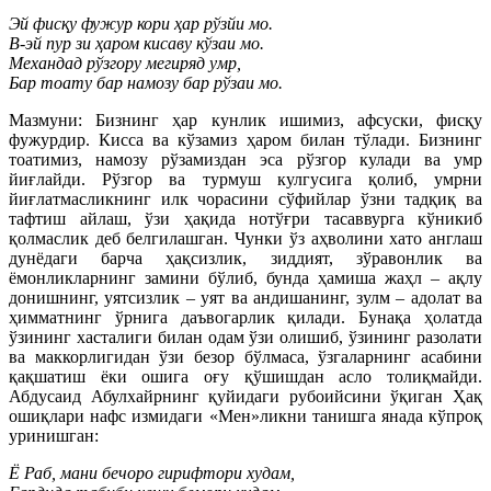
Эй фисқу фужур кори ҳар рўзйи мо.
В-эй пур зи ҳаром кисаву кўзаи мо.
Механдад рўзгору мегиряд умр,
Бар тоату бар намозу бар рўзаи мо.
Мазмуни: Бизнинг ҳар кунлик ишимиз, афсуски, фисқу
фужурдир. Кисса ва кўзамиз ҳаром билан тўлади. Бизнинг
тоатимиз, намозу рўзамиздан эса рўзгор кулади ва умр
йиғлайди. Рўзгор ва турмуш кулгусига қолиб, умрни
йиғлатмасликнинг илк чорасини сўфийлар ўзни тадқиқ ва
тафтиш айлаш, ўзи ҳақида нотўғри тасаввурга кўникиб
қолмаслик деб белгилашган. Чунки ўз аҳволини хато англаш
дунёдаги барча ҳақсизлик, зиддият, зўравонлик ва
ёмонликларнинг замини бўлиб, бунда ҳамиша жаҳл – ақлу
донишнинг, уятсизлик – уят ва андишанинг, зулм – адолат ва
ҳимматнинг ўрнига даъвогарлик қилади. Бунақа ҳолатда
ўзининг хасталиги билан одам ўзи олишиб, ўзининг разолати
ва маккорлигидан ўзи безор бўлмаса, ўзгаларнинг асабини
қақшатиш ёки ошига оғу қўшишдан асло толиқмайди.
Абдусаид Абулхайрнинг қуйидаги рубоийсини ўқиган Ҳақ
ошиқлари нафс измидаги «Мен»ликни танишга янада кўпроқ
уринишган:
Ё Раб, мани бечоро гирифтори худам,