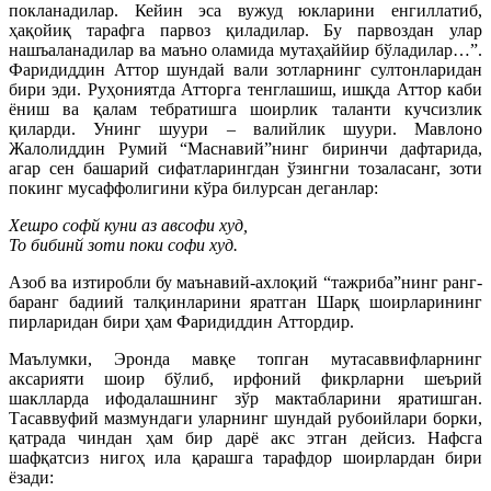
покланадилар. Кейин эса вужуд юкларини енгиллатиб,
ҳақойиқ тарафга парвоз қиладилар. Бу парвоздан улар
нашъаланадилар ва маъно оламида мутаҳаййир бўладилар…”.
Фаридиддин Аттор шундай вали зотларнинг султонларидан
бири эди. Руҳониятда Атторга тенглашиш, ишқда Аттор каби
ёниш ва қалам тебратишга шоирлик таланти кучсизлик
қиларди. Унинг шуури – валийлик шуури. Мавлоно
Жалолиддин Румий “Маснавий”нинг биринчи дафтарида,
агар сен башарий сифатларингдан ўзингни тозаласанг, зоти
покинг мусаффолигини кўра билурсан деганлар:
Хешро софй куни аз авсофи худ,
То бибинй зоти поки софи худ.
Азоб ва изтиробли бу маънавий-ахлоқий “тажриба”нинг ранг-
баранг бадиий талқинларини яратган Шарқ шоирларининг
пирларидан бири ҳам Фаридиддин Аттордир.
Маълумки, Эронда мавқе топган мутасаввифларнинг
аксарияти шоир бўлиб, ирфоний фикрларни шеърий
шаклларда ифодалашнинг зўр мактабларини яратишган.
Тасаввуфий мазмундаги уларнинг шундай рубоийлари борки,
қатрада чиндан ҳам бир дарё акс этган дейсиз. Нафсга
шафқатсиз нигоҳ ила қарашга тарафдор шоирлардан бири
ёзади: