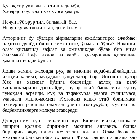
Қулоқ сир уқмади гар тинглади мўл,
Хабардор бўлмади кўз кўрса ҳам ул.
Нечун гўё эрур тил, билмагай, бас,
Нечун қувватлидир тан, доғи билмас…
Атторнинг бу сўзлари айримларни ажаблантирса ажабмас:
наҳотки дунёда бирор кимса огоҳ ўтмаган бўлса? Наҳотки,
одам қисматида ғафлат ва ожизликдан бўлак бир нима
ёзилмаса? Нафс ахлоқ ва қалбга ҳукмронлик қилганида
ҳамиша шундай бўлган.
Яхши ҳамки, жаҳонда руҳ ва имонни асраб-авайлайдиган
илоҳий калима, муқаддас тушунчалар бор. Инсонни шулар
Ҳақ ва ҳақиқат йўлига бошлайди, ахлоқ ва қалб
хасталикларини даволайди, шулар осий бандасини куфру
гуноҳдан асрайди. Руҳ ва тафаккурда уларга суянилмаса,
улардаги маъно-моҳият тўхтовсиз кашф этиб борилмаса,
ихтиёрий равишда одамзод ўзини азоб-уқубат, мусибат ва
бадбахтликларга маҳкум этаверади.
Дунёда нима кўп – сир-синоат кўп. Бириси очилса, бошқаси
яширин қолади; бирининг моҳияти англанса, бошқа
бирларига ақлу идрок кучсизлик қилади. Олам буюк ва
муҳташам бир китобга ўхшайди. Фикр, савиясига яраша ҳар