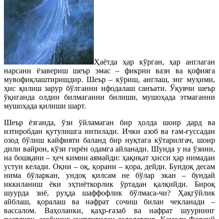
Ҳаётда ҳар кўрган, ҳар англаган
нарсани ёзавериш шеър эмас – фикрни вазн ва қофияга
мувофиқлаштиришдир. Шеър – кўриш, англаш, энг муҳими,
ҳис қилиш зарур бўлганни ифодалаш санъати. Ўқувчи шеър
ўқиганда олдин билмаганни билиши, мушоҳада этмаганни
мушоҳада қилиши шарт.
Шеър ёзганда, ўзи ўйламаган бир ҳолда шоир дард ва
изтиробдан қутулишга интилади. Ички азоб ва ғам-ғуссадан
озод бўлиш кайфияти баланд бир нуқтага кўтарилгач, шоир
дили вайрон, кўзи гирён одамга айланади. Шунда у на ўзини,
на бошқани – ҳеч кимни аямайди: ҳақиқат ҳисси ҳар нимадан
устун келади. Оқни – оқ, қорани – қора, дейди. Бундоқ десам
нима бўларкан, ундоқ қилсам не бўлар экан – бундай
иккиланиш ёки эҳтиёткорлик ўртадан қалқийди. Бироқ
шуурда зиё, руҳда шаффофлик бўлмаса-чи? Ҳақгўйлик
айблаш, қоралаш ва нафрат сочиш билан чекланади –
вассалом. Ваҳоланки, қаҳр-ғазаб ва нафрат шуурнинг