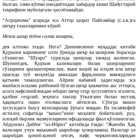
билган, озми-кўпми ижодиётидан хабардор киши Шабустарий
таърифини муболағали ҳисобламайди.
“Асрорнома” асарида эса Аттор ҳазрат Пайғамбар (с.а.в.)га
шеъру ғазалларимни кўриб:
Менга шоир дебон солма назарни,
дея илтижо этади. Нега? Динимизнинг муқаддас китоби
Қуръони каримнинг олти ўрнида шеър ва шоирлик борасида
сўзланган. “Шуаро” сурасида шоирлар танқид қилинган.
Шунингдек, Қуръон калималари билан шоирларнинг
сўзларини аралаштирмаслик, яъни ваҳий ва илҳом ила шеър
орасида туб моҳиятда аввалдан фарқланиш мавжудлиги
қатъиян таъкидланган. Айрим набавий ҳадисларда эса
манбаси илҳоми раббоний бўлган шеър ҳикматни акс эттирса,
асоси нафсонийликдан иборат шеър сеҳр хусусиятига эгалиги,
қалбни сеҳрлаб, зеҳнига таъсир ўтказгани билан мутлақ
ҳақиқатга ошно этолмаслиги айтилган. Сўнгра маъно
хусусидаги баҳсу мунозаралар ўртага чиққан. Ва тасаввуфий
истилоҳ сифатида “маъно”нинг моҳияти бойитилиб, руҳ,
илоҳий бирлик мазмунларини ифодалашда фаол қўлланилган.
Абдулазиз Даббоғ “ал-Ибриз” китобида ёзади: “Жаноби Ҳақ
валилари учун маънавий шароблар ҳозирламиш. Валилар ул
шаробдан қониб-қониб ичгач, нафс чиркинликларидан