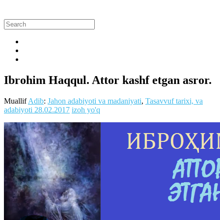
Ibrohim Haqqul. Attor kashf etgan asror.
Muallif
Adib
:
Jahon adabiyoti va madaniyati
,
Tasavvuf tarixi, va
adabiyoti
28.02.2017
izoh yo'q