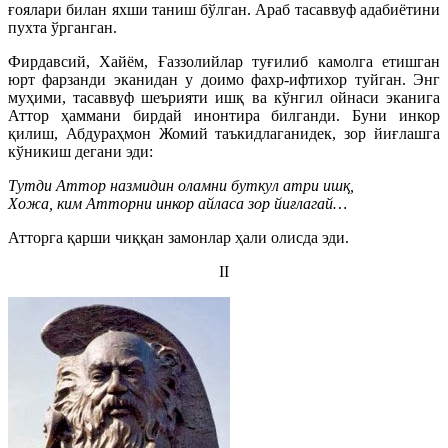
ғоялари билан яхши таниш бўлган. Араб тасаввуф адабиётини
пухта ўрганган.
Фирдавсий, Хайём, Ғаззолийлар туғилиб камолга етишган
юрт фарзанди эканидан у доимо фахр-ифтихор туйган. Энг
муҳими, тасаввуф шеърияти ишқ ва кўнгил ойнаси эканига
Аттор ҳаммани бирдай инонтира билганди. Буни инкор
қилиш, Абдураҳмон Жомий таъкидлаганидек, зор йиғлашга
кўникиш дегани эди:
Тутди Аттор назмидин оламни буткул атри ишқ,
Хожа, ким Атторни инкор айласа зор йиғлагай…
Атторга қарши чиққан замонлар ҳали олисда эди.
II