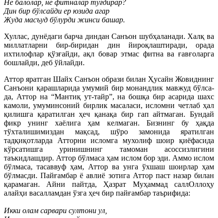
Не балолар, не фитналар туғдирар?
Дин бир бўлсайди ер юзида агар
Жуда масъуд бўлурди жинси башар.
Хуллас, дунёдаги барча диндан Санъон шубҳаланади. Халқ ва
миллатларни бир-биридан дин йироқлаштиради, орада
ихтилофлар қўзғайди, ақл бовар этмас фитна ва ғавғоларга
бошлайди, деб ўйлайди.
Аттор яратган Шайх Санъон образи билан Ҳусайн Жовиднинг
Санъони қарашларида умумий бир монандлик мавжуд бўлса-
да, Аттор на “Мантиқ ут-тайр”, на бошқа бир асарида шахс
камоли, умуминсоний бирлик масаласи, исломни четлаб ҳал
қилишга қаратилган ҳеч қанақа бир гап айтмаган. Бундай
фикр унинг хаёлига ҳам келмаган. Бизнинг бу ҳақда
тўхталишимиздан мақсад, шўро замонида яратилган
тадқиқотларда Атторни исломга мухолиф шоир қиёфасида
кўрсатишга уринишнинг тамоман асоссизлигини
таъкидлашдир. Аттор бўлмаса ҳам ислом бор эди. Аммо ислом
бўлмаса, тасаввуф ҳам, Аттор ва унга ўхшаш шоирлар ҳам
бўлмасди. Пайғамбар ё авлиё зотига Аттор паст назар билан
қарамаган. Айни пайтда, Ҳазрат Муҳаммад саллОллоҳу
алайҳи васалламдан ўзга ҳеч бир пайғамбар таърифида:
Икки олам сарвари султони ул,