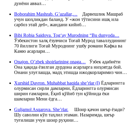
дунёни аввал…
Boborahim Mashrab. G’azallar,…
Дарвешлик Машраб
учун шоҳликдан баланд. У «жон тўтисини ишқ ила
сарбоз этай деб», жандани кийиб…
Bibi Robia Saidova. Tog‘ay Murodning “Bu dunyoda…
Ўзбекистон халқ ёзувчиси Тоғай Мурод таваллудининг
70 йиллиги Тоғай Муроднинг ушбу романи Кафка ва
Камю асарлари…
Onajon. O’zbek shoirlarining onaga…
Ўзбек адабиёти
Она ҳақида ёзилган дурдона асарларга ниҳоятда бой.
Онани улуғлашда, мадҳ этишда ижодкорларимиз чин…
Xurshid Davron. Muhabbat haqida she’rlar (I)
Ёдларингга
олурмисан сирли дамларни, Ёдларингга олурмисан
ширин ғамларни, Ёқиб қўйиб тун қўйнида ёки
шамларни Мени ёдга…
Guljamol Asqarova. She’rlar.
Шоир қачон шеър ёзади?
Шу саволни кўп таҳлил этаман. Назаримда, шеър
туғилиши учун шоир руҳини…