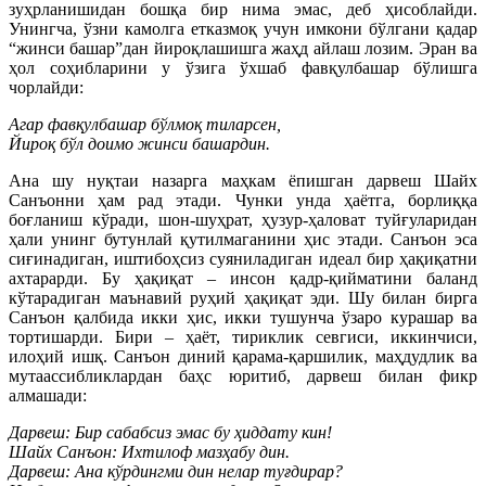
зуҳрланишидан бошқа бир нима эмас, деб ҳисоблайди.
Унингча, ўзни камолга етказмоқ учун имкони бўлгани қадар
“жинси башар”дан йироқлашишга жаҳд айлаш лозим. Эран ва
ҳол соҳибларини у ўзига ўхшаб фавқулбашар бўлишга
чорлайди:
Агар фавқулбашар бўлмоқ тиларсен,
Йироқ бўл доимо жинси башардин.
Ана шу нуқтаи назарга маҳкам ёпишган дарвеш Шайх
Санъонни ҳам рад этади. Чунки унда ҳаётга, борлиққа
боғланиш кўради, шон-шуҳрат, ҳузур-ҳаловат туйғуларидан
ҳали унинг бутунлай қутилмаганини ҳис этади. Санъон эса
сиғинадиган, иштибоҳсиз суяниладиган идеал бир ҳақиқатни
ахтарарди. Бу ҳақиқат – инсон қадр-қийматини баланд
кўтарадиган маънавий руҳий ҳақиқат эди. Шу билан бирга
Санъон қалбида икки ҳис, икки тушунча ўзаро курашар ва
тортишарди. Бири – ҳаёт, тириклик севгиси, иккинчиси,
илоҳий ишқ. Санъон диний қарама-қаршилик, маҳдудлик ва
мутаассибликлардан баҳс юритиб, дарвеш билан фикр
алмашади:
Дарвеш: Бир сабабсиз эмас бу ҳиддату кин!
Шайх Санъон: Ихтилоф мазҳабу дин.
Дарвеш: Ана кўрдингми дин нелар туғдирар?