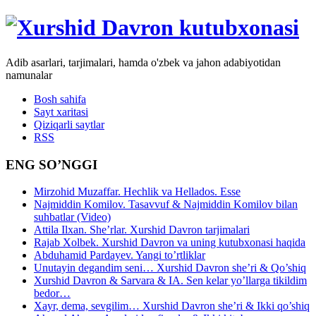
Adib asarlari, tarjimalari, hamda o'zbek va jahon adabiyotidan
namunalar
Bosh sahifa
Sayt xaritasi
Qiziqarli saytlar
RSS
ENG SO’NGGI
Mirzohid Muzaffar. Hechlik va Hellados. Esse
Najmiddin Komilov. Tasavvuf & Najmiddin Komilov bilan
suhbatlar (Video)
Attila Ilxan. She’rlar. Xurshid Davron tarjimalari
Rajab Xolbek. Xurshid Davron va uning kutubxonasi haqida
Abduhamid Pardayev. Yangi to’rtliklar
Unutayin degandim seni… Xurshid Davron she’ri & Qo’shiq
Xurshid Davron & Sarvara & IA. Sen kelar yo’llarga tikildim
bedor…
Xayr, dema, sevgilim… Xurshid Davron she’ri & Ikki qo’shiq