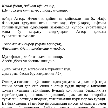
Кечиб ўздин, диёнат йўлига кир,
Шу нафсинг бут эрур, синдир, улоқтир, –
дейди Аттор. Нечоғлик қийин ва қийноқли иш бу. Нафс
балосидан қутулиш осон кечганида, бут ўлароқ нафсига
топинмайдиган одамларни замонасида кўпроқ учратганида
мана бу ҳасрату андуҳларни Аттор қоғозга
сувратлантирмасди:
Тополмасмен бирор улфат мувофиқ,
Фиғонким, дўсту ҳамдамлар мунофиқ.
Мунофиқларки бизга ҳамнишиндир,
Азоби дўзах ул баским яқиндир.
Дило, жим тур, магарким маҳраминг йўқ,
Дам урма, баски ёру ҳамдаминг йўқ.
Оллоҳга сиғинган, кўнглини содиқ улфат ва марҳам сифатида
таний олган ҳар бир ошиқ ё ориф худди шундай танҳолик
ҳолига тушиши табиийдир. Бундай ҳол ичида бекаслик ва
ғарибликдан қанча шикоят қилиниб, юрак ғам ва изтиробга
тўлмасин, ботинда шодлик, хотиржамлик нури порлаб туради.
Ва фавқулодда гўзал бир йироқликдан инсон кўнглига томон
яқинлашиб келинади. Албатта, ғусса ва армон бу юрак