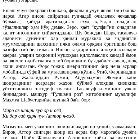
Яшаш учун фикрлаш бошқаю, фикрлаш учун яшаш бир бошқа
нарса. Агар инсон сийратида ғунчадай очилажак чечаклар
бўлмаса, ҳаётда яратиладиган ёхуд ҳаётдан оладиган
гўзалликлар ҳам йўқ демак. Зеро, ҳаёт “қулфи”ни очадиган
калит инсоннинг сийратидадир. Шу боисдан Шарқ тасаввуф
адабиёти дунёнинг ҳар қандай мураккаб ва зиддиятли
мууммоларини шахснинг ички олами орқали ёритишни бош
вазифа этиб белгилаган. Инсон тақдирининг илоҳий асослари
қаерда, уларни ҳаққоний мушоҳада қилолмаслик қандай ёмон
ва аянчли оқибатларга олиб боришини бу адабиёт аввалданоқ
яхши англаган. Форс-тожик шеъриятининг бир неча асрлар
мобайнида сўфий ва мутасаввифлар қўлига ўтиб, Фаридиддин
Аттор, Жалолиддин Румий, Абдураҳмон Жомий каби
шоирларнинг асарлари жаҳон бўйлаб алоҳида қизиқиш
уйғотганлиги тасодиф эмасди. Тасаввуф илмининг улкан
билимдони, машҳур “Гулшани роз” китобининг муаллифи
Маҳмуд Шабустарийда шундай байт бор:
Маро аз шоири худ ор н-ояд,
Ки дар сад қарн чун Аттор н-ояд.
Мазмуни: мен ўзимнинг шоирлигимдан ор қилиб, уялмайман.
Бироқ Аттор сингари шоир юз асрда бир маротаба дунёга
келади. Шайх Фариддудин Атторнинг ҳаёти ва шахсини