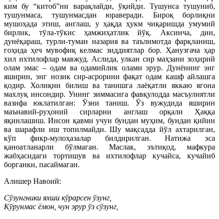
ким бу “китоб”ни варақлайди, ўқийди. Тушунса тушуниб,
тушунмаса, тушунмасдан юраверади. Бироқ борлиқни
мушоҳада этиш, англаш, у ҳақда ҳукм чиқаришда умумий
бирлик, тўла-тўкис ҳамжиҳатлик йўқ. Аксинча, дин,
дунёқараш, турли-туман назария ва таълимотда фарқланиш,
гоҳида ҳеч мувофиқ келмас зиддиятлар бор. Ҳанузгача ҳар
хил ихтилофлар мавжуд. Аслида, улкан сир маҳзани зоҳирий
олам эмас – одам ва одамийлик олами эрур. Дунёнинг энг
яширин, энг нозик сир-асрорини фақат одам кашф айлашга
қодир. Холиқни билиш ва танишга лаёқатли яккаю ягона
махлуқ инсондир. Унинг зиммасига фавқулодда масъулиятли
вазифа юклатилган: Ўзни таниш. Ўз вужудида яширин
маънавий-руҳоний сирларни англаш орқали Ҳаққа
яқинлашиш. Инсон қавми учун бундан муҳим, бундан қийин
ва шарафли иш топилмайди. Шу мақсадда йўл ахтарилган,
кўп фикр-мулоҳазалар билдирилган. Натижа эса
қаноатланарли бўлмаган. Маслак, эътиқод, мафкура
жабҳасидаги тортишув ва ихтилофлар кучайса, кучайиб
борганки, пасаймаган.
Алишер Навоий:
Сўзунгники яхши кўрарсен ўзунг,
Кўрунмас ёмон, чун эрур ўз сўзунг,