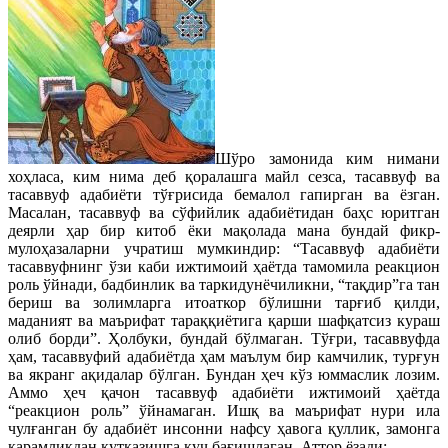
Шўро замонида ким нимани
хоҳласа, ким нима деб қоралашга майл сезса, тасаввуф ва
тасаввуф адабиёти тўғрисида бемалол гапирган ва ёзган.
Масалан, тасаввуф ва сўфийлик адабиётидан баҳс юритган
деярли ҳар бир китоб ёки мақолада мана бундай фикр-
мулоҳазаларни учратиш мумкиндир: “Тасаввуф адабиёти
тасаввуфнинг ўзи каби ижтимоий ҳаётда тамомила реакцион
роль ўйнади, бадбинлик ва таркидунёчиликни, “тақдир”га тан
бериш ва золимларга итоаткор бўлишни тарғиб қилди,
маданият ва маърифат тараққиётига қарши шафқатсиз кураш
олиб борди”. Ҳолбуки, бундай бўлмаган. Тўғри, тасаввуфда
ҳам, тасаввуфий адабиётда ҳам маълум бир камчилик, турғун
ва якранг ақидалар бўлган. Бундан ҳеч кўз юммаслик лозим.
Аммо ҳеч қачон тасаввуф адабиёти ижтимоий ҳаётда
“реакцион роль” ўйнамаган. Ишқ ва маърифат нури ила
чулғанган бу адабиёт инсонни нафсу ҳавога қуллик, замонга
қарамликдан қутқазишга куч бағишлаган. Аттор ёзади: