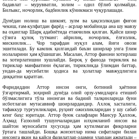
бадавлат – мурувватли, золим – одил бўлиб қолмайди.
Билъакс, ночорлик, бадбинлик кўникмаси чуқурлашади.
Дунёдан нолиш ва шикоят, зулм ва ҳақсизлкидан фиғон
чекиш, ғам-кулфатдан фарёд – асрлар мобайнида ана шу мавзу
ва оҳанглар Шарқ адабиётида етакчилик қилган. Қайси шоир
сўзига қулоқ тутманг: айрилиқ, ночорлик, ёлғизлик,
мискинлик… Чор тарафдан нуқул алам, йиғи овози
эшитилади. Бу камлик қилгандай баъзи шоирлар унга ўлим
нолаларини ҳам қўшишган. Масалан, Аттор фанони хотирлаш
ва хотирлатишни хушлайди. Бироқ у фанода тириклик ва
тириклар манфаатини ёқлаган, тирикликда ўлимдан баттар,
ундан-да мусибатли ҳодиса ва ҳолатлар мавжудлигига
диққатни қаратган.
Фаридиддин Аттор инсон онги, ботиний ҳаётини
ўзгартирмай, зоҳирий дунёда олий орзу-умидларга етишиб
бўлмаслигига тўла инонган ва бадиий талқинларида буни
исботлаган мутасаввиф шоирлардандир. Ахлоқ хасталиги,
тафаккур турғунликлари, руҳият ожизликларидан у шу сабаб
кенг баҳс юритади. Аттор буюк салафлари Мансур Ҳаллож,
Аҳмад Ғаззолий тушунчаларидан илҳомланиб инсон ва
шайтон муносабати хусусида ҳам кутилмаган фикрларни
ўртага ташлайди. Бошқа жонзотлар нима сифатлари билан
инсонга яқин ва қайси фазилатлар одамни улардан ажратади –