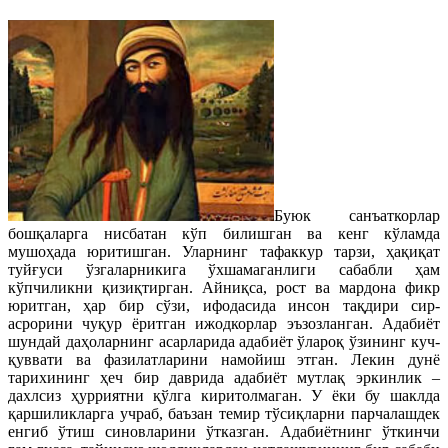
Буюк санъаткорлар
бошқаларга нисбатан кўп билишган ва кенг кўламда
мушоҳада юритишган. Уларнинг тафаккур тарзи, ҳақиқат
туйғуси ўзгаларникига ўхшамаганлиги сабабли ҳам
кўпчиликни қизиқтирган. Айниқса, рост ва мардона фикр
юритган, ҳар бир сўзи, ифодасида инсон тақдири сир-
асрорини чуқур ёритган ижодкорлар эъзозланган. Адабиёт
шундай даҳоларнинг асарларида адабиёт ўлароқ ўзининг куч-
қуввати ва фазилатларини намойиш этган. Лекин дунё
тарихининг ҳеч бир даврида адабиёт мутлақ эркинлик –
дахлсиз ҳурриятни қўлга киритолмаган. У ёки бу шаклда
қаршиликларга учраб, баъзан темир тўсиқларни парчалашдек
енгиб ўтиш синовларини ўтказган. Адабиётнинг ўткинчи