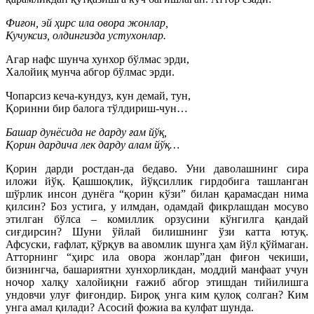
Фиғон, эй ҳирс ила овора жонлар,
Кучуксиз, олдингизда устухонлар.
Агар нафс шунча хунхор бўлмас эрди,
Халойиқ мунча абгор бўлмас эрди.
Чопарсиз кеча-кундуз, кун демай, тун,
Қоринни бир балога тўлдириш-чун…
Башар дунёсида не дарду ғам йўқ,
Қорин дардича лек дарду алам йўқ…
Қорин дарди ростдан-да бедаво. Уни даволашнинг сира
иложи йўқ. Қашшоқлик, йўқсиллик гирдобига ташланган
шўрлик инсон дунёга “қорин кўзи” билан қарамасдан нима
қилсин? Боз устига, у илмдан, одамдай фикрлашдан мосуво
этилган бўлса – комиллик орзусини кўнгилга қандай
сиғдирсин? Шуни ўйлай билишнинг ўзи катта ютуқ.
Афсуски, ғафлат, қўрқув ва авомлик шунга ҳам йўл қўймаган.
Атторнинг “ҳирс ила овора жонлар”дан фиғон чекиши,
бизнингча, башариятни хунхорликдан, моддий манфаат учун
ночор халқу халойиқни ғажиб абгор этишдан тийилишга
ундовчи улуғ фиғондир. Бироқ унга ким қулоқ солган? Ким
унга амал қилади? Асосий фожиа ва кулфат шунда.