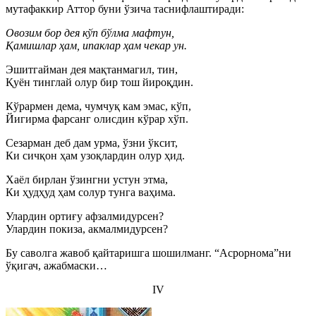
мутафаккир Аттор буни ўзича таснифлаштиради:
Овозим бор дея кўп бўлма мафтун,
Қамишлар ҳам, ипаклар ҳам чекар ун.
Эшитгайман дея мақтанмагил, тин,
Қуён тинглай олур бир тош йироқдин.
Кўрармен дема, чумчуқ кам эмас, кўп,
Йигирма фарсанг олисдин кўрар хўп.
Сезарман деб дам урма, ўзни ўксит,
Ки сичқон ҳам узоқлардин олур ҳид.
Хаёл бирлан ўзингни устун этма,
Ки ҳудҳуд ҳам солур тунга ваҳима.
Улардин ортиғу афзалмидурсен?
Улардин покиза, акмалмидурсен?
Бу саволга жавоб қайтаришга шошилманг. “Асрорнома”ни
ўқигач, ажабмаски…
IV