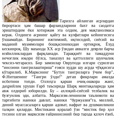
Тарихга айланган асрлардан
бирортаси ҳам башар фарзандларини бахт ва саодатга
эриштирдим ёки хотиржам эта олдим, дея мақтанолмаса
керак. Олдинги асрнинг қайғу ва кулфатлари кейингисига
ўхшамайди. Бирининг ижтимоий, иқтисодий, сиёсий ва
маданий муаммолари бошқасиникидан ортиқроқ. Ёхуд
кескинроқ. Шу маънода ХХ аср ўзидан аввалги деярли барча
юзйилликлардан фарқланади. Тараққиёт ва тамаддуни
нечоғлик юқори бўлса, таназзул ва қаттоллиги шунчалик
чексиз-чегарасиз. Бир замонлар Оврупода илгари сурилган
“инсонни тангрилаштириш” ғояси худди шу асрда чўққисига
кўтарилиб, К.Маркснинг “Бутун тангриларга ўчим бор”,
Ф.Нитшенинг “Тангри ўлди!” деган фикрлари амалда
исботини топди. Оллоҳга қарши очиқ-ошкора жанг,
даҳрийлик уруши Ғарб таъсирида Шарқ минтақаларида ҳам
авж олдириб юборилди. Бу – ахлоқий-сиёсий телбалик ва
бузғунлик эди, албатта. Марксизм-ленинизм таълимоти ва
тарғиботи наинки давлат, наинки “буржуазия”га, миллий,
диний муассасаларга қарши адоват, нафрат ва душманликни
талқин қиларди. Мистикани қоралаб ўзи “мистик бир ҳол
тусини олган марксизм ғайриинсоний бир тарзда қулоч ёзиб,