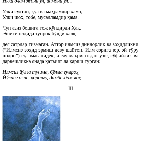
Икки олам жони ул, иймони ул…
Улки султон, қул ва маҳрамдир ҳама,
Улки шоҳ, тобе, мусалламдир ҳама.
Чун азиз бошиға тож қўндирди Ҳақ,
Эшиги олдида тупроқ бўлди халқ –
дея сатрлар тизмаган. Аттор илмсиз диндорлик ва зоҳидликни
(“Илмсиз зоҳид эрмиш деву шайтон, Илм сорига юр, эй ғўру
нодон”) ёқламаганидек, илму маърифатдан узоқ сўфийлик ва
дарвешликка янада қатъият-ла қарши турган:
Илмсиз йўлга тушма, бўлма гумроҳ,
Йўлинг олис, қоронғу, дамба-дам чоҳ…
III