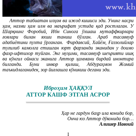
Аттор табиатан илҳом ва ижод кишиси эди. Унинг насри
ҳам, назми ҳам илм ва маърифат устида қад ростлаган. У
Шарқнинг Форобий, Ибн Синога ўхшаш мутаффкирлари
ғоялари билан яхши таниш бўлган. Араб тасаввуф
адабиётини пухта ўрганган. Фирдавсий, Хайём, Ғаззолийлар
туғилиб камолга етишган юрт фарзанди эканидан у доимо
фахр-ифтихор туйган. Энг муҳими, тасаввуф шеърияти ишқ
ва кўнгил ойнаси эканига Аттор ҳаммани бирдай инонтира
билганди. Буни инкор қилиш, Абдураҳмон Жомий
таъкидлаганидек, зор йиғлашга кўникиш дегани эди.
Иброҳим ҲАҚҚУЛ
АТТОР КАШФ ЭТГАН АСРОР
Ҳар не гардун баҳр ила конида бор,
Онча юз Аттор дўконида бор…
Алишер Навоий
I