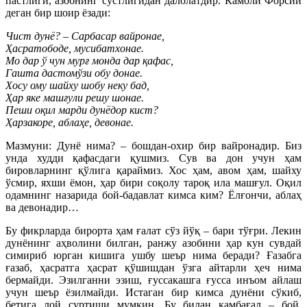
пастлиги, азобнинг сустлигидан далолатдир. Камоли Форсий
деган бир шоир ёзади:
Чист дунё? – Сарбасар вайронае,
Ҳасратободе, мусибатхонае.
Мо дар ў чун мурғ монда дар қафас,
Гашта дастомўзи обу донае.
Хосу ому шайху шобу неку бад,
Ҳар яке машғули решу шонае.
Пеши оқил марди дунёдор кист?
Ҳарзакоре, аблаҳе, девонае.
Мазмуни: Дунё нима? – бошдан-охир бир вайронадир. Биз
унда худди қафасдаги қушмиз. Сув ва дон учун ҳам
бировларнинг қўлига қараймиз. Хос ҳам, авом ҳам, шайху
ўсмир, яхши ёмон, ҳар бири соқолу тароқ ила машғул. Оқил
одамнинг назарида бой-бадавлат кимса ким? Ёлғончи, аблаҳ
ва девонадир…
Бу фикрларда бирорта ҳам ғалат сўз йўқ – бари тўғри. Лекин
дунёнинг аҳволини билган, ранжу азобини ҳар кун сувдай
симириб юрган кишига ушбу шеър нима беради? Ғазабга
ғазаб, ҳасратга ҳасрат қўшишдан ўзга айтарли ҳеч нима
бермайди. Эзилганни эзиш, ғуссакашга ғусса инъом айлаш
учун шеър ёзилмайди. Истаган бир кимса дунёни сўкиб,
бетига лой суртиши мумкин. Бу билан камбағал – бой,