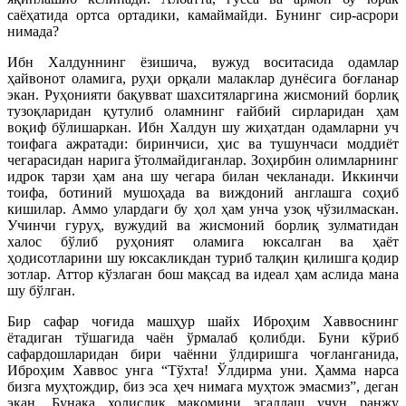
саёҳатида ортса ортадики, камаймайди. Бунинг сир-асрори
нимада?
Ибн Халдуннинг ёзишича, вужуд воситасида одамлар
ҳайвонот оламига, руҳи орқали малаклар дунёсига боғланар
экан. Руҳонияти бақувват шахситяларгина жисмоний борлиқ
тузоқларидан қутулиб оламнинг ғайбий сирларидан ҳам
воқиф бўлишаркан. Ибн Халдун шу жиҳатдан одамларни уч
тоифага ажратади: биринчиси, ҳис ва тушунчаси моддиёт
чегарасидан нарига ўтолмайдиганлар. Зоҳирбин олимларнинг
идрок тарзи ҳам ана шу чегара билан чекланади. Иккинчи
тоифа, ботиний мушоҳада ва виждоний англашга соҳиб
кишилар. Аммо улардаги бу ҳол ҳам унча узоқ чўзилмаскан.
Учинчи гуруҳ, вужудий ва жисмоний борлиқ зулматидан
халос бўлиб руҳоният оламига юксалган ва ҳаёт
ҳодисотларини шу юксакликдан туриб талқин қилишга қодир
зотлар. Аттор кўзлаган бош мақсад ва идеал ҳам аслида мана
шу бўлган.
Бир сафар чоғида машҳур шайх Иброҳим Хаввоснинг
ётадиган тўшагида чаён ўрмалаб қолибди. Буни кўриб
сафардошларидан бири чаённи ўлдиришга чоғланганида,
Иброҳим Хаввос унга “Тўхта! Ўлдирма уни. Ҳамма нарса
бизга муҳтождир, биз эса ҳеч нимага муҳтож эмасмиз”, деган
экан. Бунақа холислик мақомини эгаллаш учун ранжу