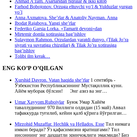
Ahmad A’zam. Asarlaridan fiqralar & Ikki kitob
Farhod Bobojonov. Orzuga eltuvchi yo‘l & Yulduzlar yurgan
yo`l
Anna Axmatova. She’rlar & Anatoliy Nayman. Anna
Ibodat Rajabova. Yangi she’rlar
Federiko Garsia Lorka. «Tamarit devoni»dan
Mirtemir domla xotirasiga bag’ishlov
Sulaymon Rahmon. Orzulardan yaratdi dunyo. (Tilak Jo’ra
siyrati va suvratiga chizgilar) & Tilak Jo’ra xotirasiga
bag’ishlov
Tolibi ilm kerak…
ENG KO’P O’QILGAN
Xurshid Davron. Vatan haqida she’rlar
1 сентябрь -
Ўзбекистон Республикасининг Мустақиллик куни.
Айём муборак бўлсин! Энг азиз ва энг…
Umar Xayyom.Ruboiylar
Буюк Умар Хайём
таваллудининг 970 йиллиги олдидан (15 май) Аввал
тафаккурда туғилиб, кейин қалб қўрига йўғрилган…
Mirzohid Muzaffar. Hechlik va Hellados. Esse
Тил нимага
имкон беради? Ўз қафасимизни яратишгами? Тил
инсоннинг энг даҳшатли эринчоқлиги эмасмиди? Биз