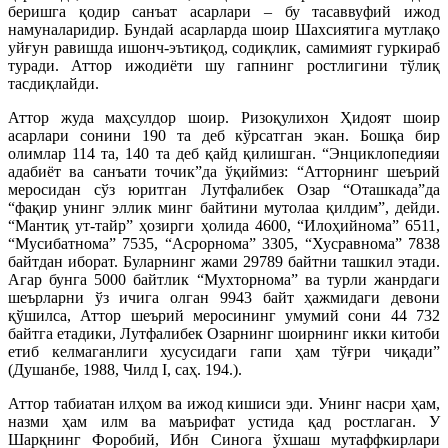
беришга қодир санъат асарлари – бу тасаввуфий ижод
намуналаридир. Бундай асарларда шоир Шахсиятига мутлақо
уйғун равишда ишонч-эътиқод, содиқлик, самимият гуркираб
туради. Аттор ижодиёти шу гапнинг ростлигини тўлиқ
тасдиқлайди.
Аттор жуда маҳсулдор шоир. Ризоқулихон Ҳидоят шоир
асарлари сонини 190 та деб кўрсатган экан. Бошқа бир
олимлар 114 та, 140 та деб қайд қилишган. “Энциклопедияи
адабиёт ва санъати точик”да ўқиймиз: “Атторнинг шеърий
меросидан сўз юритган Лутфалибек Озар “Оташкада”да
“фақир унинг эллик минг байтини мутолаа қилдим”, дейди.
“Мантиқ ут-тайр” ҳозирги ҳолида 4600, “Илоҳийнома” 6511,
“Мусибатнома” 7535, “Асрорнома” 3305, “Хусравнома” 7838
байтдан иборат. Буларнинг жами 29789 байтни ташкил этади.
Агар бунга 5000 байтлик “Мухторнома” ва турли жанрдаги
шеърларни ўз ичига олган 9943 байт ҳажмидаги девони
қўшилса, Аттор шеърий меросининг умумий сони 44 732
байтга етадики, Лутфалибек Озарнинг шоирнинг икки китоби
етиб келмаганлиги хусусидаги гапи ҳам тўғри чиқади”
(Душанбе, 1988, Чилд I, саҳ. 194.).
Аттор табиатан илҳом ва ижод кишиси эди. Унинг насри ҳам,
назми ҳам илм ва маърифат устида қад ростлаган. У
Шарқнинг Форобий, Ибн Синога ўхшаш мутаффкирлари