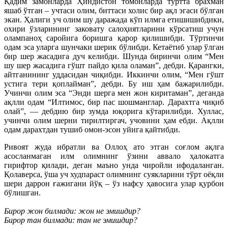
Қадим замонларда Ҳиндистон томонларда тўртта брахман
яшаб ўтган – учтаси олим, биттаси холис бир ақл эгаси бўлган
экан. Ҳалиги уч олим шу даражада кўп илмга етишишибдики,
охири ўзларининг заковату салоҳиятларини кўрсатиш учун
олампаноҳ саройига боришга қарор қилишибди. Тўртинчи
одам эса уларга шунчаки шерик бўлибди. Кетаётиб улар ўлган
бир шер жасадига дуч келибди. Шунда биринчи олим “Мен
шу шер жасадига гўшт пайдо қила оламан”, дебди. Қарангки,
айтганининг уддасидан чиқибди. Иккинчи олим, “Мен гўшт
устига тери қоплайман”, дебди. Бу иш ҳам бажарилибди.
Учинчи олим эса “Энди шерга мен жон киритаман”, деганда
ақлли одам “Илтимос, бир пас шошманглар. Дарахтга чиқиб
олай”, — дебдию бир зумда юқорига кўтарилибди. Хуллас,
учинчи олим шерни тирилтиргач, учовини ҳам ебди. Ақлли
одам дарахтдан тушиб омон-эсон уйига қайтибди.
Ривоят жуда ибратли ва Оллоҳ ато этган соғлом ақлга
асосланмаган илм олимнинг ўзини аввало ҳалокатга
гирифтор қилади, деган маъно унда чиройли ифодаланган.
Қолаверса, ўша уч худпараст олимнинг суякларини тўрт оёқли
шери даррон ғажигани йўқ – ўз нафсу ҳавосига улар қурбон
бўлишган.
Бирор жон билмади: жон не эмишдир?
Бирор тан билмади: тан не эмишдир?