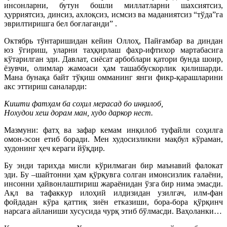
инсонларни, бутун бошли миллатларни шахсиятсиз,
ҳурриятсиз, динсиз, ахлоқсиз, исмсиз ва маданиятсиз “тўда”га
эврилтиришга бел боғлаганди” .
Октябрь тўнтаришидан кейин Оллоҳ, Пайғамбар ва диндан
юз ўгириш, уларни таҳқирлаш фахр-ифтихор мартабасига
кўтарилган эди. Давлат, сиёсат арбоблари қатори бунда шоир,
ёзувчи, олимлар жамоаси ҳам ташаббускорлик қилишарди.
Мана бунақа байт тўқиш омманинг янги фикр-қарашларини
акс эттириш саналарди:
Кишти фатҳам ба соҳил мерасад бо инқилоб,
Нохудои хеш дорам ман, худо даркор нест.
Мазмуни: фатҳ ва зафар кемам инқилоб туфайли соҳилга
омон-эсон етиб боради. Мен худосизликни мақбул кўраман,
худонинг ҳеч кераги йўқдир.
Бу энди тарихда мисли кўрилмаган бир маънавий фалокат
эди. Бу –шайтонни ҳам қўрқувга солган имонсизлик ғалаёни,
инсонни ҳайвонлаштириш жараёнидан ўзга бир нима эмасди.
Ақл ва тафаккур илоҳий илдизидан узилгач, илм-фан
фойдадан кўра қаттиқ зиён етказиши, бора-бора қўрқинч
нарсага айланиши хусусида чурқ этиб бўлмасди. Ваҳоланки…