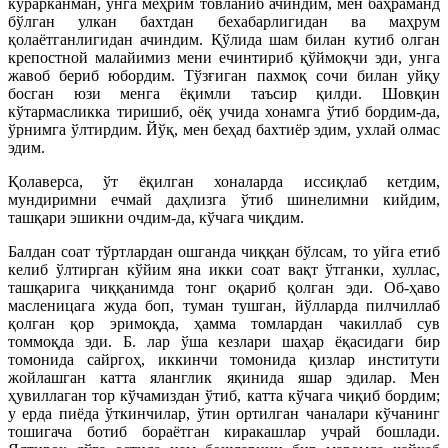
кўрарканман, унга меҳрим товланиб ачиндим, мен баҳраманд
бўлган улкан бахтдан бехабарлигидан ва маҳрум
қолаётганлигидан ачиндим. Қўлида шам билан кутиб олган
крепостной малайимиз мени ечинтириб қўймоқчи эди, унга
жавоб бериб юбордим. Тўзғиган пахмоқ сочи билан уйқу
босган юзи менга ёқимли таъсир қилди. Шовқин
кўтармасликка тиришиб, оёқ учида хонамга ўтиб бордим-да,
ўрнимга ўлтирдим. Йўқ, мен беҳад бахтиёр эдим, ухлай олмас
эдим.
Қолаверса, ўт ёқилган хоналарда иссиқлаб кетдим,
мундиримни ечмай даҳлизга ўтиб шинелимни кийдим,
ташқари эшикни очдим-да, кўчага чиқдим.
Балдан соат тўртлардан ошганда чиққан бўлсам, то уйга етиб
келиб ўлтирган кўйим яна икки соат вақт ўтганки, хуллас,
ташқарига чиққанимда тонг оқариб қолган эди. Об-ҳаво
масленицага жуда боп, туман тушган, йўлларда пилчиллаб
қолган қор эримоқда, ҳамма томлардан чакиллаб сув
томмоқда эди. Б. лар ўша кезлари шаҳар ёқасидаги бир
томонида сайргоҳ, иккинчи томонида қизлар институти
жойлашган катта яланглик яқинида яшар эдилар. Мен
ҳувиллаган тор кўчамиздан ўтиб, катта кўчага чиқиб бордим;
у ерда пиёда ўткинчилар, ўтин ортилган чаналари кўчанинг
тошигача ботиб бораётган киракашлар учрай бошлади.