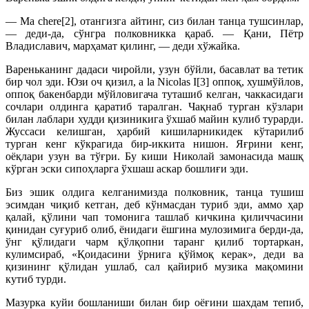
— Ma chere[2], отангизга айтинг, сиз билан танца тушсинлар,
— деди-да, сўнгра полковникка қараб. — Қани, Пётр
Владиславич, марҳамат қилинг, — деди хўжайка.
Вареньканинг дадаси чиройли, узун бўйли, басавлат ва тетик
бир чол эди. Юзи оч қизил, a la Nicolas I[3] оппоқ, хушмўйлов,
оппоқ бакенбарди мўйловигача туташиб келган, чаккасидаги
сочлари олдинга қаратиб таралган. Чақнаб турган кўзлари
билан лаблари худди қизиникига ўхшаб майин кулиб турарди.
Жуссаси келишган, ҳарбий кишиларникидек кўтарилиб
турган кенг кўкрагида бир-иккита нишон. Яғрини кенг,
оёқлари узун ва тўғри. Бу киши Николай замонасида машқ
кўрган эски сипоҳларга ўхшаш аскар бошлиғи эди.
Биз эшик олдига келганимизда полковник, танца тушиш
эсимдан чиқиб кетган, деб кўнмасдан туриб эди, аммо ҳар
қалай, қўлини чап томонига ташлаб кичкина қиличчасини
қинидан суғуриб олиб, ёнидаги ёшгина мулозимига берди-да,
ўнг қўлидаги чарм қўлқопни таранг қилиб тортаркан,
кулимсираб, «Қоидасини ўрнига қўймоқ керак», деди ва
қизининг қўлидан ушлаб, сал қайириб музика мақомини
кутиб турди.
Мазурка куйи бошланиши билан бир оёғини шахдам тепиб,