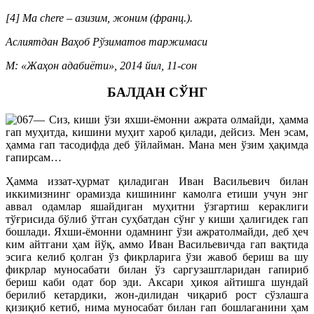
[4] Мa chere – азизим, жоним (франц.).
Аслиятдан Ваҳоб Рўзиматов таржимаси
M: «Жаҳон адабиёти», 2014 йил, 11-сон
БАЛДАН СЎНГ
— Сиз, киши ўзи яхши-ёмонни ажрата олмайди, ҳамма
гап муҳитда, кишини муҳит хароб қилади, дейсиз. Мен эсам,
ҳамма гап тасодифда деб ўйлайман. Мана мен ўзим ҳақимда
гапирсам…
Ҳамма иззат-ҳурмат қиладиган Иван Васильевич билан
иккимизнинг орамизда кишининг камолга етиши учун энг
аввал одамлар яшайдиган муҳитни ўзгартиш кераклиги
тўғрисида бўлиб ўтган суҳбатдан сўнг у киши ҳалигидек гап
бошлади. Яхши-ёмонни одамнинг ўзи ажратолмайди, деб ҳеч
ким айтгани ҳам йўқ, аммо Иван Васильевичда гап вақтида
эсига келиб қолган ўз фикрларига ўзи жавоб бериш ва шу
фикрлар муносабати билан ўз саргузаштларидан гапириб
бериш каби одат бор эди. Аксари ҳикоя айтишга шундай
берилиб кетардики, жон-дилидан чиқариб рост сўзлашга
қизиқиб кетиб, нима муносабат билан гап бошлаганини ҳам