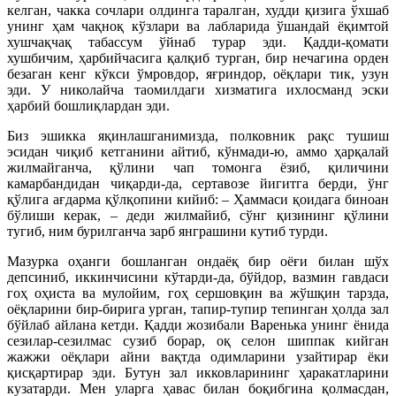
келган, чакка сочлари олдинга таралган, худди қизига ўхшаб
унинг ҳам чақноқ кўзлари ва лабларида ўшандай ёқимтой
хушчақчақ табассум ўйнаб турар эди. Қадди-қомати
хушбичим, ҳарбийчасига қалқиб турган, бир нечагина орден
безаган кенг кўкси ўмровдор, яғриндор, оёқлари тик, узун
эди. У николайча таомилдаги хизматига ихлосманд эски
ҳарбий бошлиқлардан эди.
Биз эшикка яқинлашганимизда, полковник рақс тушиш
эсидан чиқиб кетганини айтиб, кўнмади-ю, аммо ҳарқалай
жилмайганча, қўлини чап томонга ёзиб, қиличини
камарбандидан чиқарди-да, сертавозе йигитга берди, ўнг
қўлига ағдарма қўлқопини кийиб: – Ҳаммаси қоидага биноан
бўлиши керак, – деди жилмайиб, сўнг қизининг қўлини
тугиб, ним бурилганча зарб янграшини кутиб турди.
Мазурка оҳанги бошланган ондаёқ бир oёғи билан шўх
депсиниб, иккинчисини кўтарди-да, бўйдор, вазмин гавдаси
гоҳ оҳиста ва мулойим, гоҳ сершовқин ва жўшқин тарзда,
оёқларини бир-бирига урган, тапир-тупир тепинган ҳолда зал
бўйлаб айлана кетди. Қадди жозибали Варенька унинг ёнида
сезилар-сезилмас сузиб борар, оқ селон шиппак кийган
жажжи оёқлари айни вақтда одимларини узайтирар ёки
қисқартирар эди. Бутун зал икковларининг ҳаракатларини
кузатарди. Мен уларга ҳавас билан боқибгина қолмасдан,