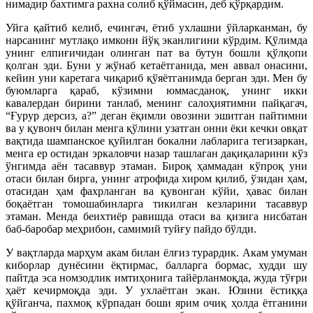
нимадир бахтимга рахна солиб қўймасин, деб қўрқардим.
Уйга қайтиб келиб, ечингач, ётиб ухлашни ўйларканман, бу
нарсанинг мутлақо имкони йўқ эканлигини кўрдим. Қўлимда
унинг елпиғичидан олинган пат ва бутун бошли қўлқопи
қолган эди. Буни у жўнаб кетаётганида, мен аввал онасини,
кейин уни каретага чиқариб қўяётганимда берган эди. Мен бу
буюмларга қараб, кўзимни юммасданоқ, унинг икки
кавалердан бирини танлаб, менинг салоҳиятимни пайқагач,
“Ғурур дерсиз, а?” деган ёқимли овозини эшитган пайтимни
ва у қувонч билан менга қўлини узатган онни ёки кечки овқат
вақтида шампанское қуйилган бокални лабларига тегизаркан,
менга ер остидан эркаловчи назар ташлаган дақиқаларини кўз
ўнгимда аён тасаввур этаман. Бироқ ҳаммадан кўпроқ уни
отаси билан бирга, унинг атрофида хиром қилиб, ўзидан ҳам,
отасидан ҳам фахрланган ва қувонган кўйи, ҳавас билан
боқаётган томошабинларга тикилган кезларини тасаввур
этаман. Менда беихтиёр равишда отаси ва қизига нисбатан
баб-баробар меҳрибон, самимий туйғу пайдо бўлди.
У вақтларда марҳум акам билан ёлғиз турардик. Акам умуман
киборлар дунёсини ёқтирмас, балларга бормас, худди шу
пайтда эса номзодлик имтиҳонига тайёрланмоқда, жуда тўғри
ҳаёт кечирмоқда эди. У ухлаётган экан. Юзини ёстиққа
қўйганча, пахмоқ кўрпадан боши ярим очиқ ҳолда ётганини