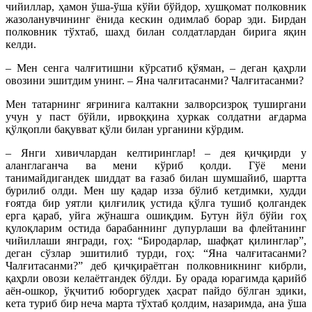
чийиллар, ҳамон ўша-ўша кўйи бўйдор, хушқомат полковник
жазоланувчининг ёнида кескин одимлаб борар эди. Бирдан
полковник тўхтаб, шахд билан солдатлардан бирига яқин
келди.
– Мен сенга чалғитишни кўрсатиб қўяман, – деган қаҳрли
овозини эшитдим унинг. – Яна чалғитасанми? Чалғитасанми?
Мен татарнинг яғринига калтакни залворсизроқ туширгани
учун у паст бўйли, ирвоққина ҳуркак солдатни ағдарма
қўлқопли бақувват қўли билан урганини кўрдим.
– Янги хивичлардан келтиринглар! – дея қичқирди у
аланглаганча ва мени кўриб қолди. Гўё мени
танимайдигандек шиддат ва ғазаб билан шумшайиб, шартта
бурилиб олди. Мен шу қадар изза бўлиб кетдимки, худди
ғоятда бир yятли қилғилиқ устида қўлга тушиб қолгандек
ерга қараб, уйга жўнашга ошиқдим. Бутун йўл бўйи гоҳ
қулоқларим остида барабаннинг дупурлаши ва флейтанинг
чийиллаши янгради, гоҳ: “Биродарлар, шафқат қилинглар”,
деган сўзлар эшитилиб турди, гоҳ: “Яна чалғитасанми?
Чалғитасанми?” деб қичқираётган полковникнинг кибрли,
қаҳрли овози келаётгандек бўлди. Бу орада юрагимда қарийб
аён-ошкор, ўқчитиб юборгудек ҳасрат пайдо бўлган эдики,
кета туриб бир неча марта тўхтаб қолдим, назаримда, ана ўша