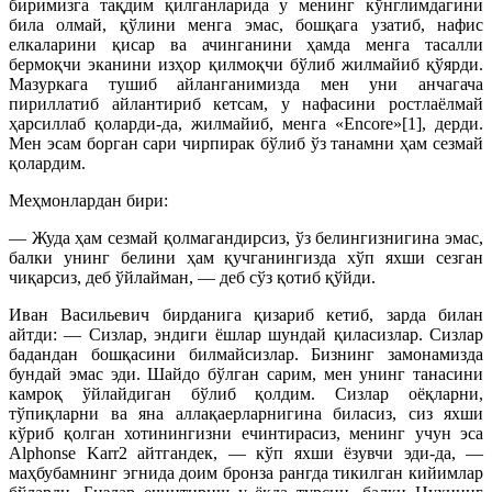
биримизга тақдим қилганларида у менинг кўнглимдагини
била олмай, қўлини менга эмас, бошқага узатиб, нафис
елкаларини қисар ва ачинганини ҳамда менга тасалли
бермоқчи эканини изҳор қилмоқчи бўлиб жилмайиб қўярди.
Мазуркага тушиб айланганимизда мен уни анчагача
пириллатиб айлантириб кетсам, у нафасини ростлаёлмай
ҳарсиллаб қоларди-да, жилмайиб, менга «Encore»[1], дерди.
Мен эсам борган сари чирпирак бўлиб ўз танамни ҳам сезмай
қолардим.
Меҳмонлардан бири:
— Жуда ҳам сезмай қолмагандирсиз, ўз белингизнигина эмас,
балки унинг белини ҳам қучганингизда хўп яхши сезган
чиқарсиз, деб ўйлайман, — деб сўз қотиб қўйди.
Иван Васильевич бирданига қизариб кетиб, зарда билан
айтди: — Сизлар, эндиги ёшлар шундай қиласизлар. Сизлар
бадандан бошқасини билмайсизлар. Бизнинг замонамизда
бундай эмас эди. Шайдо бўлган сарим, мен унинг танасини
камроқ ўйлайдиган бўлиб қолдим. Сизлар оёқларни,
тўпиқларни ва яна аллақаерларнигина биласиз, сиз яхши
кўриб қолган хотинингизни ечинтирасиз, менинг учун эса
Alphonse Karr2 айтгандек, — кўп яхши ёзувчи эди-да, —
маҳбубамнинг эгнида доим бронза рангда тикилган кийимлар