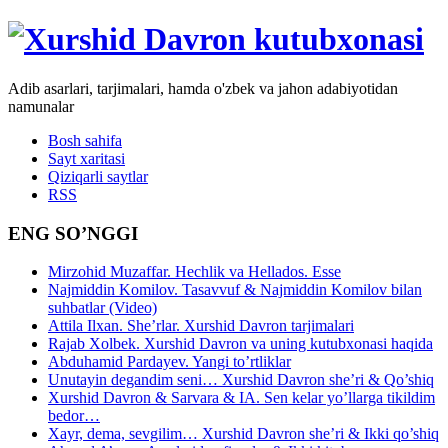
Adib asarlari, tarjimalari, hamda o'zbek va jahon adabiyotidan
namunalar
Bosh sahifa
Sayt xaritasi
Qiziqarli saytlar
RSS
ENG SO’NGGI
Mirzohid Muzaffar. Hechlik va Hellados. Esse
Najmiddin Komilov. Tasavvuf & Najmiddin Komilov bilan
suhbatlar (Video)
Attila Ilxan. She’rlar. Xurshid Davron tarjimalari
Rajab Xolbek. Xurshid Davron va uning kutubxonasi haqida
Abduhamid Pardayev. Yangi to’rtliklar
Unutayin degandim seni… Xurshid Davron she’ri & Qo’shiq
Xurshid Davron & Sarvara & IA. Sen kelar yo’llarga tikildim
bedor…
Xayr, dema, sevgilim… Xurshid Davron she’ri & Ikki qo’shiq