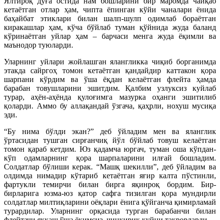
Ялтироқ дўға остида нам бошларини бир маромда чайқаб
кетаётган отлар ҳам, чипта ёпинган кўйи чаналари ёнида
баҳайбат этиклари билан шалп-шулп одимлаб бораётган
киракашлар ҳам, кўча бўйлаб туман қўйнида жуда баланд
кўринаётган уйлар ҳам – барчаси менга жуда ёқимли ва
маънодор туюларди.
Уларнинг уйлари жойлашган ялангликка чиқиб борганимда
этакда сайргоҳ томон кетаётган қандайдир каттакон қора
шарпани кўрдим ва ўша ёқдан келаётган флейта ҳамда
барабан товушларини эшитдим. Қалбим узлуксиз куйлаб
турар, аҳён-аҳёнда қулоғимга мазурка оҳанги эшитилиб
қоларди. Аммо бу аллақандай ўзгача, қаҳрли, нохуш мусиқа
эди.
“Бу нима бўлди экан?” деб ўйладим мен ва яланглик
ўртасидан тушган сирғанчиқ йўл бўйлаб товуш келаётган
томон қараб кетдим. Юз қадамча юргач, туман оша кўпдан-
кўп одамларнинг қора шарпаларини илғай бошладим.
Солдатлар бўлиши керак. “Машқ шекилли”, деб ўйладим ва
олдимда нимадир кўтариб кетаётган яғир калта пўстинли,
фартукли темирчи билан бирга яқинроқ бордим. Бир-
бирларига юзма-юз қатор сафга тизилган қора мундирли
солдатлар милтиқларини оёқлари ёнига қўйганча қимирламай
турардилар. Уларнинг орқасида турган барабанчи билан
флейтачи яккаш ўша ёқимсиз, чинқириқ куйни такрорларди.