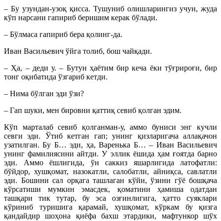
– Бу узундан-узоқ қисса. Тушуниб олишларингиз учун, жуда
кўп нарсани гапириб беришим керак бўлади.
– Бўлмаса гапириб бера қолинг-да.
Иван Васильевич ўйга толиб, бош чайқади.
– Ҳа, – деди у. – Бутун ҳаётим бир кеча ёки тўғрироғи, бир
тонг оқибатида ўзгариб кетди.
– Нима бўлган эди ўзи?
– Гап шуки, мен бировни қаттиқ севиб қолган эдим.
Кўп марталаб севиб қолганман-у, аммо буниси энг кучли
севги эди. Ўтиб кетган гaп; унинг қизларигача аллақачон
узатилган. Бу Б… эди, ҳа, Варенька Б… – Иван Васильевич
унинг фамилиясини айтди. У эллик ёшида ҳам ғоятда барно
эди. Аммо ёшлигида, ўн саккиз яшарлигида латофатли:
бўйдор, хушқомат, назокатли, салобатли, айниқса, савлатли
эди. Бошини сал орқага ташлаган кўйи, ўзини гўё бошқача
кўрсатиши мумкин эмасдек, қоматини ҳамиша одатдан
ташқари тик тутар, бу эса озғинлигига, ҳатто суяклари
кўриниб туришига қарамай, хушқомат, кўркам бу қизга
қандайдир шоҳона қиёфа бахш этардики, мафтункор шўх