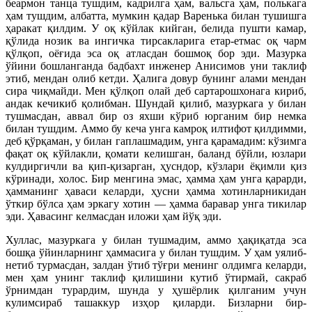
беармон танца тушдим, кадрилга ҳам, вальсга ҳам, полькага
ҳам тушдим, албатта, мумкин қадар Варенька билан тушишга
ҳаракат қилдим. У оқ кўйлак кийган, белида пушти камар,
қўлида нозик ва ингичка тирсакларига етар-етмас оқ чарм
қўлқоп, оёғида эса оқ атласдан бошмоқ бор эди. Мазурка
ўйини бошланганда бадбахт инженер Анисимов уни таклиф
этиб, мендан олиб кетди. Ҳалига довур бунинг алами мендан
сира чиқмайди. Мен қўлқоп олай деб сартарошхонага кириб,
андак кечикиб қолибман. Шундай қилиб, мазуркага у билан
тушмасдан, аввал бир оз яхши кўриб юрганим бир немка
билан тушдим. Аммо бу кеча унга камроқ илтифот қилдимми,
деб қўрқаман, у билан гаплашмадим, унга қарамадим: кўзимга
фақат оқ кўйлакли, қомати келишган, баланд бўйли, юзлари
кулдиргичли ва қип-қизарган, ҳусндор, кўзлари ёқимли қиз
кўринади, холос. Бир менгина эмас, ҳамма ҳам унга қарарди,
ҳамманинг ҳаваси келарди, ҳусни ҳамма хотинларникидан
ўткир бўлса ҳам эркагу хотин — ҳамма баравар унга тикилар
эди. Ҳавасинг келмасдан иложи ҳам йўқ эди.
Хуллас, мазуркага у билан тушмадим, аммо ҳақиқатда эса
бошқа ўйинларнинг ҳаммасига у билан тушдим. У ҳам уялиб-
нетиб турмасдан, залдан ўтиб тўғри менинг олдимга келарди,
мен ҳам унинг таклиф қилишини кутиб ўтирмай, сакраб
ўрнимдан турардим, шунда у ҳушёрлик қилганим учун
кулимсираб ташаккур изҳор қиларди. Бизларни бир-