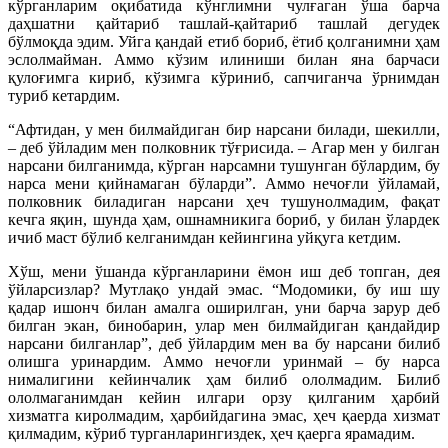
кўрганларим оқибатида кўнглимни чулғаган ўша барча
даҳшатни қайтариб ташлай-қайтариб ташлай дегудек
бўлмоқда эдим. Уйга қандай етиб бориб, ётиб қолганимни ҳам
эслолмайман. Аммо кўзим илиниши билан яна барчаси
қулоғимга кириб, кўзимга кўриниб, сапчиганча ўрнимдан
туриб кетардим.
“Афтидан, у мен билмайдиган бир нарсани билади, шекилли,
– деб ўйладим мен полковник тўғрисида. – Агар мен у билган
нарсани билганимда, кўрган нарсамни тушунган бўлардим, бу
нарса мени қийнамаган бўларди”. Аммо нечоғли ўйламай,
полковник биладиган нарсани ҳеч тушунолмадим, фақат
кечга яқин, шунда ҳам, ошнамникига бориб, у билан ўлардек
ичиб маст бўлиб келганимдан кейингина уйқуга кетдим.
Хўш, мени ўшанда кўрганларини ёмон иш деб топган, дея
ўйларсизлар? Мутлақо ундай эмас. “Модомики, бу иш шу
қадар ишонч билан амалга оширилган, уни барча зарур деб
билган экан, бинобарин, улар мен билмайдиган қандайдир
нарсани билганлар”, деб ўйлардим мен ва бу нарсани билиб
олишга уринардим. Аммо нечоғли уринмай – бу нарса
нималигини кейинчалик ҳам билиб ололмадим. Билиб
ололмаганимдан кейин илгари орзу қилганим ҳарбий
хизматга киролмадим, ҳарбийдагина эмас, ҳеч қаерда хизмат
қилмадим, кўриб турганларингиздек, ҳеч қаерга ярамадим.