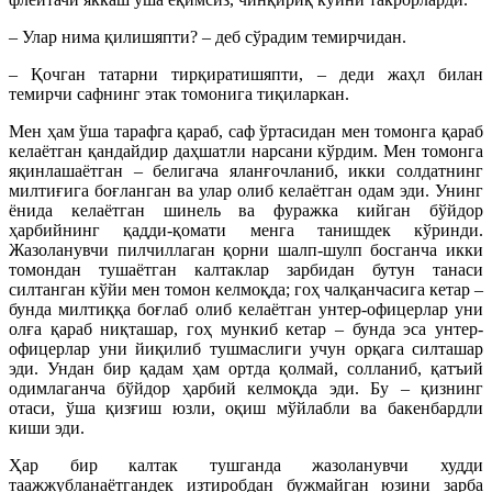
– Улар нима қилишяпти? – деб сўрадим темирчидан.
– Қочган татарни тирқиратишяпти, – деди жаҳл билан
темирчи сафнинг этак томонига тиқиларкан.
Мен ҳам ўша тарафга қараб, саф ўртасидан мен томонга қараб
келаётган қандайдир даҳшатли нарсани кўрдим. Мен томонга
яқинлашаётган – белигача яланғочланиб, икки солдатнинг
милтиғига боғланган вa улар олиб келаётган одам эди. Унинг
ёнида келаётган шинель ва фуражка кийган бўйдор
ҳарбийнинг қадди-қомати менга танишдек кўринди.
Жазоланувчи пилчиллаган қорни шалп-шулп босганча икки
томондан тушаётган калтаклар зарбидан бутун танаси
силтанган кўйи мен томон келмоқда; гоҳ чалқанчасига кетар –
бунда милтиққа боғлаб олиб келаётган унтер-офицерлар уни
олға қараб ниқташар, гоҳ мункиб кетар – бунда эса унтер-
офицерлар уни йиқилиб тушмаслиги учун орқага силташар
эди. Ундан бир қадам ҳам ортда қолмай, солланиб, қатъий
одимлаганча бўйдор ҳарбий келмоқда эди. Бу – қизнинг
отаси, ўша қизғиш юзли, оқиш мўйлабли ва бакенбардли
киши эди.
Ҳар бир калтак тушганда жазоланувчи худди
таажжубланаётгандек изтиробдан бужмайган юзини зарба