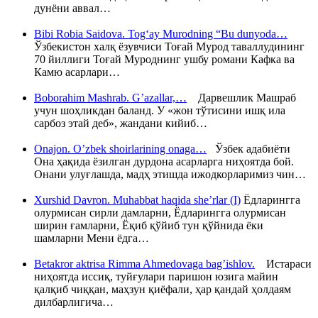
дунёни аввал…
Bibi Robia Saidova. Tog‘ay Murodning “Bu dunyoda…
Ўзбекистон халқ ёзувчиси Тоғай Мурод таваллудининг
70 йиллиги Тоғай Муроднинг ушбу романи Кафка ва
Камю асарлари…
Boborahim Mashrab. G’azallar,…
Дарвешлик Машраб
учун шоҳликдан баланд. У «жон тўтисини ишқ ила
сарбоз этай деб», жандани кийиб…
Onajon. O’zbek shoirlarining onaga…
Ўзбек адабиёти
Она ҳақида ёзилган дурдона асарларга ниҳоятда бой.
Онани улуғлашда, мадҳ этишда ижодкорларимиз чин…
Xurshid Davron. Muhabbat haqida she’rlar (I)
Ёдларингга
олурмисан сирли дамларни, Ёдларингга олурмисан
ширин ғамларни, Ёқиб қўйиб тун қўйнида ёки
шамларни Мени ёдга…
Betakror aktrisa Rimma Ahmedovaga bag’ishlov.
Истараси
ниҳоятда иссиқ, туйғулари паришон юзига майин
қалқиб чиққан, маҳзун қиёфали, ҳар қандай ҳолдаям
дилбарлигича…