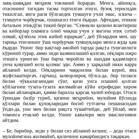
завқ-шавқдан меҳрим товланиб борарди. Менга, айниқса,
отасининг тагидан тасма тортилган этиги, бузоқ терисидан
тикилган, янги расм бўлгандек тумшуғи учли эмас, эскича –
тумшуғи чорбурчак, пошнасиз этиги ёқарди. Афтидан, этикни
батальон этикдўзи тикиб берган. “Севикли қизини ясантириш
ва киборлар оламига олиб чиқиш учун у янгича этик сотиб
олмай, қўлбола этик кийиб юраркан”, деб ўйлардим мен, шу
тариқа этигининг ўша чорбурчак тумшуқлари менга жуда ҳам
ёқарди. Унинг бир вақтлар ажойиб тарзда рақсга тушганлиги
кўриниб турар, аммо энди вазминлашиб қолган, оёқлари ижро
этишга уринган ўша барча чиройли ва шахдам қадамларга
унча қовушиб кела қолмас эди. Аммо у ҳарқалай икки карра
айланиб келди. Оёқларини чаққонлик билан кериб, яна
жуфтлаштиргач, гарчанд залворлироқ бўлса-да, бир тиззаси
билан чўккалаганидан сўнг, қизи унга илашиб қолган
кўйлагини тузата-тузата жилмайган кўйи атрофидан хиром
билан айланаркан, ҳамма баралла қарсак чалиб юборди. Отаси
ўрнидан базўр туриб, қизини меҳрибон, мулойим йўсинда
қўллари билан қулоқларидан босиб тутганча пешанасидан
ўпди-да, уни мен билан рақсга тушаётибди, деб ўйлаб, мен
томонга етаклаб келди. Унинг кавалери мен эмаслигимни
айтдим.
– Бе, барибир, энди у билан сиз айланиб келинг, – деди отаси
мулойимгина жилмайиб, қиличини камарбандига тақаркан.