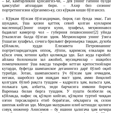
– Бе, камтарликни қўйсангиз-чи, – дея унинг гапини бўлди
ҳамсуҳбат аёллардан бири. – Ахир биз сизнинг
портретингизни кўрганмиз-ку, сиз кўркам киши бўлгансиз.
– Кўркам бўлсам бўлгандирман, бироқ гaп бунда эмас. Гап
шундаки, ўша қизни қаттиқ севиб қолган кунларим
масленица[1]нинг охирги куни, хушфеъл, меҳмоннавоз
бадавлат камергер чол – губерния пешвосининг[2] уйида
ўтказилган балда бўлган эдим. Меҳмонларни унинг ўзига
ўхшаган хушфеъл, сочига брильянт фероньерка таққан, духоба
кўйлакли, худди Елизавета Пет­ровнанинг
портретларидагидек оппоқ, лўппи, қаримсиқ елкалари ва
кўкси очиқ хотини қабул қилмоқда эди. Бал жуда ғаройиб:
айлана болохонали зал ажойиб, мусиқачилар – ишқибоз
помешчикнинг ўша вақтда таърифи кетган крепостнойлари
кутарди, буфетда шампанское деганингиз дарё бўлиб оқиб
турибди. Зотан, шампанскоега ўч бўлсам ҳам ичмадим,
негаки, шаробсиз ҳам ишқдан маст эдим, аммо йиқилиб
қолгудек бўлиб рақсга тушдим – кадрилга ҳам, вальсга ҳам,
полькага ҳам, албатта, энди барчасига имкони борича
Варенька билан бирга тушдим. У пушти белбоғли оқ
кўйлакда, нафис оқ қўлқоп кийган, қўлқопи туртиб чиққан
озғин тирсакларига етиб бораёзган, оёқларига оқ селон
шиппак кийган эди. Мендан мазуркани илиб кетишди: қилиғи
совуқ инженер Анисимов – бу ишини ҳалигача ҳам кечира