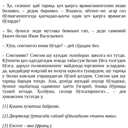
– Ҳе, сизнинг қай тариқа ҳеч қаерга ярамаганингизни яхши
биламиз, – дедик биримиз. – Яхшиси, айтинг-чи: агар сиз
бўлмаганингизда қанчадан-қанча одам ҳеч қаерга ярамаган
бўларди?
– Бе, буниси энди мутлақо бемаъни гап, – деди самимий
ўкинч билан Иван Васильевич.
– Хўш, севгингиз нима бўлди? – деб сўрадик биз.
– Севгимми? Севгим шу кундан эътиборан заволга юз тутди.
Кўпинча қиз одатдагидек юзида табассум билан ўйга толгудек
бўлса, дарҳол полковникнинг майдонда юрганини эслардим-
да, қандайдир ноқулай ва нохуш аҳволга тушардим, шу тариқа
у билан кам-кам учрашадиган бўлиб қолдим. Севгим ҳам шу
тариқа барҳам топди. Ана, дунёда шундай ишлар бўладики,
бунинг оқибатида одамнинг ҳаёти ўзгариб, бошқа йўриққа
тушиб кетади. Ҳолбуки, сизлар бўлсаларингиз… – дея
ҳикоясини тугатди у.
[1] Қишни кузатиш байрами.
[2] Дворянлар ўртасида сайлаб қўйиладиган етакчи вакил.
[3] Encove – яна (франц.).