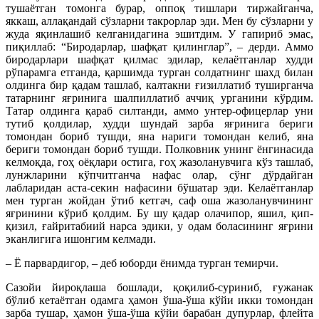
тушаётган томонга бурар, оппоқ тишлари тиржайганча,
яккаш, аллақандай сўзларни такрорлар эди. Мен бу сўзларни у
жуда яқинлашиб келганидагина эшитдим. У гапириб эмас,
пиқиллаб: “Биродарлар, шафқат қилинглар”, – дерди. Аммо
биродарлари шафқат қилмас эдилар, келаётганлар худди
рўпарамга етганда, қаршимда турган солдатнинг шахд билан
олдинга бир қадам ташлаб, калтакни ғизиллатиб туширганча
татарнинг яғринига шалпиллатиб аччиқ урганини кўрдим.
Татар олдинга қараб силтанди, аммо унтер-офицерлар уни
тутиб қолдилар, худди шундай зарба яғринига бериги
томондан бориб тушди, яна нариги томондан келиб, яна
бериги томондан бориб тушди. Полковник унинг ёнгинасида
келмоқда, гоҳ оёқлари остига, гоҳ жазоланувчига кўз ташлаб,
лунжларини кўпчитганча нафас олар, сўнг дўрдайган
лабларидан acтa-секин нафасини бўшатар эди. Келаётганлар
мен турган жойдан ўтиб кетгач, саф оша жазоланувчининг
яғринини кўриб қолдим. Бу шу қадар олачипор, яшил, қип-
қизил, ғайритабиий нарса эдики, у одам боласининг яғрини
эканлигига ишонгим келмади.
– Ё парвардигор, – деб юборди ёнимда турган темирчи.
Сазойи йироқлаша бошлади, қоқилиб-суриниб, ғужанак
бўлиб кетаётган одамга ҳамон ўша-ўша кўйи икки томондан
зарба тушар, ҳамон ўша-ўша кўйи барабан дупурлар, флейта