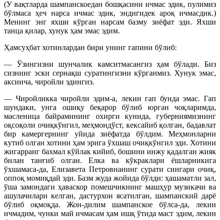
(У вақтларда шампанскоедан бошқасини ичмас эдик, пулимиз
бўлмаса ҳеч нарса ичмас эдик, эндигидек ароқ ичмасдик.)
Менинг энг яхши кўрган нарсам базму зиёфат эди. Яхши
танца қилар, хунук ҳам эмас эдим.
Ҳамсуҳбат хотинлардан бири унинг гапини бўлиб:
— Ўзингизни шунчалик камситмасангиз ҳам бўлади. Биз
сизнинг эски сернақш суратингизни кўрганмиз. Хунук эмас,
аксинча, чиройли эдингиз.
— Чиройликка чиройли эдим-а, лекин гап бунда эмас. Гап
шундаки, унга ошиқу беқарор бўлиб юрган чоқларимда,
масленица байрамининг охирги кунида, губерниямизнинг
оқсоқоли очиқкўнгил, меҳмондўст, кексайиб қолган, бадавлат
бир камергернинг уйида зиёфатда бўлдим. Меҳмонларни
кутиб олган хотини ҳам эрига ўхшаш очиқкўнгил эди. Хотини
жигарранг бахмал кўйлак кийиб, бошини инжу қадалган жияк
билан танғиб олган. Елка ва кўкраклари ёшларникига
ўхшамаса-да, Елизавета Петровнанинг сурати сингари очиқ,
оппоқ момиқдай эди. Базм жуда жойида бўлди: ҳашаматли зал,
ўша замондаги ҳаваскор помешчикнинг машҳур музикачи ва
ашулачилари келган, дастурхон ясатилган, шампанский дарё
бўлиб оқмоқда. Жон-дилим шампанское бўлса-да, лекин
ичмадим, чунки май ичмасам ҳам ишқ ўтида маст эдим, лекин