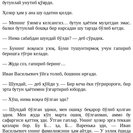
бутунлай унутиб қўярди.
Ҳозир ҳам у ана шу одатни қилди.
— Менинг ўзимга келсангиз… бутун ҳаётим муҳитдан эмас.
балки бутунлай бошқа бир нарсадан шу тарзда бўлиб кетди.
— Нима сабабдан шундай бўлди? — деб сўрадик.
— Бунинг воқеаси узоқ. Буни тушунтирмоқ учун гапириб
беришга тўғри келади.
— Жуда соз, гапириб беринг…
Иван Васильевич ўйга толиб, бошини ирғади.
— Шундай, — деб қўйди у. — Бир кеча ёки тўғриророғи, бир
эрта бутун ҳаётимни ўзгартириб юборди.
— Хўш, нима воқеа бўлган эди?
— Шундай бўлган эдики, мен ошиқу беқарор бўлиб қолган
эдим. Мен жуда кўп марта ошиқ бўлганман, аммо бу
сафаргиси қаттиқ эди. Ўтган гаплар. Унинг ҳозир эрга теккан
қизлари бор. Бу Б… ҳа, Б… Варенька эди, — Иван
Васильевич унинг фамилиясини ҳам айтди. — У эллик ёшида