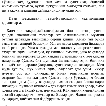
кўзлари ҳам, дудоқлари ҳам ҳамиша хушчақчақ, ёқимтой
жилмайиб турмаса, бутун вужудининг малоҳати бўлмаса, ана
шу важоҳати кишини ҳайиқтириши мумкин эди.
– Иван Васильевич таъриф-тавсифини келтиришини
қаранглар-а.
– Қанчалик таърифлаб-тавсифлаган билан, сизлар унинг
қандай эканлигини тасаввур эта олишларингиз мумкин
бўлган даражада тавсифлаб бериш қийин. Aммо гaп бунда
эмас: мен гапириб бермоқчи бўлган нарса қирқинчи йилларда
юз берган эди. Ўша вақтларда мен вилоят университетининг
студенти эдим. Билмадим, бу яхшими, ёмонми, ўша вақтларда
бизнинг университетда ҳеч қандай тўгараклар йўқ, ҳеч қандай
назариялар бўлмас, биз шунчаки ёш-яланглар эдик, ёшликка
хос ҳаёт кечирардик: ўқирдик, хушчақчақлик қилардик. Мен
жуда қувноқ, шўх йигит эдим, бадавлат ҳам эдим. Учқур
йўрғам бор эди, ойимқизлар билан тепаликдан яхмалак
отардим (ҳали коньки расм бўлмаган эди), ўртоқларим билан
айш қилардим (биз у вақтларда шампанскоедан бошқа нарса
ичмасдик; пулимиз бўлмаса – ҳеч нарса ичмай қўя қолар, аммо
ҳозиргиларга ўхшаб арақ ичмасдик). Кўнглимни хушлайдиган
асосий нарсаларим – кечалар ва баллар эди. Яхшигина рақсга
тушардим, қиёфам ҳам бадбуруш эмас эди.