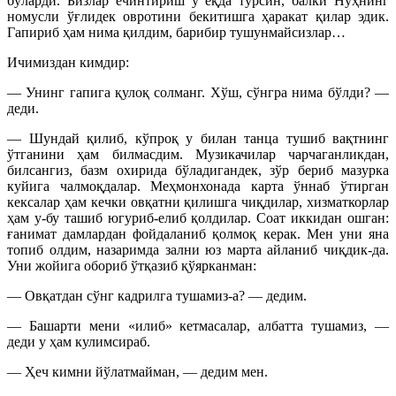
бўларди. Бизлар ечинтириш у ёқда турсин, балки Нуҳнинг
номусли ўғлидек овротини бекитишга ҳаракат қилар эдик.
Гапириб ҳам нима қилдим, барибир тушунмайсизлар…
Ичимиздан кимдир:
— Унинг гапига қулоқ солманг. Хўш, сўнгра нима бўлди? —
деди.
— Шундай қилиб, кўпроқ у билан танца тушиб вақтнинг
ўтганини ҳам билмасдим. Музикачилар чарчаганликдан,
билсангиз, базм охирида бўладигандек, зўр бериб мазурка
куйига чалмоқдалар. Меҳмонхонада карта ўннаб ўтирган
кексалар ҳам кечки овқатни қилишга чиқдилар, хизматкорлар
ҳам у-бу ташиб югуриб-елиб қолдилар. Соат иккидан ошган:
ғанимат дамлардан фойдаланиб қолмоқ керак. Мен уни яна
топиб олдим, назаримда зални юз марта айланиб чиқдик-да.
Уни жойига обориб ўтқазиб қўярканман:
— Овқатдан сўнг кадрилга тушамиз-а? — дедим.
— Башарти мени «илиб» кетмасалар, албатта тушамиз, —
деди у ҳам кулимсираб.
— Ҳеч кимни йўлатмайман, — дедим мен.