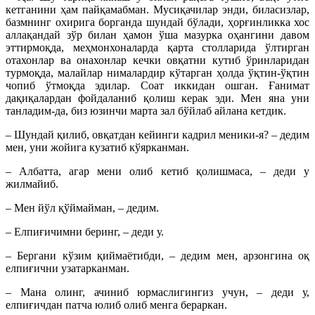
кетганини ҳам пайқамабман. Мусиқачилар энди, биласизлар,
базмнинг охирига борганда шундай бўлади, ҳорғинликка хос
аллақандай зўр билан ҳамон ўша мазурка оҳангини давом
эттирмоқда, меҳмонхоналарда қарта столларида ўлтирган
отахонлар ва онахонлар кечки овқатни кутиб ўринларидан
турмоқда, малайлар нималардир кўтарган ҳолда ўқтин-ўқтин
чопиб ўтмоқда эдилар. Соат иккидан ошган. Ғанимат
дақиқалардан фойдаланиб қолиш керак эди. Мен яна уни
танладим-да, биз юзинчи марта зал бўйлаб айлана кетдик.
– Шундай қилиб, овқатдан кейинги кадрил меники-я? – дедим
мен, уни жойига кузатиб кўярканман.
– Албатта, агар мени олиб кетиб қолишмаса, – деди у
жилмайиб.
– Мен йўл қўймайман, – дедим.
– Елпиғичимни беринг, – деди у.
– Бергани кўзим қиймаётибди, – дедим мен, арзонгина оқ
елпиғични узатарканман.
– Мана олинг, ачиниб юрмаслигингиз учун, – деди у,
елпиғичдан патча юлиб олиб менга бераркан.