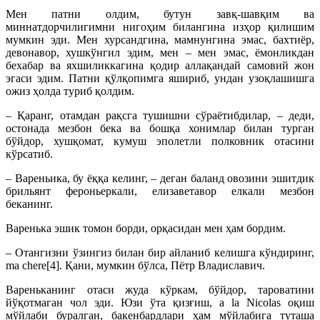
Мен патни олдим, бутун завқ-шавқим ва
миннатдорчилигимни нигоҳим билангина изҳор қилишим
мумкин эди. Мен хурсандгина, мамнунгина эмас, бахтиёр,
девонавор, хушкўнгил эдим, мен – мен эмас, ёмонликдан
бехабар ва яхшиликкагина қодир аллақандай самовий жон
эгаси эдим. Патни қўлқопимга яшириб, ундан узоқлашишга
ожиз ҳолда туриб қолдим.
– Қаранг, отамдан paқсгa тушишни сўраётибдилар, – деди,
остонада мезбон бека ва бошқа хонимлар билан турган
бўйдор, хушқомат, кумуш эполетли полковник отасини
кўрсатиб.
– Вареньика, бу ёққа келинг, – деган баланд овозини эшитдик
брильянт фероньеркали, елизаветавор елкали мезбон
беканинг.
Варенька эшик томон борди, орқасидан мен ҳам бордим.
– Отангизни ўзингиз билан бир айланиб келишга кўндиринг,
ma chere[4]. Қани, мумкин бўлса, Пётр Владиславич.
Вареньканинг отаси жуда кўркам, бўйдор, тароватини
йўқотмаган чол эди. Юзи ўта қизғиш, a la Nicolas оқиш
мўйлаби буралган, бакенбардлари ҳам мўйлабига туташа