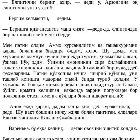
— Елпиғични беринг, ахир, — деди у. Арзонгина оқ
елпиғични унга узатиб:
— Бергим келмаяпти, — дедим.
— Беришга қизғансангиз мана сизга, —деди-да, елпиғичдан
бир пат юлиб олиб менга берди.
Мен патни олдим. Аммо хурсандлигим ва ташаккуримни
қараш билангина билдира олдим, холос. Шу дамда мен
хурсанд ва мамнун бўлиш бир ёқда турсин, ҳимматим ошган,
ўзимда йўқ эдим. Ўзимни ёмонликни сира билмайдиган,
фақат яхшилик қиладиган аллақандай самовий бир вужуд деб
фаҳмлардим. Патни қўлқопим ичига яшириб қўйдим, уни
ташлаб кетишга мадорим етмай, ёнида туриб қолдим. У
хўжайка ва бошқа хонимлар билан эшик олдида турган баланд
бўйли, қомати келишган, елкасида заррин попуклари бор
полковник отаси томонга қўллари билан ишорат қилиб:
— Анов ёққа қаранг, дадам танца қил, деб сўраяптилар, —
деди. Шу вақт бошини инжу жияк билан танғиган, елкалари
Елизаветаникига ўхшаш хўжайканинг:
— Варенька, бу ёққа келинг, — деган овозини эшитиб қолдик.
Варенька эшик олдига келди, унинг кетидан мен ҳам бордим.