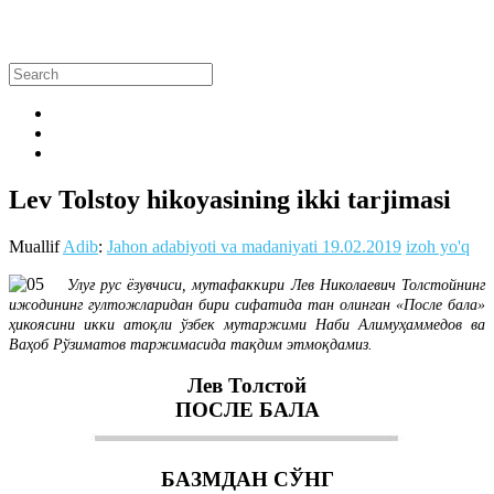
Lev Tolstoy hikoyasining ikki tarjimasi
Muallif
Adib
:
Jahon adabiyoti va madaniyati
19.02.2019
izoh yo'q
Улуғ рус ёзувчиси, мутафаккири Лев Николаевич Толстойнинг
ижодининг гултожларидан бири сифатида тан олинган «После бала»
ҳикоясини икки атоқли ўзбек мутаржими Наби Алимуҳаммедов ва
Ваҳоб Рўзиматов таржимасида тақдим этмоқдамиз.
Лев Толстой
ПОСЛЕ БАЛА
БАЗМДАН СЎНГ