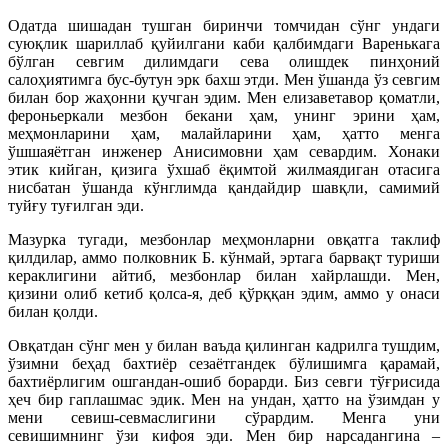
Одатда шишадан тушган биринчи томчидан сўнг ундаги
суюқлик шариллаб қуйилгани каби қалбимдаги Варенькага
бўлган севгим дилимдаги сева олишдек пинҳоний
салоҳиятимга бус-бутун эрк бахш этди. Мен ўшанда ўз севгим
билан бор жаҳонни қучган эдим. Мен елизаветавор қоматли,
феронь­еркали мезбон бекани ҳам, унинг эрини ҳам,
меҳмонларини ҳам, малайларини ҳам, ҳaтто менга
ўшшаяётган инженер Анисимовни ҳам севардим. Хонаки
этик кийган, қизига ўхшаб ёқимтой жилмаядиган отасига
нисбатан ўшанда кўнглимда қандайдир шавқли, самимий
туйғу туғилган эди.
Мазурка тугади, мезбонлар меҳмонларни овқатга таклиф
қилдилар, аммо полковник Б. кўнмай, эртага барвақт туриши
кераклигини айтиб, мезбонлар билан хайрлашди. Мен,
қизини олиб кетиб қолса-я, деб қўрққан эдим, аммо у онаси
билан қолди.
Овқатдан сўнг мен у билан ваъда қилинган кадрилга тушдим,
ўзимни беҳад бахтиёр сезаётгандек бўлишимга қарамай,
бахтиёрлигим ошгандан-ошиб борарди. Биз севги тўғрисида
ҳеч бир гаплашмас эдик. Мен на ундан, ҳатто на ўзимдан у
мени севиш-севмаслигини сўрардим. Менга уни
севишимнинг ўзи кифоя эди. Мен бир нарсадангина –