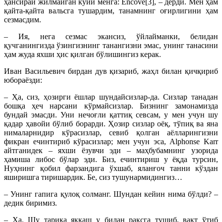
ҳансирай жилмайган кўйи менга: Encove[3], – дерди. Мен ҳам
қайта-қайта вальсга тушардим, танамнинг оғирлигини ҳам
сезмасдим.
– Ия, нега сезмас экансиз, ўйлайманки, белидан
қучганингизда ўзингизнинг танангизни эмас, унинг танасини
ҳам жуда яхши ҳис қилган бўлишингиз керак.
Иван Васильевич бирдан дув қизариб, жаҳл билан қичқириб
юбораёзди:
– Ҳа, сиз, ҳозирги ёшлар шундайсизлар-да. Сизлар танадан
бошқа ҳеч нарсани кўрмайсизлар. Бизнинг замонамизда
бундай эмасди. Уни нечоғли қаттиқ севсам, у мен учун шу
қадар ҳавойи бўлиб борарди. Ҳозир сизлар оёқ, тўпиқ ва яна
нималарнидир кўрасизлар, севиб қолган аёлларингизни
фикран ечинтириб кўрасизлар; мен учун эса, Alphonse Karr
айтганидек – яхши ёзувчи эди – маҳбубамнинг узорида
ҳамиша либос бўлар эди. Биз, ечинтириш у ёқда турсин,
Нуҳнинг қобил фарзандига ўхшаб, яланғоч танни кўздан
яширишга тиришардик. Бе, сиз тушунармидингиз…
– Унинг гапига қулоқ солманг. Шундан кейин нима бўлди? –
дедик биримиз.
– Ҳа. Шу тариқа яккаш у билан рақсга тушиб, вақт ўтиб