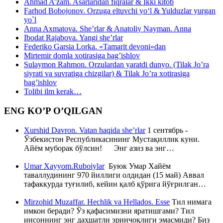
Ahmad A’zam. Asarlaridan fiqralar & Ikki kitob
Farhod Bobojonov. Orzuga eltuvchi yo‘l & Yulduzlar yurgan
yo`l
Anna Axmatova. She’rlar & Anatoliy Nayman. Anna
Ibodat Rajabova. Yangi she’rlar
Federiko Garsia Lorka. «Tamarit devoni»dan
Mirtemir domla xotirasiga bag’ishlov
Sulaymon Rahmon. Orzulardan yaratdi dunyo. (Tilak Jo’ra
siyrati va suvratiga chizgilar) & Tilak Jo’ra xotirasiga
bag’ishlov
Tolibi ilm kerak…
ENG KO’P O’QILGAN
Xurshid Davron. Vatan haqida she’rlar
1 сентябрь -
Ўзбекистон Республикасининг Мустақиллик куни.
Айём муборак бўлсин! Энг азиз ва энг…
Umar Xayyom.Ruboiylar
Буюк Умар Хайём
таваллудининг 970 йиллиги олдидан (15 май) Аввал
тафаккурда туғилиб, кейин қалб қўрига йўғрилган…
Mirzohid Muzaffar. Hechlik va Hellados. Esse
Тил нимага
имкон беради? Ўз қафасимизни яратишгами? Тил
инсоннинг энг даҳшатли эринчоқлиги эмасмиди? Биз