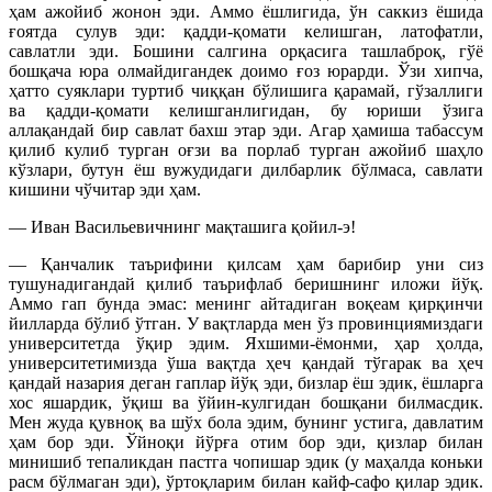
ҳам ажойиб жонон эди. Аммо ёшлигида, ўн саккиз ёшида
ғоятда сулув эди: қадди-қомати келишган, латофатли,
савлатли эди. Бошини салгина орқасига ташлаброқ, гўё
бошқача юра олмайдигандек доимо ғоз юрарди. Ўзи хипча,
ҳатто суяклари туртиб чиққан бўлишига қарамай, гўзаллиги
ва қадди-қомати келишганлигидан, бу юриши ўзига
аллақандай бир савлат бахш этар эди. Агар ҳамиша табассум
қилиб кулиб турган оғзи ва порлаб турган ажойиб шаҳло
кўзлари, бутун ёш вужудидаги дилбарлик бўлмаса, савлати
кишини чўчитар эди ҳам.
— Иван Васильевичнинг мақташига қойил-э!
— Қанчалик таърифини қилсам ҳам барибир уни сиз
тушунадигандай қилиб таърифлаб беришнинг иложи йўқ.
Аммо гап бунда эмас: менинг айтадиган воқеам қирқинчи
йилларда бўлиб ўтган. У вақтларда мен ўз провинциямиздаги
университетда ўқир эдим. Яхшими-ёмонми, ҳар ҳолда,
университетимизда ўша вақтда ҳеч қандай тўгарак ва ҳеч
қандай назария деган гаплар йўқ эди, бизлар ёш эдик, ёшларга
хос яшардик, ўқиш ва ўйин-кулгидан бошқани билмасдик.
Мен жуда қувноқ ва шўх бола эдим, бунинг устига, давлатим
ҳам бор эди. Ўйноқи йўрға отим бор эди, қизлар билан
минишиб тепаликдан пастга чопишар эдик (у маҳалда коньки
расм бўлмаган эди), ўртоқларим билан кайф-сафо қилар эдик.