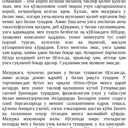
олмайман – уни кириб келиши биланоқ таклиф қилиб қўйган
экан, мен эса қўлқопимни олиб чиқиш учун сартарошхонага
кириб, кечикиброқ келган эдим. Хуллас, мен мазуркага у
билан эмас, илгари унча-мунча мулозамат қилиб юрганим бир
немис қиз билан тушдим. Аммо ўша кеча унга нисбатан анча
такаллуфсизлик қилдим, деб қўрқаман, у билан гаплашмадим,
унга қарамадим, мен пушти белбоғли оқ кўйлакдаги бўйдор,
хушқомат кимсанинг қаддини, унинг нимпушти тус олиб
порлаб турган, кулгичли юзи ва ёқимтой, масъум
кўзларинигина кўрардим. Ёлғиз менгина эмас, унга ҳамма
ҳам қарар, ҳамма ҳавас билан боқар эди, буларнинг барчасини
йўлда қолдириб кетган бўлса-да, эркаклар ҳам, аёллар ҳам
унга суқланиб боқар эдилар. Суқланмаслик мумкин эмасди.
Мазуркага, чунончи, расман у билан тушмаган бўлсам-да,
аммо аслида доимо қарийб у билан рақсга тушдим. У
тортинмасдан бутун зал орқали тўппа-тўғри менга қараб
келарди, мен унинг таклиф қилишини кутиб ўлтирмасдан
сапчиб ўрнимдан турардим, фаҳмлилигим учун у табассум
билан миннатдорчилик билдирарди. Бизларни унинг олдига
олиб борганларида у менинг салоҳиятимни идрок этмаса,
қўлини бошқага узатиб, озғин елкаларини қисган кўйи ўкинч
ва таскинини изҳор этгандек менга жилмайиб қўярди.
Мазурка муқомлари вальс йўсинида ижро этиладиган
кезларда мен у билан узоқ вальсга тушардим, у эса ҳансирай-