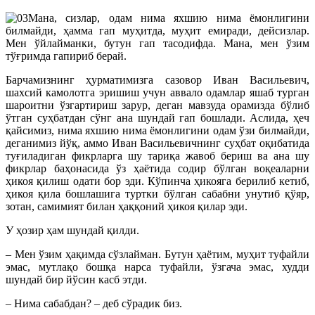
Мана, сизлар, одам нима яхшию нима ёмонлигини
билмайди, ҳамма гап муҳитда, муҳит емиради, дейсизлар.
Мен ўйлайманки, бутун гaп тасодифда. Мана, мен ўзим
тўғримда гапириб берай.
Барчамизнинг ҳурматимизга сазовор Иван Васильевич,
шахсий камолотга эришиш учун аввало одамлар яшаб турган
шароитни ўзгартириш зарур, деган мавзуда орамизда бўлиб
ўтган суҳбатдан сўнг ана шундай гaп бошлади. Аслида, ҳеч
қайсимиз, нима яхшию нима ёмонлигини одам ўзи билмайди,
деганимиз йўқ, аммо Иван Васильевичнинг суҳбат оқибатида
туғиладиган фикрларга шу тариқа жавоб бериш ва ана шу
фикрлар баҳонасида ўз ҳаётида содир бўлган воқеаларни
ҳикоя қилиш одати бор эди. Кўпинча ҳикояга берилиб кетиб,
ҳикоя қила бошлашига тypтки бўлган сабабни унутиб қўяр,
зотан, самимият билан ҳаққоний ҳикоя қилар эди.
У ҳозир ҳам шундай қилди.
– Мен ўзим ҳақимда сўзлайман. Бутун ҳаётим, муҳит туфайли
эмас, мутлақо бошқа нарса туфайли, ўзгача эмас, худди
шундай бир йўсин касб этди.
– Нима сабабдан? – деб сўрадик биз.