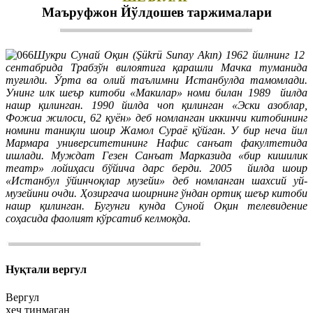
Маъруфжон Йўлдошев таржималари
Шукри Сунай Оқин (Şükrü Sunay Akın) 1962 йилнинг 12
сентабрида Трабзўн вилоятига қарашли Мачка туманида
туғилди. Ўрта ва олий таълимни Истанбулда тамомлади.
Унинг илк шеър китоби «Макилар» номи билан 1989 йилда
нашр қилинган. 1990 йилда чоп қилинган «Эски азоблар,
Фожиа жилоси, 62 қуён» деб номланган иккинчи китобининг
номини таниқли шоир Жамол Сураё қўйган. У бир неча йил
Мармара университетининг Нафис санъат факултетида
ишлади. Муждат Гезен Санъат Марказида «бир кишилик
театр» лойиҳаси бўйича дарс берди. 2005 йилда шоир
«Истанбул ўйинчоқлар музейи» деб номланган шахсий уй-
музейини очди. Ҳозиргача шоирнинг ўндан ортиқ шеър китоби
нашр қилинган. Бугунги кунда Суной Оқин телевидение
соҳасида фаолият кўрсатиб келмоқда.
Нуқтали вергул
Вергул
ҳеч тинмаган