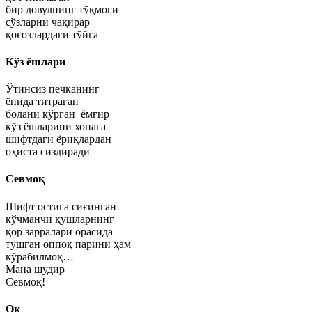
бир довулнинг тўқмоғи
сўзларни чақирар
қоғозлардаги тўйга
Кўз ёшлари
Ўтинсиз печканинг
ёнида титраган
болани кўрган ёмғир
кўз ёшларини хонага
шифтдаги ёриқлардан
оҳиста сиздиради
Севмоқ
Шифт остига сиғинган
кўчманчи қушларнинг
қор зарралари орасида
тушган оппоқ парини ҳам
кўрабилмоқ…
Мана шудир
Севмоқ!
Оқ