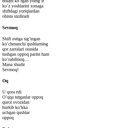
bolani ko’rgan yomg’ir
ko’z yoshlarini xonaga
shiftdagi yoriqlardan
ohista sizdiradi
Sevmoq
Shift ostiga sig’ingan
ko’chmanchi qushlarning
qor zarralari orasida
tushgan oppoq parini ham
ko’rabilmoq…
Mana shudir
Sevmoq!
Oq
U qora edi
O’qqa tutganlar oppoq
qurol ovozidan
hurkib ko’kka
uchgan qushlar
oppoq