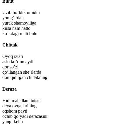
Bulut
Uzib bo’ldik umidni
yomg’irdan
yurak shamoyiliga
kirsa ham hatto
ko’kdagi mitti bulut
Chittak
Oyoq izlari
aslo ko’rinmaydi
qor so’zi
qo’llangan she’rlarda
don qidirgan chittakning
Deraza
Hidi mahallani tutsin
deya ovqatlarining
oqshom payti
ochib qo’yadi derazasini
yangi kelin