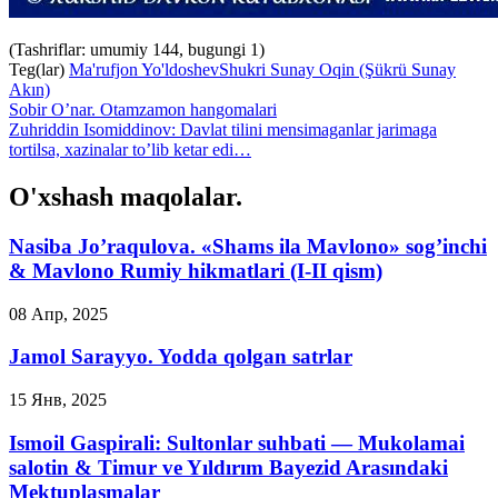
(Tashriflar: umumiy 144, bugungi 1)
Teg(lar)
Ma'rufjon Yo'ldoshev
Shukri Sunay Oqin (Şükrü Sunay
Akın)
Sobir O’nar. Otamzamon hangomalari
Zuhriddin Isomiddinov: Davlat tilini mensimaganlar jarimaga
tortilsa, xazinalar to’lib ketar edi…
O'xshash maqolalar.
Nasiba Jo’raqulova. «Shams ila Mavlono» sog’inchi
& Mavlono Rumiy hikmatlari (I-II qism)
08 Апр, 2025
Jamol Sarayyo. Yodda qolgan satrlar
15 Янв, 2025
Ismoil Gaspirali: Sultonlar suhbati — Mukolamai
salotin & Timur ve Yıldırım Bayezid Arasındaki
Mektuplaşmalar