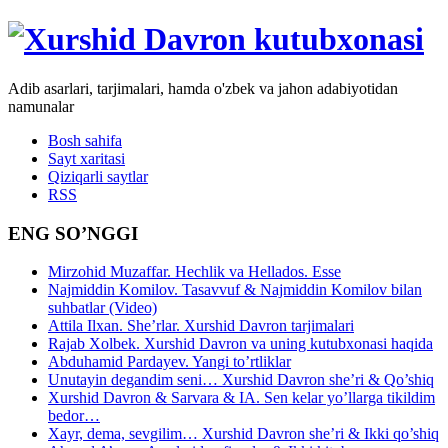
Adib asarlari, tarjimalari, hamda o'zbek va jahon adabiyotidan
namunalar
Bosh sahifa
Sayt xaritasi
Qiziqarli saytlar
RSS
ENG SO’NGGI
Mirzohid Muzaffar. Hechlik va Hellados. Esse
Najmiddin Komilov. Tasavvuf & Najmiddin Komilov bilan
suhbatlar (Video)
Attila Ilxan. She’rlar. Xurshid Davron tarjimalari
Rajab Xolbek. Xurshid Davron va uning kutubxonasi haqida
Abduhamid Pardayev. Yangi to’rtliklar
Unutayin degandim seni… Xurshid Davron she’ri & Qo’shiq
Xurshid Davron & Sarvara & IA. Sen kelar yo’llarga tikildim
bedor…
Xayr, dema, sevgilim… Xurshid Davron she’ri & Ikki qo’shiq