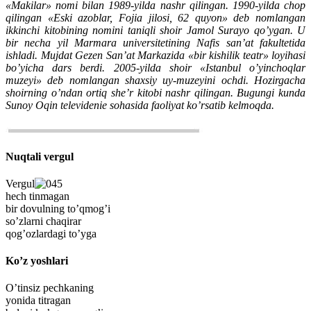
«Makilar» nomi bilan 1989-yilda nashr qilingan. 1990-yilda chop
qilingan «Eski azoblar, Fojia jilosi, 62 quyon» deb nomlangan
ikkinchi kitobining nomini taniqli shoir Jamol Surayo qo’ygan. U
bir necha yil Marmara universitetining Nafis san’at fakultetida
ishladi. Mujdat Gezen San’at Markazida «bir kishilik teatr» loyihasi
bo’yicha dars berdi. 2005-yilda shoir «Istanbul o’yinchoqlar
muzeyi» deb nomlangan shaxsiy uy-muzeyini ochdi. Hozirgacha
shoirning o’ndan ortiq she’r kitobi nashr qilingan. Bugungi kunda
Sunoy Oqin televidenie sohasida faoliyat ko’rsatib kelmoqda.
Nuqtali vergul
Vergul
hech tinmagan
bir dovulning to’qmog’i
so’zlarni chaqirar
qog’ozlardagi to’yga
Ko’z yoshlari
O’tinsiz pechkaning
yonida titragan