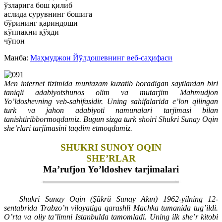
ўзларига бош қилиб
аслида сурувнинг бошига
бўрининг қариндоши
кўппакни қўяди
чўпон
Манба:
Маҳмуджон Йўлдошевнинг веб-саҳифаси
Men internet tizimida muntazam kuzatib boradigan saytlardan biri
taniqli adabiyotshunos olim va mutarjim Mahmudjon
Yo’ldoshevning veb-sahifasidir. Uning sahifalarida e’lon qilingan
turk va jahon adabiyoti namunalari tarjimasi bilan
tanishtiribbormoqdamiz. Bugun sizga turk shoiri Shukri Sunay Oqin
she’rlari tarjimasini taqdim etmoqdamiz.
SHUKRI SUNOY OQIN
SHE’RLAR
Ma’rufjon Yo’ldoshev tarjimalari
Shukri Sunay Oqin (Şükrü Sunay Akın) 1962-yilning 12-
sentabrida Trabzo’n viloyatiga qarashli Machka tumanida tug’ildi.
O’rta va oliy ta’limni Istanbulda tamomladi. Uning ilk she’r kitobi