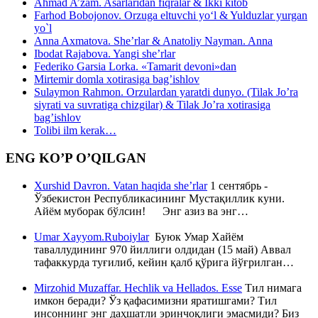
Ahmad A’zam. Asarlaridan fiqralar & Ikki kitob
Farhod Bobojonov. Orzuga eltuvchi yo‘l & Yulduzlar yurgan
yo`l
Anna Axmatova. She’rlar & Anatoliy Nayman. Anna
Ibodat Rajabova. Yangi she’rlar
Federiko Garsia Lorka. «Tamarit devoni»dan
Mirtemir domla xotirasiga bag’ishlov
Sulaymon Rahmon. Orzulardan yaratdi dunyo. (Tilak Jo’ra
siyrati va suvratiga chizgilar) & Tilak Jo’ra xotirasiga
bag’ishlov
Tolibi ilm kerak…
ENG KO’P O’QILGAN
Xurshid Davron. Vatan haqida she’rlar
1 сентябрь -
Ўзбекистон Республикасининг Мустақиллик куни.
Айём муборак бўлсин! Энг азиз ва энг…
Umar Xayyom.Ruboiylar
Буюк Умар Хайём
таваллудининг 970 йиллиги олдидан (15 май) Аввал
тафаккурда туғилиб, кейин қалб қўрига йўғрилган…
Mirzohid Muzaffar. Hechlik va Hellados. Esse
Тил нимага
имкон беради? Ўз қафасимизни яратишгами? Тил
инсоннинг энг даҳшатли эринчоқлиги эмасмиди? Биз