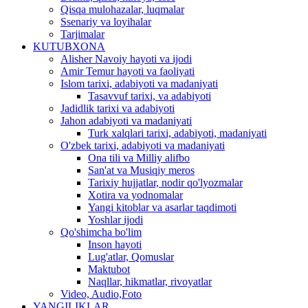
Qisqa mulohazalar, luqmalar
Ssenariy va loyihalar
Tarjimalar
KUTUBXONA
Alisher Navoiy hayoti va ijodi
Amir Temur hayoti va faoliyati
Islom tarixi, adabiyoti va madaniyati
Tasavvuf tarixi, va adabiyoti
Jadidlik tarixi va adabiyoti
Jahon adabiyoti va madaniyati
Turk xalqlari tarixi, adabiyoti, madaniyati
O'zbek tarixi, adabiyoti va madaniyati
Ona tili va Milliy alifbo
San'at va Musiqiy meros
Tarixiy hujjatlar, nodir qo'lyozmalar
Xotira va yodnomalar
Yangi kitoblar va asarlar taqdimoti
Yoshlar ijodi
Qo'shimcha bo'lim
Inson hayoti
Lug'atlar, Qomuslar
Maktubot
Naqllar, hikmatlar, rivoyatlar
Video, Audio,Foto
YANGILIKLAR