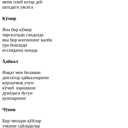
мени олиб кетар деб
шохдаги уясига
Кўмир
Яна бир кўмир
чарсиллади сандалда
яна бир кончининг қалби
ура бошлади
иссиққина хонада
Ҳайкал
Фақат мен биламан
диктатор ҳайкалларини
кирлатмоқ учун
кўчиб юришини
дунёдаги бутун
қушларнинг
Чўпон
Бир овоздан қўйлар
эчкини сайладилар