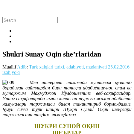
Shukri Sunay Oqin she’rlaridan
Muallif
Adib
:
Turk xalqlari tarixi, adabiyoti, madaniyati
25.02.2016
izoh yo'q
Мен интернет тизимида мунтазам кузатиб
борадиган сайтлардан бири таниқли адабиётшунос олим ва
мутаржим Маҳмуджон Йўлдошевнинг веб-саҳифасидир.
Унинг саҳифаларида эълон қилинган турк ва жаҳон адабиёти
намуналари таржимаси билан таништириб бормоқдамиз.
Бугун сизга турк шоири Шукри Сунай Оқин шеърлари
таржимасини тақдим этмоқдамиз.
ШУКРИ СУНОЙ ОҚИН
ШЕЪРЛАР