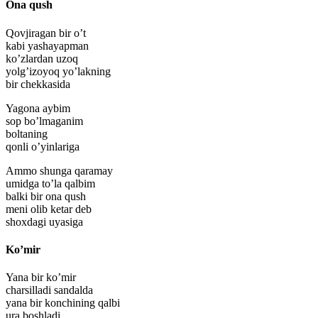
Ona qush
Qovjiragan bir o’t
kabi yashayapman
ko’zlardan uzoq
yolg’izoyoq yo’lakning
bir chekkasida
Yagona aybim
sop bo’lmaganim
boltaning
qonli o’yinlariga
Ammo shunga qaramay
umidga to’la qalbim
balki bir ona qush
meni olib ketar deb
shoxdagi uyasiga
Ko’mir
Yana bir ko’mir
charsilladi sandalda
yana bir konchining qalbi
ura boshladi