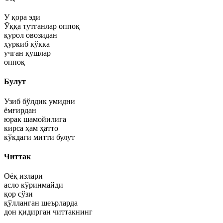
У қора эди
Ўққа тутганлар оппоқ
қурол овозидан
ҳуркиб кўкка
учган қушлар
оппоқ
Булут
Узиб бўлдик умидни
ёмғирдан
юрак шамойилига
кирса ҳам ҳатто
кўкдаги митти булут
Читтак
Оёқ излари
асло кўринмайди
қор сўзи
қўлланган шеърларда
дон қидирган читтакнинг