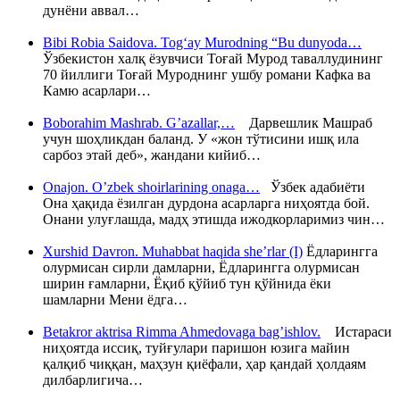
дунёни аввал…
Bibi Robia Saidova. Tog‘ay Murodning “Bu dunyoda…
Ўзбекистон халқ ёзувчиси Тоғай Мурод таваллудининг
70 йиллиги Тоғай Муроднинг ушбу романи Кафка ва
Камю асарлари…
Boborahim Mashrab. G’azallar,…
Дарвешлик Машраб
учун шоҳликдан баланд. У «жон тўтисини ишқ ила
сарбоз этай деб», жандани кийиб…
Onajon. O’zbek shoirlarining onaga…
Ўзбек адабиёти
Она ҳақида ёзилган дурдона асарларга ниҳоятда бой.
Онани улуғлашда, мадҳ этишда ижодкорларимиз чин…
Xurshid Davron. Muhabbat haqida she’rlar (I)
Ёдларингга
олурмисан сирли дамларни, Ёдларингга олурмисан
ширин ғамларни, Ёқиб қўйиб тун қўйнида ёки
шамларни Мени ёдга…
Betakror aktrisa Rimma Ahmedovaga bag’ishlov.
Истараси
ниҳоятда иссиқ, туйғулари паришон юзига майин
қалқиб чиққан, маҳзун қиёфали, ҳар қандай ҳолдаям
дилбарлигича…