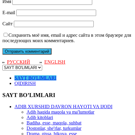
Имя
E-mail
Сайт
Сохранить моё имя, email и адрес сайта в этом браузере для
последующих моих комментариев.
РУССКИЙ
ENGLISH
SAYT BO'LIMLARI
QIDIRISH
SAYT BO’LIMLARI
ADIB XURSHID DAVRON HAYOTI VA IJODI
Adib haqida maqola va ma'lumotlar
Adib kitoblari
Badiha, esse, maqola, suhbat
Dostonlar, she'rlar, turkumlar
Drama, qissa, hikoya, esse