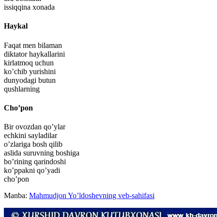
issiqqina xonada
Haykal
Faqat men bilaman
diktator haykallarini
kirlatmoq uchun
ko’chib yurishini
dunyodagi butun
qushlarning
Cho’pon
Bir ovozdan qo’ylar
echkini sayladilar
o’zlariga bosh qilib
aslida suruvning boshiga
bo’rining qarindoshi
ko’ppakni qo’yadi
cho’pon
Manba:
Mahmudjon Yo’ldoshevning veb-sahifasi