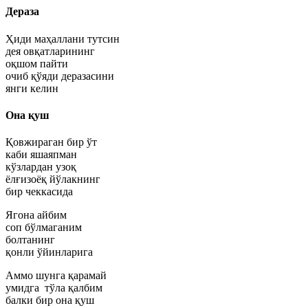
Дераза
Ҳиди маҳаллани тутсин
дея овқатларининг
оқшом пайти
очиб қўяди деразасини
янги келин
Она қуш
Қовжираган бир ўт
каби яшаяпман
кўзлардан узоқ
ёлғизоёқ йўлакнинг
бир чеккасида
Ягона айбим
соп бўлмаганим
болтанинг
қонли ўйинларига
Аммо шунга қарамай
умидга тўла қалбим
балки бир она қуш