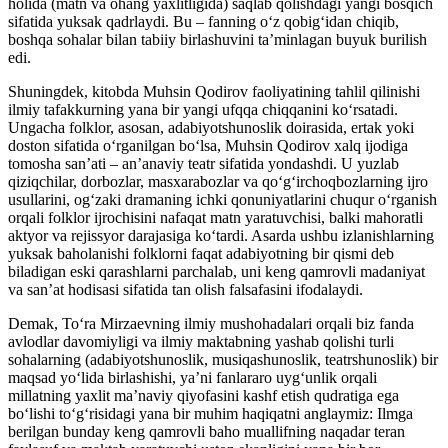
holida (matn va ohang yaxlitligida) saqlab qolishdagi yangi bosqich
sifatida yuksak qadrlaydi. Bu – fanning oʻz qobigʻidan chiqib,
boshqa sohalar bilan tabiiy birlashuvini ta’minlagan buyuk burilish
edi.
Shuningdek, kitobda Muhsin Qodirov faoliyatining tahlil qilinishi
ilmiy tafakkurning yana bir yangi ufqqa chiqqanini koʻrsatadi.
Ungacha folklor, asosan, adabiyotshunoslik doirasida, ertak yoki
doston sifatida oʻrganilgan boʻlsa, Muhsin Qodirov xalq ijodiga
tomosha san’ati – an’anaviy teatr sifatida yondashdi. U yuzlab
qiziqchilar, dorbozlar, masxarabozlar va qoʻgʻirchoqbozlarning ijro
usullarini, ogʻzaki dramaning ichki qonuniyatlarini chuqur oʻrganish
orqali folklor ijrochisini nafaqat matn yaratuvchisi, balki mahoratli
aktyor va rejissyor darajasiga koʻtardi. Asarda ushbu izlanishlarning
yuksak baholanishi folklorni faqat adabiyotning bir qismi deb
biladigan eski qarashlarni parchalab, uni keng qamrovli madaniyat
va san’at hodisasi sifatida tan olish falsafasini ifodalaydi.
Demak, Toʻra Mirzaevning ilmiy mushohadalari orqali biz fanda
avlodlar davomiyligi va ilmiy maktabning yashab qolishi turli
sohalarning (adabiyotshunoslik, musiqashunoslik, teatrshunoslik) bir
maqsad yoʻlida birlashishi, ya’ni fanlararo uygʻunlik orqali
millatning yaxlit ma’naviy qiyofasini kashf etish qudratiga ega
boʻlishi toʻgʻrisidagi yana bir muhim haqiqatni anglaymiz: Ilmga
berilgan bunday keng qamrovli baho muallifning naqadar teran