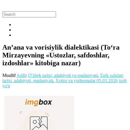
An’ana va vorisiylik dialektikasi (Toʻra
Mirzayevning «Ustozlar, safdoshlar,
izdoshlar» kitobiga nazar)
Muallif
Adib
:
O'zbek tarixi, adabiyoti va madaniyati
,
Turk xalqlari
tarixi, adabiyoti, madaniyati
,
Xotira va yodnomalar
05.03.2026
izoh
yo'q