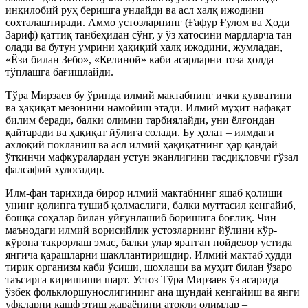
инқилобий руҳ беришга ундайди ва асл халқ ижодини
сохталаштиради. Аммо устозларнинг (Ғафур Ғулом ва Ҳоди
Зариф) қаттиқ танбеҳидан сўнг, у ўз хатосини мардларча тан
олади ва бутун умрини ҳақиқий халқ ижодини, жумладан,
«Ёзи билан Зебо», «Келиной» каби асарларни тоза ҳолда
тўплашга бағишлайди.
Тўра Мирзаев бу ўринда илмий мактабнинг ички қувватини
ва ҳақиқат мезонини намойиш этади. Илмий муҳит нафақат
билим беради, балки олимни тарбиялайди, уни ёлғондан
қайтаради ва ҳақиқат йўлига солади. Бу ҳолат – илмдаги
ахлоқий покланиш ва асл илмий ҳақиқатнинг ҳар қандай
ўткинчи мафкуралардан устун эканлигини тасдиқловчи гўзал
фалсафий хулосадир.
Илм-фан тарихида бирор илмий мактабнинг яшаб қолиши
унинг қолипга тушиб қолмаслиги, балки муттасил кенгайиб,
бошқа соҳалар билан уйғунлашиб боришига боғлиқ. Чин
маънодаги илмий ворисийлик устозларнинг йўлини кўр-
кўрона такрорлаш эмас, балки улар яратган пойдевор устида
янгича қарашларни шакллантиришдир. Илмий мактаб худди
тирик организм каби ўсиши, шохлаши ва муҳит билан ўзаро
таъсирга киришиши шарт. Устоз Тўра Мирзаев ўз асарида
ўзбек фольклоршунослигининг ана шундай кенгайиш ва янги
уфқларни кашф этиш жараёнини атоқли олимлар –