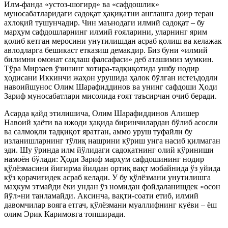
Илм-фанда «устоз-шогирд» ва «сафдошлик»
муносабатларидаги садоқат ҳақиқатни англашга доир теран
ахлоқий тушунчадир. Чин маънодаги илмий садоқат – бу
марҳум сафдошларнинг илмий ғояларини, уларнинг ярим
қолиб кетган меросини унутилишдан асраб қолиш ва келажак
авлодларга бешикаст етказиш демакдир. Биз буни «илмий
билимни омонат сақлаш фалсафаси» деб аташимиз мумкин.
Тўра Мирзаев ўзининг хотира-тадқиқотида ушбу нодир
ҳодисани Иккинчи жаҳон урушида ҳалок бўлган истеъдодли
навоийшунос Олим Шарафиддинов ва унинг сафдоши Ҳоди
Зариф муносабатлари мисолида ғоят таъсирчан очиб беради.
Асарда қайд этилишича, Олим Шарафиддинов Алишер
Навоий ҳаёти ва ижоди ҳақида биринчилардан бўлиб асосли
ва салмоқли тадқиқот яратган, аммо уруш туфайли бу
изланишларнинг тўлиқ нашрини кўриш унга насиб қилмаган
эди. Шу ўринда илм йўлидаги садоқатнинг олий кўриниши
намоён бўлади: Ҳоди Зариф марҳум сафдошининг нодир
қўлёзмасини йигирма йилдан ортиқ вақт мобайнида ўз уйида
кўз қорачиғидек асраб келади. У бу қўлёзмани унутилишга
маҳкум этмайди ёки ундан ўз номидан фойдаланишдек «осон
йўл»ни танламайди. Аксинча, вақти-соати етиб, илмий
давомчилар вояга етгач, қўлёзмани муаллифнинг куёви – ёш
олим Эрик Каримовга топширади.