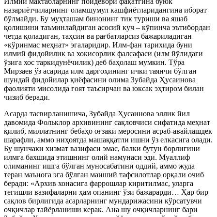
Илмий мактабларнинг пойдевори фақатгина буюк
назариётчиларнинг оламшумул кашфиётларидангина иборат
бўлмайди. Бу муҳташам бинонинг тик туриши ва яшаб
қолишини таъминлайдиган асосий куч – кўпинча эътибордан
четда қоладиган, таҳсин ва рағбатларсиз бажариладиган
«кўринмас меҳнат» эгаларидир. Илм-фан тарихида буни
илмий фидойилик ва хокисорлик фалсафаси (илм йўлидаги
ўзига хос таркидунёчилик) деб баҳолаш мумкин. Тўра
Мирзаев ўз асарида илм даргоҳининг ички таянчи бўлган
шундай фидойилар қиёфасини олима Зубайда Ҳусаинова
фаолияти мисолида ғоят таъсирчан ва юксак эҳтиром билан
чизиб беради.
Асарда тасвирланишича, Зубайда Ҳусаинова эллик йил
давомида Фольклор архивининг сақловчиси сифатида меҳнат
қилиб, миллатнинг бебаҳо оғзаки меросини асраб-авайлашдек
шарафли, аммо ниҳоятда машаққатли ишни ўз елкасига олади.
Бу шунчаки хизмат вазифаси эмас, балки бутун борлиғини
илмга бахшида этишнинг олий намунаси эди. Муаллиф
олиманинг ишга бўлган муносабатини оддий, аммо жуда
теран маънога эга бўлган маиший тафсилотлар орқали очиб
беради: «Архив хонасига фаррошлар киритилмас, уларга
тегишли вазифаларни ҳам опанинг ўзи бажарарди… Ҳар бир
сақлов бирлигида асарларнинг мундарижасини кўрсатувчи
очқичлар тайёрланиши керак. Ана шу очқичларнинг бари