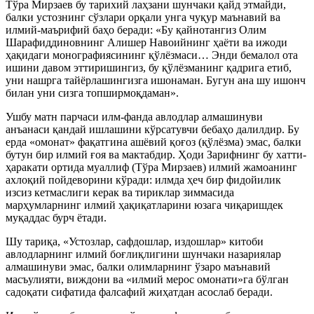
Тўра Мирзаев бу тарихий лаҳзани шунчаки қайд этмайди,
балки устознинг сўзлари орқали унга чуқур маънавий ва
илмий-маърифий баҳо беради: «Бу қайнотангиз Олим
Шарафиддиновнинг Алишер Навоийнинг ҳаёти ва ижоди
ҳақидаги монографиясининг қўлёзмаси… Энди бемалол ота
ишини давом эттиришингиз, бу қўлёзманинг қадрига етиб,
уни нашрга тайёрлашингизга ишонаман. Бугун ана шу ишонч
билан уни сизга топширмоқдаман».
Ушбу матн парчаси илм-фанда авлодлар алмашинуви
анъанаси қандай ишлашини кўрсатувчи бебаҳо далилдир. Бу
ерда «омонат» фақатгина ашёвий қоғоз (қўлёзма) эмас, балки
бутун бир илмий ғоя ва мактабдир. Ҳоди Зарифнинг бу хатти-
ҳаракати ортида муаллиф (Тўра Мирзаев) илмий жамоанинг
ахлоқий пойдеворини кўради: илмда ҳеч бир фидойилик
изсиз кетмаслиги керак ва тириклар зиммасида
марҳумларнинг илмий ҳақиқатларини юзага чиқаришдек
муқаддас бурч ётади.
Шу тариқа, «Устозлар, сафдошлар, издошлар» китоби
авлодларнинг илмий боғлиқлигини шунчаки назариялар
алмашинуви эмас, балки олимларнинг ўзаро маънавий
масъулияти, виждони ва «илмий мерос омонати»га бўлган
садоқати сифатида фалсафий жиҳатдан асослаб беради.