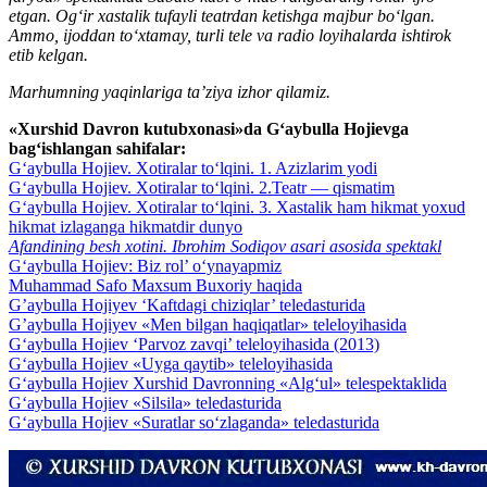
etgan. Og‘ir xastalik tufayli teatrdan ketishga majbur bo‘lgan.
Ammo, ijoddan to‘xtamay, turli tele va radio loyihalarda ishtirok
etib kelgan.
Marhumning yaqinlariga ta’ziya izhor qilamiz.
«Xurshid Davron kutubxonasi»da G‘aybulla Hojievga
bag‘ishlangan sahifalar:
G‘aybulla Hojiev. Xotiralar to‘lqini. 1. Azizlarim yodi
G‘aybulla Hojiev. Xotiralar to‘lqini. 2.Teatr — qismatim
G‘aybulla Hojiev. Xotiralar to‘lqini. 3. Xastalik ham hikmat yoxud
hikmat izlaganga hikmatdir dunyo
Afandining besh xotini. Ibrohim Sodiqov asari asosida spektakl
G‘aybulla Hojiev: Biz rol’ o‘ynayapmiz
Muhammad Safo Maxsum Buxoriy haqida
G’aybulla Hojiyev ‘Kaftdagi chiziqlar’ teledasturida
G’aybulla Hojiyev «Men bilgan haqiqatlar» teleloyihasida
G‘aybulla Hojiev ‘Parvoz zavqi’ teleloyihasida (2013)
G‘aybulla Hojiev «Uyga qaytib» teleloyihasida
G‘aybulla Hojiev Xurshid Davronning «Alg‘ul» telespektaklida
G‘aybulla Hojiev «Silsila» teledasturida
G‘aybulla Hojiev «Suratlar so‘zlaganda» teledasturida