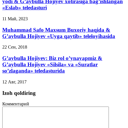
yodi & G’aybulla Hojiyev xotirasiga bag’ishlangan
«Eslab» teledasturi
11 Май, 2023
Muhammad Safo Maxsum Buxoriy haqida &
G’aybulla Hojiyev «Uyga qaytib» teleloyihasida
22 Сен, 2018
G’aybulla Hojiyev: Biz rol o’ynayapmiz &
G’aybulla Hojiyev «Silsila» va «Suratlar
so’zlaganda» teledasturida
12 Авг, 2017
Izoh qoldiring
Комментарий