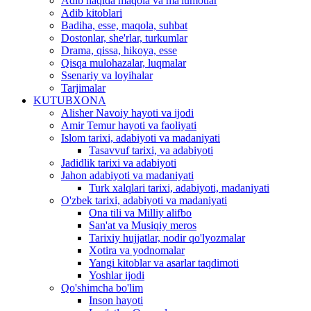
Adib haqida maqola va ma'lumotlar
Adib kitoblari
Badiha, esse, maqola, suhbat
Dostonlar, she'rlar, turkumlar
Drama, qissa, hikoya, esse
Qisqa mulohazalar, luqmalar
Ssenariy va loyihalar
Tarjimalar
KUTUBXONA
Alisher Navoiy hayoti va ijodi
Amir Temur hayoti va faoliyati
Islom tarixi, adabiyoti va madaniyati
Tasavvuf tarixi, va adabiyoti
Jadidlik tarixi va adabiyoti
Jahon adabiyoti va madaniyati
Turk xalqlari tarixi, adabiyoti, madaniyati
O'zbek tarixi, adabiyoti va madaniyati
Ona tili va Milliy alifbo
San'at va Musiqiy meros
Tarixiy hujjatlar, nodir qo'lyozmalar
Xotira va yodnomalar
Yangi kitoblar va asarlar taqdimoti
Yoshlar ijodi
Qo'shimcha bo'lim
Inson hayoti