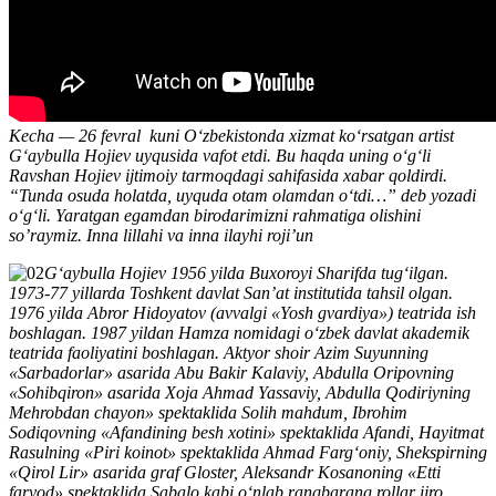
Kecha — 26 fevral kuni O‘zbekistonda xizmat ko‘rsatgan artist
G‘aybulla Hojiev uyqusida vafot etdi. Bu haqda uning o‘g‘li
Ravshan Hojiev ijtimoiy tarmoqdagi sahifasida xabar qoldirdi.
“Tunda osuda holatda, uyquda otam olamdan o‘tdi…” deb yozadi
o‘g‘li. Yaratgan egamdan birodarimizni rahmatiga olishini
so’raymiz. Inna lillahi va inna ilayhi roji’un
G‘aybulla Hojiev 1956 yilda Buxoroyi Sharifda tug‘ilgan.
1973-77 yillarda Toshkent davlat San’at institutida tahsil olgan.
1976 yilda Abror Hidoyatov (avvalgi «Yosh gvardiya») teatrida ish
boshlagan. 1987 yildan Hamza nomidagi o‘zbek davlat akademik
teatrida faoliyatini boshlagan. Aktyor shoir Azim Suyunning
«Sarbadorlar» asarida Abu Bakir Kalaviy, Abdulla Oripovning
«Sohibqiron» asarida Xoja Ahmad Yassaviy, Abdulla Qodiriyning
Mehrobdan chayon» spektaklida Solih mahdum, Ibrohim
Sodiqovning «Afandining besh xotini» spektaklida Afandi, Hayitmat
Rasulning «Piri koinot» spektaklida Ahmad Farg‘oniy, Shekspirning
«Qirol Lir» asarida graf Gloster, Aleksandr Kosanoning «Etti
faryod» spektaklida Sabalo kabi o‘nlab rangbarang rollar ijro