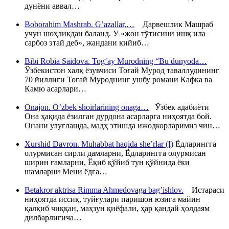
дунёни аввал…
Boborahim Mashrab. G’azallar,…
Дарвешлик Машраб
учун шоҳликдан баланд. У «жон тўтисини ишқ ила
сарбоз этай деб», жандани кийиб…
Bibi Robia Saidova. Tog‘ay Murodning “Bu dunyoda…
Ўзбекистон халқ ёзувчиси Тоғай Мурод таваллудининг
70 йиллиги Тоғай Муроднинг ушбу романи Кафка ва
Камю асарлари…
Onajon. O’zbek shoirlarining onaga…
Ўзбек адабиёти
Она ҳақида ёзилган дурдона асарларга ниҳоятда бой.
Онани улуғлашда, мадҳ этишда ижодкорларимиз чин…
Xurshid Davron. Muhabbat haqida she’rlar (I)
Ёдларингга
олурмисан сирли дамларни, Ёдларингга олурмисан
ширин ғамларни, Ёқиб қўйиб тун қўйнида ёки
шамларни Мени ёдга…
Betakror aktrisa Rimma Ahmedovaga bag’ishlov.
Истараси
ниҳоятда иссиқ, туйғулари паришон юзига майин
қалқиб чиққан, маҳзун қиёфали, ҳар қандай ҳолдаям
дилбарлигича…