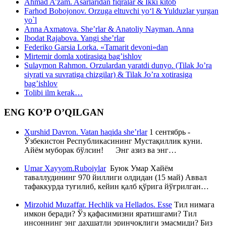
Ahmad A’zam. Asarlaridan fiqralar & Ikki kitob
Farhod Bobojonov. Orzuga eltuvchi yo‘l & Yulduzlar yurgan
yo`l
Anna Axmatova. She’rlar & Anatoliy Nayman. Anna
Ibodat Rajabova. Yangi she’rlar
Federiko Garsia Lorka. «Tamarit devoni»dan
Mirtemir domla xotirasiga bag’ishlov
Sulaymon Rahmon. Orzulardan yaratdi dunyo. (Tilak Jo’ra
siyrati va suvratiga chizgilar) & Tilak Jo’ra xotirasiga
bag’ishlov
Tolibi ilm kerak…
ENG KO’P O’QILGAN
Xurshid Davron. Vatan haqida she’rlar
1 сентябрь -
Ўзбекистон Республикасининг Мустақиллик куни.
Айём муборак бўлсин! Энг азиз ва энг…
Umar Xayyom.Ruboiylar
Буюк Умар Хайём
таваллудининг 970 йиллиги олдидан (15 май) Аввал
тафаккурда туғилиб, кейин қалб қўрига йўғрилган…
Mirzohid Muzaffar. Hechlik va Hellados. Esse
Тил нимага
имкон беради? Ўз қафасимизни яратишгами? Тил
инсоннинг энг даҳшатли эринчоқлиги эмасмиди? Биз