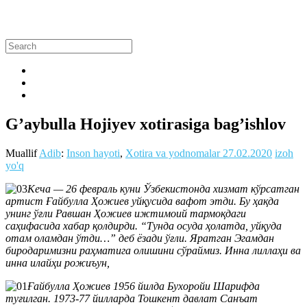
G’aybulla Hojiyev xotirasiga bag’ishlov
Muallif
Adib
:
Inson hayoti
,
Xotira va yodnomalar
27.02.2020
izoh
yo'q
Кеча — 26 февраль куни Ўзбекистонда хизмат кўрсатган
артист Ғайбулла Ҳожиев уйқусида вафот этди. Бу ҳақда
унинг ўғли Равшан Ҳожиев ижтимоий тармоқдаги
саҳифасида хабар қолдирди. “Тунда осуда ҳолатда, уйқуда
отам оламдан ўтди…” деб ёзади ўғли. Яратган Эгамдан
биродаримизни раҳматига олишини сўраймиз. Инна лиллаҳи ва
инна илайҳи рожиъун,
Ғайбулла Ҳожиев 1956 йилда Бухоройи Шарифда
туғилган. 1973-77 йилларда Тошкент давлат Санъат