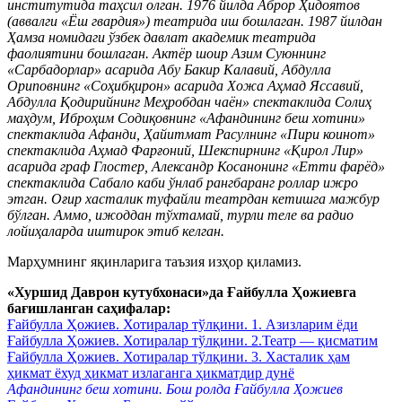
институтида таҳсил олган. 1976 йилда Аброр Ҳидоятов
(аввалги «Ёш гвардия») театрида иш бошлаган. 1987 йилдан
Ҳамза номидаги ўзбек давлат академик театрида
фаолиятини бошлаган. Актёр шоир Азим Суюннинг
«Сарбадорлар» асарида Абу Бакир Калавий, Абдулла
Ориповнинг «Соҳибқирон» асарида Хожа Аҳмад Яссавий,
Абдулла Қодирийнинг Меҳробдан чаён» спектаклида Солиҳ
маҳдум, Иброҳим Содиқовнинг «Афандининг беш хотини»
спектаклида Афанди, Ҳайитмат Расулнинг «Пири коинот»
спектаклида Аҳмад Фарғоний, Шекспирнинг «Қирол Лир»
асарида граф Глостер, Александр Косанонинг «Етти фарёд»
спектаклида Сабало каби ўнлаб рангбаранг роллар ижро
этган. Оғир хасталик туфайли театрдан кетишга мажбур
бўлган. Аммо, ижоддан тўхтамай, турли теле ва радио
лойиҳаларда иштирок этиб келган.
Марҳумнинг яқинларига таъзия изҳор қиламиз.
«Хуршид Даврон кутубхонаси»да Ғайбулла Ҳожиевга
бағишланган саҳифалар:
Ғайбулла Ҳожиев. Хотиралар тўлқини. 1. Азизларим ёди
Ғайбулла Ҳожиев. Хотиралар тўлқини. 2.Театр — қисматим
Ғайбулла Ҳожиев. Хотиралар тўлқини. 3. Хасталик ҳам
ҳикмат ёхуд ҳикмат излаганга ҳикматдир дунё
Афандининг беш хотини. Бош ролда Ғайбулла Ҳожиев