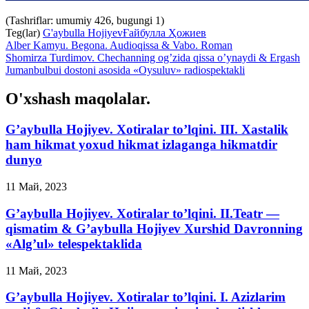
(Tashriflar: umumiy 426, bugungi 1)
Teg(lar)
G'aybulla Hojiyev
Ғайбулла Ҳожиев
Alber Kamyu. Begona. Audioqissa & Vabo. Roman
Shomirza Turdimov. Chechanning og’zida qissa o’ynaydi & Ergash
Jumanbulbui dostoni asosida «Oysuluv» radiospektakli
O'xshash maqolalar.
G’aybulla Hojiyev. Xotiralar to’lqini. III. Xastalik
ham hikmat yoxud hikmat izlaganga hikmatdir
dunyo
11 Май, 2023
G’aybulla Hojiyev. Xotiralar to’lqini. II.Teatr —
qismatim & G’aybulla Hojiyev Xurshid Davronning
«Alg’ul» telespektaklida
11 Май, 2023
G’aybulla Hojiyev. Xotiralar to’lqini. I. Azizlarim