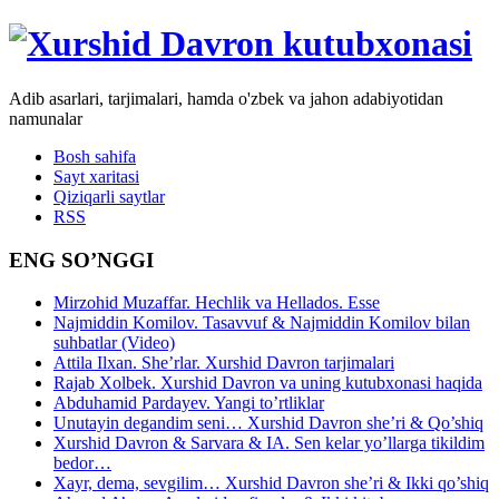
Adib asarlari, tarjimalari, hamda o'zbek va jahon adabiyotidan
namunalar
Bosh sahifa
Sayt xaritasi
Qiziqarli saytlar
RSS
ENG SO’NGGI
Mirzohid Muzaffar. Hechlik va Hellados. Esse
Najmiddin Komilov. Tasavvuf & Najmiddin Komilov bilan
suhbatlar (Video)
Attila Ilxan. She’rlar. Xurshid Davron tarjimalari
Rajab Xolbek. Xurshid Davron va uning kutubxonasi haqida
Abduhamid Pardayev. Yangi to’rtliklar
Unutayin degandim seni… Xurshid Davron she’ri & Qo’shiq
Xurshid Davron & Sarvara & IA. Sen kelar yo’llarga tikildim
bedor…
Xayr, dema, sevgilim… Xurshid Davron she’ri & Ikki qo’shiq