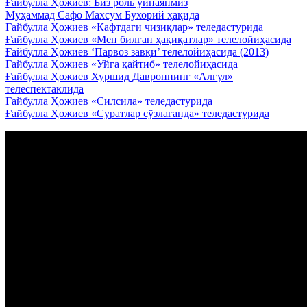
Ғайбулла Ҳожиев: Биз роль ўйнаяпмиз
Муҳаммад Сафо Махсум Бухорий ҳақида
Ғайбулла Ҳожиев «Кафтдаги чизиқлар» теледастурида
Ғайбулла Ҳожиев «Мен билган ҳақиқатлар» телелойиҳасида
Ғайбулла Ҳожиев ‘Парвоз завқи’ телелойиҳасида (2013)
Ғайбулла Ҳожиев «Уйга қайтиб» телелойиҳасида
Ғайбулла Ҳожиев Хуршид Давроннинг «Алғул»
телеспектаклида
Ғайбулла Ҳожиев «Силсила» теледастурида
Ғайбулла Ҳожиев «Суратлар сўзлаганда» теледастурида