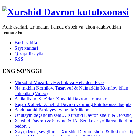
Adib asarlari, tarjimalari, hamda o'zbek va jahon adabiyotidan
namunalar
Bosh sahifa
Sayt xaritasi
Qiziqarli saytlar
RSS
ENG SO’NGGI
Mirzohid Muzaffar. Hechlik va Hellados. Esse
Najmiddin Komilov. Tasavvuf & Najmiddin Komilov bilan
suhbatlar (Video)
Attila Ilxan. She’rlar. Xurshid Davron tarjimalari
Rajab Xolbek. Xurshid Davron va uning kutubxonasi haqida
Abduhamid Pardayev. Yangi to’rtliklar
Unutayin degandim seni… Xurshid Davron she’ri & Qo’shiq
Xurshid Davron & Sarvara & IA. Sen kelar yo’llarga tikildim
bedor…
Xayr, dema, sevgilim… Xurshid Davron she’ri & Ikki qo’shiq