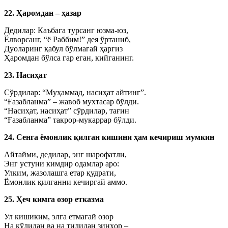
22. Ҳаромдан – ҳазар
Дедилар: Каъбага турсанг юзма-юз,
Ёлворсанг, “ё Раббим!” дея ўртаниб,
Дуоларинг қабул бўлмагай ҳаргиз
Ҳаромдан бўлса гар еган, кийганинг.
23. Насиҳат
Сўрдилар: “Муҳаммад, насиҳат айтинг”.
“Ғазабланма” – жавоб мухтасар бўлди.
“Насиҳат, насиҳат” сўрдилар, тағин
“Ғазабланма” такрор-мукаррар бўлди.
24. Сенга ёмонлик қилган кишини ҳам кечириш мумкин
Айтайми, дедилар, энг шарофатли,
Энг устуни кимдир одамлар аро:
Улким, жазолашга етар қудрати,
Ёмонлик қилганни кечиргай аммо.
25. Ҳеч кимга озор етказма
Ул кишиким, элга етмагай озор
На қўлидан ва на тилидан зинҳор –