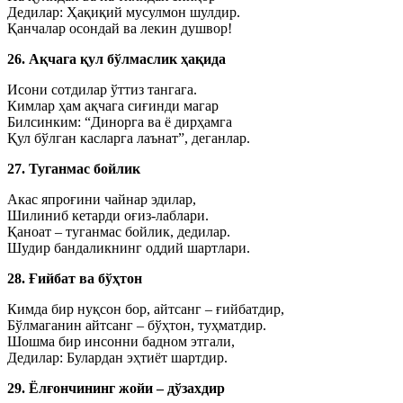
Дедилар: Ҳақиқий мусулмон шулдир.
Қанчалар осондай ва лекин душвор!
26. Ақчага қул бўлмаслик ҳақида
Исони сотдилар ўттиз тангага.
Кимлар ҳам ақчага сиғинди магар
Билсинким: “Динорга ва ё дирҳамга
Қул бўлган касларга лаънат”, деганлар.
27. Туганмас бойлик
Акас япроғини чайнар эдилар,
Шилиниб кетарди оғиз-лаблари.
Қаноат – туганмас бойлик, дедилар.
Шудир бандаликнинг оддий шартлари.
28. Ғийбат ва бўҳтон
Кимда бир нуқсон бор, айтсанг – ғийбатдир,
Бўлмаганин айтсанг – бўҳтон, туҳматдир.
Шошма бир инсонни бадном этгали,
Дедилар: Булардан эҳтиёт шартдир.
29. Ёлғончининг жойи – дўзахдир