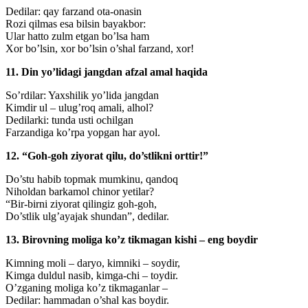
Dedilar: qay farzand ota-onasin
Rozi qilmas esa bilsin bayakbor:
Ular hatto zulm etgan bo’lsa ham
Xor bo’lsin, xor bo’lsin o’shal farzand, xor!
11. Din yo’lidagi jangdan afzal amal haqida
So’rdilar: Yaxshilik yo’lida jangdan
Kimdir ul – ulug’roq amali, alhol?
Dedilarki: tunda usti ochilgan
Farzandiga ko’rpa yopgan har ayol.
12. “Goh-goh ziyorat qilu, do’stlikni orttir!”
Do’stu habib topmak mumkinu, qandoq
Niholdan barkamol chinor yetilar?
“Bir-birni ziyorat qilingiz goh-goh,
Do’stlik ulg’ayajak shundan”, dedilar.
13. Birovning moliga ko’z tikmagan kishi – eng boydir
Kimning moli – daryo, kimniki – soydir,
Kimga duldul nasib, kimga-chi – toydir.
O’zganing moliga ko’z tikmaganlar –
Dedilar: hammadan o’shal kas boydir.