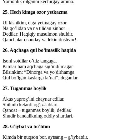
Yomonlik qilganni kechirgay ammo.
25. Hech kimga ozor yetkazma
Ul kishikim, elga yetmagay ozor
Na qo’lidan va na tilidan zinhor –
Dedilar: Haqiqiy musulmon shuldir.
Qanchalar osonday va lekin dushvor!
26. Aqchaga qul bo’lmaslik haqida
Isoni sotdilar o’ttiz tangaga.
Kimlar ham aqchaga sig’indi magar
Bilsinkim: “Dinorga va yo dirhamga
Qul bo’lgan kaslarga la’nat”, deganlar.
27. Tuganmas boylik
Akas yaprog’ini chaynar edilar,
Shilinib ketardi og’iz-lablari.
Qanoat – tuganmas boylik, dedilar.
Shudir bandalikning oddiy shartlari.
28. G’iybat va bo’hton
Kimda bir nuqson bor, aytsang – g’iybatdir,