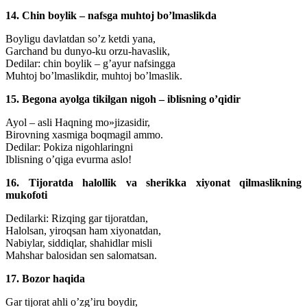
14. Chin boylik – nafsga muhtoj bo’lmaslikda
Boyligu davlatdan so’z ketdi yana,
Garchand bu dunyo-ku orzu-havaslik,
Dedilar: chin boylik – g’ayur nafsingga
Muhtoj bo’lmaslikdir, muhtoj bo’lmaslik.
15. Begona ayolga tikilgan nigoh – iblisning o’qidir
Ayol – asli Haqning mo»jizasidir,
Birovning xasmiga boqmagil ammo.
Dedilar: Pokiza nigohlaringni
Iblisning o’qiga evurma aslo!
16. Tijoratda halollik va sherikka xiyonat qilmaslikning
mukofoti
Dedilarki: Rizqing gar tijoratdan,
Halolsan, yiroqsan ham xiyonatdan,
Nabiylar, siddiqlar, shahidlar misli
Mahshar balosidan sen salomatsan.
17. Bozor haqida
Gar tijorat ahli o’zg’iru boydir,