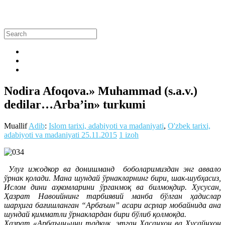
Nodira Afoqova.» Muhammad (s.a.v.)
dedilar…Arba’in» turkumi
Muallif
Adib
:
Islom tarixi, adabiyoti va madaniyati
,
O'zbek tarixi,
adabiyoti va madaniyati
25.11.2015
1 izoh
Улуғ ижодкор ва донишманд боболаримиздан энг аввало
ўрнак қолади. Мана шундай ўрнакларнинг бири, шак-шубҳасиз,
Ислом дини аҳкомларини ўрганмоқ ва билмоқдир. Хусусан,
Ҳазрат Навоийнинг тарбиявий манба бўлган ҳадислар
шарҳига бағишланган “Арбаъин” асари асрлар мобайнида ана
шундай қимматли ўрнаклардан бири бўлиб қолмоқда.
Ҳазрат «Арбаъин»ини тадқиқ этган Ҳасанхон ва Ҳусайнхон