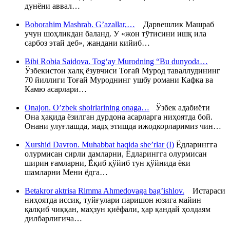
дунёни аввал…
Boborahim Mashrab. G’azallar,…
Дарвешлик Машраб
учун шоҳликдан баланд. У «жон тўтисини ишқ ила
сарбоз этай деб», жандани кийиб…
Bibi Robia Saidova. Tog‘ay Murodning “Bu dunyoda…
Ўзбекистон халқ ёзувчиси Тоғай Мурод таваллудининг
70 йиллиги Тоғай Муроднинг ушбу романи Кафка ва
Камю асарлари…
Onajon. O’zbek shoirlarining onaga…
Ўзбек адабиёти
Она ҳақида ёзилган дурдона асарларга ниҳоятда бой.
Онани улуғлашда, мадҳ этишда ижодкорларимиз чин…
Xurshid Davron. Muhabbat haqida she’rlar (I)
Ёдларингга
олурмисан сирли дамларни, Ёдларингга олурмисан
ширин ғамларни, Ёқиб қўйиб тун қўйнида ёки
шамларни Мени ёдга…
Betakror aktrisa Rimma Ahmedovaga bag’ishlov.
Истараси
ниҳоятда иссиқ, туйғулари паришон юзига майин
қалқиб чиққан, маҳзун қиёфали, ҳар қандай ҳолдаям
дилбарлигича…