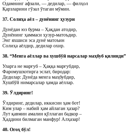
Одамнинг афзали, — дедилар, — филҳол
Қарзларини гўзал ўтаган мўмин.
37. Солиҳа аёл – дунёнинг ҳузури
Дунёдан юз бурма – Ҳақдан атодир,
Дунёнинг ҳаммаси ҳузур-матоъдир.
Энг яхшиси эса дунё матоъин
Солиҳа аёлдир, дедилар охир.
38. “Менга аёллар ва хушбўй нарсалар маҳбуб қилинди”
Уларга не марғуб – Ҳаққа марғубдир,
Фаромушхотирга эслат, биродар:
Дедилар: Дунёда менга маҳбубдир,
Хушбўй нимарсалар ҳамда аёллар.
39. Ўлдиринг!
Ўлдиринг, дедилар, иккисин ҳам бот!
Ким улар – набий ҳам айлаган ҳазар?
Лут қавмин амалин қўллаган бадкор –
Ҳаддини билмаган манфур! Алҳазар!
40. Огоҳ бўл!