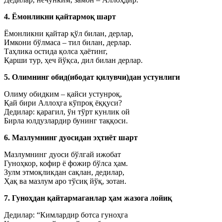
4. Ёмонликни қайтармоқ шарт
Ёмонликни қайтар қўл билан, дерлар,
Имкони бўлмаса – тил билан, дерлар.
Таҳлика остида қолса ҳаётинг,
Қарши тур, ҳеч йўқса, дил билан дерлар.
5. Олимнинг обид(ибодат қилувчи)дан устунлиги
Олиму обидким – қайси устунроқ,
Қай бири Аллоҳга кўпроқ ёққуси?
Дедилар: қарагил, ўн тўрт кунлик ой
Бирла юлдузлардир бунинг таққоси.
6. Мазлумнинг дуосидан эҳтиёт шарт
Мазлумнинг дуоси бўлгай ижобат
Гуноҳкор, кофир ё фожир бўлса ҳам.
Зулм этмоқликдан сақлан, дедилар,
Ҳақ ва мазлум аро тўсиқ йўқ, зотан.
7. Гуноҳдан қайтармаганлар ҳам жазога лойиқ
Дедилар: “Кимлардир ботса гуноҳга