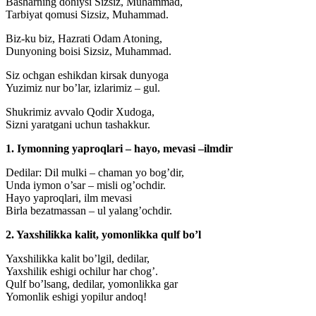
Basharning dohiysi Sizsiz, Muhammad,
Tarbiyat qomusi Sizsiz, Muhammad.
Biz-ku biz, Hazrati Odam Atoning,
Dunyoning boisi Sizsiz, Muhammad.
Siz ochgan eshikdan kirsak dunyoga
Yuzimiz nur bo’lar, izlarimiz – gul.
Shukrimiz avvalo Qodir Xudoga,
Sizni yaratgani uchun tashakkur.
1. Iymonning yaproqlari – hayo, mevasi –ilmdir
Dedilar: Dil mulki – chaman yo bog’dir,
Unda iymon o’sar – misli og’ochdir.
Hayo yaproqlari, ilm mevasi
Birla bezatmassan – ul yalang’ochdir.
2. Yaxshilikka kalit, yomonlikka qulf bo’l
Yaxshilikka kalit bo’lgil, dedilar,
Yaxshilik eshigi ochilur har chog’.
Qulf bo’lsang, dedilar, yomonlikka gar
Yomonlik eshigi yopilur andoq!