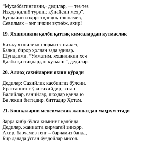
“Муҳаббатингизни,- дедилар, — тез-тез
Изҳор қилиб туринг, кўпайсин меҳр”.
Бундайин изҳорга қандоқ ташнамиз,
Севилмак – энг ичкин эҳтиёж, ахир!
19. Яхшиликни қалби қаттиқ кимсалардан кутмаслик
Биз-ку яхшиликка зормиз эрта-кеч,
Балки, бирор ҳолдан зада эдилар.
Шунданми, “Умматим, яхшиликни ҳеч
Қалби қаттиқлардан кутманг”, дедилар.
20. Аллоҳ сахийларни яхши кўради
Дедилар: Сахийлик касбингиз бўлсин,
Яратганнинг ўзи сахийдир, зотан.
Валийлар, ғанийлар, шоҳлар қанча-ю
Ва лекин биттадир, биттадир Ҳотам.
21. Бошқаларни менсимаслик жаннатдан маҳрум этади
Зарра кибр бўлса кимнинг қалбида
Дедилар, жаннатга кирмагай зинҳор.
Ахир, барчамиз тенг – барчамиз банда,
Бир далада ўсган буғдойлар мисол.