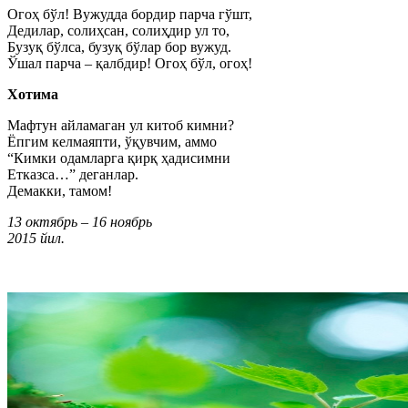
Огоҳ бўл! Вужудда бордир парча гўшт,
Дедилар, солиҳсан, солиҳдир ул то,
Бузуқ бўлса, бузуқ бўлар бор вужуд.
Ўшал парча – қалбдир! Огоҳ бўл, огоҳ!
Хотима
Мафтун айламаган ул китоб кимни?
Ёпгим келмаяпти, ўқувчим, аммо
“Кимки одамларга қирқ ҳадисимни
Етказса…” деганлар.
Демакки, тамом!
13 октябрь – 16 ноябрь
2015 йил.