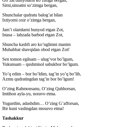
Go’zal dunyolarni ko’zimga bergan,
Sirni,sinoatni so’zimga bergan,
Shunchalar qudratu balog’at bilan
Ixtiyorni oxir o’zimga bergan,
Jam’i olamlarni bunyod etgan Zot,
Istasa – lahzada barbod etgan Zot,
Shuncha kashfi aro ko’nglimni manim
Muhabbat shavqidan obod etgan Zot!
Sen tomon egilsam – ulug’vor bo’lgum,
Yukunsam – qushmisol sabukbor bo’lgum.
Yo’q edim – bor bo’ldim, tag’in yo’q bo’lib,
Azmu qudratingdan tag’in bor bo’lgum!
O’zing Rahmonsanu, O’zing Qahhorsan,
Imtihon ayla-yu, noravo etma.
Yugurdim, adashdim… O’zing G’afforsan,
Bir kuni vaslingdan mosuvo etma!
Tashakkur