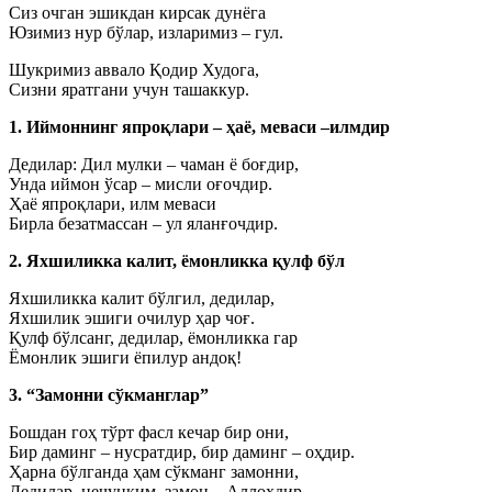
Сиз очган эшикдан кирсак дунёга
Юзимиз нур бўлар, изларимиз – гул.
Шукримиз аввало Қодир Худога,
Сизни яратгани учун ташаккур.
1. Иймоннинг япроқлари – ҳаё, меваси –илмдир
Дедилар: Дил мулки – чаман ё боғдир,
Унда иймон ўсар – мисли оғочдир.
Ҳаё япроқлари, илм меваси
Бирла безатмассан – ул яланғочдир.
2. Яхшиликка калит, ёмонликка қулф бўл
Яхшиликка калит бўлгил, дедилар,
Яхшилик эшиги очилур ҳар чоғ.
Қулф бўлсанг, дедилар, ёмонликка гар
Ёмонлик эшиги ёпилур андоқ!
3. “Замонни сўкманглар”
Бошдан гоҳ тўрт фасл кечар бир они,
Бир даминг – нусратдир, бир даминг – оҳдир.
Ҳарна бўлганда ҳам сўкманг замонни,
Дедилар, нечунким, замон – Аллоҳдир.