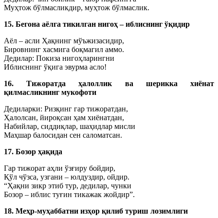
Муҳтож бўлмасликдир, муҳтож бўлмаслик.
15. Бегона аёлга тикилган нигоҳ – иблиснинг ўқидир
Аёл – асли Ҳақнинг мўъжизасидир,
Бировнинг хасмига боқмагил аммо.
Дедилар: Покиза нигоҳларингни
Иблиснинг ўқига эвурма асло!
16. Тижоратда ҳалоллик ва шерикка хиёнат
қилмасликнинг мукофоти
Дедиларки: Ризқинг гар тижоратдан,
Ҳалолсан, йироқсан ҳам хиёнатдан,
Набийлар, сиддиқлар, шаҳидлар мисли
Маҳшар балосидан сен саломатсан.
17. Бозор ҳақида
Гар тижорат аҳли ўзғиру бойдир,
Қўл чўзса, узгани – юлдуздир, ойдир.
“Ҳақни зикр этиб тур, дедилар, чунки
Бозор – иблис туғин тикажак жойдир”.
18. Меҳр-муҳаббатни изҳор қилиб туриш лозимлиги