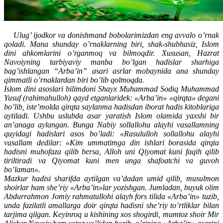
Ulug’ ijodkor va donishmand bobolarimizdan eng avvalo o’rnak
qoladi. Mana shunday o’rnaklarning biri, shak-shubhasiz, Islom
dini ahkomlarini o’rganmoq va bilmoqdir. Xususan, Hazrat
Navoiyning tarbiyaviy manba bo’lgan hadislar sharhiga
bag’ishlangan “Arba’in” asari asrlar mobaynida ana shunday
qimmatli o’rnaklardan biri bo’lib qolmoqda.
Islom dini asoslari bilimdoni Shayx Muhammad Sodiq Muhammad
Yusuf (
rahimahulloh
) qayd etganlaridek: «Arba’in» «qirqta» degani
bo’lib, iste’molda qirqta saylanma hadisdan iborat hadis kitoblariga
aytiladi. Ushbu uslubda asar yaratish Islom olamida yaxshi bir
an’anaga aylangan. Bunga Nabiy sollallohu alayhi vasallamning
quyidagi hadislari asos bo’ladi: «Rasululloh sollallohu alayhi
vasallam dedilar: «Kim ummatimga din ishlari borasida qirqta
hadisni muhofaza qilib bersa, Alloh uni Qiyomat kuni faqih qilib
tiriltiradi va Qiyomat kuni men unga shafoatchi va guvoh
bo’laman».
Mazkur hadisi sharifda aytilgan va’dadan umid qilib, musulmon
shoirlar ham she’riy «Arba’in»lar yozishgan. Jumladan, buyuk olim
Abdurrahmon Jomiy rahmatullohi alayh fors tilida «Arba’in» tuzib,
unda fazilatli amallarga doir qirqta hadisni she’riy to’rtliklar bilan
tarjima qilgan. Keyinroq u kishining xos shogirdi, mumtoz shoir Mir