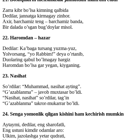
Zarra kibr bo’lsa kimning qalbida
Dedilar, jannatga kirmagay zinhor.
Axir, barchamiz teng – barchamiz banda,
Bir dalada o’sgan bug’doylar misol.
22. Haromdan – hazar
Dedilar: Ka’baga tursang yuzma-yuz,
Yolvorsang, “yo Rabbim!” deya o’rtanib,
Duolaring qabul bo’lmagay hargiz
Haromdan bo’lsa gar yegan, kiyganing.
23. Nasihat
So’rdilar: “Muhammad, nasihat ayting”.
“G’azablanma” – javob muxtasar bo’ldi.
“Nasihat, nasihat” so’rdilar, tag’in
“G’azablanma” takror-mukarrar bo’ldi.
24. Senga yomonlik qilgan kishini ham kechirish mumkin
Aytaymi, dedilar, eng sharofatli,
Eng ustuni kimdir odamlar aro:
Ulkim, jazolashga yetar qudrati,