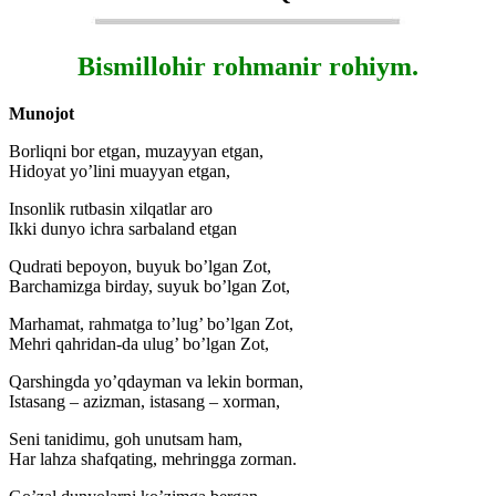
Bismillohir rohmanir rohiym.
Munojot
Borliqni bor etgan, muzayyan etgan,
Hidoyat yo’lini muayyan etgan,
Insonlik rutbasin xilqatlar aro
Ikki dunyo ichra sarbaland etgan
Qudrati bepoyon, buyuk bo’lgan Zot,
Barchamizga birday, suyuk bo’lgan Zot,
Marhamat, rahmatga to’lug’ bo’lgan Zot,
Mehri qahridan-da ulug’ bo’lgan Zot,
Qarshingda yo’qdayman va lekin borman,
Istasang – azizman, istasang – xorman,
Seni tanidimu, goh unutsam ham,
Har lahza shafqating, mehringga zorman.