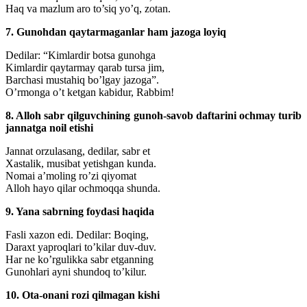
Haq va mazlum aro to’siq yo’q, zotan.
7. Gunohdan qaytarmaganlar ham jazoga loyiq
Dedilar: “Kimlardir botsa gunohga
Kimlardir qaytarmay qarab tursa jim,
Barchasi mustahiq bo’lgay jazoga”.
O’rmonga o’t ketgan kabidur, Rabbim!
8. Alloh sabr qilguvchining gunoh-savob daftarini ochmay turib
jannatga noil etishi
Jannat orzulasang, dedilar, sabr et
Xastalik, musibat yetishgan kunda.
Nomai a’moling ro’zi qiyomat
Alloh hayo qilar ochmoqqa shunda.
9. Yana sabrning foydasi haqida
Fasli xazon edi. Dedilar: Boqing,
Daraxt yaproqlari to’kilar duv-duv.
Har ne ko’rgulikka sabr etganning
Gunohlari ayni shundoq to’kilur.
10. Ota-onani rozi qilmagan kishi