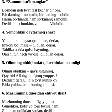
3. “Zamonni so’kmanglar”
Boshdan goh to’rt fasl kechar bir oni,
Bir daming – nusratdir, bir daming – ohdir.
Harna bo’lganda ham so’kmang zamonni,
Dedilar, nechunkim, zamon – Allohdir.
4. Yomonlikni qaytarmoq shart
Yomonlikni qaytar qo’l bilan, derlar,
Imkoni bo’lmasa – til bilan, derlar.
Tahlika ostida qolsa hayoting,
Qarshi tur, hech yo’qsa, dil bilan derlar.
5. Olimning obid(ibodat qiluvchi)dan ustunligi
Olimu obidkim – qaysi ustunroq,
Qay biri Allohga ko’proq yoqqusi?
Dedilar: qaragil, o’n to’rt kunlik oy
Birla yulduzlardir buning taqqosi.
6. Mazlumning duosidan ehtiyot shart
Mazlumning duosi bo’lgay ijobat
Gunohkor, kofir yo fojir bo’lsa ham.
Zulm etmoqlikdan saqlan, dedilar,