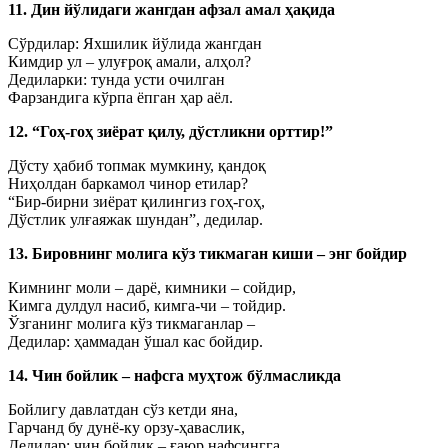
11. Дин йўлидаги жангдан афзал амал ҳақида
Сўрдилар: Яхшилик йўлида жангдан
Кимдир ул – улуғроқ амали, алҳол?
Дедиларки: тунда усти очилган
Фарзандига кўрпа ёпган ҳар аёл.
12. “Гоҳ-гоҳ зиёрат қилу, дўстликни орттир!”
Дўсту ҳабиб топмак мумкину, қандоқ
Ниҳолдан баркамол чинор етилар?
“Бир-бирни зиёрат қилингиз гоҳ-гоҳ,
Дўстлик улғаяжак шундан”, дедилар.
13. Бировнинг молига кўз тикмаган киши – энг бойдир
Кимнинг моли – дарё, кимники – сойдир,
Кимга дулдул насиб, кимга-чи – тойдир.
Ўзганинг молига кўз тикмаганлар –
Дедилар: ҳаммадан ўшал кас бойдир.
14. Чин бойлик – нафсга муҳтож бўлмасликда
Бойлигу давлатдан сўз кетди яна,
Гарчанд бу дунё-ку орзу-ҳаваслик,
Дедилар: чин бойлик – ғаюр нафсингга