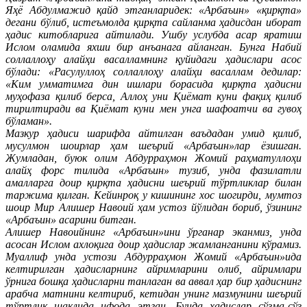
Яҳё Абдулмажид қайд этганларидек: «Арбаъин» «қирқта»
дегани бўлиб, истеъмолда қирқта сайланма ҳадисдан иборат
ҳадис китобларига айтилади. Ушбу услубда асар яратиш
Ислом оламида яхши бир анъанага айланган. Бунга Набий
соллаллоҳу алайҳи васалламнинг қуйидаги ҳадислари асос
бўлади: «Расулуллоҳ соллаллоҳу алайҳи васаллам дедилар:
«Ким умматимга дин ишлари борасида қирқта ҳадисни
муҳофаза қилиб берса, Аллоҳ уни Қиёмат куни фақиҳ қилиб
тирилтиради ва Қиёмат куни мен унга шафоатчи ва гувоҳ
бўламан».
Мазкур ҳадиси шарифда айтилган ваъдадан умид қилиб,
мусулмон шоирлар ҳам шеърий «Арбаъин»лар ёзишган.
Жумладан, буюк олим Абдурраҳмон Жомий раҳматуллоҳи
алайҳ форс тилида «Арбаъин» тузиб, унда фазилатли
амалларга доир қирқта ҳадисни шеърий тўртликлар билан
таржима қилган. Кейинроқ у кишининг хос шогирди, мумтоз
шоир Мир Алишер Навоий ҳам устоз йўлидан бориб, ўзининг
«Арбаъин» асарини битган.
Алишер Навоийнинг «Арбаъин»ини ўрганар эканмиз, унда
асосан Ислом ахлоқига доир ҳадислар жамланганини кўрамиз.
Муаллиф унда устози Абдурраҳмон Жомий «Арбаъин»ида
келтирилган ҳадисларнинг айримларини олиб, айримлари
ўрнига бошқа ҳадисларни танлаган ва аввал ҳар бир ҳадиснинг
арабча матнини келтириб, кетидан унинг мазмунини шеърий
тўртлик шаклида ифода этган. Бунда ҳадислар сўзма-сўз