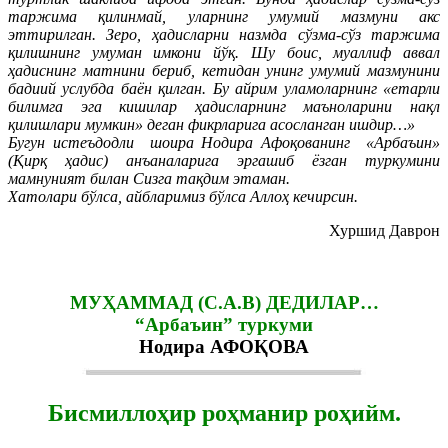
таржима қилинмай, уларнинг умумий мазмуни акс
эттирилган. Зеро, ҳадисларни назмда сўзма-сўз таржима
қилишнинг умуман имкони йўқ. Шу боис, муаллиф аввал
ҳадиснинг матнини бериб, кетидан унинг умумий мазмунини
бадиий услубда баён қилган. Бу айрим уламоларнинг «етарли
билимга эга кишилар ҳадисларнинг маъноларини нақл
қилишлари мумкин» деган фикрларига асосланган ишдир…»
Бугун истеъдодли шоира Нодира Афоқованинг «Арбаъин»
(Қирқ ҳадис) анъаналарига эргашиб ёзган туркумини
мамнуният билан Сизга тақдим этаман.
Хатолари бўлса, айбларимиз бўлса Аллоҳ кечирсин.
Хуршид Даврон
МУҲАММАД (С.А.В) ДЕДИЛАР…
“Арбаъин” туркуми
Нодира АФОҚОВА
Бисмиллоҳир роҳманир роҳийм.