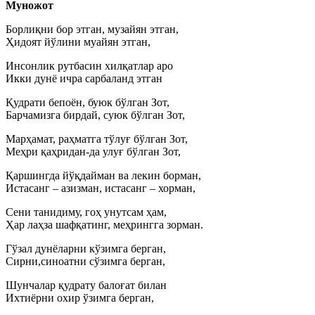
Муножот
Борлиқни бор этган, музайян этган,
Ҳидоят йўлини муайян этган,
Инсонлик рутбасин хилқатлар аро
Икки дунё ичра сарбаланд этган
Қудрати бепоён, буюк бўлган Зот,
Барчамизга бирдай, суюк бўлган Зот,
Марҳамат, раҳматга тўлуғ бўлган Зот,
Меҳри қаҳридан-да улуғ бўлган Зот,
Қаршингда йўқдайман ва лекин борман,
Истасанг – азизман, истасанг – хорман,
Сени танидиму, гоҳ унутсам ҳам,
Ҳар лаҳза шафқатинг, меҳрингга зорман.
Гўзал дунёларни кўзимга берган,
Сирни,синоатни сўзимга берган,
Шунчалар қудрату балоғат билан
Ихтиёрни охир ўзимга берган,