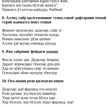
Кимлардир қайтармай қараб турса жим,
Барчаси мустаҳиқ бўлгай жазога”.
Ўрмонга ўт кетган кабидур, Раббим!
8. Аллоҳ сабр қилгувчининг гуноҳ-савоб дафтарини очмай
туриб жаннатга ноил этиши
Жаннат орзуласанг, дедилар, сабр эт
Хасталик, мусибат етишган кунда.
Номаи аъмолинг рўзи қиёмат
Аллоҳ ҳаё қилар очмоққа шунда.
9. Яна сабрнинг фойдаси ҳақида
Фасли хазон эди. Дедилар: Боқинг,
Дарахт япроқлари тўкилар дув-дув.
Ҳар не кўргуликка сабр этганнинг
Гуноҳлари айни шундоқ тўкилур.
10. Ота-онани рози қилмаган киши
Дедилар: қай фарзанд ота-онасин
Рози қилмас эса билсин баякбор:
Улар ҳатто зулм этган бўлса ҳам
Хор бўлсин, хор бўлсин ўшал фарзанд, хор!