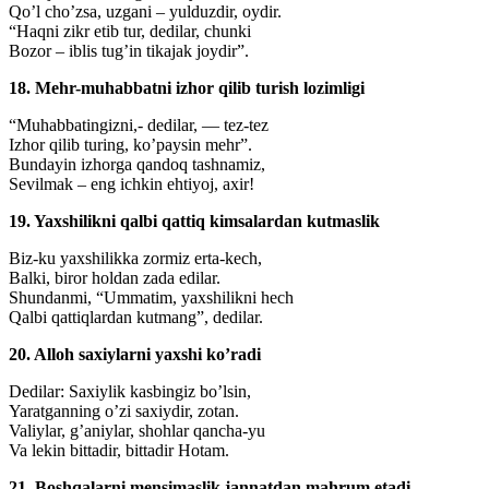
Qo’l cho’zsa, uzgani – yulduzdir, oydir.
“Haqni zikr etib tur, dedilar, chunki
Bozor – iblis tug’in tikajak joydir”.
18. Mehr-muhabbatni izhor qilib turish lozimligi
“Muhabbatingizni,- dedilar, — tez-tez
Izhor qilib turing, ko’paysin mehr”.
Bundayin izhorga qandoq tashnamiz,
Sevilmak – eng ichkin ehtiyoj, axir!
19. Yaxshilikni qalbi qattiq kimsalardan kutmaslik
Biz-ku yaxshilikka zormiz erta-kech,
Balki, biror holdan zada edilar.
Shundanmi, “Ummatim, yaxshilikni hech
Qalbi qattiqlardan kutmang”, dedilar.
20. Alloh saxiylarni yaxshi ko’radi
Dedilar: Saxiylik kasbingiz bo’lsin,
Yaratganning o’zi saxiydir, zotan.
Valiylar, g’aniylar, shohlar qancha-yu
Va lekin bittadir, bittadir Hotam.
21. Boshqalarni mensimaslik jannatdan mahrum etadi