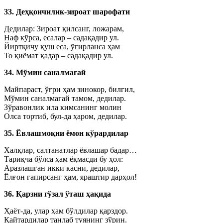
33. Деҳқончилик-зироат шарофати
Дедилар: Зироат қилсанг, ложарам,
Наф кўрса, есалар – садақадир ул.
Йиртқичу қуш еса, ўғирланса ҳам
То қиёмат қадар – садақадир ул.
34. Мўмин саналмагай
Майпараст, ўғри ҳам зинокор, билгил,
Мўмин саналмагай тамом, дедилар.
Зўравонлик ила кимсанинг молин
Олса тортиб, бул-да ҳаром, дедилар.
35. Ёвлашмоқни ёмон кўрардилар
Халқлар, салтанатлар ёвлашар бадар…
Тариқча бўлса ҳам ёқмасди бу ҳол:
Аразлашган икки касни, дедилар,
Ёлғон гапирсанг ҳам, яраштир дарҳол!
36. Қарзни гўзал ўташ ҳақида
Ҳаёт-да, улар ҳам бўлдилар қарздор.
Қайтардилар танлаб туянинг зўрин.