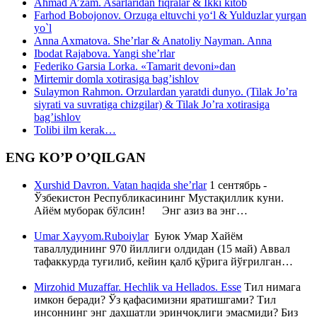
Ahmad A’zam. Asarlaridan fiqralar & Ikki kitob
Farhod Bobojonov. Orzuga eltuvchi yo‘l & Yulduzlar yurgan
yo`l
Anna Axmatova. She’rlar & Anatoliy Nayman. Anna
Ibodat Rajabova. Yangi she’rlar
Federiko Garsia Lorka. «Tamarit devoni»dan
Mirtemir domla xotirasiga bag’ishlov
Sulaymon Rahmon. Orzulardan yaratdi dunyo. (Tilak Jo’ra
siyrati va suvratiga chizgilar) & Tilak Jo’ra xotirasiga
bag’ishlov
Tolibi ilm kerak…
ENG KO’P O’QILGAN
Xurshid Davron. Vatan haqida she’rlar
1 сентябрь -
Ўзбекистон Республикасининг Мустақиллик куни.
Айём муборак бўлсин! Энг азиз ва энг…
Umar Xayyom.Ruboiylar
Буюк Умар Хайём
таваллудининг 970 йиллиги олдидан (15 май) Аввал
тафаккурда туғилиб, кейин қалб қўрига йўғрилган…
Mirzohid Muzaffar. Hechlik va Hellados. Esse
Тил нимага
имкон беради? Ўз қафасимизни яратишгами? Тил
инсоннинг энг даҳшатли эринчоқлиги эмасмиди? Биз