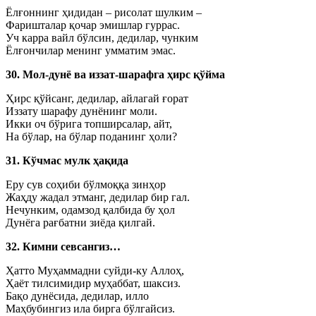
Ёлғоннинг ҳидидан – рисолат шулким –
Фаришталар қочар эмишлар гуррас.
Уч карра вайл бўлсин, дедилар, чунким
Ёлғончилар менинг умматим эмас.
30. Мол-дунё ва иззат-шарафга ҳирс қўйма
Ҳирс қўйсанг, дедилар, айлагай ғорат
Иззату шарафу дунёнинг моли.
Икки оч бўрига топширсалар, айт,
На бўлар, на бўлар поданинг ҳоли?
31. Кўчмас мулк ҳақида
Еру сув соҳиби бўлмоққа зинҳор
Жаҳду жадал этманг, дедилар бир гал.
Нечунким, одамзод қалбида бу ҳол
Дунёга рағбатни зиёда қилгай.
32. Кимни севсангиз…
Ҳатто Муҳаммадни суйди-ку Аллоҳ,
Ҳаёт тилсимидир муҳаббат, шаксиз.
Бақо дунёсида, дедилар, илло
Маҳбубингиз ила бирга бўлгайсиз.