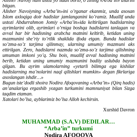
Alisher Navoiy ham ustoz yo’lidan borib, o’zining «Arba’in» asarini
bitgan.
Alisher Navoiyning «Arba’in»ini o’rganar ekanmiz, unda asosan
Islom axloqiga doir hadislar jamlanganini ko’ramiz. Muallif unda
ustozi Abdurrahmon Jomiy «Arba’in»ida keltirilgan hadislarning
ayrimlarini olib, ayrimlari o’rniga boshqa hadislarni tanlagan va
avval har bir hadisning arabcha matnini keltirib, ketidan uning
mazmunini she’riy to’rtlik shaklida ifoda etgan. Bunda hadislar
so’zma-so’z tarjima qilinmay, ularning umumiy mazmuni aks
ettirilgan. Zero, hadislarni nazmda so’zma-so’z tarjima qilishning
umuman imkoni yo’q. Shu bois, muallif avval hadisning matnini
berib, ketidan uning umumiy mazmunini badiiy uslubda bayon
qilgan. Bu ayrim ulamolarning «yetarli bilimga ega kishilar
hadislarning ma’nolarini naql qilishlari mumkin» degan fikrlariga
asoslangan ishdir…»
Bugun iste’dodli shoira Nodira Afoqovaning «Arba’in» (Qirq hadis)
an’analariga ergashib yozgan turkumini mamnuniyat bilan Sizga
taqdim etaman.
Xatolari bo’lsa, ayblarimiz bo’lsa Alloh kechirsin.
Xurshid Davron
MUHAMMAD (S.A.V) DEDILAR…
“Arba’in” turkumi
Nodira AFOQOVA