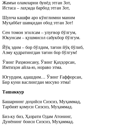
Жамъи оламларни бунёд этган Зот,
Истаса – лаҳзада барбод этган Зот,
Шунча кашфи аро кўнглимни маним
Муҳаббат шавқидан обод этган Зот!
Сен томон эгилсам – улуғвор бўлгум,
Юкунсам – қушмисол сабукбор бўлгум.
Йўқ эдим – бор бўлдим, тағин йўқ бўлиб,
Азму қудратингдан тағин бор бўлгум!
Ўзинг Раҳмонсану, Ўзинг Қаҳҳорсан,
Имтиҳон айла-ю, нораво этма.
Югурдим, адашдим… Ўзинг Ғаффорсан,
Бир куни васлингдан мосуво этма!
Ташаккур
Башарнинг доҳийси Сизсиз, Муҳаммад,
Тарбият қомуси Сизсиз, Муҳаммад.
Биз-ку биз, Ҳазрати Одам Атонинг,
Дунёнинг боиси Сизсиз, Муҳаммад.