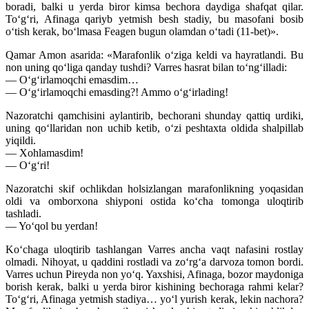
boradi, balki u yerda biror kimsa bechora daydiga shafqat qilar.
To‘g‘ri, Afinaga qariyb yetmish besh stadiy, bu masofani bosib
o‘tish kerak, bo‘lmasa Feagen bugun olamdan o‘tadi (11-bet)».
Qamar Amon asarida: «Marafonlik o‘ziga keldi va hayratlandi. Bu
non uning qo‘liga qanday tushdi? Varres hasrat bilan to‘ng‘illadi:
— O‘g‘irlamoqchi emasdim…
— O‘g‘irlamoqchi emasding?! Ammo o‘g‘irlading!
Nazoratchi qamchisini aylantirib, bechorani shunday qattiq urdiki,
uning qo‘llaridan non uchib ketib, o‘zi peshtaxta oldida shalpillab
yiqildi.
— Xohlamasdim!
— O‘g‘ri!
Nazoratchi skif ochlikdan holsizlangan marafonlikning yoqasidan
oldi va omborxona shiyponi ostida ko‘cha tomonga uloqtirib
tashladi.
— Yo‘qol bu yerdan!
Ko‘chaga uloqtirib tashlangan Varres ancha vaqt nafasini rostlay
olmadi. Nihoyat, u qaddini rostladi va zo‘rg‘a darvoza tomon bordi.
Varres uchun Pireyda non yo‘q. Yaxshisi, Afinaga, bozor maydoniga
borish kerak, balki u yerda biror kishining bechoraga rahmi kelar?
To‘g‘ri, Afinaga yetmish stadiya… yo‘l yurish kerak, lekin nachora?