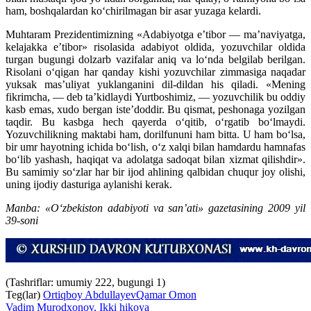
ham, boshqalardan ko‘chirilmagan bir asar yuzaga kelardi.
Muhtaram Prezidentimizning «Adabiyotga e’tibor — ma’naviyatga,
kelajakka e’tibor» risolasida adabiyot oldida, yozuvchilar oldida
turgan bugungi dolzarb vazifalar aniq va lo‘nda belgilab berilgan.
Risolani o‘qigan har qanday kishi yozuvchilar zimmasiga naqadar
yuksak mas’uliyat yuklanganini dil-dildan his qiladi. «Mening
fikrimcha, — deb ta’kidlaydi Yurtboshimiz, — yozuvchilik bu oddiy
kasb emas, xudo bergan iste’doddir. Bu qismat, peshonaga yozilgan
taqdir. Bu kasbga hech qayerda o‘qitib, o‘rgatib bo‘lmaydi.
Yozuvchilikning maktabi ham, dorilfununi ham bitta. U ham bo‘lsa,
bir umr hayotning ichida bo‘lish, o‘z xalqi bilan hamdardu hamnafas
bo‘lib yashash, haqiqat va adolatga sadoqat bilan xizmat qilishdir».
Bu samimiy so‘zlar har bir ijod ahlining qalbidan chuqur joy olishi,
uning ijodiy dasturiga aylanishi kerak.
Manba: «O‘zbekiston adabiyoti va san’ati» gazetasining 2009 yil
39-soni
(Tashriflar: umumiy 222, bugungi 1)
Teg(lar)
Ortiqboy Abdullayev
Qamar Omon
Vadim Murodxonov. Ikki hikoya