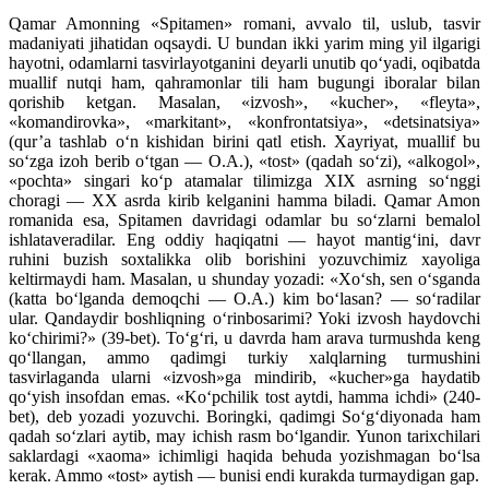
Qamar Amonning «Spitamen» romani, avvalo til, uslub, tasvir
madaniyati jihatidan oqsaydi. U bundan ikki yarim ming yil ilgarigi
hayotni, odamlarni tasvirlayotganini deyarli unutib qo‘yadi, oqibatda
muallif nutqi ham, qahramonlar tili ham bugungi iboralar bilan
qorishib ketgan. Masalan, «izvosh», «kucher», «fleyta»,
«komandirovka», «markitant», «konfrontatsiya», «detsinatsiya»
(qur’a tashlab o‘n kishidan birini qatl etish. Xayriyat, muallif bu
so‘zga izoh berib o‘tgan — O.A.), «tost» (qadah so‘zi), «alkogol»,
«pochta» singari ko‘p atamalar tilimizga XIX asrning so‘nggi
choragi — XX asrda kirib kelganini hamma biladi. Qamar Amon
romanida esa, Spitamen davridagi odamlar bu so‘zlarni bemalol
ishlataveradilar. Eng oddiy haqiqatni — hayot mantig‘ini, davr
ruhini buzish soxtalikka olib borishini yozuvchimiz xayoliga
keltirmaydi ham. Masalan, u shunday yozadi: «Xo‘sh, sen o‘sganda
(katta bo‘lganda demoqchi — O.A.) kim bo‘lasan? — so‘radilar
ular. Qandaydir boshliqning o‘rinbosarimi? Yoki izvosh haydovchi
ko‘chirimi?» (39-bet). To‘g‘ri, u davrda ham arava turmushda keng
qo‘llangan, ammo qadimgi turkiy xalqlarning turmushini
tasvirlaganda ularni «izvosh»ga mindirib, «kucher»ga haydatib
qo‘yish insofdan emas. «Ko‘pchilik tost aytdi, hamma ichdi» (240-
bet), deb yozadi yozuvchi. Boringki, qadimgi So‘g‘diyonada ham
qadah so‘zlari aytib, may ichish rasm bo‘lgandir. Yunon tarixchilari
saklardagi «xaoma» ichimligi haqida behuda yozishmagan bo‘lsa
kerak. Ammo «tost» aytish — bunisi endi kurakda turmaydigan gap.