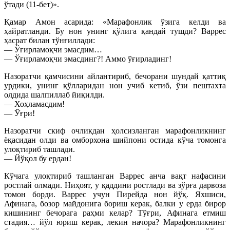
ўтади (11-бет)».
Қамар Амон асарида: «Марафонлик ўзига келди ва
ҳайратланди. Бу нон унинг қўлига қандай тушди? Варрес
ҳасрат билан тўнғиллади:
— Ўғирламоқчи эмасдим…
— Ўғирламоқчи эмасдинг?! Аммо ўғирладинг!
Назоратчи қамчисини айлантириб, бечорани шундай қаттиқ
урдики, унинг қўлларидан нон учиб кетиб, ўзи пештахта
олдида шалпиллаб йиқилди.
— Хоҳламасдим!
— Ўғри!
Назоратчи скиф очликдан ҳолсизланган марафонликнинг
ёқасидан олди ва омборхона шийпони остида кўча томонга
улоқтириб ташлади.
— Йўқол бу ердан!
Кўчага улоқтириб ташланган Варрес анча вақт нафасини
ростлай олмади. Ниҳоят, у қаддини ростлади ва зўрға дарвоза
томон борди. Варрес учун Пирейда нон йўқ. Яхшиси,
Афинага, бозор майдонига бориш керак, балки у ерда бирор
кишининг бечорага раҳми келар? Тўғри, Афинага етмиш
стадия… йўл юриш керак, лекин начора? Марафонликнинг