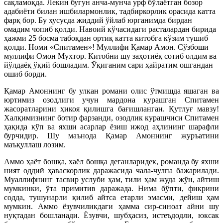
сақламоқда. Лекин бугун анча-мунча урф бўлаётган бозор
адабиёти билан ишбилармонлик, тадбиркорлик орасида катта
фарқ бор. Бу хусусда жиддий ўйлаб юрганимда бирдан
омадим чопиб қолди. Навоий кўчасидаги расталардан бирида
ҳажми 25 босма табоқдан ортиқ катта китобга кўзим тушиб
қолди. Номи «Спитамен»! Муллифи Қамар Амон. Сўзбоши
муллифи Омон Мухтор. Китобни шу заҳотиёқ сотиб олдим ва
йўлдаёқ ўқий бошладим. Ўқиганим сари ҳайратим ошгандан
ошиб борди.
Қамар Амоннинг бу улкан романи олис ўтмишда яшаган ва
юртимиз озодлиги учун мардона курашган Спитамен
жасоратларини ҳикоя қилишга бағишланган. Қутлуғ мавзу!
Халқимизнинг ботир фарзанди, озодлик курашчиси Спитамен
ҳақида кўп ва яхши асарлар ёзиш ижод аҳлининг шарафли
бурчидир. Шу маънода Қамар Амоннинг журъатини
маъқуллаш лозим.
Аммо ҳаёт бошқа, хаёл бошқа деганларидек, романда бу яхши
ният оддий ҳаваскорлик даражасида чала-чулпа бажарилади.
Муаллифнинг тасвир услуби ҳам, тили ҳам жуда жўн, айтиш
мумкинки, ўта примитив даражада. Нима бўпти, фикрини
содда, тушунарли қилиб айтса етарли эмасми, дейиш ҳам
мумкин. Аммо ёзувчиликдаги ҳамма сир-синоат айни шу
нуқтадан бошланади. Ёзувчи, шубҳасиз, истеъдодли, юксак