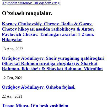
Xayriddin Sultonov. Bir oqshom ertagi
O'xshash maqolalar.
Korney Chukovskiy. Chexov. Badia & Garov.
Chexov hikoyasi asosida radiohikoya & Anton
Pavlovich Chexov. Tanlangan asarlar. 1-2 tom.
Hikoyalar
13 Апр, 2022
Ortiqboy Abdullayev. Shoir yuragining qaldiroqlari
(Shavkat Rahmon suratiga chizgilar) & Shavkat
Rahmon. Ikki she’r & Shavkat Rahmon. Videofilm
12 Сен, 2021
Ortiqboy Abdullayev. Oshoba fojiasi.
22 Авг, 2021
Tetsuo Miura. O’n besh yoshligim