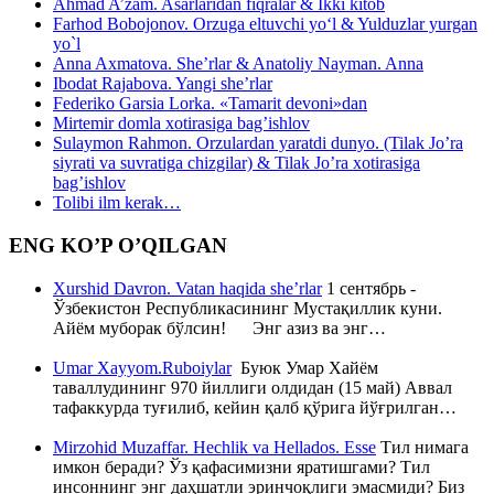
Ahmad A’zam. Asarlaridan fiqralar & Ikki kitob
Farhod Bobojonov. Orzuga eltuvchi yo‘l & Yulduzlar yurgan
yo`l
Anna Axmatova. She’rlar & Anatoliy Nayman. Anna
Ibodat Rajabova. Yangi she’rlar
Federiko Garsia Lorka. «Tamarit devoni»dan
Mirtemir domla xotirasiga bag’ishlov
Sulaymon Rahmon. Orzulardan yaratdi dunyo. (Tilak Jo’ra
siyrati va suvratiga chizgilar) & Tilak Jo’ra xotirasiga
bag’ishlov
Tolibi ilm kerak…
ENG KO’P O’QILGAN
Xurshid Davron. Vatan haqida she’rlar
1 сентябрь -
Ўзбекистон Республикасининг Мустақиллик куни.
Айём муборак бўлсин! Энг азиз ва энг…
Umar Xayyom.Ruboiylar
Буюк Умар Хайём
таваллудининг 970 йиллиги олдидан (15 май) Аввал
тафаккурда туғилиб, кейин қалб қўрига йўғрилган…
Mirzohid Muzaffar. Hechlik va Hellados. Esse
Тил нимага
имкон беради? Ўз қафасимизни яратишгами? Тил
инсоннинг энг даҳшатли эринчоқлиги эмасмиди? Биз