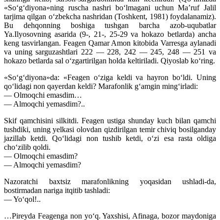
«So‘g‘diyona»ning ruscha nashri bo‘lmagani uchun Ma’ruf Jalil
tarjima qilgan o‘zbekcha nashridan (Toshkent, 1981) foydalanamiz).
Bu dehqonning boshiga tushgan barcha azob-uqubatlar
Ya.Ilyosovning asarida (9-, 21-, 25-29 va hokazo betlarda) ancha
keng tasvirlangan. Feagen Qamar Amon kitobida Varresga aylanadi
va uning sarguzashtlari 222 — 228, 242 — 245, 248 — 251 va
hokazo betlarda sal o‘zgartirilgan holda keltiriladi. Qiyoslab ko‘ring.
«So‘g‘diyona»da: «Feagen o‘ziga keldi va hayron bo‘ldi. Uning
qo‘lidagi non qayerdan keldi? Marafonlik g‘amgin ming‘irladi:
— Olmoqchi emasdim…
— Almoqchi yemasdim?..
Skif qamchisini silkitdi. Feagen ustiga shunday kuch bilan qamchi
tushdiki, uning yelkasi olovdan qizdirilgan temir chiviq bosilganday
jazillab ketdi. Qo‘lidagi non tushib ketdi, o‘zi esa rasta oldiga
cho‘zilib qoldi.
— Olmoqchi emasdim?
— Almoqchi yemasdim?
Nazoratchi baxtsiz marafonlikning yoqasidan ushladi-da,
bostirmadan nariga itqitib tashladi:
— Yo‘qol!..
…Pireyda Feagenga non yo‘q. Yaxshisi, Afinaga, bozor maydoniga