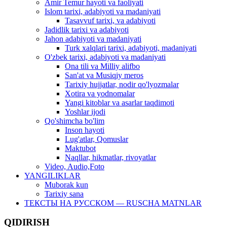
Amir Temur hayoti va faoliyati
Islom tarixi, adabiyoti va madaniyati
Tasavvuf tarixi, va adabiyoti
Jadidlik tarixi va adabiyoti
Jahon adabiyoti va madaniyati
Turk xalqlari tarixi, adabiyoti, madaniyati
O'zbek tarixi, adabiyoti va madaniyati
Ona tili va Milliy alifbo
San'at va Musiqiy meros
Tarixiy hujjatlar, nodir qo'lyozmalar
Xotira va yodnomalar
Yangi kitoblar va asarlar taqdimoti
Yoshlar ijodi
Qo'shimcha bo'lim
Inson hayoti
Lug'atlar, Qomuslar
Maktubot
Naqllar, hikmatlar, rivoyatlar
Video, Audio,Foto
YANGILIKLAR
Muborak kun
Tarixiy sana
ТЕКСТЫ НА РУССКОМ — RUSCHA MATNLAR
QIDIRISH