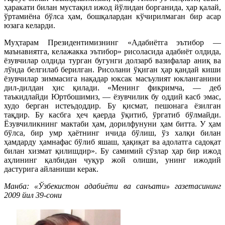
ҳаракати билан мустақил ижод йўлидан борганида, ҳар қалай,
ўртамиёна бўлса ҳам, бошқалардан кўчирилмаган бир асар
юзага келарди.
Муҳтарам Президентимизнинг «Адабиётга эътибор —
маънавиятга, келажакка эътибор» рисоласида адабиёт олдида,
ёзувчилар олдида турган бугунги долзарб вазифалар аниқ ва
лўнда белгилаб берилган. Рисолани ўқиган ҳар қандай киши
ёзувчилар зиммасига нақадар юксак масъулият юкланганини
дил-дилдан ҳис қилади. «Менинг фикримча, — деб
таъкидлайди Юртбошимиз, — ёзувчилик бу оддий касб эмас,
худо берган истеъдоддир. Бу қисмат, пешонага ёзилган
тақдир. Бу касбга ҳеч қаерда ўқитиб, ўргатиб бўлмайди.
Ёзувчиликнинг мактаби ҳам, дорилфунуни ҳам битта. У ҳам
бўлса, бир умр ҳаётнинг ичида бўлиш, ўз халқи билан
ҳамдарду ҳамнафас бўлиб яшаш, ҳақиқат ва адолатга садоқат
билан хизмат қилишдир». Бу самимий сўзлар ҳар бир ижод
аҳлининг қалбидан чуқур жой олиши, унинг ижодий
дастурига айланиши керак.
Манба: «Ўзбекистон адабиёти ва санъати» газетасининг
2009 йил 39-сони