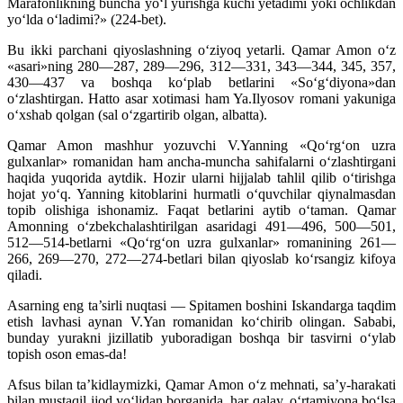
Marafonlikning buncha yo‘l yurishga kuchi yetadimi yoki ochlikdan
yo‘lda o‘ladimi?» (224-bet).
Bu ikki parchani qiyoslashning o‘ziyoq yetarli. Qamar Amon o‘z
«asari»ning 280—287, 289—296, 312—331, 343—344, 345, 357,
430—437 va boshqa ko‘plab betlarini «So‘g‘diyona»dan
o‘zlashtirgan. Hatto asar xotimasi ham Ya.Ilyosov romani yakuniga
o‘xshab qolgan (sal o‘zgartirib olgan, albatta).
Qamar Amon mashhur yozuvchi V.Yanning «Qo‘rg‘on uzra
gulxanlar» romanidan ham ancha-muncha sahifalarni o‘zlashtirgani
haqida yuqorida aytdik. Hozir ularni hijjalab tahlil qilib o‘tirishga
hojat yo‘q. Yanning kitoblarini hurmatli o‘quvchilar qiynalmasdan
topib olishiga ishonamiz. Faqat betlarini aytib o‘taman. Qamar
Amonning o‘zbekchalashtirilgan asaridagi 491—496, 500—501,
512—514-betlarni «Qo‘rg‘on uzra gulxanlar» romanining 261—
266, 269—270, 272—274-betlari bilan qiyoslab ko‘rsangiz kifoya
qiladi.
Asarning eng ta’sirli nuqtasi — Spitamen boshini Iskandarga taqdim
etish lavhasi aynan V.Yan romanidan ko‘chirib olingan. Sababi,
bunday yurakni jizillatib yuboradigan boshqa bir tasvirni o‘ylab
topish oson emas-da!
Afsus bilan ta’kidlaymizki, Qamar Amon o‘z mehnati, sa’y-harakati
bilan mustaqil ijod yo‘lidan borganida, har qalay, o‘rtamiyona bo‘lsa