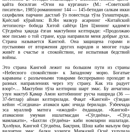
қайта босилган «Огни на курганах» (М.: «Советский
писатель», 1985) романининг 144 — 145-бетидан салкам икки
саҳифалик парчани дастлаб ўз повестида тўла ўзлаштиради.
Қиёслаб кўрайлик: В.Ян мазкур асарнинг «Китайский
летописец» бобида Хитой сайёҳи Цен Цзининг қадимги
Сўғдиёна ҳақида ёзган мактубини келтиради: «Продолжаю
мое письмо о той стране, куда направили меня добрые духи.
Страна называется Кангюй. Она защищена горами и
пустынями от вторжения других народов и многие годы
живёт в счастье и спокойствии, не испытивая бедствий
войны.
Это страна Кангюй лежит на большом пути из страны
«Небесного спокойствия» к Западному морю. Богатые
караваны с разлычными товарами беспрерывно проходят в
разных направлениях через эту страну. Как эта радует
взор!»… Мактубни тўла келтириш шарт эмас. Бу анчагина
узун мактуб Қамар Амон китобининг русча нашрида (36 —
37-бетлар) айнан келтирилади. Фақат «Кангюй» сўзидан
кейин «Согдиана» атамаси қавс ичида берилади. Ўзбекчада
эса муаллиф матнга «ижодий» ёндашади. «Кангюй»
атамасини умуман ишлатмасдан «Сўғдиёна», «Сўғд
мамлакати», «Бахтли сўғдиёна» каби номларни ишлатади.
Ҳолбуки, Кангюй Сўғдиёна, Бақтрия, Шош каби маълум бир
вилоятни эмас, балки ҳозирги Марказий Осиё ҳудудида