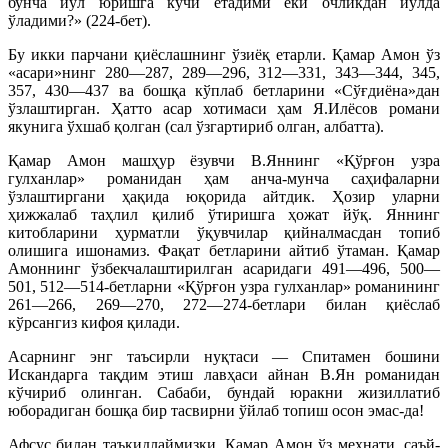
бунча йўл юришга кучи етадими ёки очликдан йўлда
ўладими?» (224-бет).
Бу икки парчани қиёслашнинг ўзиёқ етарли. Қамар Амон ўз
«асари»нинг 280—287, 289—296, 312—331, 343—344, 345,
357, 430—437 ва бошқа кўплаб бетларини «Сўғдиёна»дан
ўзлаштирган. Ҳатто асар хотимаси ҳам Я.Илёсов романи
якунига ўхшаб қолган (сал ўзгартириб олган, албатта).
Қамар Амон машҳур ёзувчи В.Яннинг «Қўрғон узра
гулханлар» романидан ҳам анча-мунча саҳифаларни
ўзлаштиргани ҳақида юқорида айтдик. Ҳозир уларни
ҳижжалаб таҳлил қилиб ўтиришга ҳожат йўқ. Яннинг
китобларини ҳурматли ўқувчилар қийналмасдан топиб
олишига ишонамиз. Фақат бетларини айтиб ўтаман. Қамар
Амоннинг ўзбекчалаштирилган асаридаги 491—496, 500—
501, 512—514-бетларни «Қўрғон узра гулханлар» романининг
261—266, 269—270, 272—274-бетлари билан қиёслаб
кўрсангиз кифоя қилади.
Асарнинг энг таъсирли нуқтаси — Спитамен бошини
Искандарга тақдим этиш лавҳаси айнан В.Ян романидан
кўчириб олинган. Сабаби, бундай юракни жизиллатиб
юборадиган бошқа бир тасвирни ўйлаб топиш осон эмас-да!
Афсус билан таъкидлаймизки, Қамар Амон ўз меҳнати, саъй-