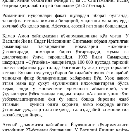
қилди, кейин секингина ечинди (!) ва … Спитаманинг иссиқ
бағрида ҳиқиллаб титрай бошлади» (56-57-бетлар).
Романнинг нуқсонлари фақат шулардан иборат бўлганда,
таклиф ва истакларимизни билдириб, мақолани мана шу ерда
якунлаб қўя қолар эдик. Афсуски, асосий гап энди бошланади.
Қамар Амон ҳайиқмасдан кўчирмакашликка қўл урган. У
Василий Ян ва Явдат Илёсовнинг Спитамен образи яратилган
романларида тасвирланган воқеаларни «ижодий»
ўзлаштиради, номларни бироз ўзгартиради, жумла ва
диалогларни ўзича тарошлайди. 1993 йили Самарқанд
шаҳридаги «Сўғдиёна» нашриётида 100 000 нусхада тарихий
повест сифатида рус тилида босилган бу асар тезда тарқалиб
кетади. Бу нашр хусусида бирон бир адабиётшунос ёки адабий
танқидчи фикр билдирганидан хабаримиз йўқ. Узоқ давом
этган мана шу сукут ёзувчимизни илҳомлантирган бўлса
керак, энди у «повест»ни «роман»га айлантириб, уни
ўқувчиларга ўзбек тилида тақдим этади. «Асар»ни унинг ўзи
ўзбекчалаштирганми ёки бу ишга бошқа бировни жалб
этганми — буниси бизга қоронғи, аммо юқорида айтиб
ўтганимиздек, асар тили ниҳоятда ғализ, адабий ва жонли тил
жозибасидан йироқ.
Асосий даъвомизга қайтайлик. Ёзувчининг кўчирмачилиги
китобнинг 27-бетидан бошланади. У Василий Яннинг қайта-