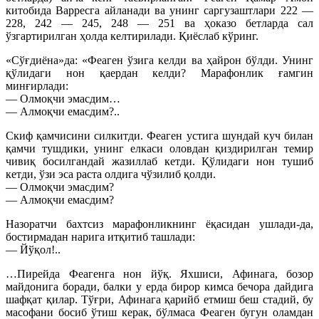
китобида Варресга айланади ва унинг саргузаштлари 222 —
228, 242 — 245, 248 — 251 ва ҳоказо бетларда сал
ўзгартирилган ҳолда келтирилади. Қиёслаб кўринг.
«Сўғдиёна»да: «Феаген ўзига келди ва ҳайрон бўлди. Унинг
қўлидаги нон қаердан келди? Марафонлик ғамгин
минғирлади:
— Олмоқчи эмасдим…
— Алмоқчи емасдим?..
Скиф қамчисини силкитди. Феаген устига шундай куч билан
қамчи тушдики, унинг елкаси оловдан қиздирилган темир
чивиқ босилгандай жазиллаб кетди. Қўлидаги нон тушиб
кетди, ўзи эса раста олдига чўзилиб қолди.
— Олмоқчи эмасдим?
— Алмоқчи емасдим?
Назоратчи бахтсиз марафонликнинг ёқасидан ушлади-да,
бостирмадан нарига итқитиб ташлади:
— Йўқол!..
…Пирейда Феагенга нон йўқ. Яхшиси, Афинага, бозор
майдонига боради, балки у ерда бирор кимса бечора дайдига
шафқат қилар. Тўғри, Афинага қарийб етмиш беш стадий, бу
масофани босиб ўтиш керак, бўлмаса Феаген бугун оламдан