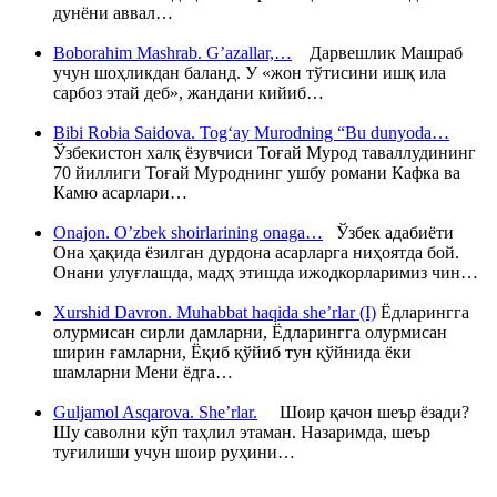
дунёни аввал…
Boborahim Mashrab. G’azallar,…
Дарвешлик Машраб
учун шоҳликдан баланд. У «жон тўтисини ишқ ила
сарбоз этай деб», жандани кийиб…
Bibi Robia Saidova. Tog‘ay Murodning “Bu dunyoda…
Ўзбекистон халқ ёзувчиси Тоғай Мурод таваллудининг
70 йиллиги Тоғай Муроднинг ушбу романи Кафка ва
Камю асарлари…
Onajon. O’zbek shoirlarining onaga…
Ўзбек адабиёти
Она ҳақида ёзилган дурдона асарларга ниҳоятда бой.
Онани улуғлашда, мадҳ этишда ижодкорларимиз чин…
Xurshid Davron. Muhabbat haqida she’rlar (I)
Ёдларингга
олурмисан сирли дамларни, Ёдларингга олурмисан
ширин ғамларни, Ёқиб қўйиб тун қўйнида ёки
шамларни Мени ёдга…
Guljamol Asqarova. She’rlar.
Шоир қачон шеър ёзади?
Шу саволни кўп таҳлил этаман. Назаримда, шеър
туғилиши учун шоир руҳини…