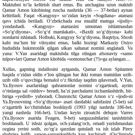
Maktubni to‘la keltirish shart emas. Bu anchagina uzun maktub
Qamar Amon kitobining ruscha nashrida (36 — 37-betlar) aynan
keltiriladi. Faqat «Kangyuy» so‘zidan keyin «Sogdiana» atamasi
qavs ichida beriladi. O‘zbekchada esa muallif matnga «ijodiy»
yondashadi. «Kangyuy» atamasini umuman ishlatmasdan
«So‘g‘diyona», «So‘g‘d mamlakati», «Baxtli so‘g‘diyona» kabi
nomlarni ishlatadi. Holbuki, Kangyuy So‘g‘diyona, Baqtriya, Shosh
kabi ma’lum bir viloyatni emas, balki hozirgi Markaziy Osiyo
hududida hukmronlik qilgan ulkan saltanat nomini anglatadi. Va
yana: V.Yan asaridagi maktubda tilga olingan afsonaviy «samo
tulpor»lari Qamar Amon kitobida «somonuchar (?!)»ga aylangan…
Xullas, gapning indallosini aytganda, Qamar Amon Spitamen
haqida o‘zidan oldin e’lon qilingan har ikki roman matnidan uzib-
uzib olib o‘quvchiga bemalol o‘z fikriday taqdim qilaveradi, V.Yan,
Ya.Ilyosov asarlaridagi qahramonlar nomini o‘zgartiradi, ayrim
o‘rinlarga sal «ishlov» beradi, ba’zi parchalarni ixchamlashtirib, bir-
biriga «yedirib» yuboradi. Chunonchi: Qamar Amon o‘z «ijodi»ni
Ya.Ilyosovning «So‘g‘diyona» asari dastlabki sahifasini (5-bet) sal
o‘zgartirib ko‘chirishdan boshlaydi (1993 yilgi nashrda 186-bet,
yangi nashrda 166-bet). Undan keyin ziroatchi dehqon Varres
(Ya.Ilyosov asarida Feagen, 9-bet) sarguzashtlarini tanishtirish
boshlanadi. U ishsiz qolgan, och-yalang‘och, omadi yurishmasdan
ozgina yerini sotib, zo‘rg‘a qarzdan qutuladi va ish izlab Pirey
shahriga kelib, sarson-sargardonlikda kun kechiradi. (Qo‘limizda