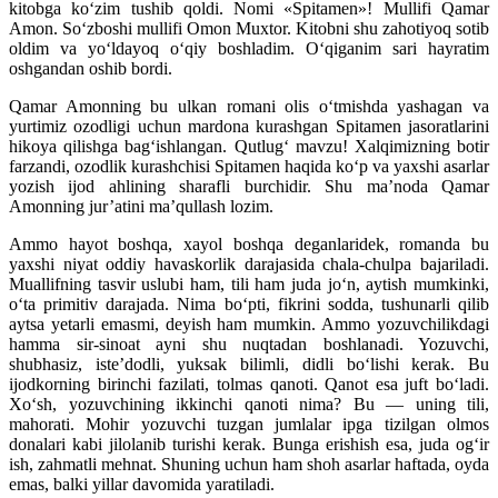
kitobga ko‘zim tushib qoldi. Nomi «Spitamen»! Mullifi Qamar
Amon. So‘zboshi mullifi Omon Muxtor. Kitobni shu zahotiyoq sotib
oldim va yo‘ldayoq o‘qiy boshladim. O‘qiganim sari hayratim
oshgandan oshib bordi.
Qamar Amonning bu ulkan romani olis o‘tmishda yashagan va
yurtimiz ozodligi uchun mardona kurashgan Spitamen jasoratlarini
hikoya qilishga bag‘ishlangan. Qutlug‘ mavzu! Xalqimizning botir
farzandi, ozodlik kurashchisi Spitamen haqida ko‘p va yaxshi asarlar
yozish ijod ahlining sharafli burchidir. Shu ma’noda Qamar
Amonning jur’atini ma’qullash lozim.
Ammo hayot boshqa, xayol boshqa deganlaridek, romanda bu
yaxshi niyat oddiy havaskorlik darajasida chala-chulpa bajariladi.
Muallifning tasvir uslubi ham, tili ham juda jo‘n, aytish mumkinki,
o‘ta primitiv darajada. Nima bo‘pti, fikrini sodda, tushunarli qilib
aytsa yetarli emasmi, deyish ham mumkin. Ammo yozuvchilikdagi
hamma sir-sinoat ayni shu nuqtadan boshlanadi. Yozuvchi,
shubhasiz, iste’dodli, yuksak bilimli, didli bo‘lishi kerak. Bu
ijodkorning birinchi fazilati, tolmas qanoti. Qanot esa juft bo‘ladi.
Xo‘sh, yozuvchining ikkinchi qanoti nima? Bu — uning tili,
mahorati. Mohir yozuvchi tuzgan jumlalar ipga tizilgan olmos
donalari kabi jilolanib turishi kerak. Bunga erishish esa, juda og‘ir
ish, zahmatli mehnat. Shuning uchun ham shoh asarlar haftada, oyda
emas, balki yillar davomida yaratiladi.