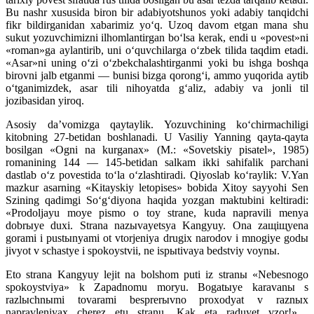
Bu nashr xususida biron bir adabiyotshunos yoki adabiy tanqidchi
fikr bildirganidan xabarimiz yo‘q. Uzoq davom etgan mana shu
sukut yozuvchimizni ilhomlantirgan bo‘lsa kerak, endi u «povest»ni
«roman»ga aylantirib, uni o‘quvchilarga o‘zbek tilida taqdim etadi.
«Asar»ni uning o‘zi o‘zbekchalashtirganmi yoki bu ishga boshqa
birovni jalb etganmi — bunisi bizga qorong‘i, ammo yuqorida aytib
o‘tganimizdek, asar tili nihoyatda g‘aliz, adabiy va jonli til
jozibasidan yiroq.
Asosiy da’vomizga qaytaylik. Yozuvchining ko‘chirmachiligi
kitobning 27-betidan boshlanadi. U Vasiliy Yanning qayta-qayta
bosilgan «Ogni na kurganax» (M.: «Sovetskiy pisatel», 1985)
romanining 144 — 145-betidan salkam ikki sahifalik parchani
dastlab o‘z povestida to‘la o‘zlashtiradi. Qiyoslab ko‘raylik: V.Yan
mazkur asarning «Kitayskiy letopises» bobida Xitoy sayyohi Sen
Szining qadimgi So‘g‘diyona haqida yozgan maktubini keltiradi:
«Prodoljayu moye pismo o toy strane, kuda napravili menya
dobrыye duxi. Strana nazыvayetsya Kangyuy. Ona zaщiщyena
gorami i pustыnyami ot vtorjeniya drugix narodov i mnogiye godы
jivyot v schastye i spokoystvii, ne ispыtivaya bedstviy voynы.
Eto strana Kangyuy lejit na bolshom puti iz stranы «Nebesnogo
spokoystviya» k Zapadnomu moryu. Bogatыye karavanы s
razlыchnыmi tovarami besprerыvno proxodyat v raznыx
napravleniyax cherez etu stranu. Kak eta raduyet vzor!»…