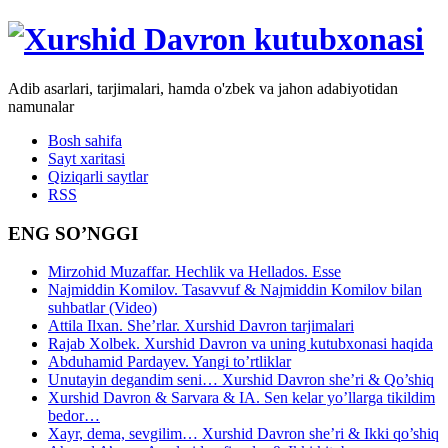
Adib asarlari, tarjimalari, hamda o'zbek va jahon adabiyotidan
namunalar
Bosh sahifa
Sayt xaritasi
Qiziqarli saytlar
RSS
ENG SO’NGGI
Mirzohid Muzaffar. Hechlik va Hellados. Esse
Najmiddin Komilov. Tasavvuf & Najmiddin Komilov bilan
suhbatlar (Video)
Attila Ilxan. She’rlar. Xurshid Davron tarjimalari
Rajab Xolbek. Xurshid Davron va uning kutubxonasi haqida
Abduhamid Pardayev. Yangi to’rtliklar
Unutayin degandim seni… Xurshid Davron she’ri & Qo’shiq
Xurshid Davron & Sarvara & IA. Sen kelar yo’llarga tikildim
bedor…
Xayr, dema, sevgilim… Xurshid Davron she’ri & Ikki qo’shiq