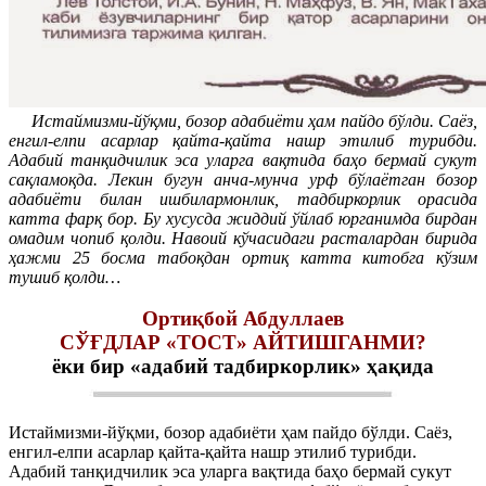
Истаймизми-йўқми, бозор адабиёти ҳам пайдо бўлди. Саёз,
енгил-елпи асарлар қайта-қайта нашр этилиб турибди.
Адабий танқидчилик эса уларга вақтида баҳо бермай сукут
сақламоқда. Лекин бугун анча-мунча урф бўлаётган бозор
адабиёти билан ишбилармонлик, тадбиркорлик орасида
катта фарқ бор. Бу хусусда жиддий ўйлаб юрганимда бирдан
омадим чопиб қолди. Навоий кўчасидаги расталардан бирида
ҳажми 25 босма табоқдан ортиқ катта китобга кўзим
тушиб қолди…
Ортиқбой Абдуллаев
СЎҒДЛАР «ТОСТ» АЙТИШГАНМИ?
ёки бир «адабий тадбиркорлик» ҳақида
Истаймизми-йўқми, бозор адабиёти ҳам пайдо бўлди. Саёз,
енгил-елпи асарлар қайта-қайта нашр этилиб турибди.
Адабий танқидчилик эса уларга вақтида баҳо бермай сукут