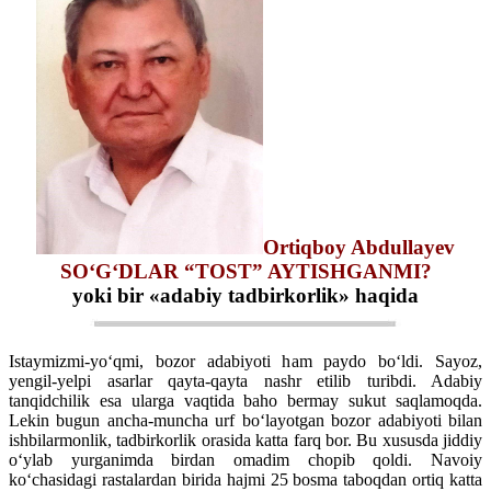
Ortiqboy Abdullayev
SO‘G‘DLAR “TOST” AYTISHGANMI?
yoki bir «adabiy tadbirkorlik» haqida
Istaymizmi-yo‘qmi, bozor adabiyoti ham paydo bo‘ldi. Sayoz,
yengil-yelpi asarlar qayta-qayta nashr etilib turibdi. Adabiy
tanqidchilik esa ularga vaqtida baho bermay sukut saqlamoqda.
Lekin bugun ancha-muncha urf bo‘layotgan bozor adabiyoti bilan
ishbilarmonlik, tadbirkorlik orasida katta farq bor. Bu xususda jiddiy
o‘ylab yurganimda birdan omadim chopib qoldi. Navoiy
ko‘chasidagi rastalardan birida hajmi 25 bosma taboqdan ortiq katta