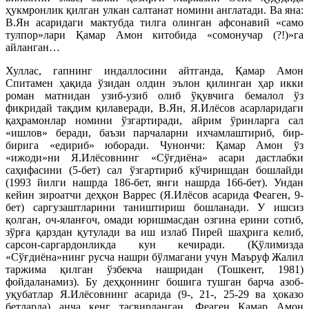
ҳукмронлик қилган улкан салтанат номини англатади. Ва яна:
В.Ян асаридаги мактубда тилга олинган афсонавий «само
тулпор»лари Қамар Амон китобида «сомонучар (?!)»га
айланган…
Хуллас, гапнинг индаллосини айтганда, Қамар Амон
Спитамен ҳақида ўзидан олдин эълон қилинган ҳар икки
роман матнидан узиб-узиб олиб ўқувчига бемалол ўз
фикридай тақдим қилаверади, В.Ян, Я.Илёсов асарларидаги
қаҳрамонлар номини ўзгартиради, айрим ўринларга сал
«ишлов» беради, баъзи парчаларни ихчамлаштириб, бир-
бирига «едириб» юборади. Чунончи: Қамар Амон ўз
«ижоди»ни Я.Илёсовнинг «Сўғдиёна» асари дастлабки
саҳифасини (5-бет) сал ўзгартириб кўчиришдан бошлайди
(1993 йилги нашрда 186-бет, янги нашрда 166-бет). Ундан
кейин зироатчи деҳқон Варрес (Я.Илёсов асарида Феаген, 9-
бет) саргузаштларини таништириш бошланади. У ишсиз
қолган, оч-яланғоч, омади юришмасдан озгина ерини сотиб,
зўрға қарздан қутулади ва иш излаб Пирей шаҳрига келиб,
сарсон-саргардонликда кун кечиради. (Қўлимизда
«Сўғдиёна»нинг русча нашри бўлмагани учун Маъруф Жалил
таржима қилган ўзбекча нашридан (Тошкент, 1981)
фойдаланамиз). Бу деҳқоннинг бошига тушган барча азоб-
уқубатлар Я.Илёсовнинг асарида (9-, 21-, 25-29 ва ҳоказо
бетларда) анча кенг тасвирланган. Феаген Қамар Амон