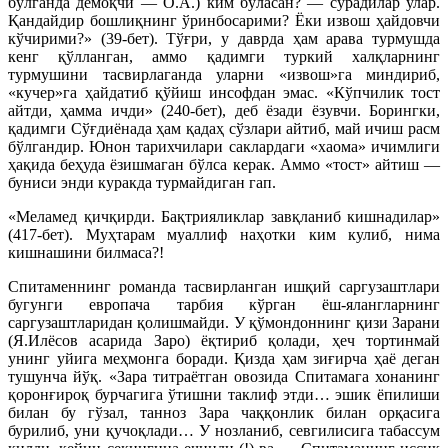
бўлганда демоқчи — О.А.) ким бўласан? — сўрадилар улар.
Қандайдир бошлиқнинг ўринбосарими? Ёки извош ҳайдовчи
кўчирими?» (39-бет). Тўғри, у даврда ҳам арава турмушда
кенг қўлланган, аммо қадимги туркий халқларнинг
турмушини тасвирлаганда уларни «извош»га миндириб,
«кучер»га ҳайдатиб қўйиш инсофдан эмас. «Кўпчилик тост
айтди, ҳамма ичди» (240-бет), деб ёзади ёзувчи. Борингки,
қадимги Сўғдиёнада ҳам қадаҳ сўзлари айтиб, май ичиш расм
бўлгандир. Юнон тарихчилари саклардаги «хаома» ичимлиги
ҳақида беҳуда ёзишмаган бўлса керак. Аммо «тост» айтиш —
буниси энди куракда турмайдиган гап.
«Меламед қичқирди. Бақтрияликлар завқланиб кишнадилар»
(417-бет). Муҳтарам муаллиф наҳотки ким кулиб, нима
кишнашини билмаса?!
Спитаменнинг романда тасвирланган ишқий саргузаштлари
бугунги европача тарбия кўрган ёш-ялангларнинг
саргузаштларидан қолишмайди. У қўмондоннинг қизи Зарани
(Я.Илёсов асарида Заро) ёқтириб қолади, ҳеч тортинмай
унинг уйига меҳмонга боради. Қизда ҳам зиғирча ҳаё деган
тушунча йўқ. «Зара титраётган овозида Спитамага хонанинг
қоронғироқ бурчагига ўтишни таклиф этди… эшик ёпилиши
билан бу гўзал, танноз Зара чаққонлик билан орқасига
бурилиб, уни қучоқлади… У нозланиб, севгилисига табассум