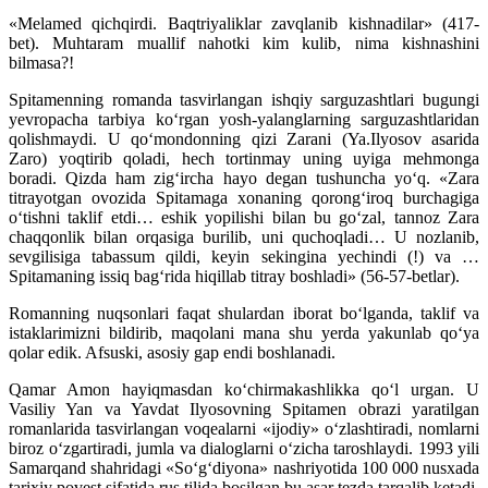
«Melamed qichqirdi. Baqtriyaliklar zavqlanib kishnadilar» (417-
bet). Muhtaram muallif nahotki kim kulib, nima kishnashini
bilmasa?!
Spitamenning romanda tasvirlangan ishqiy sarguzashtlari bugungi
yevropacha tarbiya ko‘rgan yosh-yalanglarning sarguzashtlaridan
qolishmaydi. U qo‘mondonning qizi Zarani (Ya.Ilyosov asarida
Zaro) yoqtirib qoladi, hech tortinmay uning uyiga mehmonga
boradi. Qizda ham zig‘ircha hayo degan tushuncha yo‘q. «Zara
titrayotgan ovozida Spitamaga xonaning qorong‘iroq burchagiga
o‘tishni taklif etdi… eshik yopilishi bilan bu go‘zal, tannoz Zara
chaqqonlik bilan orqasiga burilib, uni quchoqladi… U nozlanib,
sevgilisiga tabassum qildi, keyin sekingina yechindi (!) va …
Spitamaning issiq bag‘rida hiqillab titray boshladi» (56-57-betlar).
Romanning nuqsonlari faqat shulardan iborat bo‘lganda, taklif va
istaklarimizni bildirib, maqolani mana shu yerda yakunlab qo‘ya
qolar edik. Afsuski, asosiy gap endi boshlanadi.
Qamar Amon hayiqmasdan ko‘chirmakashlikka qo‘l urgan. U
Vasiliy Yan va Yavdat Ilyosovning Spitamen obrazi yaratilgan
romanlarida tasvirlangan voqealarni «ijodiy» o‘zlashtiradi, nomlarni
biroz o‘zgartiradi, jumla va dialoglarni o‘zicha taroshlaydi. 1993 yili
Samarqand shahridagi «So‘g‘diyona» nashriyotida 100 000 nusxada
tarixiy povest sifatida rus tilida bosilgan bu asar tezda tarqalib ketadi.