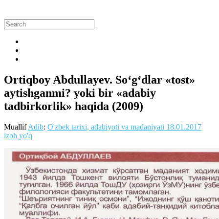
Ortiqboy Abdullayev. So‘g‘dlar «tost»
aytishganmi? yoki bir «adabiy
tadbirkorlik» haqida (2009)
Muallif
Adib
:
O'zbek tarixi, adabiyoti va madaniyati
18.01.2017
izoh yo'q