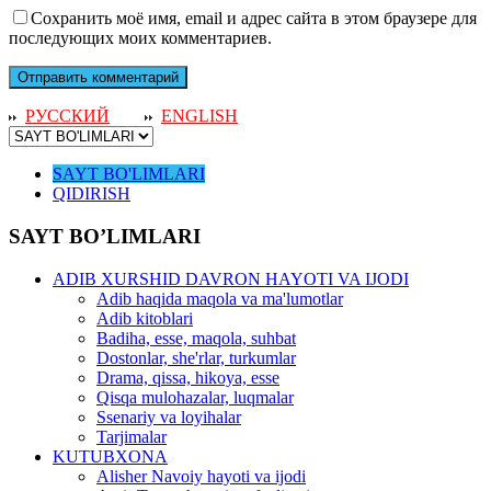
Сохранить моё имя, email и адрес сайта в этом браузере для
последующих моих комментариев.
РУССКИЙ
ENGLISH
SAYT BO'LIMLARI
QIDIRISH
SAYT BO’LIMLARI
ADIB XURSHID DAVRON HAYOTI VA IJODI
Adib haqida maqola va ma'lumotlar
Adib kitoblari
Badiha, esse, maqola, suhbat
Dostonlar, she'rlar, turkumlar
Drama, qissa, hikoya, esse
Qisqa mulohazalar, luqmalar
Ssenariy va loyihalar
Tarjimalar
KUTUBXONA
Alisher Navoiy hayoti va ijodi