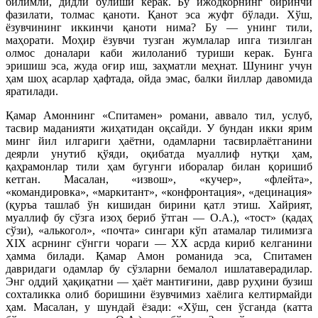
билимли, дидли бўлиши керак. Бу ижодкорнинг биринчи
фазилати, толмас қаноти. Қанот эса жуфт бўлади. Хўш,
ёзувчининг иккинчи қаноти нима? Бу — унинг тили,
маҳорати. Моҳир ёзувчи тузган жумлалар ипга тизилган
олмос доналари каби жилоланиб туриши керак. Бунга
эришиш эса, жуда оғир иш, заҳматли меҳнат. Шунинг учун
ҳам шоҳ асарлар ҳафтада, ойда эмас, балки йиллар давомида
яратилади.
Қамар Амоннинг «Спитамен» романи, аввало тил, услуб,
тасвир маданияти жиҳатидан оқсайди. У бундан икки ярим
минг йил илгариги ҳаётни, одамларни тасвирлаётганини
деярли унутиб қўяди, оқибатда муаллиф нутқи ҳам,
қаҳрамонлар тили ҳам бугунги иборалар билан қоришиб
кетган. Масалан, «извош», «кучер», «флейта»,
«командировка», «маркитант», «конфронтация», «децинация»
(қуръа ташлаб ўн кишидан бирини қатл этиш. Хайрият,
муаллиф бу сўзга изоҳ бериб ўтган — О.А.), «тост» (қадаҳ
сўзи), «алькогол», «почта» сингари кўп атамалар тилимизга
ХIХ асрнинг сўнгги чораги — ХХ асрда кириб келганини
ҳамма билади. Қамар Амон романида эса, Спитамен
давридаги одамлар бу сўзларни бемалол ишлатаверадилар.
Энг оддий ҳақиқатни — ҳаёт мантиғини, давр руҳини бузиш
сохталикка олиб боришини ёзувчимиз хаёлига келтирмайди
ҳам. Масалан, у шундай ёзади: «Хўш, сен ўсганда (катта