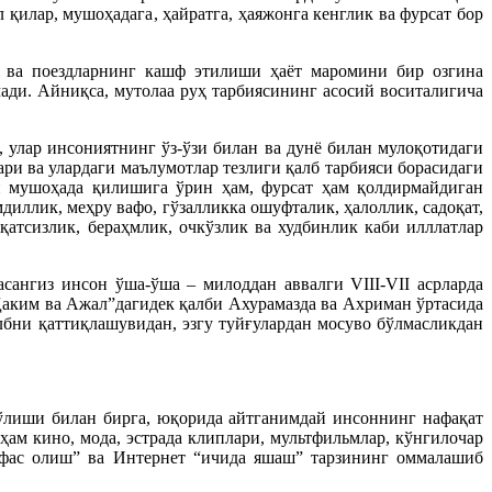
 қилар, мушоҳадага, ҳайратга, ҳаяжонга кенглик ва фурсат бор
т ва поездларнинг кашф этилиши ҳаёт маромини бир озгина
мади. Айниқса, мутолаа руҳ тарбиясининг асосий воситалигича
 улар инсониятнинг ўз-ўзи билан ва дунё билан мулоқотидаги
ри ва улардаги маълумотлар тезлиги қалб тарбияси борасидаги
ни мушоҳада қилишига ўрин ҳам, фурсат ҳам қолдирмайдиган
диллик, меҳру вафо, гўзалликка ошуфталик, ҳалоллик, садоқат,
атсизлик, бераҳмлик, очкўзлик ва худбинлик каби илллатлар
сангиз инсон ўша-ўша – милоддан аввалги VIII-VII асрларда
“Ҳаким ва Ажал”дагидек қалби Ахурамазда ва Ахриман ўртасида
лбни қаттиқлашувидан, эзгу туйғулардан мосуво бўлмасликдан
ўлиши билан бирга, юқорида айтганимдай инсоннинг нафақат
ам кино, мода, эстрада клиплари, мультфильмлар, кўнгилочар
афас олиш” ва Интернет “ичида яшаш” тарзининг оммалашиб