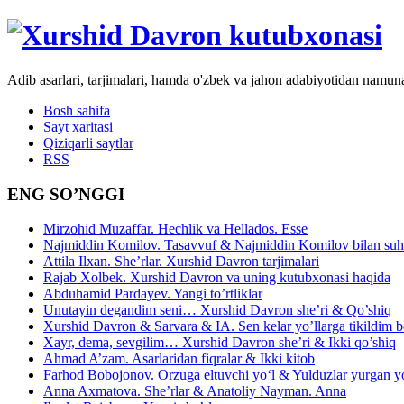
Adib asarlari, tarjimalari, hamda o'zbek va jahon adabiyotidan namun
Bosh sahifa
Sayt xaritasi
Qiziqarli saytlar
RSS
ENG SO’NGGI
Mirzohid Muzaffar. Hechlik va Hellados. Esse
Najmiddin Komilov. Tasavvuf & Najmiddin Komilov bilan suhb
Attila Ilxan. She’rlar. Xurshid Davron tarjimalari
Rajab Xolbek. Xurshid Davron va uning kutubxonasi haqida
Abduhamid Pardayev. Yangi to’rtliklar
Unutayin degandim seni… Xurshid Davron she’ri & Qo’shiq
Xurshid Davron & Sarvara & IA. Sen kelar yo’llarga tikildim
Xayr, dema, sevgilim… Xurshid Davron she’ri & Ikki qo’shiq
Ahmad A’zam. Asarlaridan fiqralar & Ikki kitob
Farhod Bobojonov. Orzuga eltuvchi yo‘l & Yulduzlar yurgan y
Anna Axmatova. She’rlar & Anatoliy Nayman. Anna