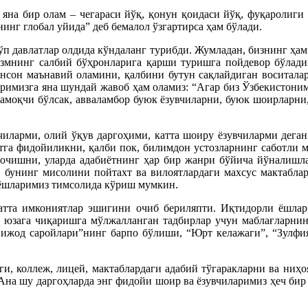
 яна бир олам – чегараси йўқ, қонун қоидаси йўқ, фуқаролиг
инг глобал уйида” деб бемалол ўзгартирса ҳам бўлади.
кўп давлатлар олдида кўндаланг турибди. Жумладан, бизнинг ҳа
лизмнинг салбий бўҳронларига қарши туришга пойдевор бўлад
инсон маънавий оламини, қалбини бутун сақлайдиган воситала
ларимизга яна шундай жавоб ҳам оламиз: “Агар биз Ўзбекистони
ламоқчи бўлсак, авваламбор буюк ёзувчиларни, буюк шоирларни,
чиларми, олий ўқув даргоҳими, катта шоиру ёзувчиларми деган 
ётга фидойиликни, қалби пок, билимдон устозларнинг саботли 
и очишни, уларда адабиётнинг ҳар бир жанри бўйича йўналишл
, бунинг мисолини пойтахт ва вилоятлардаги махсус мактаблар
 ёшларимиз тимсолида кўриш мумкин.
тта имкониятлар эшигини очиб бериляпти. Иқтидорли ёшларн
и юзага чиқаришга мўлжалланган тадбирлар учун маблағларни
 ижод саройлари”нинг барпо бўлиши, “Юрт келажаги”, “Зулфи
ги, коллеж, лицей, мактаблардаги адабий тўгаракларни ва ниҳ
Ана шу даргоҳларда энг фидойи шоир ва ёзувчиларимиз ҳеч бир 