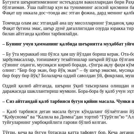
Бугунги шеъриятимизнинг истеъдодли вакилларидан бири Раҳи
бўлганман. Ўша пайтлар кун ва тунимнинг асосий қисмини б
Фақат шу иккала дос¬тонда акс этган фожиа, дард менинг қалб
Томчида олам акс этгандай ана шу мисолларнинг ўзиданоқ ҳ
Фақат бугина эмас, шеър дунё дағаллигидан озурда юракка ти
билан айтганда қалбни тарбиялайди.
– Бунинг учун ҳамманинг қалбида шеъриятга муҳаббат уйғ
– Бу ўта мураккаб иш бўлса ҳам шу йўлдан бориш керак. Ота-
зарбулмасаллар, топишмоғу тезайтишлар шеърий йўлда бўлгани
сўзнинг оҳанги, мусиқаси кириб боради, сўнгра ақлу фаҳм кў
олинг: “Бир бор экан, бир йўқ экан” – бу шеър эмасми, муси
бир бору бир йўқ? Болаларча оддий саволдан ўй, фикрлаш, муш
Оддий қилиб айтганда, шеърни ўқиб таъсирлана олишдан и
даражасида шакллантириш мумкин. Бора-бора бу қалб учун эҳ
– Сиз айтгандай қалб тарбияси бугун қийин масала. Чунки
– Қалб тарбияси деган масала бугун кўндаланг бўлаётгани й
“Қобуснома” ва “Калила ва Димна”дан тортиб “Гўрўғли”ю “Алп
туйғуларнинг умрбоқийлиги гарови бўлиб келган.
Тўғри, кеча ва бугун ўртасида катта тафовут бор. Кеча дега