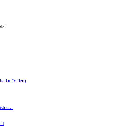
alar
atlar (Video)
 bedor…
o`l