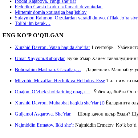
Ibodat Rajabova. Yangi she’rlar
Federiko Garsia Lorka. «Tamarit devoni»dan
Mirtemir domla xotirasiga bag’ishlov
Sulaymon Rahmon. Orzulardan yaratdi dunyo. (Tilak Jo’ra siyrati
Tolibi ilm kerak…
ENG KO’P O’QILGAN
Xurshid Davron. Vatan haqida she’rlar
1 сентябрь - Ўзбекис
Umar Xayyom.Ruboiylar
Буюк Умар Хайём таваллудининг 
Boborahim Mashrab. G’azallar,…
Дарвешлик Машраб учун ш
Mirzohid Muzaffar. Hechlik va Hellados. Esse
Тил нимага им
Onajon. O’zbek shoirlarining onaga…
Ўзбек адабиёти Она ҳ
Xurshid Davron. Muhabbat haqida she’rlar (I)
Ёдларингга ол
Guljamol Asqarova. She’rlar.
Шоир қачон шеър ёзади? Шу с
Najmiddin Ermatov. Ikki she’r
Najmiddin Ermatov. Ko‘k bo‘ri k