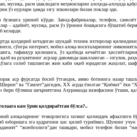
оман, мусиқа, расм шаклидаги меҳмонларни алоҳида-алоҳида қабул
рни ўз нурлари ҳамда эзгу эпкинлари билан поклар эди.
 бузишга уриниб кўрди. Завод-фабрикалар, телефон, самолё
лар – адабиёт, мусиқа, расм ўз ўрнини бошқасига бўшатиб бер
б келарди.
ортда қолдириб кетадиган шундай техник ихтиролар қилиндики,
иеси, сўнгра интернет, мобил алоқа воситаларининг имкониятла
шига, тафаккур қилишига, ўз қалбида кечаётган ҳиссиётлар
қалб ва руҳиятнинг асрлар давомида шаклланган – эзгулик, раҳм
кўзага солиб ташланган жин каби оқиб юрадиган жаҳолат, шафқ
орак аср фурсатда босиб ўтгандек, аммо ботинига назар ташла
а Ширин” ва “Гамлет”дагидек, ХХ асрда ёзилган “Қиёмат” ёки 
ан бири бўлмиш шеъриятгина Ахурамазда вазифасини ўташи, қа
олаага кам ўрин қолдираётган бўлса?..
аний алоқаларнинг тезкорлигига хизмат қилишдек афзаллиги б
иб юборишга эга қудратини ҳис қилиб турибмиз. Шунинг учун ҳ
аданият” “жонбозлиги”дан ташқари, мобил телефон билан “н