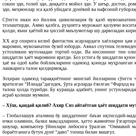
сокин эди, толиб эди, диққатга мойил эди. У шеър, достон, р
эди, меҳмонлар эса қалб уйидаги дунёвий ва нафсоний ғуборла
Сўнгги икки юз йиллик цивилизация бу қалб мувозанатини
тезлаштирди. Аммо қалбга, руҳиятга мурожаат қилувчи восита
қолди, яъни ҳаётий ва ҳиссий маълумотлар шу дарвозадан кири
ХХ аср охирига келиб фантастик асарлардаги хаёлларни ҳам 
маромни, мувозанатни бузиб юборди. Аввал спутник телевиден
устозликни мутолаадан тортиб олди. Ва инсоннинг тин оли
шиддатли ҳаёт маромини яратди. Боз устига бу шиддатли қуюн 
ҳаё ва одоб каби бойликларини одамзод қонида муҳрланган 
лашкарига талон қилдирмоқда.
Зоҳиран одамзод тараққиётнинг минглаб йилларини сўнгги ч
яратилган “Илиада”дагидек, ўрта асрларда ёзилган “Фарҳод в
талош ҳолда турибди. Бу курашда адабиёт, унинг устунларид
асраб қолиши мумкин.
– Хўш, қандай қилиб? Ахир Сиз айтаётган ҳаёт шиддати мут
– Глобаллашув аталмиш бу шиддатнинг баъзи иқтисодий-мад
ички оламини, балки мақсадларини, ҳатто жамиятни ўзгартир
шоулар, компьютер ўйинлари либосига ўралган “Оммавий м
бораётганига бутун дунё “даво” топиш билан машғул.