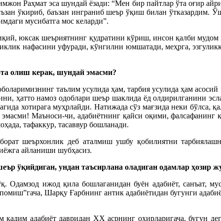
мжон Раҳмат эса шундай ёзади: “Мен бир пайтлар ўта оғир айри
аъзан ўкириб, баъзан инграниб шеър ўқиш билан ўтказардим. 
имдаги мусибатга мос келарди”.
ақиқий, юксак шеъриятнинг қудратини кўриш, инсон қалби мудо
риклик нафасини уфуради, кўнгилни юмшатади, меҳрга, эзгуликк
ота олиш керак, шундай эмасми?
боболаримизнинг таълим усулида ҳам, тарбия усулида ҳам асоси
ни, ҳатто намоз одоблари шеър шаклида ёд олдирилганини эсла
магида хотирага муҳрлайди. Натижада сўз мағзида неки бўлса, 
қа эмасми! Маъноси-чи, адабиётнинг қайси оқими, фалсафанинг қ
оҳада, тафаккур, тасаввур бошланади.
борат шеърхонлик деб аталмиш ушбу қобилиятни тарбиялашн
тиёжга айланиши шубҳасиз.
 шеър ўқийдиган, ундан таъсирлана оладиган одамлар ҳозир 
ўқ. Одамзод ижод қила бошлаганидан буён адабиёт, санъат, мус
омиш”гача, Шарқу Ғарбнинг антик адабиётидан бугунги адабиёт
ним қадим адабиёт давридан ХХ асрнинг охирларигача, бугун д