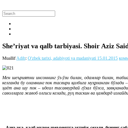
She’riyat va qalb tarbiyasi. Shoir Aziz Sai
Muallif
Adib
:
O'zbek tarixi, adabiyoti va madaniyati
15.01.2015
комм
Мен шеъриятни инсоннинг ўз-ўзи билан, одамлар билан, таби
келганда бу оламнинг пок тасвири қалбига муҳрланган бўлади
ҳаёт ана шу пок – идеал тасаввурдай гўзал бўлса, завқлана
саволларга жавоб олгиси келади, руҳ таскин ва ҳамдард излайди
– Азиз ака, қалб мудом шеъриятга эҳтиёж сезади, бунинг са