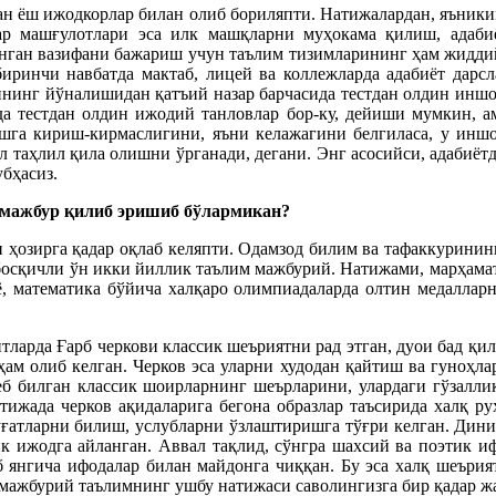
рган ёш ижодкорлар билан олиб бориляпти. Натижалардан, яъник
ар машғулотлари эса илк машқларни муҳокама қилиш, адаб
анган вазифани бажариш учун таълим тизимларининг ҳам жидди
биринчи навбатда мактаб, лицей ва коллежларда адабиёт дарс
нинг йўналишидан қатъий назар барчасида тестдан олдин иншо
а тестдан олдин ижодий танловлар бор-ку, дейиши мумкин, а
шга кириш-кирмаслигини, яъни келажагини белгиласа, у иншо
таҳлил қила олишни ўрганади, дегани. Энг асосийси, адабиётда
бҳасиз.
а мажбур қилиб эришиб бўлармикан?
и ҳозирга қадар оқлаб келяпти. Одамзод билим ва тафаккуринин
босқичли ўн икки йиллик таълим мажбурий. Натижами, марҳамат
, математика бўйича халқаро олимпиадаларда олтин медаллар
тларда Ғарб черкови классик шеъриятни рад этган, дуои бад қи
ам олиб келган. Черков эса уларни худодан қайтиш ва гуноҳла
деб билган классик шоирларнинг шеърларини, улардаги гўзалли
тижада черков ақидаларига бегона образлар таъсирида халқ р
уғатларни билиш, услубларни ўзлаштиришга тўғри келган. Дин
ик ижодга айланган. Аввал тақлид, сўнгра шахсий ва поэтик 
 янгича ифодалар билан майдонга чиққан. Бу эса халқ шеърия
ажбурий таълимнинг ушбу натижаси саволингизга бир қадар жав