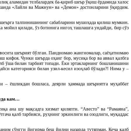
лиқ аламидан телбалардек ба-қириб шеър ўқиш ёрдамида халос
Ўшанда «Лайли ва Мажнун» ва «Демон» достонларини ўқирдим.
м шеърга талпинишининг сабабларини мушоҳада қилиш мумкин.
а мойил қилади, ўз ботинига нигоҳ ташлашга ундайди, бир сўз
й восита шеърият бўлган. Пандномаю жангномалар, саёҳатномаю
ш кифоя. Чунки шеърда оҳанг бор, мусиқа бор ва аввал қалбга
қалб ўша билан тарбият топади. Ёки эртакларнинг бошланишини
айси категорияси билан узил-кесил изоҳлаб бўлади?! Нима у –
и – ёшликдан бошласа, деярли ҳаммада шеъриятга муҳаббат
жуда кам…
иқа ана шу мақсадга хизмат қиляпти. “Авесто” ва “Рамаяна”,
гача қалб тарбияси, руҳнинг эркинлиги ва озодлиги, муқаддас
еганим сўнгги йигирма беш йилни назарда тутяпман. Кеча қалб