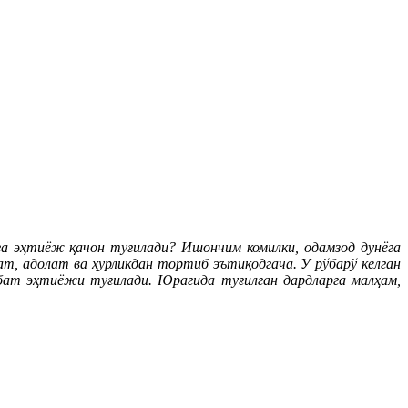
тга эҳтиёж қачон туғилади? Ишончим комилки, одамзод дунёга
ат, адолат ва ҳурликдан тортиб эътиқодгача. У рўбарў келган
уҳбат эҳтиёжи туғилади. Юрагида туғилган дардларга малҳам,