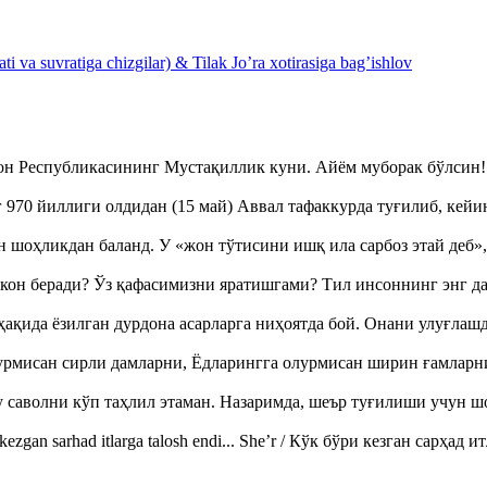
 va suvratiga chizgilar) & Tilak Jo’ra xotirasiga bag’ishlov
тон Республикасининг Мустақиллик куни. Айём муборак бўлси
970 йиллиги олдидан (15 май) Аввал тафаккурда туғилиб, кейи
оҳликдан баланд. У «жон тўтисини ишқ ила сарбоз этай деб
кон беради? Ўз қафасимизни яратишгами? Тил инсоннинг энг д
ақида ёзилган дурдона асарларга ниҳоятда бой. Онани улуғла
урмисан сирли дамларни, Ёдларингга олурмисан ширин ғамларн
аволни кўп таҳлил этаман. Назаримда, шеър туғилиши учун 
ezgan sarhad itlarga talosh endi... She’r / Кўк бўри кезган сарҳад 