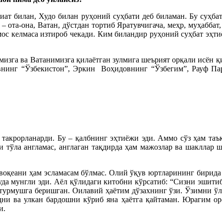
биат билан, Худо билан руҳоний суҳбати деб биламан. Бу суҳба
 ота-она, Ватан, дўстдан тортиб Яратувчигача, меҳр, муҳаббат,
а мос келмаса изтироб чекади. Ким биландир руҳоний суҳбат эҳт
изга ва Ватанимизга қилаётган зулмига шеърият орқали исён қи
нинг “Ўзбекистон”, Эркин Воҳидовнинг “Ўзбегим”, Рауф Пар
н такрорланарди. Бу – қалбнинг эҳтиёжи эди. Аммо сўз ҳам та
 тўла англамас, англаган тақдирда ҳам мажозлар ва шакллар 
р воқеани ҳам эсламасам бўлмас. Олий ўқув юртларининг бирида
жуда мунгли эди. Аёл қўлидаги китобни кўрсатиб: “Сизни эшити
 турмушга беришган. Оилавий ҳаётим дўзахнинг ўзи. Ўзимни ўлд
дни ва улкан бардошни кўриб яна ҳаётга қайтаман. Юрагим ор
и.