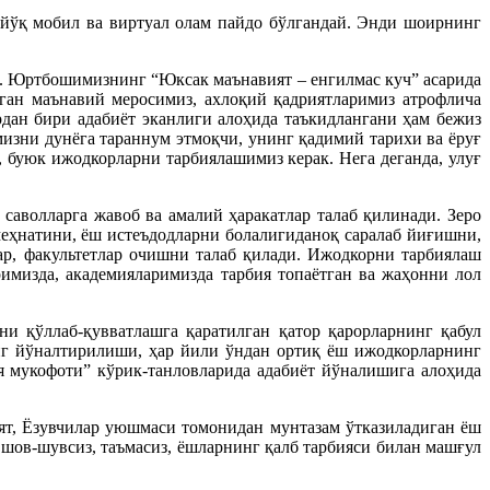
и йўқ мобил ва виртуал олам пайдо бўлгандай. Энди шоирнинг
м. Юртбошимизнинг “Юксак маънавият – енгилмас куч” асарида
иган маънавий меросимиз, ахлоқий қадриятларимиз атрофлича
рдан бири адабиёт эканлиги алоҳида таъкидлангани ҳам бежиз
мизни дунёга тараннум этмоқчи, унинг қадимий тарихи ва ёруғ
 буюк ижодкорларни тарбиялашимиз керак. Нега деганда, улуғ
саволларга жавоб ва амалий ҳаракатлар талаб қилинади. Зеро
меҳнатини, ёш истеъдодларни болалигиданоқ саралаб йиғишни,
ар, факультетлар очишни талаб қилади. Ижодкорни тарбиялаш
имизда, академияларимизда тарбия топаётган ва жаҳонни лол
и қўллаб-қувватлашга қаратилган қатор қарорларнинг қабул
нг йўналтирилиши, ҳар йили ўндан ортиқ ёш ижодкорларнинг
я мукофоти” кўрик-танловларида адабиёт йўналишига алоҳида
оят, Ёзувчилар уюшмаси томонидан мунтазам ўтказиладиган ёш
шов-шувсиз, таъмасиз, ёшларнинг қалб тарбияси билан машғул