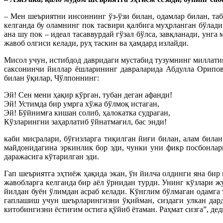
– Мен шеъриятни инсоннинг ўз-ўзи билан, одамлар билан, та
келганда бу оламнинг пок тасвири қалбига муҳрланган бўлади –
ана шу пок – идеал тасаввурдай гўзал бўлса, завқланади, унг
жавоб олгиси келади, руҳ таскин ва ҳамдард излайди.
Мисол учун, истибдод давридаги мустабид тузумнинг миллатим
саксонинчи йиллар ёшларининг давраларида Абдулла Орипов
билан ўқилар, Чўлпоннинг:
Эй! Сен мени ҳақир кўрган, тубан деган афанди!
Эй! Устимда бир умрга хўжа бўлмоқ истаган,
Эй! Бўйнимға кишан солиб, ҳалокатка судраган,
Кўзларингни заҳарлатиб ўйнатмағил, бас энди!
каби мисралари, бўғизларга тиқилган йиғи билан, алам била
майдонидагина эркинлик бор эди, чунки уни фикр посбонлари
даражасига кўтарилган эди.
Гап шеъриятга эҳтиёж ҳақида экан, ўн йилча олдинги яна би
жавобларга келганда бир аёл ўрнидан турди. Унинг кўзлари 
йилдан буён ўлимдан асраб келади. Кўнглим бўлмаган одамга
гаплашиш учун шеърларингизни ўқийман, сиздаги улкан дар
китобингизни ёстиғим остига қўйиб ётаман. Раҳмат сизга”, дед