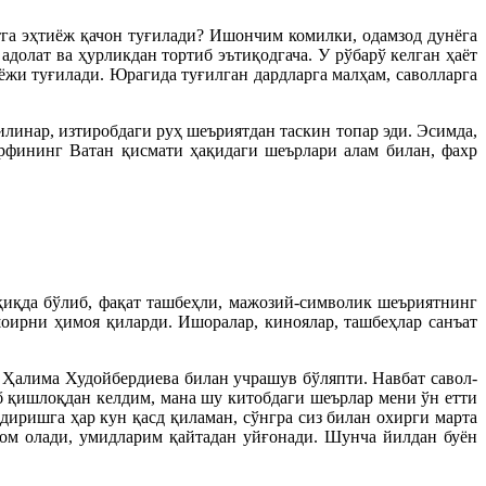
тга эҳтиёж қачон туғилади? Ишончим комилки, одамзод дунёга
 адолат ва ҳурликдан тортиб эътиқодгача. У рўбарў келган ҳаёт
иёжи туғилади. Юрагида туғилган дардларга малҳам, саволларга
линар, изтиробдаги руҳ шеъриятдан таскин топар эди. Эсимда,
фининг Ватан қисмати ҳақидаги шеърлари алам билан, фахр
ъқиқда бўлиб, фақат ташбеҳли, мажозий-символик шеъриятнинг
шоирни ҳимоя қиларди. Ишоралар, киноялар, ташбеҳлар санъат
 Ҳалима Худойбердиева билан учрашув бўляпти. Навбат савол-
б қишлоқдан келдим, мана шу китобдаги шеърлар мени ўн етти
иришга ҳар кун қасд қиламан, сўнгра сиз билан охирги марта
ом олади, умидларим қайтадан уйғонади. Шунча йилдан буён