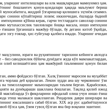
им, уларнинг интилишлари ва илк машқларидан мамнунмиз ҳам.
иётнинг бошланғич қонун-қоидалари ҳақида маълумот бериш
й муносабатига, жиддий ўзгаришлар қилишига эҳтиёж сезамиз.
лари сонини кўпайтириш лозим; иккинчидан, ёшларда бадиий
 имтиҳонини қўйиш керак, гарчи тестлардаги саволлар сонини
ммо мутахассислик танловлари бошқа масала, иншо имтиҳони
 ёзишни ўрганишга мажбур бўлади, бу дегани китоб ўқийди,
ги эзгу ғоялар, ҳис-туйғулар қалбига юқади. Уларнинг ичидан
г маҳсулини, юраги ва руҳиятининг тарихини кейинги авлодга
 – биз саводхонлик бўйича дунёдаги жуда кўп мамлакатлардан,
ни олиб келишаётгани ҳам мажбурий таълимнинг қонун билан
лган, аммо фойдасиз бўлган. Халқ ўзининг маросим ва муҳаббат
рга чорлаш деб қоралаган. Лекин худди ана шу черковнинг ўзи
к ва тимсолларнинг маъноларидан таълим берган. Қарабсизки,
уҳияти ва дунёқараши шакллана бошлаган. Тақлид қилиб ижод
ий мактабларда ўз фикрларини ифодалай олиш учун иншо ёзиш
ифода этиш малакаси шаклланган. Рицарлик даври шоирлари ва
тининг юксалишига сабаб бўлган. XIX аср рус адабиётшуноси
об бўлса ҳам, ўзим гувоҳ бўлган яна бир воқеани эшитинг.