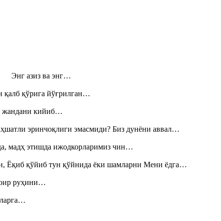
н! Энг азиз ва энг…
н қалб қўрига йўғрилган…
», жандани кийиб…
аҳшатли эринчоқлиги эмасмиди? Биз дунёни аввал…
шда, мадҳ этишда ижодкорларимиз чин…
и, Ёқиб қўйиб тун қўйнида ёки шамларни Мени ёдга…
шоир руҳини…
итларга…