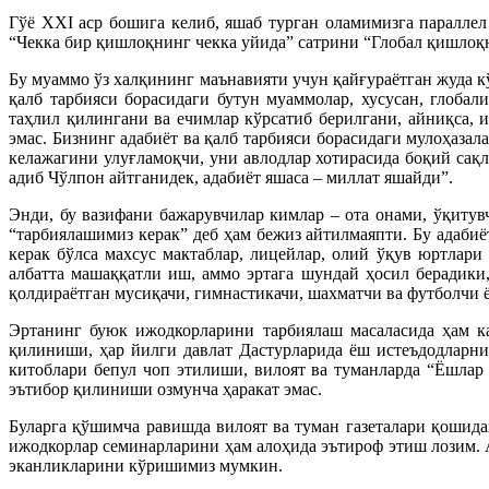
Гўё ХХI аср бошига келиб, яшаб турган оламимизга параллел
“Чекка бир қишлоқнинг чекка уйида” сатрини “Глобал қишлоқн
Бу муаммо ўз халқининг маънавияти учун қайғураётган жуда 
қалб тарбияси борасидаги бутун муаммолар, хусусан, глоба
таҳлил қилингани ва ечимлар кўрсатиб берилгани, айниқса, 
эмас. Бизнинг адабиёт ва қалб тарбияси борасидаги мулоҳаза
келажагини улуғламоқчи, уни авлодлар хотирасида боқий сақ
адиб Чўлпон айтганидек, адабиёт яшаса – миллат яшайди”.
Энди, бу вазифани бажарувчилар кимлар – ота онами, ўқитув
“тарбиялашимиз керак” деб ҳам бежиз айтилмаяпти. Бу адаби
керак бўлса махсус мактаблар, лицейлар, олий ўқув юртлар
албатта машаққатли иш, аммо эртага шундай ҳосил берадики
қолдираётган мусиқачи, гимнастикачи, шахматчи ва футболчи
Эртанинг буюк ижодкорларини тарбиялаш масаласида ҳам ка
қилиниши, ҳар йилги давлат Дастурларида ёш истеъдодларн
китоблари бепул чоп этилиши, вилоят ва туманларда “Ёшлар
эътибор қилиниши озмунча ҳаракат эмас.
Буларга қўшимча равишда вилоят ва туман газеталари қошида
ижодкорлар семинарларини ҳам алоҳида эътироф этиш лозим. 
эканликларини кўришимиз мумкин.