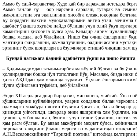
Аммо бу саъй-ҳаракатлар Худо қай бир даражада истеъдод бе
Аммо танлов бу – бор нарсани саралаш, тўгарак ва семин
имконигагина эга эканлигини ҳисобга олсак, юқорида белгил
Бу борадаги шахсий мулоҳазаларимни айтиб ўтай: менимча 
адабиёт ўқишга эҳтиёж пайдо бўлиши учун олий ўқув юртлари
камайтириш ҳисобига бўлса ҳам. Кимдир айрим йўналишлард
бошқа масала, деб ўйлайман. Иншо ёза олиш ёшларнинг ўқи
мантиқий фикрлашни, жумла тузишни, бадиий асарни мустақил 
эртанинг буюк шоирлари ва ёзувчилари етишиб чиқиши ҳам шу
– Бундай натижага бадиий адабиётни ўқиш ва иншо ёзишг
– Қадим-қадимдан таълим-тарбия мажбурий бўлган ва бу ўзин
қолдирадиган бошқа йўл тополгани йўқ. Масалан, бизда икки 
ҳатто АҚШдан ҳам олдинда турамиз. Ўқувчи ёшларимиз кимё
йўлга қўйилгани туфайли, деб ўйлайман.
Энди XII асрларга доир бир қизиқ мисолни ҳам айтай. Ўша пай
қўшиқларини куйлайверган, уларни соддалик билан черковга ҳ
одамларга мажбуран лотин ёзувини ўргатган, баъзи безарар 
қизиқиш уйғотилди, шеърлар энди яширинча ҳам ўқилган, на
қилиш ҳам бошланган, бунинг учун тилни ўрганиш, поэтик л
ҳам расм бўлган. Бу аввал мажбурий меҳнат бўлса, кейинчал
лирикаси халқнинг ўтмиш мероси ва маданиятидан озиқланиб
А.Н.Веселовскийнинг “Тарихий поэтика” китобида келтирган м