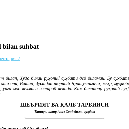
d bilan suhbat
ентария 2
ат билан, Худо билан руҳоний суҳбати деб биламан. Бу суҳба
 – ота-она, Ватан, дўстдан тортиб Яратувчигача, меҳр, муҳабб
ди, унга мос келмаса изтироб чекади. Ким биландир руҳоний с
.
ШЕЪРИЯТ ВА ҚАЛБ ТАРБИЯСИ
Таниқли шоир Азиз Саид билан суҳбат
баби нима деб ўйлайсиз?