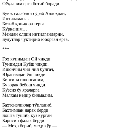
Оёқларим ерга ботиб боради.
Буюк ғалабани сўраб Аллоҳдан,
Интиламан…
Ботиб қоп-қора терга.
Қўрқаним…
Мендан олдин интилганларни,
Булутлар чўктириб юборган ерга.
***
Гоҳ кунимдан Ой чиқди,
Тунимдан Қуёш чиқди.
Ишончим чил-чил бўлгач,
Юрагимдан ёш чиқди.
Биргина ишонганим,
Бу юрак бебош чиқди.
Кўзсиз бу яраларга
Малҳам недир билмадим.
Бахтсизликлар тўпланиб,
Бахтимдан дарак берди.
Бошга тушиб, кўз кўрган
Барисин фалак берди.
— Меҳр бериб, меҳр кўр —