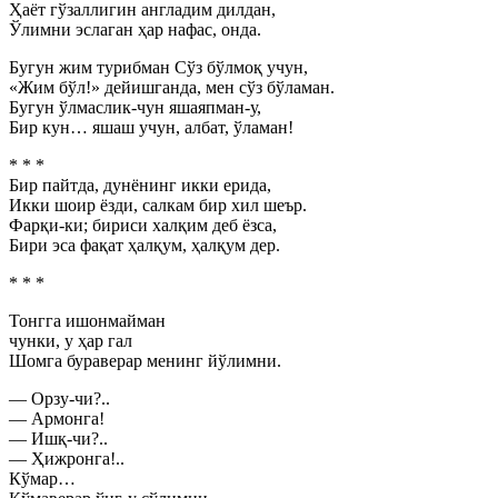
Ҳаёт гўзаллигин англадим дилдан,
Ўлимни эслаган ҳар нафас, онда.
Бугун жим турибман Сўз бўлмоқ учун,
«Жим бўл!» дейишганда, мен сўз бўламан.
Бугун ўлмаслик-чун яшаяпман-у,
Бир кун… яшаш учун, албат, ўламан!
* * *
Бир пайтда, дунёнинг икки ерида,
Икки шоир ёзди, салкам бир хил шеър.
Фарқи-ки; бириси халқим деб ёзса,
Бири эса фақат ҳалқум, ҳалқум дер.
* * *
Тонгга ишонмайман
чунки, у ҳар гал
Шомга бураверар менинг йўлимни.
— Орзу-чи?..
— Армонга!
— Ишқ-чи?..
— Ҳижронга!..
Кўмар…