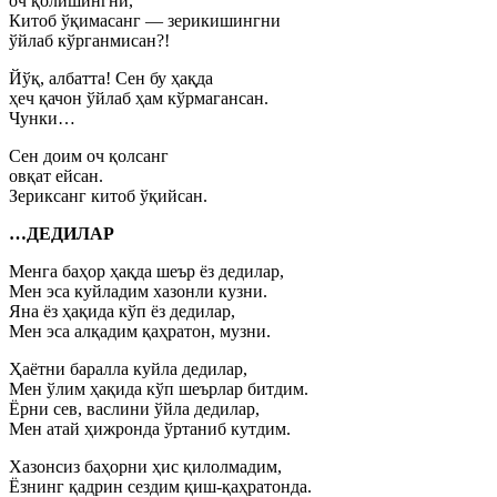
оч қолишингни,
Китоб ўқимасанг — зерикишингни
ўйлаб кўрганмисан?!
Йўқ, албатта! Сен бу ҳақда
ҳеч қачон ўйлаб ҳам кўрмагансан.
Чунки…
Сен доим оч қолсанг
овқат ейсан.
Зериксанг китоб ўқийсан.
…ДЕДИЛАР
Менга баҳор ҳақда шеър ёз дедилар,
Мен эса куйладим хазонли кузни.
Яна ёз ҳақида кўп ёз дедилар,
Мен эса алқадим қаҳратон, музни.
Ҳаётни баралла куйла дедилар,
Мен ўлим ҳақида кўп шеърлар битдим.
Ёрни сев, васлини ўйла дедилар,
Мен атай ҳижронда ўртаниб кутдим.
Хазонсиз баҳорни ҳис қилолмадим,
Ёзнинг қадрин сездим қиш-қаҳратонда.