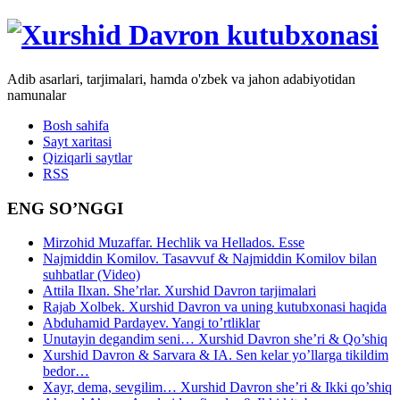
Adib asarlari, tarjimalari, hamda o'zbek va jahon adabiyotidan
namunalar
Bosh sahifa
Sayt xaritasi
Qiziqarli saytlar
RSS
ENG SO’NGGI
Mirzohid Muzaffar. Hechlik va Hellados. Esse
Najmiddin Komilov. Tasavvuf & Najmiddin Komilov bilan
suhbatlar (Video)
Attila Ilxan. She’rlar. Xurshid Davron tarjimalari
Rajab Xolbek. Xurshid Davron va uning kutubxonasi haqida
Abduhamid Pardayev. Yangi to’rtliklar
Unutayin degandim seni… Xurshid Davron she’ri & Qo’shiq
Xurshid Davron & Sarvara & IA. Sen kelar yo’llarga tikildim
bedor…
Xayr, dema, sevgilim… Xurshid Davron she’ri & Ikki qo’shiq