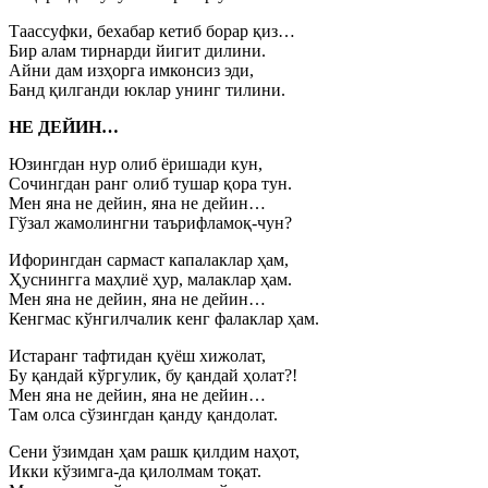
Таассуфки, бехабар кетиб борар қиз…
Бир алам тирнарди йигит дилини.
Айни дам изҳорга имконсиз эди,
Банд қилганди юклар унинг тилини.
НЕ ДЕЙИН…
Юзингдан нур олиб ёришади кун,
Сочингдан ранг олиб тушар қора тун.
Мен яна не дейин, яна не дейин…
Гўзал жамолингни таърифламоқ-чун?
Ифорингдан сармаст капалаклар ҳам,
Ҳуснингга маҳлиё ҳур, малаклар ҳам.
Мен яна не дейин, яна не дейин…
Кенгмас кўнгилчалик кенг фалаклар ҳам.
Истаранг тафтидан қуёш хижолат,
Бу қандай кўргулик, бу қандай ҳолат?!
Мен яна не дейин, яна не дейин…
Там олса сўзингдан қанду қандолат.
Сени ўзимдан ҳам рашк қилдим наҳот,
Икки кўзимга-да қилолмам тоқат.