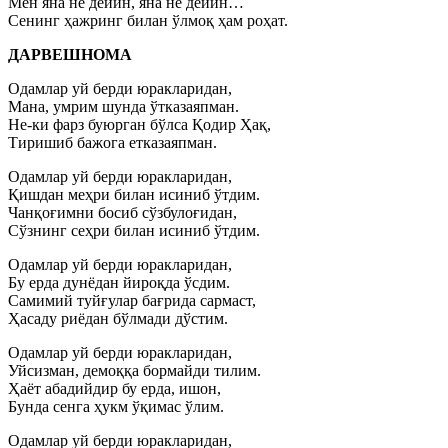
Мен яна не дейин, яна не дейин…
Сенинг ҳажринг билан ўлмоқ ҳам роҳат.
ДАРВЕШНОМА
Одамлар уй берди юракларидан,
Мана, умрим шунда ўтказаяпман.
Не-ки фарз буюрган бўлса Қодир Ҳақ,
Тиришиб бажога етказаяпман.
Одамлар уй берди юракларидан,
Қишдан меҳри билан исиниб ўтдим.
Чанқоғимни босиб сўзбулоғидан,
Сўзнинг сеҳри билан исиниб ўтдим.
Одамлар уй берди юракларидан,
Бу ерда дунёдан йироқда ўсдим.
Самимий туйғулар бағрида сармаст,
Ҳасаду риёдан бўлмади дўстим.
Одамлар уй берди юракларидан,
Уйсизман, демоққа бормайди тилим.
Ҳаёт абадийдир бу ерда, ишон,
Бунда сенга ҳукм ўқимас ўлим.
Одамлар уй берди юракларидан,