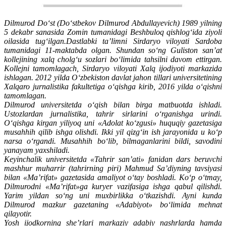
Dilmurod Do‘st (Do‘stbekov Dilmurod Abdullayevich) 1989 yilning
5 dekabr sanasida Zomin tumanidagi Beshbuloq qishlog‘ida ziyoli
oilasida tug‘ilgan.Dastlabki ta’limni Sirdaryo viloyati Sardoba
tumanidagi 11-maktabda olgan. Shundan so‘ng Guliston san’at
kollejining xalq cholg‘u sozlari bo‘limida tahsilni davom ettirgan.
Kollejni tamomlagach, Sirdaryo viloyati Xalq ijodiyoti markazida
ishlagan. 2012 yilda O‘zbekiston davlat jahon tillari universitetining
Xalqaro jurnalistika fakultetiga o‘qishga kirib, 2016 yilda o‘qishni
tamomlagan.
Dilmurod universitetda o‘qish bilan birga matbuotda ishladi.
Ustozlardan jurnalistika, tahrir sirlarini o‘rganishga urindi.
O‘qishga kirgan yiliyoq uni «Adolat ko‘zgusi» huquqiy gazetasiga
musahhih qilib ishga olishdi. Ikki yil qizg‘in ish jarayonida u ko‘p
narsa o‘rgandi. Musahhih bo‘lib, bilmaganlarini bildi, savodini
yanayam yaxshiladi.
Keyinchalik universitetda «Tahrir san’ati» fanidan dars beruvchi
mashhur muharrir (tahrirning piri) Mahmud Sa’diyning tavsiyasi
bilan «Ma’rifat» gazetasida amaliyot o‘tay boshladi. Ko‘p o‘tmay,
Dilmurodni «Ma’rifat»ga kuryer vazifasiga ishga qabul qilishdi.
Yarim yildan so‘ng uni muxbirlikka o‘tkazishdi. Ayni kunda
Dilmurod mazkur gazetaning «Adabiyot» bo‘limida mehnat
qilayotir.
Yosh ijodkorning she’rlari markaziy adabiy nashrlarda hamda