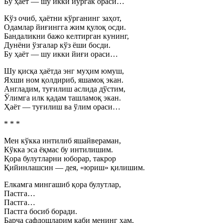
Бу ҳаёт — шу икки йўргак ораси…
Кўз очиб, ҳаётни кўрганинг заҳот,
Одамлар йиғингга жим қулоқ осди.
Бандаликни бажо келтирган кунинг,
Дунёни ўзгалар кўз ёши босди.
Бу ҳаёт — шу икки йиғи ораси…
Шу қисқа ҳаётда энг муҳим юмуш,
Яхши ном қолдириб, яшамоқ экан.
Англадим, туғилиш аслида дўстим,
Ўлимга илк қадам ташламоқ экан.
Ҳаёт — туғилиш ва ўлим ораси…
* * *
Мен кўкка интилиб яшайвераман,
Кўкка эса ёқмас бу интилишим.
Қора булутларни юборар, такрор
Қийинлашсин — дея, «юриш» қилишим.
Елкамга мингашиб қора булутлар,
Пастга…
Пастга…
Пастга босиб боради.
Барча сафдошларим каби менинг ҳам,