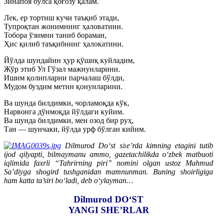
Зинапоя бўлса қоғозу қалам.
Лек, ер тортиш кучи таъқиб этади,
Тупроқтан жонимнинг ҳаловатини.
Тобора ўзимни таниб бораман,
Ҳис қилиб таъқибнинг ҳалокатини.
Йўлда шундайин ҳур қўшиқ куйладим,
Жўр этиб Ул Гўзал мажнунларини.
Ишим қолипларни парчалаш бўлди,
Мудом буздим метин қонунларини.
Ва шунда билдимки, чорламоқда кўк,
Нарвонга дўнмоқда йўлдаги куйим.
Ва шунда билдимки, мен озод бир руҳ,
Тан — шунчаки, йўлда урф бўлган кийим.
Dilmurod Do‘st she’rda kimning etagini tutib
ijod qilyapti, bilmaymanu ammo, gazetachilikda o‘zbek matbuoti
iqlimida faxrli “Tahrirning piri” nomini olgan ustoz Mahmud
Sa’diyga shogird tushganidan mamnunman. Buning shoirligiga
ham katta ta’siri bo‘ladi, deb o‘ylayman…
Dilmurod DO‘ST
YANGI SHE’RLAR