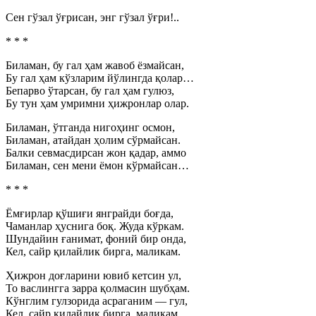
Сен гўзал ўғрисан, энг гўзал ўғри!..
* * *
Биламан, бу гал ҳам жавоб ёзмайсан,
Бу гал ҳам кўзларим йўлингда қолар…
Бепарво ўтарсан, бу гал ҳам гулюз,
Бу тун ҳам умримни ҳижронлар олар.
Биламан, ўтганда нигоҳинг осмон,
Биламан, атайдан ҳолим сўрмайсан.
Балки севмасдирсан жон қадар, аммо
Биламан, сен мени ёмон кўрмайсан…
* * *
Ёмғирлар қўшиғи янграйди боғда,
Чаманлар ҳуснига боқ. Жуда кўркам.
Шундайин ғанимат, фоний бир онда,
Кел, сайр қилайлик бирга, маликам.
Ҳижрон доғларини ювиб кетсин ул,
То васлингга зарра қолмасин шубҳам.
Кўнглим гулзорида асраганим — гул,
Кел, сайр қилайлик бирга, маликам.