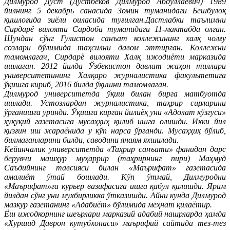
Дилмурод Дўст (Дўстбеков Дилмурод Абдуллаевич) 1989
йилнинг 5 декабрь санасида Зомин туманидаги Бешбулоқ
қишлоғида зиёли оиласида туғилган.Дастлабки таълимни
Сирдарё вилояти Сардоба туманидаги 11-мактабда олган.
Шундан сўнг Гулистон санъат коллежининг халқ чолғу
созлари бўлимида таҳсилни давом эттирган. Коллежни
тамомлагач, Сирдарё вилояти Халқ ижодиёти марказида
ишлаган. 2012 йилда Ўзбекистон давлат жаҳон тиллари
университетининг Халқаро журналистика факультетига
ўқишга кириб, 2016 йилда ўқишни тамомлаган.
Дилмурод университетда ўқиш билан бирга матбуотда
ишлади. Устозлардан журналистика, таҳрир сирларини
ўрганишга уринди. Ўқишга кирган йилиёқ уни «Адолат кўзгуси»
ҳуқуқий газетасига мусаҳҳиҳ қилиб ишга олишди. Икки йил
қизғин иш жараёнида у кўп нарса ўрганди. Мусаҳҳиҳ бўлиб,
билмаганларини билди, саводини янаям яхшилади.
Кейинчалик университетда «Таҳрир санъати» фанидан дарс
берувчи машҳур муҳаррир (таҳрирнинг пири) Маҳмуд
Саъдийнинг тавсияси билан «Маърифат» газетасида
амалиёт ўтай бошлади. Кўп ўтмай, Дилмуродни
«Маърифат»га курьер вазифасига ишга қабул қилишди. Ярим
йилдан сўнг уни мухбирликка ўтказишди. Айни кунда Дилмурод
мазкур газетанинг «Адабиёт» бўлимида меҳнат қилаётир.
Ёш ижодкорнинг шеърлари марказий адабий нашрларда ҳамда
«Хуршид Даврон кутубхонаси» маърифий сайтида тез-тез