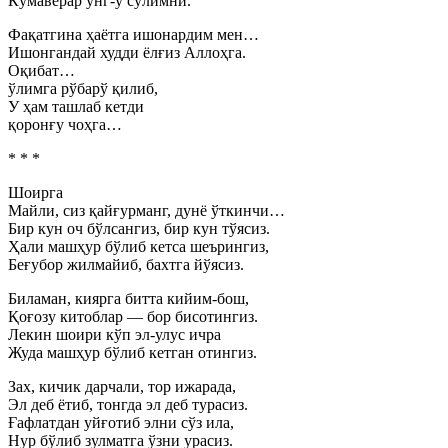
Кўмаверар ўнг-у сўлимни.
Фақатгина ҳаётга ишонардим мен…
Ишонгандай худди ёлғиз Аллоҳга.
Оқибат…
ўлимга рўбарў қилиб,
У ҳам ташлаб кетди
қоронғу чоҳга…
* * *
Шоирга
Майли, сиз қайғурманг, дунё ўткинчи…
Бир кун оч бўлсангиз, бир кун тўясиз.
Ҳали машҳур бўлиб кетса шеърингиз,
Беғубор жилмайиб, бахтга йўясиз.
Биламан, киярга битта кийим-бош,
Қоғозу китоблар — бор бисотингиз.
Лекин шоири кўп эл-улус ичра
Жуда машҳур бўлиб кетган отингиз.
Зах, кичик дарчали, тор ижарада,
Эл деб ётиб, тонгда эл деб турасиз.
Ғафлатдан уйғотиб элни сўз ила,
Нур бўлиб зулматга ўзни урасиз.