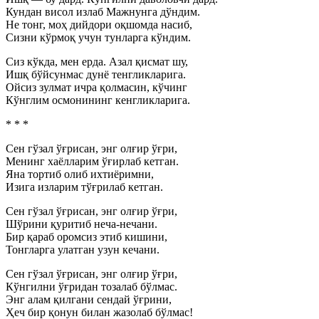
Кундан висол излаб Мажнунга дўндим.
Не тонг, моҳ дийдори оқшомда насиб,
Сизни кўрмоқ учун тунларга кўндим.
Сиз кўкда, мен ерда. Азал қисмат шу,
Ишқ бўйсунмас дунё тенгликларига.
Ойсиз зулмат ичра қолмасин, кўчинг
Кўнглим осмонининг кенгликларига.
* * *
Сен гўзал ўғрисан, энг олғир ўғри,
Менинг хаёлларим ўғирлаб кетган.
Яна тортиб олиб ихтиёримни,
Изига изларим тўғрилаб кетган.
Сен гўзал ўғрисан, энг олғир ўғри,
Шўрини қуритиб неча-нечани.
Бир қараб оромсиз этиб кишини,
Тонгларга улатган узун кечани.
Сен гўзал ўғрисан, энг олғир ўғри,
Кўнгилни ўғридан тозалаб бўлмас.
Энг алам қилгани сендай ўғрини,
Ҳеч бир қонун билан жазолаб бўлмас!