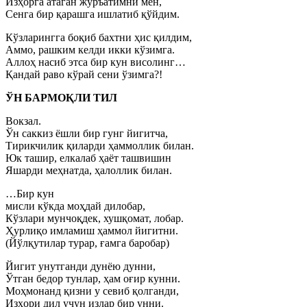
Изҳорга атаган журъатимни мен,
Сенга бир қарашга ишлатиб қўйдим.
Кўзларингга боқиб бахтни ҳис қилдим,
Аммо, рашким келди икки кўзимга.
Аллоҳ насиб этса бир кун висолинг…
Қандай раво кўрай сени ўзимга?!
ЎН БАРМОҚЛИ ТИЛ
Вокзал.
Ўн саккиз ёшли бир гунг йигитча,
Тирикчилик қиларди ҳаммоллик билан.
Юк ташир, елкалаб ҳаёт ташвишин
Яшарди меҳнатда, ҳалоллик билан.
…Бир кун
мисли кўкда моҳдай дилобар,
Кўзлари мунчоқдек, хушқомат, лобар.
Ҳурлиқо имламиш ҳаммол йигитни.
(Йўлқутилар турар, ғамга баробар)
Йигит унутганди дунёю дунни,
Ўтган бедор тунлар, ҳам оғир кунни.
Моҳмонанд қизни у севиб қолганди,
Изҳори дил учун излар бир унни.