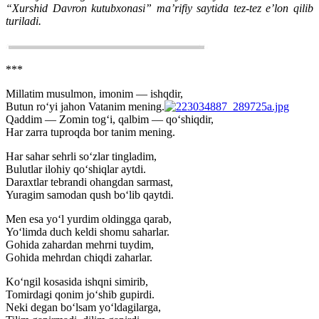
“Xurshid Davron kutubxonasi” ma’rifiy saytida tez-tez e’lon qilib
turiladi.
***
Millatim musulmon, imonim — ishqdir,
Butun ro‘yi jahon Vatanim mening.
Qaddim — Zomin tog‘i, qalbim — qo‘shiqdir,
Har zarra tuproqda bor tanim mening.
Har sahar sehrli so‘zlar tingladim,
Bulutlar ilohiy qo‘shiqlar aytdi.
Daraxtlar tebrandi ohangdan sarmast,
Yuragim samodan qush bo‘lib qaytdi.
Men esa yo‘l yurdim oldingga qarab,
Yo‘limda duch keldi shomu saharlar.
Gohida zahardan mehrni tuydim,
Gohida mehrdan chiqdi zaharlar.
Ko‘ngil kosasida ishqni simirib,
Tomirdagi qonim jo‘shib gupirdi.
Neki degan bo‘lsam yo‘ldagilarga,