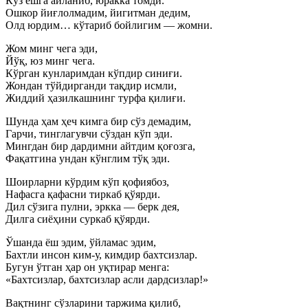
Кўз ёшга айланиб, юракка томди.
Ошкор йиғлолмадим, йигитман дедим,
Олд юрдим… кўтариб бойлигим — жомни.
Жом минг чега эди,
Йўқ, юз минг чега.
Кўрган кунларимдан кўпдир синиғи.
Жондан тўйдирганди тақдир исмли,
Жиддий ҳазилкашнинг турфа қилиғи.
Шунда ҳам ҳеч кимга бир сўз демадим,
Гарчи, тинглагувчи сўздан кўп эди.
Мингдан бир дардимни айтдим қоғозга,
Фақатгина ундан кўнглим тўқ эди.
Шоирларни кўрдим кўп қофиябоз,
Нафасга қафасни тиркаб қўярди.
Дил сўзига пулни, эркка — берк дея,
Дилга сиёҳини суркаб қўярди.
Ўшанда ёш эдим, ўйламас эдим,
Бахтли инсон ким-у, кимдир бахтсизлар.
Бугун ўтган ҳар он уқтирар менга:
«Бахтсизлар, бахтсизлар асли дардсизлар!»
Вақтнинг сўзларини таржима қилиб,