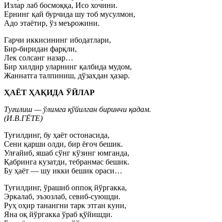
Излар лаб босмоққа, Исо хочини.
Ернинг қай бурчида шу тоб мусулмон,
Адо этаётир, ўз меърожини.
Гарчи иккисининг ибодатлари,
Бир-биридан фарқли,
Лек солсанг назар…
Бир хилдир уларнинг қалбида мудом,
Жаннатга талпиниш, дўзахдан ҳазар.
ҲАЁТ ҲАҚИДА ЎЙЛАР
Туғилиш — ўлимга қўйилган биринчи қадам.
(И.В.ГЁТЕ)
Туғилдинг, бу ҳаёт остонасида,
Сени қарши олди, бир ёғоч бешик.
Улғайиб, яшаб сўнг кўзинг юмганда,
Қабринга кузатди, тебранмас бешик.
Бу ҳаёт — шу икки бешик ораси…
Туғилдинг, ўрашиб оппоқ йўргакка,
Эркалаб, эъзозлаб, севиб-суюшди.
Руҳ оҳир танангни тарк этган куни,
Яна оқ йўргакка ўраб қўйишди.