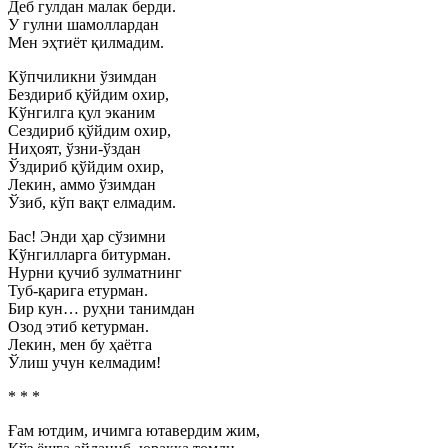
Деб гулдан малак берди.
У гулни шамоллардан
Мен эҳтиёт қилмадим.
Кўпчиликни ўзимдан
Бездириб қўйдим охир,
Кўнгилга қул эканим
Сездириб қўйдим охир,
Ниҳоят, ўзни-ўздан
Ўздириб қўйдим охир,
Лекин, аммо ўзимдан
Ўзиб, кўп вақт елмадим.
Бас! Энди ҳар сўзимни
Кўнгилларга битурман.
Нурни қучиб зулматнинг
Туб-қарига етурман.
Бир кун… руҳни танимдан
Озод этиб кетурман.
Лекин, мен бу ҳаётга
Ўлиш учун келмадим!
* * *
Ғам ютдим, ичимга ютавердим жим,