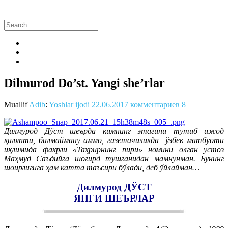
Dilmurod Do’st. Yangi she’rlar
Muallif
Adib
:
Yoshlar ijodi
22.06.2017
комментариев 8
Дилмурод Дўст шеърда кимнинг этагини тутиб ижод
қиляпти, билмайману аммо, газетачиликда ўзбек матбуоти
иқлимида фахрли «Таҳрирнинг пири» номини олган устоз
Маҳмуд Саъдийга шогирд тушганидан мамнунман. Бунинг
шоирлигига ҳам катта таъсири бўлади, деб ўйлайман…
Дилмурод ДЎСТ
ЯНГИ ШЕЪРЛАР