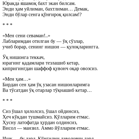
Юракда яшамоқ бахт экан билсам.
Энди ҳам уйлиман, бахтлиман… Демак,
Энди бўлар сенга қўнғироқ қилсам!?
* * *
«Мен сени севаман!..»
Лабларимдан отилган бу — ўқ сўзлар,
учиб борар, сенинг нишон — қулоқларингга.
Ўқ нишонга теккач,
юрагинг қадамлари тезлашиб кетар,
кипригингдан шаффоф қувонч оқар овозсиз.
«Мен ҳам…»
Бирдан сен ҳам ўқ узасан нишонларимга
Ва тўсатдан ўқ отарлар тўқнашиб кетар…
* * *
Сиз ўшал ҳилолсиз, ўшал ойдинсиз,
Ҳеч кўкдан тушмайсиз. Қўлларим етмас.
Ҳусну латофатда ҳурдан олдинсиз,
Висол — манзил. Аммо йўлларим етмас.
Ишқ — бу дард. Кўнгилни даволовчи дард.