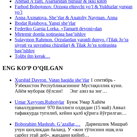
Ahmad A’zam. Asarlaridan fiqralar & Ikki kitob
Farhod Bobojonov. Orzuga eltuvchi yo‘l & Yulduzlar yurgan
yo`l
Anna Axmatova. She’rlar & Anatoliy Nayman. Anna
Ibodat Rajabova. Yangi she’rlar
Federiko Garsia Lorka. «Tamarit devoni»dan
Mirtemir domla xotirasiga bag’ishlov
Sulaymon Rahmon. Orzulardan yaratdi dunyo. (Tilak Jo’ra
siyrati va suvratiga chizgilar) & Tilak Jo’ra xotirasiga
bag’ishlov
Tolibi ilm kerak…
ENG KO’P O’QILGAN
Xurshid Davron. Vatan haqida she’rlar
1 сентябрь -
Ўзбекистон Республикасининг Мустақиллик куни.
Айём муборак бўлсин! Энг азиз ва энг…
Umar Xayyom.Ruboiylar
Буюк Умар Хайём
таваллудининг 970 йиллиги олдидан (15 май) Аввал
тафаккурда туғилиб, кейин қалб қўрига йўғрилган…
Boborahim Mashrab. G’azallar,…
Дарвешлик Машраб
учун шоҳликдан баланд. У «жон тўтисини ишқ ила
сарбоз этай деб», жандани кийиб…