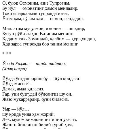
О, буюк Осмоним, азиз Тупроғим,
Бу йўл — омонатинг ҳамон мендадир.
Токи яшарканман тупроқда изим,
Ўзим ҳам, сўзим ҳам — осмон, сендадир.
Миллатим мусулмон, имоним — ишқдир,
Бутун рўйи жаҳон Ватаним менинг.
Қаддим тик- Зоминдай, қалбим — ҳур қушдир,
Ҳар зарра тупроқда бор таним менинг.
* * *
Ўнгда Раҳмон — чапда шайтон.
(Халқ нақли)
Йўлда ўнгдан юриш бу — йўл қоидаси!
Йўлдамисиз?..
Демак, амал қиласиз.
Гар, уни бузгудай бўлсангиз шу он,
Жазо муқаррардир, буни биласиз.
Умр — йўл…
шу қоида унда ҳам жорий,
Лек, мудом виждоннинг ипин узасиз.
Жазо тайинлигин билиб туриб ҳам,