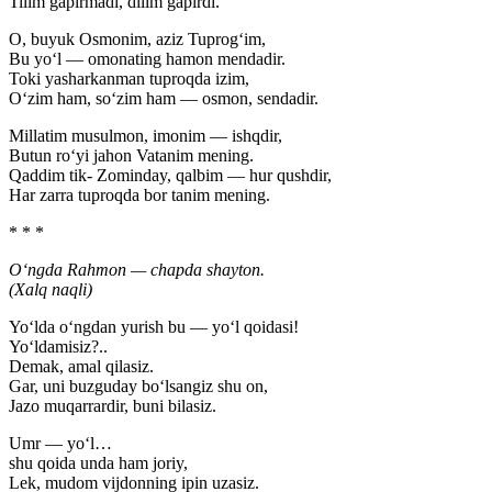
Tilim gapirmadi, dilim gapirdi.
O, buyuk Osmonim, aziz Tuprog‘im,
Bu yo‘l — omonating hamon mendadir.
Toki yasharkanman tuproqda izim,
O‘zim ham, so‘zim ham — osmon, sendadir.
Millatim musulmon, imonim — ishqdir,
Butun ro‘yi jahon Vatanim mening.
Qaddim tik- Zominday, qalbim — hur qushdir,
Har zarra tuproqda bor tanim mening.
* * *
O‘ngda Rahmon — chapda shayton.
(Xalq naqli)
Yo‘lda o‘ngdan yurish bu — yo‘l qoidasi!
Yo‘ldamisiz?..
Demak, amal qilasiz.
Gar, uni buzguday bo‘lsangiz shu on,
Jazo muqarrardir, buni bilasiz.
Umr — yo‘l…
shu qoida unda ham joriy,
Lek, mudom vijdonning ipin uzasiz.