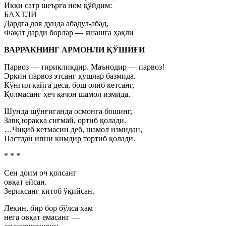
Икки сатр шеърга ном қўйдим:
БАХТЛИ
Дардга доя дунда абадул-абад,
Фақат дарди борлар — яшашга ҳақли
ВАРРАКНИНГ АРМОНЛИ ҚЎШИҒИ
Парвоз — тирикликдир. Маънодир — парвоз!
Эркин парвоз этсанг қушлар базмида.
Кўнгил қайга деса, бош олиб кетсанг,
Қолмасанг ҳеч қачон шамол измида.
Шунда шўнғиганда осмонга бошинг,
Завқ юракка сиғмай, ортиб қолади.
…Чиқиб кетмасин деб, шамол измидан,
Пастдан ипни кимдир тортиб қолади.
* * *
Сен доим оч қолсанг
овқат ейсан.
Зериксанг китоб ўқийсан.
Лекин, бир бор бўлса ҳам
нега овқат емасанг —