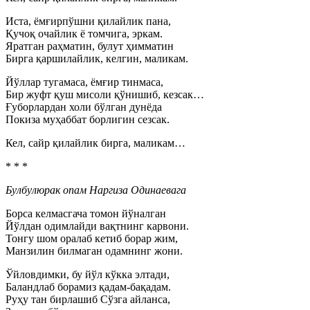
Иста, ёмғирпўшни қилайлик пана,
Қучоқ очайлик ё томчига, эркам.
Яратган раҳматин, булут ҳимматин
Бирга қаршилайлик, келгин, маликам.
Йўллар тугамаса, ёмғир тинмаса,
Бир жуфт қуш мисоли қўнишиб, кезсак…
Ғуборлардан холи бўлган дунёда
Покиза муҳаббат борлигин сезсак.
Кел, сайр қилайлик бирга, маликам…
* * *
Булбулюрак опам Наргиза Одинаевага
Борса келмасгача томон йўналган
Йўлдан одимлайди вақтнинг карвони.
Тонгу шом оралаб кетиб борар жим,
Манзилин билмаган одамнинг жони.
Ўйловдимки, бу йўл кўкка элтади,
Баландлаб борамиз қадам-бақадам.
Руҳу тан бирлашиб Сўзга айланса,