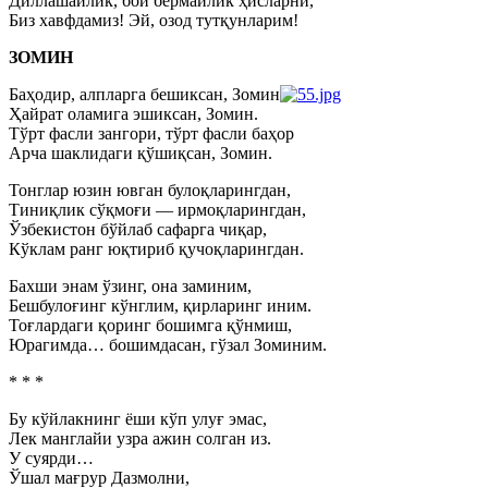
Диллашайлик, бой бермайлик ҳисларни,
Биз хавфдамиз! Эй, озод тутқунларим!
ЗОМИН
Баҳодир, алпларга бешиксан, Зомин
Ҳайрат оламига эшиксан, Зомин.
Тўрт фасли зангори, тўрт фасли баҳор
Арча шаклидаги қўшиқсан, Зомин.
Тонглар юзин ювган булоқларингдан,
Тиниқлик сўқмоғи — ирмоқларингдан,
Ўзбекистон бўйлаб сафарга чиқар,
Кўклам ранг юқтириб қучоқларингдан.
Бахши энам ўзинг, она заминим,
Бешбулоғинг кўнглим, қирларинг иним.
Тоғлардаги қоринг бошимга қўнмиш,
Юрагимда… бошимдасан, гўзал Зоминим.
* * *
Бу кўйлакнинг ёши кўп улуғ эмас,
Лек манглайи узра ажин солган из.
У суярди…
Ўшал мағрур Дазмолни,