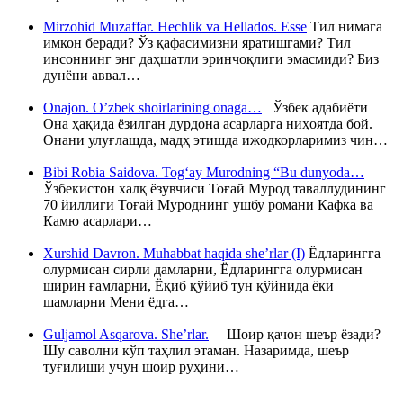
Mirzohid Muzaffar. Hechlik va Hellados. Esse
Тил нимага
имкон беради? Ўз қафасимизни яратишгами? Тил
инсоннинг энг даҳшатли эринчоқлиги эмасмиди? Биз
дунёни аввал…
Onajon. O’zbek shoirlarining onaga…
Ўзбек адабиёти
Она ҳақида ёзилган дурдона асарларга ниҳоятда бой.
Онани улуғлашда, мадҳ этишда ижодкорларимиз чин…
Bibi Robia Saidova. Tog‘ay Murodning “Bu dunyoda…
Ўзбекистон халқ ёзувчиси Тоғай Мурод таваллудининг
70 йиллиги Тоғай Муроднинг ушбу романи Кафка ва
Камю асарлари…
Xurshid Davron. Muhabbat haqida she’rlar (I)
Ёдларингга
олурмисан сирли дамларни, Ёдларингга олурмисан
ширин ғамларни, Ёқиб қўйиб тун қўйнида ёки
шамларни Мени ёдга…
Guljamol Asqarova. She’rlar.
Шоир қачон шеър ёзади?
Шу саволни кўп таҳлил этаман. Назаримда, шеър
туғилиши учун шоир руҳини…