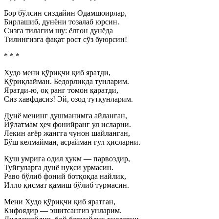
Бор бўлсин сиздайин Одамшоирлар,
Бирлашиб, дунёни тозалаб юрсин.
Сизга тилагим шу: ёлғон дунёда
Тилингизга фақат рост сўз буюрсин!
* * *
Худо мени қўриқчи қиб яратди,
Қўриқлайман. Бедорликда тунларим.
Яратди-ю, оқ ранг томон қаратди,
Сиз хавфдасиз! Эй, озод тутқунларим.
Дунё менинг душманимга айланган,
Йўлатмам ҳеч фонийранг ул исларни.
Лекин ағёр жангга чунон шайланган,
Бўш келмайман, асрайман гул ҳисларни.
Қуш умрига одил ҳукм — парвоздир,
Туйғуларга дунё нуқси урмасин.
Раво бўлиб фоний ботқоқда найлик,
Илло қисмат қамиш бўлиб турмасин.
Мени Худо қўриқчи қиб яратган,
Кифоядир — эшитсангиз унларим.