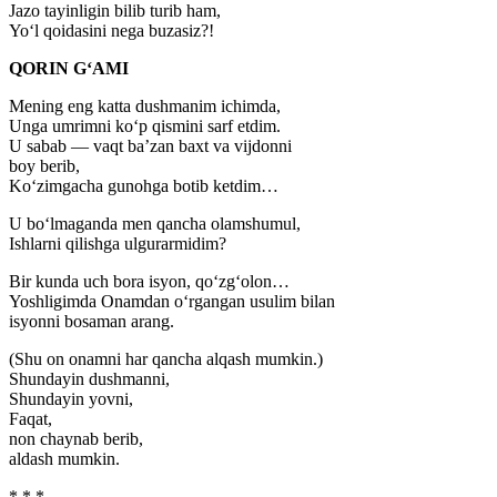
Jazo tayinligin bilib turib ham,
Yo‘l qoidasini nega buzasiz?!
QORIN G‘AMI
Mening eng katta dushmanim ichimda,
Unga umrimni ko‘p qismini sarf etdim.
U sabab — vaqt ba’zan baxt va vijdonni
boy berib,
Ko‘zimgacha gunohga botib ketdim…
U bo‘lmaganda men qancha olamshumul,
Ishlarni qilishga ulgurarmidim?
Bir kunda uch bora isyon, qo‘zg‘olon…
Yoshligimda Onamdan o‘rgangan usulim bilan
isyonni bosaman arang.
(Shu on onamni har qancha alqash mumkin.)
Shundayin dushmanni,
Shundayin yovni,
Faqat,
non chaynab berib,
aldash mumkin.
* * *