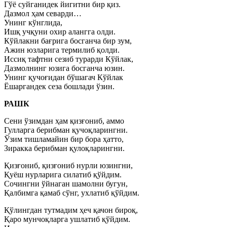
Гўё суйганидек йигитни бир қиз.
Дазмол ҳам севарди…
Унинг кўнглида,
Ишқ учқуни охир алангга олди.
Кўйлакни бағрига босганча бир зум,
Ажин юзларига термилиб қолди.
Иссиқ тафтни сезиб турарди Кўйлак,
Дазмолнинг юзига босганча юзин.
Унинг қучоғидан бўшагач Кўйлак
Ёшаргандек сеза бошлади ўзин.
РАШК
Сени ўзимдан ҳам қизғониб, аммо
Гулларга берибман қучоқларингни.
Ўзим тишламайин бир бора ҳатто,
Зиракка берибман қулоқларингни.
Қизғониб, қизғониб нурли юзингни,
Қуёш нурларига силатиб қўйдим.
Сочингни ўйнаган шамолни бугун,
Қалбимга қамаб сўнг, ухлатиб қўйдим.
Қўлингдан тутмадим ҳеч қачон бироқ,
Қаро мунчоқларга ушлатиб қўйдим.