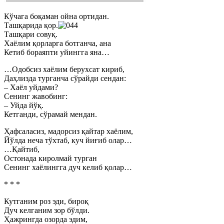
Кўчага боқаман ойна ортидан.
Ташқарида қор.
Ташқари совуқ.
Хаёлим қорларга ботганча, ана
Кетиб бораяпти уйингга яна…
…Одобсиз хаёлим берухсат кириб,
Даҳлизда турганча сўрайди сендан:
– Хаёл уйдами?
Сенинг жавобинг:
– Уйда йўқ.
Кетганди, сўрамай мендан.
Ҳафсаласиз, мадорсиз қайтар хаёлим,
Йўлда неча тўхтаб, куч йиғиб олар…
…Қайтиб,
Остонада киролмай турган
Сенинг хаёлингга дуч келиб қолар…
* * *
Кутганим роз эди, бироқ
Дуч келганим зор бўлди.
Ҳажрингда озорда эдим,