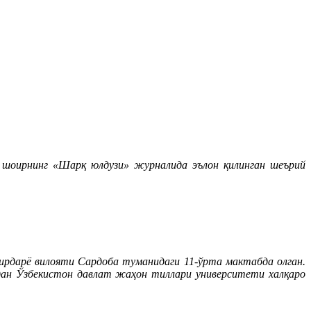
 шоирнинг «Шарқ юлдузи» журналида эълон қилинган шеърий
рдарё вилояти Сардоба туманидаги 11-ўрта мактабда олган.
лдан Ўзбекистон давлат жаҳон тиллари университети халқаро