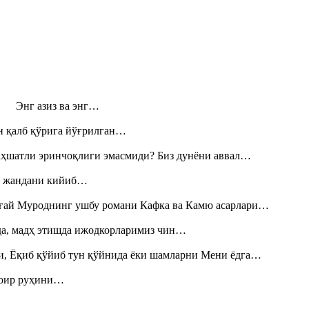
н! Энг азиз ва энг…
н қалб қўрига йўғрилган…
аҳшатли эринчоқлиги эмасмиди? Биз дунёни аввал…
», жандани кийиб…
Тоғай Муроднинг ушбу романи Кафка ва Камю асарлари…
шда, мадҳ этишда ижодкорларимиз чин…
и, Ёқиб қўйиб тун қўйнида ёки шамларни Мени ёдга…
шоир руҳини…