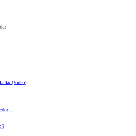
alar
atlar (Video)
 bedor…
o`l