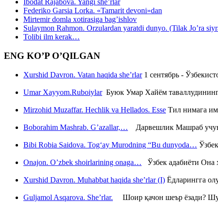
Ibodat Rajabova. Yangi she’rlar
Federiko Garsia Lorka. «Tamarit devoni»dan
Mirtemir domla xotirasiga bag’ishlov
Sulaymon Rahmon. Orzulardan yaratdi dunyo. (Tilak Jo’ra siyrati
Tolibi ilm kerak…
ENG KO’P O’QILGAN
Xurshid Davron. Vatan haqida she’rlar
1 сентябрь - Ўзбекис
Umar Xayyom.Ruboiylar
Буюк Умар Хайём таваллудининг 
Mirzohid Muzaffar. Hechlik va Hellados. Esse
Тил нимага им
Boborahim Mashrab. G’azallar,…
Дарвешлик Машраб учун ш
Bibi Robia Saidova. Tog‘ay Murodning “Bu dunyoda…
Ўзбек
Onajon. O’zbek shoirlarining onaga…
Ўзбек адабиёти Она ҳ
Xurshid Davron. Muhabbat haqida she’rlar (I)
Ёдларингга ол
Guljamol Asqarova. She’rlar.
Шоир қачон шеър ёзади? Шу с