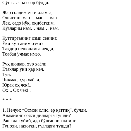
Сўнг… яна озор бўлди.
Жар солдим етти оламга,
Ошиғинг ман… ман… ман.
Лек, садо йўқ, оқибатким,
Кўзларим нам… нам… нам.
Куттирганинг озми сенинг,
Ёки кутганим озми?
Тақдир пешонамга чекди,
Тоабад ўчмас имзо.
Руҳ шошар, ҳур хаёли
Етаклар уни ҳар кеч.
Тун.
Чиқмас, ҳур хаёли,
Юрак оҳ чек!..
Оҳ!.. Оҳ чек!..
* * *
1. Нечун: “Осмон олис, ер қаттиқ”, бўлди,
Аламнинг сояси дилларга тушди?
Рашкда куйиб, адо бўлган юракнинг
Гуноҳи, наҳотки, гулларга тушди?