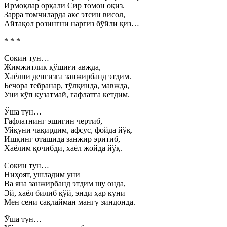
Ирмоқлар орқали Сир томон оқиз.
Зарра томчиларда акс этсин висол,
Айтақол розингни наргиз бўйли қиз…
* * *
Сокин тун…
Жимжитлик қўшиғи авжда,
Хаёлни денгизга занжирбанд этдим.
Бечора тебранар, тўлқинда, мавжда,
Уни кўп кузатмай, ғафлатга кетдим.
Ўша тун…
Ғафлатнинг эшигин чертиб,
Уйқуни чақирдим, афсус, фойда йўқ.
Ишқинг оташида занжир эритиб,
Хаёлим қочибди, хаёл жойда йўқ.
Сокин тун…
Ниҳоят, ушладим уни
Ва яна занжирбанд этдим шу онда,
Эй, хаёл билиб қўй, энди ҳар куни
Мен сени сақлайман мангу зиндонда.
Ўша тун…