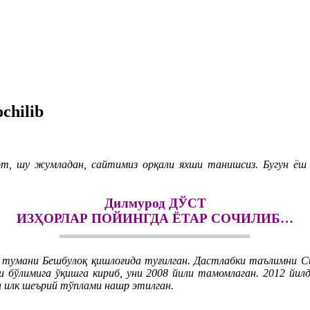
ochilib
т, шу жумладан, сайтимиз орқали яхши танишсиз. Бугун ёш
Дилмурод ДЎСТ
ИЗҲОРЛАР ПОЙИНГДА ЁТАР СОЧИЛИБ…
тумани Бешбулоқ қишлоғида туғилган. Дастлабки таълимни Си
ри бўлимига ўқишга кириб, уни 2008 йили тамомлаган. 2012 йи
илк шеърий тўплами нашр этилган.