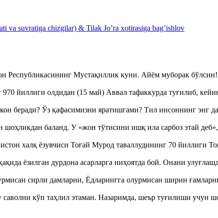
 va suvratiga chizgilar) & Tilak Jo’ra xotirasiga bag’ishlov
тон Республикасининг Мустақиллик куни. Айём муборак бўлси
970 йиллиги олдидан (15 май) Аввал тафаккурда туғилиб, кейи
кон беради? Ўз қафасимизни яратишгами? Тил инсоннинг энг д
оҳликдан баланд. У «жон тўтисини ишқ ила сарбоз этай деб
истон халқ ёзувчиси Тоғай Мурод таваллудининг 70 йиллиги 
ақида ёзилган дурдона асарларга ниҳоятда бой. Онани улуғла
урмисан сирли дамларни, Ёдларингга олурмисан ширин ғамларн
аволни кўп таҳлил этаман. Назаримда, шеър туғилиши учун 