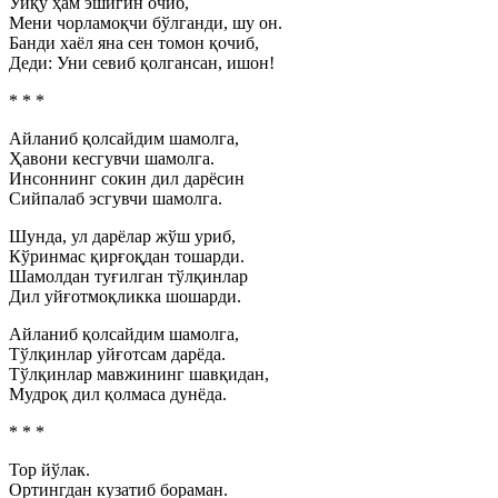
Уйқу ҳам эшигин очиб,
Мени чорламоқчи бўлганди, шу он.
Банди хаёл яна сен томон қочиб,
Деди: Уни севиб қолгансан, ишон!
* * *
Айланиб қолсайдим шамолга,
Ҳавони кесгувчи шамолга.
Инсоннинг сокин дил дарёсин
Сийпалаб эсгувчи шамолга.
Шунда, ул дарёлар жўш уриб,
Кўринмас қирғоқдан тошарди.
Шамолдан туғилган тўлқинлар
Дил уйғотмоқликка шошарди.
Айланиб қолсайдим шамолга,
Тўлқинлар уйғотсам дарёда.
Тўлқинлар мавжининг шавқидан,
Мудроқ дил қолмаса дунёда.
* * *
Тор йўлак.
Ортингдан кузатиб бораман.