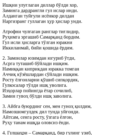
Ишқни улуғлаган диллар бўлди хор,
Заминга дардрангли гул ислар инди.
Алданган туйғули исёнкор дилдан
Наргизранг гуллаган ҳур ҳислар унди.
Атрофни чулғаган ранглар тиғлидир,
Руҳимга эргашиб Самарқанд бордим.
Гул исли ҳисларга тўлган юракни
Иккиланмай, бийи қошида ёрдим.
2. Замонлар юзимдан югуриб ўтди,
Асрга туташиб бўйлади ишқим.
Намиққан киприкдан юракка томган
Аччиқ кўзёшлардан сўйлади ишқим.
Росту ёлғонларни қўшиб сипқордик,
Гулкосалар тўлди ишқ уволига.
Изҳорлар пойингда ётар сочилиб,
Замин гувоҳ бўлди ишқ заволига.
3. Айбга буюрдинг сен, мен гуноҳ қилдим,
Намозшомгулдек дил тунда уйғонди.
Айтсам, сенга росту, ўзгага ёлғон,
Руҳу танам ишқда оловсиз ёнди.
4. Гулшаҳри – Самарқанд, бир гулинг узиб,