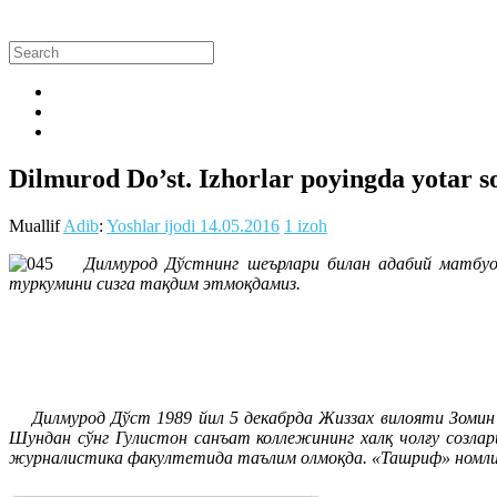
Dilmurod Do’st. Izhorlar poyingda yotar s
Muallif
Adib
:
Yoshlar ijodi
14.05.2016
1 izoh
Дилмурод Дўстнинг шеърлари билан адабий матбуо
туркумини сизга тақдим этмоқдамиз.
Дилмурод Дўст 1989 йил 5 декабрда Жиззах вилояти Зомин 
Шундан сўнг Гулистон cанъат коллежининг халқ чолғу созла
журналистика факултетида таълим олмоқда. «Ташриф» номли 