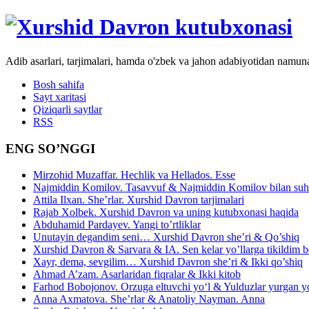
Adib asarlari, tarjimalari, hamda o'zbek va jahon adabiyotidan namun
Bosh sahifa
Sayt xaritasi
Qiziqarli saytlar
RSS
ENG SO’NGGI
Mirzohid Muzaffar. Hechlik va Hellados. Esse
Najmiddin Komilov. Tasavvuf & Najmiddin Komilov bilan suhb
Attila Ilxan. She’rlar. Xurshid Davron tarjimalari
Rajab Xolbek. Xurshid Davron va uning kutubxonasi haqida
Abduhamid Pardayev. Yangi to’rtliklar
Unutayin degandim seni… Xurshid Davron she’ri & Qo’shiq
Xurshid Davron & Sarvara & IA. Sen kelar yo’llarga tikildim
Xayr, dema, sevgilim… Xurshid Davron she’ri & Ikki qo’shiq
Ahmad A’zam. Asarlaridan fiqralar & Ikki kitob
Farhod Bobojonov. Orzuga eltuvchi yo‘l & Yulduzlar yurgan y
Anna Axmatova. She’rlar & Anatoliy Nayman. Anna