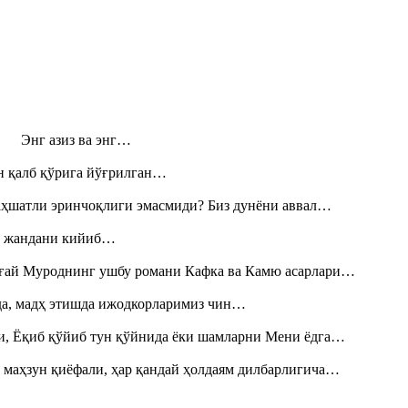
н! Энг азиз ва энг…
н қалб қўрига йўғрилган…
аҳшатли эринчоқлиги эмасмиди? Биз дунёни аввал…
», жандани кийиб…
Тоғай Муроднинг ушбу романи Кафка ва Камю асарлари…
шда, мадҳ этишда ижодкорларимиз чин…
и, Ёқиб қўйиб тун қўйнида ёки шамларни Мени ёдга…
 маҳзун қиёфали, ҳар қандай ҳолдаям дилбарлигича…