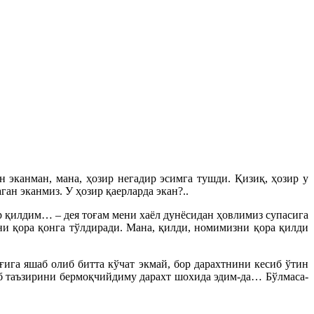
 эканман, мана, ҳозир негадир эсимга тушди. Қизиқ, ҳозир у
ан эканмиз. У ҳозир қаерларда экан?..
ор қилдим… – дея тоғам мени хаёл дунёсидан ҳовлимиз супасига
ни қора қонга тўлдиради. Мана, қилди, номимизни қора қилди
ига яшаб олиб битта кўчат экмай, бор дарахтнини кесиб ўтин
лаб таъзирини бермоқчийдиму дарахт шохида эдим-да… Бўлмаса-