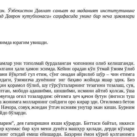
ган. Ўзбекистон Давлат саньат ва маданият институтининг
 Даврон кутубхонаси» саҳифасида унинг бир неча ҳикоялари
анимда юрагим увишди.
дамлар уни тополмай бурдаланган чопонини олиб келишганди.
лгани ҳали ҳамон эсимда. Кейин орадан кўп ўтмай ўзиям ўлиб
ани йўқотиб гул етим, сўнг онадан айрилиб шўр – чин етимга
идаги, ўзимизча дунёнинг энг баҳаво жойида яшар эдик. Биз
ин қорамол бўлиб, шу гўрсўхталарнинг тезагини тозалаш, сув,
атган, мободо адашибми, шошибми, исмини айтиб қолсак, ўша
вуғида оғил тозалардим: оёғимга ҳеч қачон бутун (янгиси туш
да жонимга молларнинг сийдиги оро кирар эди. Оғилимиз бетон
 Начора, совуқ жондан ўтгач исниям унутар экан киши. Бурним
йдо бўларди.
ларим”, дея гапиришни яхши кўрарди. Биттаси байтал, иккиси
ир кунмас бир кун мени дунёга машҳур қилади, дерди кўзлари
арнинг отидай емиш ейишарди. Баҳорни ёмон кўриб қолганимга