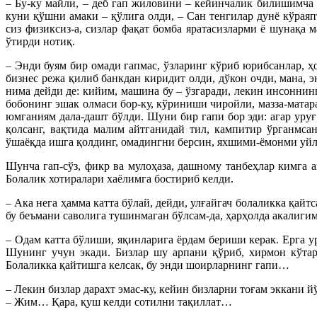
– Бу-ку майли, – деб гап жиловини – кейинчалик билишимча 
куни қўшни амаки – қўлига олди, – Сан тенгилар дунё кўраяп
сиз физиксиз-а, сизлар фақат бомба яратасизларми ё шунақа 
ўтирди нотиқ.
– Энди буям бир омади гапмас, ўзларинг кўриб юрибсанлар, ҳ
бизнес режа қилиб банкдан киридит олди, дўкон очди, мана, 
нима дейди де: кийим, машина бу – ўзгаради, лекин инсонни
бобонинг эшак олмаси бор-ку, кўриниши чиройли, мазза-матара
юмганиям дала-дашт бўлди. Шуни бир гапи бор эди: агар уруғ
қолсанг, вақтида малим айтганидай тил, кампитир ўрганмса
ўшаёқда ишга қолдинг, омадингни берсин, яхшими-ёмонми уйланд
Шунча гап-сўз, фикр ва мулоҳаза, дашному танбеҳлар кимга
Болалик хотиралари хаёлимга бостириб келди.
– Ака нега ҳамма катта бўлай, дейди, улғайгач болаликка қай
бу беъмани саволига тушинмаган бўлсам-да, ҳарҳолда акалиги
– Одам катта бўлиши, яқинларига ёрдам бериши керак. Ерга ур
Шунинг учун экади. Бизлар шу арпани қўриб, хирмон кўтар
Болаликка қайтишга келсак, бу энди шоирларнинг гапи…
– Лекин бизлар дарахт эмас-ку, кейин бизларни тоғам эккани 
– Жим… Қара, қуш келди сотилни тақиллат…