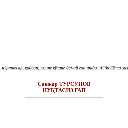
ўрткесар, қайсар, юзинг кўзинг демай гапиради. Айби бўлса ме
Санжар ТУРСУНОВ
НУҚТАСИЗ ГАП