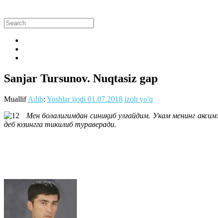
Sanjar Tursunov. Nuqtasiz gap
Muallif
Adib
:
Yoshlar ijodi
01.07.2018
izoh yo'q
Мен болалигимдан синиқиб улғайдим. Укам менинг аксим: ч
деб юзингга тикилиб тураверади.