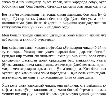
сабаб ҳам шу йилқилар бўлса керак, қиш ҳарҳолда совуқ бўл
бобоники эди) беш баробар баландда келсаям соат энди олти я
Боғча қўрғонимизнинг тепасида улкан яланглик бор эди. Бу б
юрди. Рўзғор катта, ўзидан беш нонхўр бўлса биз укам ик
шипшиганми, ўша йили баҳорнинг биринчи кунидақ: ялангли
кетгунимча яъни ўн икки йил давом этди…
Мен болалигимдан синиқиб улғайдим. Укам менинг аксим: чўр
деб юзингга тикилиб тураверади.
Бир сафар янгамиз, ҳовлига офтобда кўрпаларни чиқариб ёйинг
тўсган эди… Ўшанда янга укамни арқон билан дарахтга боғлаб 
кўзидан бир томчи ёш чиқмаган, ахир ўн бир ёшли бола буна
қайсарлиги дастидан доим орқасидан беш панжанинг, калта
бўлмагандида нима қилар эдик: очимиздан ўлиб кетмасмидик. Б
маҳал мен кирларни ҳаммасини ўзим ювардим. Қиз бола ноз
бўлсин деб хамирниям ўзим қорардим… Қиз бола ёшлигидан 
истамасдим, шунинг учун ҳовлиниям ўзим супирардим.
Ўша кеча укам алаҳсираб чиқди, она дейдими, ота дейдими, 
хафамасман, тўғри қилдинг, агар мани боғлаб бермаганингда
мениям шу иш учун китоб байрамидан мосуво қилиб қишлоққа 