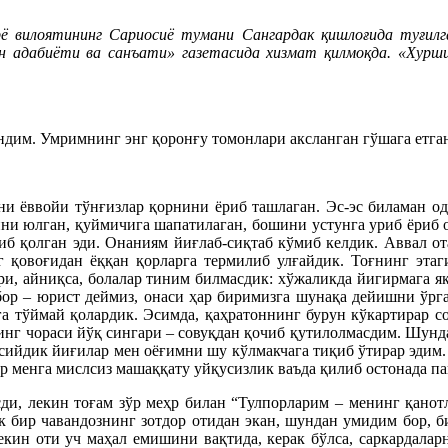
рё вилоятининг Сариосиё тумани Сангардак қишлоғида туғил
 адабиёти ва санъати» газетасида хизмат қилмоқда. «Хуршид
ндим. Умримнинг энг қоронғу томонлари аксланган гўшага етг
ни ёввойи тўнғизлар қорнини ёриб ташлаган. Эс-эс биламан о
ни юлган, қуймичига шапатилаган, бошини устунга уриб ёриб о
иб қолган эди. Онаниям йиғлаб-сиқтаб кўмиб келдик. Аввал от
 қовоғидан ёққан қорларга термилиб улғайдик. Тоғнинг этаг
ри, айниқса, болалар тиним билмасдик: хўжаликда йигирмага яқ
бор – юрист деймиз, онаси ҳар биримизга шунақа дейишни ўрг
га тўймай қолардик. Эсимда, қаҳратоннинг бурун кўкартирар со
лнинг чораси йўқ сингари – совуқдан қочиб қутилолмасдим. Шун
 сийдик йиғилар мен оёғимни шу кўлмакчага тиқиб ўтирар эдим.
р менга мислсиз машаққату уйқусизлик ваъда қилиб остонада па
асди, лекин тоғам зўр меҳр билан “Тулпорларим – менинг қанот
 бир чавандознинг зотдор отидан экан, шундан умидим бор, б
лекин оти уч маҳал емишини вақтида, керак бўлса, саркардал