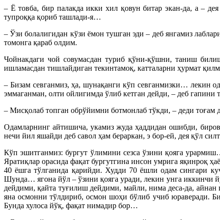
– Ё товба, бир палакда икки хил қовун битар экан-да, а – 
тупроққа қориб ташлади-я…
– Ўзи болалигидан кўзи ёмон тушган эди – деб янгамиз лабла
томонга қараб олдим.
Чойнакдаги чой совумасдан туриб қўни-қўшни, таниш билиш
ишламасдан тишлайдиган текинтамоқ, катталарни ҳурмат қилма
– Бизам севганмиз, ҳа, шунақанги кўп севганмизки… лекин од
эммаганман, олти ойлигимда ўлиб кетган дейди, – деб гапини
– Мисқолаб топган обрўйимни ботмонлаб тўкди, – деди тоғам 
Одамларнинг айтишича, укамиз жуда ҳаддидан ошибди, биров 
нечи йил яшайди деб савол ҳам бераркан, э бор-ей, дея қўл си
Кўп эшитганмиз: бургут ўлимини сезса ўзини қояга урармиш…
Яратиқлар орасида фақат бургутгина инсон умрига яқинроқ ҳа
40 ёшга тўлганида қарийди. Худди 70 ёшли одам сингари ку
Шунда… ягона йўл – ўзини қояга уради, лекин унга иккинчи й
дейдими, қайта туғилиш дейдими, майли, нима деса-да, айнан 
яна осмонни тўлдириб, осмон шоҳи бўлиб учиб юраверади. Би
Бунда хулоса йўқ, фақат нимадир бор…