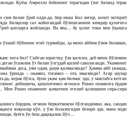
ўзилади. Қуёш Амрилло бобонинг терагидан (энг баланд терак
и сим билан ўраб олди-да, бир икки йил зиғир, нохот эктириб
ёқда йилқилар сал койигандай бўлишганини кимдир қулоғига
Ўриб қопларга жойланди. Ва яна… бу ҳолат токи мен ўқишга
а ўхшаб бўйнини эгиб турмайди, ҳа мени айбим ўзим биламан,
укам: нега биз? Сийган юристку, ўзи қилсин, деб мени йўлимни
а деган ўсимлик ўт билан ўлгудай қилиб савалаганди. Укамнинг
лмайман деса, уям одам, раҳм қилмасмиди? Ҳамма айб укамда,
 она ўрнида – онамиз, тоғамиз – ота эмасмиди? Агар шулар
да, керак бўлса, буни укам ҳам билмас эди, у мактабга кетган
изнинг дейишича, қишлоғимиз ягонаси Раъно опамизга ёрдам
ш… Мен Раъно опамнинг қоматини эгилиб қолишини сира-сира
қошига бордим, оғзини беркитмоқчи бўлгандимки, ака, сандан
анги воқеалар кўп, у ўзи болалигидан безори эди, мана энди
ринди, буёғи ўн беш дақиқалик йўл…