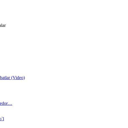
alar
atlar (Video)
 bedor…
o`l