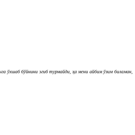
нга ўхшаб бўйнини эгиб турмайди, ҳа мени айбим ўзим биламан,