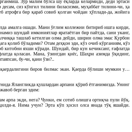
рганмиш. Зўр малим бўлса шу ёқларда келармиди, деди эртаси
 десам, сиз кўнгил тилини биласизми, муҳаббат тилини-чи, ҳа
еб атрофга бир қараб совиб қолган чойдан ҳўплади-да, жойига
йилда амалга ошади. Мани ўғлим коллежни битириб ишга кирди,
намиз шундай имкониятлар яратаётган бир пайтда, сани уканг,
алчиққа ташлаб кетилган олма дейди, ширин олма эмас Қурбон
ага қолиб бўладими? Отам деҳқон эди, кўз очиб кўрганиям, кўз
об китобни яхши кўради. Шундай, бир кун кечиксанг, ғафлатда
латда қоласан. Мана, ўзингдан қиёс, Шаҳри азимда ўқидинг,
аяпсан, бу-чи, қани ўзи?..
а қаердалигини биров билмас экан. Қаерда бўлиши мумкин у…
 кунида Ялангликда қушлардан арпани қўриб ётганимизда. Унинг
жавоб берган эдим:
ам арпа экди, нега? Чунки, ем сотиб олишга ортиқча пули йўқ.
илди-я. Нима учун? Эрта кўп ҳосил олса янада тўқ яшайди.