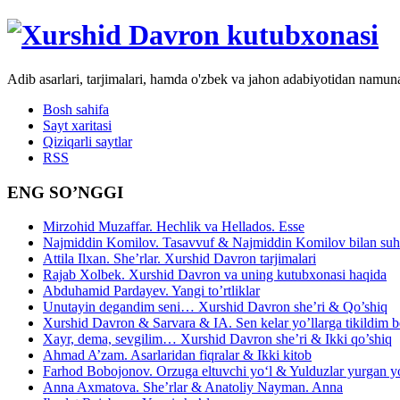
Adib asarlari, tarjimalari, hamda o'zbek va jahon adabiyotidan namun
Bosh sahifa
Sayt xaritasi
Qiziqarli saytlar
RSS
ENG SO’NGGI
Mirzohid Muzaffar. Hechlik va Hellados. Esse
Najmiddin Komilov. Tasavvuf & Najmiddin Komilov bilan suhb
Attila Ilxan. She’rlar. Xurshid Davron tarjimalari
Rajab Xolbek. Xurshid Davron va uning kutubxonasi haqida
Abduhamid Pardayev. Yangi to’rtliklar
Unutayin degandim seni… Xurshid Davron she’ri & Qo’shiq
Xurshid Davron & Sarvara & IA. Sen kelar yo’llarga tikildim
Xayr, dema, sevgilim… Xurshid Davron she’ri & Ikki qo’shiq
Ahmad A’zam. Asarlaridan fiqralar & Ikki kitob
Farhod Bobojonov. Orzuga eltuvchi yo‘l & Yulduzlar yurgan y
Anna Axmatova. She’rlar & Anatoliy Nayman. Anna