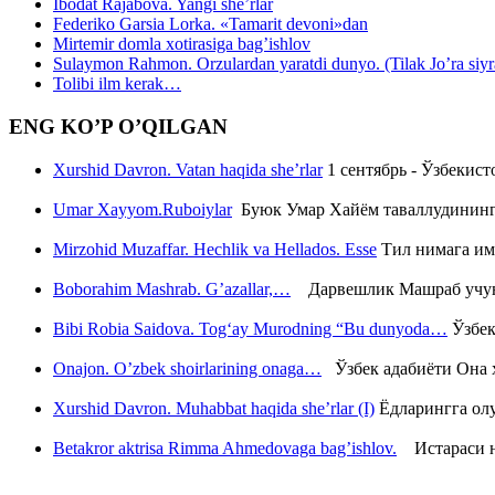
Ibodat Rajabova. Yangi she’rlar
Federiko Garsia Lorka. «Tamarit devoni»dan
Mirtemir domla xotirasiga bag’ishlov
Sulaymon Rahmon. Orzulardan yaratdi dunyo. (Tilak Jo’ra siyrati
Tolibi ilm kerak…
ENG KO’P O’QILGAN
Xurshid Davron. Vatan haqida she’rlar
1 сентябрь - Ўзбекис
Umar Xayyom.Ruboiylar
Буюк Умар Хайём таваллудининг 
Mirzohid Muzaffar. Hechlik va Hellados. Esse
Тил нимага им
Boborahim Mashrab. G’azallar,…
Дарвешлик Машраб учун ш
Bibi Robia Saidova. Tog‘ay Murodning “Bu dunyoda…
Ўзбек
Onajon. O’zbek shoirlarining onaga…
Ўзбек адабиёти Она ҳ
Xurshid Davron. Muhabbat haqida she’rlar (I)
Ёдларингга ол
Betakror aktrisa Rimma Ahmedovaga bag’ishlov.
Истараси ни