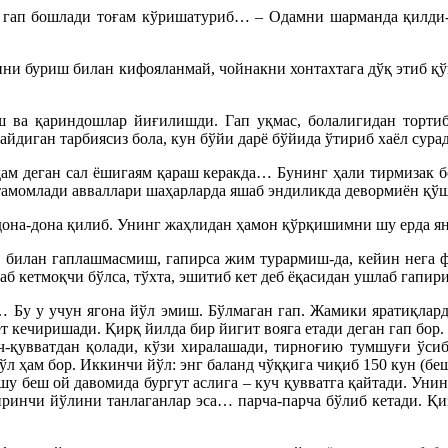
дея гап бошлади тоғам кўришатуриб… – Одамни шарманда қилди-
рини буриш билан кифояланмай, чойнакни хонтахтага дўқ этиб қў
 ва қариндошлар йиғилишди. Гап уқмас, болалигидан тортиб 
йдиган тарбиясиз бола, кун бўйи дарё бўйида ўтириб хаёл сура
ам деган сал ёшигаям қараш керакда… Бунинг ҳали тирмизак бо
 тамомлади авваллари шаҳарларда яшаб эндиликда девормиён қўш
дона-дона қилиб. Унинг жаҳлидан ҳамон қўрқишимни шу ерда ян
билан гаплашмасмиш, гапирса жим турармиш-да, кейин нега фи
лтаб кетмоқчи бўлса, тўхта, эшитиб кет деб ёқасидан ушлаб гапи
 Бу у учун ягона йўл эмиш. Бўлмаган гап. Жамики яратиқлард
ёт кечиришади. Қирқ йилда бир йигит вояга етади деган гап бо
ч-қувватдан қолади, кўзи хиралашади, тирноғию тумшуғи ўсиб
ўл ҳам бор. Иккинчи йўл: энг баланд чўққига чиқиб 150 кун (б
шу беш ой давомида бургут аслига – куч қувватга қайтади. Унинг
ринчи йўлини танлаганлар эса… парча-парча бўлиб кетади. Қиз