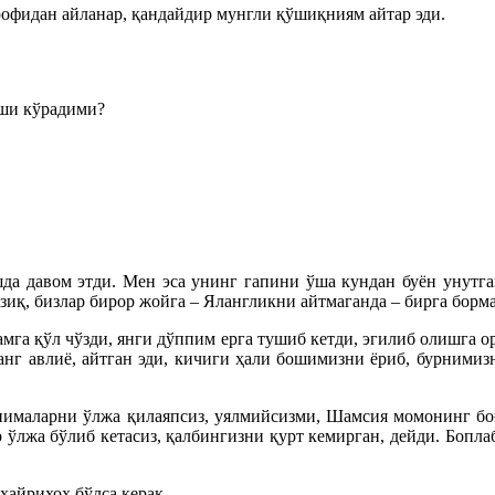
трофидан айланар, қандайдир мунгли қўшиқниям айтар эди.
хши кўрадими?
да давом этди. Мен эса унинг гапини ўша кундан буён унутган
иқ, бизлар бирор жойга – Ялангликни айтмаганда – бирга бормаг
амга қўл чўзди, янги дўппим ерга тушиб кетди, эгилиб олишга 
анг авлиё, айтган эди, кичиги ҳали бошимизни ёриб, бурнимиз
 нималарни ўлжа қилаяпсиз, уялмийсизми, Шамсия момонинг боғ
дир ўлжа бўлиб кетасиз, қалбингизни қурт кемирган, дейди. Боп
 хайрихох бўлса керак…