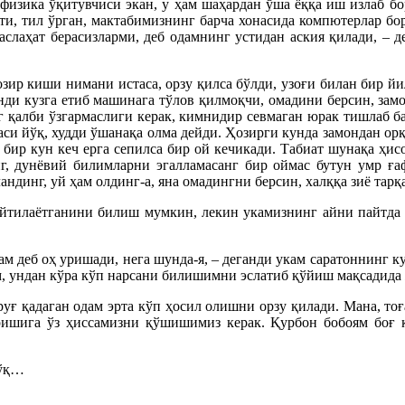
физика ўқитувчиси экан, у ҳам шаҳардан ўша ёққа иш излаб бо
ти, тил ўрган, мактабимизнинг барча хонасида компютерлар бор
маслаҳат берасизларми, деб одамнинг устидан аския қилади, – д
озир киши нимани истаса, орзу қилса бўлди, узоғи билан бир 
энди кузга етиб машинага тўлов қилмоқчи, омадини берсин, замо
нг қалби ўзгармаслиги керак, кимнидир севмаган юрак тишлаб б
си йўқ, худди ўшанақа олма дейди. Ҳозирги кунда замондан орқ
 бир кун кеч ерга сепилса бир ой кечикади. Табиат шунақа ҳис
нг, дунёвий билимларни эгалламасанг бир оймас бутун умр ғаф
инг, уй ҳам олдинг-а, яна омадингни берсин, халққа зиё тарқат
 айтилаётганини билиш мумкин, лекин укамизнинг айни пайтд
тсам деб оҳ уришади, нега шунда-я, – деганди укам саратоннинг
м, ундан кўра кўп нарсани билишимни эслатиб қўйиш мақсадида 
уғ қадаган одам эрта кўп ҳосил олишни орзу қилади. Мана, тоғ
ишига ўз ҳиссамизни қўшишимиз керак. Қурбон бобоям боғ қ
йўқ…