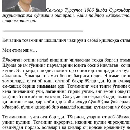
Санжар Турсунов 1986 йилда Сурхонда
журналистика бўлимини битирган. Айни пайтда «Ўзбекистон
тақдим этилган.
Кечагина тоғамнинг шошилинч чақируви сабаб қишлоққа отла
Мен етим эдим…
Йўқолган отини излаб қишнинг чилласида тоққа борган отам
Шунда онам тўннинг парчаларини юзига босиб йиғлаган, сочи
кетди. Эси кирди-чиқди, пойинтор-сойинтор гапирадиган бўл
айландик. Ўшанда тоғамиз бизни бағрига олди. Янгамизнинг
томонларда олти ой қиш, олти ой баҳор бўлар эди. Қиш кунла
ем-хашак бериш зиммамда эди. Тоғамнинг мен тенги ўғлиям 
кеча пиёланинг учи, лаганнинг гирди учган, энг ёмони овқат
эди) поябзал кийган эмасман. Совуқ аввал оёқдан ўтади, ажа
қилинган эсада, ҳар жойи ҳар жойи чуқур бўлиб ўша ўша ерда
кўкариб, қўлим қизариб бир амаллаб қишдан қутилардиму баҳо
Тоғамизнинг учта оти бор эди. Тўғриси, уларни от деб бўлм
унинг қулини. Тоғанинг иқрорича, иккинчи қулин чироқчилик
севинчдан порлаб. Болалари ва бизлар оч қолсак қолайлигу 