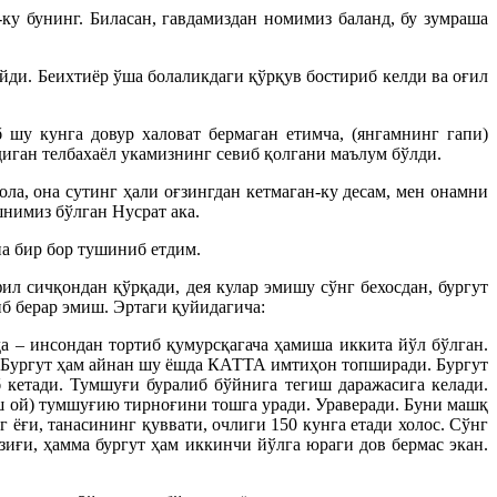
ку бунинг. Биласан, гавдамиздан номимиз баланд, бу зумраша
йди. Беихтиёр ўша болаликдаги қўрқув бостириб келди ва оғил
шу кунга довур халоват бермаган етимча, (янгамнинг гапи)
диган телбахаёл укамизнинг севиб қолгани маълум бўлди.
ла, она сутинг ҳали оғзингдан кетмаган-ку десам, мен онамни
нимиз бўлган Нусрат ака.
а бир бор тушиниб етдим.
л сичқондан қўрқади, дея кулар эмишу сўнг бехосдан, бургут
риб берар эмиш. Эртаги қуйидагича:
а – инсондан тортиб қумурсқагача ҳамиша иккита йўл бўлган.
р. Бургут ҳам айнан шу ёшда КАТТА имтиҳон топширади. Бургут
 кетади. Тумшуғи буралиб бўйнига тегиш даражасига келади.
еш ой) тумшуғию тирноғини тошга уради. Ураверади. Буни машқ
 ёғи, танасининг қуввати, очлиги 150 кунга етади холос. Сўнг
иғи, ҳамма бургут ҳам иккинчи йўлга юраги дов бермас экан.