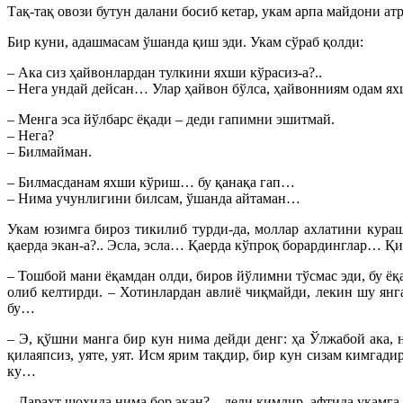
Тақ-тақ овози бутун далани босиб кетар, укам арпа майдони а
Бир куни, адашмасам ўшанда қиш эди. Укам сўраб қолди:
– Ака сиз ҳайвонлардан тулкини яхши кўрасиз-а?..
– Нега ундай дейсан… Улар ҳайвон бўлса, ҳайвонниям одам я
– Менга эса йўлбарс ёқади – деди гапимни эшитмай.
– Нега?
– Билмайман.
– Билмасданам яхши кўриш… бу қанақа гап…
– Нима учунлигини билсам, ўшанда айтаман…
Укам юзимга бироз тикилиб турди-да, моллар ахлатини кураш
қаерда экан-а?.. Эсла, эсла… Қаерда кўпроқ борардинглар… Қиз
– Тошбой мани ёқамдан олди, биров йўлимни тўсмас эди, бу ёқ
олиб келтирди. – Хотинлардан авлиё чиқмайди, лекин шу янг
бу…
– Э, қўшни манга бир кун нима дейди денг: ҳа Ўлжабой ака,
қилаяпсиз, уяте, уят. Исм ярим тақдир, бир кун сизам кимга
ку…
– Дарахт шохида нима бор экан? – деди кимдир, афтида укамга