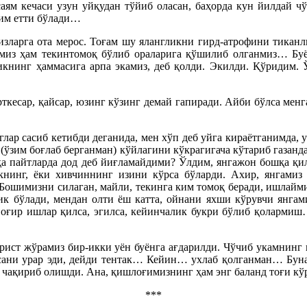
саям кечаси узун уйқудан тўйиб оласан, баҳорда кун йилдай ч
рим етти бўлади…
изларга ота мерос. Тоғам шу ялангликни гирд-атрофини тиканл
кимиз ҳам текинтомоқ бўлиб ораларига қўшилиб олганмиз… Бу
книнг ҳаммасига арпа экамиз, деб қолди. Экилди. Қўридим. 
ткесар, қайсар, юзинг кўзинг демай гапиради. Айби бўлса менг
лар сасиб кетибди деганида, мен хўп деб уйга кираётганимда, 
(ўзим боғлаб берганман) кўйлагини кўкрагигача кўтариб газанд
қа пайтларда дод деб йиғламайдими? Ўлдим, янгажон бошқа қи
книнг, ёки хивчиннинг изини кўрса бўларди. Ахир, янгамиз
ошимизни силаган, майли, текинга ким томоқ беради, ишлаймиз-
ик бўлади, мендан олти ёш катта, ойнани яхши кўрувчи янгам
оғир ишлар қилса, эгилса, кейинчалик букри бўлиб қоларми
юрист жўрамиз бир-икки уён буёнга ағдарилди. Чўчиб укамнинг 
 сани урар эди, дейди тентак… Кейин… ухлаб қолганман… Бунақ
чақириб олишди. Ана, қишлоғимизнинг ҳам энг баланд тоғи кў
***