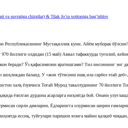
 va suvratiga chizgilar) & Tilak Jo’ra xotirasiga bag’ishlov
тон Республикасининг Мустақиллик куни. Айём муборак бўлси
970 йиллиги олдидан (15 май) Аввал тафаккурда туғилиб, кейи
кон беради? Ўз қафасимизни яратишгами? Тил инсоннинг энг д
оҳликдан баланд. У «жон тўтисини ишқ ила сарбоз этай деб
истон халқ ёзувчиси Тоғай Мурод таваллудининг 70 йиллиги 
ақида ёзилган дурдона асарларга ниҳоятда бой. Онани улуғла
урмисан сирли дамларни, Ёдларингга олурмисан ширин ғамларн
ҳоятда иссиқ, туйғулари паришон юзига майин қалқиб чиққан,