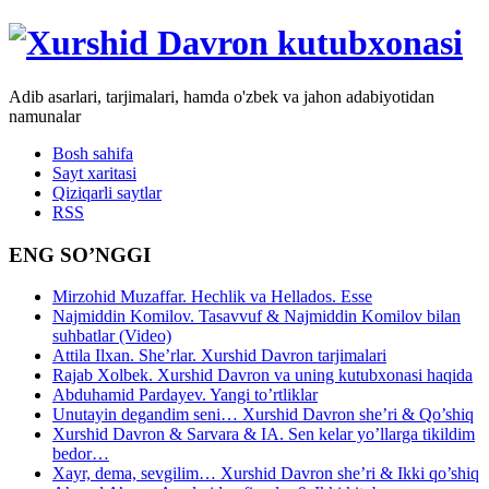
Adib asarlari, tarjimalari, hamda o'zbek va jahon adabiyotidan
namunalar
Bosh sahifa
Sayt xaritasi
Qiziqarli saytlar
RSS
ENG SO’NGGI
Mirzohid Muzaffar. Hechlik va Hellados. Esse
Najmiddin Komilov. Tasavvuf & Najmiddin Komilov bilan
suhbatlar (Video)
Attila Ilxan. She’rlar. Xurshid Davron tarjimalari
Rajab Xolbek. Xurshid Davron va uning kutubxonasi haqida
Abduhamid Pardayev. Yangi to’rtliklar
Unutayin degandim seni… Xurshid Davron she’ri & Qo’shiq
Xurshid Davron & Sarvara & IA. Sen kelar yo’llarga tikildim
bedor…
Xayr, dema, sevgilim… Xurshid Davron she’ri & Ikki qo’shiq