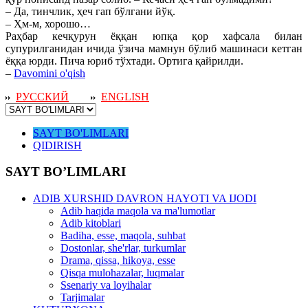
– Да, тинчлик, ҳеч гап бўлгани йўқ.
– Ҳм-м, хорошо…
Раҳбар кечқурун ёққан юпқа қор хафсала билан
супурилганидан ичида ўзича мамнун бўлиб машинаси кетган
ёққа юрди. Пича юриб тўхтади. Ортига қайрилди.
–
Davomini o'qish
РУССКИЙ
ENGLISH
SAYT BO'LIMLARI
QIDIRISH
SAYT BO’LIMLARI
ADIB XURSHID DAVRON HAYOTI VA IJODI
Adib haqida maqola va ma'lumotlar
Adib kitoblari
Badiha, esse, maqola, suhbat
Dostonlar, she'rlar, turkumlar
Drama, qissa, hikoya, esse
Qisqa mulohazalar, luqmalar
Ssenariy va loyihalar
Tarjimalar