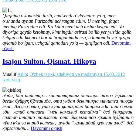
Qirqning ostonasida turib, endi-endi oʻylayman: yoʻq, men
oʻshanda aynan Parizodni uchratgan edim. U mening, faqat
mening Parizodim edi. Koʻkdan meni deb tushib kelgan edi. Va
diyoriga qaytib ketolmay, kimningdir asirasi boʻlib yer yuzida qolib
ketgan edi. Ikkinchi bor uchratganimda esa, u tamomila yer qiziga
aylanib boʻlgan, uchgali qanotlari yoʻq — qirqilgan edi.
Davomini
o'qish
Isajon Sulton. Qismat. Hikoya
Muallif
Adib
:
O'zbek tarixi, adabiyoti va madaniyati
15.03.2012
izoh yo'q
Энди, бир пайтлар… катталарнинг оталари намоз ўқимасин
деган буйруқ бўлганида, ота ундан бекитиқча мачитга чиққан
экан. Аксига олиб, ўша куни қанақадир байрам эди, ичиб олган
эди, келиб отасига “мен қамалиб кетайми” деб ўшқирган,
силтаб-итариб ташлаган, ота йиқилганида қамиш бўйранинг
чўпи кўзига кириб кетган, шунда “қамишдай қуригин илоё” деб
қарғаганди…
Davomini o'qish