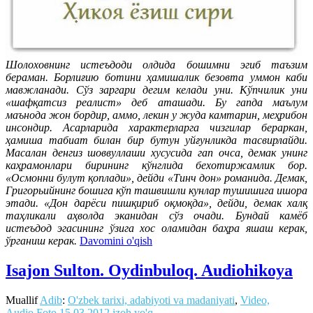
Шолоховнинг истеъдоди олдида бошимни эгиб таъзим
бераман. Борлиғию ботини ҳамишалик безовта уммон каби
мавжланади. Сўз заргари дегим келади уни. Кўпчилик уни
«шафқатсиз реалист» деб аташади. Бу гапда маълум
маънода жон бордир, аммо, лекин у жуда камтарин, меҳрибон
инсондир. Асарларида характерларга чизгилар бераркан,
ҳамиша табиат билан бир бутун уйғунликда тасвирлайди.
Масалан денгиз шоввуллаши хусусида гап очса, демак унинг
каҳрамонлари бирининг кўнглида бехотиржамлик бор.
«Осмонни булут қоплади», дейди «Тинч дон» романида. Демак,
Григорьийнинг бошига кўп ташвишли кунлар тушишига ишора
этади. «Дон дарёси пишқириб оқмоқда», дейди, демак халқ
таҳликали аҳволда эканидан сўз очади. Бундай камёб
истеъдод эгасининг ўзига хос оламидан баҳра яшаш керак,
ўрганиш керак.
Davomini o'qish
Isajon Sulton. Oydinbuloq. Audiohikoya
Muallif
Adib
:
O'zbek tarixi, adabiyoti va madaniyati
,
Video,
Audio,Foto
15.03.2012
izoh yo'q