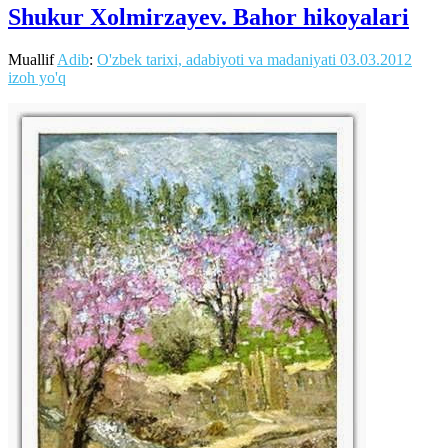
Shukur Xolmirzayev. Bahor hikoyalari
Muallif
Adib
:
O'zbek tarixi, adabiyoti va madaniyati
03.03.2012
izoh yo'q