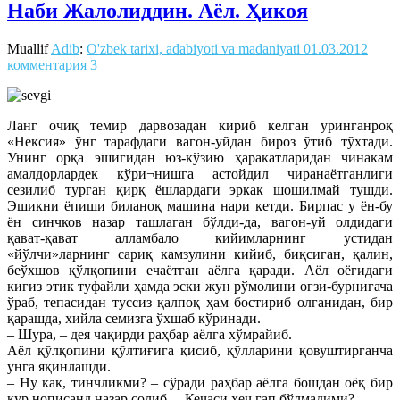
Наби Жалолиддин. Аёл. Ҳикоя
Muallif
Adib
:
O'zbek tarixi, adabiyoti va madaniyati
01.03.2012
комментария 3
Ланг очиқ темир дарвозадан кириб келган уринганроқ
«Нексия» ўнг тарафдаги вагон-уйдан бироз ўтиб тўхтади.
Унинг орқа эшигидан юз-кўзию ҳаракатларидан чинакам
амалдорлардек кўри¬нишга астойдил чиранаётганлиги
сезилиб турган қирқ ёшлардаги эркак шошилмай тушди.
Эшикни ёпиши биланоқ машина нари кетди. Бирпас у ён-бу
ён синчков назар ташлаган бўлди-да, вагон-уй олдидаги
қават-қават алламбало кийимларнинг устидан
«йўлчи»ларнинг сариқ камзулини кийиб, биқсиган, қалин,
беўхшов қўлқопини ечаётган аёлга қаради. Аёл оёғидаги
кигиз этик туфайли ҳамда эски жун рўмолини оғзи-бурнигача
ўраб, тепасидан туссиз қалпоқ ҳам бостириб олганидан, бир
қарашда, хийла семизга ўхшаб кўринади.
– Шура, – дея чақирди раҳбар аёлга хўмрайиб.
Аёл қўлқопини қўлтиғига қисиб, қўлларини қовуштирганча
унга яқинлашди.
– Ну как, тинчликми? – сўради раҳбар аёлга бошдан оёқ бир
қур нописанд назар солиб. – Кечаси ҳеч гап бўлмадими?