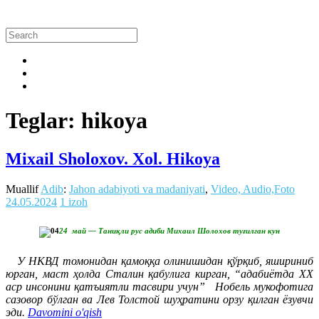
Teglar: hikoya
Mixail Sholoxov. Xol. Hikoya
Muallif
Adib
:
Jahon adabiyoti va madaniyati
,
Video, Audio,Foto
24.05.2024
1 izoh
24 май — Таниқли рус адиби Михаил Шолохов туғилган кун
У НКВД томонидан қамоққа олинишидан қўрқиб, яшириниб
юрган, маст ҳолда Сталин қабулига кирган, “адабиётда ХХ
аср инсонини қатъиятли тасвири учун” Нобель мукофотига
сазовор бўлган ва Лев Толстой шуҳратини орзу қилган ёзувчи
эди.
Davomini o'qish