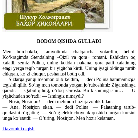
BODOM QISHDA GULLADI
Men burchakda, karavotimda chalqancha yotardim, behol.
Koʻkragimda Stendalning «Qizil va qora» romani. Eshikdan oq
xalatli, semiz Polina, uning ketidan pakana, qora patli xalatining
etagi yerga tegib turgan bir yigitcha kirdi. Uning iyagi oldinga turtib
chiqqan, koʻzi chuqur, peshanasi botiq edi.
— Sizlarga yangi mehmon olib keldim, — dedi Polina hammamizga
tegishli qilib. Soʻng men tomonda yotgan joʻraboshimiz Ziganshinga
qaradi: — Qabul qiling, oʻrtoq starosta. Bu kishining ismi… — U
yigitchadan soʻradi: — Ismingiz nimaydi?
— Nosir, Nosirjon! — dedi mehmon hozirjavoblik bilan.
— Ana, Nosirjon ekan, — dedi Polina. — Palataning tartib-
qoidasini oʻrgating. — Soʻng elektr choynak qoshida turgan kursini
unga koʻrsatdi: — O’tiring, Nosirjon. Men hozir kelaman.
Davomini o'qish