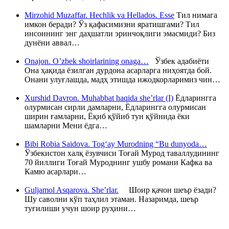
Mirzohid Muzaffar. Hechlik va Hellados. Esse
Тил нимага
имкон беради? Ўз қафасимизни яратишгами? Тил
инсоннинг энг даҳшатли эринчоқлиги эмасмиди? Биз
дунёни аввал…
Onajon. O’zbek shoirlarining onaga…
Ўзбек адабиёти
Она ҳақида ёзилган дурдона асарларга ниҳоятда бой.
Онани улуғлашда, мадҳ этишда ижодкорларимиз чин…
Xurshid Davron. Muhabbat haqida she’rlar (I)
Ёдларингга
олурмисан сирли дамларни, Ёдларингга олурмисан
ширин ғамларни, Ёқиб қўйиб тун қўйнида ёки
шамларни Мени ёдга…
Bibi Robia Saidova. Tog‘ay Murodning “Bu dunyoda…
Ўзбекистон халқ ёзувчиси Тоғай Мурод таваллудининг
70 йиллиги Тоғай Муроднинг ушбу романи Кафка ва
Камю асарлари…
Guljamol Asqarova. She’rlar.
Шоир қачон шеър ёзади?
Шу саволни кўп таҳлил этаман. Назаримда, шеър
туғилиши учун шоир руҳини…