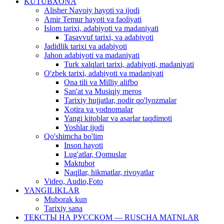
KUTUBXONA
Alisher Navoiy hayoti va ijodi
Amir Temur hayoti va faoliyati
Islom tarixi, adabiyoti va madaniyati
Tasavvuf tarixi, va adabiyoti
Jadidlik tarixi va adabiyoti
Jahon adabiyoti va madaniyati
Turk xalqlari tarixi, adabiyoti, madaniyati
O'zbek tarixi, adabiyoti va madaniyati
Ona tili va Milliy alifbo
San'at va Musiqiy meros
Tarixiy hujjatlar, nodir qo'lyozmalar
Xotira va yodnomalar
Yangi kitoblar va asarlar taqdimoti
Yoshlar ijodi
Qo'shimcha bo'lim
Inson hayoti
Lug'atlar, Qomuslar
Maktubot
Naqllar, hikmatlar, rivoyatlar
Video, Audio,Foto
YANGILIKLAR
Muborak kun
Tarixiy sana
ТЕКСТЫ НА РУССКОМ — RUSCHA MATNLAR