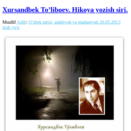
Xursandbek To’liboev. Hikoya yozish siri.
Muallif
Adib
:
O'zbek tarixi, adabiyoti va madaniyati
26.05.2013
izoh yo'q