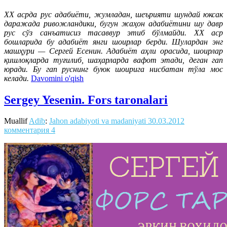
ХХ асрда рус адабиёти, жумладан, шеърияти шундай юксак
даражада ривожландики, бугун жаҳон адабиётини шу давр
рус сўз санъатисиз тасаввур этиб бўлмайди. ХХ аср
бошларида бу адабиёт янги шоирлар берди. Шулардан энг
машҳури — Сергей Есенин. Адабиёт аҳли орасида, шоирлар
қишлоқларда туғилиб, шаҳарларда вафот этади, деган гап
юради. Бу гап руснинг буюк шоирига нисбатан тўла мос
келади.
Davomini o'qish
Sergey Yesenin. Fors taronalari
Muallif
Adib
:
Jahon adabiyoti va madaniyati
30.03.2012
комментария 4