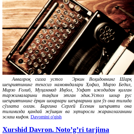
Аввалроқ сизга устоз Эркин Воҳидовнинг Шарқ
шеъриятининг тенгсиз намояндалари Ҳофиз, Мирзо Бедил,
Мирзо Ғолиб, Муҳаммад Иқбол, Улфат ижодидан қилган
таржималарини тақдим этган эдик.Устоз шоир рус
шеъриятининг ёрқин шоирлари шеърларини ҳам ўз она тилида
сўзлата олган. Биргина Сергей Есенин шеърияти она
тилимизда қандай жўшқин ва эҳтиросли жаранглаганини
эслаш кифоя.
Davomini o'qish
Xurshid Davron. Noto’g’ri tarjima