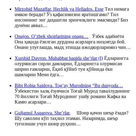
Mirzohid Muzaffar. Hechlik va Hellados. Esse
Тил нимага
имкон беради? Ўз қафасимизни яратишгами? Тил
инсоннинг энг даҳшатли эринчоқлиги эмасмиди? Биз
дунёни аввал…
Onajon. O’zbek shoirlarining onaga…
Ўзбек адабиёти
Она ҳақида ёзилган дурдона асарларга ниҳоятда бой.
Онани улуғлашда, мадҳ этишда ижодкорларимиз чин…
Xurshid Davron. Muhabbat haqida she’rlar (I)
Ёдларингга
олурмисан сирли дамларни, Ёдларингга олурмисан
ширин ғамларни, Ёқиб қўйиб тун қўйнида ёки
шамларни Мени ёдга…
Bibi Robia Saidova. Tog‘ay Murodning “Bu dunyoda…
Ўзбекистон халқ ёзувчиси Тоғай Мурод таваллудининг
70 йиллиги Тоғай Муроднинг ушбу романи Кафка ва
Камю асарлари…
Guljamol Asqarova. She’rlar.
Шоир қачон шеър ёзади?
Шу саволни кўп таҳлил этаман. Назаримда, шеър
туғилиши учун шоир руҳини…