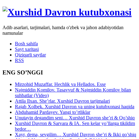
Adib asarlari, tarjimalari, hamda o'zbek va jahon adabiyotidan
namunalar
Bosh sahifa
Sayt xaritasi
Qiziqarli saytlar
RSS
ENG SO’NGGI
Mirzohid Muzaffar. Hechlik va Hellados. Esse
Najmiddin Komilov. Tasavvuf & Najmiddin Komilov bilan
suhbatlar (Video)
Attila Ilxan. She’rlar. Xurshid Davron tarjimalari
Rajab Xolbek. Xurshid Davron va uning kutubxonasi haqida
Abduhamid Pardayev. Yangi to’rtliklar
Unutayin degandim seni… Xurshid Davron she’ri & Qo’shiq
Xurshid Davron & Sarvara & IA. Sen kelar yo’llarga tikildim
bedor…
Xayr, dema, sevgilim… Xurshid Davron she’ri & Ikki qo’shiq