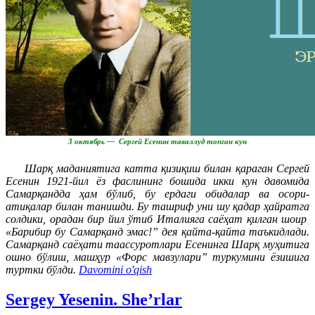
3 октябрь — Сергей Есенин таваллуд топган кун
Шарқ маданиятига катта қизиқиш билан қараган Сергей
Есенин 1921-йил ёз фаслининг бошида икки кун давомида
Самарқандда ҳам бўлиб, бу ердаги обидалар ва осори-
атиқалар билан танишди. Бу ташриф уни шу қадар ҳайратга
солдики, орадан бир йил ўтиб Италияга саёҳат қилган шоир
«Барибир бу Самарқанд эмас!” дея қайта-қайта таъкидлади.
Самарқанд саёҳати таассуротлари Есенинга Шарқ муҳитига
ошно бўлиш, машҳур «Форс мавзулари” туркумини ёзишига
туртки бўлди.
Davomini o'qish
Sergey Yesenin. She’rlar