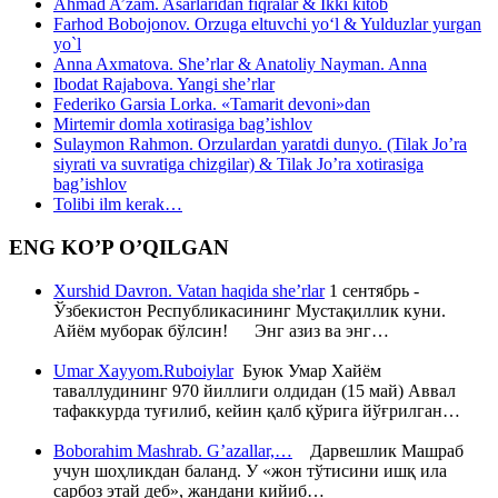
Ahmad A’zam. Asarlaridan fiqralar & Ikki kitob
Farhod Bobojonov. Orzuga eltuvchi yo‘l & Yulduzlar yurgan
yo`l
Anna Axmatova. She’rlar & Anatoliy Nayman. Anna
Ibodat Rajabova. Yangi she’rlar
Federiko Garsia Lorka. «Tamarit devoni»dan
Mirtemir domla xotirasiga bag’ishlov
Sulaymon Rahmon. Orzulardan yaratdi dunyo. (Tilak Jo’ra
siyrati va suvratiga chizgilar) & Tilak Jo’ra xotirasiga
bag’ishlov
Tolibi ilm kerak…
ENG KO’P O’QILGAN
Xurshid Davron. Vatan haqida she’rlar
1 сентябрь -
Ўзбекистон Республикасининг Мустақиллик куни.
Айём муборак бўлсин! Энг азиз ва энг…
Umar Xayyom.Ruboiylar
Буюк Умар Хайём
таваллудининг 970 йиллиги олдидан (15 май) Аввал
тафаккурда туғилиб, кейин қалб қўрига йўғрилган…
Boborahim Mashrab. G’azallar,…
Дарвешлик Машраб
учун шоҳликдан баланд. У «жон тўтисини ишқ ила
сарбоз этай деб», жандани кийиб…