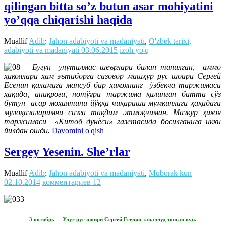
qilingan bitta so’z butun asar mohiyatini
yo’qqa chiqarishi haqida
Muallif
Adib
:
Jahon adabiyoti va madaniyati
,
O'zbek tarixi,
adabiyoti va madaniyati
03.06.2015
izoh yo'q
Бугун унутилмас шеърлари билан танилган, аммо
ҳикоялари ҳам эътиборга сазовор машҳур рус шоири Сергей
Есенин қаламига мансуб бир ҳикоянинг ўзбекча таржимаси
ҳақида, аниқроғи, нотўғри таржима қилинган битта сўз
бутун асар моҳиятини йўққа чиқариши мумкинлиги ҳақидаги
мулоҳазаларимни сизга тақдим этмоқчиман. Мазкур ҳикоя
таржимаси «Китоб дунёси» газетасида босилганига икки
йилдан ошди.
Davomini o'qish
Sergey Yesenin. She’rlar
Muallif
Adib
:
Jahon adabiyoti va madaniyati
,
Muborak kun
02.10.2014
комментариев 12
3 октябрь — Улуғ рус шоири Сергей Есенин таваллуд топган кун.