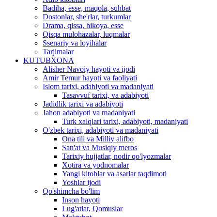
Badiha, esse, maqola, suhbat
Dostonlar, she'rlar, turkumlar
Drama, qissa, hikoya, esse
Qisqa mulohazalar, luqmalar
Ssenariy va loyihalar
Tarjimalar
KUTUBXONA
Alisher Navoiy hayoti va ijodi
Amir Temur hayoti va faoliyati
Islom tarixi, adabiyoti va madaniyati
Tasavvuf tarixi, va adabiyoti
Jadidlik tarixi va adabiyoti
Jahon adabiyoti va madaniyati
Turk xalqlari tarixi, adabiyoti, madaniyati
O'zbek tarixi, adabiyoti va madaniyati
Ona tili va Milliy alifbo
San'at va Musiqiy meros
Tarixiy hujjatlar, nodir qo'lyozmalar
Xotira va yodnomalar
Yangi kitoblar va asarlar taqdimoti
Yoshlar ijodi
Qo'shimcha bo'lim
Inson hayoti
Lug'atlar, Qomuslar