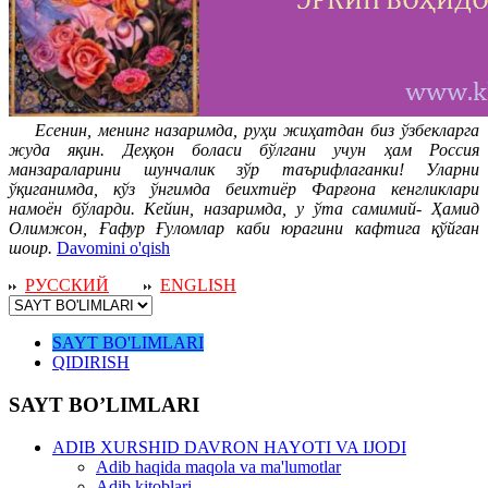
Есенин, менинг назаримда, руҳи жиҳатдан биз ўзбекларга
жуда яқин. Деҳқон боласи бўлгани учун ҳам Россия
манзараларини шунчалик зўр таърифлаганки! Уларни
ўқиганимда, кўз ўнгимда беихтиёр Фарғона кенгликлари
намоён бўларди. Кейин, назаримда, у ўта самимий- Ҳамид
Олимжон, Ғафур Ғуломлар каби юрагини кафтига қўйган
шоир.
Davomini o'qish
РУССКИЙ
ENGLISH
SAYT BO'LIMLARI
QIDIRISH
SAYT BO’LIMLARI
ADIB XURSHID DAVRON HAYOTI VA IJODI
Adib haqida maqola va ma'lumotlar
Adib kitoblari