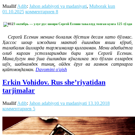
Muallif
Adib
:
Jahon adabiyoti va madaniyati
,
Muborak kun
01.10.2025
комментариев 8
3 октябрь — улуғ рус шоири Сергей Есенин таваллуд топган кунга 125 тўлди
Сергей Есенин менинг болалик дўстим десам хато бўлмас.
Ҳассос шоир ижодини мактаб ёшимдан яхши кўриб,
талабалик йилларда таржималар қилганман. Мени адабиётга
олиб кирган устозларимдан бири ҳам Сергей Есенин.
Мана,бугун яна ўша ёшликдан кўнглимга жо бўлган еллардек
шўх, шабнамдек тиниқ, ойдек ёруғ ва ғамнок сатрларга
қайтмоқдаман.
Davomini o'qish
Erkin Vohidov. Rus she’riyatidan
tarjimalar
Muallif
Adib
:
Jahon adabiyoti va madaniyati
13.10.2018
комментариев 5