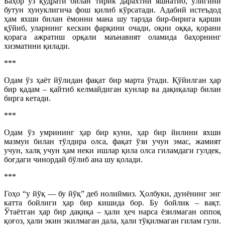
Баҳор ўз қудрати билан тирик дарахтни яшнатиб, ўлигини
бутун хунуклигича фош қилиб кўрсатади. Адабий истеъдод
ҳам яхши билан ёмонни мана шу тарзда бир-бирига қарши
қўйиб, уларнинг кескин фарқини очади, оқни оққа, қорани
қорага ажратиш орқали маънавият оламида баҳорнинг
хизматини қилади.
***
Одам ўз ҳаёт йўлидан фақат бир марта ўтади. Қўйилган ҳар
бир қадам – қайтиб келмайдиган кунлар ва дақиқалар билан
бирга кетади.
***
Одам ўз умрининг ҳар бир куни, ҳар бир йилини яхши
мазмун билан тўлдира олса, фақат ўзи учун эмас, жамият
учун, халқ учун ҳам неки ишлар қила олса гиламдаги гулдек,
боғдаги чинордай бўлиб ана шу қолади.
***
Гоҳо “у йўқ — бу йўқ” деб нолиймиз. Ҳолбуки, дунёнинг энг
катта бойлиги ҳар бир кишида бор. Бу бойлик – вақт.
Ўтаётган ҳар бир дақиқа – ҳали ҳеч нарса ёзилмаган оппоқ
қоғоз, ҳали экин экилмаган дала, ҳали тўқилмаган гилам гули.