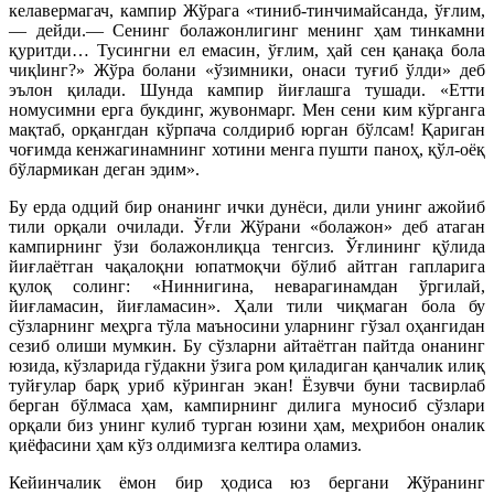
келавермагач, кампир Жўрага «тиниб-тинчимайсанда, ўғлим,
— дейди.— Сенинг болажонлигинг менинг ҳам тинкамни
қуритди… Тусингни ел емасин, ўғлим, ҳай сен қанақа бола
чиқlинг?» Жўра болани «ўзимники, онаси туғиб ўлди» деб
эълон қилади. Шунда кампир йиғлашга тушади. «Етти
номусимни ерга букдинг, жувонмарг. Мен сени ким кўрганга
мақтаб, орқангдан кўрпача солдириб юрган бўлсам! Қариган
чоғимда кенжагинамнинг хотини менга пушти паноҳ, қўл-оёқ
бўлармикан деган эдим».
Бу ерда одций бир онанинг ички дунёси, дили унинг ажойиб
тили орқали очилади. Ўғли Жўрани «болажон» деб атаган
кампирнинг ўзи болажонлиқца тенгсиз. Ўғлининг қўлида
йиғлаётган чақалоқни юпатмоқчи бўлиб айтган гапларига
қулоқ солинг: «Ниннигина, неварагинамдан ўргилай,
йиғламасин, йиғламасин». Ҳали тили чиқмаган бола бу
сўзларнинг меҳрга тўла маъносини уларнинг гўзал оҳангидан
сезиб олиши мумкин. Бу сўзларни айтаётган пайтда онанинг
юзида, кўзларида гўдакни ўзига ром қиладиган қанчалик илиқ
туйғулар барқ уриб кўринган экан! Ёзувчи буни тасвирлаб
берган бўлмаса ҳам, кампирнинг дилига муносиб сўзлари
орқали биз унинг кулиб турган юзини ҳам, меҳрибон оналик
қиёфасини ҳам кўз олдимизга келтира оламиз.
Кейинчалик ёмон бир ҳодиса юз бергани Жўранинг