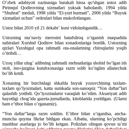
O’zbek adabiyoti xazinasiga barakali hissa qo’shgan ustoz adib
Pirimqul Qodirovning xizmatlari yuksak baholanib, 1994 yilda
“Shuhrat” medali, 1998 yilda “El-yurt hurmati”, 2006 yilda “Buyuk
xizmatlari uchun” ordenlari bilan mukofotlangan.
Ustoz bilan 2010 yil 21 dekabr` kuni vidolashgandik…
Ustozning ma’naviy merosini batafsilroq o’rganish maqsadida
nabiralari Xurshid Qodirov bilan xonadonlariga bordik. Ustozning
qizlari Yaxshigul opa rahmatli ota-onalarining chiroqlarini yoqib
o’tiribdi…
Uzoq yillar ulug’ adibning zahmatli mehnatlariga shohid bo’lgan ish
stoli, mo»jazgina kutubxonasiga razm solib ko’nglim allanechuk
bo’lib ketdi.
Xonaning bir burchidagi shkafda buyuk yozuvchining taxlam-
taxlam qo’lyozmalari, katta sumkada son-sanoqsiz “Yon daftar”lari
qalashib yotibdi. Qo’lyozmalarni varaqlab ko’rdim. Aksariyati adib
hayotligi chog’ida gazeta-jurnallarda, kitoblarida yoritilgan. (Ularni
ham e’tibor bilan o’rganamiz).
“Yon daftar”larga razm soldim. E’tibor bilan o’rganilsa, ancha-
muncha quyma fikrlar bitilgan ekan. Albatta, ularning ko’pchiligi
mashhur asarlarga jo bo’lib ketgan. Polizdan olingan qovun ta’mi