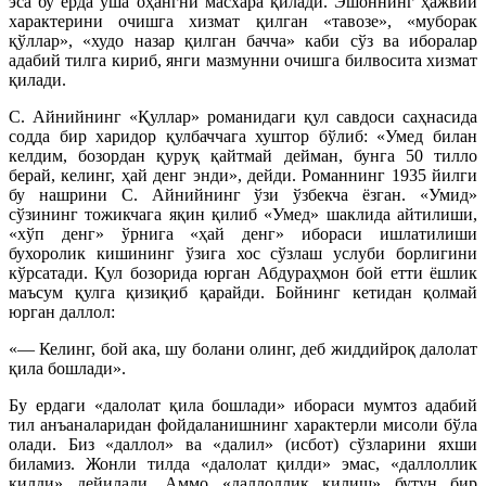
эса бу ерда ўша оҳангни масхара қилади. Эшоннинг ҳажвий
характерини очишга хизмат қилган «тавозе», «муборак
қўллар», «худо назар қилган бачча» каби сўз ва иборалар
адабий тилга кириб, янги мазмунни очишга билвосита хизмат
қилади.
С. Айнийнинг «Қуллар» романидаги қул савдоси саҳнасида
содда бир харидор қулбаччага хуштор бўлиб: «Умед билан
келдим, бозордан қуруқ қайтмай дейман, бунга 50 тилло
берай, келинг, ҳай денг энди», дейди. Романнинг 1935 йилги
бу нашрини С. Айнийнинг ўзи ўзбекча ёзган. «Умид»
сўзининг тожикчага яқин қилиб «Умед» шаклида айтилиши,
«хўп денг» ўрнига «ҳай денг» ибораси ишлатилиши
бухоролик кишининг ўзига хос сўзлаш услуби борлигини
кўрсатади. Қул бозорида юрган Абдураҳмон бой етти ёшлик
маъсум қулга қизиқиб қарайди. Бойнинг кетидан қолмай
юрган даллол:
«— Келинг, бой ака, шу болани олинг, деб жиддийроқ далолат
қила бошлади».
Бу ердаги «далолат қила бошлади» ибораси мумтоз адабий
тил анъаналаридан фойдаланишнинг характерли мисоли бўла
олади. Биз «даллол» ва «далил» (исбот) сўзларини яхши
биламиз. Жонли тилда «далолат қилди» эмас, «даллоллик
қилди» дейилади. Аммо «даллоллик қилиш» бутун бир