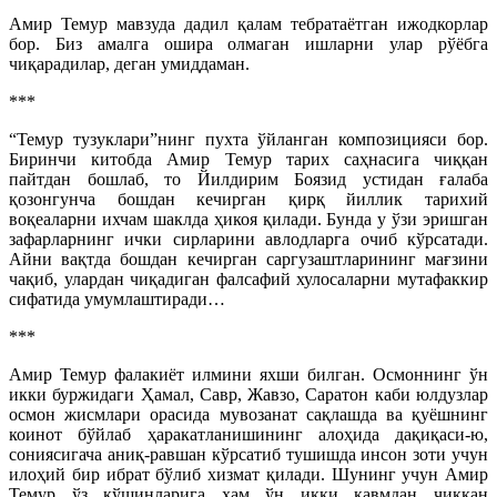
Амир Темур мавзуда дадил қалам тебратаётган ижодкорлар
бор. Биз амалга ошира олмаган ишларни улар рўёбга
чиқарадилар, деган умиддаман.
***
“Темур тузуклари”нинг пухта ўйланган композицияси бор.
Биринчи китобда Амир Темур тарих саҳнасига чиққан
пайтдан бошлаб, то Йилдирим Боязид устидан ғалаба
қозонгунча бошдан кечирган қирқ йиллик тарихий
воқеаларни ихчам шаклда ҳикоя қилади. Бунда у ўзи эришган
зафарларнинг ички сирларини авлодларга очиб кўрсатади.
Айни вақтда бошдан кечирган саргузаштларининг мағзини
чақиб, улардан чиқадиган фалсафий хулосаларни мутафаккир
сифатида умумлаштиради…
***
Амир Темур фалакиёт илмини яхши билган. Осмоннинг ўн
икки буржидаги Ҳамал, Савр, Жавзо, Саратон каби юлдузлар
осмон жисмлари орасида мувозанат сақлашда ва қуёшнинг
коинот бўйлаб ҳаракатланишининг алоҳида дақиқаси-ю,
сониясигача аниқ-равшан кўрсатиб тушишда инсон зоти учун
илоҳий бир ибрат бўлиб хизмат қилади. Шунинг учун Амир
Темур ўз қўшинларига ҳам ўн икки қавмдан чиққан