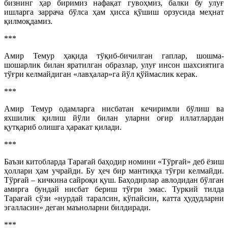
бизнинг ҳар биримиз нафақат гувоҳмиз, балки бу улуғ
ишларга заррача бўлса ҳам ҳисса қўшиш орзусида меҳнат
қилмоқдамиз.
***
Амир Темур ҳақида тўқиб-бичилган гаплар, шошма-
шошарлик билан яратилган образлар, улуғ инсон шахсиятига
тўғри келмайдиган «лавҳалар»га йўл қўймаслик керак.
***
Амир Темур одамларга нисбатан кечиримли бўлиш ва
яхшилик қилиш йўли билан уларни оғир иллатлардан
қутқариб олишга ҳаракат қилади.
***
Баъзи китобларда Тарағай баҳодир номини «Тўрғай» деб ёзиш
ҳоллари ҳам учрайди. Бу ҳеч бир мантиққа тўғри келмайди.
Тўрғай – кичкина сайроқи қуш. Баҳодирлар авлодидан бўлган
амирга бундай нисбат бериш тўғри эмас. Туркий тилда
Тарағай сўзи «нурдай таралсин, кўпайсин, катта ҳудудларни
эгалласин» деган маъноларни билдиради.
***