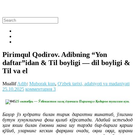
Pirimqul Qodirov. Adibning “Yon
daftar”idan & Til boyligi — dil boyligi &
Til va el
Muallif
Adib
:
Muborak kun
,
O'zbek tarixi, adabiyoti va madaniyati
25.10.2025
комментария 3
25 октябрь — Ўзбекистон халқ ёзувчиси Пиримқул Қодиров туғилган кун.
Баҳор ўз қудрати билан тирик дарахтни яшнатиб, ўлигини
бутун хунуклигича фош қилиб кўрсатади. Адабий истеъдод
ҳам яхши билан ёмонни мана шу тарзда бир-бирига қарши
қўйиб, уларнинг кескин фарқини очади, оқни оққа, қорани