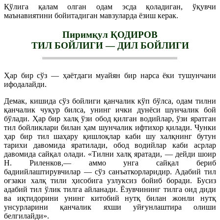
Қўлига қалам олган одам эсда қоладиган, ўқувчи
маънавиятини бойитадиган мавзуларда ёзиш керак.
Пиримқул ҚОДИРОВ
ТИЛ БОЙЛИГИ — ДИЛ БОЙЛИГИ
Ҳар бир сўз — ҳаётдаги муайян бир нарса ёки тушунчани
ифодалайди.
Демак, кишида сўз бойлиги қанчалик кўп бўлса, одам тилни
қанчалик чуқур билса, унинг ички дунёси шунчалик бой
бўлади. Ҳар бир халқ ўзи обод қилган водийлар, ўзи яратган
тил бойликлари билан ҳам шунчалик ифтихор қилади. Чунки
ҳар бир тил шаҳару қишлоқлар каби шу халқнинг бутун
тарихи давомида яратилади, обод водийлар каби асрлар
давомида сайқал олади. «Тилни халқ яратади, — дейди шоир
Н. Риленков,— аммо унга сайқал бериб
бадиийлаштирувчилар — сўз санъаткорларидир. Адабий тил
оғзаки халқ тили ҳисобига узлуксиз бойиб боради. Бусиз
адабий тил ўлик тилга айланади. Ёзувчининг тилга оид диди
ва иқтидорини унинг китобий нутқ билан жонли нутқ
унсурларини қанчалик яхши уйғунлаштира олиши
белгилайди».