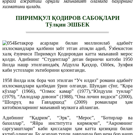
қорага ажратиш орқали маънавият оламида баҳорнинг
хизматини қилади.
ПИРИМҚУЛ ҚОДИРОВ САБОҚЛАРИ
Тўлқин ЭШБЕК
Бетакрор асарлари билан миллионлаб адабиёт
ихлосмандлари қалбини забт этган атоқли адиб, Ўзбекистон
халқ ёзувчиси Пиримқул Қодировдан катта маънавий мерос
қолди. Адибнинг “Студентлар” деган биринчи китоби 1950
йилда нашр этилганидаёқ Абдулла Қаҳҳор, Ойбек, Зулфия
каби устозлари эътиборини қозонганди.
1958 йилда илк бора чоп этилган “Уч илдиз” романи адабиёт
ихлосмандлари қалбидан ўрин олганди. Шундан сўнг, “Қора
кўзлар” (1966), “Олмос камар” (1977),“Юлдузли тунлар”
(1979), “Авлодлар довони” (1988), “Она лочин видоси” (2000),
“Шоҳруҳ ва Гавҳаршод” (2009) романлари ҳам
китобхонларнинг маънавий мулкига айланган.
Адибнинг “Қадрим”, “Эрк”, “Мерос”, “Ботирлар ва
бахиллар”, “Яйра институтга кирмоқчи”, “Акромнинг
саргузаштлари” каби қиссалари ҳам катта қизиқиш билан
кутиб олинган. Бу асарлар турли даврларда бир неча бор нашр