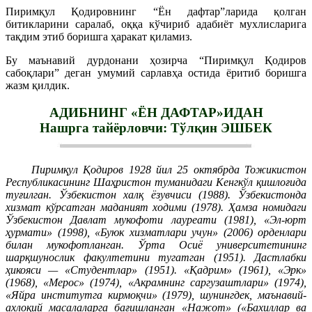
Пиримқул Қодировнинг “Ён дафтар”ларида қолган
битикларини саралаб, оққа кўчириб адабиёт мухлисларига
тақдим этиб боришга ҳаракат қиламиз.
Бу маънавий дурдонани ҳозирча “Пиримқул Қодиров
сабоқлари” деган умумий сарлавҳа остида ёритиб боришга
жазм қилдик.
АДИБНИНГ «ЁН ДАФТАР»ИДАН
Нашрга тайёрловчи: Тўлқин ЭШБЕК
Пиримқул Қодиров 1928 йил 25 октябрда Тожикистон
Республикасининг Шаҳристон туманидаги Кенгкўл қишлоғида
туғилган. Ўзбекистон халқ ёзувчиси (1988). Ўзбекистонда
хизмат кўрсатган маданият ходими (1978). Ҳамза номидаги
Ўзбекистон Давлат мукофоти лауреати (1981), «Эл-юрт
ҳурмати» (1998), «Буюк хизматлари учун» (2006) орденлари
билан мукофотланган. Ўрта Осиё университетининг
шарқшунослик факултетини тугатган (1951). Дастлабки
ҳикояси — «Студентлар» (1951). «Қадрим» (1961), «Эрк»
(1968), «Мерос» (1974), «Акрамнинг саргузаштлари» (1974),
«Яйра институтга кирмоқчи» (1979), шунингдек, маънавий-
ахлоқий масалаларга бағишланган «Нажот» («Бахиллар ва