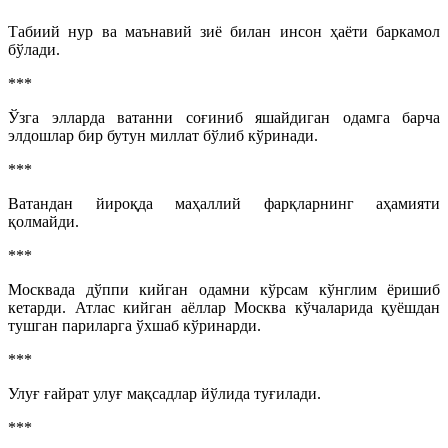
Табиий нур ва маънавий зиё билан инсон ҳаёти баркамол
бўлади.
***
Ўзга элларда ватанни соғиниб яшайдиган одамга барча
элдошлар бир бутун миллат бўлиб кўринади.
***
Ватандан йироқда маҳаллий фарқларнинг аҳамияти
қолмайди.
***
Москвада дўппи кийган одамни кўрсам кўнглим ёришиб
кетарди. Атлас кийган аёллар Москва кўчаларида қуёшдан
тушган париларга ўхшаб кўринарди.
***
Улуғ ғайрат улуғ мақсадлар йўлида туғилади.
***