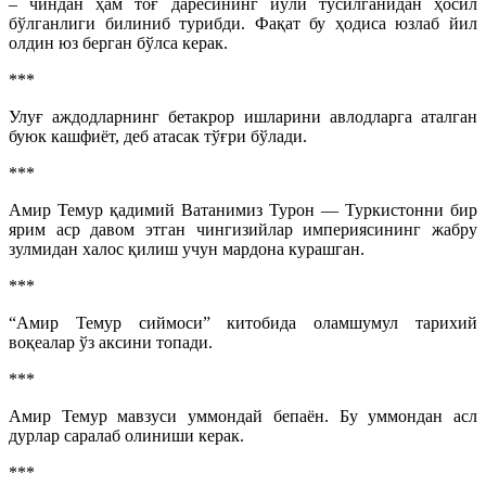
– чиндан ҳам тоғ дарёсининг йўли тўсилганидан ҳосил
бўлганлиги билиниб турибди. Фақат бу ҳодиса юзлаб йил
олдин юз берган бўлса керак.
***
Улуғ аждодларнинг бетакрор ишларини авлодларга аталган
буюк кашфиёт, деб атасак тўғри бўлади.
***
Амир Темур қадимий Ватанимиз Турон — Туркистонни бир
ярим аср давом этган чингизийлар империясининг жабру
зулмидан халос қилиш учун мардона курашган.
***
“Амир Темур сиймоси” китобида оламшумул тарихий
воқеалар ўз аксини топади.
***
Амир Темур мавзуси уммондай бепаён. Бу уммондан асл
дурлар саралаб олиниши керак.
***