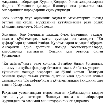
мақсадида набиралари Хуршид Қодиров билан хонадонларига
бордик. Устознинг қизлари Яхшигул опа раҳматли ота-
оналарининг чироқларини ёқиб ўтирибди…
Узоқ йиллар улуғ адибнинг заҳматли меҳнатларига шоҳид
бўлган иш столи, мўъжазгина кутубхонасига разм солиб
кўнглим алланечук бўлиб кетди.
Хонанинг бир бурчидаги шкафда буюк ёзувчининг тахлам-
тахлам қўлёзмалари, катта сумкада сон-саноқсиз “Ён
дафтар”лари қалашиб ётибди. Қўлёзмаларни варақлаб кўрдим.
Аксарияти адиб ҳаётлиги чоғида газета-журналларда,
китобларида ёритилган. (Уларни ҳам эътибор билан
ўрганамиз).
“Ён дафтар”ларга разм солдим. Эътибор билан ўрганилса,
анча-мунча қуйма фикрлар битилган экан. Албатта, уларнинг
кўпчилиги машҳур асарларга жо бўлиб кетган. Полиздан
олинган қовун таъми ўзгача бўлгани каби адибнинг қуйма
фикрларини “Ён дафтар”идаги қўлёзмаларидан ўқишнинг ҳам
гашти бўлар экан.
Раҳматли устозимиздан мерос қолган қўлёзмаларни тақдим
этгани учун қизлари Яхшигул опага ва набиралари
Хуршиджонга самимий миннатдорчилик билдирамиз.