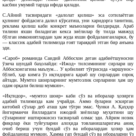
касбни умумий тарзда ифода қилади.
С.Айний тасвиридаги «далолат қилиш» эса сотилаётган
қулнинг фойдасига далил кўрсатиш, уни харидорга танитиш,
реклама қилиш каби конкрет маъноларни билдиради. Араб
тилини яхши биладиган кекса зиёлилар бу тилда мавжуд
бўлган имкониятлардан ҳам жуда яхши фойдаланганларки, бу
— классик адабий тилимизда ғоят тараққий этган бир анъана
эди.
«Сароб» романида Саидий Аббосхон деган адабиётшуносни
ўзича шундай баҳолайди: «Ижод» тилсимининг сирлари шу
Аббосхонгагина маълум… У қобилият тўғрисида «заршунос»
бўлиб, ҳар кимга ўз иқтидорига қараб шу сирлардан озроқ
айтади. Мумтоз шоирларнинг мумтозлик сирларини ҳам шу
одам орқали билиш мумкин».
«Иқтидор», «мумтоз шоир» каби сўз ва иборалар ҳозирги
адабий тилимизда кам учрайди. Аммо буларни эскирган
китобий сўзлар деб аташ ҳам тўғри эмас. Чунки А. Қаҳҳор
йигирманчи йиллардаги ижодий зиёлилар муҳитини шу
сўзларнинг иштирокисиз тасвирлай олмас эди. Айрим нозик
фикрлар ёки туйғуларни алоҳида товланишларигача аниқ
очиб бериш учун бундай сўз ва иборалардан ҳозир ҳам
фойдаланиш мумкин. Ҳамма гап бундай сўз ва ибораларни ўз