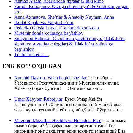
Ahmad A’zam. Asarlaridan fiqralar & Ikki kitob
Farhod Bobojonov. Orzuga eltuvchi yo‘l & Yulduzlar yurgan
yo`l
Anna Axmatova. She’rlar & Anatoliy Nayman. Anna
Ibodat Rajabova. Yangi she’rlar
Federiko Garsia Lorka. «Tamarit devoni»dan
Mirtemir domla xotirasiga bag’ishlov
Sulaymon Rahmon. Orzulardan yaratdi dunyo. (Tilak Jo’ra
siyrati va suvratiga chizgilar) & Tilak Jo’ra xotirasiga
bag’ishlov
Tolibi ilm kerak…
ENG KO’P O’QILGAN
Xurshid Davron. Vatan haqida she’rlar
1 сентябрь -
Ўзбекистон Республикасининг Мустақиллик куни.
Айём муборак бўлсин! Энг азиз ва энг…
Umar Xayyom.Ruboiylar
Буюк Умар Хайём
таваллудининг 970 йиллиги олдидан (15 май) Аввал
тафаккурда туғилиб, кейин қалб қўрига йўғрилган…
Mirzohid Muzaffar. Hechlik va Hellados. Esse
Тил нимага
имкон беради? Ўз қафасимизни яратишгами? Тил
инсоннинг энг даҳшатли эринчоқлиги эмасмиди? Биз