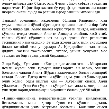
олди» дейилса ҳам бўлмас эди. Чунки рўмол кафтда турадиган
нарса эмас. Нафис бир ҳаяжон бу ерда фақат «қисимига олди»
ибораси билан лўнда ва равшан ифодаланиши мумкин эди.
Тарихий романнинг қаҳрамони бўлмиш Раънонинг юзи
умуман «хаёлий бўлиб кўринади» дейилса китобий бир баён
келиб чиқар эди. Аммо шамол юриб турган пайтда, олачалпоқ
кўланка ичида севимли йигити Анварга олийлик касб этиб,
хаёлий бўлиб кўринган юз ва кўз ёрқин бир реалистик
тасвирнинг намунасидир. Бу ерда жонли халқ тили унсурлари
билан китобий тил унсурлари А. Қодирийнинг талантига,
дидига, ҳаётий тажрибасига, хуллас, унинг услубига моc
тушадиган бир тарзда узвий бирлашади.
Энди Ғафур Ғуломнинг «Ёдгор» қиссасини эсланг. Меҳрихон
исмли жувон эски турмуш иллатларига ён бериб, эмизик
боласини чапани йигит Жўрага алдамчилик билан топшириб
кетади. Болага Ёдгор исмини қўйган ҳам, уни юз ўлимлардан
олиб қолиб, одам қилган ҳам — Жўранинг онаси. Ҳали
уйланмаган ўғли ёш гўдакни кўтариб келганда кампир аввал
уни яқин қариндошларидан бирининг боласи деб ўйлайди.
«Нинни-ниннигина, неварагинамдан ўргилай, йиғламасин,
йиғламасин, мана ҳозир бувингиз қўлини артади,
дўндиққинамни ўзим бағримга босаман». Боланинг онаси