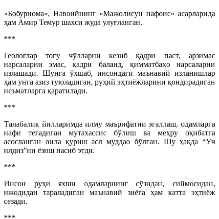
«Бобурнома», Навоийнинг «Мажолисун нафоис» асарларида
ҳам Амир Темур шахси жуда улуғланган.
***
Геологлар тоғу чўлларни кезиб қадри паст, арзимас
нарсаларни эмас, қадри баланд, қимматбаҳо нарсаларни
излашади. Шунга ўхшаб, инсондаги маънавий изланишлар
ҳам унга азиз туюладиган, руҳий эҳтиёжларини қондирадиган
неъматларга қаратилади.
***
Талабалик йилларимда илму маърифатни эгаллаш, одамларга
нафи тегадиган мутахассис бўлиш ва меҳру оқибатга
асосланган оила қуриш асл муддао бўлган. Шу ҳақда “Уч
илдиз”ни ёзиш насиб этди.
***
Инсон руҳи яхши одамларнинг сўзидан, сиймосидан,
ижодидан тараладиган маънавий зиёга ҳам катта эҳтиёж
сезади.
***