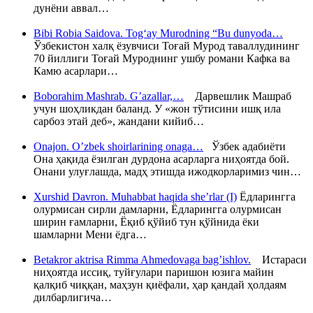
дунёни аввал…
Bibi Robia Saidova. Tog‘ay Murodning “Bu dunyoda…
Ўзбекистон халқ ёзувчиси Тоғай Мурод таваллудининг
70 йиллиги Тоғай Муроднинг ушбу романи Кафка ва
Камю асарлари…
Boborahim Mashrab. G’azallar,…
Дарвешлик Машраб
учун шоҳликдан баланд. У «жон тўтисини ишқ ила
сарбоз этай деб», жандани кийиб…
Onajon. O’zbek shoirlarining onaga…
Ўзбек адабиёти
Она ҳақида ёзилган дурдона асарларга ниҳоятда бой.
Онани улуғлашда, мадҳ этишда ижодкорларимиз чин…
Xurshid Davron. Muhabbat haqida she’rlar (I)
Ёдларингга
олурмисан сирли дамларни, Ёдларингга олурмисан
ширин ғамларни, Ёқиб қўйиб тун қўйнида ёки
шамларни Мени ёдга…
Betakror aktrisa Rimma Ahmedovaga bag’ishlov.
Истараси
ниҳоятда иссиқ, туйғулари паришон юзига майин
қалқиб чиққан, маҳзун қиёфали, ҳар қандай ҳолдаям
дилбарлигича…