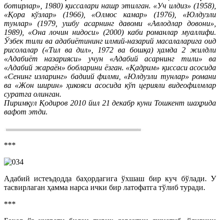
ботирлар», 1980) қиссалари нашр этилган. «Уч илдиз» (1958),
«Қора кўзлар» (1966), «Олмос камар» (1976), «Юлдузли
тунлар» (1979, ушбу асарнинг давоми «Авлодлар довони»,
1989), «Она лочин нидоси» (2000) каби романлар муаллифи.
Ўзбек тили ва адабиётининг илмий-назарий масалаларига оид
рисолалар («Тил ва дил», 1972 ва бошқа) ҳамда 2 жилдли
«Адабиёт назарияси» учун «Адабий асарнинг тили» ва
«Адабий жараён» бобларини ёзган. «Қадрим» қиссаси асосида
«Сенинг изларинг» бадиий филми, «Юлдузли тунлар» романи
ва «Жон ширин» ҳикояси асосида кўп церияли видеофилмлар
суратга олинган.
Пиримқул Қодиров 2010 йил 21 декабр куни Тошкент шаҳрида
вафот этди.
***
Адабий истеъдодда баҳордагига ўхшаш бир куч бўлади. У
тасвирлаган ҳамма нарса ички бир латофатга тўлиб туради.
***