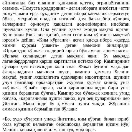
айтилганда биз онанинг қанчалик қаттиқ оғринаётганини
сезамиз. «Номусга қолдирдинг» деган иборага нисбатан «етти
ному¬симни ерга букдинг» деган ибора қанчалик сермазмун
бўлса, меҳрибон онадаги изтироб ҳам баъзи бир лўлироқ
аёлларнинг ор-номус ҳақидаги дод-войларига нисбатан
шунчалик кучли. Она ўғлини ҳамма жойда мақтаб юрган.
Буни энди ўзига хос қилиб, «мен сени ким кўрганга мақ¬таб
юрсам!» дейди. «Ким кўрганга» деган қисқа ибора «қаерда
кимни кўрсам ўшанга» деган маънони билдиради.
«Орқангдан кўрпача солдириб юрган бўлсам» дегани «соясига
кўрпача солдиради» деган мақолга яқин. Бу мақолда
лаганбардорларга қарши қаратилган истеҳзо бор. Кампирнинг
сўзлари ҳам истеҳзодан холи эмас. Фақат бунинг мақолдан
фарқланадиган маъноси шуки, кампир ҳаммага ўғлини
мақтаб, унинг яхшилигига одамларни ишонтирган, шунинг
учун баъзилар орқаворатдан Жўрами ҳурмат қилиб, унга
«кўрпача тўшаб» юрган, яъни қариндошларидан бири унга
қизини берадиган бўлган. Кампир эса бўлажак келинга умид
боғлаб, «қариганимда пушти паноҳ, қўл-оёқ бўлармикан» деб
ўйлаган. Мана энди бу ҳаммаси пучга чиқди. Жўранинг
аммаси қизини бермайдиган бўлади:
«Бо, худо кўтарсин унақа йигитни, ким кўрган билан юриб,
бола кўтариб келадиган бебошбоққа берадиган қизим йўқ.
Менинг қизим ҳали очилмаган гул, моҳпора».