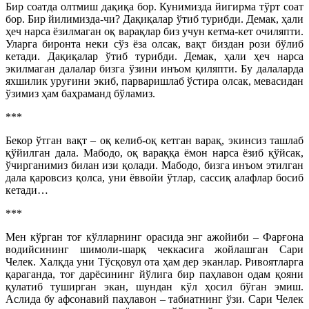
Бир соатда олтмиш дақиқа бор. Кунимизда йигирма тўрт соат
бор. Бир йилимизда-чи? Дақиқалар ўтиб турибди. Демак, ҳали
ҳеч нарса ёзилмаган оқ варақлар биз учун кетма-кет очиляпти.
Уларга биронта неки сўз ёза олсак, вақт биздан рози бўлиб
кетади. Дақиқалар ўтиб турибди. Демак, ҳали ҳеч нарса
экилмаган далалар бизга ўзини инъом қиляпти. Бу далаларда
яхшилик уруғини экиб, парваришлаб ўстира олсак, мевасидан
ўзимиз ҳам баҳраманд бўламиз.
***
Бекор ўтган вақт – оқ келиб-оқ кетган варақ, экинсиз ташлаб
қўйилган дала. Мабодо, оқ вараққа ёмон нарса ёзиб қўйсак,
ўчирганимиз билан изи қолади. Мабодо, бизга инъом этилган
дала қаровсиз қолса, уни ёввойи ўтлар, сассиқ алафлар босиб
кетади…
***
Мен кўрган тоғ кўлларнинг орасида энг ажойиби – Фарғона
водийсининг шимоли-шарқ чеккасига жойлашган Сари
Челек. Халқда уни Тўсқовул ота ҳам дер эканлар. Ривоятларга
қараганда, тоғ дарёсининг йўлига бир паҳлавон одам қояни
қулатиб туширган экан, шундан кўл ҳосил бўган эмиш.
Аслида бу афсонавий паҳлавон – табиатнинг ўзи. Сари Челек