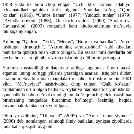
1958 yilda ilk bora chop etilgan “Uch ildiz” romani adabiyot
ixlosmandlari qalbidan o’rin olgandi. Shundan so’ng, “Qora
ko’zlar” (1966), “Olmos kamar” (1977),“Yulduzli tunlar” (1979),
“Avlodlar dovoni” (1988), “Ona lochin vidosi” (2000), “Shohruh va
Gavharshod” (2009) romanlari ham kitobxonlarning ma’naviy
mulkiga aylangan.
Adibning “Qadrim”, “Erk”, “Meros”, “Botirlar va baxillar”, “Yayra
institutga kirmoqchi”, “Akromning sarguzashtlari” kabi qissalari
ham katta qiziqish bilan kutib olingan. Bu asarlar turli davrlarda bir
necha bor nashr qilinib, o’z muxlislarining e’tiborini qozongan.
Yurtimiz mustaqilligi millatparvar adibga tuganmas ilhom baxsh
etganini uning so’nggi yillarda yaratilgan asarlari, istiqlolni dildan
tarannum etuvchi o’nlab maqolalari misolida ko’rish mumkin. 2001
yilda “Ma’naviyat” nashriyotida chop etilgan “Qalb ko’zlari”
to’plamidan o’rin olgan badialar, o’ylar va maqolalarida yurt istiqloli
qanchalik bebaho ne’mat ekanligi, uni ko’z qorachig’idek asrash har
birimizning muqaddas burchimiz bo’lmog’i lozimligi haqida
kuyunchaklik bilan so’z yuritilgan.
Olim va adibning “Til va el” (2005) va “Amir Temur siymosi”
(2006) deb nomlangan salmoqli ilmiy badialari ayniqsa ziyolilarda
juda katta qiziqish uyg’otdi.