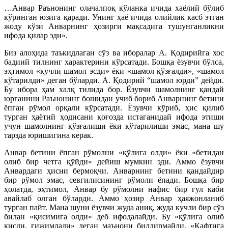
…Анвар Раънонинг олачалпоқ кўланка ичида хаёлий бўлиб
кўринган юзига қаради. Унинг ҳаё ичида олийлик касб этган
жоду кўзи Анварнинг ҳозирги мақсадига тушунганликни
ифода қилар эди».
Биз алоҳида таъкидлаган сўз ва иборалар А. Қодирийга хос
бадиий тилнинг характерини кўрсатади. Бошқа ёзувчи бўлса,
эҳтимол «кучли шамол эсди» ёки «шамол қўзғалди», «шамол
кўтарилди» деган бўларди. А. Қодирий “шамол юрди” дейди.
Бу ибора ҳам халқ тилида бор. Ёзувчи шамолнинг қандай
юрганини Раънонинг бошидан учиб бориб Анварнинг бетини
ёпган рўмол орқали кўрсатади. Ёзувчи кўриб, ҳис қилиб
турган ҳаётий ҳодисани қоғозда истаганидай ифода этиши
учун шамолнинг қўзғалиши ёки кўтарилиши эмас, мана шу
тарзда юришигина керак.
Анвар бетини ёпган рўмолни «қўлига олди» ёки «бетидан
олиб бир четга қўйди» дейиш мумкин эди. Аммо ёзувчи
Анвардаги ҳисни бермоқчи. Анварнинг бетини қандайдир
бир рўмол эмас, севгилисининг рўмоли ёпади. Бошқа бир
ҳолатда, эҳтимол, Анвар бу рўмолни нафис бир гул каби
авайлаб олган бўларди. Аммо ҳозир Анвар ҳаяжонланиб
турган пайт. Мана шуни ёзувчи жуда аниқ, жуда кучли бир сўз
билан «қисимига олди» деб ифодалайди. Бу «қўлига олиб
қисди, ғижимлади» деган маънони билдирмайди. «Кафтига