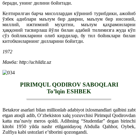
беради, унинг дилини бойитади.
Келтирилган барча мисоллардан кўриниб турибдики, ажойиб
ўзбек адиблари маълум бир даврни, маълум бир инсоний,
миллий, ижтимоий муҳитни, маълум қаҳрамонларни
ҳаққоний тасвирлаш йўли билан адабий тилимизга жуда кўп
сўз бойликларини олиб кирдилар, бу тил бойиклари билан
китобхонларнинг дилларини бойитди.
1972
Манба: http://uchildiz.uz
PIRIMQUL QODIROV SABOQLARI
To’lqin ESHBEK
Betakror asarlari bilan millionlab adabiyot ixlosmandlari qalbini zabt
etgan atoqli adib, O’zbekiston xalq yozuvchisi Pirimqul Qodirovdan
katta ma’naviy meros qoldi. Adibning “Studentlar” degan birinchi
kitobi 1950 yilda nashr etilganidayoq Abdulla Qahhor, Oybek,
Zulfiya kabi ustozlari e’tiborini qozongandi.