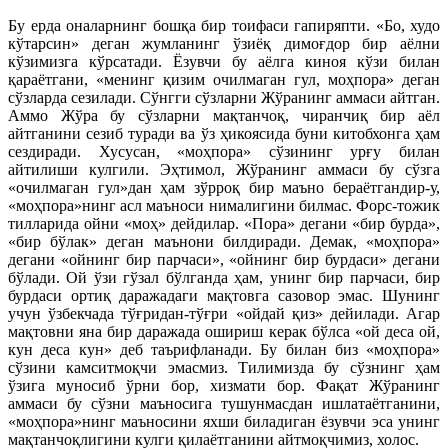
Бу ерда оналарнинг бошқа бир тоифаси гапиряпти. «Бо, худо
кўтарсин» деган жумланинг ўзиёқ димоғдор бир аёлни
кўзимизга кўрсатади. Ёзувчи бу аёлга киноя кўзи билан
қараётгани, «менинг қизим очилмаган гул, моҳпора» деган
сўзларда сезилади. Сўнгги сўзларни Жўранинг аммаси айтган.
Аммо Жўра бу сўзларни мақтанчоқ, чиранчиқ бир аёл
айтганини сезиб туради ва ўз ҳикоясида буни китобхонга ҳам
сездиради. Хусусан, «моҳпора» сўзининг урғу билан
айтилиши кулгили. Эҳтимол, Жўранинг аммаси бу сўзга
«очилмаган гул»дан ҳам зўрроқ бир маъно бераётгандир-у,
«моҳпора»нинг асл маъноси нималигини билмас. Форс-тожик
тилларида ойни «моҳ» дейдилар. «Пора» дегани «бир бурда»,
«бир бўлак» деган маънони билдиради. Демак, «моҳпора»
дегани «ойнинг бир парчаси», «ойнинг бир бурдаси» дегани
бўлади. Ой ўзи гўзал бўлганда ҳам, унинг бир парчаси, бир
бурдаси ортиқ даражадаги мақтовга сазовор эмас. Шунинг
учун ўзбекчада тўғридан-тўғри «ойдай қиз» дейилади. Агар
мақтовни яна бир даражада ошириш керак бўлса «ой деса ой,
кун деса кун» деб таърифланади. Бу билан биз «моҳпора»
сўзини камситмоқчи эмасмиз. Тилимизда бу сўзнинг ҳам
ўзига муносиб ўрни бор, хизмати бор. Фақат Жўранинг
аммаси бу сўзни маъносига тушунмасдан ишлатаётганини,
«моҳпора»нинг маъносини яхши биладиган ёзувчи эса унинг
мақтанчоқлигини кулги қилаётганини айтмоқчимиз, холос.