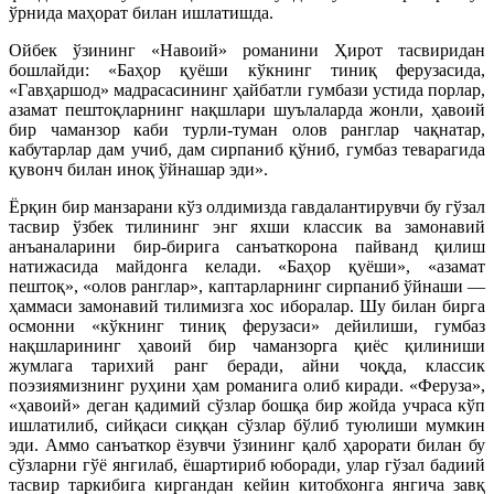
ўрнида маҳорат билан ишлатишда.
Ойбек ўзининг «Навоий» романини Ҳирот тасвиридан
бошлайди: «Баҳор қуёши кўкнинг тиниқ ферузасида,
«Гавҳаршод» мадрасасининг ҳайбатли гумбази устида порлар,
азамат пештоқларнинг нақшлари шуълаларда жонли, ҳавоий
бир чаманзор каби турли-туман олов ранглар чақнатар,
кабутарлар дам учиб, дам сирпаниб қўниб, гумбаз теварагида
қувонч билан иноқ ўйнашар эди».
Ёрқин бир манзарани кўз олдимизда гавдалантирувчи бу гўзал
тасвир ўзбек тилининг энг яхши классик ва замонавий
анъаналарини бир-бирига санъаткорона пайванд қилиш
натижасида майдонга келади. «Баҳор қуёши», «азамат
пештоқ», «олов ранглар», каптарларнинг сирпаниб ўйнаши —
ҳаммаси замонавий тилимизга хос иборалар. Шу билан бирга
осмонни «кўкнинг тиниқ ферузаси» дейилиши, гумбаз
нақшларининг ҳавоий бир чаманзорга қиёс қилиниши
жумлага тарихий ранг беради, айни чоқда, классик
поэзиямизнинг руҳини ҳам романига олиб киради. «Феруза»,
«ҳавоий» деган қадимий сўзлар бошқа бир жойда учраса кўп
ишлатилиб, сийқаси сиққан сўзлар бўлиб туюлиши мумкин
эди. Аммо санъаткор ёзувчи ўзининг қалб ҳарорати билан бу
сўзларни гўё янгилаб, ёшартириб юборади, улар гўзал бадиий
тасвир таркибига киргандан кейин китобхонга янгича завқ