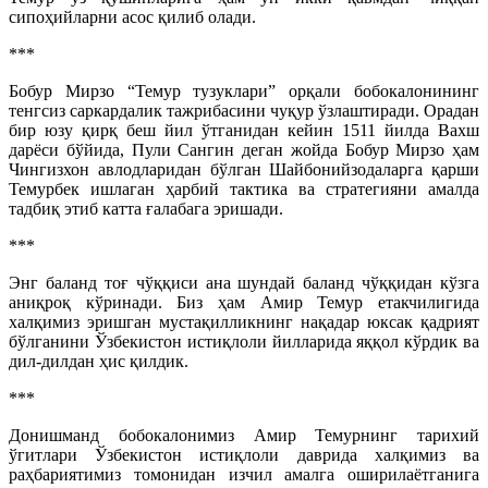
сипоҳийларни асос қилиб олади.
***
Бобур Мирзо “Темур тузуклари” орқали бобокалонининг
тенгсиз саркардалик тажрибасини чуқур ўзлаштиради. Орадан
бир юзу қирқ беш йил ўтганидан кейин 1511 йилда Вахш
дарёси бўйида, Пули Сангин деган жойда Бобур Мирзо ҳам
Чингизхон авлодларидан бўлган Шайбонийзодаларга қарши
Темурбек ишлаган ҳарбий тактика ва стратегияни амалда
тадбиқ этиб катта ғалабага эришади.
***
Энг баланд тоғ чўққиси ана шундай баланд чўққидан кўзга
аниқроқ кўринади. Биз ҳам Амир Темур етакчилигида
халқимиз эришган мустақилликнинг нақадар юксак қадрият
бўлганини Ўзбекистон истиқлоли йилларида яққол кўрдик ва
дил-дилдан ҳис қилдик.
***
Донишманд бобокалонимиз Амир Темурнинг тарихий
ўгитлари Ўзбекистон истиқлоли даврида халқимиз ва
раҳбариятимиз томонидан изчил амалга оширилаётганига