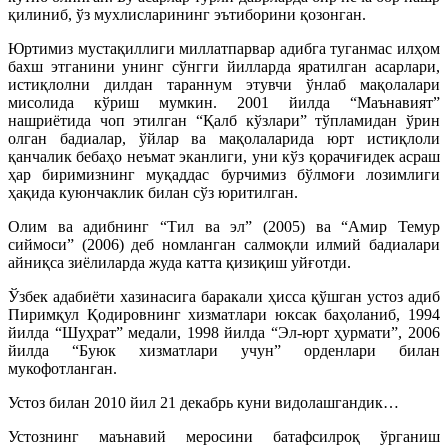
қилиниб, ўз мухлисларининг эътиборини қозонган.
Юртимиз мустақиллиги миллатпарвар адибга туганмас илҳом
бахш этганини унинг сўнгги йилларда яратилган асарлари,
истиқлолни дилдан тараннум этувчи ўнлаб мақолалари
мисолида кўриш мумкин. 2001 йилда “Маънавият”
нашриётида чоп этилган “Қалб кўзлари” тўпламидан ўрин
олган бадиалар, ўйлар ва мақолаларида юрт истиқлоли
қанчалик бебаҳо неъмат эканлиги, уни кўз қорачиғидек асраш
ҳар биримизнинг муқаддас бурчимиз бўлмоғи лозимлиги
ҳақида куюнчаклик билан сўз юритилган.
Олим ва адибнинг “Тил ва эл” (2005) ва “Амир Темур
сиймоси” (2006) деб номланган салмоқли илмий бадиалари
айниқса зиёлиларда жуда катта қизиқиш уйғотди.
Ўзбек адабиёти хазинасига баракали ҳисса қўшган устоз адиб
Пиримқул Қодировнинг хизматлари юксак баҳоланиб, 1994
йилда “Шуҳрат” медали, 1998 йилда “Эл-юрт ҳурмати”, 2006
йилда “Буюк хизматлари учун” орденлари билан
мукофотланган.
Устоз билан 2010 йил 21 декабрь куни видолашгандик…
Устознинг маънавий меросини батафсилроқ ўрганиш