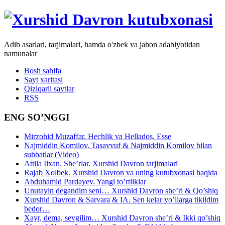
Adib asarlari, tarjimalari, hamda o'zbek va jahon adabiyotidan
namunalar
Bosh sahifa
Sayt xaritasi
Qiziqarli saytlar
RSS
ENG SO’NGGI
Mirzohid Muzaffar. Hechlik va Hellados. Esse
Najmiddin Komilov. Tasavvuf & Najmiddin Komilov bilan
suhbatlar (Video)
Attila Ilxan. She’rlar. Xurshid Davron tarjimalari
Rajab Xolbek. Xurshid Davron va uning kutubxonasi haqida
Abduhamid Pardayev. Yangi to’rtliklar
Unutayin degandim seni… Xurshid Davron she’ri & Qo’shiq
Xurshid Davron & Sarvara & IA. Sen kelar yo’llarga tikildim
bedor…
Xayr, dema, sevgilim… Xurshid Davron she’ri & Ikki qo’shiq