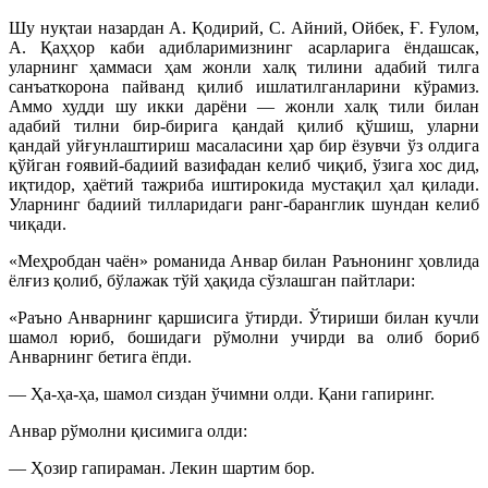
Шу нуқтаи назардан А. Қодирий, С. Айний, Ойбек, Ғ. Ғулом,
А. Қаҳҳор каби адибларимизнинг асарларига ёндашсак,
уларнинг ҳаммаси ҳам жонли халқ тилини адабий тилга
санъаткорона пайванд қилиб ишлатилганларини кўрамиз.
Аммо худди шу икки дарёни — жонли халқ тили билан
адабий тилни бир-бирига қандай қилиб қўшиш, уларни
қандай уйғунлаштириш масаласини ҳар бир ёзувчи ўз олдига
қўйган ғоявий-бадиий вазифадан келиб чиқиб, ўзига хос дид,
иқтидор, ҳаётий тажриба иштирокида мустақил ҳал қилади.
Уларнинг бадиий тилларидаги ранг-баранглик шундан келиб
чиқади.
«Меҳробдан чаён» романида Анвар билан Раънонинг ҳовлида
ёлғиз қолиб, бўлажак тўй ҳақида сўзлашган пайтлари:
«Раъно Анварнинг қаршисига ўтирди. Ўтириши билан кучли
шамол юриб, бошидаги рўмолни учирди ва олиб бориб
Анварнинг бетига ёпди.
— Ҳа-ҳа-ҳа, шамол сиздан ўчимни олди. Қани гапиринг.
Анвар рўмолни қисимига олди:
— Ҳозир гапираман. Лекин шартим бор.