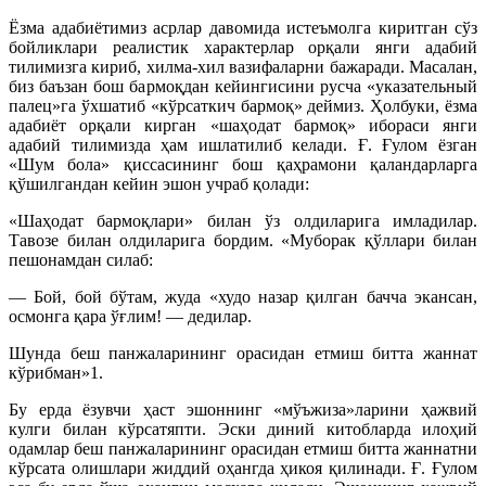
Ёзма адабиётимиз асрлар давомида истеъмолга киритган сўз
бойликлари реалистик характерлар орқали янги адабий
тилимизга кириб, хилма-хил вазифаларни бажаради. Масалан,
биз баъзан бош бармоқдан кейингисини русча «указательный
палец»га ўхшатиб «кўрсаткич бармоқ» деймиз. Ҳолбуки, ёзма
адабиёт орқали кирган «шаҳодат бармоқ» ибораси янги
адабий тилимизда ҳам ишлатилиб келади. Ғ. Ғулом ёзган
«Шум бола» қиссасининг бош қаҳрамони қаландарларга
қўшилгандан кейин эшон учраб қолади:
«Шаҳодат бармоқлари» билан ўз олдиларига имладилар.
Тавозе билан олдиларига бордим. «Муборак қўллари билан
пешонамдан силаб:
— Бой, бой бўтам, жуда «худо назар қилган бачча экансан,
осмонга қара ўғлим! — дедилар.
Шунда беш панжаларининг орасидан етмиш битта жаннат
кўрибман»1.
Бу ерда ёзувчи ҳаст эшоннинг «мўъжиза»ларини ҳажвий
кулги билан кўрсатяпти. Эски диний китобларда илоҳий
одамлар беш панжаларининг орасидан етмиш битта жаннатни
кўрсата олишлари жиддий оҳангда ҳикоя қилинади. Ғ. Ғулом