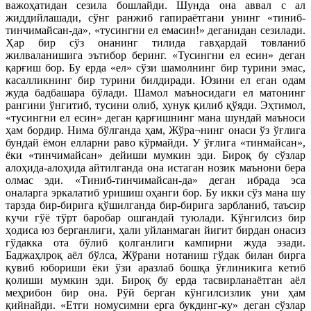
важоҳатидан сезила бошлайди. Шунда она аввал с ал
жиддийлашади, сўнг ранжиб гапираётгани унинг «тиниб-
тинчимайсан-да», «тусингни ел емасин!» деганидан сезилади.
Ҳар бир сўз онанинг тилида гавҳардай товланиб
жилваланишига эътибор беринг. «Тусингни ел есин» деган
қарғиш бор. Бу ерда «ел» сўзи шамолнинг бир турини эмас,
касалликнинг бир турини билдиради. Юзини ел еган одам
жуда бадбашара бўлади. Шамол маъносидаги ел матонинг
рангини ўнгитиб, тусини олиб, хунук қилиб қўяди. Эҳтимол,
«тусингни ел есин» деган қарғишнинг мана шундай маъноси
ҳам бордир. Нима бўлганда ҳам, Жўра¬нинг онаси ўз ўғлига
бундай ёмон елларни раво кўрмайди. У ўғлига «тинмайсан»,
ёки «тинчимайсан» дейиши мумкин эди. Бироқ бу сўзлар
алоҳида-алоҳида айтилганда она истаган нозик маънони бера
олмас эди. «Тиниб-тинчимайсан-да» деган ибрада эса
оналарга эркалатиб уришиш оҳанги бор. Бу икки сўз мана шу
тарзда бир-бирига қўшилганда бир-бирига зарбланиб, таъсир
кучи гўё тўрт баробар ошгандай туюлади. Кўнгилсиз бир
ҳодиса юз берганлиги, ҳали уйланмаган йигит бирдан онасиз
гўдакка ота бўлиб қолганлиги кампирни жуда эзади.
Баджаҳлроқ аёл бўлса, Жўрани нотаниш гўдак билан бирга
қувиб юбориши ёки ўзи аразлаб бошқа ўғлиникига кетиб
қолиши мумкин эди. Бироқ бу ерда тасвирланаётган аёл
меҳрибон бир она. Рўй берган кўнгилсизлик уни ҳам
қийнайди. «Етги номусимни ерга букдинг-ку» деган сўзлар