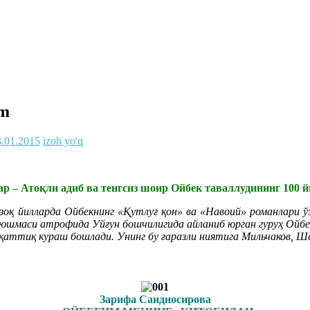
um
8.01.2015
izoh yo'q
ар – Атоқли адиб ва тенгсиз шоир Ойбек таваллудининг 100 
оқ йилларда Ойбекнинг «Қутлуғ қон» ва «Навоий» романлари ў
юшмаси атрофида Уйғун бошчилигида айланиб юрган гуруҳ Ойбек
қаттиқ кураш бошлади. Унинг бу ғаразли ниятига Мильчаков, Ше
Зарифа Саидносирова