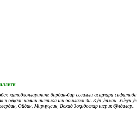
йиллиги
збек китобхонларининг бирдан-бир севимли асарлари сифатида
ни оёқдан чалиш ниятида иш бошлаганди. Кўп ўтмай, Уйғун ўз
вердин, Ойдин, Мирмуҳсин, Воҳид Зоҳидовлар шерик бўлдилар..