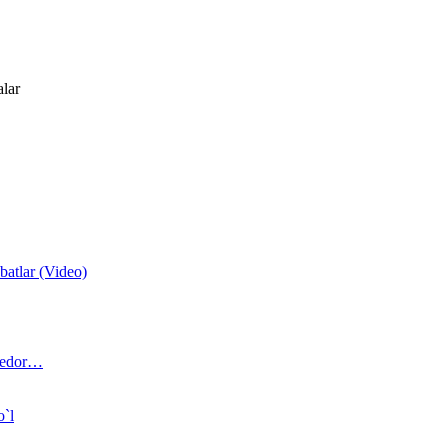
alar
atlar (Video)
 bedor…
o`l