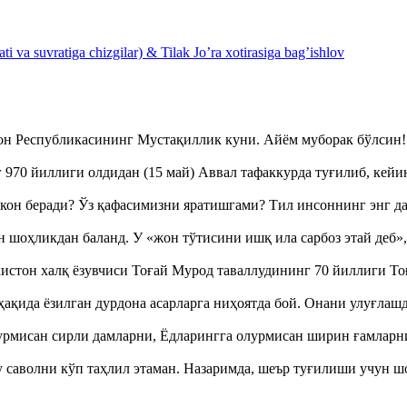
 va suvratiga chizgilar) & Tilak Jo’ra xotirasiga bag’ishlov
тон Республикасининг Мустақиллик куни. Айём муборак бўлси
970 йиллиги олдидан (15 май) Аввал тафаккурда туғилиб, кейи
кон беради? Ўз қафасимизни яратишгами? Тил инсоннинг энг д
оҳликдан баланд. У «жон тўтисини ишқ ила сарбоз этай деб
истон халқ ёзувчиси Тоғай Мурод таваллудининг 70 йиллиги 
ақида ёзилган дурдона асарларга ниҳоятда бой. Онани улуғла
урмисан сирли дамларни, Ёдларингга олурмисан ширин ғамларн
аволни кўп таҳлил этаман. Назаримда, шеър туғилиши учун 