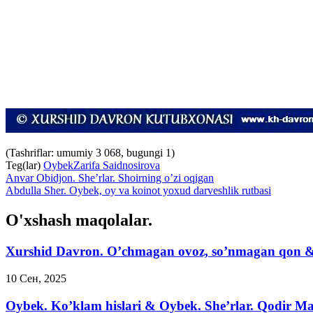
(Tashriflar: umumiy 3 068, bugungi 1)
Teg(lar)
Oybek
Zarifa Saidnosirova
Anvar Obidjon. She’rlar. Shoirning o’zi oqigan
Abdulla Sher. Oybek, oy va koinot yoxud darveshlik rutbasi
O'xshash maqolalar.
Xurshid Davron. O’chmagan ovoz, so’nmagan qon 
10 Сен, 2025
Oybek. Ko’klam hislari & Oybek. She’rlar. Qodir M