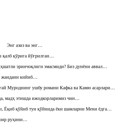
н! Энг азиз ва энг…
н қалб қўрига йўғрилган…
аҳшатли эринчоқлиги эмасмиди? Биз дунёни аввал…
», жандани кийиб…
Тоғай Муроднинг ушбу романи Кафка ва Камю асарлари…
шда, мадҳ этишда ижодкорларимиз чин…
и, Ёқиб қўйиб тун қўйнида ёки шамларни Мени ёдга…
шоир руҳини…