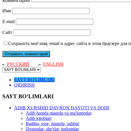
Комментарий
Имя
E-mail
Сайт
Сохранить моё имя, email и адрес сайта в этом браузере дл
РУССКИЙ
ENGLISH
SAYT BO'LIMLARI
QIDIRISH
SAYT BO’LIMLARI
ADIB XURSHID DAVRON HAYOTI VA IJODI
Adib haqida maqola va ma'lumotlar
Adib kitoblari
Badiha, esse, maqola, suhbat
Dostonlar, she'rlar, turkumlar