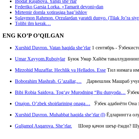
Ibodat Rajabova. Yangi she’rlar
Federiko Garsia Lorka. «Tamarit devoni»dan
Mirtemir domla xotirasiga bag’ishlov
Sulaymon Rahmon. Orzulardan yaratdi dunyo. (Tilak Jo’ra siyrati
Tolibi ilm kerak…
ENG KO’P O’QILGAN
Xurshid Davron. Vatan haqida she’rlar
1 сентябрь - Ўзбекис
Umar Xayyom.Ruboiylar
Буюк Умар Хайём таваллудининг 
Mirzohid Muzaffar. Hechlik va Hellados. Esse
Тил нимага им
Boborahim Mashrab. G’azallar,…
Дарвешлик Машраб учун ш
Bibi Robia Saidova. Tog‘ay Murodning “Bu dunyoda…
Ўзбек
Onajon. O’zbek shoirlarining onaga…
Ўзбек адабиёти Она ҳ
Xurshid Davron. Muhabbat haqida she’rlar (I)
Ёдларингга ол
Guljamol Asqarova. She’rlar.
Шоир қачон шеър ёзади? Шу с