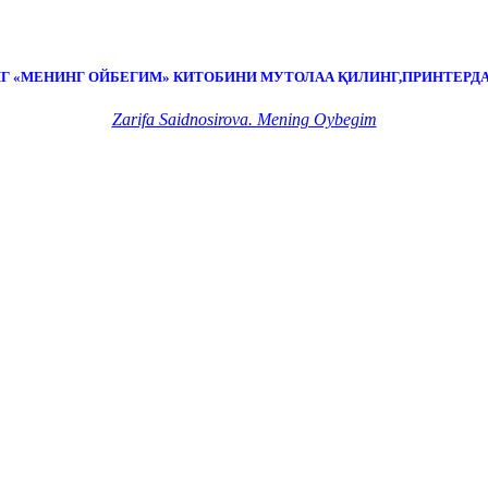
Г «МЕНИНГ ОЙБЕГИМ» КИТОБИНИ МУТОЛАА ҚИЛИНГ,ПРИНТЕРДА
Zarifa Saidnosirova. Mening Oybegim