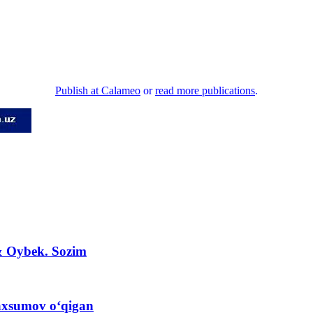
Publish at Calameo
or
read more publications
.
& Oybek. Sozim
axsumov o‘qigan