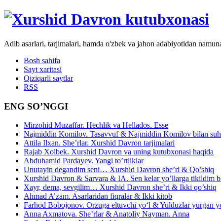
Adib asarlari, tarjimalari, hamda o'zbek va jahon adabiyotidan namun
Bosh sahifa
Sayt xaritasi
Qiziqarli saytlar
RSS
ENG SO’NGGI
Mirzohid Muzaffar. Hechlik va Hellados. Esse
Najmiddin Komilov. Tasavvuf & Najmiddin Komilov bilan suhb
Attila Ilxan. She’rlar. Xurshid Davron tarjimalari
Rajab Xolbek. Xurshid Davron va uning kutubxonasi haqida
Abduhamid Pardayev. Yangi to’rtliklar
Unutayin degandim seni… Xurshid Davron she’ri & Qo’shiq
Xurshid Davron & Sarvara & IA. Sen kelar yo’llarga tikildim
Xayr, dema, sevgilim… Xurshid Davron she’ri & Ikki qo’shiq
Ahmad A’zam. Asarlaridan fiqralar & Ikki kitob
Farhod Bobojonov. Orzuga eltuvchi yo‘l & Yulduzlar yurgan y
Anna Axmatova. She’rlar & Anatoliy Nayman. Anna