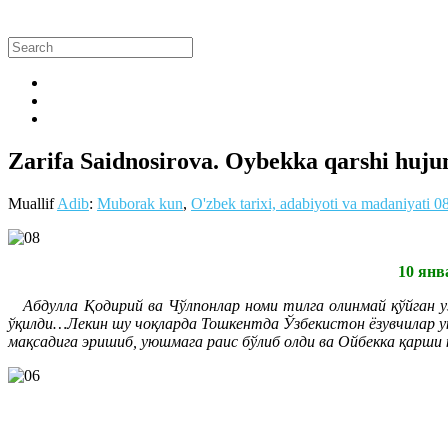
Zarifa Saidnosirova. Oybekka qarshi huj
Muallif
Adib
:
Muborak kun
,
O'zbek tarixi, adabiyoti va madaniyati
0
10 янв
Абдулла Қодирий ва Чўлпонлар номи тилга олинмай қўйган уз
ўқилди…Лекин шу чоқларда Тошкентда Ўзбекистон ёзувчилар у
мақсадига эришиб, уюшмага раис бўлиб олди ва Ойбекка қарши 