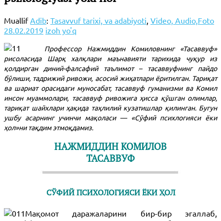
Muallif
Adib
:
Tasavvuf tarixi, va adabiyoti
,
Video, Audio,Foto
28.02.2019
izoh yo'q
Профессор Нажмиддин Комиловнинг «Тасаввуф»
рисоласида Шарқ халқлари маънавияти тарихида чуқур из
қолдирган диний-фалсафий таълимот – тасаввуфнинг пайдо
бўлиши, тадрижий ривожи, асосий жиҳатлари ёритилган. Тариқат
ва шариат орасидаги муносабат, тасаввуф гуманизми ва Комил
инсон муаммолари, тасаввуф ривожига ҳисса қўшган олимлар,
тариқат шайхлари ҳақида таҳлилий кузатишлар қилинган. Бугун
ушбу асарнинг учинчи мақоласи — «Сўфий психлогияси ёки
ҳол»ни тақдим этмоқдамиз.
НАЖМИДДИН КОМИЛОВ
ТАСАВВУФ
СЎФИЙ ПСИХОЛОГИЯСИ ЁКИ ҲОЛ
Мақомот даражаларини бир-бир эгаллаб,