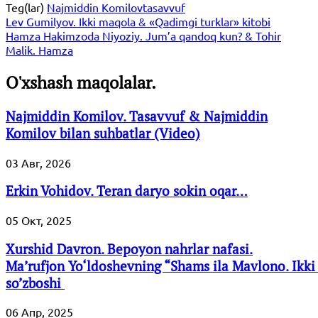
Teg(lar)
Najmiddin Komilov
tasavvuf
Lev Gumilyov. Ikki maqola & «Qadimgi turklar» kitobi
Hamza Hakimzoda Niyoziy. Jum’a qandoq kun? & Tohir
Malik. Hamza
O'xshash maqolalar.
Najmiddin Komilov. Tasavvuf & Najmiddin
Komilov bilan suhbatlar (Video)
03 Авг, 2026
Erkin Vohidov. Teran daryo sokin oqar…
05 Окт, 2025
Xurshid Davron. Bepoyon nahrlar nafasi.
Ma’rufjon Yo‘ldoshevning “Shams ila Mavlono. Ikki 
so’zboshi
06 Апр, 2025