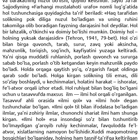
va barakatning nuzul bo’lishi, quyilib kelishidir. Sayid Ja’far
Sajjodiyning «Farhangi mustalahoti urafo» nomli lug’g’atida
hol tushunchasiga quyidagicha ta’rif beriladi: «Haq tarafidan
solikning pok diliga nuzul bo’ladigan va uning ruhini
takomilga olib boradigan fayzning darajasini hol deydilar. Hol
bir lahzalik, o’tkinchi va doimiy bo’lishi mumkin. Doimiy hol –
holning yuksak darajasidir» (Tehron, 1941, 79-bet). Hol o’zi
bilan birga quvonch, tarab, surur, zavq yoki aksincha,
mahzunlik, toriqish, sog’inch, kayfiyatini yuzaga keltiradi.
Ya’ni qisqa muddatli ruhlanish, porlash quvonch va sururga
sabab bo’lsa, porlash o’tib ketgandan keyin mahzunlik paydo
bo’ladi. Holda orqaga qaytish yo’q, o’zgarish faqat oldinga
qarab sodir bo’ladi. Holga kirgan solikning tili emas, dili
so’zlay boshlaydi, u kechinmalari, holatini harakat – ishoralar,
fe’l-atvor orqali izhor etadi. Hol ruhiyat bilan bog’liq bo’lgani
uchun u tasavvufda maxsus
ilm — ilmi hol orqali o’rganilgan.
Tasavvuf ahli orasida «ilmi qol» va «ilmi hol» degan
tushunchalar bo’lgan. «Ilmi qol» til bilan ifodalasa bo’ladigan
ilmlar, ya’ni zohiriy ilmlar, chunonchi shariat ilmi ham shunga
kirgan. «Ilmi hol» esa insondagi so’z bilan tushuntirib
bo’lmaydigan g’aroyib ruhiy kechinmalar, favqulodda fe’l-
atvor, xislatlarning namoyon bo’lishidir.Xuddi maqomotning
bosqichlari bo’lganiday, holning ham tasnif-ta’rifga keltirilgan