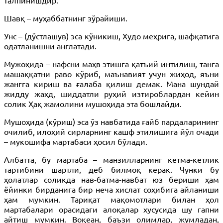
Шавқ – муҳаббатнинг зўрайиши.
Унс – (дўстлашув) эса кўникиш, Худо меҳрига, шафқатига
одатланишни англатади.
Мужоҳида – нафсни маҳв этишга қатъий интилиш, танга
машаққатни раво кўриб, маънавият учун жиҳод, яъни
жангга кириш ва ғалаба қилиш демак. Мана шундай
жидду жаҳд, шиддатли руҳий изтироблардан кейин
солик Ҳақ жамолини мушоҳида эта бошлайди.
Мушоҳида (кўриш) эса ўз навбатида ғайб пардаларининг
очилиб, илоҳий сирларнинг кашф этилишига йўл очади
– мукошифа мартабаси ҳосил бўлади.
Албатта, бу мартаба – манзилларнинг кетма-кетлик
тартибини шартли, деб билмоқ керак. Чунки бу
ҳолатлар соликда нав-батма-навбат юз бериши ҳам
ёйинки бирданига бир неча хислат соҳибига айланиши
ҳам мумкин. Тариқат мақомотлари билан ҳол
мартабалари орасидаги алоқалар хусусида шу гапни
айтиш мумкин. Воқеан, баъзи олимлар, жумладан,