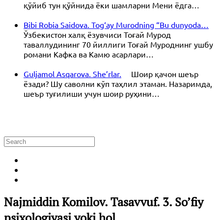
қўйиб тун қўйнида ёки шамларни Мени ёдга…
Bibi Robia Saidova. Tog‘ay Murodning “Bu dunyoda…
Ўзбекистон халқ ёзувчиси Тоғай Мурод
таваллудининг 70 йиллиги Тоғай Муроднинг ушбу
романи Кафка ва Камю асарлари…
Guljamol Asqarova. She’rlar.
Шоир қачон шеър
ёзади? Шу саволни кўп таҳлил этаман. Назаримда,
шеър туғилиши учун шоир руҳини…
Najmiddin Komilov. Tasavvuf. 3. So’fiy
psixologiyasi yoki hol