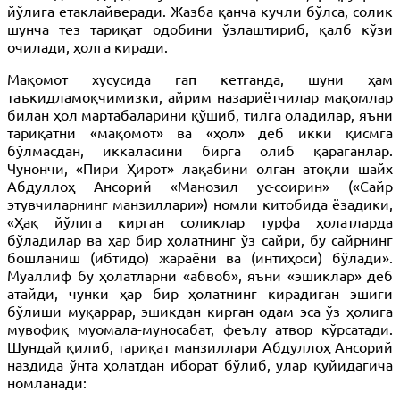
йўлига етаклайверади. Жазба қанча кучли бўлса, солик
шунча тез тариқат одобини ўзлаштириб, қалб кўзи
очилади, ҳолга киради.
Мақомот хусусида гап кетганда, шуни ҳам
таъкидламоқчимизки, айрим назариётчилар мақомлар
билан ҳол мартабаларини қўшиб, тилга оладилар, яъни
тариқатни «мақомот» ва «ҳол» деб икки қисмга
бўлмасдан, иккаласини бирга олиб қараганлар.
Чунончи, «Пири Ҳирот» лақабини олган атоқли шайх
Абдуллоҳ Ансорий «Манозил ус-соирин» («Сайр
этувчиларнинг манзиллари») номли китобида ёзадики,
«Ҳақ йўлига кирган соликлар турфа ҳолатларда
бўладилар ва ҳар бир ҳолатнинг ўз сайри, бу сайрнинг
бошланиш (ибтидо) жараёни ва (интиҳоси) бўлади».
Муаллиф бу ҳолатларни «абвоб», яъни «эшиклар» деб
атайди, чунки ҳар бир ҳолатнинг кирадиган эшиги
бўлиши муқаррар, эшикдан кирган одам эса ўз ҳолига
мувофиқ муомала-муносабат, феълу атвор кўрсатади.
Шундай қилиб, тариқат манзиллари Абдуллоҳ Ансорий
наздида ўнта ҳолатдан иборат бўлиб, улар қуйидагича
номланади: