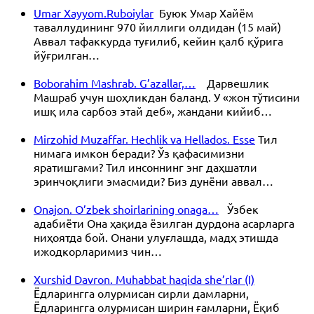
Umar Xayyom.Ruboiylar
Буюк Умар Хайём
таваллудининг 970 йиллиги олдидан (15 май)
Аввал тафаккурда туғилиб, кейин қалб қўрига
йўғрилган…
Boborahim Mashrab. G’azallar,…
Дарвешлик
Машраб учун шоҳликдан баланд. У «жон тўтисини
ишқ ила сарбоз этай деб», жандани кийиб…
Mirzohid Muzaffar. Hechlik va Hellados. Esse
Тил
нимага имкон беради? Ўз қафасимизни
яратишгами? Тил инсоннинг энг даҳшатли
эринчоқлиги эмасмиди? Биз дунёни аввал…
Onajon. O’zbek shoirlarining onaga…
Ўзбек
адабиёти Она ҳақида ёзилган дурдона асарларга
ниҳоятда бой. Онани улуғлашда, мадҳ этишда
ижодкорларимиз чин…
Xurshid Davron. Muhabbat haqida she’rlar (I)
Ёдларингга олурмисан сирли дамларни,
Ёдларингга олурмисан ширин ғамларни, Ёқиб