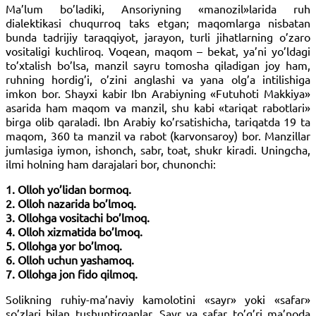
Ma’lum bo’ladiki, Ansoriyning «manozil»larida ruh
dialektikasi chuqurroq taks etgan; maqomlarga nisbatan
bunda tadrijiy taraqqiyot, jarayon, turli jihatlarning o’zaro
vositaligi kuchliroq. Voqean, maqom – bekat, ya’ni yo’ldagi
to’xtalish bo’lsa, manzil sayru tomosha qiladigan joy ham,
ruhning hordig’i, o’zini anglashi va yana olg’a intilishiga
imkon bor. Shayxi kabir Ibn Arabiyning «Futuhoti Makkiya»
asarida ham maqom va manzil, shu kabi «tariqat rabotlari»
birga olib qaraladi. Ibn Arabiy ko’rsatishicha, tariqatda 19 ta
maqom, 360 ta manzil va rabot (karvonsaroy) bor. Manzillar
jumlasiga iymon, ishonch, sabr, toat, shukr kiradi. Uningcha,
ilmi holning ham darajalari bor, chunonchi:
1. Olloh yo’lidan bormoq.
2. Olloh nazarida bo’lmoq.
3. Ollohga vositachi bo’lmoq.
4. Olloh xizmatida bo’lmoq.
5. Ollohga yor bo’lmoq.
6. Olloh uchun yashamoq.
7. Ollohga jon fido qilmoq.
Solikning ruhiy-ma’naviy kamolotini «sayr» yoki «safar»
so’zlari bilan tushuntirganlar. Sayr va safar to’g’ri ma’noda