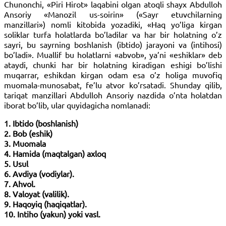
Chunonchi, «Piri Hirot» laqabini olgan atoqli shayx Abdulloh
Ansoriy «Manozil us-soirin» («Sayr etuvchilarning
manzillari») nomli kitobida yozadiki, «Haq yo’liga kirgan
soliklar turfa holatlarda bo’ladilar va har bir holatning o’z
sayri, bu sayrning boshlanish (ibtido) jarayoni va (intihosi)
bo’ladi». Muallif bu holatlarni «abvob», ya’ni «eshiklar» deb
ataydi, chunki har bir holatning kiradigan eshigi bo’lishi
muqarrar, eshikdan kirgan odam esa o’z holiga muvofiq
muomala-munosabat, fe’lu atvor ko’rsatadi. Shunday qilib,
tariqat manzillari Abdulloh Ansoriy nazdida o’nta holatdan
iborat bo’lib, ular quyidagicha nomlanadi:
1. Ibtido (boshlanish)
2. Bob (eshik)
3. Muomala
4. Hamida (maqtalgan) axloq
5. Usul
6. Avdiya (vodiylar).
7. Ahvol.
8. Valoyat (valilik).
9. Haqoyiq (haqiqatlar).
10. Intiho (yakun) yoki vasl.