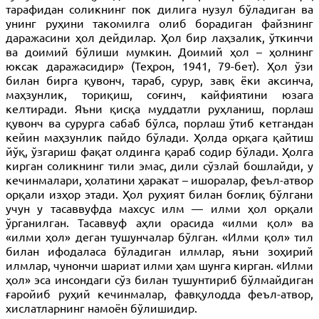
тарафидан соликнинг пок дилига нузул бўладиган ва
унинг руҳини такомилга олиб борадиган файзнинг
даражасини ҳол дейдилар. Ҳол бир лаҳзалик, ўткинчи
ва доимий бўлиши мумкин. Доимий ҳол – ҳолнинг
юксак даражасидир» (Теҳрон, 1941, 79-бет). Ҳол ўзи
билан бирга қувонч, тараб, сурур, завқ ёки аксинча,
маҳзунлик, ториқиш, соғинч, кайфиятини юзага
келтиради. Яъни қисқа муддатли руҳланиш, порлаш
қувонч ва сурурга сабаб бўлса, порлаш ўтиб кетгандан
кейин маҳзунлик пайдо бўлади. Ҳолда орқага қайтиш
йўқ, ўзгариш фақат олдинга қараб содир бўлади. Ҳолга
кирган соликнинг тили эмас, дили сўзлай бошлайди, у
кечинмалари, ҳолатини ҳаракат – ишоралар, феъл-атвор
орқали изҳор этади. Ҳол руҳият билан боғлиқ бўлгани
учун у тасаввуфда махсус илм — илми ҳол орқали
ўрганилган. Тасаввуф аҳли орасида «илми қол» ва
«илми ҳол» деган тушунчалар бўлган. «Илми қол» тил
билан ифодаласа бўладиган илмлар, яъни зоҳирий
илмлар, чунончи шариат илми ҳам шунга кирган. «Илми
ҳол» эса инсондаги сўз билан тушунтириб бўлмайдиган
ғаройиб руҳий кечинмалар, фавқулодда феъл-атвор,
хислатларнинг намоён бўлишидир.