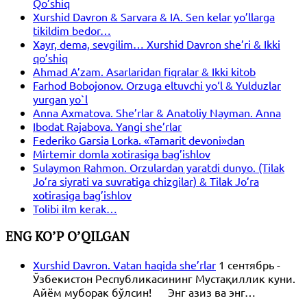
Qo’shiq
Xurshid Davron & Sarvara & IA. Sen kelar yo’llarga
tikildim bedor…
Xayr, dema, sevgilim… Xurshid Davron she’ri & Ikki
qo’shiq
Ahmad A’zam. Asarlaridan fiqralar & Ikki kitob
Farhod Bobojonov. Orzuga eltuvchi yo‘l & Yulduzlar
yurgan yo`l
Anna Axmatova. She’rlar & Anatoliy Nayman. Anna
Ibodat Rajabova. Yangi she’rlar
Federiko Garsia Lorka. «Tamarit devoni»dan
Mirtemir domla xotirasiga bag’ishlov
Sulaymon Rahmon. Orzulardan yaratdi dunyo. (Tilak
Jo’ra siyrati va suvratiga chizgilar) & Tilak Jo’ra
xotirasiga bag’ishlov
Tolibi ilm kerak…
ENG KO’P O’QILGAN
Xurshid Davron. Vatan haqida she’rlar
1 сентябрь -
Ўзбекистон Республикасининг Мустақиллик куни.
Айём муборак бўлсин! Энг азиз ва энг…