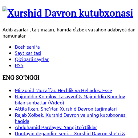
Adib asarlari, tarjimalari, hamda o'zbek va jahon adabiyotidan
namunalar
Bosh sahifa
Sayt xaritasi
Qiziqarli saytlar
RSS
ENG SO’NGGI
Mirzohid Muzaffar. Hechlik va Hellados. Esse
Najmiddin Komilov. Tasavvuf & Najmiddin Komilov
bilan suhbatlar (Video)
Attila Ilxan. She’rlar. Xurshid Davron tarjimalari
Rajab Xolbek. Xurshid Davron va uning kutubxonasi
haqida
Abduhamid Pardayev. Yangi to’rtliklar
Unutayin degandim seni… Xurshid Davron she’ri &