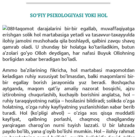
SO’FIY PSIXOLOGIYASI YOKI HOL
Maqomot darajalarini bir-bir egallab, muvaffaqiyatga
erishgan solik hol martabasiga yetadi va tasavvur-taxayyulda
ilohiy jamolni mushohada qila boshlaydi, qalbini zavqu shavq
qamrab oladi. U shunday bir holatga ko’tariladikim, butun
a’zolari go’yo Olloh deydigan, har nafasi Buyuk Ollohning
borligidan xabar beradigan bo’ladi.
Ammo ba’zilarining fikricha, hol martabasi maqomotdan
keladigan ruhiy xususiyat bo’lmasdan, balki maqomlarni bir-
bir egallay borish jarayonida yuz beradi. Boshqacha
aytganda, maqom qat’iy amaliy nazorat bosqichi, ajzu
iztirobning chuqurlashib, kuchayib borishini anglatsa, hol –
ruhiy taraqqiyotning natija – hosilasini bildiradi; solikda o’zga
holatning, o’zga ruhiy kayfiyatning yuzlanishidan xabar berib
turadi. Hol (ko’pligi ahvol) – o’ziga xos qisqa muddatli
kayfiyat, qalbning porlashi, chaqmoq chaqilganday
yarqiragan charog’on nurni tuyish lazzati. U bir lahzada
paydo bo’lib, yana g’oyib bo’lishi mumkin. Hol – ilohiy rahmat