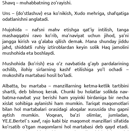
Shavq – muhabbatning zo’rayishi.
Uns – (do’stlashuv) esa ko’nikish, Xudo mehriga, shafqatiga
odatlanishni anglatadi.
Mujohida – nafsni mahv etishga qat’iy intilish, tanga
mashaqqatni ravo ko’rib, ma’naviyat uchun jihod, ya’ni
jangga kirish va g’alaba qilish demak. Mana shunday jiddu
jahd, shiddatli ruhiy iztiroblardan keyin solik Haq jamolini
mushohida eta boshlaydi.
Mushohida (ko’rish) esa o’z navbatida g’ayb pardalarining
ochilib, ilohiy sirlarning kashf etilishiga yo’l ochadi –
mukoshifa martabasi hosil bo’ladi.
Albatta, bu martaba – manzillarning ketma-ketlik tartibini
shartli, deb bilmoq kerak. Chunki bu holatlar solikda nav-
batma-navbat yuz berishi ham yoyinki birdaniga bir necha
xislat sohibiga aylanishi ham mumkin. Tariqat maqomotlari
bilan hol martabalari orasidagi aloqalar xususida shu gapni
aytish mumkin. Voqean, ba’zi olimlar, jumladan,
YE.E.Bertel`s xavf, rajo kabi biz maqomot manzillari sifatida
ko’rsatib o’tgan maqomlarni hol martabasi deb qayd etadi.