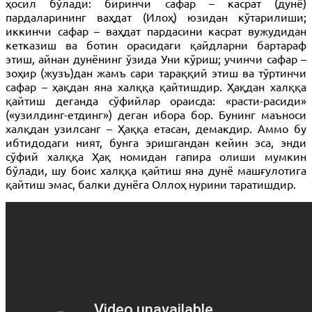
ҳосил бўлади: биринчи сафар – касрат (дунё)
пардаларининг ваҳдат (Илоҳ) юзидан кўтарилиши;
иккинчи сафар – ваҳдат пардасини касрат вужудидан
кетказиш ва ботин орасидаги қайдларни бартараф
этиш, айнан дунёнинг ўзида Уни кўриш; учинчи сафар –
зоҳир (жузъ)дан жамъ сари тараққий этиш ва тўртинчи
сафар – ҳақдан яна халққа қайтишдир. Ҳақдан халққа
қайтиш деганда сўфийлар ораисда: «расти-расиди»
(«узилдинг-етдинг») деган ибора бор. Бунинг маъноси
халқдан узилсанг – Ҳаққа етасан, демакдир. Аммо бу
ибтидодаги ният, бунга эришгандан кейин эса, энди
сўфий халққа Ҳақ номидан гапира олиши мумкин
бўлади, шу боис халққа қайтиш яна дунё машғулотига
қайтиш эмас, балки дунёга Оллоҳ нурини таратишдир.