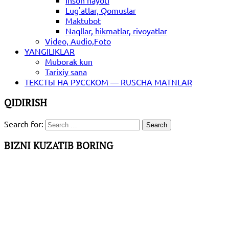
Inson hayoti
Lug'atlar, Qomuslar
Maktubot
Naqllar, hikmatlar, rivoyatlar
Video, Audio,Foto
YANGILIKLAR
Muborak kun
Tarixiy sana
ТЕКСТЫ НА РУССКОМ — RUSCHA MATNLAR
QIDIRISH
Search for:
BIZNI KUZATIB BORING