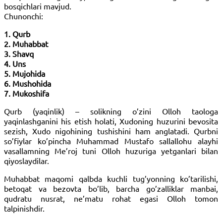
bosqichlari mavjud.
Chunonchi:
1. Qurb
2. Muhabbat
3. Shavq
4. Uns
5. Mujohida
6. Mushohida
7. Mukoshifa
Qurb (yaqinlik) – solikning o’zini Olloh taologa
yaqinlashganini his etish holati, Xudoning huzurini bevosita
sezish, Xudo nigohining tushishini ham anglatadi. Qurbni
so’fiylar ko’pincha Muhammad Mustafo sallallohu alayhi
vasallamning Me’roj tuni Olloh huzuriga yetganlari bilan
qiyoslaydilar.
Muhabbat maqomi qalbda kuchli tug’yonning ko’tarilishi,
betoqat va bezovta bo’lib, barcha go’zalliklar manbai,
qudratu nusrat, ne’matu rohat egasi Olloh tomon
talpinishdir.