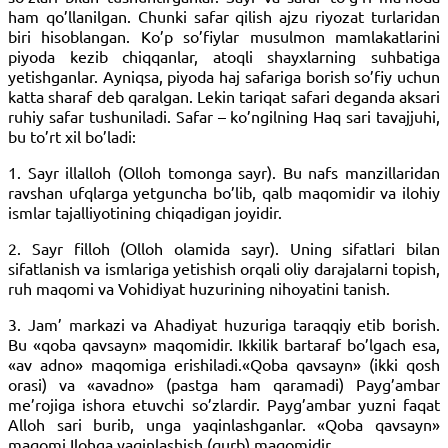
ham qo’llanilgan. Chunki safar qilish ajzu riyozat turlaridan
biri hisoblangan. Ko’p so’fiylar musulmon mamlakatlarini
piyoda kezib chiqqanlar, atoqli shayxlarning suhbatiga
yetishganlar. Ayniqsa, piyoda haj safariga borish so’fiy uchun
katta sharaf deb qaralgan. Lekin tariqat safari deganda aksari
ruhiy safar tushuniladi. Safar – ko’ngilning Haq sari tavajjuhi,
bu to’rt xil bo’ladi:
1. Sayr illalloh (Olloh tomonga sayr). Bu nafs manzillaridan
ravshan ufqlarga yetguncha bo’lib, qalb maqomidir va ilohiy
ismlar tajalliyotining chiqadigan joyidir.
2. Sayr filloh (Olloh olamida sayr). Uning sifatlari bilan
sifatlanish va ismlariga yetishish orqali oliy darajalarni topish,
ruh maqomi va Vohidiyat huzurining nihoyatini tanish.
3. Jam’ markazi va Ahadiyat huzuriga taraqqiy etib borish.
Bu «qoba qavsayn» maqomidir. Ikkilik bartaraf bo’lgach esa,
«av adno» maqomiga erishiladi.«Qoba qavsayn» (ikki qosh
orasi) va «avadno» (pastga ham qaramadi) Payg’ambar
me’rojiga ishora etuvchi so’zlardir. Payg’ambar yuzni faqat
Alloh sari burib, unga yaqinlashganlar. «Qoba qavsayn»
maqomi Ilohga yaqinlashish (qurb) maqomidir.