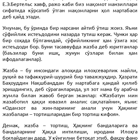
Е.Э.Бертельс хавф, ражо каби биз мақомот манзиллари
сифатида кўрсатиб ўтган мақомларни ҳол мартабаси
деб қайд этади.
Умуман, бу ўринда бир нарсани айтиб ўтиш жоиз. Яъни
сўфийлик истеъдодини назарда тутиш керак. Чунки ҳар
бир соҳада бўлганидай, сўфийликнинг ҳам ўзига хос
истеъдоди бор. Буни тасаввуфда жазба деб юритганлар
(баъзилар буни ишқ, жунун сўзлари билан ҳам
ифодалаганлар).
Жазба – бу инсондаги алоҳида илоҳсеварлик майли,
руҳий ва тафаккурий-шуурий бир таважжуҳдир. Ҳазрати
Баҳоуддин Нақшбанддан бу мартабага қандай қилиб
эришдингиз, деб сўраганларида, ул зот мана бу арабча
жумла билан жавоб берган эканлар: «Жазбатун мин
жазаботил ҳаққи ювазил амалис сақлатайни», яъни:
«Одамзот ва жин-парининг амали учун Ҳақнинг
жазбалари – тортишларидан бир тортиш кифоя».
Демак, жазба – тортиш, Ҳақнинг бандаларига ва
бандаларнинг Ҳаққа интилиши, иродани Илоҳга
боғлайдиган дард. У кўнгилни бетоқат этиб, фақру фано