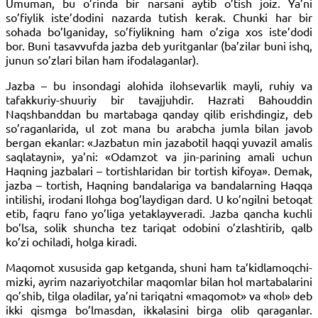
Umuman, bu o’rinda bir narsani aytib o’tish joiz. Ya’ni
so’fiylik iste’dodini nazarda tutish kerak. Chunki har bir
sohada bo’lganiday, so’fiylikning ham o’ziga xos iste’dodi
bor. Buni tasavvufda jazba deb yuritganlar (ba’zilar buni ishq,
junun so’zlari bilan ham ifodalaganlar).
Jazba – bu insondagi alohida ilohsevarlik mayli, ruhiy va
tafakkuriy-shuuriy bir tavajjuhdir. Hazrati Bahouddin
Naqshbanddan bu martabaga qanday qilib erishdingiz, deb
so’raganlarida, ul zot mana bu arabcha jumla bilan javob
bergan ekanlar: «Jazbatun min jazabotil haqqi yuvazil amalis
saqlatayni», ya’ni: «Odamzot va jin-parining amali uchun
Haqning jazbalari – tortishlaridan bir tortish kifoya». Demak,
jazba – tortish, Haqning bandalariga va bandalarning Haqqa
intilishi, irodani Ilohga bog’laydigan dard. U ko’ngilni betoqat
etib, faqru fano yo’liga yetaklayveradi. Jazba qancha kuchli
bo’lsa, solik shuncha tez tariqat odobini o’zlashtirib, qalb
ko’zi ochiladi, holga kiradi.
Maqomot xususida gap ketganda, shuni ham ta’kidlamoqchi-
mizki, ayrim nazariyotchilar maqomlar bilan hol martabalarini
qo’shib, tilga oladilar, ya’ni tariqatni «maqomot» va «hol» deb
ikki qismga bo’lmasdan, ikkalasini birga olib qaraganlar.