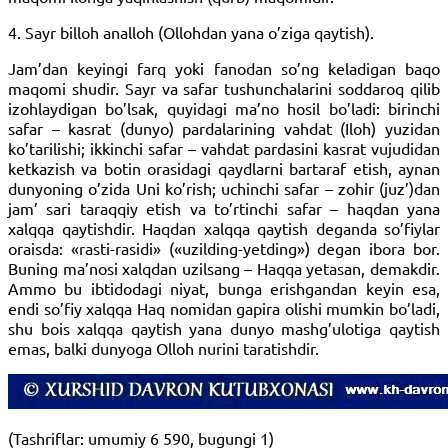
4. Sayr billoh analloh (Ollohdan yana o’ziga qaytish).
Jam’dan keyingi farq yoki fanodan so’ng keladigan baqo
maqomi shudir. Sayr va safar tushunchalarini soddaroq qilib
izohlaydigan bo’lsak, quyidagi ma’no hosil bo’ladi: birinchi
safar – kasrat (dunyo) pardalarining vahdat (Iloh) yuzidan
ko’tarilishi; ikkinchi safar – vahdat pardasini kasrat vujudidan
ketkazish va botin orasidagi qaydlarni bartaraf etish, aynan
dunyoning o’zida Uni ko’rish; uchinchi safar – zohir (juz’)dan
jam’ sari taraqqiy etish va to’rtinchi safar – haqdan yana
xalqqa qaytishdir. Haqdan xalqqa qaytish deganda so’fiylar
oraisda: «rasti-rasidi» («uzilding-yetding») degan ibora bor.
Buning ma’nosi xalqdan uzilsang – Haqqa yetasan, demakdir.
Ammo bu ibtidodagi niyat, bunga erishgandan keyin esa,
endi so’fiy xalqqa Haq nomidan gapira olishi mumkin bo’ladi,
shu bois xalqqa qaytish yana dunyo mashg’ulotiga qaytish
emas, balki dunyoga Olloh nurini taratishdir.
(Tashriflar: umumiy 6 590, bugungi 1)