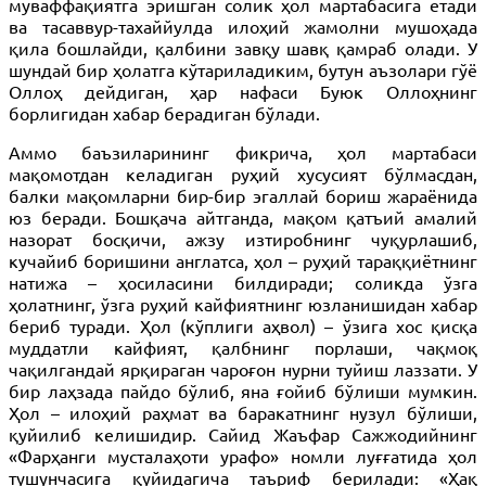
муваффақиятга эришган солик ҳол мартабасига етади
ва тасаввур-тахаййулда илоҳий жамолни мушоҳада
қила бошлайди, қалбини завқу шавқ қамраб олади. У
шундай бир ҳолатга кўтариладиким, бутун аъзолари гўё
Оллоҳ дейдиган, ҳар нафаси Буюк Оллоҳнинг
борлигидан хабар берадиган бўлади.
Аммо баъзиларининг фикрича, ҳол мартабаси
мақомотдан келадиган руҳий хусусият бўлмасдан,
балки мақомларни бир-бир эгаллай бориш жараёнида
юз беради. Бошқача айтганда, мақом қатъий амалий
назорат босқичи, ажзу изтиробнинг чуқурлашиб,
кучайиб боришини англатса, ҳол – руҳий тараққиётнинг
натижа – ҳосиласини билдиради; соликда ўзга
ҳолатнинг, ўзга руҳий кайфиятнинг юзланишидан хабар
бериб туради. Ҳол (кўплиги аҳвол) – ўзига хос қисқа
муддатли кайфият, қалбнинг порлаши, чақмоқ
чақилгандай ярқираган чароғон нурни туйиш лаззати. У
бир лаҳзада пайдо бўлиб, яна ғойиб бўлиши мумкин.
Ҳол – илоҳий раҳмат ва баракатнинг нузул бўлиши,
қуйилиб келишидир. Сайид Жаъфар Сажжодийнинг
«Фарҳанги мусталаҳоти урафо» номли луғғатида ҳол
тушунчасига қуйидагича таъриф берилади: «Ҳақ