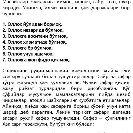
Манзиллар жумласига иймон, ишонч, сабр, тоат, шукр
киради. Унингча, илми ҳолнинг ҳам даражалари бор,
чунончи:
1. Оллоҳ йўлидан бормоқ.
2. Оллоҳ назарида бўлмоқ.
3. Оллоҳга воситачи бўлмоқ.
4. Оллоҳ хизматида бўлмоқ.
5. Оллоҳга ёр бўлмоқ.
6. Оллоҳ учун яшамоқ.
7. Оллоҳга жон фидо қилмоқ.
Соликнинг руҳий-маънавий камолотини «сайр» ёки
«сафар» сўзлари билан тушунтирганлар. Сайр ва сафар
тўғри маънода ҳам қўлланилган. Чунки сафар қилиш
ажзу риёзат турларидан бири ҳисобланган. Кўп
сўфийлар мусулмон мамлакатларини пиёда кезиб
чиққанлар, атоқли шайхларнинг суҳбатига етишганлар.
Айниқса, пиёда ҳаж сафарига бориш сўфий учун катта
шараф деб қаралган. Лекин тариқат сафари деганда
аксари руҳий сафар тушунилади. Сафар – кўнгилнинг
Ҳақ сари таважжуҳи, бу тўрт хил бўлади: