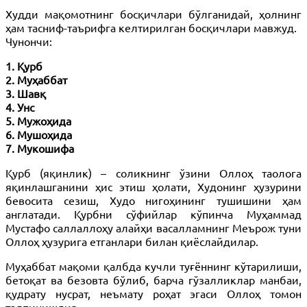
Худди мақомотнинг босқичлари бўлганидай, ҳолнинг
ҳам тасниф-таърифга келтирилган босқичлари мавжуд.
Чунончи:
1. Қурб
2. Муҳаббат
3. Шавқ
4. Унс
5. Мужоҳида
6. Мушоҳида
7. Мукошифа
Қурб (яқинлик) – соликнинг ўзини Оллоҳ таолога
яқинлашганини ҳис этиш ҳолати, Худонинг ҳузурини
бевосита сезиш, Худо нигоҳининг тушишини ҳам
англатади. Қурбни сўфийлар кўпинча Муҳаммад
Мустафо саллаллоҳу алайҳи васалламнинг Меърож туни
Оллоҳ ҳузурига етганлари билан қиёслайдилар.
Муҳаббат мақоми қалбда кучли туғённинг кўтарилиши,
бетоқат ва безовта бўлиб, барча гўзалликлар манбаи,
қудрату нусрат, неъмату роҳат эгаси Оллоҳ томон
талпинишдир.