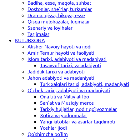
Badiha, esse, maqola, suhbat
Dostonlar, she'rlar, turkumlar
Drama, qissa, hikoya, esse
Qisqa mulohazalar, luqmalar
Ssenariy va loyihalar
Tarjimalar
KUTUBXONA
Alisher Navoiy hayoti va ijodi
Amir Temur hayoti va faoliyati
Islom tarixi, adabiyoti va madaniyati
Tasavvuf tarixi, va adabiyoti
Jadidlik tarixi va adabiyoti
Jahon adabiyoti va madaniyati
Turk xalqlari tarixi, adabiyoti, madaniyati
O'zbek tarixi, adabiyoti va madaniyati
Ona tili va Milliy alifbo
San'at va Musiqiy meros
Tarixiy hujjatlar, nodir qo'lyozmalar
Xotira va yodnomalar
Yangi kitoblar va asarlar taqdimoti
Yoshlar ijodi
Qo'shimcha bo'lim