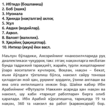
1. Ибтидо (бошланиш)
2. Боб (эшик)
3. Муомала
4. Ҳамида (мақталган) ахлоқ
5. Усул
6. Авдия (водийлар).
7. Аҳвол.
8. Валоят (валилик).
9. Ҳақойиқ (ҳақиқатлар).
10. Интиҳо (якун) ёки васл.
Маълум бўладики, Ансорийнинг «манозил»ларида руҳ
диалектикаси чуқурроқ такс этган; мақомларга нисбатан
бунда тадрижий тараққиёт, жараён, турли жиҳатларнинг
ўзаро воситалиги кучлироқ. Воқеан, мақом – бекат,
яъни йўлдаги тўхталиш бўлса, манзил сайру томоша
қиладиган жой ҳам, руҳнинг ҳордиғи, ўзини англаши ва
яна олға интилишига имкон бор. Шайхи кабир Ибн
Арабийнинг «Футуҳоти Маккия» асарида ҳам мақом ва
манзил, шу каби «тариқат работлари» бирга олиб
қаралади. Ибн Арабий кўрсатишича, тариқатда 19 та
мақом, 360 та манзил ва работ (карвонсарой) бор.