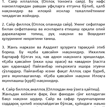
1. Сайр иллаллоҳ (Оллоҳ томонга сайр). Бу нафс
манзилларидан равшан уфқларга етгунча бўлиб, қалб
мақомидир ва илоҳий исмлар тажаллиётининг
чиқадиган жойидир.
2. Сайр филлоҳ (Оллоҳ оламида сайр). Унинг сифатлари
билан сифатланиш ва исмларига етишиш орқали олий
даражаларни топиш, руҳ мақоми ва Воҳидият
ҳузурининг ниҳоятини таниш.
3. Жамъ маркази ва Аҳадият ҳузурига тараққий этиб
бориш. Бу «қоба қавсайн» мақомидир. Иккилик
бартараф бўлгач эса, «ав адно» мақомига эришилади.
«Қоба қавсайн» (икки қош ораси) ва «авадно» (пастга
ҳам қарамади) Пайғамбар меърожига ишора этувчи
сўзлардир. Пайғамбар юзни фақат Аллоҳ сари буриб,
унга яқинлашганлар. «Қоба қавсайн» мақоми Илоҳга
яқинлашиш (қурб) мақомидир.
4. Сайр биллоҳ аналлоҳ (Оллоҳдан яна ўзига қайтиш).
Жамъдан кейинги фарқ ёки фанодан сўнг келадиган
бақо мақоми шудир. Сайр ва сафар тушунчаларини
соддароқ қилиб изоҳлайдиган бўлсак, қуйидаги маъно