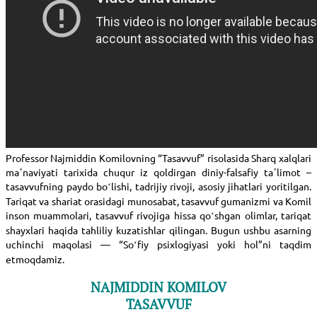
Professor Najmiddin Komilovning “Tasavvuf” risolasida Sharq xalqlari
maʼnaviyati tarixida chuqur iz qoldirgan diniy-falsafiy taʼlimot –
tasavvufning paydo boʻlishi, tadrijiy rivoji, asosiy jihatlari yoritilgan.
Tariqat va shariat orasidagi munosabat, tasavvuf gumanizmi va Komil
inson muammolari, tasavvuf rivojiga hissa qoʻshgan olimlar, tariqat
shayxlari haqida tahliliy kuzatishlar qilingan. Bugun ushbu asarning
uchinchi maqolasi — “Soʻfiy psixlogiyasi yoki hol”ni taqdim
etmoqdamiz.
NAJMIDDIN KOMILOV
TASAVVUF