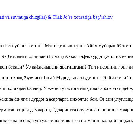
 va suvratiga chizgilar) & Tilak Jo’ra xotirasiga bag’ishlov
тон Республикасининг Мустақиллик куни. Айём муборак бўлси
970 йиллиги олдидан (15 май) Аввал тафаккурда туғилиб, кейи
кон беради? Ўз қафасимизни яратишгами? Тил инсоннинг энг д
истон халқ ёзувчиси Тоғай Мурод таваллудининг 70 йиллиги 
оҳликдан баланд. У «жон тўтисини ишқ ила сарбоз этай деб
ақида ёзилган дурдона асарларга ниҳоятда бой. Онани улуғла
урмисан сирли дамларни, Ёдларингга олурмисан ширин ғамларн
ҳоятда иссиқ, туйғулари паришон юзига майин қалқиб чиққан,