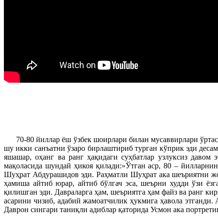
70-80 йиллар ёш ўзбек шоирлари билан мусаввирлари ўртаси
шу икки санъатни ўзаро бирлаштириб турган кўприк эди деса
яшашар, оҳанг ва ранг ҳақидаги суҳбатлар узлуксиз давом
мақоласида шундай ҳикоя қилади:»Ўтган аср, 80 – йилларнин
Шуҳрат Абдурашидов эди. Раҳматли Шуҳрат ака шеъриятни жон
ҳамиша айтиб юрар, айтиб бўлгач эса, шеърни худди ўзи ёз
қилишган эди. Давраларга ҳам, шеъриятга ҳам файз ва ранг к
асарини чизиб, адабий жамоатчилик ҳукмига ҳавола этганди.
Даврон сингари таниқли адиблар қаторида Усмон ака портретиг