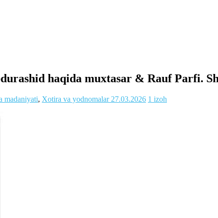
durashid haqida muxtasar & Rauf Parfi. Sh
va madaniyati
,
Xotira va yodnomalar
27.03.2026
1 izoh