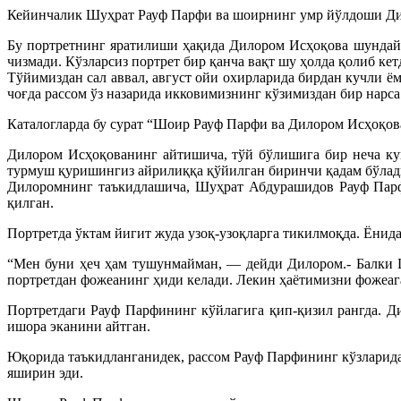
Кейинчалик Шуҳрат Рауф Парфи ва шоирнинг умр йўлдоши Дило
Бу портретнинг яратилиши ҳақида Дилором Исҳоқова шундай 
чизмади. Кўзларсиз портрет бир қанча вақт шу ҳолда қолиб кет
Тўйимиздан сал аввал, август ойи охирларида бирдан кучли ё
чоғда рассом ўз назарида икковимизнинг кўзимиздан бир нарса
Каталогларда бу сурат “Шоир Рауф Парфи ва Дилором Исҳоқова
Дилором Исҳоқованинг айтишича, тўй бўлишига бир неча кун
турмуш қуришингиз айрилиққа қўйилган биринчи қадам бўлад
Дилоромнинг таъкидлашича, Шуҳрат Абдурашидов Рауф Парфи
қилган.
Портретда ўктам йигит жуда узоқ-узоқларга тикилмоқда. Ёнида
“Мен буни ҳеч ҳам тушунмайман, — дейди Дилором.- Балки Ш
портретдан фожеанинг ҳиди келади. Лекин ҳаётимизни фожеаг
Портретдаги Рауф Парфининг кўйлагига қип-қизил рангда. Ди
ишора эканини айтган.
Юқорида таъкидланганидек, рассом Рауф Парфининг кўзларидаг
яширин эди.