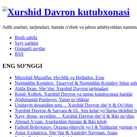
Adib asarlari, tarjimalari, hamda o'zbek va jahon adabiyotidan namun
Bosh sahifa
Sayt xaritasi
Qiziqarli saytlar
RSS
ENG SO’NGGI
Mirzohid Muzaffar. Hechlik va Hellados. Esse
Najmiddin Komilov. Tasavvuf & Najmiddin Komilov bilan suhb
Attila Ilxan. She’rlar. Xurshid Davron tarjimalari
Rajab Xolbek. Xurshid Davron va uning kutubxonasi haqida
Abduhamid Pardayev. Yangi to’rtliklar
Unutayin degandim seni… Xurshid Davron she’ri & Qo’shiq
Xurshid Davron & Sarvara & IA. Sen kelar yo’llarga tikildim
Xayr, dema, sevgilim… Xurshid Davron she’ri & Ikki qo’shiq
Ahmad A’zam. Asarlaridan fiqralar & Ikki kitob
Farhod Bobojonov. Orzuga eltuvchi yo‘l & Yulduzlar yurgan y
Anna Axmatova. She’rlar & Anatoliy Nayman. Anna