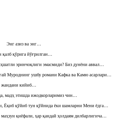
н! Энг азиз ва энг…
н қалб қўрига йўғрилган…
аҳшатли эринчоқлиги эмасмиди? Биз дунёни аввал…
Тоғай Муроднинг ушбу романи Кафка ва Камю асарлари…
», жандани кийиб…
шда, мадҳ этишда ижодкорларимиз чин…
и, Ёқиб қўйиб тун қўйнида ёки шамларни Мени ёдга…
 маҳзун қиёфали, ҳар қандай ҳолдаям дилбарлигича…