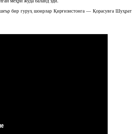
ган меҳри жуда баланд эди.
 шеър бир гуруҳ шоирлар Қирғизистонга — Қорасувга Шуҳрат