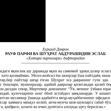
Хуршид Даврон
РАУФ ПАРФИ ВА ШУҲРАТ АБДУРАШИДНИ ЭСЛАБ
«Хотира парчалари» дафтаридан
даги яқинлик шу даражада яқин ва самимий эдики,ҳозир эслага
м хато қилмайман. Уйсиз-жойсиз ёш шоирлар ўша пайтдаёқ икки-
 этар,бир пайтлар шеър ёзган Шуҳрат эса давранинг гули эди
г бошлари, мушоиралар, адабий давралар қизигандан қизиб бо
-дилдан севар, Миртемир домланинг “Ўв, менинг ўзбаки юраги
гандай, қулочларини кенг ёйиб астойдил завқланарди. У киши
иритган мусаввир ўшанда адабиётга меҳр-муҳаббатининг ифодаси
 Асар ҳаммага маъқул келиб, анча-мунча шов-шувларга сабаб б
а, қиёфаси, ҳолати ва ички дунёсига алоҳида урғу берилган.»