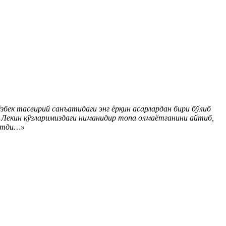
к тасвирий санъатидаги энг ёрқин асарлардан бири бўлиб
 Лекин кўзларимиздаги ниманидир топа олмаётганини айтиб,
кетди…»