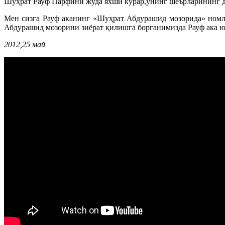
Шуҳрат Рауф Парфини жуда яхши кўрар,унинг шеърларининг де
Мен сизга Рауф аканинг «Шуҳрат Абдурашид мозорида» номл
Абдурашид мозорини зиёрат қилишга борганимизда Рауф ака юр
2012,25 май