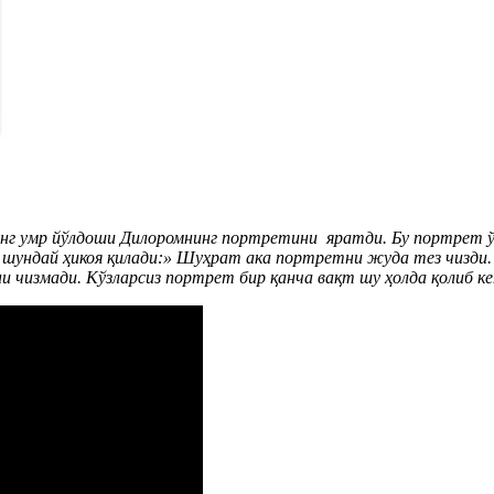
р йўлдоши Дилоромнинг портретини яратди. Бу портрет ўзбе
 шундай ҳикоя қилади:» Шуҳрат ака портретни жуда тез чизди.
ни чизмади. Кўзларсиз портрет бир қанча вақт шу ҳолда қолиб 