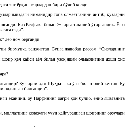
аги энг ёрқин асарлардан бири бўлиб қолди.
ўзларимиздаги ниманидир топа олмаётганини айтиб, кўзларни
ашганди. Биз Рауф ака билан ёмғирга тикилиб ўтиргандик. Ўша
ясига етди”.
” деб ном берганди.
уни бирмунча ранжитган. Бунга жавобан рассом: “Сизларнинг
 шоир ҳеч қайси аёл билан узоқ яшай олмаслигини яхши ҳис
ара?
гандир? Бу сирни ҳам Шуҳрат ака ўзи билан олиб кетган. Бу
ни олдинган билгандир”.
анги эканини, бу Парфининг бағри қон бўлиб, ёниб яшаганига
ди, миллатнинг келажаги учун қайғурадиган шоирнинг орзулари