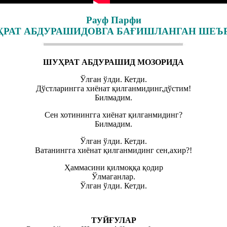
Рауф Парфи
РАТ АБДУРАШИДОВГА БАҒИШЛАНГАН ШЕЪ
ШУҲРАТ АБДУРАШИД МОЗОРИДА
Ўлган ўлди. Кетди.
Дўстларингга хиёнат қилганмидинг,дўстим!
Билмадим.
Сен хотинингга хиёнат қилганмидинг?
Билмадим.
Ўлган ўлди. Кетди.
Ватанингга хиёнат қилганмидинг сен,ахир?!
Ҳаммасини қилмоққа қодир
Ўлмаганлар.
Ўлган ўлди. Кетди.
ТУЙҒУЛАР