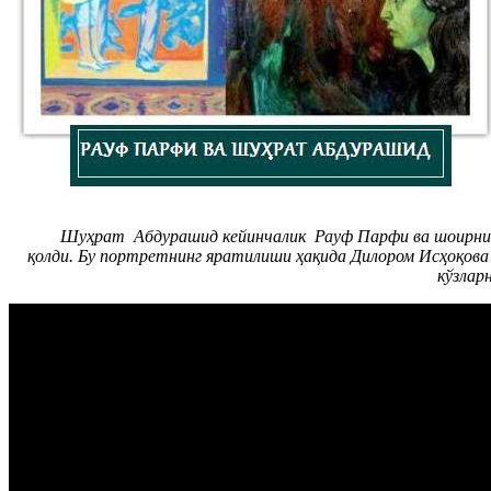
Шуҳрат Абдурашид кейинчалик Рауф Парфи ва шоирнинг ум
қолди. Бу портретнинг яратилиши ҳақида Дилором Исҳоқова
кўзлар