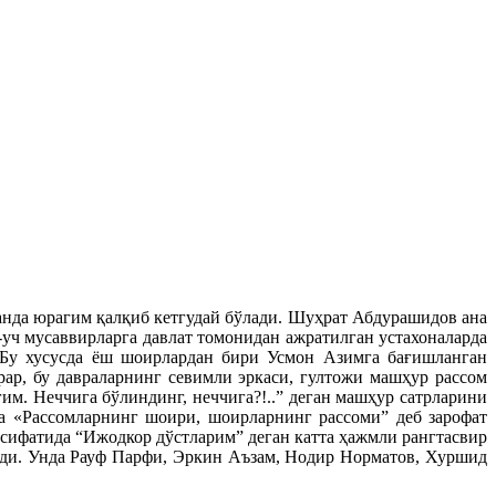
нда юрагим қалқиб кетгудай бўлади. Шуҳрат Абдурашидов ана
уч мусаввирларга давлат томонидан ажратилган устахоналарда
. Бу хусусда ёш шоирлардан бири Усмон Азимга бағишланган
рар, бу давраларнинг севимли эркаси, гултожи машҳур рассом
м. Неччига бўлиндинг, неччига?!..” деган машҳур сатрларини
га «Рассомларнинг шоири, шоирларнинг рассоми” деб зарофат
 сифатида “Ижодкор дўстларим” деган катта ҳажмли рангтасвир
ўлди. Унда Рауф Парфи, Эркин Аъзам, Нодир Норматов, Хуршид