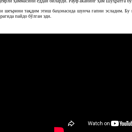
ярли ҳаммасини ёддан биларди. Рауф аканинг ҳам Шуҳратга бўл
и шеърини тақдим этиш баҳонасида шунча гапни эсладим. Бу
агида пайдо бўлган эди.