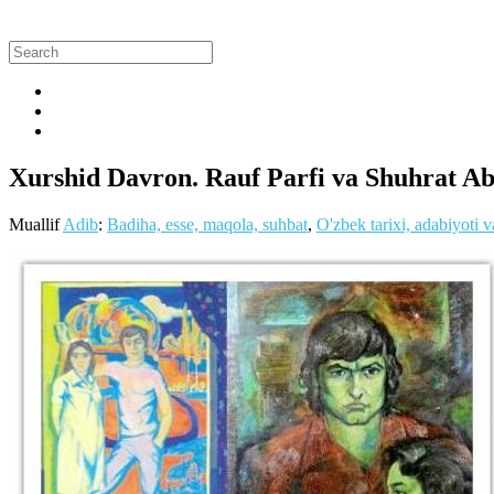
Xurshid Davron. Rauf Parfi va Shuhrat Ab
Muallif
Adib
:
Badiha, esse, maqola, suhbat
,
O'zbek tarixi, adabiyoti 