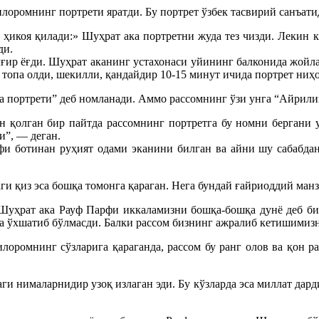
ромнинг портрети яратди. Бу портрет ўзбек тасвирий санъатид
ҳикоя қилади:» Шуҳрат ака портретни жуда тез чизди. Лекин к
ди.
мғир ёғди. Шуҳрат аканинг устахонаси уйининг балконида жойл
 топа олди, шекилли, қандайдир 10-15 минут ичида портрет ниҳо
 портрети” деб номланади. Аммо рассомнинг ўзи унга “Айрилиқ
 қолган бир пайтда рассомнинг портретга бу номни бергани 
и”, — деган.
 ботинан руҳият одами эканини билган ва айни шу сабабдан
ги қиз эса бошқа томонга қараган. Нега бундай ғайриоддий манз
уҳрат ака Рауф Парфи иккаламизни бошқа-бошқа дунё деб бил
а ўхшатиб бўлмасди. Балки рассом бизнинг ажралиб кетишимиз
лоромнинг сўзларига қараганда, рассом бу ранг олов ва қон р
и нималарнидир узоқ излаган эди. Бу кўзларда эса миллат дар