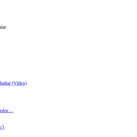
alar
atlar (Video)
 bedor…
o`l