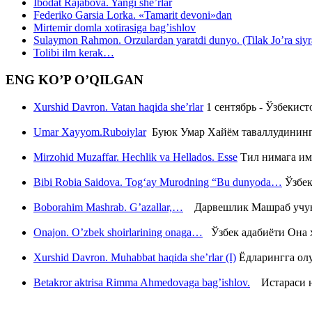
Ibodat Rajabova. Yangi she’rlar
Federiko Garsia Lorka. «Tamarit devoni»dan
Mirtemir domla xotirasiga bag’ishlov
Sulaymon Rahmon. Orzulardan yaratdi dunyo. (Tilak Jo’ra siyrati
Tolibi ilm kerak…
ENG KO’P O’QILGAN
Xurshid Davron. Vatan haqida she’rlar
1 сентябрь - Ўзбекис
Umar Xayyom.Ruboiylar
Буюк Умар Хайём таваллудининг 
Mirzohid Muzaffar. Hechlik va Hellados. Esse
Тил нимага им
Bibi Robia Saidova. Tog‘ay Murodning “Bu dunyoda…
Ўзбек
Boborahim Mashrab. G’azallar,…
Дарвешлик Машраб учун ш
Onajon. O’zbek shoirlarining onaga…
Ўзбек адабиёти Она ҳ
Xurshid Davron. Muhabbat haqida she’rlar (I)
Ёдларингга ол
Betakror aktrisa Rimma Ahmedovaga bag’ishlov.
Истараси ни