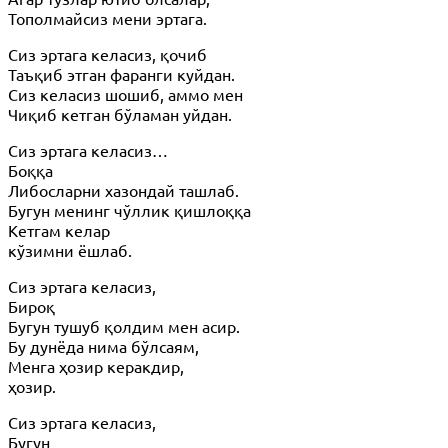
Тополмайсиз мени эртага.
Сиз эртага келасиз, қочиб
Таъқиб этган фаранги куйдан.
Сиз келасиз шошиб, аммо мен
Чиқиб кетган бўламан уйдан.
Сиз эртага келасиз…
Боққа
Либосларни хазондай ташлаб.
Бугун менинг чўллик қишлоққа
Кетгам келар
кўзимни ёшлаб.
Сиз эртага келасиз,
Бироқ
Бугун тушуб қолдим мен асир.
Бу дунёда нима бўлсаям,
Менга ҳозир керакдир,
ҳозир.
Сиз эртага келасиз,
Бугун