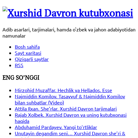
Adib asarlari, tarjimalari, hamda o'zbek va jahon adabiyotidan
namunalar
Bosh sahifa
Sayt xaritasi
Qiziqarli saytlar
RSS
ENG SO’NGGI
Mirzohid Muzaffar. Hechlik va Hellados. Esse
Najmiddin Komilov. Tasavvuf & Najmiddin Komilov
bilan suhbatlar (Video)
Attila Ilxan. She’rlar. Xurshid Davron tarjimalari
Rajab Xolbek. Xurshid Davron va uning kutubxonasi
haqida
Abduhamid Pardayev. Yangi to’rtliklar
Unutayin degandim seni… Xurshid Davron she’ri &