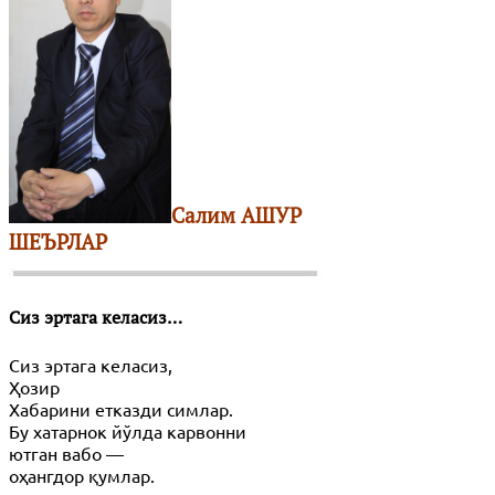
Салим АШУР
ШЕЪРЛАР
Сиз эртага келасиз…
Сиз эртага келасиз,
Ҳозир
Хабарини етказди симлар.
Бу хатарнок йўлда карвонни
ютган вабо —
оҳангдор қумлар.