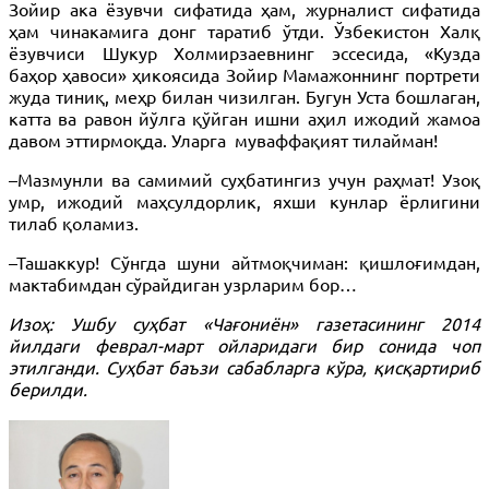
Зойир ака ёзувчи сифатида ҳам, журналист сифатида
ҳам чинакамига донг таратиб ўтди. Ўзбекистон Халқ
ёзувчиси Шукур Холмирзаевнинг эссесида, «Кузда
баҳор ҳавоси» ҳикоясида Зойир Мамажоннинг портрети
жуда тиниқ, меҳр билан чизилган. Бугун Уста бошлаган,
катта ва равон йўлга қўйган ишни аҳил ижодий жамоа
давом эттирмоқда.
Уларга муваффақият тилайман!
–Мазмунли ва самимий суҳбатингиз учун раҳмат! Узоқ
умр, ижодий маҳсулдорлик, яхши кунлар ёрлигини
тилаб қоламиз.
–Ташаккур! Сўнгда шуни айтмоқчиман: қишлоғимдан,
мактабимдан сўрайдиган узрларим бор…
Изоҳ: Ушбу суҳбат «Чағониён» газетасининг 2014
йилдаги феврал-март ойларидаги бир сонида чоп
этилганди. Суҳбат баъзи сабабларга кўра, қисқартириб
берилди.