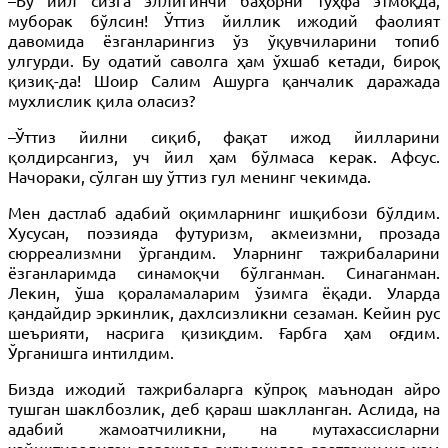
–Бу йил сизга эллигинчи баҳорни туҳфа этмоқда,
муборак бўлсин! Ўттиз йиллик ижодий фаолият
давомида ёзганларингиз ўз ўқувчиларини топиб
улгурди. Бу одатий саволга ҳам ўхшаб кетади, бироқ
қизиқ-да! Шоир Салим Ашурга қанчалик даражада
мухлислик қила оласиз?
–Ўттиз йилни сиқиб, фақат ижод йилларини
қолдирсангиз, уч йил ҳам бўлмаса керак. Афсус.
Начораки, сўлган шу ўттиз гул менинг чекимда.
Мен дастлаб адабий оқимларнинг ишқибози бўлдим.
Хусусан, поэзияда футуризм, акмеизмни, прозада
сюрреализмни ўргандим. Уларнинг тажрибаларини
ёзганларимда синамоқчи бўлганман. Синаганман.
Лекин, ўша қораламаларим ўзимга ёқади. Уларда
қандайдир эркинлик, дахлсизликни сезаман. Кейин рус
шеърияти, насрига қизиқдим. Ғарбга ҳам оғдим.
Ўрганишга интилдим.
Бизда ижодий тажрибаларга кўпроқ маънодан айро
тушган шаклбозлик, деб қараш шаклланган. Аслида, на
адабий жамоатчиликни, на мутахассисларни