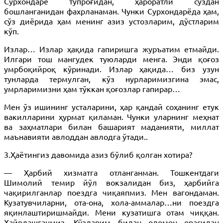
Сурхондарё тупроғидан, ҳароратли сўздан
бошланганидан фахрланаман. Чунки Сурхондарёда ҳам,
сўз диёрида ҳам менинг азиз устозларим, дўстларим
кўп.
Излар… Излар ҳақида гапиришга журъатим етмайди.
Илгари тош мангудек туюларди менга. Энди қоғоз
умрбоқийроқ кўринади. Излар ҳақида… биз узун
тунларда термулган, кўз нурларимизгина эмас,
умрларимизни ҳам тўккан қоғозлар гапирар…
Мен ўз ишининг усталарини, ҳар қандай соҳанинг етук
вакилларини ҳурмат қиламан. Чунки уларнинг меҳнат
ва заҳматлари билан башарият маданияти, миллат
маънавияти авлоддан авлодга ўтади..
3.Ҳаётингиз давомида азиз бўлиб қолган хотира?
— Ҳарбий хизматга отланганман. Тошкентдаги
Шимолий темир йўл вокзалидан биз, ҳарбийга
чақирилганлар поездга чиқаяпмиз. Мен вагондаман.
Кузатувчиларни, ота-она, хола-аммалар…ни поездга
яқинлаштиришмайди. Мени кузатишга отам чиққан.
Хайрлашганмиз. Кўзларим билан оломон орасидан