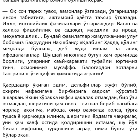
— Оқ соч тарих гувоҳ, замонлар ўзгаради, ўзгаришлар
инсон табиатига, ижтимоий ҳаётга таъсир ўтказади.
Илло, инсонийлик фазилатлари ўзгармасдир: Ватан ва
халққа фидойилик ва садоқат, мардлик ва ирода,
меҳнаткашлик… Бундай фазилатлар жамулжамини улуғ
бобомиз Баҳоуддин Нақшбанд: «Қалбинг Ҳақда, қўлинг
меҳнатда бўлсин», деб жуда ихчам ва аниқ
ифодалаганлар. Шундай инсонлар бугун ҳам орамизда
борлиги, уларнинг саъй-ҳаракати туфайли юртимиз
тинч, осмонимиз мусаффо. Балогардон зотларни
Тангрининг ўзи ҳифзи-ҳимоясида асраcин!
Қаердадир ўқиган эдим, дельфинлар жуфт бўлиб,
охирги нафасигача бир-бирига садоқат кўрсатиб
яшаркан. Яхши хўракка нафси ҳакалак отмасдан, бир ўзи
ютмасдан, шеригини ҳам овоз – сигнал бериб насибага
чорлар, аксинча, мабода, оғир вазиятда қолса, тўрга
тушса ё қармоққа илинса, шеригини ёрдамга чақирмас,
уни ҳам хавф остида қолдиришни истамас, шу йўл
билан жуфтини, турдошини асрар, нима бўлса, ўзи
бўлар экан.