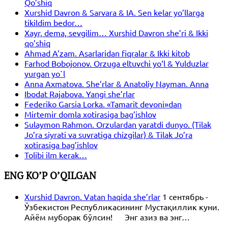
Qo’shiq
Xurshid Davron & Sarvara & IA. Sen kelar yo’llarga
tikildim bedor…
Xayr, dema, sevgilim… Xurshid Davron she’ri & Ikki
qo’shiq
Ahmad A’zam. Asarlaridan fiqralar & Ikki kitob
Farhod Bobojonov. Orzuga eltuvchi yo‘l & Yulduzlar
yurgan yo`l
Anna Axmatova. She’rlar & Anatoliy Nayman. Anna
Ibodat Rajabova. Yangi she’rlar
Federiko Garsia Lorka. «Tamarit devoni»dan
Mirtemir domla xotirasiga bag’ishlov
Sulaymon Rahmon. Orzulardan yaratdi dunyo. (Tilak
Jo’ra siyrati va suvratiga chizgilar) & Tilak Jo’ra
xotirasiga bag’ishlov
Tolibi ilm kerak…
ENG KO’P O’QILGAN
Xurshid Davron. Vatan haqida she’rlar
1 сентябрь -
Ўзбекистон Республикасининг Мустақиллик куни.
Айём муборак бўлсин! Энг азиз ва энг…