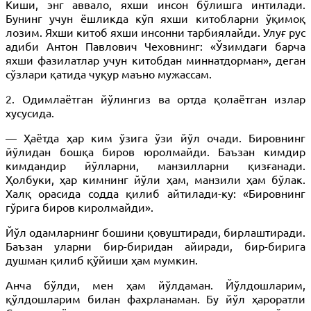
Киши, энг аввало, яхши инсон бўлишга интилади.
Бунинг учун ёшликда кўп яхши китобларни ўқимоқ
лозим. Яхши китоб яхши инсонни тарбиялайди. Улуғ рус
адиби Антон Павлович Чеховнинг: «Ўзимдаги барча
яхши фазилатлар учун китобдан миннатдорман», деган
сўзлари қатида чуқур маъно мужассам.
2. Одимлаётган йўлингиз ва ортда қолаётган излар
хусусида.
— Ҳаётда ҳар ким ўзига ўзи йўл очади. Бировнинг
йўлидан бошқа биров юролмайди. Баъзан кимдир
кимдандир йўлларни, манзилларни қизғанади.
Ҳолбуки, ҳар кимнинг йўли ҳам, манзили ҳам бўлак.
Халқ орасида содда қилиб айтилади-ку: «Бировнинг
гўрига биров киролмайди».
Йўл одамларнинг бошини қовуштиради, бирлаштиради.
Баъзан уларни бир-биридан айиради, бир-бирига
душман қилиб қўйиши ҳам мумкин.
Анча бўлди, мен ҳам йўлдаман. Йўлдошларим,
қўлдошларим билан фахрланаман. Бу йўл ҳароратли