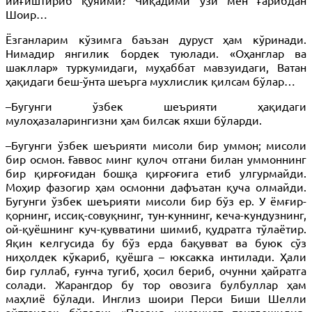
йиғиштириб қўяйми? Чиқадими ўзи мен ғарибдан
Шоир…
Ёзганларим кўзимга баъзан дуруст ҳам кўринади.
Нимадир янгилик бордек туюлади. «Оҳанглар ва
шакллар» туркумидаги, муҳаббат мавзуидаги, Ватан
ҳақидаги беш-ўнта шеърга мухлислик қилсам бўлар…
–Бугунги ўзбек шеърияти ҳақидаги
мулоҳазаларингизни ҳам билсак яхши бўларди.
–Бугунги ўзбек шеърияти мисоли бир уммон; мисоли
бир осмон. Ғаввос минг қулоч отгани билан уммоннинг
бир қирғоғидан бошқа қирғоғига етиб улгурмайди.
Моҳир фазогир ҳам осмонни дафъатан қуча олмайди.
Бугунги ўзбек шеърияти мисоли бир бўз ер. У ёмғир-
қорнинг, иссиқ-совуқнинг, тун-куннинг, кеча-кундузнинг,
ой-қуёшнинг куч-қувватини шимиб, қудратга тўлаётир.
Яқин келгусида бу бўз ерда бақувват ва буюк сўз
ниҳолдек кўкариб, қуёшга – юксакка интилади. Ҳали
бир гуллаб, ғунча тугиб, ҳосил бериб, очунни ҳайратга
солади. Жарангдор бу тор овозига булбуллар ҳам
маҳлиё бўлади. Инглиз шоири Перси Биши Шелли