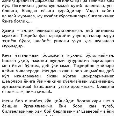
ҳайиқтирадиган даражада янгиликлар яратганимиз ҳам
йўқ. Янгиликни доим хушламай кутиб оладилар, уст-
бошига, бошдан оёғига қарайдилар. Ундан кейин
қандай муомала, муносабат кўрсатишлари Янгиликнинг
ўзига боғлиқ…
Ҳозир – эллик ёшимда мўътадилман, деб айтишим
мумкин. Тажриба фан тараққиёти учун қанчалар зарур
эҳтиёж бўлса, адабиёт ривожи учун ҳам шунчалар
муҳимдир.
Кеча ёзганимдан бошқасига мухлис бўлолмайман.
Баъзан ўқиб, наҳотки шундай тутуриқсиз нарсаларни
мен ёзган бўлсам, деб ўкинаман. Таҳрирбоп жойлари
кейин чиқаверади. Мендан яхши шоир чиқмайди, деб
кўп иккиланаман. Яхши кўрган шоирларимнинг
шеърлари ёнига ўзимникини қўёлмайман. Арзимайди,
арзимайди-да! Ёзишимни ўзгартиролмасам, бошқача
ёзолмасам, нима қилай!..
Мени бир иштибоҳ кўп қийнайди: борган сари шеър
ёзишни ўрганяпманми ёки бори ҳам тугаб,
билганларимни ҳам бой беряпманми? Ёзаверайми ёки