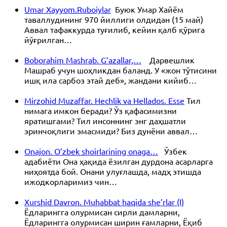
Umar Xayyom.Ruboiylar
Буюк Умар Хайём
таваллудининг 970 йиллиги олдидан (15 май)
Аввал тафаккурда туғилиб, кейин қалб қўрига
йўғрилган…
Boborahim Mashrab. G’azallar,…
Дарвешлик
Машраб учун шоҳликдан баланд. У «жон тўтисини
ишқ ила сарбоз этай деб», жандани кийиб…
Mirzohid Muzaffar. Hechlik va Hellados. Esse
Тил
нимага имкон беради? Ўз қафасимизни
яратишгами? Тил инсоннинг энг даҳшатли
эринчоқлиги эмасмиди? Биз дунёни аввал…
Onajon. O’zbek shoirlarining onaga…
Ўзбек
адабиёти Она ҳақида ёзилган дурдона асарларга
ниҳоятда бой. Онани улуғлашда, мадҳ этишда
ижодкорларимиз чин…
Xurshid Davron. Muhabbat haqida she’rlar (I)
Ёдларингга олурмисан сирли дамларни,
Ёдларингга олурмисан ширин ғамларни, Ёқиб