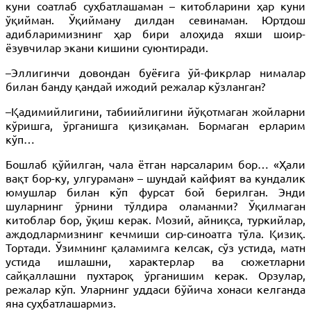
куни соатлаб суҳбатлашаман – китобларини ҳар куни
ўқийман. Ўқийману дилдан севинаман. Юртдош
адибларимизнинг ҳар бири алоҳида яхши шоир-
ёзувчилар экани кишини суюнтиради.
–Эллигинчи довондан буёғига ўй-фикрлар нималар
билан банду қандай ижодий режалар кўзланган?
–Қадимийлигини, табиийлигини йўқотмаган жойларни
кўришга, ўрганишга қизиқаман. Бормаган ерларим
кўп…
Бошлаб қўйилган, чала ётган нарсаларим бор… «Ҳали
вақт бор-ку, улгураман» – шундай кайфият ва кундалик
юмушлар билан кўп фурсат бой берилган. Энди
шуларнинг ўрнини тўлдира оламанми? Ўқилмаган
китоблар бор, ўқиш керак. Мозий, айниқса, туркийлар,
аждодлармизнинг кечмиши сир-синоатга тўла. Қизиқ.
Тортади. Ўзимнинг қаламимга келсак, сўз устида, матн
устида ишлашни, характерлар ва сюжетларни
сайқаллашни пухтароқ ўрганишим керак. Орзулар,
режалар кўп. Уларнинг уддаси бўйича хонаси келганда
яна суҳбатлашармиз.