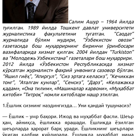
Салим Ашур – 1964 йилда
туғилган. 1989 йилда Тошкент давлат университети
журналистика факультетини тугатган. “Саодат”
журналида бўлим мудири, “Ўзбекистон овози”
газетасида бош муҳаррирнинг биринчи ўринбосари
вазифаларида хизмат қилган. 2004 йилдан “Turkiston”
ва “Молодежь Узбекистана” газеталари бош муҳаррири.
2012 йилда «Ўзбекистон Республикасида хизмат
кўрсатган журналист» фахрий унвонига сазовор бўлган.
“Яшил гиёҳ”, “Атиргул”, “Сиз эртага келасиз”, “Кечиккан
тонг”, “Аталган кунлар”, “Сенсиз”, “Дарз”, «Келажакка
қадам», «Она тилим», «Машиналар карвони», «Муҳаббат
китоби» “Титроқ” номли китоблари нашр этилган.
1.Ёшлик сизнинг наздингизда… Уни қандай тушунасиз?
— Ёшлик – умр баҳори. Ижод ва муҳаббат фасли. Шеър
ҳам, айниқса, ёшликка ярашади. Ёшликда ёзилган
шеърларда ҳарорат барқ уради. Ёшликнинг шеърлари
ўқиган қалбни куйдиради. Ёшликда муҳаббат нима