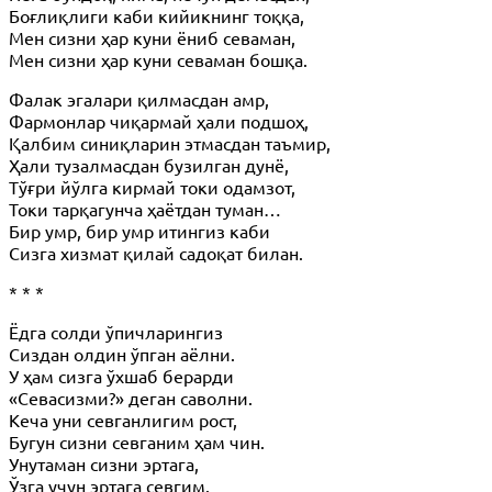
Боғлиқлиги каби кийикнинг тоққа,
Мен сизни ҳар куни ёниб севаман,
Мен сизни ҳар куни севаман бошқа.
Фалак эгалари қилмасдан амр,
Фармонлар чиқармай ҳали подшоҳ,
Қалбим синиқларин этмасдан таъмир,
Ҳали тузалмасдан бузилган дунё,
Тўғри йўлга кирмай токи одамзот,
Токи тарқагунча ҳаётдан туман…
Бир умр, бир умр итингиз каби
Сизга хизмат қилай садоқат билан.
* * *
Ёдга солди ўпичларингиз
Сиздан олдин ўпган аёлни.
У ҳам сизга ўхшаб берарди
«Севасизми?» деган саволни.
Кеча уни севганлигим рост,
Бугун сизни севганим ҳам чин.
Унутаман сизни эртага,
Ўзга учун эртага севгим.