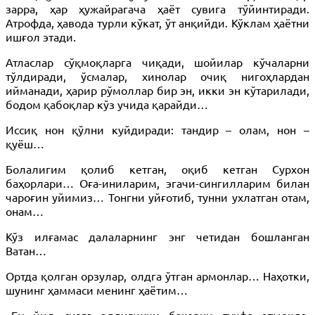
зарра, ҳар ҳужайрагача ҳаёт сувига тўйинтиради.
Атрофда, ҳавода турли кўкат, ўт анқийди. Кўклам ҳаётни
ишғол этади.
Атласлар сўқмоқларга чиқади, шойилар кўчаларни
тўлдиради, ўсмалар, хинолар очиқ нигоҳлардан
ийманади, ҳарир рўмоллар бир эн, икки эн кўтарилади,
бодом қабоқлар кўз учида қарайди…
Иссиқ нон қўлни куйдиради: тандир – олам, нон –
қуёш…
Болалигим қолиб кетган, оқиб кетган Сурхон
баҳорлари… Оға-иниларим, эгачи-сингилларим билан
чароғин уйимиз… Тонгни уйғотиб, тунни ухлатган отам,
онам…
Кўз илғамас далаларнинг энг четидан бошланган
Ватан…
Ортда қолган орзулар, олдга ўтган армонлар… Наҳотки,
шунинг ҳаммаси менинг ҳаётим…