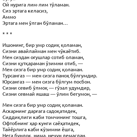
Ой нурига лим-лим тўламан.
Сиз эртага келасиз,
Аммо
Эртага мен ўлган бўламан…
* * *
Ишонинг, бир умр содиқ қоламан,
Сизни авайлайман мен чўкаётиб.
Мен сиздан оғушлар сотиб оламан,
Сизни қутқараман ўзимни отиб, —
Мен сизга бир умр содиқ қоламан.
Турсангаз — мен сизга паноҳ бўлгумдир.
Юрсангаз — мен сизга бўлгум посбон.
Сизни севиб ўлмоқ — гўзал удумдир,
Сизни севмай яшаш — ўлим бегумон, —
Мен сизга бир умр содиқ қоламан.
Аскарнинг дарғага садоқатидек,
Сиддиқлиги каби томчининг тошга,
Офтобнинг ҳар кунги саёҳатидек,
Тайёрлига каби кўзимни ёшга,
Нега бундоқ, нима, нечун демасдан,