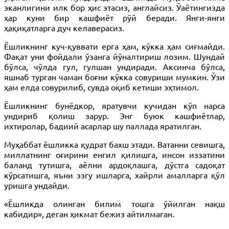
эканлигини илк бор ҳис этасиз, англайсиз. Ўаётингизда
ҳар куни бир кашфиёт рўй беради. Янги-янги
ҳақиқатларга дуч келаверасиз.
Ёшликнинг куч-қуввати ерга ҳам, кўкка ҳам сиғмайди.
Фақат уни фойдали ўзанга йўналтириш лозим. Шундай
бўлса, чўлда гул, гулшан ундиради. Аксинча бўлса,
яшнаб турган чаман боғни кўкка совуриши мумкин. Ўзи
ҳам елда совурилиб, сувда оқиб кетиши эҳтимол.
Ёшликнинг бунёдкор, яратувчи кучидан кўп нарса
ундириб қолиш зарур. Энг буюк кашфиётлар,
ихтиролар, бадиий асарлар шу паллада яратилган.
Муҳаббат ёшликка қудрат бахш этади. Ватанни севишга,
миллатнинг оғирини енгил қилишга, инсон иззатини
баланд тутишга, аёлни ардоқлашга, дўстга садоқат
кўрсатишга, яъни эзгу ишларга, хайрли амалларга қўл
уришга ундайди.
«Ёшликда олинган билим тошга ўйилган нақш
кабидир», деган ҳикмат бежиз айтилмаган.