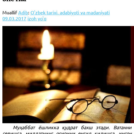
Muallif
Adib
:
O'zbek tarixi, adabiyoti va madaniyati
09.03.2017
izoh yo'q
Муҳаббат ёшликка қудрат бахш этади. Ватанни
севишга, миллатнинг оғирини енгил қилишга, инсон