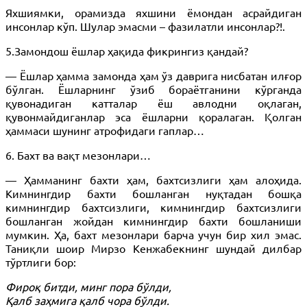
Яхшиямки, орамизда яхшини ёмондан асрайдиган
инсонлар кўп. Шулар эмасми – фазилатли инсонлар?!.
5.Замондош ёшлар ҳақида фикрингиз қандай?
— Ёшлар ҳамма замонда ҳам ўз даврига нисбатан илғор
бўлган. Ёшларнинг ўзиб бораётганини кўрганда
қувонадиган катталар ёш авлодни оқлаган,
қувонмайдиганлар эса ёшларни қоралаган. Қолган
ҳаммаси шунинг атрофидаги гаплар…
6. Бахт ва вақт мезонлари…
— Ҳамманинг бахти ҳам, бахтсизлиги ҳам алоҳида.
Кимнингдир бахти бошланган нуқтадан бошқа
кимнингдир бахтсизлиги, кимнингдир бахтсизлиги
бошланган жойдан кимнингдир бахти бошланиши
мумкин. Ҳа, бахт мезонлари барча учун бир хил эмас.
Таниқли шоир Мирзо Кенжабекнинг шундай дилбар
тўртлиги бор:
Фироқ битди, минг пора бўлди,
Қалб заҳмига қалб чора бўлди.