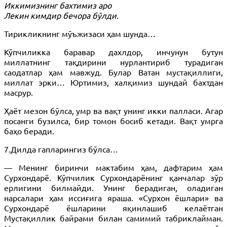
Иккимизнинг бахтимиз аро
Лекин кимдир бечора бўлди.
Тирикликнинг мўъжизаси ҳам шунда…
Кўпчиликка баравар дахлдор, инчунун бутун
миллатнинг тақдирини нурлантириб турадиган
саодатлар ҳам мавжуд. Булар Ватан мустақиллиги,
миллат эрки… Юртимиз, халқимиз шундай бахтдан
масрур.
Ҳаёт мезон бўлса, умр ва вақт унинг икки палласи. Агар
посанги бузилса, бир томон босиб кетади. Вақт умрга
баҳо беради.
7.Дилда гапларингиз бўлса…
— Менинг биринчи мактабим ҳам, дафтарим ҳам
Сурхондарё. Кўпчилик Сурхондарёнинг қанчалар зўр
ерлигини билмайди. Унинг берадиган, оладиган
нарсалари ҳам иссиғига яраша. «Сурхон ёшлари» ва
Сурхондарё ёшларини яқинлашиб келаётган
Мустақиллик байрами билан самимий табриклайман.