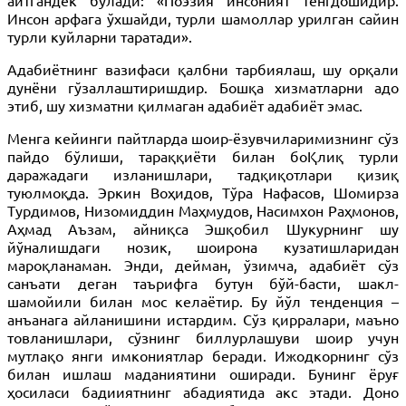
айтгандек бўлади: «Поэзия инсоният тенгдошидир.
Инсон арфага ўхшайди, турли шамоллар урилган сайин
турли куйларни таратади».
Адабиётнинг вазифаси қалбни тарбиялаш, шу орқали
дунёни гўзаллаштиришдир. Бошқа хизматларни адо
этиб, шу хизматни қилмаган адабиёт адабиёт эмас.
Менга кейинги пайтларда шоир-ёзувчиларимизнинг сўз
пайдо бўлиши, тараққиёти билан боҚлиқ турли
даражадаги изланишлари, тадқиқотлари қизиқ
туюлмоқда. Эркин Воҳидов, Тўра Нафасов, Шомирза
Турдимов, Низомиддин Маҳмудов, Насимхон Раҳмонов,
Аҳмад Аъзам, айниқса Эшқобил Шукурнинг шу
йўналишдаги нозик, шоирона кузатишларидан
мароқланаман. Энди, дейман, ўзимча, адабиёт сўз
санъати деган таърифга бутун бўй-басти, шакл-
шамойили билан мос келаётир. Бу йўл тенденция –
анъанага айланишини истардим. Сўз қирралари, маъно
товланишлари, сўзнинг биллурлашуви шоир учун
мутлақо янги имкониятлар беради. Ижодкорнинг сўз
билан ишлаш маданиятини оширади. Бунинг ёруғ
ҳосиласи бадииятнинг абадиятида акс этади. Доно