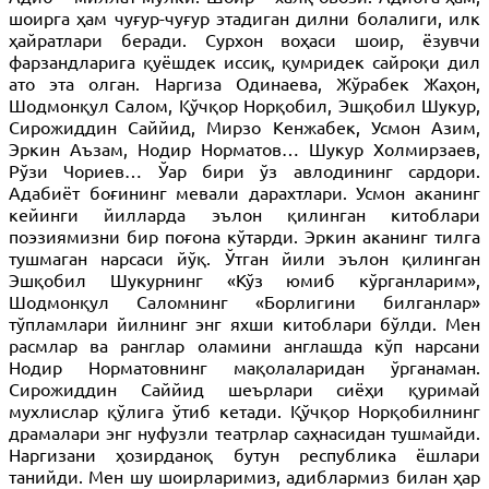
шоирга ҳам чуғур-чуғур этадиган дилни болалиги, илк
ҳайратлари беради. Сурхон воҳаси шоир, ёзувчи
фарзандларига қуёшдек иссиқ, қумридек сайроқи дил
ато эта олган. Наргиза Одинаева, Жўрабек Жаҳон,
Шодмонқул Салом, Қўчқор Норқобил, Эшқобил Шукур,
Сирожиддин Саййид, Мирзо Кенжабек, Усмон Азим,
Эркин Аъзам, Нодир Норматов… Шукур Холмирзаев,
Рўзи Чориев… Ўар бири ўз авлодининг сардори.
Адабиёт боғининг мевали дарахтлари. Усмон аканинг
кейинги йилларда эълон қилинган китоблари
поэзиямизни бир поғона кўтарди. Эркин аканинг тилга
тушмаган нарсаси йўқ. Ўтган йили эълон қилинган
Эшқобил Шукурнинг «Кўз юмиб кўрганларим»,
Шодмонқул Саломнинг «Борлигини билганлар»
тўпламлари йилнинг энг яхши китоблари бўлди. Мен
расмлар ва ранглар оламини англашда кўп нарсани
Нодир Норматовнинг мақолаларидан ўрганаман.
Сирожиддин Саййид шеърлари сиёҳи қуримай
мухлислар қўлига ўтиб кетади. Қўчқор Норқобилнинг
драмалари энг нуфузли театрлар саҳнасидан тушмайди.
Наргизани ҳозирданоқ бутун республика ёшлари
танийди. Мен шу шоирларимиз, адиблармиз билан ҳар