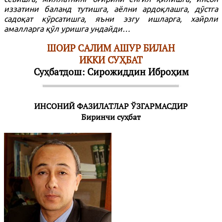
иззатини баланд тутишга, аёлни ардоқлашга, дўстга
садоқат кўрсатишга, яъни эзгу ишларга, хайрли
амалларга қўл уришга ундайди…
ШОИР САЛИМ АШУР БИЛАН
ИККИ СУҲБАТ
Суҳбатдош: Сирожиддин Иброҳим
ИНСОНИЙ ФАЗИЛАТЛАР ЎЗГАРМАСДИР
Биринчи суҳбат