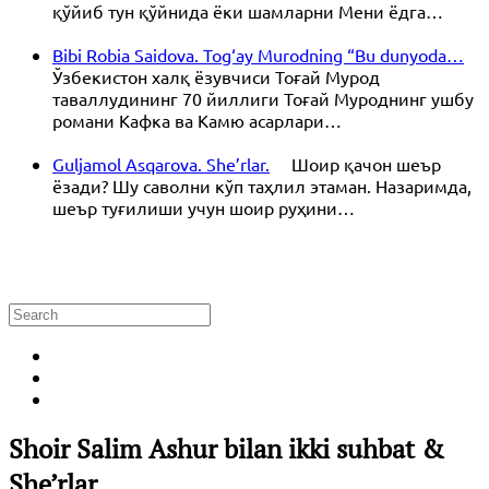
қўйиб тун қўйнида ёки шамларни Мени ёдга…
Bibi Robia Saidova. Tog‘ay Murodning “Bu dunyoda…
Ўзбекистон халқ ёзувчиси Тоғай Мурод
таваллудининг 70 йиллиги Тоғай Муроднинг ушбу
романи Кафка ва Камю асарлари…
Guljamol Asqarova. She’rlar.
Шоир қачон шеър
ёзади? Шу саволни кўп таҳлил этаман. Назаримда,
шеър туғилиши учун шоир руҳини…
Shoir Salim Ashur bilan ikki suhbat &
She’rlar