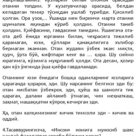
отамни топдим. У кузатувчилар орасида, белдан
келадиган темир тўсиқдан ушлаб турибди. Қисилиб
қолган. Ора узоқ… Ўшанда мен биринчи марта отамни
шунчалик яқиндан кўриб қолдим. Отамни таниб
қолдим. Қиёфасини, гавдасини танидим. Ўшангача ота-
ота деб ёнида юрганим билан, чеҳрасига тикилиб
қарамаган, юзи, қўллари қанақалигига эътибор
бермаган эканман. Отам жудаям ўзбек экан: миқти,
қурч, ўрта бўй, кифтлари кенг ва … қора. Шу сиймо
юрагимга, кўзимга муҳрланиб қолди. Ота десам, ҳозир
ҳам кўз ўнгимда ўша қиёфа гавдаланади.
Отамнинг юзи ёнидаги бошқа одамларнинг юзларига
қараганда қорароқ эди. Шу нарсанинг белгиси эди бу:
отам нисбатан ўзбекроқ эди, қуёш ва шамолга тик
қараган, далани айланиб ўтмаган, чин меҳнаткаш,
заҳмат, машаққатни кўпроқ кечирган эди.
Ҳа, отам халқимизнинг кичик тимсоли эди – кичик ва
оддий.
4.Тасаввурингизча, «Инсон» номига муносиб шахс
қандай фазилатлар соҳиби бўлиши керак?