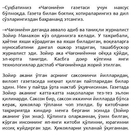
–Суҳбатимиз «Чағониён» газетаси учун махсус
бўлмоқда. Газета билан боғлиқ хотираларингиз ва дил
сўзларингиздан баҳраманд этсангиз.
–«Чағониён» деганда аввало адиб ва таниқли журналист
Зойир Мамажон кўз олдимизга келади. У тажрибали,
ҳаётни яхши кўрадиган ва яхши биладиган, воқеаларга
муносабатини дангал ошкор этадиган, ташаббускор
журналист эди. Зойир ака «Чағониён»ни оёққа қўйди,
эл-юртга танитди. Касбга доир кўпгина янги
технологиялар дастлаб «Чағониён»да жорий этилган.
Зойир акани ўтган асрнинг саксонинчи йилларидан,
вилоят газетасида меҳнат қилган пайтларидан билар
эдим. Мен у пайтда ўрта мактаб ўқувчисиман. Газетада
Зойир аканинг катта-катта мақолалари тез-тез эълон
қилинарди. Саксон бир, саксон иккинчи йилларда бўлса
керак, ҳикоялар тўплами чоп этилди. Бу китобчани
таҳририятда кимдир менга бергани эсимда (Зойир
аканинг ўзи эмас). Қўлимга оларканман, ўзим билган,
кўрган инсоннинг яп-янги китоби қўлимни, юрагимни
иссиқ куйдирган эди. Ҳикояларни ухламай ўқиганман.