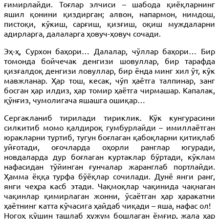
ғимирлайди. Тоғлар элчиси – шабода қиёқларнинг
яшил қонини қиздирган; алвон, напармон, нимдош,
пистоқи, кўкиш, сарғиш, қизғиш, оқиш муждаларни
адирларга, далаларга ҳовуч-ҳовуч сочади.
Эҳ-ҳ, Сурхон баҳори… Далалар, чўллар баҳори… Бир
томонда бойчечак денгизи шовуллар, бир тарафда
қизғалдоқ денгизи ловуллар, бир ёнда минг хил ўт, кўк
мавжланар. Ҳар тош, кесак, чўп ҳаётга талпинар, занг
босган ҳар илдиз, ҳар томир ҳаётга чирмашар. Капалак,
қўнғиз, чумолигача яшашга ошиқар…
Сергакланиб тирилади тириклик. Кўк кунгурасини
силкитиб момо қалдироқ гумбурлайди – имиллаётган
юракларни туртиб, тугун боғлаган қабоқларни қитиқлаб
уйғотади, оғочларда оҳорли ранглар югуради,
новдаларда дур боғлаган куртаклар бўртади, кўклам
нафасидан тўйинган ғунчалар жаранглаб портлайди.
Ҳамма ёққа турфа бўёқлар сочилади. Дунё янги ранг,
янги чеҳра касб этади. Чақмоқлар чақинида чақнаган
чақинлар қимирлаган жонни, ўсаётган ҳар ҳаракатни
ҳаётнинг катта кўчасига ҳайдаб чиқади – яша, нафас ол!
Ногоҳ қўшин ташлаб ҳужум бошлаган ёмғир, жала ҳар