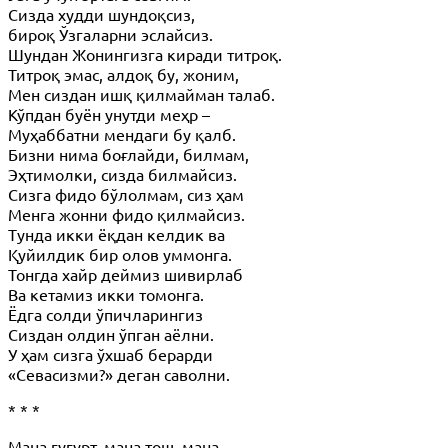
Сизда худди шундоқсиз,
бироқ Ўзгаларни эслайсиз.
Шундан Жонингизга киради титроқ.
Титроқ эмас, алдоқ бу, жоним,
Мен сиздан ишқ қилмайман талаб.
Кўпдан буён унутди меҳр –
Муҳаббатни мендаги бу қалб.
Бизни нима боғлайди, билмам,
Эҳтимолки, сизда билмайсиз.
Сизга фидо бўлолмам, сиз ҳам
Менга жонни фидо қилмайсиз.
Тунда икки ёқдан келдик ва
Қуйилдик бир олов уммонга.
Тонгда хайр деймиз шивирлаб
Ва кетамиз икки томонга.
Ёдга солди ўпичларингиз
Сиздан олдин ўпган аёлни.
У ҳам сизга ўхшаб берарди
«Севасизми?» деган саволни.
* * *
Мана гугурт, мана тош, мана