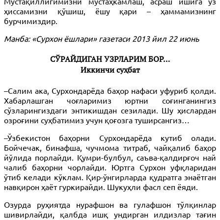
Мустақиллигимизни мустаҳкамлаш, асраш ишига ўз
ҳиссамизни қўшиш, ёшу қари – ҳаммамизнинг
бурчимиздир.
Манба: «Сурхон ёшлари» газетаси 2013 йил 22 июнь
СЎРАЙДИГАН УЗРЛАРИМ БОР…
Иккинчи суҳбат
–Салим ака, Сурхондарёда баҳор нафаси уфуриб қолди.
Хабарлашган чоғларимиз юртни соғинганингиз
сўзларингиздаги энтикишдан сезилади. Шу ҳислардан
озроғини суҳбатимиз учун қоғозга туширсангиз…
–Ўзбекистон баҳорни Сурхондарёда кутиб олади.
Бойчечак, бинафша, чучмома титраб, чайқалиб баҳор
йўлида порлайди. Қумри-булбул, саъва-қалдирғоч най
чалиб баҳорни чорлайди. Юртга Сурхон уфқларидан
ўтиб келади кўклам. Қир-ўнгирларда қудратга энаётган
навқирон ҳаёт гуркирайди. Шукуҳли фасл сеп ёяди.
Озурда руҳиятда нурафшон ва гулафшон тўлқинлар
шивирлайди, қалбда ишқ ундирган илдизлар тағин