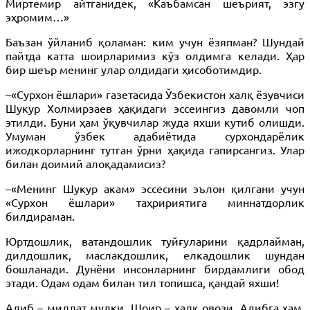
Миртемир айтганидек, «Каъбамсан шеърият, эзгу
эҳромим…»
Баъзан ўйланиб қоламан: ким учун ёзяпман? Шундай
пайтда катта шоирларимиз кўз олдимга келади. Ҳар
бир шеър менинг улар олдидаги ҳисоботимдир.
–«Сурхон ёшлари» газетасида Ўзбекистон халқ ёзувчиси
Шукур Холмирзаев ҳақидаги эссеингиз давомли чоп
этилди. Буни ҳам ўқувчилар жуда яхши кутиб олишди.
Умуман ўзбек адабиётида сурхондарёлик
ижодкорларнинг тутган ўрни ҳақида гапирсангиз. Улар
билан доимий алоқадамисиз?
–«Менинг Шукур акам» эссесини эълон қилгани учун
«Сурхон ёшлари» таҳририятига миннатдорлик
билдираман.
Юртдошлик, ватандошлик туйғуларини қадрлайман,
дилдошлик, маслакдошлик, елкадошлик шундан
бошланади. Дунёни инсонларнинг бирдамлиги обод
этади. Одам одам билан тил топишса, қандай яхши!
Адиб – миллат мулки. Шоир – халқ овози. Адибга ҳам,