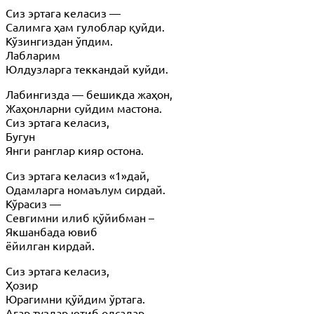
Сиз эртага келасиз —
Салимга ҳам гулоблар қуйди.
Кўзингиздан ўпдим.
Лабларим
Юлдузларга теккандай куйди.
Лабингизда — бешикда жаҳон,
Жаҳонларни суйдим мастона.
Сиз эртага келасиз,
Бугун
Янги ранглар кияр остона.
Сиз эртага келасиз «1»дай,
Одамларга номаълум сирдай.
Кўрасиз —
Севгимни илиб қўйибман –
Якшанбада ювиб
ёйилган кирдай.
Сиз эртага келасиз,
Ҳозир
Юрагимни қўйдим ўртага.
Агар тузлар ютиб олсалар,