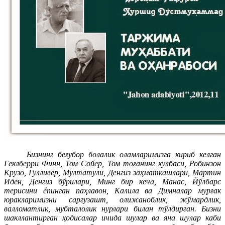
Бизнинг беғубор болалик оламларимизга кириб келган
Геклберри Финн, Том Сойер, Том тоғанинг кулбаси, Робинзон
Крузо, Гулливер, Мултатули, Денгиз заҳматкашлари, Мартин
Иден, Денгиз бўрилари, Минг бир кеча, Манас, Йўлбарс
терисини ёпинган паҳлавон, Калила ва Димналар мурғак
юракларимизни саргузашт, олижаноблик, жўмардлик,
валломатлик, мубталолик нурлари билан тўлдирган. Бизни
шакллантирган ҳодисалар ичида шулар ва яна шулар каби