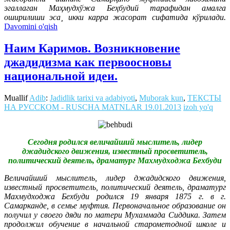
эгаллаган Маҳмудхўжа Беҳбудий тарафидан амалга
оширилиши эса¸ икки карра жасорат сифатида кўрилади.
Davomini o'qish
Наим Каримов. Возникновение
джадидизма как первоосновы
национальной идеи.
Muallif
Adib
:
Jadidlik tarixi va adabiyoti
,
Muborak kun
,
ТЕКСТЫ
НА РУССКОМ - RUSCHA MATNLAR
19.01.2013
izoh yo'q
Сегодня родился величайший мыслитель, лидер
джадидского движения, известный просветитель,
политический деятель, драматург Махмудходжа Бехбуди
Величайший мыслитель, лидер джадидского движения,
известный просветитель, политический деятель, драматург
Махмудходжа Бехбуди родился 19 января 1875 г. в г.
Самарканде, в семье муфтия. Первоначальное образование он
получил у своего дяди по матери Мухаммада Сиддика. Затем
продолжил обучение в начальной старометодной школе и