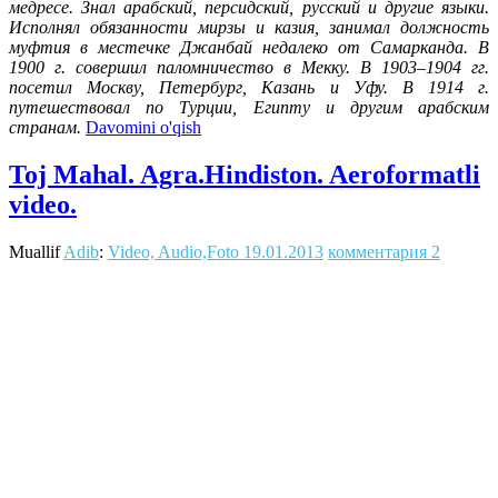
медресе. Знал арабский, персидский, русский и другие языки.
Исполнял обязанности мирзы и казия, занимал должность
муфтия в местечке Джанбай недалеко от Самарканда. В
1900 г. совершил паломничество в Мекку. В 1903–1904 гг.
посетил Москву, Петербург, Казань и Уфу. В 1914 г.
путешествовал по Турции, Египту и другим арабским
странам.
Davomini o'qish
Toj Mahal. Agra.Hindiston. Aeroformatli
video.
Muallif
Adib
:
Video, Audio,Foto
19.01.2013
комментария 2