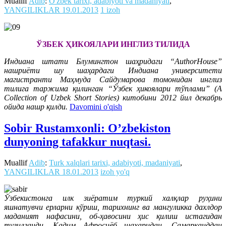
Muallif
Adib
:
O'zbek tarixi, adabiyoti va madaniyati
,
YANGILIKLAR
19.01.2013
1 izoh
ЎЗБЕК ҲИКОЯЛАРИ ИНГЛИЗ ТИЛИДА
Индиана штати Блумингтон шаҳридаги “AuthorHouse”
нашриёти шу шаҳардаги Индиана университети
магистранти Маҳмуда Сайдумарова томонидан инглиз
тилига таржима қилинган “Ўзбек ҳикоялари тўплами” (A
Collection of Uzbek Short Stories) китобини 2012 йил декабрь
ойида нашр қилди.
Davomini o'qish
Sobir Rustamxonli: O’zbekiston
dunyoning tafakkur nuqtasi.
Muallif
Adib
:
Turk xalqlari tarixi, adabiyoti, madaniyati
,
YANGILIKLAR
18.01.2013
izoh yo'q
Ўзбекистонга илк зиёратим туркий халқлар руҳини
яшнатувчи ерларни кўриш, тарихнинг ва мангуликка дахлдор
маданият нафасини, об-ҳавосини ҳис қилиш истагидан
туғилганди. Қадим Афросиёб шаҳаридан, Самарқанддан