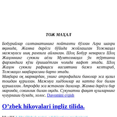
TОЖ МАҲАЛ
Бобурийлар салтанатининг пойтахти бўлган Агра шахри
яқинида, Жамна дарёси бўйида жойлашган Тожмаҳал
мажмуаси ишқ рамзига айланган. Шоҳ Бобур невараси Шоҳ
Жаҳоннинг суюкли аёли Мумтозмаҳал ўн тўртинчи
фарзандига кўзи ёришаётган чоғида вафот этади. Шоҳ
Жаҳон суюкли рафиқаси васиятини бажо келтириб,
Тожмаҳал мақбарасини барпо этади.
Мақбара оқ мармардан, унинг атрофидаги бинолар эса қизил
тошдан қурилган. Мажмуа хиёбонлар ва катта боғ билан
қуршалган. Атрофда эса ястанган далалар. Жамна дарёси бир
маромда, сокинлик билан оқади. Сукунатни фақат қушларнинг
чуғурлаши бузади, холос
.
Davomini o'qish
O’zbek hikoyalari ingliz tilida.