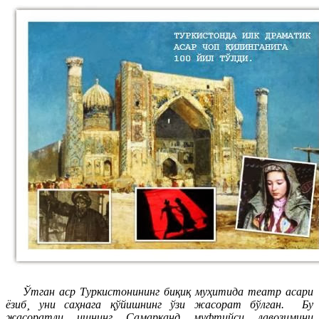
Ўтган аср Туркистонининг биқиқ муҳитида театр асари
ëзиб¸ уни саҳнага қўйишнинг ўзи жасорат бўлган. Бу
жасоратли ишнинг Самарқанд муфтийси лавозимини