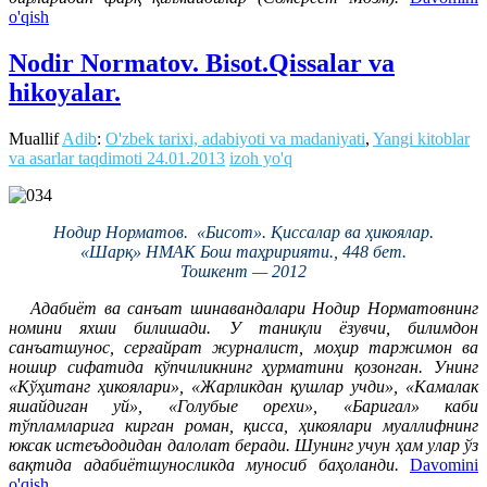
o'qish
Nodir Normatov. Bisot.Qissalar va
hikoyalar.
Muallif
Adib
:
O'zbek tarixi, adabiyoti va madaniyati
,
Yangi kitoblar
va asarlar taqdimoti
24.01.2013
izoh yo'q
Нодир Норматов. «Бисот». Қиссалар ва ҳикоялар.
«Шарқ» НМАК Бош таҳририяти., 448 бет.
Тошкент — 2012
Адабиёт ва санъат шинавандалари Нодир Норматовнинг
номини яхши билишади. У таниқли ёзувчи, билимдон
санъатшунос, серғайрат журналист, моҳир таржимон ва
ношир сифатида кўпчиликнинг ҳурматини қозонган. Унинг
«Кўҳитанг ҳикоялари», «Жарликдан қушлар учди», «Камалак
яшайдиган уй», «Голубые орехи», «Баригал» каби
тўпламларига кирган роман, қисса, ҳикоялари муаллифнинг
юксак истеъдодидан далолат беради. Шунинг учун ҳам улар ўз
вақтида адабиётшуносликда муносиб баҳоланди.
Davomini
o'qish