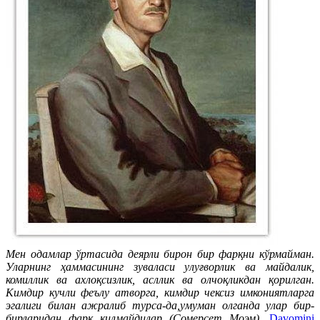
Мен одамлар ўртасида деярли бирон бир фарқни кўрмайман.
Уларнинг ҳаммасининг зуваласи улуғворлик ва майдалик,
комиллик ва ахлоқсизлик, асллик ва олчоқликдан қорилган.
Кимдир кучли феълу атворга, кимдир чексиз имкониятларга
эгалиги билан ажралиб турса-да,умуман олганда улар бир-
бирларидан фарқ қилмайдилар (Сомерсет Моэм).
Davomini