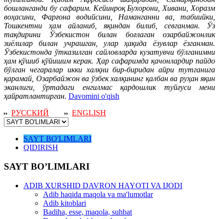
бошланганди бу сафарим. Кейинроқ Бухорони, Хивани, Хоразм
воҳасини, Фарғона водийсини, Наманганни ва, та­биийки,
Тошкентни ҳам айланиб, яқиндан билиб, севганман. Ўз
тақдирини Ўзбекистон билан боғлаган озарбайжонлик
зиёлилар билан учрашган, улар ҳақида ёзувлар ёзганман.
Ўзбекистонда ўтказилган сайловларда кузатувчи бўлганимни
ҳам қўшиб қўйишим керак. Ҳар сафаримда қачонлардир пайдо
бўлган чегаралар икки халқни бир-биридан айри тутганига
қарамай, Озарбайжон ва ўзбек халқининг қалбан ва руҳан яқин
эканлиги, ўртадаги енгилмас қардошлик туйғуси мени
ҳайратлантирган
.
Davomini o'qish
РУССКИЙ
ENGLISH
SAYT BO'LIMLARI
QIDIRISH
SAYT BO’LIMLARI
ADIB XURSHID DAVRON HAYOTI VA IJODI
Adib haqida maqola va ma'lumotlar
Adib kitoblari
Badiha, esse, maqola, suhbat