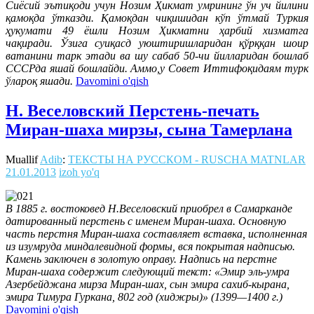
Сиёсий эътиқоди учун Нозим Ҳикмат умрининг ўн уч йилини
қамоқда ўтказди. Қамоқдан чиқишидан кўп ўтмай Туркия
ҳукумати 49 ёшли Нозим Ҳикматни ҳарбий хизматга
чақиради. Ўзига суиқасд уюштиришларидан қўрққан шоир
ватанини тарк этади ва шу сабаб 50-чи йилларидан бошлаб
СССРда яшай бошлайди. Аммо,у Совет Иттифоқидаям турк
ўлароқ яшади.
Davomini o'qish
Н. Веселовский Перстень-печать
Миран-шаха мирзы, сына Тамерлана
Muallif
Adib
:
ТЕКСТЫ НА РУССКОМ - RUSCHA MATNLAR
21.01.2013
izoh yo'q
В 1885 г. востоковед Н.Веселовский приобрел в Самарканде
датированный перстень с именем Миран-шаха. Основную
часть перстня Миран-шаха составляет вставка, исполненная
из изумруда миндалевидной формы, вся покрытая надписью.
Камень заключен в золотую оправу. Надпись на перстне
Миран-шаха содержит следующий текст: «Эмир эль-умра
Азербейджана мирза Миран-шах, сын эмира сахиб-кырана,
эмира Тимура Гуркана, 802 год (хиджры)» (1399—1400 г.)
Davomini o'qish