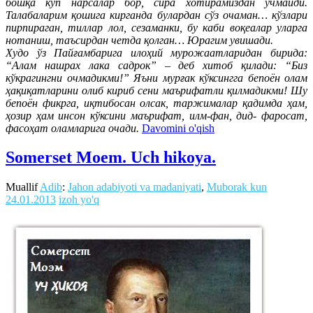
бошқа кўп нарсалар бор, сира хотирамиздан ўчмайди.
Талабаларим қошига кирганда булардан сўз очаман… кўзлари
пирпираган, тиллар лол, сезаманки, бу каби воқеалар уларга
нотаниш, таъсирдан четда қолган… Юрагим увишади.
Худо ўз Пайғамбарига илоҳий мурожаатларидан бирида:
“Алам нашрах лака садрок” – деб хитоб қилади: “Биз
кўкрагингни очмадикми!” Яъни мурғак кўксингга бепоён олам
ҳақиқатларини олиб кириб сени маърифатли қилмадикми! Шу
бепоён фикрга, иқтибосан олсак, таржималар қадимда ҳам,
ҳозир ҳам инсон кўксини маърифат, илм-фан, дид- фаросат,
фасоҳат оламларига очади.
Davomini o'qish
Somerset Moem. Uch hikoya.
Muallif
Adib
:
Jahon adabiyoti va madaniyati
,
Muborak kun
24.01.2013
izoh yo'q