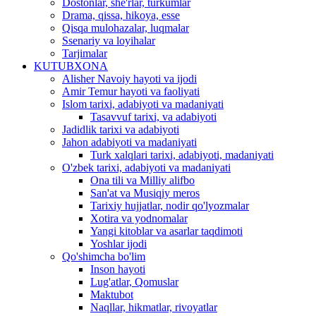
Dostonlar, she'rlar, turkumlar
Drama, qissa, hikoya, esse
Qisqa mulohazalar, luqmalar
Ssenariy va loyihalar
Tarjimalar
KUTUBXONA
Alisher Navoiy hayoti va ijodi
Amir Temur hayoti va faoliyati
Islom tarixi, adabiyoti va madaniyati
Tasavvuf tarixi, va adabiyoti
Jadidlik tarixi va adabiyoti
Jahon adabiyoti va madaniyati
Turk xalqlari tarixi, adabiyoti, madaniyati
O'zbek tarixi, adabiyoti va madaniyati
Ona tili va Milliy alifbo
San'at va Musiqiy meros
Tarixiy hujjatlar, nodir qo'lyozmalar
Xotira va yodnomalar
Yangi kitoblar va asarlar taqdimoti
Yoshlar ijodi
Qo'shimcha bo'lim
Inson hayoti
Lug'atlar, Qomuslar
Maktubot
Naqllar, hikmatlar, rivoyatlar