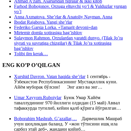
Ahmad A’zam. Asarlaridan fiqralar & Ikki kitob
Farhod Bobojonov. Orzuga eltuvchi yo‘l & Yulduzlar yurgan
yo`l
Anna Axmatova. She’rlar & Anatoliy Nayman. Anna
Ibodat Rajabova. Yangi she’rlar
Federiko Garsia Lorka. «Tamarit devoni»dan
Mirtemir domla xotirasiga bag’ishlov
Sulaymon Rahmon. Orzulardan yaratdi dunyo. (Tilak Jo’ra
siyrati va suvratiga chizgilar) & Tilak Jo’ra xotirasiga
bag’ishlov
Tolibi ilm kerak…
ENG KO’P O’QILGAN
Xurshid Davron. Vatan haqida she’rlar
1 сентябрь -
Ўзбекистон Республикасининг Мустақиллик куни.
Айём муборак бўлсин! Энг азиз ва энг…
Umar Xayyom.Ruboiylar
Буюк Умар Хайём
таваллудининг 970 йиллиги олдидан (15 май) Аввал
тафаккурда туғилиб, кейин қалб қўрига йўғрилган…
Boborahim Mashrab. G’azallar,…
Дарвешлик Машраб
учун шоҳликдан баланд. У «жон тўтисини ишқ ила
сарбоз этай деб», жандани кийиб…