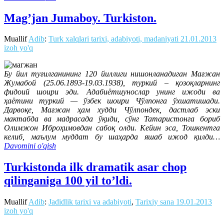
Mag’jan Jumaboy. Turkiston.
Muallif
Adib
:
Turk xalqlari tarixi, adabiyoti, madaniyati
21.01.2013
izoh yo'q
Бу йил туғилганининг 120 йиллиги нишонланадиган Мағжан
Жумабой (25.06.1893-19.03.1938), туркий – қозоқларнинг
фидоий шоири эди. Адабиётшунослар унинг ижоди ва
ҳаётини туркий — ўзбек шоири Чўлпонга ўхшатишади.
Дарвоқе, Мағжан ҳам худди Чўлпондек, дастлаб эски
мактабда ва мадрасада ўқиди, сўнг Татаристонга бориб
Олимжон Иброҳимовдан сабоқ олди. Кейин эса, Тошкентга
келиб, маълум муддат бу шаҳарда яшаб ижод қилди…
Davomini o'qish
Turkistonda ilk dramatik asar chop
qilinganiga 100 yil to’ldi.
Muallif
Adib
:
Jadidlik tarixi va adabiyoti
,
Tarixiy sana
19.01.2013
izoh yo'q