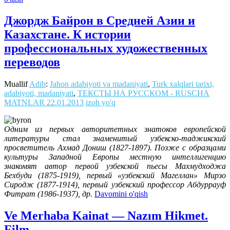
Джордж Байрон в Средней Азии и
Казахстане. К истории
профессиональных художественных
переводов
Muallif
Adib
:
Jahon adabiyoti va madaniyati
,
Turk xalqlari tarixi,
adabiyoti, madaniyati
,
ТЕКСТЫ НА РУССКОМ - RUSCHA
MATNLAR
22.01.2013
izoh yo'q
Одним из первых авторитетных знатоков европейской
литературы стал знаменитый узбекско-таджикский
просветитель Ахмад Дониш (1827-1897). Позже с образцами
культуры Западной Европы местную интеллигенцию
знакомят автор первой узбекской пьесы Махмудходжа
Бехбуди (1875-1919), первый «узбекский Магеллан» Мирзо
Сиродж (1877-1914), первый узбекский профессор Абдуррауф
Фитрат (1986-1937), др.
Davomini o'qish
Ve Merhaba Kainat — Nazım Hikmet.
Film.