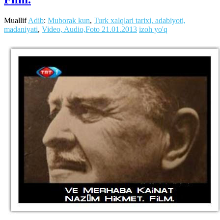
Muallif
Adib
:
Muborak kun
,
Turk xalqlari tarixi, adabiyoti,
madaniyati
,
Video, Audio,Foto
21.01.2013
izoh yo'q