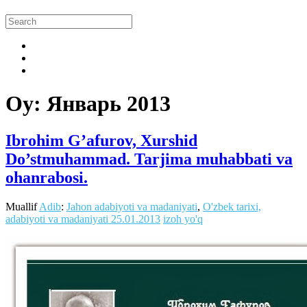
Oy:
Январь 2013
Ibrohim G’afurov, Xurshid
Do’stmuhammad. Tarjima muhabbati va
ohanrabosi.
Muallif
Adib
:
Jahon adabiyoti va madaniyati
,
O'zbek tarixi,
adabiyoti va madaniyati
25.01.2013
izoh yo'q