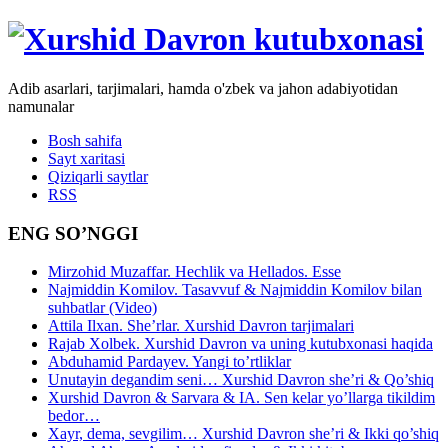
Adib asarlari, tarjimalari, hamda o'zbek va jahon adabiyotidan
namunalar
Bosh sahifa
Sayt xaritasi
Qiziqarli saytlar
RSS
ENG SO’NGGI
Mirzohid Muzaffar. Hechlik va Hellados. Esse
Najmiddin Komilov. Tasavvuf & Najmiddin Komilov bilan
suhbatlar (Video)
Attila Ilxan. She’rlar. Xurshid Davron tarjimalari
Rajab Xolbek. Xurshid Davron va uning kutubxonasi haqida
Abduhamid Pardayev. Yangi to’rtliklar
Unutayin degandim seni… Xurshid Davron she’ri & Qo’shiq
Xurshid Davron & Sarvara & IA. Sen kelar yo’llarga tikildim
bedor…
Xayr, dema, sevgilim… Xurshid Davron she’ri & Ikki qo’shiq