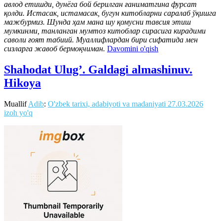
авлод етишди, дунёга бой берилган ғаниматгина фурсат
қолди. Истасак, истамасак, бугун китобларни саралаб ўқишга
мажбурмиз. Шунда ҳам мана шу қомусни тавсия этиш
мумкинми, танланган мумтоз китоблар сирасига кирадими
саволи ғоят табиий. Муаллифлардан бири сифатида мен
сизларга жавоб бермоқчиман.
Davomini o'qish
Shahodat Ulug’. Galdagi almashinuv.
Hikoya
Muallif
Adib
:
O'zbek tarixi, adabiyoti va madaniyati
27.03.2026
izoh yo'q