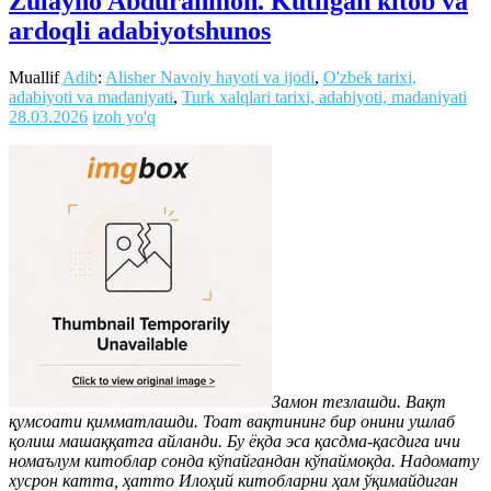
Zulayho Abdurahmon. Kutilgan kitob va
ardoqli adabiyotshunos
Muallif
Adib
:
Alisher Navoiy hayoti va ijodi
,
O'zbek tarixi,
adabiyoti va madaniyati
,
Turk xalqlari tarixi, adabiyoti, madaniyati
28.03.2026
izoh yo'q
Замон тезлашди. Вақт
қумсоати қимматлашди. Тоат вақтининг бир онини ушлаб
қолиш машаққатга айланди. Бу ёқда эса қасдма-қасдига ичи
номаълум китоблар сонда кўпайгандан кўпаймоқда. Надомату
хусрон катта, ҳатто Илоҳий китобларни ҳам ўқимайдиган