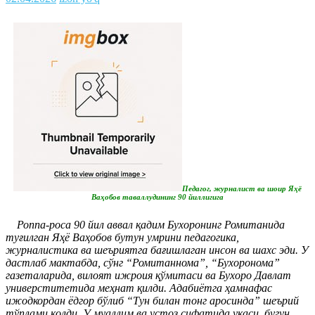
Педагог, журналист ва шоир Яҳё
Ваҳобов таваллудининг 90 йиллигига
Роппа-роса 90 йил аввал қадим Бухоронинг Ромитанида
туғилган Яҳё Ваҳобов бутун умрини педагогика,
журналистика ва шеъриятга бағишлаган инсон ва шахс эди. У
дастлаб мактабда, сўнг “Ромитаннома”, “Бухоронома”
газеталарида, вилоят ижроия қўмитаси ва Бухоро Давлат
универститетида меҳнат қилди. Адабиётга ҳамнафас
ижодкордан ёдгор бўлиб “Тун билан тонг аросинда” шеърий
тўплами қолди. У муаллим ва устоз сифатида укаси, бугун