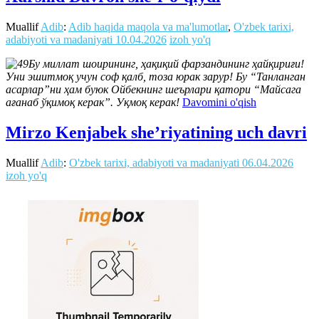
Muallif
Adib
:
Adib haqida maqola va ma'lumotlar
,
O'zbek tarixi,
adabiyoti va madaniyati
10.04.2026
izoh yo'q
Бу миллат шоирининг, ҳақиқий фарзандининг ҳайқириғи!
Уни эшитмоқ учун соф қалб, тоза юрак зарур! Бу “Танланган
асарлар”ни ҳам буюк Ойбекнинг шеърлари қатори “Майсага
ағанаб ўқимоқ керак”. Уқмоқ керак!
Davomini o'qish
Mirzo Kenjabek sheʼriyatining uch davri
Muallif
Adib
:
O'zbek tarixi, adabiyoti va madaniyati
06.04.2026
izoh yo'q