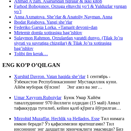
Ahmad A’zam. Asarlaridan fiqralar & Ikki kitob
Farhod Bobojonov. Orzuga eltuvchi yo‘l & Yulduzlar yurgan
yo`l
Anna Axmatova. She’rlar & Anatoliy Nayman. Anna
Ibodat Rajabova. Yangi she’rlar
Federiko Garsia Lorka. «Tamarit devoni»dan
Mirtemir domla xotirasiga bag’ishlov
Sulaymon Rahmon. Orzulardan yaratdi dunyo. (Tilak Jo’ra
siyrati va suvratiga chizgilar) & Tilak Jo’ra xotirasiga
bag’ishlov
Tolibi ilm kerak…
ENG KO’P O’QILGAN
Xurshid Davron. Vatan haqida she’rlar
1 сентябрь -
Ўзбекистон Республикасининг Мустақиллик куни.
Айём муборак бўлсин! Энг азиз ва энг…
Umar Xayyom.Ruboiylar
Буюк Умар Хайём
таваллудининг 970 йиллиги олдидан (15 май) Аввал
тафаккурда туғилиб, кейин қалб қўрига йўғрилган…
Mirzohid Muzaffar. Hechlik va Hellados. Esse
Тил нимага
имкон беради? Ўз қафасимизни яратишгами? Тил
инсоннинг энг даҳшатли эринчоқлиги эмасмиди? Биз