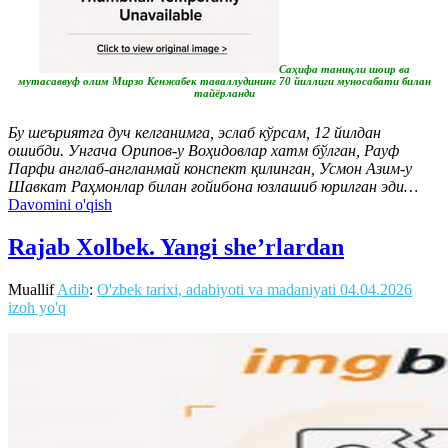
Саҳифа таниқли шоир ва
мутасаввуф олим Мирзо Кенжабек таваллудининг 70 йиллиги муносабати билан
тайёрланди
Бу шеъриятга дуч келганимга, эслаб кўрсам, 12 йилдан
ошибди. Унгача Орипов-у Воҳидовлар хатм бўлган, Рауф
Парфи англаб-англанмай конспект қилинган, Усмон Азим-у
Шавкат Раҳмонлар билан ғойибона юзлашиб юрилган эди…
Davomini o'qish
Rajab Xolbek. Yangi she’rlardan
Muallif
Adib
:
O'zbek tarixi, adabiyoti va madaniyati
04.04.2026
izoh yo'q