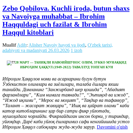
Zebo Qobilova. Kuchli iroda, butun shaxs
va Navoiyga muhabbat – Ibrohim
Haqquldagi uch fazilat & Ibrohim
Haqqul kitoblari
Muallif
Adib
:
Alisher Navoiy hayoti va ijodi
,
O'zbek tarixi,
adabiyoti va madaniyati
26.03.2026
1 izoh
28 МАРТ — ТАНИҚЛИ НАВОИЙШУНОС ОЛИМ, ЗУККО МУНАҚҚИД
ИБРОҲИМ ҲАҚҚУЛ (1949-2022) ТАВАЛЛУД ТОПГАН КУН
Иброҳим Ҳаққулов номи ва асарларини бугун бутун
Ўзбекистон олимлари ва зиёлилари, талаба ёшлари яхши
танийди. Домланинг “Занжирбанд шер қошида”, “Абадият
фарзандлари”, “Ким нимага таянади?”, “Эътиқод ва ижод”,
“Ижод иқлими”, “Мерос ва моҳият”, “Тақдир ва тафаккур”,
“Талант – жасорат жавҳари”, “Ишқ ва ҳайрат олами” каби
катор китобларининг ҳар бир сатри фикр уйғотади,
мушоҳадага чорлайди. Фикрлайдиган инсон борки, у тирикдир,
уйғоқдир. Дарё каби уйғоқ ёшларимиз сафи кенгайишида устоз
Иброҳим Ҳаққул сабоқлари жуда-жуда зарур.
Davomini o'qish