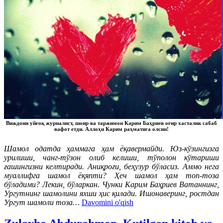
Виждони уйғоқ журналист, шоир ва таржимон Карим Баҳриев оғир хасталик сабаб
вафот етди. Аллоҳи Карим раҳматига олсин!
Шамол одатда ҳаммага ҳам ёқавермайди. Юз-кўзингизга
урилиши, чанг-тўзон олиб келиши, тўполон кўтариши
ғашингизни келтиради. Аниқроғи, беҳузур бўласиз. Аммо нега
муаллифга шамол ёқяпти? Ҳеч шамол ҳам топ-тоза
бўладими? Лекин, бўларкан. Чунки Карим Баҳриев Ватаннинг,
Ургутнинг шамолини яхши ҳис қилади. Ишонаверинг, ростдан
Ургут шамоли тоза…
Davomini o'qish