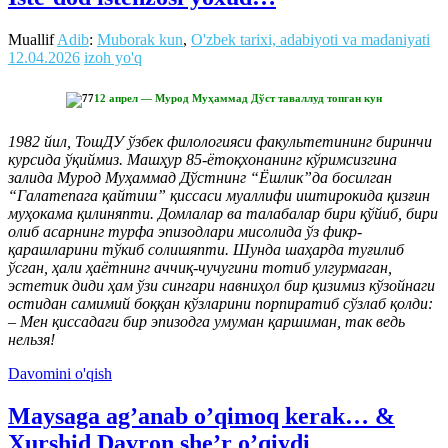
Muallif
Adib
:
Muborak kun
,
O'zbek tarixi, adabiyoti va madaniyati
12.04.2026
izoh yo'q
12 апрел — Мурод Муҳаммад Дўст таваллуд топган кун
1982 йил, ТошДУ ўзбек филологияси факультетининг биринчи
курсида ўқиймиз. Машҳур 85-ётоқхонанинг кўримсизгина
залида Мурод Муҳаммад Дўстнинг “Ёшлик”да босилган
“Галатепага қайтиш” қиссаси муаллифи иштирокида қизғин
муҳокама қилиняпти. Домлалар ва талабалар бири қўйиб, бири
олиб асарнинг турфа эпизодлари мисолида ўз фикр-
қарашларини тўкиб солишяпти. Шунда шаҳарда туғилиб
ўсган, ҳали ҳаётнинг аччиқ-чучугини тотиб улгурмаган,
эстетик диди ҳам ўзи сингари навниҳол бир қизимиз кўзойнаги
остидан самимий боққан кўзларини порпиратиб сўзлаб қолди:
– Мен қиссадаги бир эпизодга умуман қаршиман, так ведь
нельзя!
Davomini o'qish
Maysaga ag’anab o’qimoq kerak… &
Xurshid Davron she’r o’qiydi