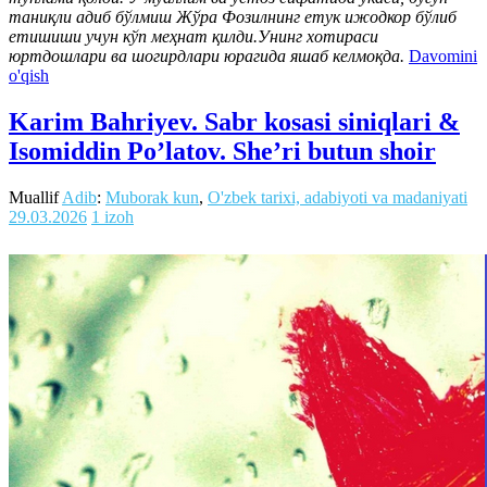
таниқли адиб бўлмиш Жўра Фозилнинг етук ижодкор бўлиб
етишиши учун кўп меҳнат қилди.Унинг хотираси
юртдошлари ва шогирдлари юрагида яшаб келмоқда.
Davomini
o'qish
Karim Bahriyev. Sabr kosasi siniqlari &
Isomiddin Po’latov. She’ri butun shoir
Muallif
Adib
:
Muborak kun
,
O'zbek tarixi, adabiyoti va madaniyati
29.03.2026
1 izoh