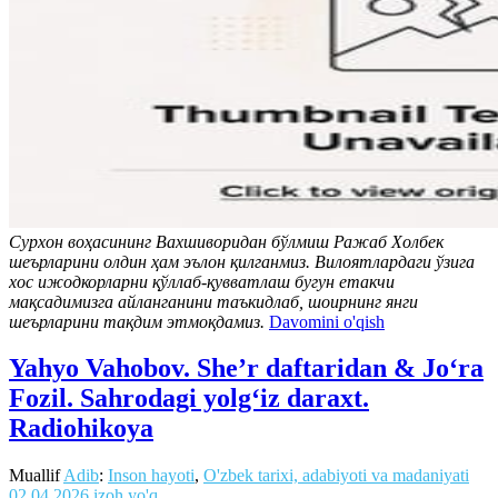
Сурхон воҳасининг Вахшиворидан бўлмиш Ражаб Холбек
шеърларини олдин ҳам эълон қилганмиз. Вилоятлардаги ўзига
хос ижодкорларни қўллаб-қувватлаш бугун етакчи
мақсадимизга айланганини таъкидлаб, шоирнинг янги
шеърларини тақдим этмоқдамиз.
Davomini o'qish
Yahyo Vahobov. She’r daftaridan & Joʻra
Fozil. Sahrodagi yolgʻiz daraxt.
Radiohikoya
Muallif
Adib
:
Inson hayoti
,
O'zbek tarixi, adabiyoti va madaniyati
02.04.2026
izoh yo'q