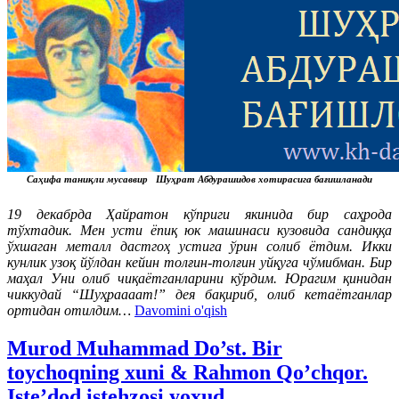
Саҳифа таниқли мусаввир Шуҳрат Абдурашидов хотирасига бағишланади
19 декабрда Ҳайратон кўприги якинида бир саҳрода
тўхтадик. Мен усти ёпиқ юк машинаси кузовида сандиққа
ўхшаган металл дастгоҳ устига ўрин солиб ётдим. Икки
кунлик узоқ йўлдан кейин толғин-толғин уйқуга чўмибман. Бир
маҳал Уни олиб чиқаётганларини кўрдим. Юрагим қинидан
чиккудай “Шуҳраааат!” дея бақириб, олиб кетаётганлар
ортидан отилдим…
Davomini o'qish
Murod Muhammad Do’st. Bir
toychoqning xuni & Rahmon Qo’chqor.
Iste’dod istehzosi yoxud…