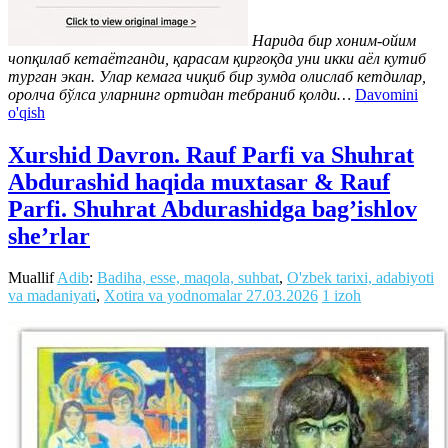
Нарида бир хоним-ойим
чопқилаб кетаётганди, қарасам қирғоқда уни икки аёл кутиб
турган экан. Улар кемага чиқиб бир зумда олислаб кетдилар,
оролча бўлса уларнинг ортидан тебраниб қолди…
Davomini
o'qish
Xurshid Davron. Rauf Parfi va Shuhrat
Abdurashid haqida muxtasar & Rauf
Parfi. Shuhrat Abdurashidga bag’ishlov
she’rlar
Muallif
Adib
:
Badiha, esse, maqola, suhbat
,
O'zbek tarixi, adabiyoti
va madaniyati
,
Xotira va yodnomalar
27.03.2026
1 izoh