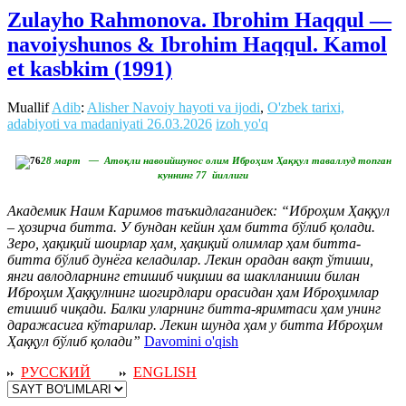
Zulayho Rahmonova. Ibrohim Haqqul —
navoiyshunos & Ibrohim Haqqul. Kamol
et kasbkim (1991)
Muallif
Adib
:
Alisher Navoiy hayoti va ijodi
,
O'zbek tarixi,
adabiyoti va madaniyati
26.03.2026
izoh yo'q
28 март — Атоқли навоийшунос олим Иброҳим Ҳаққул таваллуд топган
куннинг 77 йиллиги
Академик Наим Каримов таъкидлаганидек: “Иброҳим Ҳаққул
– ҳозирча битта. У бундан кейин ҳам битта бўлиб қолади.
Зеро, ҳақиқий шоирлар ҳам, ҳақиқий олимлар ҳам битта-
битта бўлиб дунёга келадилар. Лекин орадан вақт ўтиши,
янги авлодларнинг етишиб чиқиши ва шаклланиши билан
Иброҳим Ҳаққулнинг шогирдлари орасидан ҳам Иброҳимлар
етишиб чиқади. Балки уларнинг битта-яримтаси ҳам унинг
даражасига кўтарилар. Лекин шунда ҳам у битта Иброҳим
Ҳаққул бўлиб қолади”
Davomini o'qish
РУССКИЙ
ENGLISH