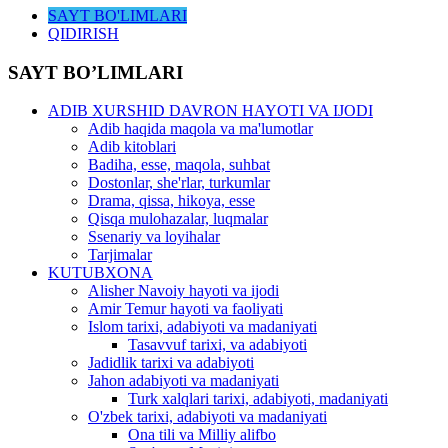
SAYT BO'LIMLARI
QIDIRISH
SAYT BO’LIMLARI
ADIB XURSHID DAVRON HAYOTI VA IJODI
Adib haqida maqola va ma'lumotlar
Adib kitoblari
Badiha, esse, maqola, suhbat
Dostonlar, she'rlar, turkumlar
Drama, qissa, hikoya, esse
Qisqa mulohazalar, luqmalar
Ssenariy va loyihalar
Tarjimalar
KUTUBXONA
Alisher Navoiy hayoti va ijodi
Amir Temur hayoti va faoliyati
Islom tarixi, adabiyoti va madaniyati
Tasavvuf tarixi, va adabiyoti
Jadidlik tarixi va adabiyoti
Jahon adabiyoti va madaniyati
Turk xalqlari tarixi, adabiyoti, madaniyati
O'zbek tarixi, adabiyoti va madaniyati
Ona tili va Milliy alifbo