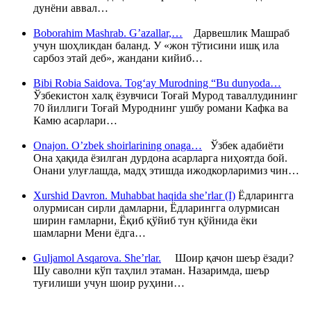
дунёни аввал…
Boborahim Mashrab. G’azallar,…
Дарвешлик Машраб
учун шоҳликдан баланд. У «жон тўтисини ишқ ила
сарбоз этай деб», жандани кийиб…
Bibi Robia Saidova. Tog‘ay Murodning “Bu dunyoda…
Ўзбекистон халқ ёзувчиси Тоғай Мурод таваллудининг
70 йиллиги Тоғай Муроднинг ушбу романи Кафка ва
Камю асарлари…
Onajon. O’zbek shoirlarining onaga…
Ўзбек адабиёти
Она ҳақида ёзилган дурдона асарларга ниҳоятда бой.
Онани улуғлашда, мадҳ этишда ижодкорларимиз чин…
Xurshid Davron. Muhabbat haqida she’rlar (I)
Ёдларингга
олурмисан сирли дамларни, Ёдларингга олурмисан
ширин ғамларни, Ёқиб қўйиб тун қўйнида ёки
шамларни Мени ёдга…
Guljamol Asqarova. She’rlar.
Шоир қачон шеър ёзади?
Шу саволни кўп таҳлил этаман. Назаримда, шеър
туғилиши учун шоир руҳини…