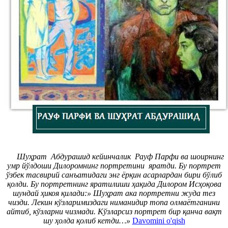
Шуҳрат Абдурашид кейинчалик Рауф Парфи ва шоирнинг
умр йўлдоши Дилоромнинг портретини яратди. Бу портрет
ўзбек тасвирий санъатидаги энг ёрқин асарлардан бири бўлиб
қолди. Бу портретнинг яратилиши ҳақида Дилором Исҳоқова
шундай ҳикоя қилади:» Шуҳрат ака портретни жуда тез
чизди. Лекин кўзларимиздаги ниманидир топа олмаётганини
айтиб, кўзларни чизмади. Кўзларсиз портрет бир қанча вақт
шу ҳолда қолиб кетди…»
Davomini o'qish