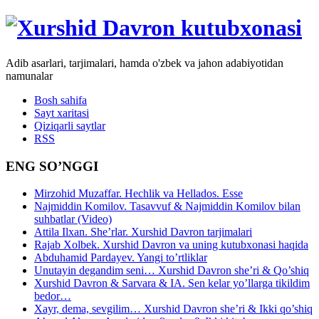
Adib asarlari, tarjimalari, hamda o'zbek va jahon adabiyotidan
namunalar
Bosh sahifa
Sayt xaritasi
Qiziqarli saytlar
RSS
ENG SO’NGGI
Mirzohid Muzaffar. Hechlik va Hellados. Esse
Najmiddin Komilov. Tasavvuf & Najmiddin Komilov bilan
suhbatlar (Video)
Attila Ilxan. She’rlar. Xurshid Davron tarjimalari
Rajab Xolbek. Xurshid Davron va uning kutubxonasi haqida
Abduhamid Pardayev. Yangi to’rtliklar
Unutayin degandim seni… Xurshid Davron she’ri & Qo’shiq
Xurshid Davron & Sarvara & IA. Sen kelar yo’llarga tikildim
bedor…
Xayr, dema, sevgilim… Xurshid Davron she’ri & Ikki qo’shiq