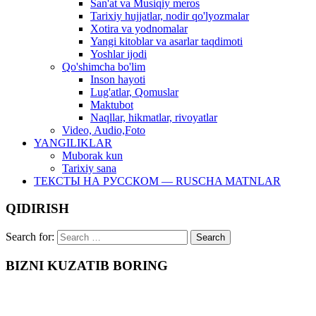
San'at va Musiqiy meros
Tarixiy hujjatlar, nodir qo'lyozmalar
Xotira va yodnomalar
Yangi kitoblar va asarlar taqdimoti
Yoshlar ijodi
Qo'shimcha bo'lim
Inson hayoti
Lug'atlar, Qomuslar
Maktubot
Naqllar, hikmatlar, rivoyatlar
Video, Audio,Foto
YANGILIKLAR
Muborak kun
Tarixiy sana
ТЕКСТЫ НА РУССКОМ — RUSCHA MATNLAR
QIDIRISH
Search for:
BIZNI KUZATIB BORING