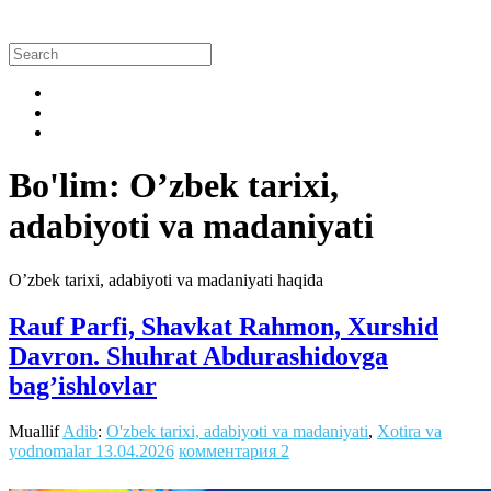
Bo'lim: O’zbek tarixi,
adabiyoti va madaniyati
O’zbek tarixi, adabiyoti va madaniyati haqida
Rauf Parfi, Shavkat Rahmon, Xurshid
Davron. Shuhrat Abdurashidovga
bag’ishlovlar
Muallif
Adib
:
O'zbek tarixi, adabiyoti va madaniyati
,
Xotira va
yodnomalar
13.04.2026
комментария 2