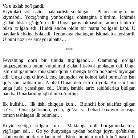
Va u uxlab bo’lgandi.
Kiyimlari stol ustida palapartish sochilgan… Pijamasining ustini
kiymabdi. Yotog’ining yonboshiga ohistagina o’tirdim. Ichimda
g’alati hislar g’ujg’on edi. Unga qaray olmasdim, ammo ichim u
bilan to’lgan edi. Huddi ancha oldin bir marta bo’lgani kabi. U
paytlar kichkina bola edi. Terlamaga chalingan, isitmalab alaxsirardi.
U buni hozir eslamaydi albatta…
***
Fevralning qorli bir tunida tug’ilgandi… Otamning qo’liga
tutqazganimda butun vujudimni g’alati hissiyot qoplagan edi. Unga
ism qidirganimda muazzam qomus menga bo’m-bo’shdek tuyulgan
edi. Unga eng chiroyli, eng jarangdor va koinot kabi purma’no ism
qo’yishni xohlardim. Alohal Umar deb ism qo’ydik. Bu ism ham
unga juda yarashgan edi. Uning ismida tarix sahifalariga bitilgan
barcha Umarlarning iqbolini ko’rardim.
Ilk kulishi… Ilk tishi chiqqan kun… Birinchi bor talaffuz qilgan
so’zi… Onasiga tomon, yosh, go’zal va behad baxtiyor onasiga
tomon tashlagan ilk odimlari…
Keyin yettiga to’lgan kun… Maktabga olib borganimda rosa
yig’lagan edi… Go’yo dunyosiga uydan boshqa joyni qo’shishni
istamayotgandek yig’lagan edi. Biroq bundan qochib bo’lmasdi. U