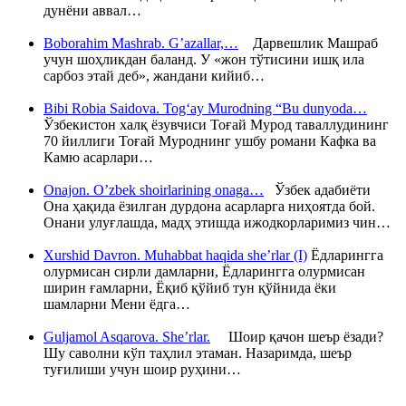
дунёни аввал…
Boborahim Mashrab. G’azallar,…
Дарвешлик Машраб
учун шоҳликдан баланд. У «жон тўтисини ишқ ила
сарбоз этай деб», жандани кийиб…
Bibi Robia Saidova. Tog‘ay Murodning “Bu dunyoda…
Ўзбекистон халқ ёзувчиси Тоғай Мурод таваллудининг
70 йиллиги Тоғай Муроднинг ушбу романи Кафка ва
Камю асарлари…
Onajon. O’zbek shoirlarining onaga…
Ўзбек адабиёти
Она ҳақида ёзилган дурдона асарларга ниҳоятда бой.
Онани улуғлашда, мадҳ этишда ижодкорларимиз чин…
Xurshid Davron. Muhabbat haqida she’rlar (I)
Ёдларингга
олурмисан сирли дамларни, Ёдларингга олурмисан
ширин ғамларни, Ёқиб қўйиб тун қўйнида ёки
шамларни Мени ёдга…
Guljamol Asqarova. She’rlar.
Шоир қачон шеър ёзади?
Шу саволни кўп таҳлил этаман. Назаримда, шеър
туғилиши учун шоир руҳини…