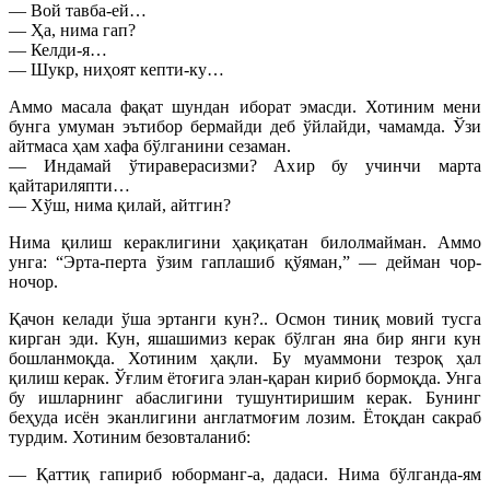
— Вой тавба-ей…
— Ҳа, нима гап?
— Келди-я…
— Шукр, ниҳоят кепти-ку…
Аммо масала фақат шундан иборат эмасди. Хотиним мени
бунга умуман эътибор бермайди деб ўйлайди, чамамда. Ўзи
айтмаса ҳам хафа бўлганини сезаман.
— Индамай ўтираверасизми? Ахир бу учинчи марта
қайтариляпти…
— Хўш, нима қилай, айтгин?
Нима қилиш кераклигини ҳақиқатан билолмайман. Аммо
унга: “Эрта-перта ўзим гаплашиб қўяман,” — дейман чор-
ночор.
Қачон келади ўша эртанги кун?.. Осмон тиниқ мовий тусга
кирган эди. Кун, яшашимиз керак бўлган яна бир янги кун
бошланмоқда. Хотиним ҳақли. Бу муаммони тезроқ ҳал
қилиш керак. Ўғлим ётоғига элан-қаран кириб бормоқда. Унга
бу ишларнинг абаслигини тушунтиришим керак. Бунинг
беҳуда исён эканлигини англатмоғим лозим. Ётоқдан сакраб
турдим. Хотиним безовталаниб:
— Қаттиқ гапириб юборманг-а, дадаси. Нима бўлганда-ям