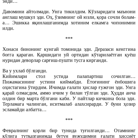
энди…
Давомини айтолмади. Унга тикилдим. Кўзларидаги маънони
англаш мушкул эди. Оҳ, ўзимнинг ой юзли, қора сочли болам-
а… Эшикка яқинлашганимда хотиним елкамга чопонимни
илди.
***
Хонаси бинонинг кунгай томонида эди. Деразаси кенггина
боғга қараган. Қаршидаги уй ортидан кўтарилаётган қуёш
нуридан деворлар сарғиш-пушти тусга кирганди.
Ва у ухлаб бўлганди.
Кийимлари стол устида палапартиш сочилган…
Пижамасининг устини киймабди. Ётоғининг ёнбошига
оҳистагина ўтирдим. Ичимда ғалати ҳислар ғужғон эди. Унга
қарай олмасдим, аммо ичим у билан тўлган эди. Ҳудди анча
олдин бир марта бўлгани каби. У пайтлар кичкина бола эди.
Терламага чалинган, иситмалаб алахсирарди. У буни ҳозир
эсламайди албатта…
***
Февралнинг қорли бир тунида туғилганди… Отамнинг
қўлига тутқазганимда бутун вужудимни ғалати ҳиссиёт