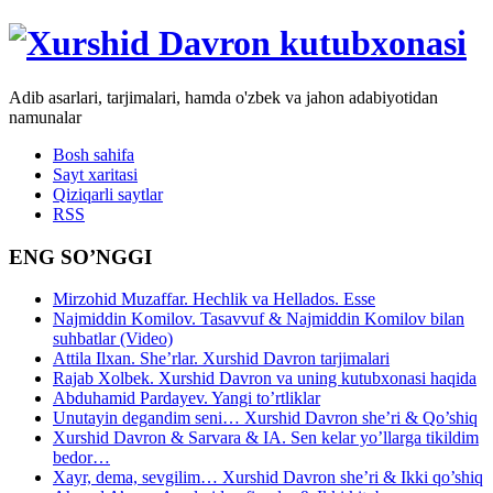
Adib asarlari, tarjimalari, hamda o'zbek va jahon adabiyotidan
namunalar
Bosh sahifa
Sayt xaritasi
Qiziqarli saytlar
RSS
ENG SO’NGGI
Mirzohid Muzaffar. Hechlik va Hellados. Esse
Najmiddin Komilov. Tasavvuf & Najmiddin Komilov bilan
suhbatlar (Video)
Attila Ilxan. She’rlar. Xurshid Davron tarjimalari
Rajab Xolbek. Xurshid Davron va uning kutubxonasi haqida
Abduhamid Pardayev. Yangi to’rtliklar
Unutayin degandim seni… Xurshid Davron she’ri & Qo’shiq
Xurshid Davron & Sarvara & IA. Sen kelar yo’llarga tikildim
bedor…
Xayr, dema, sevgilim… Xurshid Davron she’ri & Ikki qo’shiq