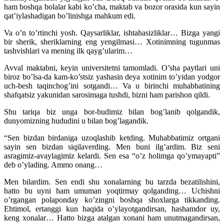
ham boshqa bolalar kabi ko’cha, maktab va bozor orasida kun sayin
qat’iylashadigan bo’linishga mahkum edi.
Va o’n to’rtinchi yosh. Qaysarliklar, ishtahasizliklar… Bizga yangi
bir sherik, sheriklarning eng yengilmasi… Xotinimning tugunmas
tashvishlari va mening ilk qayg’ularim…
Avval maktabni, keyin universitetni tamomladi. O’sha paytlari uni
biroz bo’lsa-da kam-ko’stsiz yashasin deya xotinim to’yidan yodgor
uch-besh taqinchog’ini sotgandi… Va u birinchi muhabbatining
shafqatsiz yakunidan sarosimaga tushdi, bizni ham parishon qildi.
Shu tariqa biz unga bor-budimiz bilan bog’lanib qolgandik,
dunyomizning hududini u bilan bog’lagandik.
“Sen bizdan birdaniga uzoqlashib ketding. Muhabbatimiz ortgani
sayin sen bizdan siqilaverding. Men buni ilg’ardim. Biz seni
asragimiz-avaylagimiz kelardi. Sen esa “o’z holimga qo’ymayapti”
deb o’ylading. Ammo onang…
Men bilardim. Sen endi shu xonalarning bu tarzda bezatilishini,
hatto bu uyni ham umuman yoqtirmay qolganding… Uchishni
o’rgangan polaponday ko’zingni boshqa shoxlarga tikkanding.
Ehtimol, ertanggi kun haqida o’ylayotgandirsan, hashamdor uy,
keng xonalar… Hatto bizga atalgan xonani ham unutmagandirsan,