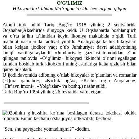
O’G’LIMIZ
Hikoyani turk tilidan Ma’rufjon Yo’ldoshev tarjima qilgan
Atoqli turk adibi Tariq Bug’ro 1918 yilning 2 sentyabrida
Oqshahar(Aksehir)da dunyoga keldi. U Oqshaharda boshlang’ich
va o’rta ta’lim ta’limidan keyin Ikoniya maktabida o’qidi. Turli
matbuot nashrlarida faoliyat yuritdi. Adabiyotga kichik hikoyalari
bilan kelgan ijodkor vaqt o’tib Jumhuriyat davri adabiyotining
taniqli vakiliga aylandi. «Jumhuriyat» gazetasi tomonidan e’lon
qilingan tanlovda «O’g’limiz» hikoyasi ikkinchi o’rinni egallagan
kundan boshlab turk kitobxoni uning asarlariga katta qiziqish bilan
qaray boshladi.
U ijodi davomida adibning o’nlab hikoyalar to’plamlari va romanlar
(«Qora qahrabo», «Kichik og’a», «Kichik og’a Anqarada»,
«Fir’avn imoni», «Yolg’izlar» va boshq.) nashr etildi.
Tariq Bug’ro 1994 yilning 26 fevralida vafot etgan.
otinim g’ira-shira ko’rina boshlagan deraza tokchasi oldida
o’tirardi. Butun kechani o’sha joyda o’tkazibdi, bechora.
“Sen, shu paytgacha yotmadingmi?” -dedim.