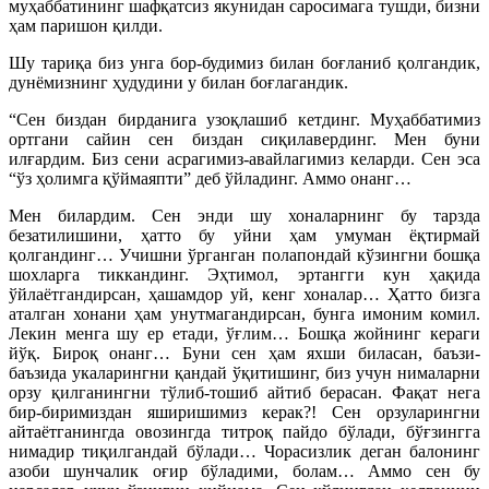
муҳаббатининг шафқатсиз якунидан саросимага тушди, бизни
ҳам паришон қилди.
Шу тариқа биз унга бор-будимиз билан боғланиб қолгандик,
дунёмизнинг ҳудудини у билан боғлагандик.
“Сен биздан бирданига узоқлашиб кетдинг. Муҳаббатимиз
ортгани сайин сен биздан сиқилавердинг. Мен буни
илғардим. Биз сени асрагимиз-авайлагимиз келарди. Сен эса
“ўз ҳолимга қўймаяпти” деб ўйладинг. Аммо онанг…
Мен билардим. Сен энди шу хоналарнинг бу тарзда
безатилишини, ҳатто бу уйни ҳам умуман ёқтирмай
қолгандинг… Учишни ўрганган полапондай кўзингни бошқа
шохларга тиккандинг. Эҳтимол, эртангги кун ҳақида
ўйлаётгандирсан, ҳашамдор уй, кенг хоналар… Ҳатто бизга
аталган хонани ҳам унутмагандирсан, бунга имоним комил.
Лекин менга шу ер етади, ўғлим… Бошқа жойнинг кераги
йўқ. Бироқ онанг… Буни сен ҳам яхши биласан, баъзи-
баъзида укаларингни қандай ўқитишинг, биз учун нималарни
орзу қилганингни тўлиб-тошиб айтиб берасан. Фақат нега
бир-биримиздан яширишимиз керак?! Сен орзуларингни
айтаётганингда овозингда титроқ пайдо бўлади, бўғзингга
нимадир тиқилгандай бўлади… Чорасизлик деган балонинг
азоби шунчалик оғир бўладими, болам… Аммо сен бу