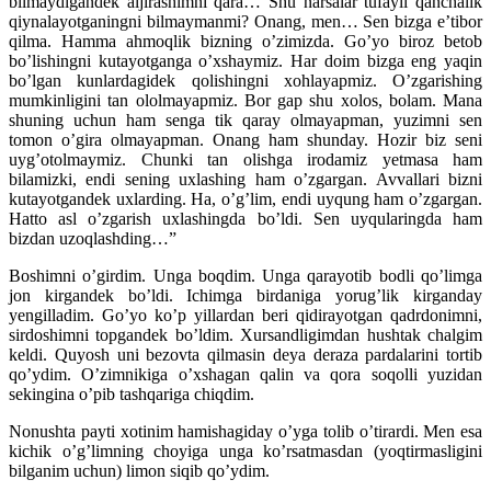
bilmaydigandek aljirashimni qara… Shu narsalar tufayli qanchalik
qiynalayotganingni bilmaymanmi? Onang, men… Sen bizga e’tibor
qilma. Hamma ahmoqlik bizning o’zimizda. Go’yo biroz betob
bo’lishingni kutayotganga o’xshaymiz. Har doim bizga eng yaqin
bo’lgan kunlardagidek qolishingni xohlayapmiz. O’zgarishing
mumkinligini tan ololmayapmiz. Bor gap shu xolos, bolam. Mana
shuning uchun ham senga tik qaray olmayapman, yuzimni sen
tomon o’gira olmayapman. Onang ham shunday. Hozir biz seni
uyg’otolmaymiz. Chunki tan olishga irodamiz yetmasa ham
bilamizki, endi sening uxlashing ham o’zgargan. Avvallari bizni
kutayotgandek uxlarding. Ha, o’g’lim, endi uyqung ham o’zgargan.
Hatto asl o’zgarish uxlashingda bo’ldi. Sen uyqularingda ham
bizdan uzoqlashding…”
Boshimni o’girdim. Unga boqdim. Unga qarayotib bodli qo’limga
jon kirgandek bo’ldi. Ichimga birdaniga yorug’lik kirganday
yengilladim. Go’yo ko’p yillardan beri qidirayotgan qadrdonimni,
sirdoshimni topgandek bo’ldim. Xursandligimdan hushtak chalgim
keldi. Quyosh uni bezovta qilmasin deya deraza pardalarini tortib
qo’ydim. O’zimnikiga o’xshagan qalin va qora soqolli yuzidan
sekingina o’pib tashqariga chiqdim.
Nonushta payti xotinim hamishagiday o’yga tolib o’tirardi. Men esa
kichik o’g’limning choyiga unga ko’rsatmasdan (yoqtirmasligini
bilganim uchun) limon siqib qo’ydim.