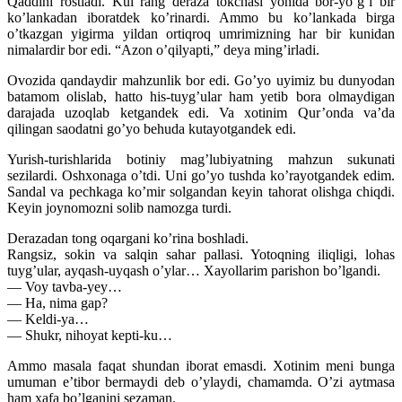
Qaddini rostladi. Kul rang deraza tokchasi yonida bor-yo’g’i bir
ko’lankadan iboratdek ko’rinardi. Ammo bu ko’lankada birga
o’tkazgan yigirma yildan ortiqroq umrimizning har bir kunidan
nimalardir bor edi.
“Azon o’qilyapti,” deya ming’irladi.
Ovozida qandaydir mahzunlik bor edi. Go’yo uyimiz bu dunyodan
batamom olislab, hatto his-tuyg’ular ham yetib bora olmaydigan
darajada uzoqlab ketgandek edi. Va xotinim Qur’onda va’da
qilingan saodatni go’yo behuda kutayotgandek edi.
Yurish-turishlarida botiniy mag’lubiyatning mahzun sukunati
sezilardi. Oshxonaga o’tdi. Uni go’yo tushda ko’rayotgandek edim.
Sandal va pechkaga ko’mir solgandan keyin tahorat olishga chiqdi.
Keyin joynomozni solib namozga turdi.
Derazadan tong oqargani ko’rina boshladi.
Rangsiz, sokin va salqin sahar pallasi. Yotoqning iliqligi, lohas
tuyg’ular, ayqash-uyqash o’ylar… Xayollarim parishon bo’lgandi.
— Voy tavba-yey…
— Ha, nima gap?
— Keldi-ya…
— Shukr, nihoyat kepti-ku…
Ammo masala faqat shundan iborat emasdi. Xotinim meni bunga
umuman e’tibor bermaydi deb o’ylaydi, chamamda. O’zi aytmasa
ham xafa bo’lganini sezaman.