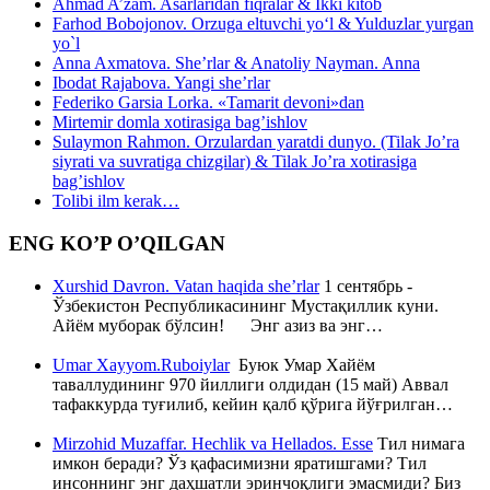
Ahmad A’zam. Asarlaridan fiqralar & Ikki kitob
Farhod Bobojonov. Orzuga eltuvchi yo‘l & Yulduzlar yurgan
yo`l
Anna Axmatova. She’rlar & Anatoliy Nayman. Anna
Ibodat Rajabova. Yangi she’rlar
Federiko Garsia Lorka. «Tamarit devoni»dan
Mirtemir domla xotirasiga bag’ishlov
Sulaymon Rahmon. Orzulardan yaratdi dunyo. (Tilak Jo’ra
siyrati va suvratiga chizgilar) & Tilak Jo’ra xotirasiga
bag’ishlov
Tolibi ilm kerak…
ENG KO’P O’QILGAN
Xurshid Davron. Vatan haqida she’rlar
1 сентябрь -
Ўзбекистон Республикасининг Мустақиллик куни.
Айём муборак бўлсин! Энг азиз ва энг…
Umar Xayyom.Ruboiylar
Буюк Умар Хайём
таваллудининг 970 йиллиги олдидан (15 май) Аввал
тафаккурда туғилиб, кейин қалб қўрига йўғрилган…
Mirzohid Muzaffar. Hechlik va Hellados. Esse
Тил нимага
имкон беради? Ўз қафасимизни яратишгами? Тил
инсоннинг энг даҳшатли эринчоқлиги эмасмиди? Биз