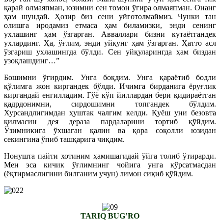
қарай олмаяпман, юзимни сен томон ўгира олмаяпман. Онанг
ҳам шундай. Ҳозир биз сени уйғотолмаймиз. Чунки тан
олишга иродамиз етмаса ҳам биламизки, энди сенинг
ухлашинг ҳам ўзгарган. Авваллари бизни кутаётгандек
ухлардинг. Ҳа, ўғлим, энди уйқунг ҳам ўзгарган. Ҳатто асл
ўзгариш ухлашингда бўлди. Сен уйқуларингда ҳам биздан
узоқлашдинг…”
Бошимни ўгирдим. Унга боқдим. Унга қараётиб бодли
қўлимга жон киргандек бўлди. Ичимга бирданига ёруғлик
киргандай енгилладим. Гўё кўп йиллардан бери қидираётган
қадрдонимни, сирдошимни топгандек бўлдим.
Хурсандлигимдан ҳуштак чалгим келди. Қуёш уни безовта
қилмасин дея дераза пардаларини тортиб қўйдим.
Ўзимникига ўхшаган қалин ва қора соқолли юзидан
секингина ўпиб ташқарига чиқдим.
Нонушта пайти хотиним ҳамишагидай ўйга толиб ўтирарди.
Мен эса кичик ўғлимнинг чойига унга кўрсатмасдан
(ёқтирмаслигини билганим учун) лимон сиқиб қўйдим.
TARIQ BUG’RO