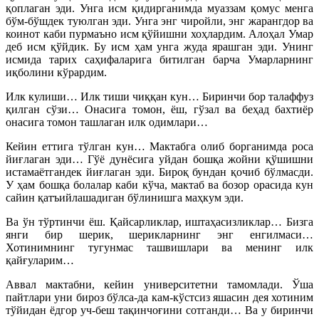
қоплаган эди. Унга исм қидирганимда муаззам қомус менга
бўм-бўшдек туюлган эди. Унга энг чиройли, энг жарангдор ва
коинот каби пурмаъно исм қўйишни хоҳлардим. Алоҳал Умар
деб исм қўйдик. Бу исм ҳам унга жуда ярашган эди. Унинг
исмида тарих саҳифаларига битилган барча Умарларнинг
иқболини кўрардим.
Илк кулиши… Илк тиши чиққан кун… Биринчи бор талаффуз
қилган сўзи… Онасига томон, ёш, гўзал ва беҳад бахтиёр
онасига томон ташлаган илк одимлари…
Кейин еттига тўлган кун… Мактабга олиб борганимда роса
йиғлаган эди… Гўё дунёсига уйдан бошқа жойни қўшишни
истамаётгандек йиғлаган эди. Бироқ бундан қочиб бўлмасди.
У ҳам бошқа болалар каби кўча, мактаб ва бозор орасида кун
сайин қатъийлашадиган бўлинишга маҳкум эди.
Ва ўн тўртинчи ёш. Қайсарликлар, иштаҳасизликлар… Бизга
янги бир шерик, шерикларнинг энг енгилмаси…
Хотинимнинг тугунмас ташвишлари ва менинг илк
қайғуларим…
Аввал мактабни, кейин университетни тамомлади. Ўша
пайтлари уни бироз бўлса-да кам-кўстсиз яшасин дея хотиним
тўйидан ёдгор уч-беш тақинчоғини сотганди… Ва у биринчи