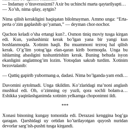
— Indamay o’tiraverasizmi? Axir bu uchinchi marta qaytarilyapti…
— Xo’sh, nima qilay, aytgin?
Nima qilish kerakligini haqiqatan bilolmayman. Ammo unga: “Erta-
perta o’zim gaplashib qo’yaman,” — deyman chor-nochor.
Qachon keladi o’sha ertangi kun?.. Osmon tiniq moviy tusga kirgan
edi. Kun, yashashimiz kerak bo’lgan yana bir yangi kun
boshlanmoqda. Xotinim haqli. Bu muammoni tezroq hal qilish
kerak. O’g’lim yotog’iga elan-qaran kirib bormoqda. Unga bu
ishlarning abasligini tushuntirishim kerak. Buning behuda isyon
ekanligini anglatmog’im lozim. Yotoqdan sakrab turdim. Xotinim
bezovtalanib:
— Qattiq gapirib yubormang-a, dadasi. Nima bo’lganda-yam endi…
Davomini aytolmadi. Unga tikildim. Ko’zlaridagi ma’noni anglash
mushkul edi. Oh, o’zimning oy yuzli, qora sochli bolam-a…
Eshikka yaqinlashganimda xotinim yelkamga choponimni ildi.
***
Xonasi binoning kungay tomonida edi. Derazasi kenggina bog’ga
qaragan. Qarshidagi uy ortidan ko’tarilayotgan quyosh nuridan
devorlar sarg’ish-pushti tusga kirgandi.