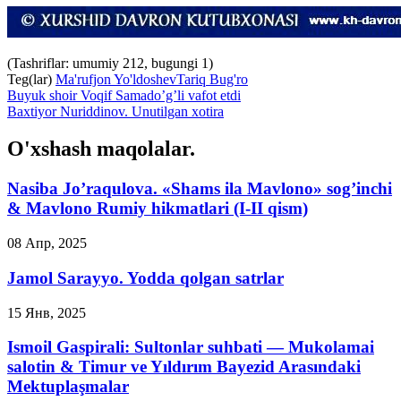
(Tashriflar: umumiy 212, bugungi 1)
Teg(lar)
Ma'rufjon Yo'ldoshev
Tariq Bug'ro
Buyuk shoir Voqif Samado’g’li vafot etdi
Baxtiyor Nuriddinov. Unutilgan xotira
O'xshash maqolalar.
Nasiba Jo’raqulova. «Shams ila Mavlono» sog’inchi
& Mavlono Rumiy hikmatlari (I-II qism)
08 Апр, 2025
Jamol Sarayyo. Yodda qolgan satrlar
15 Янв, 2025
Ismoil Gaspirali: Sultonlar suhbati — Mukolamai
salotin & Timur ve Yıldırım Bayezid Arasındaki
Mektuplaşmalar