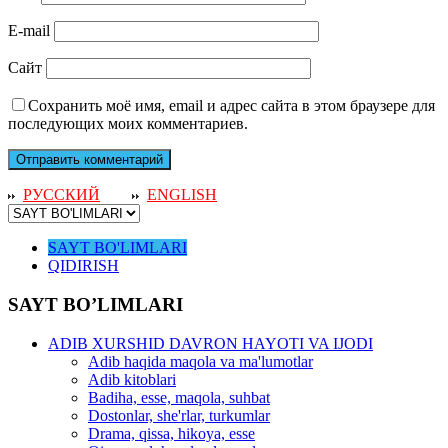
E-mail
Сайт
Сохранить моё имя, email и адрес сайта в этом браузере для
последующих моих комментариев.
РУССКИЙ
ENGLISH
SAYT BO'LIMLARI
QIDIRISH
SAYT BO’LIMLARI
ADIB XURSHID DAVRON HAYOTI VA IJODI
Adib haqida maqola va ma'lumotlar
Adib kitoblari
Badiha, esse, maqola, suhbat
Dostonlar, she'rlar, turkumlar
Drama, qissa, hikoya, esse