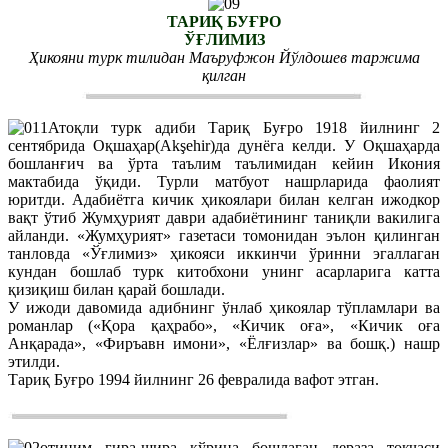
ТАРИҚ БУҒРО
ЎҒЛИМИЗ
Ҳикояни турк тилидан Маъруфжон Йўлдошев таржима
қилган
Атоқли турк адиби Тариқ Буғро 1918 йилнинг 2
сентябрида Оқшаҳар(Akşehir)да дунёга келди. У Оқшаҳарда
бошланғич ва ўрта таълим таълимидан кейин Икония
мактабида ўқиди. Турли матбуот нашрларида фаолият
юритди. Адабиётга кичик ҳикоялари билан келган ижодкор
вақт ўтиб Жумҳурият даври адабиётининг таниқли вакилига
айланди. «Жумҳурият» газетаси томонидан эълон қилинган
танловда «Ўғлимиз» ҳикояси иккинчи ўринни эгаллаган
кундан бошлаб турк китобхони унинг асарларига катта
қизиқиш билан қарай бошлади.
У ижоди давомида адибнинг ўнлаб ҳикоялар тўпламлари ва
романлар («Қора қаҳрабо», «Кичик оға», «Кичик оға
Анқарада», «Фиръавн имони», «Ёлғизлар» ва бошқ.) нашр
этилди.
Тариқ Буғро 1994 йилнинг 26 февралида вафот этган.
отиним ғира-шира кўрина бошлаган дераза токчаси