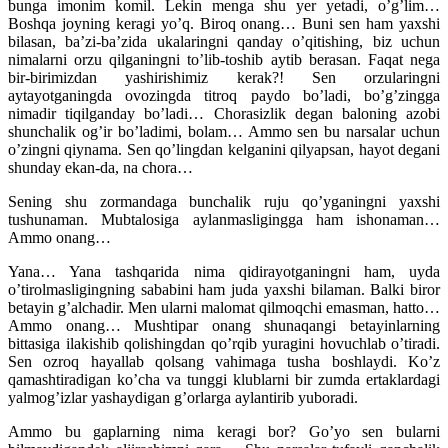
bunga imonim komil. Lekin menga shu yer yetadi, o’g’lim…
Boshqa joyning keragi yo’q. Biroq onang… Buni sen ham yaxshi
bilasan, ba’zi-ba’zida ukalaringni qanday o’qitishing, biz uchun
nimalarni orzu qilganingni to’lib-toshib aytib berasan. Faqat nega
bir-birimizdan yashirishimiz kerak?! Sen orzularingni
aytayotganingda ovozingda titroq paydo bo’ladi, bo’g’zingga
nimadir tiqilganday bo’ladi… Chorasizlik degan baloning azobi
shunchalik og’ir bo’ladimi, bolam… Ammo sen bu narsalar uchun
o’zingni qiynama. Sen qo’lingdan kelganini qilyapsan, hayot degani
shunday ekan-da, na chora…
Sening shu zormandaga bunchalik ruju qo’yganingni yaxshi
tushunaman. Mubtalosiga aylanmasligingga ham ishonaman…
Ammo onang…
Yana… Yana tashqarida nima qidirayotganingni ham, uyda
o’tirolmasligingning sababini ham juda yaxshi bilaman. Balki biror
betayin g’alchadir. Men ularni malomat qilmoqchi emasman, hatto…
Ammo onang… Mushtipar onang shunaqangi betayinlarning
bittasiga ilakishib qolishingdan qo’rqib yuragini hovuchlab o’tiradi.
Sen ozroq hayallab qolsang vahimaga tusha boshlaydi. Ko’z
qamashtiradigan ko’cha va tunggi klublarni bir zumda ertaklardagi
yalmog’izlar yashaydigan g’orlarga aylantirib yuboradi.
Ammo bu gaplarning nima keragi bor? Go’yo sen bularni