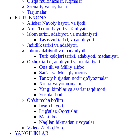
Qisqa mulohazalar, luqmalar
Ssenariy va loyihalar
Tarjimalar
KUTUBXONA
Alisher Navoiy hayoti va ijodi
Amir Temur hayoti va faoliyati
Islom tarixi, adabiyoti va madaniyati
Tasavvuf tarixi, va adabiyoti
Jadidlik tarixi va adabiyoti
Jahon adabiyoti va madaniyati
Turk xalqlari tarixi, adabiyoti, madaniyati
O'zbek tarixi, adabiyoti va madaniyati
Ona tili va Milliy alifbo
San'at va Musiqiy meros
Tarixiy hujjatlar, nodir qo'lyozmalar
Xotira va yodnomalar
Yangi kitoblar va asarlar taqdimoti
Yoshlar ijodi
Qo'shimcha bo'lim
Inson hayoti
Lug'atlar, Qomuslar
Maktubot
Naqllar, hikmatlar, rivoyatlar
Video, Audio,Foto
YANGILIKLAR