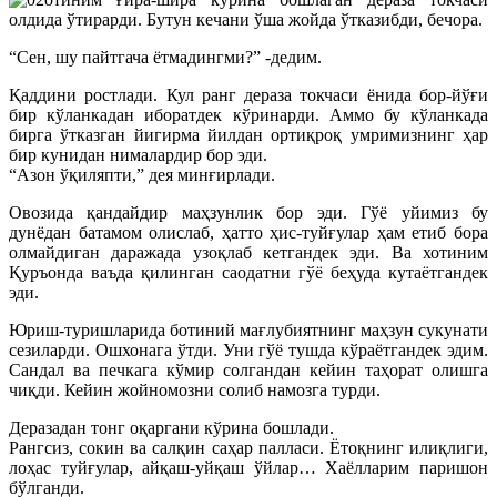
олдида ўтирарди. Бутун кечани ўша жойда ўтказибди, бечора.
“Сен, шу пайтгача ётмадингми?” -дедим.
Қаддини ростлади. Кул ранг дераза токчаси ёнида бор-йўғи
бир кўланкадан иборатдек кўринарди. Аммо бу кўланкада
бирга ўтказган йигирма йилдан ортиқроқ умримизнинг ҳар
бир кунидан нималардир бор эди.
“Азон ўқиляпти,” дея минғирлади.
Овозида қандайдир маҳзунлик бор эди. Гўё уйимиз бу
дунёдан батамом олислаб, ҳатто ҳис-туйғулар ҳам етиб бора
олмайдиган даражада узоқлаб кетгандек эди. Ва хотиним
Қуръонда ваъда қилинган саодатни гўё беҳуда кутаётгандек
эди.
Юриш-туришларида ботиний мағлубиятнинг маҳзун сукунати
сезиларди. Ошхонага ўтди. Уни гўё тушда кўраётгандек эдим.
Сандал ва печкага кўмир солгандан кейин таҳорат олишга
чиқди. Кейин жойномозни солиб намозга турди.
Деразадан тонг оқаргани кўрина бошлади.
Рангсиз, сокин ва салқин саҳар палласи. Ётоқнинг илиқлиги,
лоҳас туйғулар, айқаш-уйқаш ўйлар… Хаёлларим паришон
бўлганди.