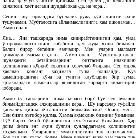
нарсалар учун ўзингни қийнама. Сен қўлингдан келганини
қиляпсан, ҳаёт дегани шундай экан-да, на чора…
Сенинг шу зормандага бунчалик ружу қўйганингни яхши
тушунаман. Мубталосига айланмаслигингга ҳам ишонаман…
Аммо онанг…
Яна… Яна ташқарида нима қидираётганингни ҳам, уйда
ўтиролмаслигингнинг сабабини ҳам жуда яхши биламан.
Балки бирор бетайин ғалчадир. Мен уларни маломат
қилмоқчи эмасман, ҳатто… Аммо онанг… Муштипар онанг
шунақанги бетайинларнинг биттасига илакишиб
қолишингдан қўрқиб юрагини ҳовучлаб ўтиради. Сен озроқ
ҳаяллаб қолсанг ваҳимага туша бошлайди. Кўз
қамаштирадиган кўча ва тунгги клубларни бир зумда
эртаклардаги ялмоғизлар яшайдиган ғорларга айлантириб
юборади.
Аммо бу гапларнинг нима кераги бор? Гўё сен буларни
билмайдигандек алжирашимни қара… Шу нарсалар туфайли
қанчалик қийналаётганингни билмайманми? Онанг, мен…
Сен бизга эътибор қилма. Ҳамма аҳмоқлик бизнинг ўзимизда.
Гўё бироз бетоб бўлишингни кутаётганга ўхшаймиз. Ҳар
доим бизга энг яқин бўлган кунлардагидек қолишингни
хоҳлаяпмиз. Ўзгаришинг мумкинлигини тан ололмаяпмиз.
Бор гап шу холос, болам. Мана шунинг учун ҳам сенга тик