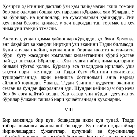
Ҳозирги ҳаётининг дастлаб ўзи ҳам пайқамаган яхши томони
бор эди: одамдан бошқа ҳеч нарсадан қўрқмаса ҳам бўларди. У
на бўрилар, на қоплонлар, на сувсарлардан ҳайиқарди. Уни
ҳеч нима безовта қилмас, у ҳеч нарсадан тап тортмас ва ҳеч
нима уни таъқиб этмасди.
Аксинча, ундан ҳамма ҳайвонлар қўрқарди, ҳолбуки, ўрмонда
энг баҳайбат ва хавфли йиртқич ўзи эканини Тэдди билмасди.
Буни анчадан кейин, кунларнинг бирида иккита катта-катта
бўри буғу жасадини хомталаш қилаётганини кўриб қолган
пайтда англади. Бўриларга кўзи тушган айиқ нима қиларини
билмай тўхтаб қолди. Бўрилар эса таҳдидона ириллаб, ўша
заҳоти нари кетишди ва Тэдди буғу гўштини пок-покиза
тушираётганида яқин келишга ботинолмай анча нарида
айланиб юришди. Ўшанда Тэдди ўзининг қудратли эканини
сезган ва бундан фахрланган эди. Шундан кейин ҳам бир неча
бор бу ерга қайтиб келди. Ҳар сафар уни кўрди дегунча оч
бўрилар ўлжани ташлаб нари қочаётганидан қувонарди.
VIII
Бир манзилда бир кун, бошқасида икки кун тунаб, Тэдди
тобора шимолга яқинлашиб борарди. Кун сайин қарағайлар
йириклашарди: хўжағатлар, қулупнай ва брусникалар
кўпайиб, қишлоқлар камайиб борарди. Беҳад гўзал, одам оёғи