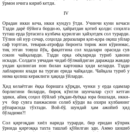
ўрмон ичига кириб кетди.
IV
Орадан икки кеча, икки кундуз ўтди. Учинчи куни кечаси
Тэдди дарё бўйига борди-ю, ҳайратдан қотиб қолди: соҳилга
туташ ерда ўртасига кулбача қурилган ҳайҳотдек сол турарди.
Тўлин ой нур сочар, соҳилда деразалари қоп-қора оқиш уйлар
саф тортган, теварак-атрофда биронта тирик жон кўринмас,
тиқ этган товуш йўқ, фақатгина сол ходалари орасида сув
сокин чайқаларди. Тэдди орқа оёқларида туриб ҳавони
искади. Солдаги уячадан чидаб бўлмайдиган даражада жавдар
ундан қилинган нон билан картошка ҳиди келарди. Тэдди
лабларини ялади ва турган ерида чайқалди. Чайқала туриб у
нима қилиш кераклиги ҳақида ўйларди.
Ҳид келаётган ёққа боришга қўрқди, чунки у ерда одамлар
борлигини биларди, бироқ кўнгли шунчалар суст кетган
эдики, айиқ соҳил бўйлаб уёқдан-буёққа юра бошлади, икки-
уч бор сувга панжасини солиб кўрди ва охири кулбанинг
рўпарасида тўхтади. Вой-бў, шундай ҳам ажойиб ҳид
бўладими?!
Сол қирғоқдан хиёл нарида турарди, бир еридан кўприк
ўрнида қирғоққа тахта ташлаб қўйилган эди. Аммо шошиб