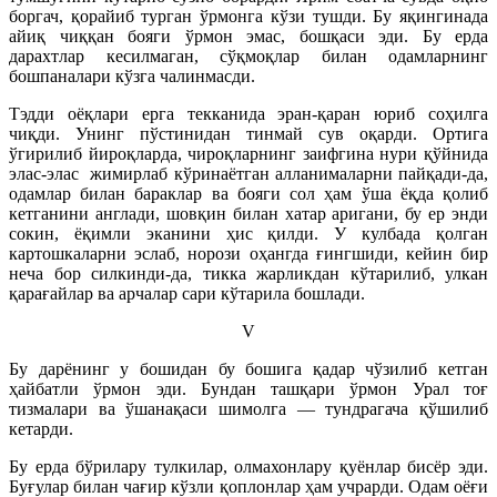
боргач, қорайиб турган ўрмонга кўзи тушди. Бу яқингинада
айиқ чиққан бояги ўрмон эмас, бошқаси эди. Бу ерда
дарахтлар кесилмаган, сўқмоқлар билан одамларнинг
бошпаналари кўзга чалинмасди.
Тэдди оёқлари ерга текканида эран-қаран юриб соҳилга
чиқди. Унинг пўстинидан тинмай сув оқарди. Ортига
ўгирилиб йироқларда, чироқларнинг заифгина нури қўйнида
элас-элас жимирлаб кўринаётган алланималарни пайқади-да,
одамлар билан бараклар ва бояги сол ҳам ўша ёқда қолиб
кетганини англади, шовқин билан хатар аригани, бу ер энди
сокин, ёқимли эканини ҳис қилди. У кулбада қолган
картошкаларни эслаб, норози оҳангда ғингшиди, кейин бир
неча бор силкинди-да, тикка жарликдан кўтарилиб, улкан
қарағайлар ва арчалар сари кўтарила бошлади.
V
Бу дарёнинг у бошидан бу бошига қадар чўзилиб кетган
ҳайбатли ўрмон эди. Бундан ташқари ўрмон Урал тоғ
тизмалари ва ўшанақаси шимолга — тундрагача қўшилиб
кетарди.
Бу ерда бўрилару тулкилар, олмахонлару қуёнлар бисёр эди.
Буғулар билан чағир кўзли қоплонлар ҳам учрарди. Одам оёғи