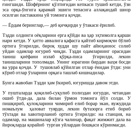
ғингшиди. Шофёрнинг қўлтиғидан кепкаси тушиб кетди, ўзи
эса орқа-ўнгига қарамай эшиги тепасига аллақандай шиор
осилган пастаккина уй томонга қочди.
— Ёрдам беринглар,— деб қичқирди у ўтакаси ёрилиб.
Тэдди олдинги оёқларини ерга қўйди ва ҳар эҳтимолга қарши
нари кетди. У ҳатто аввалига қафасга қайтиб кирмоқчи бўлиб
ортига ўгирилди, бироқ худди шу пайт айюҳаннос солиб
уйдан одамлар югуриб чиқди. Тэдди одамлариинг орасидан
таниш қиёфани излаб қўрқа-писа ўгирилди, лекин
танишларини тополмади. Унинг юрагини бирдан ваҳм босди
ва урра қочди. У тушовлаб қўйилган отлар ёнидан ўтди: уни
кўриб отлар ўзларини орқага ташлаб кишнадилар.
Бунга жавобан Тэдди ҳам ўкириб, югуришда давом этди.
У пушталарда қоқилиб-суқулиб полиздан югурди, четандан
ошиб ўтди-да, дала билан ўрмон томонга йўл солди. У
пишқириб, қулоқларини чимириб елиб борар экан, вужудида
номаълум ҳаловат туярди, лекин бутазорга етиб бориб
тўхтади ва хавотирланиб ортига ўгирилди: на станция, на
одамлар, на машиналар кўзга чалинар, фақат жимжит дала ва
йироқларда қорайиб турган уйлардан бошқаси кўринмасди.