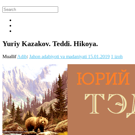
Yuriy Kazakov. Teddi. Hikoya.
Muallif
Adib
:
Jahon adabiyoti va madaniyati
15.01.2019
1 izoh