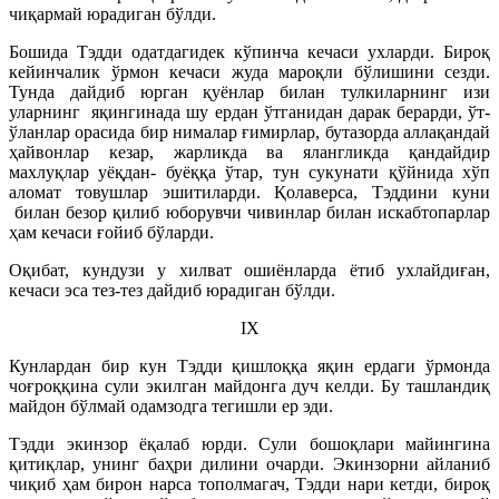
чиқармай юрадиган бўлди.
Бошида Тэдди одатдагидек кўпинча кечаси ухларди. Бироқ
кейинчалик ўрмон кечаси жуда мароқли бўлишини сезди.
Тунда дайдиб юрган қуёнлар билан тулкиларнинг изи
уларнинг яқингинада шу ердан ўтганидан дарак берарди, ўт-
ўланлар орасида бир нималар ғимирлар, бутазорда аллақандай
ҳайвонлар кезар, жарликда ва ялангликда қандайдир
махлуқлар уёқдан- буёққа ўтар, тун сукунати қўйнида хўп
аломат товушлар эшитиларди. Қолаверса, Тэддини куни
билан безор қилиб юборувчи чивинлар билан искабтопарлар
ҳам кечаси ғойиб бўларди.
Оқибат, кундузи у хилват ошиёнларда ётиб ухлайдиған,
кечаси эса тез-тез дайдиб юрадиган бўлди.
IX
Кунлардан бир кун Тэдди қишлоққа яқин ердаги ўрмонда
чоғроққина сули экилган майдонга дуч келди. Бу ташландиқ
майдон бўлмай одамзодга тегишли ер эди.
Тэдди экинзор ёқалаб юрди. Сули бошоқлари майингина
қитиқлар, унинг баҳри дилини очарди. Экинзорни айланиб
чиқиб ҳам бирон нарса тополмагач, Тэдди нари кетди, бироқ