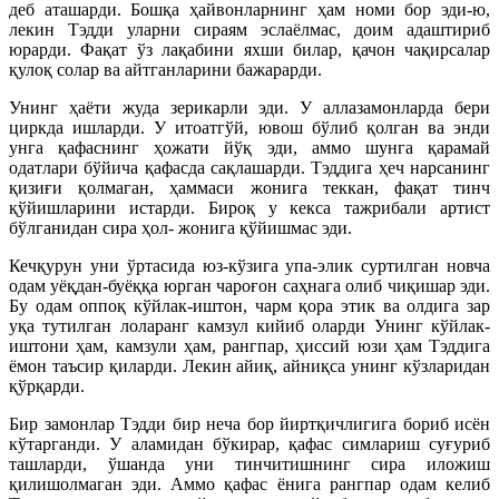
деб аташарди. Бошқа ҳайвонларнинг ҳам номи бор эди-ю,
лекин Тэдди уларни сираям эслаёлмас, доим адаштириб
юрарди. Фақат ўз лақабини яхши билар, қачон чақирсалар
қулоқ солар ва айтганларини бажарарди.
Унинг ҳаёти жуда зерикарли эди. У аллазамонларда бери
циркда ишларди. У итоатгўй, ювош бўлиб қолган ва энди
унга қафаснинг ҳожати йўқ эди, аммо шунга қарамай
одатлари бўйича қафасда сақлашарди. Тэддига ҳеч нарсанинг
қизиғи қолмаган, ҳаммаси жонига теккан, фақат тинч
қўйишларини истарди. Бироқ у кекса тажрибали артист
бўлганидан сира ҳол- жонига қўйишмас эди.
Кечқурун уни ўртасида юз-кўзига упа-элик суртилган новча
одам уёқдан-буёққа юрган чароғон саҳнага олиб чиқишар эди.
Бу одам оппоқ кўйлак-иштон, чарм қора этик ва олдига зар
уқа тутилган лоларанг камзул кийиб оларди Унинг кўйлак-
иштони ҳам, камзули ҳам, рангпар, ҳиссий юзи ҳам Тэддига
ёмон таъсир қиларди. Лекин айиқ, айниқса унинг кўзларидан
қўрқарди.
Бир замонлар Тэдди бир неча бор йиртқичлигига бориб исён
кўтарганди. У аламидан бўкирар, қафас симлариш суғуриб
ташларди, ўшанда уни тинчитишнинг сира иложиш
қилишолмаган эди. Аммо қафас ёнига рангпар одам келиб