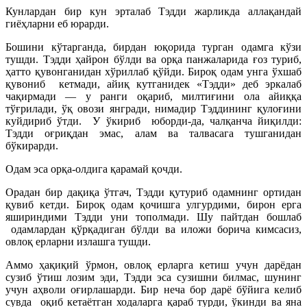
Кунлардан бир кун эрталаб Тэдди жарликда аллақандай
гиёҳларни еб юрарди.
Бошини кўтарганда, бирдан юқорида турган одамга кўзи
тушди. Тэдди ҳайрон бўлди ва орқа панжаларида ғоз туриб,
ҳатто қувонганидан хўриллаб қўйди. Бироқ одам унга ўхшаб
қувониб кетмади, айиқ кутганидек «Тэдди» деб эркалаб
чақирмади — у ранги оқариб, милтиғини ола айиққа
тўғрилади, ўқ овози янгради, нимадир Тэддининг қулоғини
куйдириб ўтди. У ўкириб юборди-да, чалқанча йиқилди:
Тэдди оғриқдан эмас, алам ва талвасага тушганидан
бўкирарди.
Одам эса орқа-олдига қарамай қочди.
Орадан бир дақиқа ўтгач, Тэдди қутуриб одамнинг ортидан
қувиб кетди. Бироқ одам қочишга улгурдими, бирон ерга
яшириндими Тэдди уни тополмади. Шу пайтдан бошлаб
одамлардан қўрқадиган бўлди ва иложи борича кимсасиз,
овлоқ ерларни излашга тушди.
Аммо ҳақиқий ўрмон, овлоқ ерларга кетиш учун дарёдан
сузиб ўтиш лозим эди, Тэдди эса сузишни билмас, шунинг
учун аҳволи оғирлашарди. Бир неча бор дарё бўйига келиб
сувда оқиб кетаётган ходаларга қараб турди, ўкинди ва яна