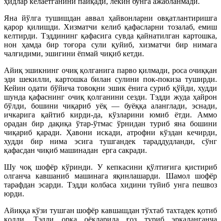
ҳидлар келаётганини пайқади, лекин бунга ажабланмади.
Яна йўлга тушишдан аввал ҳайвонларни овқатлантиришга
қарор қилишди. Хизматчи келиб қафасларни тозалаб, емиш
келтирди. Тэддининг қафасига сувда қайнатилган картошка,
нон ҳамда бир тоғора сули қуйиб, хизматчи бир нимага
чалғидими, эшигини ёпмай чиқиб кетди.
Айиқ эшикнинг очиқ қолганига парво қилмади, роса очиққан
эди шекилли, картошка билан сулини пок-покиза туширди.
Кейин одати бўйича товоқни эшик ёнига суриб қўйди, худди
шунда қафаснинг очиқ қолганини сезди. Тэдди жуда ҳайрон
бўлди, бошини чиқариб уёқ — буёққа аланглади, эснади,
ичкарига қайтиб кирди-да, кўзларини юмиб ётди. Аммо
орадан бир дақиқа ўтар-ўтмас ўрнидан туриб яна бошини
чиқариб қаради. Ҳавони искади, атрофни кўздан кечирди,
худди бир нима эсига тушгандек тараддудланди, сўнг
қафасдан чиқиб машинадан
ерга сакради.
Шу чоқ шофёр кўринди. У кепкасини қўлтиғига қистириб
олганча кавшаниб машинага яқинлашарди. Шамол шофёр
тарафдан эсарди. Тэдди колбаса хидини туйиб унга пешвоз
юрди.
Айиққа кўзи тушган шофёр кавшашдан тўхтаб тахтадек қотиб
қолди. Тэдди орқа оёқларида ғоз туриб эркаланганча