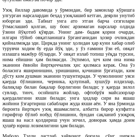
Узоқ йиллар давомида у ўрмондан, бир замонлар кўришга
улгурган нарсалардан беҳад узоқлашиб кетган, деярли унутиб
юборган эди. Табиат унга ато этган барча сезгилари
ўтмаслашиб қолган, шу боис арзимаган нарсалар олдида
ўзини йўқотиб қўярди. Унинг дам- бадам қорни очарди,
илгари тўйиб овқатланишга ўрганганидан ҳозир очликдан
қийналмоқда эди. Циркда унинг ҳолидан ҳар куни хабар олиб
турувчи ходим бу ерда йўқ эди, у ўз ғамини ўзи еб, овқат
излашга мажбур бўларди. У овқат излаб топиш уёқда турсин,
нима ейишни ҳам билмасди. Эҳтимол, ҳеч ким она нима
эканини ёввойи йиртқиччалик ҳис қилмаса керак. Она ўз
боласига яширинишни, уришишни, қочишни ўргатади, ким
дўсту ким душман эканини тушунтиради. У чумолининг уяси
қаерда бўлишини, черника, қулупнай, хушхўр илдизлар,
балиқлар билан бақалар борлигини билади; у қаерда зилол
сувлар, тинч, осойишта жойлар, офтобрўя майсазорлар
қаердалигини яхши билади; унга ҳидлар сири ва яшаш
жойини ўзгартириш сабаблари жуда яхши аён. У яна ўрмонда
биронта йиртқич узоқ яшамаслиги, албатта бирор кулфатга
гирифтор бўлиб нобуд бўлишини, бундан сақланиб узоқроқ
яшаш ва насл қолдириш учун эпчил, довюрак ҳамда доим
ҳушёр юриш лозимлигини ҳам билади.
Мабодо Тэдди дастлаб ҳайвонот боғида, сўнг циркда