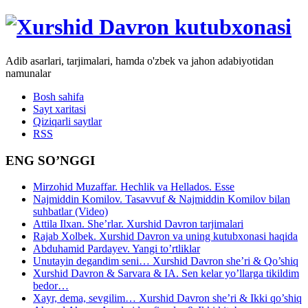
Adib asarlari, tarjimalari, hamda o'zbek va jahon adabiyotidan
namunalar
Bosh sahifa
Sayt xaritasi
Qiziqarli saytlar
RSS
ENG SO’NGGI
Mirzohid Muzaffar. Hechlik va Hellados. Esse
Najmiddin Komilov. Tasavvuf & Najmiddin Komilov bilan
suhbatlar (Video)
Attila Ilxan. She’rlar. Xurshid Davron tarjimalari
Rajab Xolbek. Xurshid Davron va uning kutubxonasi haqida
Abduhamid Pardayev. Yangi to’rtliklar
Unutayin degandim seni… Xurshid Davron she’ri & Qo’shiq
Xurshid Davron & Sarvara & IA. Sen kelar yo’llarga tikildim
bedor…
Xayr, dema, sevgilim… Xurshid Davron she’ri & Ikki qo’shiq