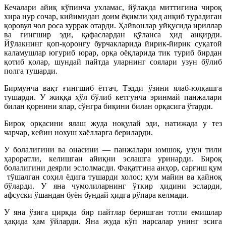
Кечалари айиқ кўпинча ухламас, йўлакда миттигина чироқ
хира нур сочар, кийимидан доим ёқимли ҳид анқиб турадиган
қоровул чол роса хуррак отарди. Ҳайвонлар уйқусида ириллар
ва ғингшир эди, қафаслардан қўланса ҳид анқирди.
Йўлакнинг қоп-қоронғу бурчакларида йирик-йирик суқатой
каламушлар югуриб юрар, орқа оёқларида тик туриб бирдан
қотиб қолар, шундай пайтда уларнинг соялари узун бўлиб
полга тушарди.
Бирмунча вақт ғингшиб ётгач, Тэдди ўзини ялаб-юлқашга
тушарди. У жиққа ҳўл бўлиб кетгунча эринмай панжалари
билан қорнини ялар, сўнгра биқини билан орқасига ўтарди.
Бироқ орқасини ялаш жуда ноқулай эди, натижада у тез
чарчар, кейин нохуш хаёлларга бериларди.
У болалигини ва онасини — панжалари юмшоқ, узун тили
ҳароратли, келишган айиқни эслашга уринарди. Бироқ
болалигини деярли эслолмасди. Фақатгина анҳор, сарғиш қум
тўшалган соҳил ёдига тушарди холос; қум майин ва қайноқ
бўларди. У яна чумолиларнинг ўткир ҳидини эсларди,
афсуски ўшандан буён бундай ҳидга рўпара келмади.
У яна ўзига циркда бир пайтлар беришган тотли емишлар
ҳақида ҳам ўйларди. Яна жуда кўп нарсалар унинг эсига