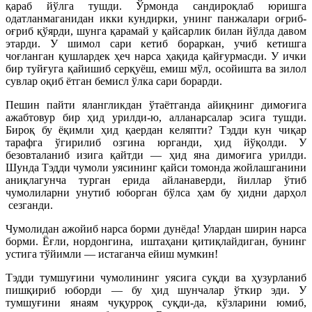
қараб йўлга тушди. Ўрмонда сандироқлаб юришга
одатланмаганидан икки кундирки, унинг панжалари оғриб-
оғриб қўярди, шунга қарамай у қайсарлик билан йўлда давом
этарди. У шимол сари кетиб бораркан, учиб кетишга
чоғланган қушлардек ҳеч нарса ҳақида қайғурмасди. У ички
бир туйғуга қайишиб серқуёш, емиш мўл, осойишта ва зилол
сувлар оқиб ётган бемисл ўлка сари борарди.
Пешин пайти ялангликдан ўтаётганда айиқнинг димоғига
ажабтовур бир ҳид урилди-ю, алланарсалар эсига тушди.
Бироқ бу ёқимли ҳид қаердан келяпти? Тэдди кун чиқар
тарафга ўгирилиб озгина юрганди, ҳид йўқолди. У
безовталаниб изига қайтди — ҳид яна димоғига урилди.
Шунда Тэдди чумоли уясининг қайси томонда жойлашганини
аниқлагунча турган ерида айланаверди, йиллар ўтиб
чумолиларни унутиб юборган бўлса ҳам бу ҳидни дарҳол
сезганди.
Чумолидан ажойиб нарса борми дунёда! Улардан ширин нарса
борми. Ёғли, нордонгина, иштаҳани қитиқлайдиган, бунинг
устига тўйимли — истаганча ейиш мумкин!
Тэдди тумшуғини чумолининг уясига суқди ва ҳузурланиб
пишқириб юборди — бу ҳид шунчалар ўткир эди. У
тумшуғини янаям чуқурроқ суқди-да, кўзларини юмиб,