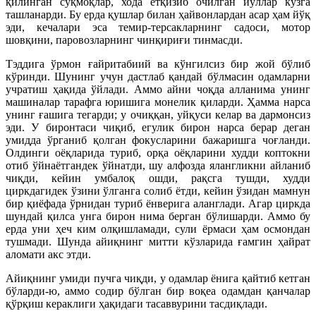
қилинган сўқмоқлар, хода ётқизиб очилган йўллар кўзга
ташланарди. Бу ерда қушлар билан ҳайвонлардан асар ҳам йўқ
эди, кечалари эса темир-терсакларнинг садоси, мотор
шовқини, паровозларнинг чинқириғи тинмасди.
Тэддига ўрмон ғайритабиий ва кўнгилсиз бир жой бўлиб
кўринди. Шунинг учун дастлаб қандай бўлмасин одамларни
учратиш ҳақида ўйлади. Аммо айни чоқда алланима унинг
машиналар тарафга юришига монелик қиларди. Ҳамма нарса
унинг ғашига тегарди; у очиққан, уйқуси келар ва дармонсиз
эди. У биронтаси чиқиб, егулик бирон нарса берар деган
умидда ўрганиб қолган фокусларини бажаришга чоғланди.
Олдинги оёқларида туриб, орқа оёқларини худди коптокни
отиб ўйнаётгандек ўйнатди, шу алфозда ялангликни айланиб
чиқди, кейин умбалоқ ошди, рақсга тушди, худди
циркдагидек ўзини ўлганга солиб ётди, кейин ўзидан мамнун
бир қиёфада ўрнидан туриб ёнверига аланглади. Агар циркда
шундай қилса унга бирон нима берган бўлишарди. Аммо бу
ерда уни ҳеч ким олқишламади, сули ёрмаси ҳам осмондан
тушмади. Шунда айиқнинг митти кўзларида ғамгин ҳайрат
аломати акс этди.
Айиқнинг умиди пучга чиқди, у одамлар ёнига қайтиб кетган
бўларди-ю, аммо содир бўлган бир воқеа одамдан қанчалар
қўрқиш кераклиги ҳақидаги тасаввурини тасдиқлади.