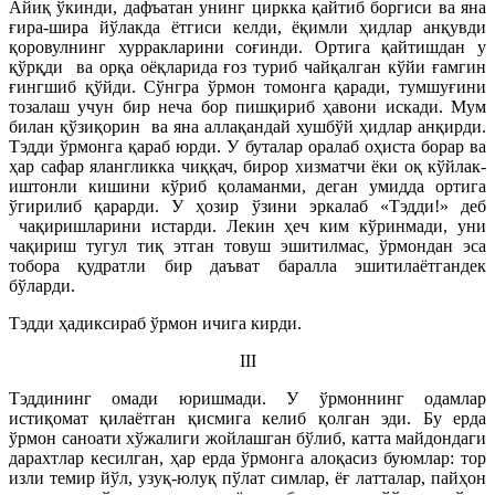
Айиқ ўкинди, дафъатан унинг циркка қайтиб боргиси ва яна
ғира-шира йўлакда ётгиси келди, ёқимли ҳидлар анқувди
қоровулнинг хурракларини соғинди. Ортига қайтишдан у
қўрқди ва орқа оёқларида ғоз туриб чайқалган кўйи ғамгин
ғингшиб қўйди. Сўнгра ўрмон томонга қаради, тумшуғини
тозалаш учун бир неча бор пишқириб ҳавони искади. Мум
билан қўзиқорин ва яна аллақандай хушбўй ҳидлар анқирди.
Тэдди ўрмонга қараб юрди. У буталар оралаб оҳиста борар ва
ҳар сафар ялангликка чиққач, бирор хизматчи ёки оқ кўйлак-
иштонли кишини кўриб қоламанми, деган умидда ортига
ўгирилиб қарарди. У ҳозир ўзини эркалаб «Тэдди!» деб
чақиришларини истарди. Лекин ҳеч ким кўринмади, уни
чақириш тугул тиқ этган товуш эшитилмас, ўрмондан эса
тобора қудратли бир даъват баралла эшитилаётгандек
бўларди.
Тэдди ҳадиксираб ўрмон ичига кирди.
III
Тэддининг омади юришмади. У ўрмоннинг одамлар
истиқомат қилаётган қисмига келиб қолган эди. Бу ерда
ўрмон саноати хўжалиги жойлашган бўлиб, катта майдондаги
дарахтлар кесилган, ҳар ерда ўрмонга алоқасиз буюмлар: тор
изли темир йўл, узуқ-юлуқ пўлат симлар, ёғ латталар, пайҳон