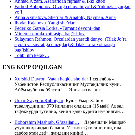
Ahmad A’zam. Asarlaridan fiqralar & Ikki kitob
Farhod Bobojonov. Orzuga eltuvchi yo‘l & Yulduzlar yurgan
yo`l
Anna Axmatova. She’rlar & Anatoliy Nayman. Anna
Ibodat Rajabova. Yangi she’rlar
Federiko Garsia Lorka. «Tamarit devoni»dan
Mirtemir domla xotirasiga bag’ishlov
Sulaymon Rahmon. Orzulardan yaratdi dunyo. (Tilak Jo’ra
siyrati va suvratiga chizgilar) & Tilak Jo’ra xotirasiga
bag’ishlov
Tolibi ilm kerak…
ENG KO’P O’QILGAN
Xurshid Davron. Vatan haqida she’rlar
1 сентябрь -
Ўзбекистон Республикасининг Мустақиллик куни.
Айём муборак бўлсин! Энг азиз ва энг…
Umar Xayyom.Ruboiylar
Буюк Умар Хайём
таваллудининг 970 йиллиги олдидан (15 май) Аввал
тафаккурда туғилиб, кейин қалб қўрига йўғрилган…
Boborahim Mashrab. G’azallar,…
Дарвешлик Машраб
учун шоҳликдан баланд. У «жон тўтисини ишқ ила
сарбоз этай деб», жандани кийиб…