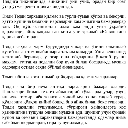
Тэддига тикилганида, айиқнинг уни ўчиб, орадан бир соат
ўтар-ўтмас репетицияга чиққан эди.
Энди Тэдди хархаша қилмас ва турли-туман қўпол ва бекорчи,
ҳатто кўпинча бемаъни нарсаларни ҳам жимгина бажараверар
эди. Оқ кўйлак-иштонли одам ҳам энди унга ўқрайиб
қарамасди, айиқ ҳақида гап кетса уни эркалаб «Юввошгина
қария» деб атарди.
Тэдди саҳнага чарм бурундиқда чиқар ва ўзини олқишлаб
кутиб олган томошабинларга таъзим қиларди. Унга велосипед
келтириб беришар, у эгар оша оёқларини ўтказиб рулни
маҳкам тутганча педални бор кучи билан босарди-да музика
садолари остида саҳна бўйлаб айланарди.
Томошабинлар эса тинмай қийқирар ва қарсак чалардилар.
Тэдди яна бир неча антиқа нарсаларни бажара оларди:
Панжалари билан тез-тез айлантириб ғўлаларда учар, узун,
ингичка темир таёқ тепасига чиқиб мувозанат сақлаб турар,
қўлларига қўлқоп кийиб бошқа бир айиқ билан бокс тушарди.
Тэдди ҳазилни тушунмасди, тўғрироғи ҳайвонларга хос
ҳазилнигина тушуна олиши мумкин эди, шунинг учун бундай
кўпол ва бемаъни ҳаракатларни бажараётганда одамлар нима
сабабдан шодланарди, сира
тушунолмасди.