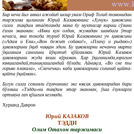
Бир неча йил аввал ажойиб шоир укам Ориф Толиб томонидан
таржима қилинган Юрий Казаковнинг «Хунук» ҳикоясини
сизга тақдим этаётганда мана бу мухтасар кириш сўзини
ёзган эканман:
«Икки кун олдин, жумадан шанбага ўтар
кечаси, яна тонгда туриб Юрий Казаковнинг уч ҳикоясини
(«Адам и Ева»,»Вон бежит собака!», »Плачу и рыдаю»)
ҳикояларини ўқиб чиққан эдим. Бу ҳикояларни нечанчи марта
ўқиганим саноғини йўқотиб қўйганман. Юрий Казаков
ҳикояларини жуда яхши кўраман. Ҳар ўқиганимда,юрагим
юмшагандай,тиниқлашгандай бўлади. Айниқса, «Во сне ты
горько плакала», «Свечечка» каби ҳикояларини соғиниб қайта-
қайта ўқийман».
Бугун сизга севимли ёзувчининг энг юксак ҳикояларидан бири
бўлмиш «Тэдди»ни тақдим этар эканман, ўша ёзувларга
ортиқча гап қўшгим келмади.
Хуршид Даврон
Юрий КАЗАКОВ
ТЭДДИ
Олим Отахон таржимаси