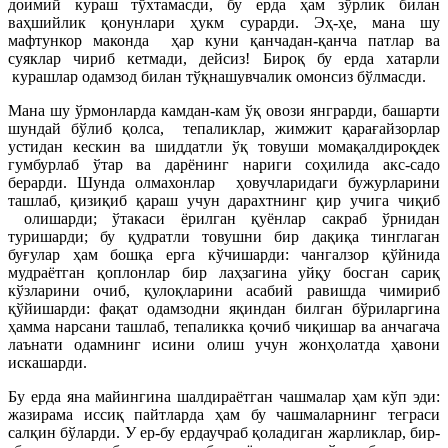
доимий кураш тўхтамасди, бу ерда ҳам зўрлик билан
ваҳшийлик қонунлари ҳукм сурарди. Эҳ-ҳе, мана шу
мафтункор маконда ҳар куни қанчадан-қанча патлар ва
суяклар чириб кетмади, дейсиз! Бироқ бу ерда хатарли
курашлар одамзод билан тўқнашувчалик омонсиз бўлмасди.
Мана шу ўрмонларда камдан-кам ўқ овози янграрди, башарти
шундай бўлиб қолса, тепаликлар, жимжит қарағайзорлар
устидан кескин ва шиддатли ўқ товуши момақалдироқдек
гумбурлаб ўтар ва дарёнинг нариги соҳилида акс-садо
берарди. Шунда олмахонлар ҳовучларидаги бужурларини
ташлаб, қизиқиб қараш учун дарахтнинг қир учига чиқиб
олишарди; ўтакаси ёрилган қуёнлар сакраб ўрнидан
туришарди; бу қудратли товушни бир дақиқа тинглаган
буғулар ҳам бошқа ерга кўчишарди: чангалзор қўйнида
мудраётган қоплонлар бир лаҳзагина уйқу босган сариқ
кўзларини очиб, қулоқларини асабий равишда чимириб
қўйишарди: фақат одамзодни яқиндан билган бўриларгина
ҳамма нарсани ташлаб, тепаликка қочиб чиқишар ва анчагача
лаънати одамнинг исини олиш учун жонҳолатда ҳавони
искашарди.
Бу ерда яна майингина шалдираётган чашмалар ҳам кўп эди:
жазирама иссиқ пайтларда ҳам бу чашмаларнинг теграси
салқин бўларди. У ер-бу ердаучраб қоладиган жарликлар, бир-