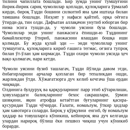
тилини чапиллата бошлади. Бир зумда унинг тумшуғини
йирик-йирик сариқ чумолилар қоплади, қулоқларига ўрмалаб
кирди, бироқ Тэдди бошини силкитиб яна ҳам иштаҳа билан
тамшана бошлади. Ниҳоят у нафаси қайтиб, орқа оёғига
ўтирди-да, тин олди. Дафъатан аллақачон унутиб юборган бир
нима эсига тушди-да, у чумоли уясини буза бошлади.
Чумолилар энди унинг панжасига ёпишди-ю Тэддининг
бамайлихотир ўтириб, панжасини ялашдан бошқа иши
қолмади. Бу жуда қулай эди — энди чумолилар унинг
тумшуғига, қулоқларига кириб ғашига тегмас, оғзига тупроқ
билан ўт-ўлан ҳам кирмасди. Тэдди охири чумоли уясида ҳеч
вақо қолмагач, нари кетди.
Чумоли уясини бузиб ташлагач, Тэдди йўлида давом этди,
ёнбағирларини арчалар қоплаган бир тепаликдан ошди,
жарликдан ўтди. Хўжағатзорга дуч келиб кечгача ўша ердан
чиқмади.
Олдинига булдуруқ ва қарқурларнинг парр этиб кўтарилиши,
ҳовузлардаги балиқларнинг бехос сакрашлари, ўрмон
шовқини, яқин атрофда кетаётган буғуларнинг қасира-
қусуридан Тэдди чўчирди. Ғалати, номаълум, ўткир ҳидлар
ҳам хавотирга соларди. Бироқ у қўрқувни енгиб, бу номаълум
ҳиддар ва товушларга кўникиш, кейинроқ яна дуч келганда
улардан нарироқ бўлиш ёки пешвоз чиқиш учун кўникиб
борарди.