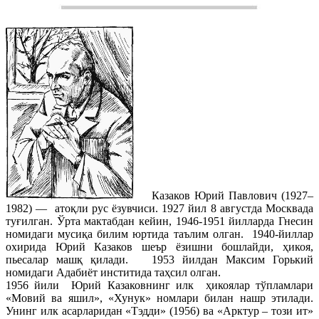
Казаков Юрий Павлович (1927–
1982) — атоқли рус ёзувчиси. 1927 йил 8 августда Москвада
туғилган. Ўрта мактабдан кейин, 1946-1951 йилларда Гнесин
номидаги мусиқа билим юртида таълим олган. 1940-йиллар
охирида Юрий Казаков шеър ёзишни бошлайди, ҳикоя,
пьесалар машқ қилади. 1953 йилдан Максим Горький
номидаги Адабиёт инститида таҳсил олган.
1956 йили Юрий Казаковнинг илк ҳикоялар тўпламлари
«Мовий ва яшил», «Хунук» номлари билан нашр этилади.
Унинг илк асарларидан «Тэдди» (1956) ва «Арктур – този ит»