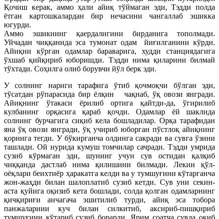
Қочиш керак, аммо ҳали айиқ тўймаган эди, Тэдди полда
ётган картошкалардан бир нечасини чангаллаб эшикка
югурди.
Аммо эшикнинг қаердалигини бирданига тополмади.
Уйчадан чиққанида эса тумонат одам йиғилганини кўрди.
Айиқни кўрган одамлар бараварига, худди станциядагига
ўхшаб қийқириб юборишди. Тэдди нима қиларини билмай
тўхтади. Соҳилга олиб борувчи йўл берк эди.
У солнинг нариги тарафига ўтиб қочмоқчи бўлган эди,
тўсатдан рўпарасида бир ёлқин чақнаб, ўқ овози янгради.
Айиқнинг ўтакаси ёрилиб ортига қайтди-да, ўгирилиб
кулбанинг орқасига қараб қочди. Одамлар ёй шаклида
солнинг бурчагига сиқиб кела бошладилар. Орқа тарафидан
яна ўқ овози янгради, ўқ учириб юборган пўстлоқ айиқнинг
қорнига тегди. У бўкирганча олдинга сакради ва сувга ўзини
ташлади. Ой нурида кумуш томчилар сачради. Тэдди умрида
сузиб кўрмаган эди, шунинг учун сув остидан қалқиб
чиққанда дастлаб нима қилишини билмади. Лекин қўл-
оёқлари беихтиёр ҳаракатга келди ва у тумшуғини кўтарганча
жон-жаҳди билан шалоплатиб сузиб кетди. Сув уни секин-
аста қуйига оқизиб кета бошлади, солда қолган одамларнинг
қичқириғи анчагача эшитилиб турди, айиқ эса тобора
панжалариии куч билан силкитиб, аксириб-пишқириб
тумшуғини кўтариб сузиб борарди. Ярим соатча сувда оқиб