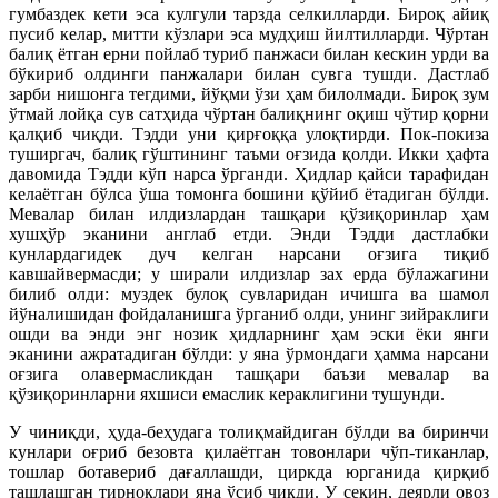
гумбаздек кети эса кулгули тарзда селкилларди. Бироқ айиқ
пусиб келар, митти кўзлари эса мудҳиш йилтилларди. Чўртан
балиқ ётган ерни пойлаб туриб панжаси билан кескин урди ва
бўкириб олдинги панжалари билан сувга тушди. Дастлаб
зарби нишонга тегдими, йўқми ўзи ҳам билолмади. Бироқ зум
ўтмай лойқа сув сатҳида чўртан балиқнинг оқиш чўтир қорни
қалқиб чиқди. Тэдди уни қирғоққа улоқтирди. Пок-покиза
туширгач, балиқ гўштининг таъми оғзида қолди. Икки ҳафта
давомида Тэдди кўп нарса ўрганди. Ҳидлар қайси тарафидан
келаётган бўлса ўша томонга бошини қўйиб ётадиган бўлди.
Мевалар билан илдизлардан ташқари қўзиқоринлар ҳам
хушҳўр эканини англаб етди. Энди Тэдди дастлабки
кунлардагидек дуч келган нарсани оғзига тиқиб
кавшайвермасди; у ширали илдизлар зах ерда бўлажагини
билиб олди: муздек булоқ сувларидан ичишга ва шамол
йўналишидан фойдаланишга ўрганиб олди, унинг зийраклиги
ошди ва энди энг нозик ҳидларнинг ҳам эски ёки янги
эканини ажратадиган бўлди: у яна ўрмондаги ҳамма нарсани
оғзига олавермасликдан ташқари баъзи мевалар ва
қўзиқоринларни яхшиси емаслик кераклигини тушунди.
У чиниқди, ҳуда-беҳудага толиқмайдиган бўлди ва биринчи
кунлари оғриб безовта қилаётган товонлари чўп-тиканлар,
тошлар ботавериб дағаллашди, циркда юрганида қирқиб
ташлашган тирноқлари яна ўсиб чикди. У секин, деярли овоз