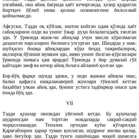
улғаймай, она айиқ бағрида ҳаёт кечирганда, ҳозир қудратли
йиртқич бўлиб нима қилиш лозимлигини билол-май
қийналмасди.
Афсуски, Тэдди оқ кўйлак, иштон кийган одам қўлида ҳаёт
сабоқларини олди ва унинг ўжар руҳи болалигидаёқ эзилган
эди. У ўрмонда яшов-чи айиқлар учун мисли кўрилмаган
даҳшатли нарсаларни билишга улгурган эди. Шаҳарда у шак-
шубҳасиз бошқа айиқлардан кўра беҳад тажрибалироқ,
ақллироқ бўлиши мумкин эди, аммо унинг билган-кўрганлари
ўрмонда нимага ҳам ярарди! Ўрмонда у бир думалаб гўё
қайтадан заиф ва ночор айиқ болага айланиб қолган эди.
Бор-йўқ фарқи шунда эдики, у энди жажжи айиқча эмас,
балки қафасга ишқаланавериб жунлари тўкилиб кетган
баҳайбат улкан айиқ эди, бунинг устига тадбиркор онаси ҳам
ёнида йўқ эди.
VII
Тэдди қушлар овозидан уйғониб кетди. Бу қушчалар
шудрингдан нам тортган новдаларда сакраб-сакраб
чирқиллашарди. Тепалик ортидан куёш кўтарилди.
Қарағайзорни ҳарир туман қоплаган, шудринг жилва қилар,
ҳаво беғубор эди. Тэдди тунги ошиёнидан чиқиб шимолга