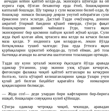
анчадан кейин қайтиб келди-да, экинзорга шўнғиди ва ой
нурига ғарқ бўлган бехавотир ерда ётиб, бошоқларини
каппалай бошлади. Шу тариқа у сули мазасини билиб олди, бу
бошоқлар нимаси биландир деярли унутиб юбораёзган сули
ёрмасини унга эслатди. Дастлаб Тэдди очкўзларча, донини
ажратиб ўтирмай бандини қўшиб еяверди, сўнгра фақат
бошоқларини шимиб чайнашга ўтди, тонгга яқин
экинзорнинг бир қисмини пайҳон қилиб жўнаб қолди. Сули
жуда ёқиб қолган айиқ эртасига яна келди ва кечаси билан
маза қилди. У индинига ҳам келарди-ю, лекин йўлда
ботқоқликка тушиб чалғиди: ўша ерда ўттизга яқин
қурбақаларни ҳуркитиб юборди-да, тутиб ейман, деб тоза
балчиққа ағанади ва аичагача шалтоғини тозалашдан ортмади.
Тэдди шу куни эрталаб экинзор ёқасидаги йўлда аравада
одамлар ўтганини, улар экинни узоқ кўздан кечиргач,
фиғонлари фалакка чиқиб қайтиб кетганлари ва кечқурин
болта-ю, тахта кўтариб келишганларини ҳамда ўзлари учун
қулай деб билган баҳайбат қарағайга бир нималарни
қоққанларини билмасди.
— Жуда соз!— деди улардан бири кафтларини бир-бирига
ишқаб, бошқалари совуққина кулиб қўйишди.
Сўнгра одамлар четроққа чиқиб, чекишди, аравадан