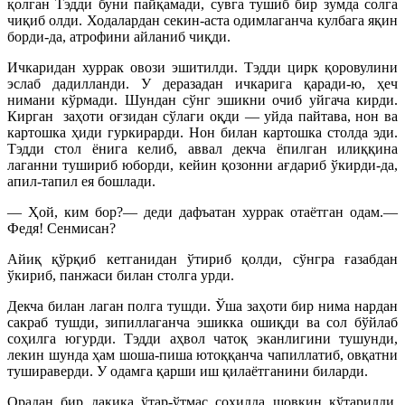
қолган Тэдди буни пайқамади, сувга тушиб бир зумда солга
чиқиб олди. Ходалардан секин-аста одимлаганча кулбага яқин
борди-да, атрофини айланиб чиқди.
Ичкаридан хуррак овози эшитилди. Тэдди цирк қоровулини
эслаб дадилланди. У деразадан ичкарига қаради-ю, ҳеч
нимани кўрмади. Шундан сўнг эшикни очиб уйгача кирди.
Кирган заҳоти оғзидан сўлаги оқди — уйда пайтава, нон ва
картошка ҳиди гуркирарди. Нон билан картошка столда эди.
Тэдди стол ёнига келиб, аввал декча ёпилган илиққина
лаганни тушириб юборди, кейин қозонни ағдариб ўкирди-да,
апил-тапил ея бошлади.
— Ҳой, ким бор?— деди дафъатан хуррак отаётган одам.—
Федя! Сенмисан?
Айиқ қўрқиб кетганидан ўтириб қолди, сўнгра ғазабдан
ўкириб, панжаси билан столга урди.
Декча билан лаган полга тушди. Ўша заҳоти бир нима нардан
сакраб тушди, зипиллаганча эшикка ошиқди ва сол бўйлаб
соҳилга югурди. Тэдди аҳвол чатоқ эканлигини тушунди,
лекин шунда ҳам шоша-пиша ютоққанча чапиллатиб, овқатни
тушираверди. У одамга қарши иш қилаётганини биларди.
Орадан бир дақиқа ўтар-ўтмас соҳилда шовқин кўтарилди.