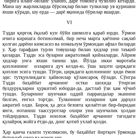
бирига иланг-биланг уланиб, дарё томонга чўзилиб кетарди.
Мана шу жарликларда бўрсиқлар билан тулкилар уя қуришни
яхши кўради, шу ерда — дарё яқинида бўрилар яшарди.
VI
Тэдди қирғоқ ёқалаб кун бўйи шимолга қараб юрди. Ўрмон
ичига киришга ботинолмай, бир неча марта ҳаётини сақлаб
қолган дарёни кимсасиз ва номаълум ўрмондан афзал биларди
у. Ҳар тарафдан турли товушлар билан ҳидлар уни таъқиб
қиларди. Тэдди эса буларни ажратолмай қийналарди. Айрим
ҳидлар унга яхши таниш эди. Йўлда икки маротаба
қоплоннинг изларига дуч келди-ю, ўша заҳоти циркдаги
қоплон эсига тушди. Тўғри, циркдаги қоплоннинг ҳиди ёмон
эди: тутқунликдаги ҳайвонлар қўлансароқ бўлади. Сўнгра
Тэдди баҳайбат арчанинг остки шохида ўтирган
булдуруқларни ҳуркитиб юборди-да, дастлаб ўзи ҳам чўчиб
тушди. Буларнинг шунчаки оддий паррандалар эканини
билгач, енгил тортди. Тулкининг изларини ҳам дарҳол
ажратиб олди. Бироқ ҳа деса безовта қилаётган бир-биридан
янги, нотаниш таассуротлар охири уни шунчалик ҳолдан
тойдирдики, Тэдди ноилож баҳайбат арчанинг тагидаги
қулайроқ жойга ётди-да, донг қотиб ухлаб қолди.
Ҳар қанча ғалати туюлмасин, бу баҳайбат йиртқич ўрмонда
бутунлай ожиз ва ночор эди.