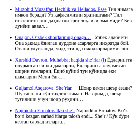
Mirzohid Muzaffar. Hechlik va Hellados. Esse
Тил нимага
имкон беради? Ўз қафасимизни яратишгами? Тил
инсоннинг энг даҳшатли эринчоқлиги эмасмиди? Биз
дунёни аввал…
Onajon. O’zbek shoirlarining onaga…
Ўзбек адабиёти
Она ҳақида ёзилган дурдона асарларга ниҳоятда бой.
Онани улуғлашда, мадҳ этишда ижодкорларимиз чин…
Xurshid Davron. Muhabbat haqida she’rlar (I)
Ёдларингга
олурмисан сирли дамларни, Ёдларингга олурмисан
ширин ғамларни, Ёқиб қўйиб тун қўйнида ёки
шамларни Мени ёдга…
Guljamol Asqarova. She’rlar.
Шоир қачон шеър ёзади?
Шу саволни кўп таҳлил этаман. Назаримда, шеър
туғилиши учун шоир руҳини…
Najmiddin Ermatov. Ikki she’r
Najmiddin Ermatov. Ko‘k
bo‘ri kezgan sarhad itlarga talosh endi... She’r / Кўк бўри
кезган сарҳад итларга…