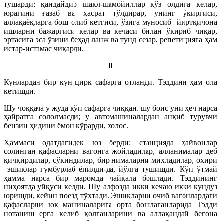
тушарди: қандайдир шакл-шамойиллар кўз олдига келар,
юрагини ғазаб ва ҳасрат тўлдирар, унинг ўкиргиси,
аллақаёқларга бош олиб кетгиси, ўзига муносиб йиртқичона
ишларни бажаргиси келар ва кечаси билан ўкириб чиқар,
эртасига эса ўзини беҳад ланж ва тунд сезар, репетицияга ҳам
истар-истамас чиқарди.
II
Кунлардан бир кун цирк сафарга отланди. Тэддини ҳам ола
кетишди.
Шу чоққача у жуда кўп сафарга чиққан, шу боис уни ҳеч нарса
ҳайратга сололмасди; у автомашиналардан анқиб турувчи
бензин ҳидини ёмон кўрарди, холос.
Ҳаммаси одатдагидек юз берди: станцияда ҳайвонлар
солинган қафасларни вагонга жойладилар, алланималар деб
қичқирдилар, сўкиндилар, бир нималарни михладилар, охири
эшиклар гумбурлаб ёпилди-да, йўлга тушишди. Кўп ўтмай
ҳамма нарса бир маромда чайқала бошлади. Тэддининг
ниҳоятда уйқуси келди. Шу алфозда икки кечаю икки кундуз
юришди, кейин поезд тўхтади. Эшикларни очиб вагонлардаги
қафасларни юк машиналарига орта бошлаганларида Тэдди
нотаниш ерга келиб қолганларини ва аллақандай бегона