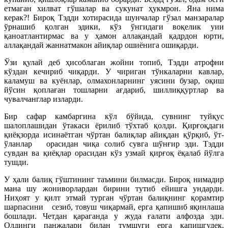
етмаган хилват гўшалар ва сукунат ҳукмрон. Яна нима
керак?! Бироқ Тэдди хотирасида шунчалар гўзал манзаралар
ўрнашиб қолган эдики, кўз ўнгидаги воқелик уии
қаноатлантирмас ва у ҳамон аллақандай қадрдон юрти,
аллақандай жаннатмакон айиқлар ошиёнига ошиқарди.
Ўзи қулай деб ҳисоблаган жойни топиб, Тэдди атрофни
кўздан кечириб чиқарди. У чириган тўнкаларни кавлар,
каламуш ва куёнлар, олмахонларнинг уясини бузар, оқиш
йўсин қоплаған тошларни ағдариб, шиллиққуртлар ва
чувалчанглар изларди.
Бир сафар камбаргина кўл бўйида, сувнинг туйқус
шалоплашидан ўтакаси ёрилиб тўхтаб қолди. Қирғоқдаги
қиёқзорда исинаётган чўртан балиқлар айиқдан қўрқиб, ўт-
ўланлар орасидан чиқа солиб сувга шўнғир эди. Тэдди
сувдан ва қиёқлар орасидан кўз узмай қирғоқ ёқалаб йўлга
тушди.
У ҳали балиқ гўштининг таъмини билмасди. Бироқ нимадир
мана шу жониворлардан бирини тутиб ейишга ундарди.
Ниҳоят у қилт этмай турган чўртан балиқнинг қорамтир
шарпасини сезиб, товуш чиқармай, ерга қапишиб яқинлаша
бошлади. Четдан қараганда у жуда ғалати алфозда эди.
Олдинги панжалари билан тумшуги ерга қапишгудек,