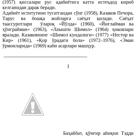
(1957) қиссалари рус адабиётига катта истеъдод кириб
келганидан дарак беради.
Адабиёт нститутини тугатгандан сўнг (1958), Казаков Печора,
Тарус ва бошқа жойларга саёҳат қилади. Саёҳат
таассуротлари ўлароқ «Йўлда» (1960), «Йиғлайман ва
ҳўнграйман» (1963), «Лаънати Шимол» (1964) ҳикоялари
яралади. Казаковнинг «Шимол кундалиги» (1977) «Нестор ва
Кир» (1961), «Қор ўрадаги бола» (1972–1976), «Эман
ўрмонларида» (1969) каби асарлари машҳур.
I
Баҳайбат, қўнғир айиқни Тэдди