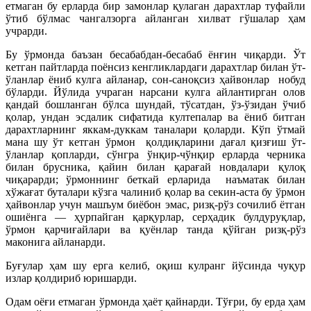
етмаган бу ерларда бир замонлар қулаган дарахтлар туфайли
ўтиб бўлмас чангалзорга айланган хилват гўшалар ҳам
учрарди.
Бу ўрмонда баъзан бесабабдан-бесабаб ёнғин чиқарди. Ўт
кетган пайтларда поёнсиз кенгликлардаги дарахтлар билан ўт-
ўланлар ёниб кулга айланар, сон-саноқсиз ҳайвонлар нобуд
бўларди. Йўлида учраган нарсани кулга айлантирган олов
қандай бошланган бўлса шундай, тўсатдан, ўз-ўзидан ўчиб
қолар, ундан эсдалик сифатида култепалар ва ёниб битган
дарахтларнинг яккам-дуккам таналари қоларди. Кўп ўтмай
мана шу ўт кетган ўрмон қолдиқларини дағал қизғиш ўт-
ўланлар қопларди, сўнгра ўнқир-чўнқир ерларда черника
билан брусника, қайин билан қарағай новдалари қулоқ
чиқарарди; ўрмоннинг беткай ерларида наъматак билан
хўжағат буталари кўзга чалиниб қолар ва секин-аста бу ўрмон
ҳайвонлар учун машъум биёбон эмас, ризқ-рўз сочилиб ётган
ошиёнга — ҳурпайган қарқурлар, серҳадик булдуруқлар,
ўрмон қарчиғайлари ва қуёнлар танда қўйган ризқ-рўз
маконига айланарди.
Буғулар ҳам шу ерга келиб, оқиш кулранг йўсинда чуқур
излар қолдириб юришарди.
Одам оёғи етмаган ўрмонда ҳаёт қайнарди. Тўғри, бу ерда ҳам