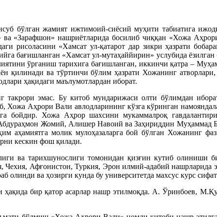
суб бўлган жамият ижтимоий-сиёсий муҳити табиатига ижоди
 ва «Зарафшон» нашриётларида босилиб чиққан «Хожа Аҳрори
и рисоласини «Хамсат ул-қатарот дар зикри ҳазрати бобарако
га бағишланган «Хамсат ул-мутаҳаййирин» услубида ёзилган б
лиятини ўрганиш тарихига бағишланган, иккинчи қатра – Муҳа
н қилинади ва тўртинчи бўлим ҳазрати Хожанинг атворлари, ё
длари ҳақидаги маълумотлардан иборат.
 такрори эмас. Бу китоб мундарижаси олти бўлимдан иборат
, Хожа Аҳрори Вали авлодларининг кўзга кўринган намояндала
арга бойдир. Хожа Аҳрор шахсини мукаммалроқ гавдаланти
, Абдураҳмон Жомий, Алишер Навоий ва Заҳириддин Муҳаммад Б
им аҳамиятга молик мулоҳазаларга бой бўлган Хожанинг фаз
арни кескин фош қилади.
лиги ва тарихшунослиги томонидан қизғин кутиб олиниши 
я, Чехия, Афғонистон, Туркия, Эрон илмий-адабий нашрларида э
б олинди ва ҳозирги кунда бу университетда махсус курс сифа
и ҳақида бир қатор асарлар нашр этилмоқда. А. Ўринбоев, М.
мати бўлмиш «Хожа Аҳрори Вали» номли китоби нашр этилгани