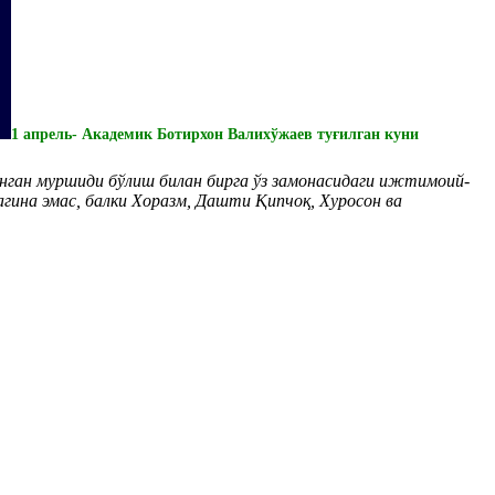
1 апрель- Академик Ботирхон Валихўжаев туғилган куни
ган муршиди бўлиш билан бирга ўз замонасидаги ижтимоий-
гина эмас, балки Хоразм, Дашти Қипчоқ, Хуросон ва