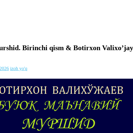
rshid. Birinchi qism & Botirxon Valixo’jay
.2026
izoh yo'q