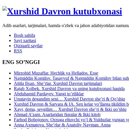
Adib asarlari, tarjimalari, hamda o'zbek va jahon adabiyotidan namun
Bosh sahifa
Sayt xaritasi
Qiziqarli saytlar
RSS
ENG SO’NGGI
Mirzohid Muzaffar. Hechlik va Hellados. Esse
Najmiddin Komilov. Tasavvuf & Najmiddin Komilov bilan suhb
Attila Ilxan. She’rlar. Xurshid Davron tarjimalari
Rajab Xolbek. Xurshid Davron va uning kutubxonasi haqida
Abduhamid Pardayev. Yangi to’rtliklar
Unutayin degandim seni… Xurshid Davron she’ri & Qo’shiq
Xurshid Davron & Sarvara & IA. Sen kelar yo’llarga tikildim
Xayr, dema, sevgilim… Xurshid Davron she’ri & Ikki qo’shiq
Ahmad A’zam. Asarlaridan fiqralar & Ikki kitob
Farhod Bobojonov. Orzuga eltuvchi yo‘l & Yulduzlar yurgan y
Anna Axmatova. She’rlar & Anatoliy Nayman. Anna