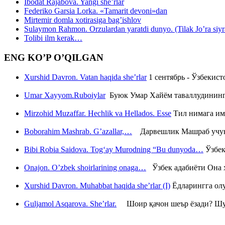
Ibodat Rajabova. Yangi she’rlar
Federiko Garsia Lorka. «Tamarit devoni»dan
Mirtemir domla xotirasiga bag’ishlov
Sulaymon Rahmon. Orzulardan yaratdi dunyo. (Tilak Jo’ra siyrati
Tolibi ilm kerak…
ENG KO’P O’QILGAN
Xurshid Davron. Vatan haqida she’rlar
1 сентябрь - Ўзбекис
Umar Xayyom.Ruboiylar
Буюк Умар Хайём таваллудининг 
Mirzohid Muzaffar. Hechlik va Hellados. Esse
Тил нимага им
Boborahim Mashrab. G’azallar,…
Дарвешлик Машраб учун ш
Bibi Robia Saidova. Tog‘ay Murodning “Bu dunyoda…
Ўзбек
Onajon. O’zbek shoirlarining onaga…
Ўзбек адабиёти Она ҳ
Xurshid Davron. Muhabbat haqida she’rlar (I)
Ёдларингга ол
Guljamol Asqarova. She’rlar.
Шоир қачон шеър ёзади? Шу с