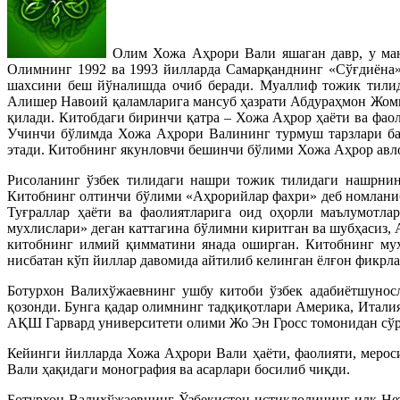
Олим Хожа Аҳрори Вали яшаган давр, у ман
Олимнинг 1992 ва 1993 йилларда Самарқанднинг «Сўғдиёна»
шахсини беш йўналишда очиб беради. Муаллиф тожик тилидаг
Алишер Навоий қаламларига мансуб ҳазрати Абдураҳмон Жомий
қилади. Китобдаги биринчи қатра – Хожа Аҳрор ҳаёти ва фао
Учинчи бўлимда Хожа Аҳрори Валининг турмуш тарзлари баё
этади. Китобнинг якунловчи бешинчи бўлими Хожа Аҳрор авло
Рисоланинг ўзбек тилидаги нашри тожик тилидаги нашрнинг
Китобнинг олтинчи бўлими «Аҳрорийлар фахри» деб номланиб
Туғраллар ҳаёти ва фаолиятларига оид оҳорли маълумотл
мухлислари» деган каттагина бўлимни киритган ва шубҳасиз
китобнинг илмий қимматини янада оширган. Китобнинг муҳ
нисбатан кўп йиллар давомида айтилиб келинган ёлғон фикрл
Ботурхон Валихўжаевнинг ушбу китоби ўзбек адабиётшунос
қозонди. Бунга қадар олимнинг тадқиқотлари Америка, Итали
АҚШ Гарвард университети олими Жо Эн Гросс томонидан сўра
Кейинги йилларда Хожа Аҳрори Вали ҳаёти, фаолияти, мерос
Вали ҳақидаги монография ва асарлари босилиб чиқди.
Ботурхон Валихўжаевнинг Ўзбекистон истиқлолининг илк Неъ