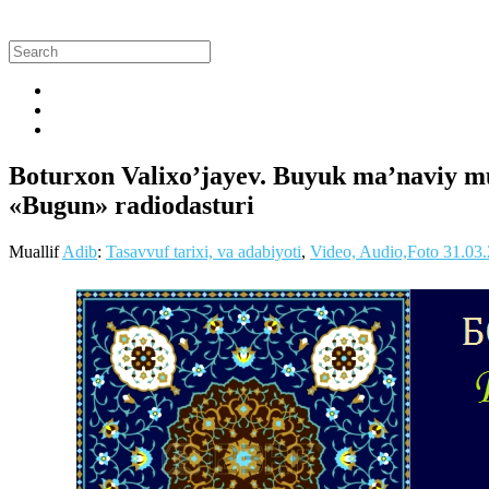
Boturxon Valixo’jayev. Buyuk ma’naviy mu
«Bugun» radiodasturi
Muallif
Adib
:
Tasavvuf tarixi, va adabiyoti
,
Video, Audio,Foto
31.03