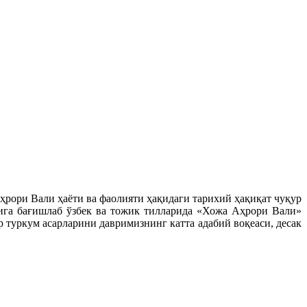
рори Вали ҳаёти ва фаолияти ҳақидаги тарихий ҳақиқат чуқур
ига бағишлаб ўзбек ва тожик тилларида «Хожа Аҳрори Вали»
 туркум асарларини давримизнинг катта адабий воқеаси, десак