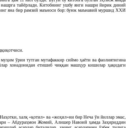
и нашрга тайёрлади. Китобнинг ушбу янги нашри йирик диний
анинг яна бир рамзий маъноси бор: буюк маънавий муршид ХХИ
дқиқотчиси.
муҳим ўрин тутган мутафаккир сиймо ҳаёти ва фаолиятигина
ийлар хонадонидан етишиб чиққан машҳур кишилар ҳақидаги
Наҳотки, халқ «қотил» ва «жоҳил»ни бир Неча ўн йиллар эмас,
рлари – Абдураҳмон Жомий, Алишер Навоий ҳамда Заҳириддин
ғишлаб асарлар битадилар, унинг асарларини ўзбек тилига