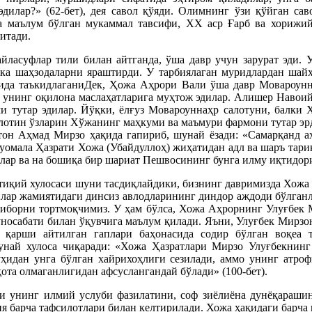
дилар?» (62-бет), дея савол қўяди. Олимнинг ўзи қўйган са
га маълум бўлган мукаммал тавсифи, ХХ аср Ғарб ва хориж
итади.
ласуфлар тили билан айтганда, ўша давр учун зарурат эди. У
-ука шаҳзодаларни яраштирди. У тарбиялаган муридлардан ш
ида таъкидлаганиДек, Ҳожа Аҳрори Вали ўша давр Мовароунн
ар унинг оқилона маслаҳатларига муҳтож эдилар. Алишер Навои
и тутар эдилар. Йўқки, ёлғуз Мовароуннаҳр салотуни, балки 
салотин ўзларин Хўжанинг маҳкуми ва маъмури фармони тутар э
тон Аҳмад Мирзо ҳақида гапириб, шунай ёзади: «Самарқанд 
 муомала Ҳазрати Хожа (Убайдуллоҳ) жиҳатидан адл ва шаръ тари
р ва на бошиқа бир шариат Пешвосининг бунга илму иқтидори 
тиқий хулосаси шуни тасдиқлайдики, бизнинг давримизда Хожа 
ийлар жамиятидаги динсиз авлодларининг диндор аждоди бўлган
тиборни тортмоқчимиз. У ҳам бўлса, Хожа Аҳрорнинг Улуғбек 
муносабати билан ўқувчига маълум қилади. Яъни, Улуғбек Мир
қарши айтилган гаплари баҳонасида содир бўлган воқеа т
унай хулоса чиқаради: «Хожа Ҳазратлари Мирзо Улуғбекнин
уҳидан унга бўлган хайрихоҳлиги сезилади, аммо унинг атроф
та олмаганлигидан афсуслангандай бўлади» (100-бет).
и унинг илмий услуби фазилатини, соф зиёлиёна дунёқараши
я барча тафсилотлари билан келтирилади. Хожа ҳақидаги барча 