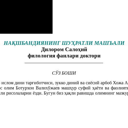
НАҚШБАНДИЯНИНГ ШУҲРАТЛИ МАШЪАЛИ
Дилором Салоҳий
филология фанлари доктори
СЎЗ БОШИ
ислом дини тарғиботчиси, зукко диний ва сиёсий арбоб Хожа Аҳ
ос олим Ботурхон Валихўжаев машҳур суфий ҳаёти ва фаолият
и рисолаларни ёзди. Бугун биз ҳақли равишда олимнинг мазкур