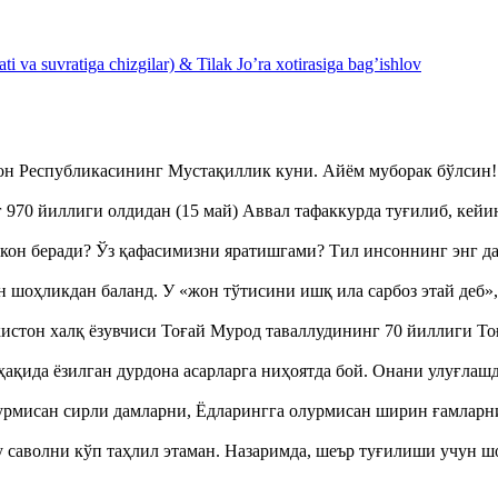
 va suvratiga chizgilar) & Tilak Jo’ra xotirasiga bag’ishlov
тон Республикасининг Мустақиллик куни. Айём муборак бўлси
970 йиллиги олдидан (15 май) Аввал тафаккурда туғилиб, кейи
кон беради? Ўз қафасимизни яратишгами? Тил инсоннинг энг д
оҳликдан баланд. У «жон тўтисини ишқ ила сарбоз этай деб
истон халқ ёзувчиси Тоғай Мурод таваллудининг 70 йиллиги 
ақида ёзилган дурдона асарларга ниҳоятда бой. Онани улуғла
урмисан сирли дамларни, Ёдларингга олурмисан ширин ғамларн
аволни кўп таҳлил этаман. Назаримда, шеър туғилиши учун 