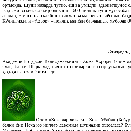
ортмоқда. Шуни назарда тутиб, ёш ва умидли адабиётшунос 
раҳнамо ва мутафаккир олимнинг 600 йиллик тўйи муносабати
асрда ҳам инсонлар қалбини ҳикмат ва маърифат зиёсидан баҳ
Қўлингиздаги «Аҳрор» – поклик манбаи барчамизга муборак бў
Самарқанд 
Академик Ботурхон Валихўжаевнинг «Хожа Аҳрори Вали» мав
эмас, балки Шарқ маданиятига сезиларли таъсир ўтказган
ҳақиқатлар ҳам ёритилади.
Олим «Хожалар хожаси – Хожа Убайд» (Бобур т
балки бир Неча юз йиллар давомида шунчалик эъзозласа? Б
Муҳаммад Бобур нега Хожа Аҳрорни ўзларининг маънавий п