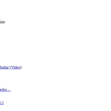
alar
atlar (Video)
 bedor…
o`l