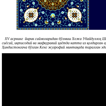
ХV асрнинг йирик сиймоларидан бўлмиш Хожа Убайдуллоҳ Шо
сиёсий, иқтисодий ва мафкуравий ҳаётда катта из қолдирган 
Ҳиндистонгача бўлган Кенг жуғрофий минтақада таралган эди