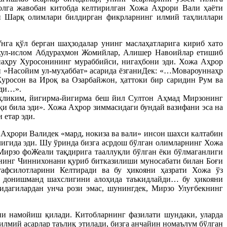
волга жавобан китобда келтирилган Хожа Аҳрори Вали ҳаёти
ий Шарқ олимлари билдирган фикрларнинг илмий таҳлиллари
нга қўл берган шаҳзодалар унинг маслаҳатларига кириб хато
айхул-ислом Абдураҳмон Жомийлар, Алишер Навоийлар етишиб
аҳру Хуросонининг мураббийси, нигаҳбони эди. Хожа Аҳрор
й «Насойим ул-муҳаббат» асарида ёзганиДек: «…Мовароуннаҳр
Хуросон ва Ироқ ва Озарбайжон, ҳаттоки бир саридин Рум ва
рди…».
аҳликим, йигирма-йигирма беш йил Султон Аҳмад Мирзонинг
қи била эди». Хожа Аҳрор зиммасидаги бундай вазифани эса на
етар эди.
Аҳрори Валидек «мард, нокиза ва вали» инсон шахси калтабин
лигида эди. Шу ўринда бизга асрдош бўлган олимларнинг Хожа
Мирзо фоЖеали тақдирига тааллуқли бўлган ёки бўлмаганлиги
зонинг Чиннихонани қуриб битказилиши муносабати билан Боғи
афсилотларини Келтиради ва бу ҳикояни ҳазрати Хожа ўз
г донишманд ша
хслигини алоҳида таъкидлайди… бу ҳикояни
идагилардан унча рози эмас, шунингдек, Мирзо Улуғбекнинг
ни намойиш қилади. Китобларнинг фазилати шундаки, уларда
илмий асарлар таълиқ этилади, бизга анчайин номаълум бўлган