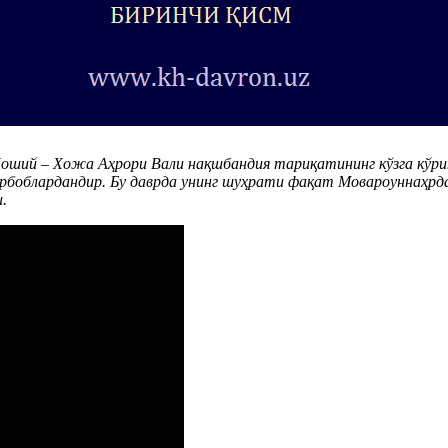
ший – Хожа Аҳрори Вали нақшбандия тариқатининг кўзга кўрин
арбоблардандир. Бу даврда унинг шуҳрати фақат Мовароуннаҳрда
.