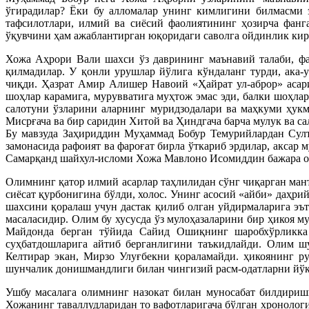
ўгирадилар? Ёки бу алломалар унинг кимлигини билмасми э
тафсилотлари, илмий ва сиёсий фаолиятининг ҳозирча фан
ўқувчини ҳам ажаблантирган юқоридаги саволга ойдинлик кир
Хожа Аҳрори Вали шахси ўз даврининг маънавий талаби, фай
қилмадилар. У қонли урушлар йўлига кўндаланг турди, ака
чиқди. Ҳазрат Амир Алишер Навоий «Ҳайрат ул-аброр» асар
шоҳлар карамига, мурувватига муҳтож эмас эди, балки шоҳл
салотуни ўзларини аларнинг муридзодалари ва маҳкуми ҳукм
Мисрғача ва бир саридин Хитой ва Ҳиндгача барча мулук ва 
Бу мавзуда Заҳириддин Муҳаммад Бобур Темурийлардан Сул
замонасида рафоият ва фароғат бирла ўткариб эрдилар, аксар
Самарқанд шайхул-исломи Хожа Мавлоно Исомиддин бажара ола
Олимнинг қатор илмий асарлар таҳлилидан сўнг чиқарган ман
сиёсат қурбонигина бўлди, холос. Унинг асосий «айби» даҳр
шахсини қоралаш учун дастак қилиб олган уйдирмаларига эъ
масаласидир. Олим бу хусусда ўз мулоҳазаларини бир ҳикоя 
Майдонда берган тўйида Сайид Ошиқнинг шаробхўрликка 
суҳбатдошларига айтиб берганлигини таъкидлайди. Олим ш
Келтирар экан, Мирзо Улуғбекни қораламайди. ҳикоянинг р
шунчалик донишмандлиги билан чингизий расм-одатларни йўқо
Ушбу масалага олимнинг назокат билан муносабат билдириш
Хожанинг таваллудларидан то вафотларигача бўлган хронологи