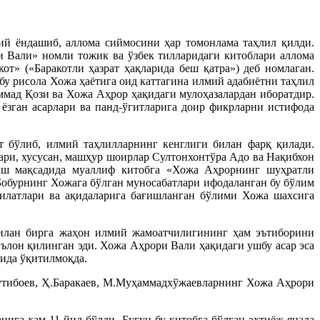
й ёндашиб, аллома сиймосини ҳар томонлама таҳлил қилди.
 Вали» номли тожик ва ўзбек тилларидаги китоблари аллома
т» («Баракотли ҳазрат ҳақларида беш қатра») деб номлаган.
у рисола Хожа ҳаётига оид каттагина илмий адабиётни таҳлил
ммад Қози ва Хожа Аҳрор ҳақидаги мулоҳазалардан иборатдир.
зган асарлари ва панд-ўгитларига доир фикрларни истифода
 бўлиб, илмий таҳлилларнинг кенглиги билан фарқ қилади.
ри, хусусан, машҳур шоирлар Султонхонтўра Адо ва Нақибхон
риш мақсадида муаллиф китобга «Хожа Аҳрорнинг шуҳратли
обурнинг Хожага бўлган муносабатлари ифодаланган бу бўлим
илатлари ва ақидаларига бағишланган бўлими Хожа шахсига
билан бирга жаҳон илмий жамоатчилигининг ҳам эътиборини
ълон қилинган эди. Хожа Аҳрори Вали ҳақидаги ушбу асар эса
тида ўқитилмоқда.
Қутибоев, Ҳ.Баракаев, М.Муҳаммадхўжаевларнинг Хожа Аҳрори
га ҳам 11 йил бўлди. Бугун бу китобга бўлган эҳтиёж янада