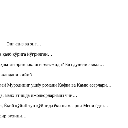
н! Энг азиз ва энг…
н қалб қўрига йўғрилган…
аҳшатли эринчоқлиги эмасмиди? Биз дунёни аввал…
», жандани кийиб…
Тоғай Муроднинг ушбу романи Кафка ва Камю асарлари…
шда, мадҳ этишда ижодкорларимиз чин…
и, Ёқиб қўйиб тун қўйнида ёки шамларни Мени ёдга…
шоир руҳини…