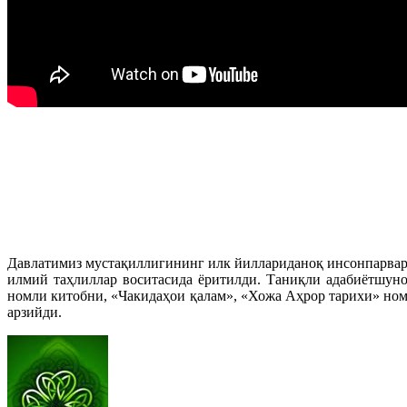
Давлатимиз мустақиллигининг илк йиллариданоқ инсонпарвар 
илмий таҳлиллар воситасида ёритилди. Таниқли адабиётшун
номли китобни, «Чакидаҳои қалам», «Хожа Аҳрор тарихи» номл
арзийди.