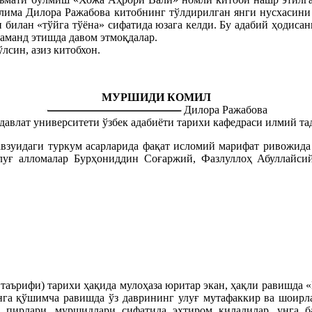
олима Дилора Ражабова китобнинг тўлдирилган янги нусхасин
 билан «тўйга тўёна» сифатида юзага келди. Бу адабий ҳодис
раманд этишда давом этмоқдалар.
лсин, азиз китобхон.
МУРШИДИ КОМИЛ
Дилора Ражабова
давлат университети ўзбек адабиёти тарихи кафедраси илмий та
зуидаги туркум асарларида фақат исломий марифат ривожида 
 улуғ алломалар Бурҳониддин Соғаржий, Фазлуллоҳ Абуллайс
аърифи) тарихи ҳақида мулоҳаза юритар экан, ҳақли равишда «
унга қўшимча равишда ўз даврининг улуғ мутафаккир ва шои
ирлари, муршидлари сифатида эҳтиром қиладилар, унга ба